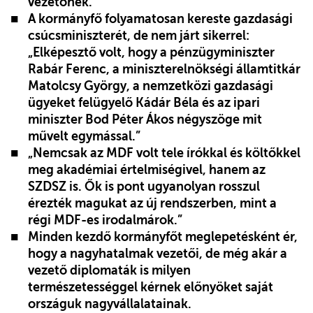
vezetőnek.
A kormányfő folyamatosan kereste gazdasági
csúcsminiszterét, de nem járt sikerrel:
„Elképesztő volt, hogy a pénzügyminiszter
Rabár Ferenc, a miniszterelnökségi államtitkár
Matolcsy György, a nemzetközi gazdasági
ügyeket felügyelő Kádár Béla és az ipari
miniszter Bod Péter Ákos négyszöge mit
művelt egymással.”
„Nemcsak az MDF volt tele írókkal és költőkkel
meg akadémiai értelmiségivel, hanem az
SZDSZ is. Ők is pont ugyanolyan rosszul
érezték magukat az új rendszerben, mint a
régi MDF-es irodalmárok.”
Minden kezdő kormányfőt meglepetésként ér,
hogy a nagyhatalmak vezetői, de még akár a
vezető diplomaták is milyen
természetességgel kérnek előnyöket saját
országuk nagyvállalatainak.