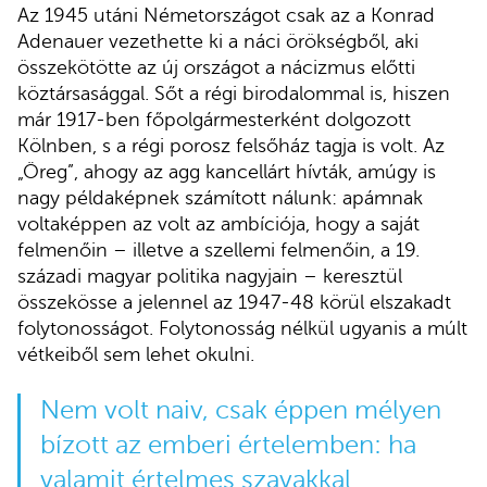
Az 1945 utáni Németországot csak az a Konrad
Adenauer vezethette ki a náci örökségből, aki
összekötötte az új országot a nácizmus előtti
köztársasággal. Sőt a régi birodalommal is, hiszen
már 1917-ben főpolgármesterként dolgozott
Kölnben, s a régi porosz felsőház tagja is volt. Az
„Öreg”, ahogy az agg kancellárt hívták, amúgy is
nagy példaképnek számított nálunk: apámnak
voltaképpen az volt az ambíciója, hogy a saját
felmenőin – illetve a szellemi felmenőin, a 19.
századi magyar politika nagyjain – keresztül
összekösse a jelennel az 1947-48 körül elszakadt
folytonosságot. Folytonosság nélkül ugyanis a múlt
vétkeiből sem lehet okulni.
Nem volt naiv, csak éppen mélyen
bízott az emberi értelemben: ha
valamit értelmes szavakkal