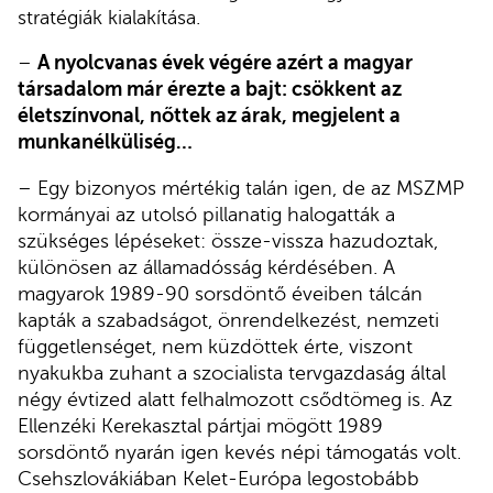
stratégiák kialakítása.
–
A nyolcvanas évek végére azért a magyar
társadalom már érezte a bajt: csökkent az
életszínvonal, nőttek az árak, megjelent a
munkanélküliség…
– Egy bizonyos mértékig talán igen, de az MSZMP
kormányai az utolsó pillanatig halogatták a
szükséges lépéseket: össze-vissza hazudoztak,
különösen az államadósság kérdésében. A
magyarok 1989-90 sorsdöntő éveiben tálcán
kapták a szabadságot, önrendelkezést, nemzeti
függetlenséget, nem küzdöttek érte, viszont
nyakukba zuhant a szocialista tervgazdaság által
négy évtized alatt felhalmozott csődtömeg is. Az
Ellenzéki Kerekasztal pártjai mögött 1989
sorsdöntő nyarán igen kevés népi támogatás volt.
Csehszlovákiában Kelet-Európa legostobább