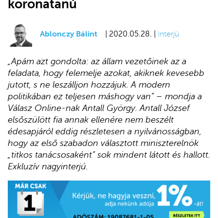
koronatanú
Ablonczy Bálint
| 2020.05.28. |
Interjú
„Apám azt gondolta: az állam vezetőinek az a
feladata, hogy felemelje azokat, akiknek kevesebb
jutott, s ne leszálljon hozzájuk. A modern
politikában ez teljesen máshogy van” – mondja a
Válasz Online-nak Antall György. Antall József
elsőszülött fia annak ellenére nem beszélt
édesapjáról eddig részletesen a nyilvánosságban,
hogy az első szabadon választott miniszterelnök
„titkos tanácsosaként” sok mindent látott és hallott.
Exkluzív nagyinterjú.