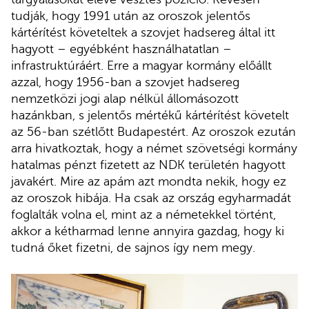
tudják, hogy 1991 után az oroszok jelentős
kártérítést követeltek a szovjet hadsereg által itt
hagyott – egyébként használhatatlan –
infrastruktúráért. Erre a magyar kormány előállt
azzal, hogy 1956-ban a szovjet hadsereg
nemzetközi jogi alap nélkül állomásozott
hazánkban, s jelentős mértékű kártérítést követelt
az 56-ban szétlőtt Budapestért. Az oroszok ezután
arra hivatkoztak, hogy a német szövetségi kormány
hatalmas pénzt fizetett az NDK területén hagyott
javakért. Mire az apám azt mondta nekik, hogy ez
az oroszok hibája. Ha csak az ország egyharmadát
foglalták volna el, mint az a németekkel történt,
akkor a kétharmad lenne annyira gazdag, hogy ki
tudná őket fizetni, de sajnos így nem megy.