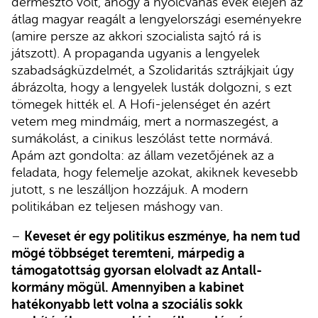
dermesztő volt, ahogy a nyolcvanas évek elején az
átlag magyar reagált a lengyelországi eseményekre
(amire persze az akkori szocialista sajtó rá is
játszott). A propaganda ugyanis a lengyelek
szabadságküzdelmét, a Szolidaritás sztrájkjait úgy
ábrázolta, hogy a lengyelek lusták dolgozni, s ezt
tömegek hitték el. A Hofi-jelenséget én azért
vetem meg mindmáig, mert a normaszegést, a
sumákolást, a cinikus leszólást tette normává.
Apám azt gondolta: az állam vezetőjének az a
feladata, hogy felemelje azokat, akiknek kevesebb
jutott, s ne leszálljon hozzájuk. A modern
politikában ez teljesen máshogy van.
–
Keveset ér egy politikus eszménye, ha nem tud
mögé többséget teremteni, márpedig a
támogatottság gyorsan elolvadt az Antall-
kormány mögül. Amennyiben a kabinet
hatékonyabb lett volna a szociális sokk