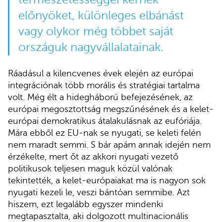
előnyöket, különleges elbánást
vagy olykor még többet saját
országuk nagyvállalatainak.
Ráadásul a kilencvenes évek elején az európai
integrációnak több morális és stratégiai tartalma
volt. Még élt a hidegháború befejezésének, az
európai megosztottság megszűnésének és a kelet-
európai demokratikus átalakulásnak az eufóriája.
Mára ebből ez EU-nak se nyugati, se keleti felén
nem maradt semmi. S bár apám annak idején nem
érzékelte, mert őt az akkori nyugati vezető
politikusok teljesen maguk közül valónak
tekintették, a kelet-európaiakat ma is nagyon sok
nyugati kezeli le, veszi bántóan semmibe. Azt
hiszem, ezt legalább egyszer mindenki
megtapasztalta, aki dolgozott multinacionális