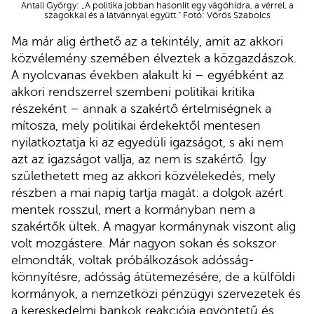
Antall György: „A politika jobban hasonlít egy vágóhídra, a vérrel, a
szagokkal és a látvánnyal együtt.” Fotó: Vörös Szabolcs
Ma már alig érthető az a tekintély, amit az akkori
közvélemény szemében élveztek a közgazdászok.
A nyolcvanas években alakult ki – egyébként az
akkori rendszerrel szembeni politikai kritika
részeként – annak a szakértő értelmiségnek a
mítosza, mely politikai érdekektől mentesen
nyilatkoztatja ki az egyedüli igazságot, s aki nem
azt az igazságot vallja, az nem is szakértő. Így
születhetett meg az akkori közvélekedés, mely
részben a mai napig tartja magát: a dolgok azért
mentek rosszul, mert a kormányban nem a
szakértők ültek. A magyar kormánynak viszont alig
volt mozgástere. Már nagyon sokan és sokszor
elmondták, voltak próbálkozások adósság-
könnyítésre, adósság átütemezésére, de a külföldi
kormányok, a nemzetközi pénzügyi szervezetek és
a kereskedelmi bankok reakciója egyöntetű és