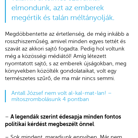
elmondunk, azt az emberek
megértik és talán méltányolják.
Megdöbbentette az értetlenség, de még inkább a
rosszhiszeműség, amivel minden egyes tettét és
szavát az akkori sajtó fogadta. Pedig hol voltunk
még a közösségi médiától! Amíg létezett
nyomtatott sajtó, s az emberek újságokban, meg
könyvekben közölték gondolataikat, volt egy
természetes szűrő, de ma már nincs semmi.
Antall József nem volt al-kal-mat-lan! –
mítoszrombolásunk 4 pontban
–
A legendák szerint édesapja minden fontos
politikai kérdést megbeszélt önnel
.
– Sok mindent, maradjunk ennyiben. Már nem