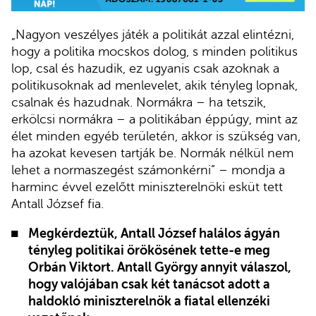
„Nagyon veszélyes játék a politikát azzal elintézni,
hogy a politika mocskos dolog, s minden politikus
lop, csal és hazudik, ez ugyanis csak azoknak a
politikusoknak ad menlevelet, akik tényleg lopnak,
csalnak és hazudnak. Normákra – ha tetszik,
erkölcsi normákra – a politikában éppúgy, mint az
élet minden egyéb területén, akkor is szükség van,
ha azokat kevesen tartják be. Normák nélkül nem
lehet a normaszegést számonkérni” – mondja a
harminc évvel ezelőtt miniszterelnöki esküt tett
Antall József fia.
Megkérdeztük, Antall József halálos ágyán
tényleg politikai örökösének tette-e meg
Orbán Viktort. Antall György annyit válaszol,
hogy valójában csak két tanácsot adott a
haldokló miniszterelnök a fiatal ellenzéki