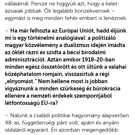
vállalatnál. Persze ne higgyük azt, hogy a kelet-
ázsiaiak jobbak. Ők legalább konzekvensek –
egymást is meg minden fehér embert is lenéznek.
–
Ha már felhozta az Európai Uniót, hadd éljünk
mi is egy történelmi analógiával: a politizáló
magyar közvélemény a dualizmus idején imádta
az öklét rázni és szidta a bécsi birodalmi
adminisztrációt. Aztán amikor 1918-20-ban
minden egész összetörött és ott ültünk a valahai
középhatalom romjain, visszasírtuk a régi
„elnyomást.” Nem kellene most is jobban
vigyáznunk a minden szürkeség és bürokrácia
ellenére a nemzeti érdekek szempontjából
létfontosságú EU-ra?
– Nálunk a családi politikai hagyomány alapvetően
48-as, függetlenségi párti volt, apám és anyám
oldaláról egyaránt. Én azonban megengedőbb