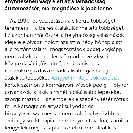
enyhítésében vagy eléri az államadósság
átütemezését, mai megítélése is jobb lenne.
– Az 1990-es választásokra sikerült többséget
teremteni – a békés átalakulás melletti többséget.
Ez azonban már őszre, a helyhatósági választások
idejére elolvadt, holott azalatt a négy hónap alatt
alig történt valami, megszorítások pedig végképp
nem voltak. Igen jellemző módon az akkori
közgazdasági „fősodor”, tehát a divatos
reformközgazdászok radikálisabb gazdasági
átalakító lépéséket,
lengyel mintájú sokkterápiát
kértek számon a kormányon. Mások pedig – olykor
ugyanazok is, akik a minél radikálisabb lépéseket
szorgalmazták – az emberek elszegényítését rótták
fel. A kétségtelen anyagi süllyedés és
bizonytalanság messze nem volt fogható ahhoz,
amit egy sokkterápia eredményezett volna, s amit a
lengyelek meg is kaptak. Az első demokratikus