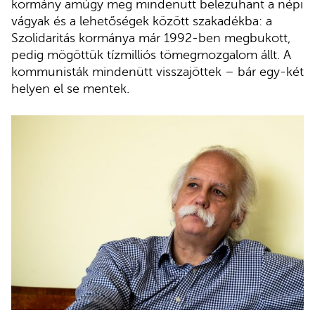
kormány amúgy meg mindenütt belezuhant a népi
vágyak és a lehetőségek között szakadékba: a
Szolidaritás kormánya már 1992-ben megbukott,
pedig mögöttük tízmilliós tömegmozgalom állt. A
kommunisták mindenütt visszajöttek – bár egy-két
helyen el se mentek.