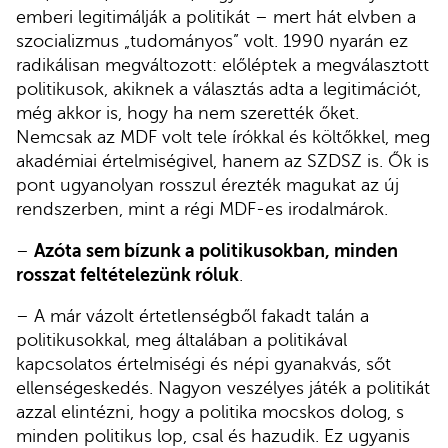
emberi legitimálják a politikát – mert hát elvben a
szocializmus „tudományos” volt. 1990 nyarán ez
radikálisan megváltozott: előléptek a megválasztott
politikusok, akiknek a választás adta a legitimációt,
még akkor is, hogy ha nem szerették őket.
Nemcsak az MDF volt tele írókkal és költőkkel, meg
akadémiai értelmiségivel, hanem az SZDSZ is. Ők is
pont ugyanolyan rosszul érezték magukat az új
rendszerben, mint a régi MDF-es irodalmárok.
–
Azóta sem bízunk a politikusokban, minden
rosszat feltételezünk róluk
.
– A már vázolt értetlenségből fakadt talán a
politikusokkal, meg általában a politikával
kapcsolatos értelmiségi és népi gyanakvás, sőt
ellenségeskedés. Nagyon veszélyes játék a politikát
azzal elintézni, hogy a politika mocskos dolog, s
minden politikus lop, csal és hazudik. Ez ugyanis