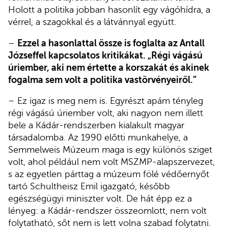
Holott a politika jobban hasonlít egy vágóhídra, a
vérrel, a szagokkal és a látvánnyal együtt.
–
Ezzel a hasonlattal össze is foglalta az Antall
Józseffel kapcsolatos kritikákat. „Régi vágású
úriember, aki nem értette a korszakát és akinek
fogalma sem volt a politika vastörvényeiről.”
– Ez igaz is meg nem is. Egyrészt apám tényleg
régi vágású úriember volt, aki nagyon nem illett
bele a Kádár-rendszerben kialakult magyar
társadalomba. Az 1990 előtti munkahelye, a
Semmelweis Múzeum maga is egy különös sziget
volt, ahol például nem volt MSZMP-alapszervezet,
s az egyetlen párttag a múzeum fölé védőernyőt
tartó Schultheisz Emil igazgató, később
egészségügyi miniszter volt. De hát épp ez a
lényeg: a Kádár-rendszer összeomlott, nem volt
folytatható, sőt nem is lett volna szabad folytatni.