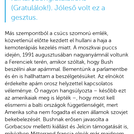
(Gratulálok!). Jóleső volt ez a
gesztus.
Más szempontból a csúcs szomorú emlék,
közvetlenül előtte kezdett el hullani a haja a
kemoterápiás kezelés miatt. A moszkvai puccs
idején, 1991 augusztusában nagyanyámnál voltunk
a Ferenciek terén, amikor szóltak, hogy Bush
beszélni akar apámmal. Bementünk a parlamentbe
és én is hallhattam a beszélgetésüket. Az elnököt
érdekelte apám orosz helyzettel kapcsolatos
véleménye. Ő nagyon hangsúlyozta – később ezt
az amerikaiak meg is lépték –, hogy most kell
elismerni a balti országok függetlenségét, mert
Amerika soha nem fogadta el ezen államok szovjet
bekebelezését. Bushnak erősen javasolta a
Gorbacsov melletti kiállást és Jelcin támogatását is,
miközben Mitterrand francia elnök már majdnem