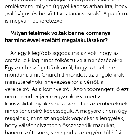
emlékszem, milyen üggyel kapcsolatban írta, hogy
„valóságos és belső titkos tanácsosnak”. A papír ma
is megvan, bekeretezve.
–
Milyen félelmek voltak benne kormánya
harminc évvel ezelőtti megalakulásakor?
– Az egyik legfőbb aggodalma az volt, hogy az
ország lelkileg nincs felkészülve a nehézségekre.
Egyszer beszélgettünk arról, hogy azt kellene
mondani, amit Churchill mondott az angoloknak
miniszterelnöki kinevezésekor a vérről, a
verejtékről és a könnyekről. Azon töprengett, ő ezt
nem mondhatja a magyaroknak, mert a
konszolidált nyolcvanas évek után az embereknek
nincs teherbíró képességük. A magyarok nem úgy
reagálnak, mint az angolok vagy akár a lengyelek,
hogy válsághelyzetben összeszedik magukat,
hanem szétesnek, s megindul az egyéni túlélési