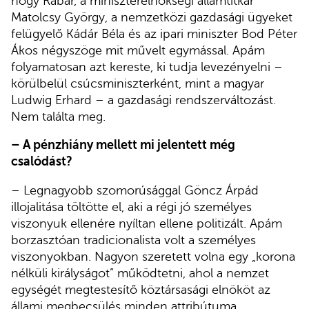
hogy Rabár, a miniszterelnökségi államtitkár
Matolcsy György, a nemzetközi gazdasági ügyeket
felügyelő Kádár Béla és az ipari miniszter Bod Péter
Ákos négyszöge mit művelt egymással. Apám
folyamatosan azt kereste, ki tudja levezényelni –
körülbelül csúcsminiszterként, mint a magyar
Ludwig Erhard – a gazdasági rendszerváltozást.
Nem találta meg.
– A pénzhiány mellett mi jelentett még
csalódást?
– Legnagyobb szomorúsággal Göncz Árpád
illojalitása töltötte el, aki a régi jó személyes
viszonyuk ellenére nyíltan ellene politizált. Apám
borzasztóan tradicionalista volt a személyes
viszonyokban. Nagyon szeretett volna egy „korona
nélküli királyságot” működtetni, ahol a nemzet
egységét megtestesítő köztársasági elnököt az
állami megbecsülés minden attribútuma