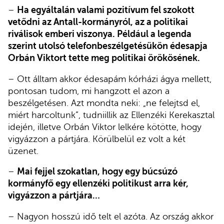
–
Ha egyáltalán valami pozitívum fel szokott
vetődni az Antall-kormányról, az a politikai
riválisok emberi viszonya. Például a legenda
szerint utolsó telefonbeszélgetésükön édesapja
Orbán Viktort tette meg politikai örökösének.
– Ott álltam akkor édesapám kórházi ágya mellett,
pontosan tudom, mi hangzott el azon a
beszélgetésen. Azt mondta neki: „ne felejtsd el,
miért harcoltunk”, tudniillik az Ellenzéki Kerekasztal
idején, illetve Orbán Viktor lelkére kötötte, hogy
vigyázzon a pártjára. Körülbelül ez volt a két
üzenet.
–
Mai fejjel szokatlan, hogy egy búcsúzó
kormányfő egy ellenzéki politikust arra kér,
vigyázzon a pártjára…
– Nagyon hosszú idő telt el azóta. Az ország akkor