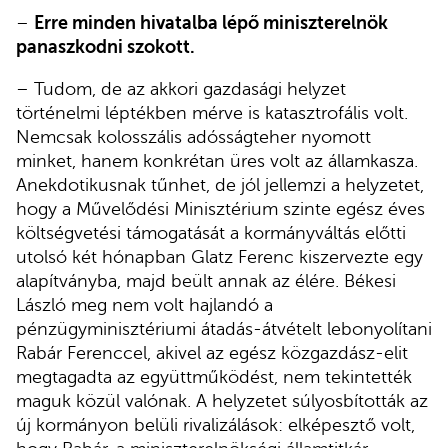
–
Erre minden hivatalba lépő miniszterelnök
panaszkodni szokott.
– Tudom, de az akkori gazdasági helyzet
történelmi léptékben mérve is katasztrofális volt.
Nemcsak kolosszális adósságteher nyomott
minket, hanem konkrétan üres volt az államkasza.
Anekdotikusnak tűnhet, de jól jellemzi a helyzetet,
hogy a Művelődési Minisztérium szinte egész éves
költségvetési támogatását a kormányváltás előtti
utolsó két hónapban Glatz Ferenc kiszervezte egy
alapítványba, majd beült annak az élére. Békesi
László meg nem volt hajlandó a
pénzügyminisztériumi átadás-átvételt lebonyolítani
Rabár Ferenccel, akivel az egész közgazdász-elit
megtagadta az együttműködést, nem tekintették
maguk közül valónak. A helyzetet súlyosbították az
új kormányon belüli rivalizálások: elképesztő volt,