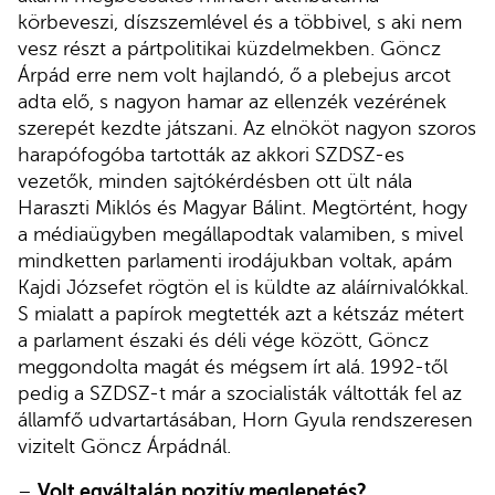
körbeveszi, díszszemlével és a többivel, s aki nem
vesz részt a pártpolitikai küzdelmekben. Göncz
Árpád erre nem volt hajlandó, ő a plebejus arcot
adta elő, s nagyon hamar az ellenzék vezérének
szerepét kezdte játszani. Az elnököt nagyon szoros
harapófogóba tartották az akkori SZDSZ-es
vezetők, minden sajtókérdésben ott ült nála
Haraszti Miklós és Magyar Bálint. Megtörtént, hogy
a médiaügyben megállapodtak valamiben, s mivel
mindketten parlamenti irodájukban voltak, apám
Kajdi Józsefet rögtön el is küldte az aláírnivalókkal.
S mialatt a papírok megtették azt a kétszáz métert
a parlament északi és déli vége között, Göncz
meggondolta magát és mégsem írt alá. 1992-től
pedig a SZDSZ-t már a szocialisták váltották fel az
államfő udvartartásában, Horn Gyula rendszeresen
vizitelt Göncz Árpádnál.
–
Volt egyáltalán pozitív meglepetés?