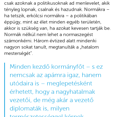
csak azoknak a politikusoknak ad menlevelet, akik
tényleg lopnak, csalnak és hazudnak. Normákra –
ha tetszik, erkölcsi normákra – a politikában
éppúgy, mint az élet minden egyéb területén,
akkor is szükség van, ha azokat kevesen tartják be.
Normák nélkül nem lehet a normaszegést
számonkérni. Három évtized alatt mindenki
nagyon sokat tanult, megtanulták a „hatalom
mesterségét”.
Minden kezdő kormányfőt – s ez
nemcsak az apámra igaz, hanem
utódaira is – meglepetésként
érhetett, hogy a nagyhatalmak
vezetői, de még akár a vezető
diplomaták is, milyen
természetességgel kérnek