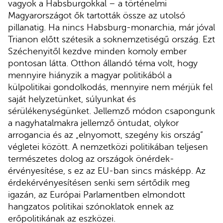
vagyok a Habsburgokkal – a történelmi
Magyarországot ők tartották össze az utolsó
pillanatig. Ha nincs Habsburg-monarchia, már jóval
Trianon előtt szétesik a soknemzetiségű ország. Ezt
Széchenyitől kezdve minden komoly ember
pontosan látta. Otthon állandó téma volt, hogy
mennyire hiányzik a magyar politikából a
külpolitikai gondolkodás, mennyire nem mérjük fel
saját helyzetünket, súlyunkat és
sérülékenységünket. Jellemző módon csapongunk
a nagyhatalmakra jellemző öntudat, olykor
arrogancia és az „elnyomott, szegény kis ország”
végletei között. A nemzetközi politikában teljesen
természetes dolog az országok önérdek-
érvényesítése, s ez az EU-ban sincs másképp. Az
érdekérvényesítésen senki sem sértődik meg
igazán, az Európai Parlamentben elmondott
hangzatos politikai szónoklatok ennek az
erőpolitikának az eszközei.