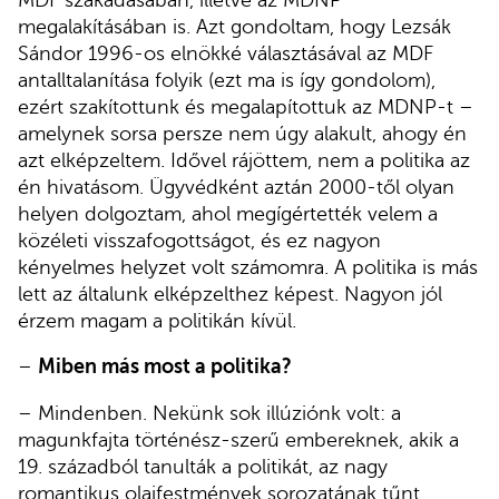
megalakításában is. Azt gondoltam, hogy Lezsák
Sándor 1996-os elnökké választásával az MDF
antalltalanítása folyik (ezt ma is így gondolom),
ezért szakítottunk és megalapítottuk az MDNP-t –
amelynek sorsa persze nem úgy alakult, ahogy én
azt elképzeltem. Idővel rájöttem, nem a politika az
én hivatásom. Ügyvédként aztán 2000-től olyan
helyen dolgoztam, ahol megígértették velem a
közéleti visszafogottságot, és ez nagyon
kényelmes helyzet volt számomra. A politika is más
lett az általunk elképzelthez képest. Nagyon jól
érzem magam a politikán kívül.
–
Miben más most a politika?
– Mindenben. Nekünk sok illúziónk volt: a
magunkfajta történész-szerű embereknek, akik a
19. századból tanulták a politikát, az nagy
romantikus olajfestmények sorozatának tűnt.