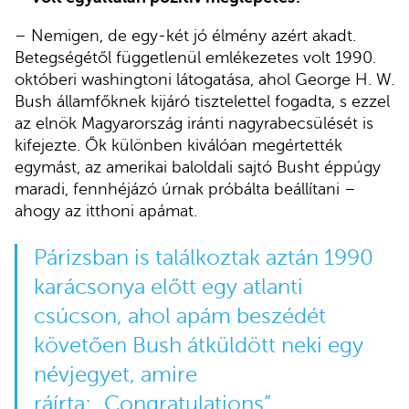
– Nemigen, de egy-két jó élmény azért akadt.
Betegségétől függetlenül emlékezetes volt 1990.
októberi washingtoni látogatása, ahol George H. W.
Bush államfőknek kijáró tisztelettel fogadta, s ezzel
az elnök Magyarország iránti nagyrabecsülését is
kifejezte. Ők különben kiválóan megértették
egymást, az amerikai baloldali sajtó Busht éppúgy
maradi, fennhéjázó úrnak próbálta beállítani –
ahogy az itthoni apámat.
Párizsban is találkoztak aztán 1990
karácsonya előtt egy atlanti
csúcson, ahol apám beszédét
követően Bush átküldött neki egy
névjegyet, amire
ráírta: „Congratulations”