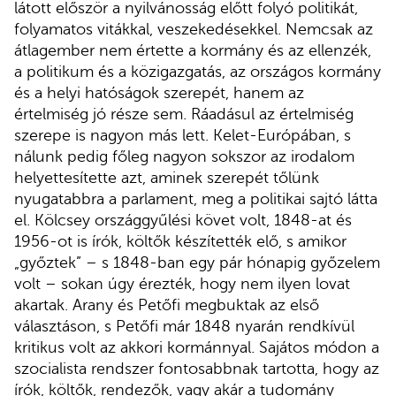
látott először a nyilvánosság előtt folyó politikát,
folyamatos vitákkal, veszekedésekkel. Nemcsak az
átlagember nem értette a kormány és az ellenzék,
a politikum és a közigazgatás, az országos kormány
és a helyi hatóságok szerepét, hanem az
értelmiség jó része sem. Ráadásul az értelmiség
szerepe is nagyon más lett. Kelet-Európában, s
nálunk pedig főleg nagyon sokszor az irodalom
helyettesítette azt, aminek szerepét tőlünk
nyugatabbra a parlament, meg a politikai sajtó látta
el. Kölcsey országgyűlési követ volt, 1848-at és
1956-ot is írók, költők készítették elő, s amikor
„győztek” – s 1848-ban egy pár hónapig győzelem
volt – sokan úgy érezték, hogy nem ilyen lovat
akartak. Arany és Petőfi megbuktak az első
választáson, s Petőfi már 1848 nyarán rendkívül
kritikus volt az akkori kormánnyal. Sajátos módon a
szocialista rendszer fontosabbnak tartotta, hogy az
írók, költők, rendezők, vagy akár a tudomány