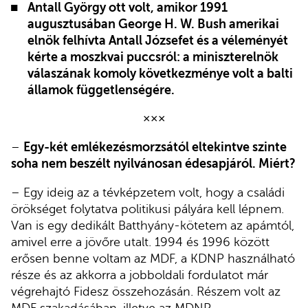
Antall György ott volt, amikor 1991
augusztusában George H. W. Bush amerikai
elnök felhívta Antall Józsefet és a véleményét
kérte a moszkvai puccsról: a miniszterelnök
válaszának komoly következménye volt a balti
államok függetlenségére.
×××
–
Egy-két emlékezésmorzsától eltekintve szinte
soha nem beszélt nyilvánosan édesapjáról. Miért?
– Egy ideig az a tévképzetem volt, hogy a családi
örökséget folytatva politikusi pályára kell lépnem.
Van is egy dedikált Batthyány-kötetem az apámtól,
amivel erre a jövőre utalt. 1994 és 1996 között
erősen benne voltam az MDF, a KDNP használható
része és az akkorra a jobboldali fordulatot már
végrehajtó Fidesz összehozásán. Részem volt az
MDF szakadásában, illetve az MDNP