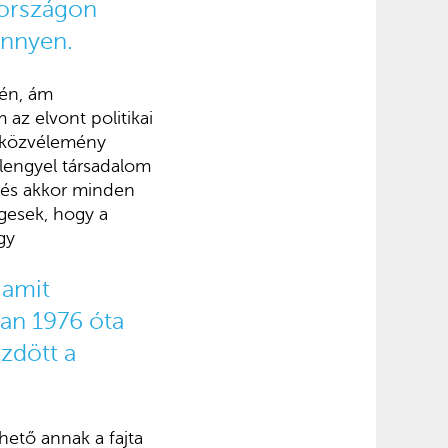
arországon
önnyen.
jén, ám
 az elvont politikai
i közvélemény
 lengyel társadalom
i és akkor minden
gesek, hogy a
gy
 amit
an 1976 óta
zdött a
hető annak a fajta