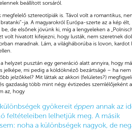
lennek beállított sorsáról.
 megfelelő sztereotípiák is. Távol volt a romantikus, ne
 bratanki”-ja. A magyarokról Európa-szerte az a kép élt,
e, de elsőnek jövünk ki, míg a lengyeleken a „Polnisc
azt volt hivatott kifejezni, hogy lusták, nem szeretnek do
sorban maradnak. Lám, a világháborúba is lovon, kardot
llen.
 a helyzet pusztán egy generáció alatt annyira, hogy m
jelképe, mi pedig a köldöknéző bezártságé – ha nem 
őbb jelzőkkel? Mit láttak az akkori (felületes?) megfigye
és gazdaság több mint négy évtizedes szemlélőjeként 
m az, hogy
 különbségek gyökereit
éppen
annak az i
ló feltételeiben lelhetjük meg. A másik
sem: noha a különbségek nagyok, de neg