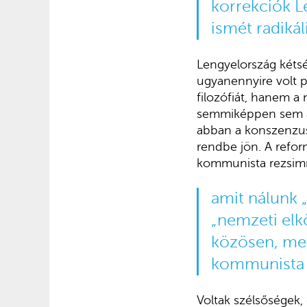
korrekciók L
ismét radikál
Lengyelország kétsé
ugyanennyire volt po
filozófiát, hanem a
semmiképpen sem aka
abban a konszenzusb
rendbe jön. A refo
kommunista rezsimn
amit nálunk 
„nemzeti elk
közösen, mes
kommunista r
Voltak szélsőségek,