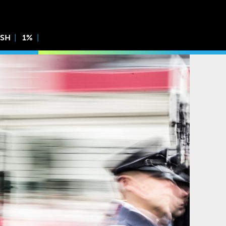
ISH
1%