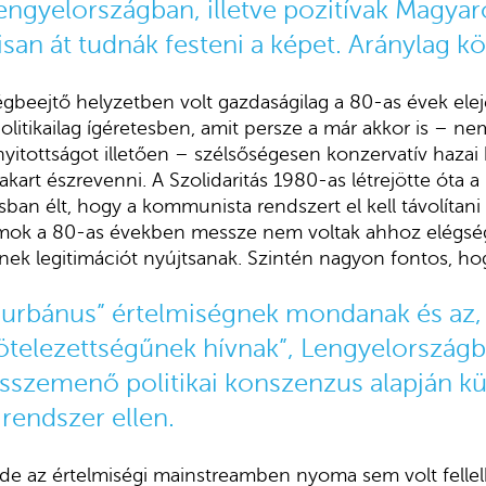
engyelországban, illetve pozitívak Magy
isan át tudnák festeni a képet. Aránylag k
gbeejtő helyzetben volt gazdaságilag a 80-as évek ele
litikailag ígéretesben, amit persze a már akkor is – nem
 nyitottságot illetően – szélsőségesen konzervatív haza
rt észrevenni. A Szolidaritás 1980-as létrejötte óta a
an élt, hogy a kommunista rendszert el kell távolítan
rmok a 80-as években messze nem voltak ahhoz elégsé
ek legitimációt nyújtsanak. Szintén nagyon fontos, ho
„urbánus” értelmiségnek mondanak és az,
ötelezettségűnek hívnak”, Lengyelországb
szemenő politikai konszenzus alapján kü
endszer ellen.
 de az értelmiségi mainstreamben nyoma sem volt fellel