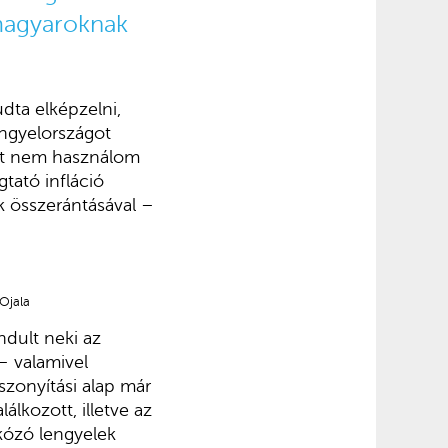
 magyaroknak
dta elképzelni,
engyelországot
ót nem használom
tató infláció
ak összerántásával –
Ojala
ndult neki az
– valamivel
szonyítási alap már
lkozott, illetve az
rkózó lengyelek