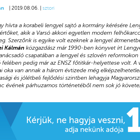
án
| 2019.08.06. |
sztori
gy hívta a korabeli lengyel sajtó a kormány kérésére Le
kértőket, akik a Varsó akkori egyetlen modern felhőkarc
eg. Szerzőnk is egyike volt ezeknek a lengyel átmene
ei Kálmán
közgazdász már 1990-ben könyvet írt
Lengye
anácsadó csapatában a lengyel és szlovén reformokon 
ő felében pedig már az ENSZ főtitkár-helyettese volt. A
ikai oka van annak a három évtizede még elképzelhetetl
ági és jólétbeli fejlődési szintben lehagyja Magyarorszá
inc évének párhuzamos történetéből nem sok jó követe