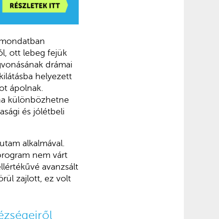
y mondatban
, ott lebeg fejük
egvonásának drámai
kilátásba helyezett
ot ápolnak.
gha különbözhetne
ági és jólétbeli
utam alkalmával.
A program nem várt
llértékűvé avanzsált
ül zajlott, ez volt
ézségeiről