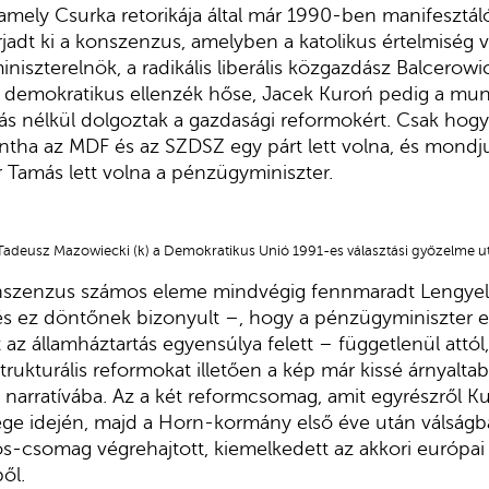
mely Csurka retorikája által már 1990-ben manifesztál
sarjadt ki a konszenzus, amelyben a katolikus értelmiség 
niszterelnök, a radikális liberális közgazdász Balcerow
 a demokratikus ellenzék hőse, Jacek Kuroń pedig a mun
 nélkül dolgoztak a gazdasági reformokért. Csak hogy j
intha az MDF és az SZDSZ egy párt lett volna, és mondju
Tamás lett volna a pénzügyminiszter.
 Tadeusz Mazowiecki (k) a Demokratikus Unió 1991-es választási győzelme u
nszenzus számos eleme mindvégig fennmaradt Lengyel
s ez döntőnek bizonyult –, hogy a pénzügyminiszter e
 az államháztartás egyensúlya felett – függetlenül attól
trukturális reformokat illetően a kép már kissé árnyalta
narratívába. Az a két reformcsomag, amit egyrészről K
ge idején, majd a Horn-kormány első éve után válságb
-csomag végrehajtott, kiemelkedett az akkori európai v
ől.