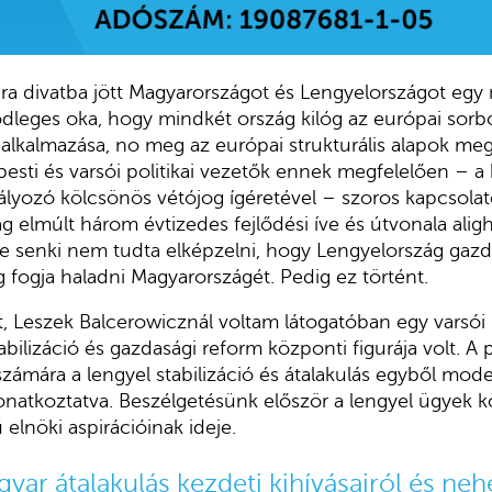
jra divatba jött Magyarországot és Lengyelországot eg
ődleges oka, hogy mindkét ország kilóg az európai sorból
ly alkalmazása, no meg az európai strukturális alapok m
esti és varsói politikai vezetők ennek megfelelően – a 
lyozó kölcsönös vétójog ígéretével – szoros kapcsolat
g elmúlt három évtizedes fejlődési íve és útvonala ali
 senki nem tudta elképzelni, hogy Lengyelország gazdas
g fogja haladni Magyarországét. Pedig ez történt.
, Leszek Balcerowicznál voltam látogatóban egy varsói 
abilizáció és gazdasági reform központi figurája volt. 
számára a lengyel stabilizáció és átalakulás egyből mode
natkoztatva. Beszélgetésünk először a lengyel ügyek kör
elnöki aspirációinak ideje.
yar átalakulás kezdeti kihívásairól és neh