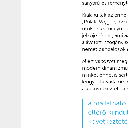
sanyarú és reményte
Kialakultak az ennek
„Polak, Węgier, dwa
utolsónak megyünk b
jelzője lógott, ami 
alávetett, szegény 
német páncélosok e
Miért változott meg
modern dinamizmus 
minket ennél is sért
lengyel társadalom 
alapkövetkeztetése
a ma látható
eltérő kiindu
következteté