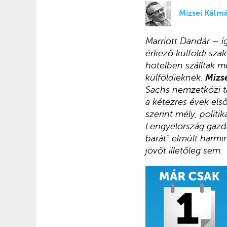
Mizsei Kálm
Marriott Dandár – í
érkező külföldi sza
hotelben szálltak m
külföldieknek.
Mizs
Sachs nemzetközi t
a kétezres évek els
szerint mély, polit
Lengyelország gazdas
barát” elmúlt harm
jövőt illetőleg sem.