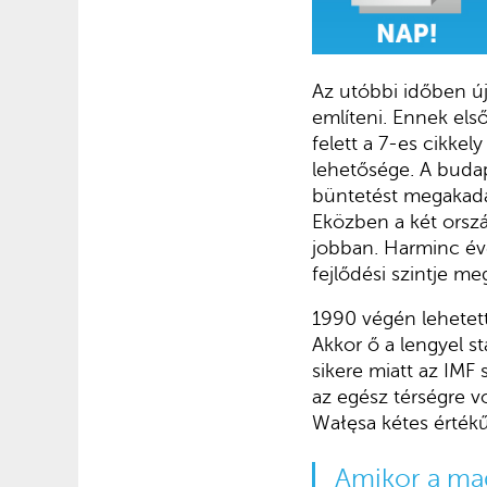
Az utóbbi időben ú
említeni. Ennek els
felett a 7-es cikke
lehetősége. A budap
büntetést megakadá
Eközben a két orszá
jobban. Harminc éve
fejlődési szintje me
1990 végén lehetett
Akkor ő a lengyel st
sikere miatt az IMF 
az egész térségre vo
Wałęsa kétes értékű 
Amikor a mag