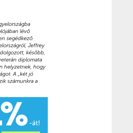
ngyelországba
olójában lévő
tben segédkező
lországról, Jeffrey
dolgozott, később,
 veterán diplomata
en helyzetnek, hogy
got. A „két jó
zik számunkra a