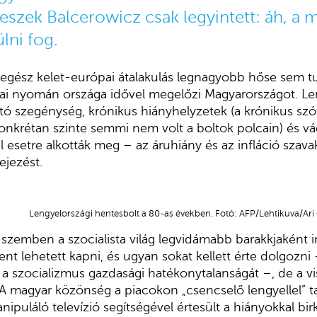
 Leszek Balcerowicz csak legyintett: áh, a
lni fog.
egész kelet-európai átalakulás legnagyobb hőse sem tu
jai nyomán országa idővel megelőzi Magyarországot. L
 szegénység, krónikus hiányhelyzetek (a krónikus sz
nkrétan szinte semmi nem volt a boltok polcain) és vág
l esetre alkották meg – az áruhiány és az infláció szav
ejezést.
Lengyelországi hentesbolt a 80-as években. Fotó: AFP/Lehtikuva/Ari 
szemben a szocialista világ legvidámabb barakkjaként i
nt lehetett kapni, és ugyan sokat kellett érte dolgozni 
 a szocializmus gazdasági hatékonytalanságát –, de a vi
A magyar közönség a piacokon „csencselő lengyellel” talá
nipuláló televízió segítségével értesült a hiányokkal bi