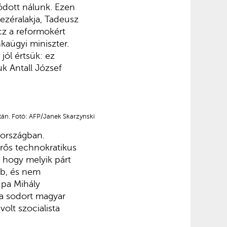
ódott nálunk. Ezen
vezéralakja, Tadeusz
icz a reformokért
kaügyi miniszter.
ól értsük: ez
k Antall József
tán. Fotó: AFP/Janek Skarzynski
országban.
rős technokratikus
, hogy melyik párt
bb, és nem
upa Mihály
a sodort magyar
olt szocialista