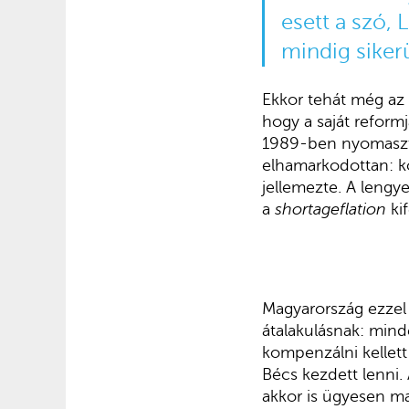
esett a szó,
mindig sikerü
Ekkor tehát még az 
hogy a saját reform
1989-ben nyomasztó
elhamarkodottan: ko
jellemezte. A lengye
a
shortageflation
kif
Magyarország ezzel 
átalakulásnak: minde
kompenzálni kellett
Bécs kezdett lenni. 
akkor is ügyesen ma