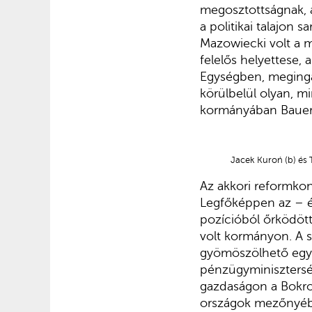
megosztottságnak, a
a politikai talajon 
Mazowiecki volt a mi
felelős helyettese,
Egységben, megingás
körülbelül olyan, m
kormányában Bauer 
Jacek Kuroń (b) és
Az akkori reformko
Legfőképpen az – é
pozícióból őrködött
volt kormányon. A s
gyömöszölhető egy 
pénzügyminisztersé
gazdaságon a Bokros
országok mezőnyéb