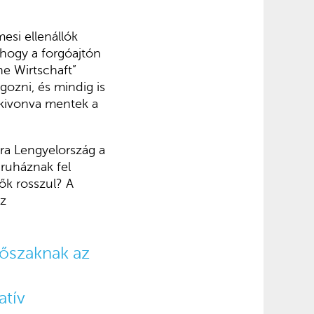
mesi ellenállók
 hogy a forgóajtón
he Wirtschaft”
lgozni, és mindig is
 kivonva mentek a
ára Lengyelország a
ruháznak fel
lők rosszul? A
az
dőszaknak az
atív