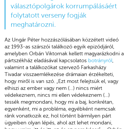
választópolgárok korrumpálásáért
folytatott verseny fogják
meghatározni.
Az Ungár Péter hozzászólásában közzétett videó
az 1993-as szárszói találkozó egyik epizódjáról,
amelyben Orbán Viktornak kellett magyarázkodni a
pártszékház eladásával kapcsolatos
botrányról
,
valamint a találkozókat szervező Farkasházy
Tivadar visszaemlékezése drámaian érzékelteti,
hogy miről is van szó. „Ezt most felejtsük el, vagy
elhiszi az ember vagy nem (…) nincs miért
védekeznem, nincs mi ellen védekeznem (…)
tessék megmondani, hogy mi a baj, konkrétan,
egyenként, mi a probléma, egyébként nemcsak
ránk vonatkozik ez, hol történt bármilyen párt
ügyeiben olyan lépés, ahol azt lehet mondani,