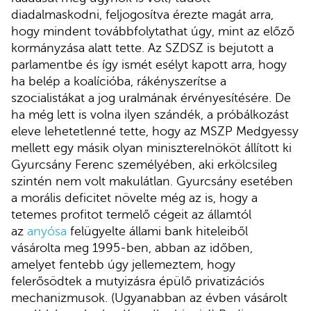
diadalmaskodni, feljogosítva érezte magát arra,
hogy mindent továbbfolytathat úgy, mint az előző
kormányzása alatt tette. Az SZDSZ is bejutott a
parlamentbe és így ismét esélyt kapott arra, hogy
ha belép a koalícióba, rákényszerítse a
szocialistákat a jog uralmának érvényesítésére. De
ha még lett is volna ilyen szándék, a próbálkozást
eleve lehetetlenné tette, hogy az MSZP Medgyessy
mellett egy másik olyan miniszterelnököt állított ki
Gyurcsány Ferenc személyében, aki erkölcsileg
szintén nem volt makulátlan. Gyurcsány esetében
a morális deficitet növelte még az is, hogy a
tetemes profitot termelő cégeit az államtól
az
anyósa
felügyelte állami bank hiteleiből
vásárolta meg 1995-ben, abban az időben,
amelyet fentebb úgy jellemeztem, hogy
felerősödtek a mutyizásra épülő privatizációs
mechanizmusok. (Ugyanabban az évben vásárolt