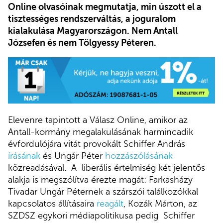
Online olvasóinak megmutatja, min úszott el a
tisztességes rendszerváltás, a joguralom
kialakulása Magyarországon. Nem Antall
Józsefen és nem Tölgyessy Péteren.
Elevenre tapintott a Válasz Online, amikor az
Antall-kormány megalakulásának harmincadik
évfordulójára vitát provokált Schiffer András
írásának
és Ungár Péter
hozzászólásának
közreadásával. A liberális értelmiség két jelentős
alakja is megszólítva érezte magát: Farkasházy
Tivadar Ungár Péternek a szárszói találkozókkal
kapcsolatos állításaira
reagált
, Kozák Márton, az
SZDSZ egykori médiapolitikusa pedig Schiffer