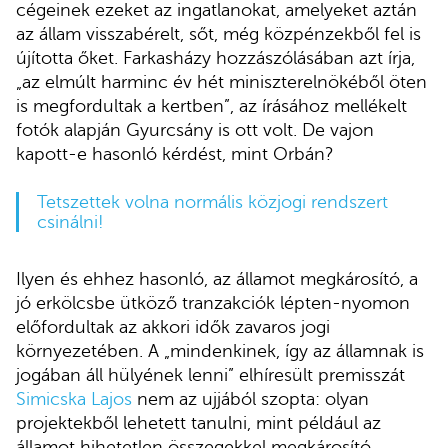
cégeinek ezeket az ingatlanokat, amelyeket aztán
az állam visszabérelt, sőt, még közpénzekből fel is
újította őket. Farkasházy hozzászólásában azt írja,
„az elmúlt harminc év hét miniszterelnökéből öten
is megfordultak a kertben”, az írásához mellékelt
fotók alapján Gyurcsány is ott volt. De vajon
kapott-e hasonló kérdést, mint Orbán?
Tetszettek volna normális közjogi rendszert
csinálni!
Ilyen és ehhez hasonló, az államot megkárosító, a
jó erkölcsbe ütköző tranzakciók lépten-nyomon
előfordultak az akkori idők zavaros jogi
környezetében. A „mindenkinek, így az államnak is
jogában áll hülyének lenni” elhíresült premisszát
Simicska Lajos
nem az ujjából szopta: olyan
projektekből lehetett tanulni, mint például az
államot hihetetlen összegekkel megkárosító