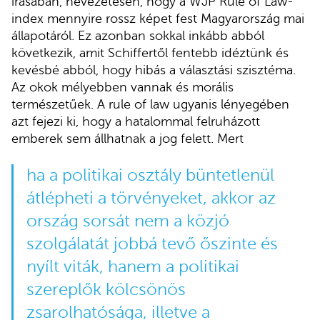
írásában, nevezetesen, hogy a WJP Rule of Law-
index mennyire rossz képet fest Magyarország mai
állapotáról. Ez azonban sokkal inkább abból
következik, amit Schiffertől fentebb idéztünk és
kevésbé abból, hogy hibás a választási szisztéma.
Az okok mélyebben vannak és morális
természetűek. A rule of law ugyanis lényegében
azt fejezi ki, hogy a hatalommal felruházott
emberek sem állhatnak a jog felett. Mert
ha a politikai osztály büntetlenül
átlépheti a törvényeket, akkor az
ország sorsát nem a közjó
szolgálatát jobbá tevő őszinte és
nyílt viták, hanem a politikai
szereplők kölcsönös
zsarolhatósága, illetve a