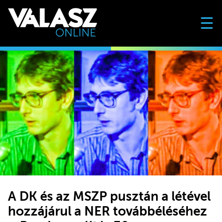
☰
A DK és az MSZP pusztán a létével
hozzájárul a NER továbbéléséhez