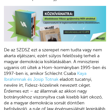
De az SZDSZ ezt a szerepet nem tudta vagy nem
akarta eljátszani, ezért súlyos felelősség terheli a
magyar demokrácia kisiklatásában. A miniszterei
ugyanis ott ültek a Horn-kormányban 1995-ben és
1997-ben is, amikor Schlecht Csaba
Kaya
Ibrahimnak és Josip Totnak
eladott tucatnyi,
nevére írt, Fidesz-közelinek nevezett céget.
Érdemes ezt – az államnak az akkori nagy
botrányokhoz viszonyítva csak kisebb kárt okozó,
de a magyar demokrácia sorsát döntően
befolyásoló, a rule of law érvényesülését leginkább