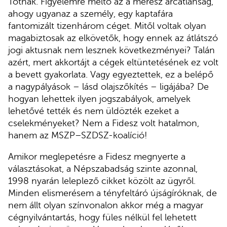
Totnak. Figyelemre méltó az a merész arcátlanság,
ahogy ugyanaz a személy, egy kaptafára
fantomizált tizenhárom céget. Mitől voltak olyan
magabiztosak az elkövetők, hogy ennek az átlátszó
jogi aktusnak nem lesznek következményei? Talán
azért, mert akkortájt a cégek eltüntetésének ez volt
a bevett gyakorlata. Vagy egyeztettek, ez a belépő
a nagypályások – lásd olajszőkítés – ligájába? De
hogyan lehettek ilyen jogszabályok, amelyek
lehetővé tették és nem üldözték ezeket a
cselekményeket? Nem a Fidesz volt hatalmon,
hanem az MSZP–SZDSZ-koalíció!
Amikor meglepetésre a Fidesz megnyerte a
választásokat, a Népszabadság szinte azonnal,
1998 nyarán leleplező cikket közölt az ügyről.
Minden elismerésem a tényfeltáró újságíróknak, de
nem állt olyan színvonalon akkor még a magyar
cégnyilvántartás, hogy füles nélkül fel lehetett