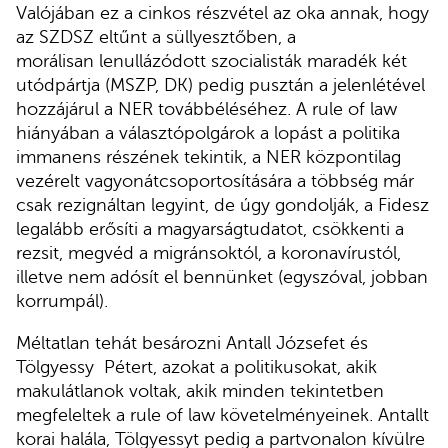
Valójában ez a cinkos részvétel az oka annak, hogy
az SZDSZ eltűnt a süllyesztőben, a
morálisan lenullázódott szocialisták maradék két
utódpártja (MSZP, DK) pedig pusztán a jelenlétével
hozzájárul a NER továbbéléséhez. A rule of law
hiányában a választópolgárok a lopást a politika
immanens részének tekintik, a NER központilag
vezérelt vagyonátcsoportosítására a többség már
csak rezignáltan legyint, de úgy gondolják, a Fidesz
legalább erősíti a magyarságtudatot, csökkenti a
rezsit, megvéd a migránsoktól, a koronavírustól,
illetve nem adósít el bennünket (egyszóval, jobban
korrumpál).
Méltatlan tehát besározni Antall Józsefet és
Tölgyessy Pétert, azokat a politikusokat, akik
makulátlanok voltak, akik minden tekintetben
megfeleltek a rule of law követelményeinek. Antallt
korai halála, Tölgyessyt pedig a partvonalon kívülre