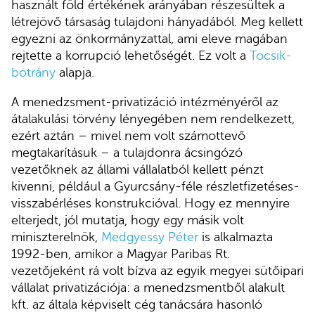
használt föld értékének arányában részesültek a
létrejövő társaság tulajdoni hányadából. Meg kellett
egyezni az önkormányzattal, ami eleve magában
rejtette a korrupció lehetőségét. Ez volt a
Tocsik-
botrány
alapja.
A menedzsment-privatizáció intézményéről az
átalakulási törvény lényegében nem rendelkezett,
ezért aztán – mivel nem volt számottevő
megtakarításuk – a tulajdonra ácsingózó
vezetőknek az állami vállalatból kellett pénzt
kivenni, például a Gyurcsány-féle részletfizetéses-
visszabérléses konstrukcióval. Hogy ez mennyire
elterjedt, jól mutatja, hogy egy másik volt
miniszterelnök,
Medgyessy Péter
is alkalmazta
1992-ben, amikor a Magyar Paribas Rt.
vezetőjeként rá volt bízva az egyik megyei sütőipari
vállalat privatizációja: a menedzsmentből alakult
kft. az általa képviselt cég tanácsára hasonló