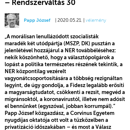
– Rendszerváltás 30
Papp József
| 2020.05.21. |
vélemény
„A morálisan lenullázódott szocialisták
maradék két utódpártja (MSZP, DK) pusztán a
jelenlétével hozzájárul a NER továbbéléséhez:
nekik köszönhető, hogy a választópolgárok a
lopást a politika természetes részének tekintik, a
NER központilag vezérelt
vagyonátcsoportosítására a többség rezignáltan
legyint, de úgy gondolja, a Fidesz legalább erősíti
a magyarságtudatot, csökkenti a rezsit, megvéd a
migránsoktól, a koronavírustól, illetve nem adósít
el bennünket (egyszóval, jobban korrumpál).”
Papp József közgazdász, a Corvinus Egyetem
nyugdíjas oktatója ott volt a tűzközelben a
privatizáció időszakában
–
és most a Válasz