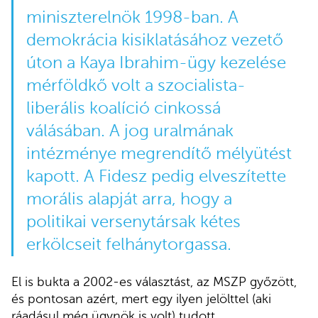
miniszterelnök 1998-ban. A
demokrácia kisiklatásához vezető
úton a Kaya Ibrahim-ügy kezelése
mérföldkő volt a szocialista-
liberális koalíció cinkossá
válásában. A jog uralmának
intézménye megrendítő mélyütést
kapott. A Fidesz pedig elveszítette
morális alapját arra, hogy a
politikai versenytársak kétes
erkölcseit felhánytorgassa.
El is bukta a 2002-es választást, az MSZP győzött,
és pontosan azért, mert egy ilyen jelölttel (aki
ráadásul még ügynök is volt) tudott