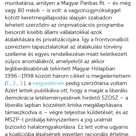
munkatársa, amilyen a Magyar Paribas Rt. – és még
vagy 80 másik – is volt: a vagyonügynökséggel
kötött keretmegállapodás alapján szabadon
lehetett szerződni az önprivatizációs programba
besorolt kisebb állami vállalatokkal azok
átalakítására és privatizációjára. Így a frontvonalból
szereztem tapasztalatokat az átalakulási törvény
szelleme és egyes rendelkezései miatt keletkezett
súlyos anomáliákról, amelyekről az akkor
legliberálisabbnak tekintett Magyar Hírlapban
1996–1998 között három cikket is megjelentettem
(
1.
,
2.
,
3.
), a
negyediknek
pedig szerzőtársa voltam.
Azért lettek publikálva ott, hogy a magát a liberális
demokrácia letéteményesének hirdető SZDSZ – a
liberális lapban közzétett kritika megállapításaira
támaszkodva is – végre teljesítse küldetését, és az
MSZP-t próbálja kényszeríteni a jog uralmát
biztosító hatalomgyakorlásra. Ez lett volna ugyanis
a koalícióba lépésének egyetlen racionális értelme.