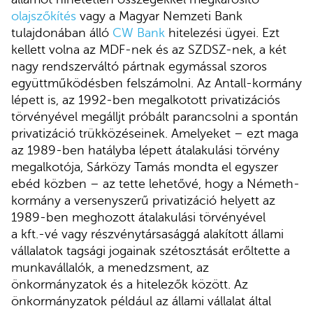
olajszőkítés
vagy a Magyar Nemzeti Bank
tulajdonában álló
CW Bank
hitelezési ügyei. Ezt
kellett volna az MDF-nek és az SZDSZ-nek, a két
nagy rendszerváltó pártnak egymással szoros
együttműködésben felszámolni. Az Antall-kormány
lépett is, az 1992-ben megalkotott privatizációs
törvényével megálljt próbált parancsolni a spontán
privatizáció trükközéseinek. Amelyeket – ezt maga
az 1989-ben hatályba lépett átalakulási törvény
megalkotója, Sárközy Tamás mondta el egyszer
ebéd közben – az tette lehetővé, hogy a Németh-
kormány a versenyszerű privatizáció helyett az
1989-ben meghozott átalakulási törvényével
a kft.-vé vagy részvénytársasággá alakított állami
vállalatok tagsági jogainak szétosztását erőltette a
munkavállalók, a menedzsment, az
önkormányzatok és a hitelezők között. Az
önkormányzatok például az állami vállalat által