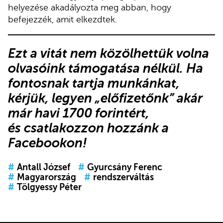
helyezése akadályozta meg abban, hogy
befejezzék, amit elkezdtek.
Ezt a vitát nem közölhettük volna
olvasóink támogatása nélkül. Ha
fontosnak tartja munkánkat,
kérjük,
legyen „előfizetőnk”
akár
már havi 1700 forintért,
és
csatlakozzon hozzánk a
Facebookon
!
#
Antall József
#
Gyurcsány Ferenc
#
Magyarország
#
rendszerváltás
#
Tölgyessy Péter