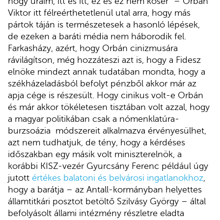
hogy uraim, itt és itt, ez és ez nem kóser” – Orbán
Viktor itt félreérthetetlenül utal arra, hogy más
pártok táján is természetesek a hasonló lépések,
de ezeken a baráti média nem háborodik fel.
Farkasházy, azért, hogy Orbán cinizmusára
rávilágítson, még hozzáteszi azt is, hogy a Fidesz
elnöke mindezt annak tudatában mondta, hogy a
székházeladásból befolyt pénzből akkor már az
apja cége is részesült. Hogy cinikus volt-e Orbán
és már akkor tökéletesen tisztában volt azzal, hogy
a magyar politikában csak a nómenklatúra-
burzsoázia módszereit alkalmazva érvényesülhet,
azt nem tudhatjuk, de tény, hogy a kérdéses
időszakban egy másik volt miniszterelnök, a
korábbi KISZ-vezér Gyurcsány Ferenc például úgy
jutott
értékes balatoni és belvárosi ingatlanokhoz
,
hogy a barátja – az Antall-kormányban helyettes
államtitkári posztot betöltő Szilvásy György – által
befolyásolt állami intézmény részletre eladta