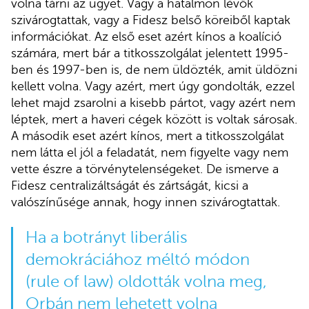
volna tárni az ügyet. Vagy a hatalmon lévők
szivárogtattak, vagy a Fidesz belső köreiből kaptak
információkat. Az első eset azért kínos a koalíció
számára, mert bár a titkosszolgálat jelentett 1995-
ben és 1997-ben is, de nem üldözték, amit üldözni
kellett volna. Vagy azért, mert úgy gondolták, ezzel
lehet majd zsarolni a kisebb pártot, vagy azért nem
léptek, mert a haveri cégek között is voltak sárosak.
A második eset azért kínos, mert a titkosszolgálat
nem látta el jól a feladatát, nem figyelte vagy nem
vette észre a törvénytelenségeket. De ismerve a
Fidesz centralizáltságát és zártságát, kicsi a
valószínűsége annak, hogy innen szivárogtattak.
Ha a botrányt liberális
demokráciához méltó módon
(rule of law) oldották volna meg,
Orbán nem lehetett volna