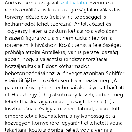
Andrást konklúziójával
szállt vitába
. Szerinte a
rendszerváltás kisiklását az igazságtalan választási
törvény idézte elő (relatív kis többséggel is
kétharmadot lehet szerezni), Antall József és
Tölgyessy Péter, a paktum két aláírója valójában
kisszerű figura volt, akik nem tudtak felnőni a
történelmi kihíváshoz. Kozák tehát a felelősséget
próbálja áttolni Antallékra; van is persze igazság
abban, hogy a választási rendszer torzításai
hozzájárultak a Fidesz kétharmados
bebetonozódásához, a lényeget azonban Schiffer
vitaindítójában tökéletesen fogalmazta meg: „A
paktum lényegében technikai akadályokat hárított
el. Ha azt egy (…) új alkotmány követi, abban meg
lehetett volna ágyazni az igazságtételnek, (…) a
lusztrációnak, és így a nómenklatúrát, a »küldött
embereket« a közhatalom, a nyilvánosság és a
közvagyon környékéről egyaránt el lehetett volna
takarítani, köztulajdonba kellett volna venni a