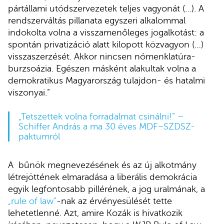
pártállami utódszervezetek teljes vagyonát (…). A
rendszerváltás pillanata egyszeri alkalommal
indokolta volna a visszamenőleges jogalkotást: a
spontán privatizáció alatt kilopott közvagyon (…)
visszaszerzését. Akkor nincsen nómenklatúra-
burzsoázia. Egészen másként alakultak volna a
demokratikus Magyarország tulajdon- és hatalmi
viszonyai.”
„Tetszettek volna forradalmat csinálni!” –
Schiffer András a ma 30 éves MDF–SZDSZ-
paktumról
A bűnök megnevezésének és az új alkotmány
létrejöttének elmaradása a liberális demokrácia
egyik legfontosabb pillérének, a jog uralmának, a
„rule of law”
-nak az érvényesülését tette
lehetetlenné. Azt, amire Kozák is hivatkozik