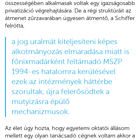
összességében alkalmasak voltak egy igazságosabb
privatizáció végrehajtására. De a régi struktúráit az
átmenet zűrzavarában ügyesen átmentő, a Schiffer
felrótta,
a jog uralmát kiteljesíteni képes
alkotmányozás elmaradása miatt is
főnixmadárként feltámadó MSZP
1994-es hatalomra kerülésével
ezek az intézmények háttérbe
szorultak, újra felerősödtek a
mutyizásra épülő
mechanizmusok.
Az élet úgy hozta, hogy egyetemi oktatói állásom
mellett egy olyan tanácsadó cégnek voltam akkor a