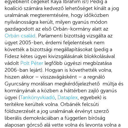
egyébként cégeket Kaya Ibrahim is!) Pedig a
koalíció számára kedvező lehetőséget kínált a jog
uralmának megteremtésére, hogy időközben
nyilvánosságra került, milyen gyanús módon
gazdagodott az első Orbán-kormány alatt az
Orbán család
. Parlamenti bizottság vizsgálta az
ügyet 2005-ben, érdemi feljelentések nem
követték a bizottsági megállapításokat (pedig a
Fidesz kétes ügyei kivizsgálásának blokkolásával
vádolt
Polt Péter
legfőbb ügyészi megbízatása
2006-ban lejárt). Hogyan is követhették volna,
hiszen akkor – visszavágásként – a regnáló
Gyurcsány morálisan megkérdőjelezhető múltja és
kormányának a közben a háttérben zajló gyanús
ügyei (
Tankönyvkiadó
,
Dataplex
, egyebek) is
terítékre kerültek volna. Orbánék felcsúti
földszerzését a jog uralmának érvényt szerző
liberális demokráciában a független bíróság
alaposan górcső alá vette volna és levonta volna a