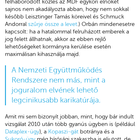
felháborodott közlés az MDF egykori elnökét
sajnos nem akadályozta abban, hogy nem sokkal
később Leisztinger Tamás köreivel és Schmuck
Andorral
szűrje össze a levet
.) Orbán mindenesetre
kapcsolt: ha a hatalommal felruházott emberek a
jog felett állhatnak, akkor az ebben rejlő
lehetőségeket kormányra kerülése esetén
maximálisan kihasználja majd.
A Nemzeti Együttműködés
Rendszere nem más, mint a
joguralom elvének lehető
legcinikusabb karikatúrája.
Amit mi sem bizonyít jobban, mint, hogy bár indult
vizsgálat 2010 után több gyanús ügyben is (például
Dataplex-ügy
), a
Kopaszi-gát
botránya és a
Sukoró-ügy
még bírósági szakaszba is eljutott, de