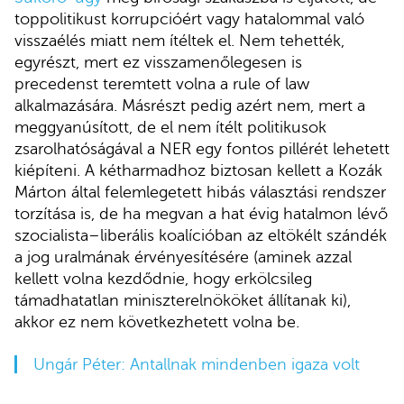
toppolitikust korrupcióért vagy hatalommal való
visszaélés miatt nem ítéltek el. Nem tehették,
egyrészt, mert ez visszamenőlegesen is
precedenst teremtett volna a rule of law
alkalmazására. Másrészt pedig azért nem, mert a
meggyanúsított, de el nem ítélt politikusok
zsarolhatóságával a NER egy fontos pillérét lehetett
kiépíteni. A kétharmadhoz biztosan kellett a Kozák
Márton által felemlegetett hibás választási rendszer
torzítása is, de ha megvan a hat évig hatalmon lévő
szocialista–liberális koalícióban az eltökélt szándék
a jog uralmának érvényesítésére (aminek azzal
kellett volna kezdődnie, hogy erkölcsileg
támadhatatlan miniszterelnököket állítanak ki),
akkor ez nem következhetett volna be.
Ungár Péter: Antallnak mindenben igaza volt