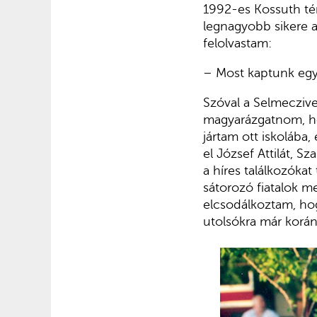
1992-es Kossuth té
legnagyobb sikere 
felolvastam:
– Most kaptunk egy 
Szóval a Selmeczive
magyarázgatnom, ho
jártam ott iskolába,
el József Attilát, 
a híres találkozóka
sátorozó fiatalok 
elcsodálkoztam, hog
utolsókra már korá