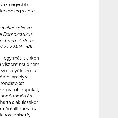
ptunk nagyobb
s közönség szinte
lenzéke sokszor
 a Demokratikus
 most nem érdemes
rták az MDF-ből.
DF egy másik akkori
rta viszont majdnem
ezres gyűlésére a
éren, amelyre
lmondatokat,
k nyitott kapukat,
azandó rádiós és
harta alakulásakor
m Antallt támadta
ak köszönhető,