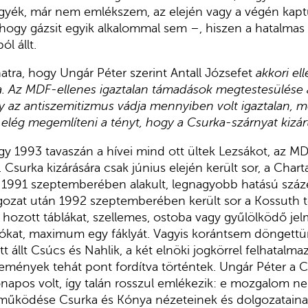
vegyék, már nem emlékszem, az elején vagy a végén ka
, hogy gázsit egyik alkalommal sem –, hiszen a hatalma
ól állt.
lanatra, hogy Ungár Péter szerint Antall Józsefet
akkori el
. Az MDF-ellenes igaztalan támadások megtestesülése
gy az antiszemitizmus vádja mennyiben volt igaztalan,
en elég megemlíteni a tényt, hogy a Csurka-szárnyat kizá
ogy 1993 tavaszán a hívei mind ott ültek Lezsákot, az M
. Csurka kizárására csak június elején került sor, a Cha
, 1991 szeptemberében alakult, legnagyobb hatású száz
gozat után 1992 szeptemberében került sor a Kossuth t
 hozott táblákat, szellemes, ostoba vagy gyűlölködő je
lókat, maximum egy fáklyát. Vagyis korántsem döngettün
t állt Csúcs és Nahlik, a két elnöki jogkörrel felhatalm
semények tehát pont fordítva történtek. Ungár Péter a C
apos volt, így talán rosszul emlékezik: e mozgalom ne
és működése Csurka és Kónya nézeteinek és dolgozatain