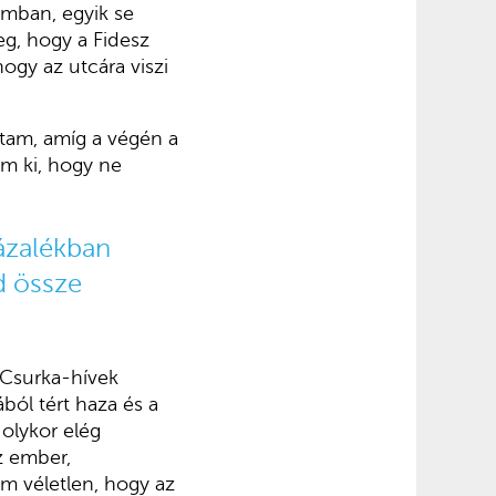
omban, egyik se
g, hogy a Fidesz
hogy az utcára viszi
ptam, amíg a végén a
m ki, hogy ne
ázalékban
d össze
 Csurka-hívek
ól tért haza és a
olykor elég
z ember,
m véletlen, hogy az