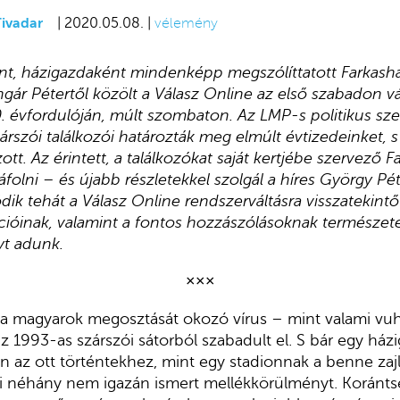
Tivadar
| 2020.05.08. |
vélemény
int, házigazdaként mindenképp megszólíttatott Farkash
gár Pétertől közölt a Válasz Online az első szabadon v
 évfordulóján, múlt szombaton. Az LMP-s politikus szer
árszói találkozói határozták meg elmúlt évtizedeinket, s
tt. Az érintett, a találkozókat saját kertjébe szervező 
áfolni – és újabb részletekkel szolgál a híres György P
tódik tehát a Válasz Online rendszerváltásra visszatekint
cióinak, valamint a fontos hozzászólásoknak természet
yt adunk.
×××
 a magyarok megosztását okozó vírus – mint valami vuh
z 1993-as szárszói sátorból szabadult el. S bár egy há
n az ott történtekhez, mint egy stadionnak a benne zaj
ni néhány nem igazán ismert mellékkörülményt. Korán