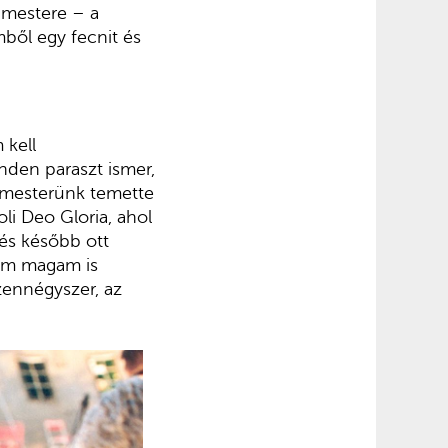
dmestere – a
ből egy fecnit és
 kell
nden paraszt ismer,
házmesterünk temette
li Deo Gloria, ahol
 és később ott
 Ám magam is
zennégyszer, az