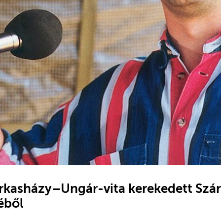
rkasházy–Ungár-vita kerekedett Szá
éből