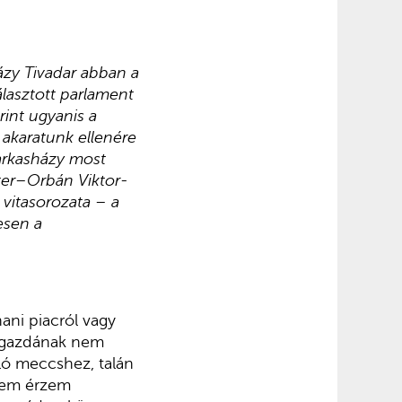
ázy Tivadar abban a
álasztott parlament
int ugyanis a
 akaratunk ellenére
Farkasházy most
éter–Orbán Viktor-
ő vitasorozata – a
esen a
ani piacról vagy
zigazdának nem
ló meccshez, talán
tsem érzem