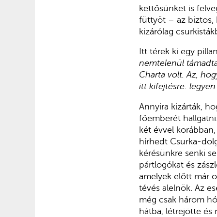
kettősünket is fel
füttyöt – az biztos
kizárólag csurkistákb
Itt térek ki egy pil
nemtelenül támadta
Charta volt. Az, ho
itt kifejtésre: legy
Annyira kizárták, h
főemberét hallgatni
két évvel korábban
hírhedt Csurka-dol
kérésünkre senki se
pártlogókat és zász
amelyek előtt már ot
tévés alelnök. Az e
még csak három hón
hátba, létrejötte 