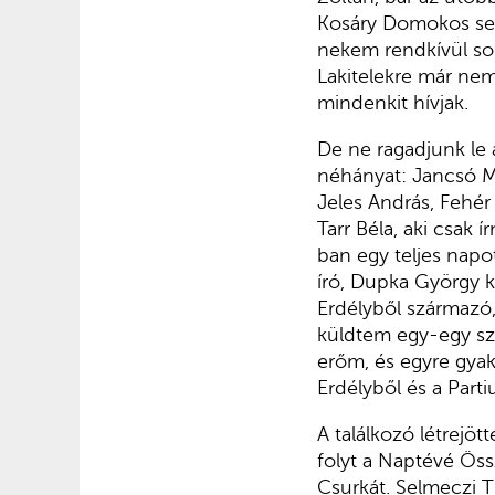
Kosáry Domokos se a
nekem rendkívül sok
Lakitelekre már nem
mindenkit hívjak.
De ne ragadjunk le 
néhányat: Jancsó Mi
Jeles András, Fehér
Tarr Béla, aki csak
ban egy teljes napot
író, Dupka György k
Erdélyből származó,
küldtem egy-egy sz
erőm, és egyre gyak
Erdélyből és a Part
A találkozó létrejöt
folyt a Naptévé Öss
Csurkát. Selmeczi T