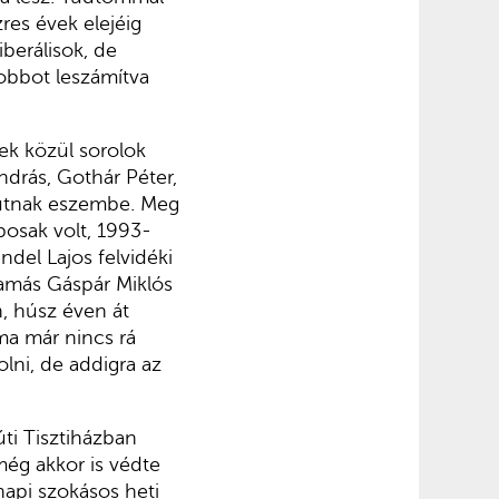
res évek elejéig
berálisok, de
jobbot leszámítva
ek közül sorolok
ndrás, Gothár Péter,
 jutnak eszembe. Meg
posak volt, 1993-
ndel Lajos felvidéki
 Tamás Gáspár Miklós
n, húsz éven át
ma már nincs rá
lni, de addigra az
úti Tisztiházban
még akkor is védte
napi szokásos heti