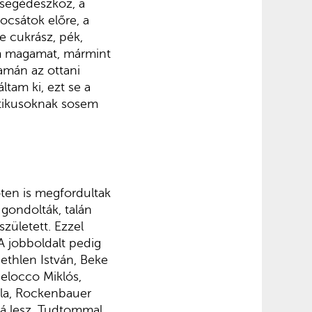
segédeszköz, a
ocsátok előre, a
e cukrász, pék,
om magamat, mármint
amán az ottani
ltam ki, ezt se a
itikusoknak sosem
öten is megfordultak
gondolták, talán
zületett. Ezzel
A jobboldalt pedig
ethlen István, Beke
Melocco Miklós,
lla, Rockenbauer
zá lesz. Tudtommal