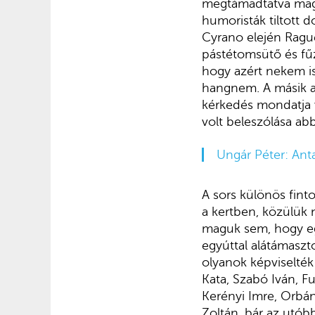
megtámadtatva maga
humoristák tiltott d
Cyrano elején Rague
pástétomsütő és fű
hogy azért nekem is
hangnem. A másik az
kérkedés mondatja v
volt beleszólása abb
Ungár Péter: Ant
A sors különös fint
a kertben, közülük
maguk sem, hogy egy
egyúttal alátámaszt
olyanok képviselték
Kata, Szabó Iván, F
Kerényi Imre, Orbán
Zoltán, bár az utób