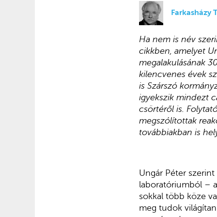
Farkasházy 
Ha nem is név szer
cikkben, amelyet Un
megalakulásának 30.
kilencvenes évek sz
is Szárszó kormányzo
igyekszik mindezt c
csörtéről is. Folyta
megszólítottak reak
továbbiakban is hel
Ungár Péter szerint
laboratóriumból – a
sokkal több köze va
meg tudok világíta