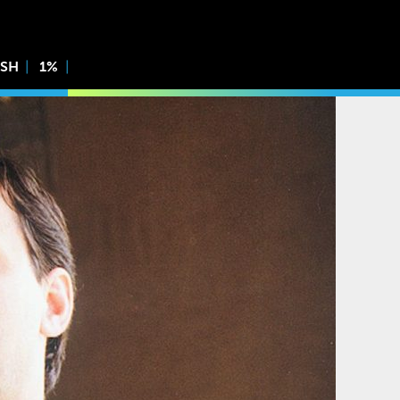
ISH
1%