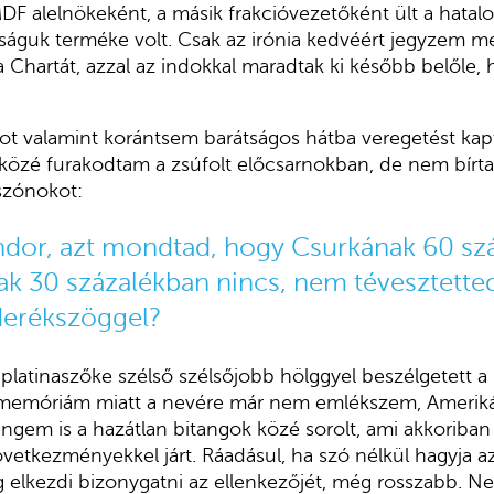
DF alelnökeként, a másik frakcióvezetőként ült a hatal
águk terméke volt. Csak az irónia kedvéért jegyzem me
 a Chartát, azzal az indokkal maradtak ki később belőle, 
kot valamint korántsem barátságos hátba veregetést ka
közé furakodtam a zsúfolt előcsarnokban, de nem bírta
szónokot:
dor, azt mondtad, hogy Csurkának 60 sz
sak 30 százalékban nincs, nem tévesztette
 derékszöggel?
latinaszőke szélső szélsőjobb hölggyel beszélgetett a
memóriám miatt a nevére már nem emlékszem, Amerikáb
em is a hazátlan bitangok közé sorolt, ami akkoriban 
övetkezményekkel járt. Ráadásul, ha szó nélkül hagyja a
elkezdi bizonygatni az ellenkezőjét, még rosszabb. Ne