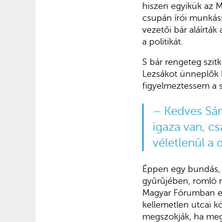
hiszen egyikük az M
csupán írói munkáss
vezetői bár aláírták
a politikát.
S bár rengeteg szit
Lezsákot ünneplők 
figyelmeztessem a 
– Kedves Sán
igaza van, c
véletlenül a
Éppen egy bundás, p
gyűrűjében, romló 
Magyar Fórumban eng
kellemetlen utcai k
megszokják, ha meg 