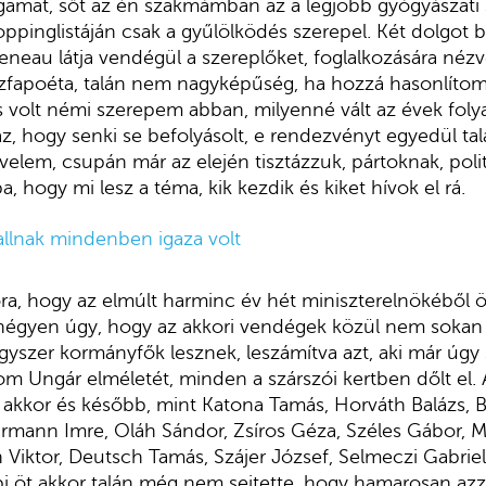
mat, sőt az én szakmámban az a legjobb gyógyászati 
oppinglistáján csak a gyűlölködés szerepel. Két dolgot b
neau látja vendégül a szereplőket, foglalkozására nézv
zfapoéta, talán nem nagyképűség, ha hozzá hasonlít
 volt némi szerepem abban, milyenné vált az évek foly
, hogy senki se befolyásolt, e rendezvényt egyedül talá
elem, csupán már az elején tisztázzuk, pártoknak, pol
a, hogy mi lesz a téma, kik kezdik és kiket hívok el rá.
allnak mindenben igaza volt
ora, hogy az elmúlt harminc év hét miniszterelnökéből 
 négyen úgy, hogy az akkori vendégek közül nem sokan 
szer kormányfők lesznek, leszámítva azt, aki már úgy s
om Ungár elméletét, minden a szárszói kertben dőlt el. 
 akkor és később, mint Katona Tamás, Horváth Balázs, B
urmann Imre, Oláh Sándor, Zsíros Géza, Széles Gábor, 
 Viktor, Deutsch Tamás, Szájer József, Selmeczi Gabrie
bi öt akkor talán még nem sejtette, hogy hamarosan az