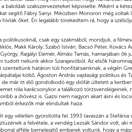
 baloldali szakszervezeteket képviselte. Miként a kétez
at segítő Fábry Sanyi. Miközben Monoron még voltak li
 hívták őket. Én legalább törekedtem rá, hogy a szélső
a politikusoknál, csak egy szakmából, mondjuk, a filmes
klós, Makk Károly, Szabó István, Bacsó Péter, Kovács A
 György, Ragályi Elemér, Almási Tamás, hamarjában ők
 írni tudott nekünk akkor Szarajevóból. Az elsők háromna
 szenteltünk határon túli honfitársainknak, a végén Gre
árpátaljai költő, Ágoston András vajdasági politikus és
 de már itt élő gondolkodó egy diófát ültetett a kertbe
emet róla karácsonykor a találkozó törzsvendégeinek, 
oribb a dióvész is. Gazsi nem nagyon akart ásni és locso
iumból érkezők már elindultak haza.
tét egy véletlen gyorsította fel. 1993 tavaszán a Stefánia 
ztüzének a felvétele, a vendég Lezsák Sándor volt, aki 
iborral afféle bemelegítő emberek voltunk, hogy a más