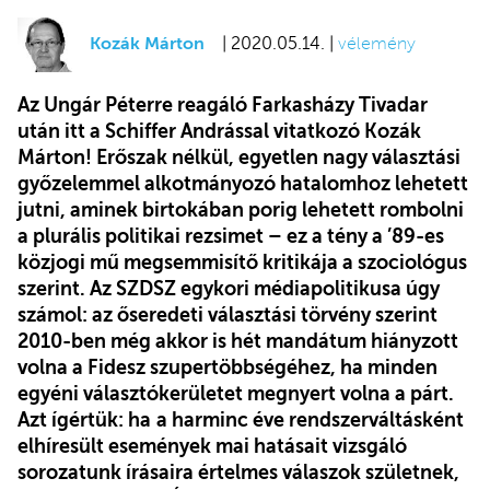
Kozák Márton
| 2020.05.14. |
vélemény
Az Ungár Péterre reagáló Farkasházy Tivadar
után itt a Schiffer Andrással vitatkozó Kozák
Márton! Erőszak nélkül, egyetlen nagy választási
győzelemmel alkotmányozó hatalomhoz lehetett
jutni, aminek birtokában porig lehetett rombolni
a plurális politikai rezsimet – ez a tény a ’89-es
közjogi mű megsemmisítő kritikája a szociológus
szerint. Az SZDSZ egykori médiapolitikusa úgy
számol: az őseredeti választási törvény szerint
2010-ben még akkor is hét mandátum hiányzott
volna a Fidesz szupertöbbségéhez, ha minden
egyéni választókerületet megnyert volna a párt.
Azt ígértük: ha
a harminc éve rendszerváltásként
elhíresült események mai hatásait vizsgáló
sorozatunk írásaira értelmes válaszok születnek,