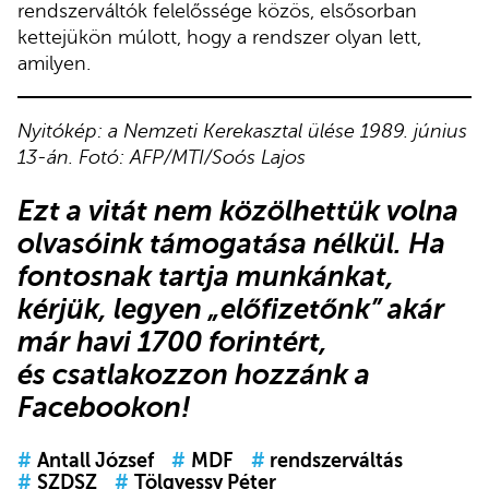
rendszerváltók felelőssége közös, elsősorban
kettejükön múlott, hogy a rendszer olyan lett,
amilyen.
Nyitókép: a Nemzeti Kerekasztal ülése 1989. június
13-án. Fotó: AFP/MTI/Soós Lajos
Ezt a vitát nem közölhettük volna
olvasóink támogatása nélkül. Ha
fontosnak tartja munkánkat,
kérjük,
legyen „előfizetőnk”
akár
már havi 1700 forintért,
és
csatlakozzon hozzánk a
Facebookon
!
#
Antall József
#
MDF
#
rendszerváltás
#
SZDSZ
#
Tölgyessy Péter