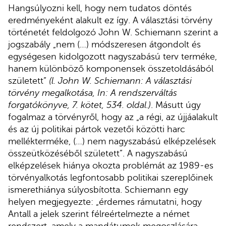
Hangsúlyozni kell, hogy nem tudatos döntés
eredményeként alakult ez így. A választási törvény
történetét feldolgozó John W. Schiemann szerint a
jogszabály „nem (…) módszeresen átgondolt és
egységesen kidolgozott nagyszabású terv terméke,
hanem különböző komponensek összetoldásából
született”
(l. John W. Schiemann: A választási
törvény megalkotása, In: A rendszerváltás
forgatókönyve, 7. kötet, 534. oldal.)
. Másutt úgy
fogalmaz a törvényről, hogy az „a régi, az újjáalakult
és az új politikai pártok vezetői közötti harc
mellékterméke, (…) nem nagyszabású elképzelések
összeütközéséből született”. A nagyszabású
elképzelések hiánya okozta problémát az 1989-es
törvényalkotás legfontosabb politikai szereplőinek
ismerethiánya súlyosbította. Schiemann egy
helyen megjegyezte: „érdemes rámutatni, hogy
Antall a jelek szerint félreértelmezte a német