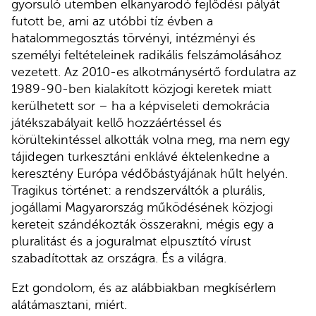
gyorsuló ütemben elkanyarodó fejlődési pályát
futott be, ami az utóbbi tíz évben a
hatalommegosztás törvényi, intézményi és
személyi feltételeinek radikális felszámolásához
vezetett. Az 2010-es alkotmánysértő fordulatra az
1989-90-ben kialakított közjogi keretek miatt
kerülhetett sor – ha a képviseleti demokrácia
játékszabályait kellő hozzáértéssel és
körültekintéssel alkották volna meg, ma nem egy
tájidegen turkesztáni enklávé éktelenkedne a
keresztény Európa védőbástyájának hűlt helyén.
Tragikus történet: a rendszerváltók a plurális,
jogállami Magyarország működésének közjogi
kereteit szándékozták összerakni, mégis egy a
pluralitást és a joguralmat elpusztító vírust
szabadítottak az országra. És a világra.
Ezt gondolom, és az alábbiakban megkísérlem
alátámasztani, miért.