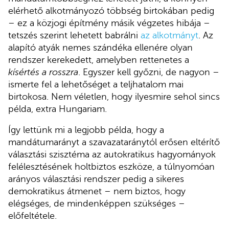
elérhető alkotmányozó többség birtokában pedig
– ez a közjogi építmény másik végzetes hibája –
tetszés szerint lehetett babrálni
az alkotmányt
. Az
alapító atyák nemes szándéka ellenére olyan
rendszer kerekedett, amelyben rettenetes a
kísértés a rosszra
. Egyszer kell győzni, de nagyon –
ismerte fel a lehetőséget a teljhatalom mai
birtokosa. Nem véletlen, hogy ilyesmire sehol sincs
példa, extra Hungariam.
Így lettünk mi a legjobb példa, hogy a
mandátumarányt a szavazataránytól erősen eltérítő
választási szisztéma az autokratikus hagyományok
felélesztésének holtbiztos eszköze, a túlnyomóan
arányos választási rendszer pedig a sikeres
demokratikus átmenet – nem biztos, hogy
elégséges, de mindenképpen szükséges –
előfeltétele.