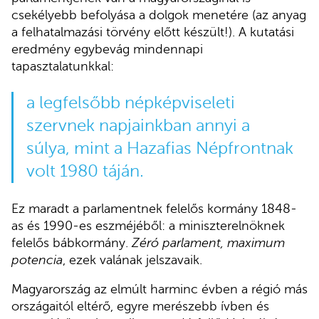
csekélyebb befolyása a dolgok menetére (az anyag
a felhatalmazási törvény előtt készült!). A kutatási
eredmény egybevág mindennapi
tapasztalatunkkal:
a legfelsőbb népképviseleti
szervnek napjainkban annyi a
súlya, mint a Hazafias Népfrontnak
volt 1980 táján.
Ez maradt a parlamentnek felelős kormány 1848-
as és 1990-es eszméjéből: a miniszterelnöknek
felelős bábkormány.
Zéró parlament, maximum
potencia
, ezek valának jelszavaik.
Magyarország az elmúlt harminc évben a régió más
országaitól eltérő, egyre merészebb ívben és