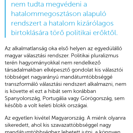
nem tudta megvédeni a
hatalommegosztáson alapuló
rendszert a hatalom kizárólagos
birtoklására törő politikai erőktől.
Az alkalmatlanság oka első helyen az egyedülálló
magyar választási rendszer. Politikai pluralizmus
terén hagyományokkal nem rendelkező
társadalmakban elképesztő gondolat kis választói
többséget nagyarányú mandátumtöbbséggé
transzformáló választási rendszert alkalmazni, nem
is követte el ezt a hibát sem korábban
Spanyolország, Portugália vagy Görögország, sem
később a volt keleti blokk országai.
Az egyetlen kivétel Magyarország. A miénk olyanra
sikeredett, ahol kis szavazattöbbséggel nagy
mandátumtöbbséghez lehetett jutni, a könnyen