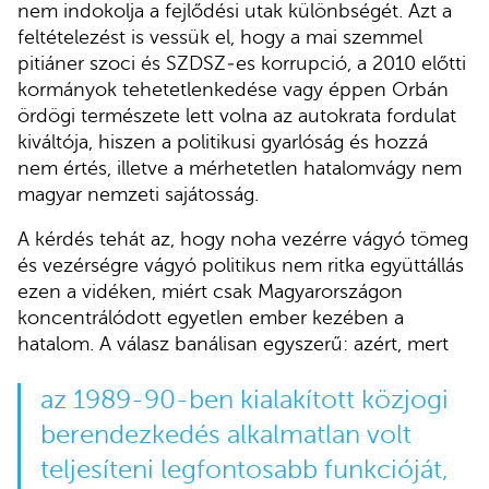
nem indokolja a fejlődési utak különbségét. Azt a
feltételezést is vessük el, hogy a mai szemmel
pitiáner szoci és SZDSZ‑es korrupció, a 2010 előtti
kormányok tehetetlenkedése vagy éppen Orbán
ördögi természete lett volna az autokrata fordulat
kiváltója, hiszen a politikusi gyarlóság és hozzá
nem értés, illetve a mérhetetlen hatalomvágy nem
magyar nemzeti sajátosság.
A kérdés tehát az, hogy noha vezérre vágyó tömeg
és vezérségre vágyó politikus nem ritka együttállás
ezen a vidéken, miért csak Magyarországon
koncentrálódott egyetlen ember kezében a
hatalom. A válasz banálisan egyszerű: azért, mert
az 1989-90-ben kialakított közjogi
berendezkedés alkalmatlan volt
teljesíteni legfontosabb funkcióját,