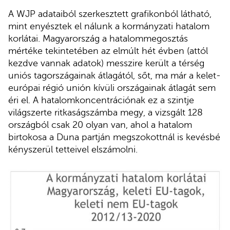
A WJP adataiból szerkesztett grafikonból látható,
mint enyésztek el nálunk a kormányzati hatalom
korlátai. Magyarország a hatalommegosztás
mértéke tekintetében az elmúlt hét évben (attól
kezdve vannak adatok) messzire került a térség
uniós tagországainak átlagától, sőt, ma már a kelet-
európai régió unión kívüli országainak átlagát sem
éri el. A hatalomkoncentrációnak ez a szintje
világszerte ritkaságszámba megy, a vizsgált 128
országból csak 20 olyan van, ahol a hatalom
birtokosa a Duna partján megszokottnál is kevésbé
kényszerül tetteivel elszámolni.