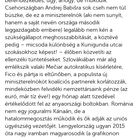
berendezkedés, úgy, ahogy, de működik.
Csehországban Andrej Babišra sok cseh nem túl
büszke, de ez a miniszterelnök (aki nem sunyít,
hanem a saját nevén országa második
leggazdagabb embere) legalább nem kéri a
szükségállapot meghosszabbítását, a köztévé
pedig – micsoda különbség a Kunigunda utcai
szokásokhoz képest! – élőben közvetíti az
ellenzéki tüntetéseket. Szlovákiában már alig
emlékszik valaki Mečiar autokratikus kísérletére,
Fico és pártja is eltűnőben, a populista új
miniszterelnököt koalíciós partnerek korlátozzák,
mindeközben felvidéki nemzettársaink pénze (az
euró, már tíz éve!) egy hónap alatt tizedével
értékelődött fel az anyaországi boltokban. Románia
nem egy joguralmi Kánaán, de a
hatalommegosztás működik és ők adják az uniós
ügyészség vezetőjét. Lengyelország ugyan 2015
óta nagy iramban magyarosodik (a grafikonon