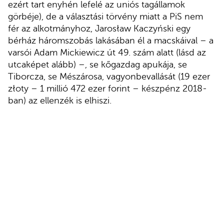
ezért tart enyhén lefelé az uniós tagállamok
görbéje), de a választási törvény miatt a PiS nem
fér az alkotmányhoz, Jarosław Kaczyński egy
bérház háromszobás lakásában él a macskáival – a
varsói Adam Mickiewicz út 49. szám alatt (lásd az
utcaképet alább) –, se kőgazdag apukája, se
Tiborcza, se Mészárosa, vagyonbevallását (19 ezer
złoty – 1 millió 472 ezer forint – készpénz 2018-
ban) az ellenzék is elhiszi.