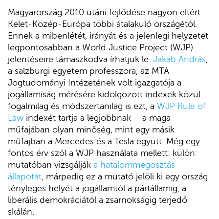
Magyarország 2010 utáni fejlődése nagyon eltért
Kelet-Közép-Európa többi átalakuló országétól.
Ennek a mibenlétét, irányát és a jelenlegi helyzetet
legpontosabban a World Justice Project (WJP)
jelentéseire támaszkodva írhatjuk le.
Jakab András
,
a salzburgi egyetem professzora, az MTA
Jogtudományi Intézetének volt igazgatója a
jogállamiság mérésére kidolgozott indexek közül
fogalmilag és módszertanilag is ezt, a
WJP Rule of
Law
indexét tartja a legjobbnak – a maga
műfajában olyan minőség, mint egy másik
műfajban a Mercedes és a Tesla együtt. Még egy
fontos érv szól a WJP használata mellett: külön
mutatóban vizsgálják
a hatalommegosztás
állapotát
, márpedig ez a mutató jelöli ki egy ország
tényleges helyét a jogállamtól a pártállamig, a
liberális demokráciától a zsarnokságig terjedő
skálán.