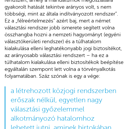
rendszert, amely a mandátumok megoszlására
gyakorolt hatását tekintve arányos volt, s nem
többségi, mint az általa indítványozott rendszer”.
Ez a „félreértelmezés” azért baj, mert a német
választási rendszer jobb ismerete segített volna
összhangba hozni a nemzeti hagyományt (egyéni
választókerületi rendszer) és a túlhatalom
kialakulása elleni leghatékonyabb jogi biztosítékot,
az arányosabb választási rendszert – ha ez a
túlhatalom kialakulása elleni biztosítékok beépítése
egyáltalán szempont lett volna a törvényalkotás
folyamatában. Száz szónak is egy a vége:
a létrehozott közjogi rendszerben
erőszak nélkül, egyetlen nagy
választási győzelemmel
alkotmányozó hatalomhoz
lehetett jutni, aminek birtokában