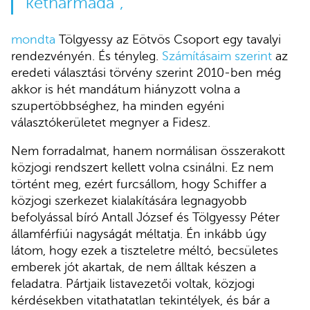
kétharmada”,
mondta
Tölgyessy az Eötvös Csoport egy tavalyi
rendezvényén. És tényleg.
Számításaim szerint
az
eredeti választási törvény szerint 2010-ben még
akkor is hét mandátum hiányzott volna a
szupertöbbséghez, ha minden egyéni
választókerületet megnyer a Fidesz.
Nem forradalmat, hanem normálisan összerakott
közjogi rendszert kellett volna csinálni. Ez nem
történt meg, ezért furcsállom, hogy Schiffer a
közjogi szerkezet kialakítására legnagyobb
befolyással bíró Antall József és Tölgyessy Péter
államférfiúi nagyságát méltatja. Én inkább úgy
látom, hogy ezek a tiszteletre méltó, becsületes
emberek jót akartak, de nem álltak készen a
feladatra. Pártjaik listavezetői voltak, közjogi
kérdésekben vitathatatlan tekintélyek, és bár a