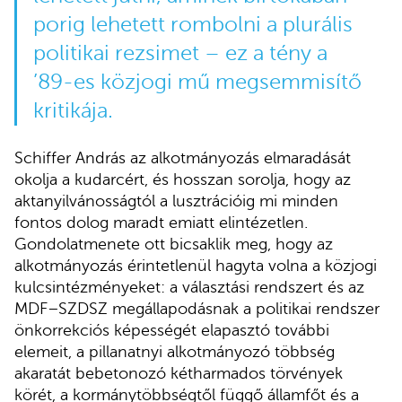
porig lehetett rombolni a plurális
politikai rezsimet – ez a tény a
’89-es közjogi mű megsemmisítő
kritikája.
Schiffer András az alkotmányozás elmaradását
okolja a kudarcért, és hosszan sorolja, hogy az
aktanyilvánosságtól a lusztrációig mi minden
fontos dolog maradt emiatt elintézetlen.
Gondolatmenete ott bicsaklik meg, hogy az
alkotmányozás érintetlenül hagyta volna a közjogi
kulcsintézményeket: a választási rendszert és az
MDF–SZDSZ megállapodásnak a politikai rendszer
önkorrekciós képességét elapasztó további
elemeit, a pillanatnyi alkotmányozó többség
akaratát bebetonozó kétharmados törvények
körét, a kormánytöbbségtől függő államfőt és a