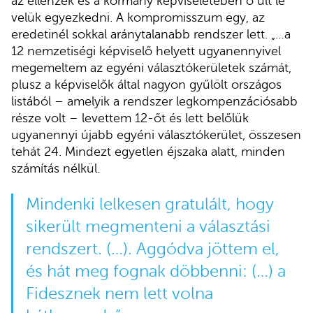
az ellenzék és a kormány képviseletében ő ült le
velük egyezkedni. A kompromisszum egy, az
eredetinél sokkal aránytalanabb rendszer lett. „…a
12 nemzetiségi képviselő helyett ugyanennyivel
megemeltem az egyéni választókerületek számát,
plusz a képviselők által nagyon gyűlölt országos
listából – amelyik a rendszer legkompenzációsabb
része volt – levettem 12-őt és lett belőlük
ugyanennyi újabb egyéni választókerület, összesen
tehát 24. Mindezt egyetlen éjszaka alatt, minden
számítás nélkül.
Mindenki lelkesen gratulált, hogy
sikerült megmenteni a választási
rendszert. (…). Aggódva jöttem el,
és hát meg fognak döbbenni: (…) a
Fidesznek nem lett volna