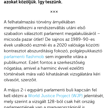
azokat közöljük. Így teszünk.
×××
A felhatalmazási törvény árnyékában
megemlékezni a rendszerváltás utáni első
szabadon választott parlament megalakulásáról –
micsoda pazar ötlet! De sajnos az 1989-90-es
évek uralkodó eszméi és a 2020 valósága közötti
kontrasztot abszurditásig fokozó, polgárpukkasztó
parlamenti flashmob
sem ingerelte vitára a
publikumot. Ezért fontos a szerkesztőség
nógatása, amivel a harminc évvel ezelőtti
történések mára való kihatásának vizsgálatára kéri
olvasóit, szerzőit.
A május 2-i egypárti parlamenti buli kapcsán fel
kell idézni a
World Justice Project (WJP)
jelentését,
mely szerint a vizsgált 128-ból csak hét ország
parlamentjének van a magyarországinál is