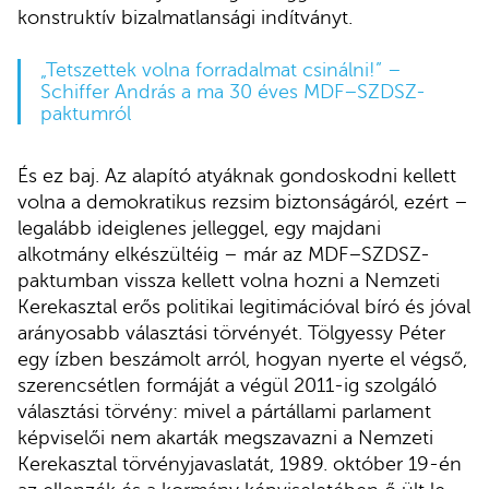
konstruktív bizalmatlansági indítványt.
„Tetszettek volna forradalmat csinálni!” –
Schiffer András a ma 30 éves MDF–SZDSZ-
paktumról
És ez baj. Az alapító atyáknak gondoskodni kellett
volna a demokratikus rezsim biztonságáról, ezért –
legalább ideiglenes jelleggel, egy majdani
alkotmány elkészültéig – már az MDF–SZDSZ-
paktumban vissza kellett volna hozni a Nemzeti
Kerekasztal erős politikai legitimációval bíró és jóval
arányosabb választási törvényét. Tölgyessy Péter
egy ízben beszámolt arról, hogyan nyerte el végső,
szerencsétlen formáját a végül 2011-ig szolgáló
választási törvény: mivel a pártállami parlament
képviselői nem akarták megszavazni a Nemzeti
Kerekasztal törvényjavaslatát, 1989. október 19-én