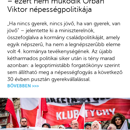
– ezért nem működik Orbán
Viktor népességpolitikája
„Ha nincs gyerek, nincs jövő, ha van gyerek, van
jövő” – jelentette ki a miniszterelnök,
összefoglalva a kormány családpolitikáját, amely
egyik népszerű, ha nem a legnépszerűbb eleme
volt 4. kormánya tevékenységének. Az újabb
kétharmados politikai siker után is tény marad
azonban: a legoptimistább forgatókönyv szerint
sem állítható meg a népességfogyás a következő
30 évben pusztán gyerekvállalással.
BŐVEBBEN >>>