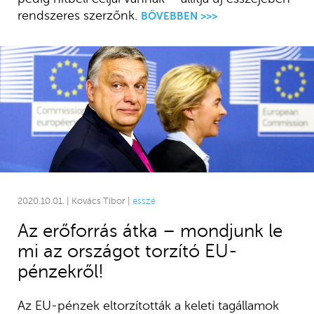
rendszeres szerzőnk.
BŐVEBBEN >>>
2020.10.01. | Kovács Tibor |
esszé
Az erőforrás átka – mondjunk le
mi az országot torzító EU-
pénzekről!
Az EU-pénzek eltorzították a keleti tagállamok