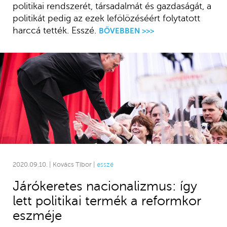
politikai rendszerét, társadalmát és gazdaságát, a
politikát pedig az ezek lefölözéséért folytatott
harccá tették. Esszé.
BŐVEBBEN >>>
2020.09.10. | Kovács Tibor |
esszé
Járókeretes nacionalizmus: így
lett politikai termék a reformkor
eszméje