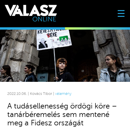
☰
2022.10.06. | Kovács Tibor |
vélemény
A tudásellenesség ördögi köre –
tanárbéremelés sem mentené
meg a Fidesz országát