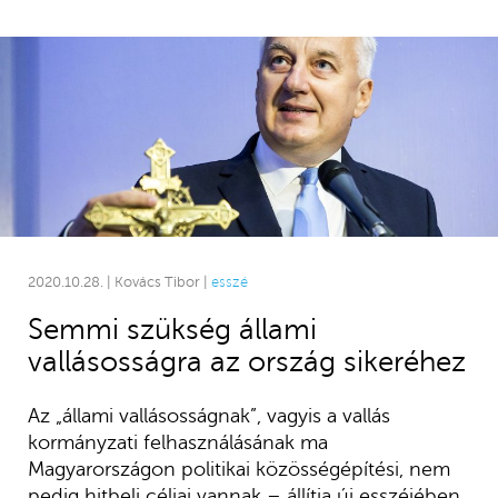
2020.10.28. | Kovács Tibor |
esszé
Semmi szükség állami
vallásosságra az ország sikeréhez
Az „állami vallásosságnak”, vagyis a vallás
kormányzati felhasználásának ma
Magyarországon politikai közösségépítési, nem
pedig hitbeli céljai vannak – állítja új esszéjében