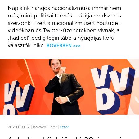
Napjaink hangos nacionalizmusa immár nem
más, mint politikai termék – állítja rendszeres
szerzőnk. Ezért a nacionalizmusért Youtube-
videókban és Twitter-üzenetekben vívnak, a
„hadicél” pedig leginkább a nyugdíjas korú
választók lelke.
BŐVEBBEN >>>
2020.08.06. | Kovács Tibor |
sztori