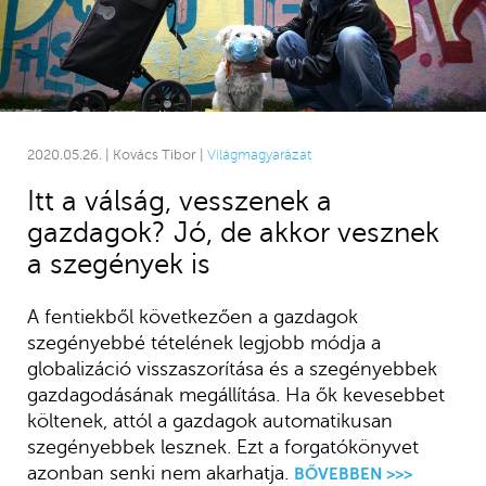
2020.05.26. | Kovács Tibor |
Világmagyarázat
Itt a válság, vesszenek a
gazdagok? Jó, de akkor vesznek
a szegények is
A fentiekből következően a gazdagok
szegényebbé tételének legjobb módja a
globalizáció visszaszorítása és a szegényebbek
gazdagodásának megállítása. Ha ők kevesebbet
költenek, attól a gazdagok automatikusan
szegényebbek lesznek. Ezt a forgatókönyvet
azonban senki nem akarhatja.
BŐVEBBEN >>>