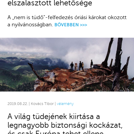
elszalasztott lehetősége
A „nem is tüdő”-felfedezés óriási károkat okozott
a nyilvánosságban.
BŐVEBBEN >>>
2019.08.22. | Kovács Tibor |
vélemény
A világ tüdejének kiirtása a
legnagyobb biztonsági kockázat,
és csak Európa tehet ellene