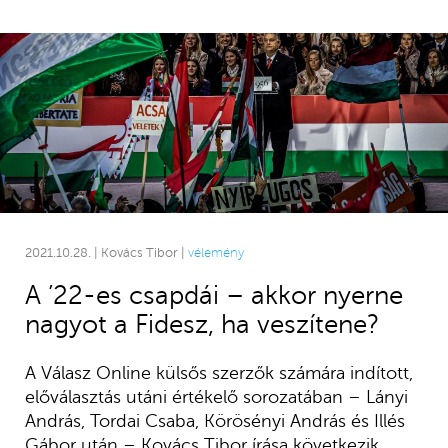
2021.10.28. | Kovács Tibor |
vélemény
A ’22-es csapdái – akkor nyerne
nagyot a Fidesz, ha veszítene?
A Válasz Online külsős szerzők számára indított,
előválasztás utáni értékelő sorozatában – Lányi
András, Tordai Csaba, Körösényi András és Illés
Gábor után – Kovács Tibor írása következik.