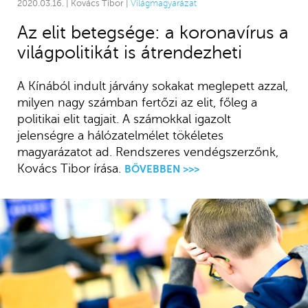
2020.03.16. | Kovács Tibor |
Világmagyarázat
Az elit betegsége: a koronavírus a
világpolitikát is átrendezheti
A Kínából indult járvány sokakat meglepett azzal,
milyen nagy számban fertőzi az elit, főleg a
politikai elit tagjait. A számokkal igazolt
jelenségre a hálózatelmélet tökéletes
magyarázatot ad. Rendszeres vendégszerzőnk,
Kovács Tibor írása.
BŐVEBBEN >>>