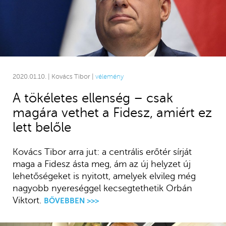
2020.01.10. | Kovács Tibor |
vélemény
A tökéletes ellenség – csak
magára vethet a Fidesz, amiért ez
lett belőle
Kovács Tibor arra jut: a centrális erőtér sírját
maga a Fidesz ásta meg, ám az új helyzet új
lehetőségeket is nyitott, amelyek elvileg még
nagyobb nyereséggel kecsegtethetik Orbán
Viktort.
BŐVEBBEN >>>