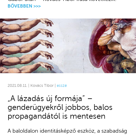
BŐVEBBEN >>>
2021.08.11. | Kovács Tibor |
esszé
„A lázadás új formája” –
genderügyekről jobbos, balos
propagandától is mentesen
A baloldalon identitásképző eszköz, a szabadság