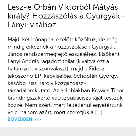
Lesz-e Orbán Viktorból Mátyás
király? Hozzászólás a Gyurgyák–
Lányi-vitához
Majd’ két hónappal ezelőtt közöltük, de még
mindig érkeznek a hozzászólások Gyurgyák
János rendszermegfejtő esszéjéhez. Elsőként
Lányi András ragadott tollat (kiváltva ezt a
határozott viszonválaszt), majd a Fidesz
leköszönő EP-képviselője, Schöpflin György,
később Kiss Károly közgazdász-
társadalomkutató. Az alábbiakban Kovács Tibor
brandingszakértő válaszpublicisztikáját tesszük
közzé. Nem azért, mert feltétlenül egyetértünk
vele, hanem azért, mert szeretjük a […]
BŐVEBBEN >>>