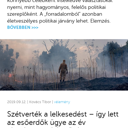
könnyebb celebként viselkedve választásokat
nyerni, mint hagyományos, felelős politikai
szereplőként. A „forradalomból” azonban
életveszélyes politikai járvány lehet. Elemzés.
BŐVEBBEN >>>
2019.09.12. | Kovács Tibor |
vélemény
Szétverték a lelkesedést – így lett
az esőerdők ügye az év