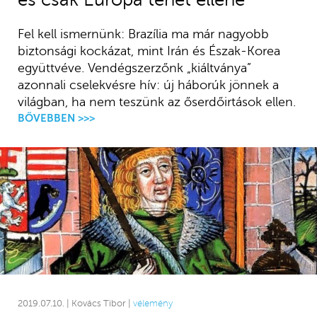
Fel kell ismernünk: Brazília ma már nagyobb
biztonsági kockázat, mint Irán és Észak-Korea
együttvéve. Vendégszerzőnk „kiáltványa”
azonnali cselekvésre hív: új háborúk jönnek a
világban, ha nem teszünk az őserdőirtások ellen.
BŐVEBBEN >>>
2019.07.10. | Kovács Tibor |
vélemény