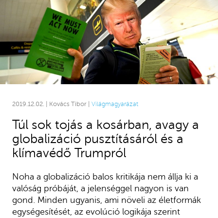
2019.12.02. | Kovács Tibor |
Világmagyarázat
Túl sok tojás a kosárban, avagy a
globalizáció pusztításáról és a
klímavédő Trumpról
Noha a globalizáció balos kritikája nem állja ki a
valóság próbáját, a jelenséggel nagyon is van
gond. Minden ugyanis, ami növeli az életformák
egységesítését, az evolúció logikája szerint