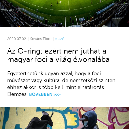
2020.07.02. | Kovács Tibor |
esszé
Az O-ring: ezért nem juthat a
magyar foci a világ élvonalába
Egyetérthetünk ugyan azzal, hogy a foci
művészet vagy kultúra, de nemzetközi szinten
ehhez akkor is több kell, mint elhatározás.
Elemzés.
BŐVEBBEN >>>