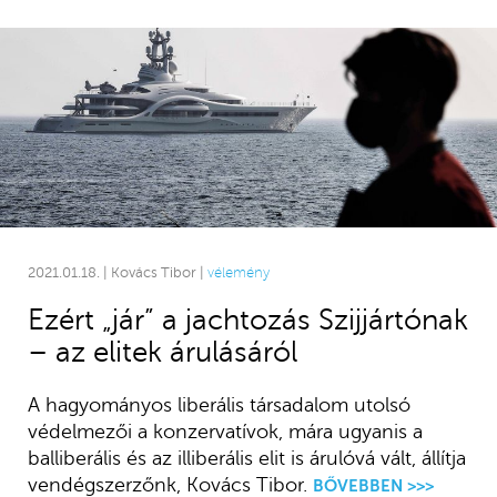
2021.01.18. | Kovács Tibor |
vélemény
Ezért „jár” a jachtozás Szijjártónak
– az elitek árulásáról
A hagyományos liberális társadalom utolsó
védelmezői a konzervatívok, mára ugyanis a
balliberális és az illiberális elit is árulóvá vált, állítja
vendégszerzőnk, Kovács Tibor.
BŐVEBBEN >>>