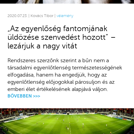
2020.07.23. | Kovács Tibor |
vélemény
„Az egyenlőség fantomjának
üldözése szenvedést hozott” –
lezárjuk a nagy vitát
Rendszeres szerzőnk szerint a bűn nem a
társadalmi egyenlőtlenség természetességének
elfogadása, hanem ha engedjük, hogy az
egyenlőtlenség előjogokkal párosuljon és az
emberi élet értékelésének alapjává váljon.
BŐVEBBEN >>>