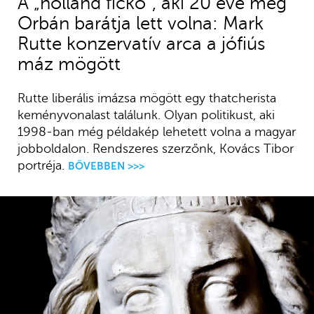
A „holland fickó”, aki 20 éve még
Orbán barátja lett volna: Mark
Rutte konzervatív arca a jófiús
máz mögött
Rutte liberális imázsa mögött egy thatcherista
keményvonalast találunk. Olyan politikust, aki
1998-ban még példakép lehetett volna a magyar
jobboldalon. Rendszeres szerzőnk, Kovács Tibor
portréja.
BŐVEBBEN >>>