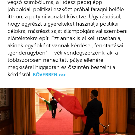
végső szimbóluma, a Fidesz pedig épp
jobboldali politikai eszközt próbál faragni belőle
itthon, a putyini vonalat követve. Úgy ráadásul,
hogy egyrészt a gyerekeket használja politikai
célokra, másrészt saját állampolgáraival szembeni
előítéletekre épít. Ezt annak is el kell utasítania,
akinek egyébként vannak kérdései, fenntartásai
„genderügyben” – véli vendégszerzőnk, aki a
többszörösen nehezített pálya ellenére
megkísérel higgadtan és őszintén beszélni a
kérdésről.
BŐVEBBEN >>>