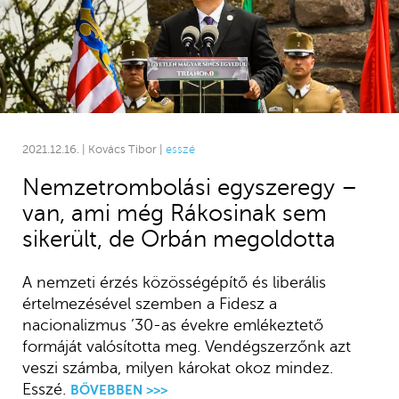
2021.12.16. | Kovács Tibor |
esszé
Nemzetrombolási egyszeregy –
van, ami még Rákosinak sem
sikerült, de Orbán megoldotta
A nemzeti érzés közösségépítő és liberális
értelmezésével szemben a Fidesz a
nacionalizmus ’30-as évekre emlékeztető
formáját valósította meg. Vendégszerzőnk azt
veszi számba, milyen károkat okoz mindez.
Esszé.
BŐVEBBEN >>>