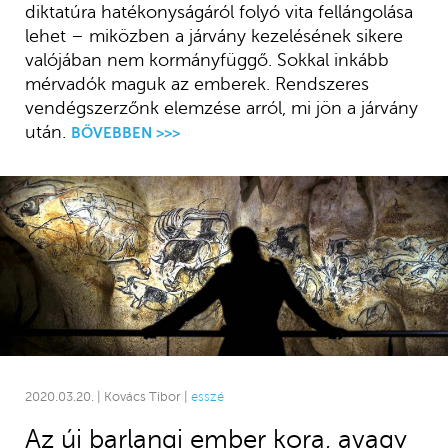
diktatúra hatékonyságáról folyó vita fellángolása
lehet – miközben a járvány kezelésének sikere
valójában nem kormányfüggő. Sokkal inkább
mérvadók maguk az emberek. Rendszeres
vendégszerzőnk elemzése arról, mi jön a járvány
után.
BŐVEBBEN >>>
2020.03.20. | Kovács Tibor |
esszé
Az új barlangi ember kora, avagy