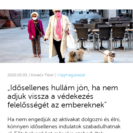
2020.05.05. | Kovács Tibor |
Világmagyarázat
„Idősellenes hullám jön, ha nem
adjuk vissza a védekezés
felelősségét az embereknek”
Ha nem engedjük az aktívakat dolgozni és élni,
könnyen idősellenes indulatok szabadulhatnak