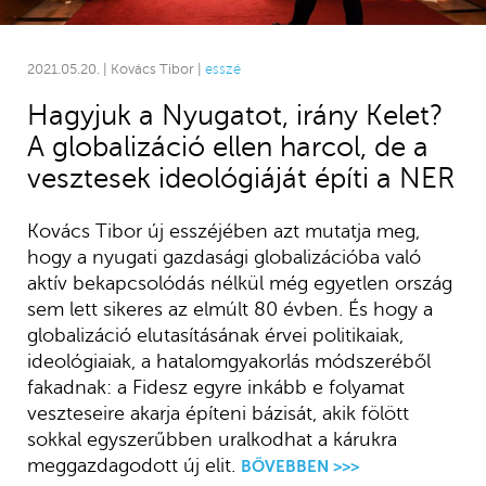
2021.05.20. | Kovács Tibor |
esszé
Hagyjuk a Nyugatot, irány Kelet?
A globalizáció ellen harcol, de a
vesztesek ideológiáját építi a NER
Kovács Tibor új esszéjében azt mutatja meg,
hogy a nyugati gazdasági globalizációba való
aktív bekapcsolódás nélkül még egyetlen ország
sem lett sikeres az elmúlt 80 évben. És hogy a
globalizáció elutasításának érvei politikaiak,
ideológiaiak, a hatalomgyakorlás módszeréből
fakadnak: a Fidesz egyre inkább e folyamat
veszteseire akarja építeni bázisát, akik fölött
sokkal egyszerűbben uralkodhat a kárukra
meggazdagodott új elit.
BŐVEBBEN >>>