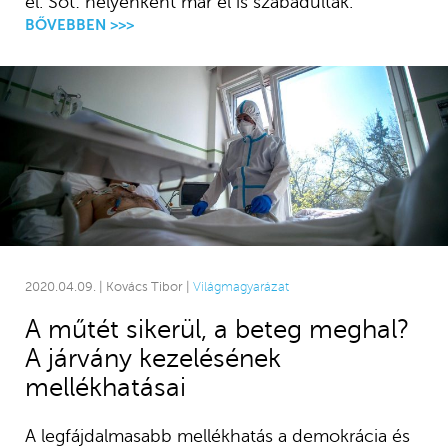
el. Sőt: helyenként már el is szabadultak.
BŐVEBBEN >>>
2020.04.09. | Kovács Tibor |
Világmagyarázat
A műtét sikerül, a beteg meghal?
A járvány kezelésének
mellékhatásai
A legfájdalmasabb mellékhatás a demokrácia és