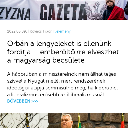
2022.03.09. | Kovács Tibor |
vélemény
Orbán a lengyeleket is ellenünk
fordítja – emberöltőkre elveszhet
a magyarság becsülete
A háborúban a miniszterelnök nem állhat teljes
szívvel a Nyugat mellé, mert rendszerének
ideológiai alapja semmisülne meg, ha kiderülne:
a liberalizmus erősebb az illiberalizmusnál.
BŐVEBBEN >>>