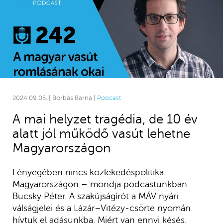
2024.09.05. | Borbás Barna |
Podcast
A mai helyzet tragédia, de 10 év
alatt jól működő vasút lehetne
Magyarországon
Lényegében nincs közlekedéspolitika
Magyarországon – mondja podcastunkban
Bucsky Péter. A szakújságírót a MÁV nyári
válságjelei és a Lázár–Vitézy-csörte nyomán
hívtuk el adásunkba. Miért van ennyi késés,