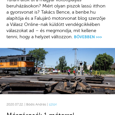
beruházásokon? Miért olyan piszok lassú itthon
a gyorsvonat is? Takács Bence, a benbe.hu
alapítója és a Falujáró motorvonat blog szerzője
a Válasz Online-nak küldött vendégcikkében
válaszokat ad – és megmondja, mit kellene
tenni, hogy a helyzet változzon.
BŐVEBBEN >>>
2020.07.22. | Bódis András |
sztori