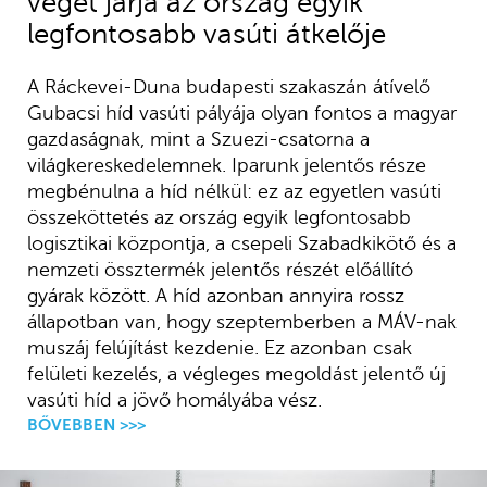
végét járja az ország egyik
legfontosabb vasúti átkelője
A Ráckevei-Duna budapesti szakaszán átívelő
Gubacsi híd vasúti pályája olyan fontos a magyar
gazdaságnak, mint a Szuezi-csatorna a
világkereskedelemnek. Iparunk jelentős része
megbénulna a híd nélkül: ez az egyetlen vasúti
összeköttetés az ország egyik legfontosabb
logisztikai központja, a csepeli Szabadkikötő és a
nemzeti össztermék jelentős részét előállító
gyárak között. A híd azonban annyira rossz
állapotban van, hogy szeptemberben a MÁV-nak
muszáj felújítást kezdenie. Ez azonban csak
felületi kezelés, a végleges megoldást jelentő új
vasúti híd a jövő homályába vész.
BŐVEBBEN >>>