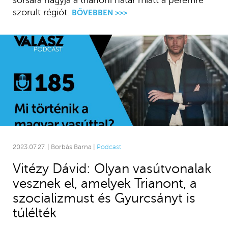
sorsára hagyja a trianoni határ miatt a peremre
szorult régiót.
BŐVEBBEN >>>
2023.07.27. | Borbás Barna |
Podcast
Vitézy Dávid: Olyan vasútvonalak
vesznek el, amelyek Trianont, a
szocializmust és Gyurcsányt is
túlélték