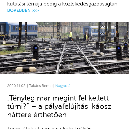
kutatási témája pedig a közlekedésgazdaságtan.
BŐVEBBEN >>>
2020.11.02. | Takács Bence |
Nagytotál
„Tényleg már megint fel kellett
túrni?” – a pályafelújítási káosz
háttere érthetően
Turáni átok ül a magyar kötöttpályás