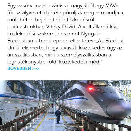
Egy vasútvonal-bezárással nagyjából egy MÁV-
főosztályvezető bérét spóroljuk meg – mondja a
múlt héten bejelentett intézkedésről
podcastunkban Vitézy Dávid. A volt államtitkár,
közlekedési szakember szerint Nyugat-
Európában a trend éppen ellentétes: „Az Európai
Unió felismerte, hogy a vasúti közlekedés úgy az
áruszállításban, mint a személyszállításban a
leghatékonyabb földi közlekedési mód.”
BŐVEBBEN >>>