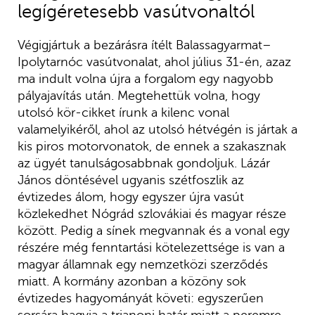
legígéretesebb vasútvonaltól
Végigjártuk a bezárásra ítélt Balassagyarmat–
Ipolytarnóc vasútvonalat, ahol július 31-én, azaz
ma indult volna újra a forgalom egy nagyobb
pályajavítás után. Megtehettük volna, hogy
utolsó kör-cikket írunk a kilenc vonal
valamelyikéről, ahol az utolsó hétvégén is jártak a
kis piros motorvonatok, de ennek a szakasznak
az ügyét tanulságosabbnak gondoljuk. Lázár
János döntésével ugyanis szétfoszlik az
évtizedes álom, hogy egyszer újra vasút
közlekedhet Nógrád szlovákiai és magyar része
között. Pedig a sínek megvannak és a vonal egy
részére még fenntartási kötelezettsége is van a
magyar államnak egy nemzetközi szerződés
miatt. A kormány azonban a közöny sok
évtizedes hagyományát követi: egyszerűen