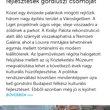
fejlesztések gordiuszi csomóját
Közel egy évtizede palánkok mögött rejtőzik
három nagy építési terület a Városligetben. A
Liget projektnek úgyis vége, ideje visszaadni a
zöldnek a parkot. A Királyi Palota rekonstrukció
alatt álló szárnyát visszakaphatná a Nemzeti
Galéria, ahol a Louvre mintájára lehetnének
egymás mellett történelmi és modern
kiállítóterek. Az Iparművészeti régóta halogatott
felújítása mellett az új Közlekedési Múzeum
megvalósítása lehet a következő évek nagy
kulturális húzófejlesztése. A politikai
rendszerváltást követően mindenképpen újra
kell gondolni Budapest félkész kulturális
fejlesztéseit. Ebből azonban még jó is kijöhet.
BŐVEBBEN >>>