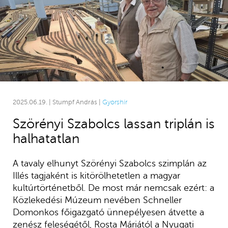
2025.06.19. | Stumpf András |
Gyorshír
Szörényi Szabolcs lassan triplán is
halhatatlan
A tavaly elhunyt Szörényi Szabolcs szimplán az
Illés tagjaként is kitörölhetetlen a magyar
kultúrtörténetből. De most már nemcsak ezért: a
Közlekedési Múzeum nevében Schneller
Domonkos főigazgató ünnepélyesen átvette a
zenész feleségétől, Rosta Máriától a Nyugati