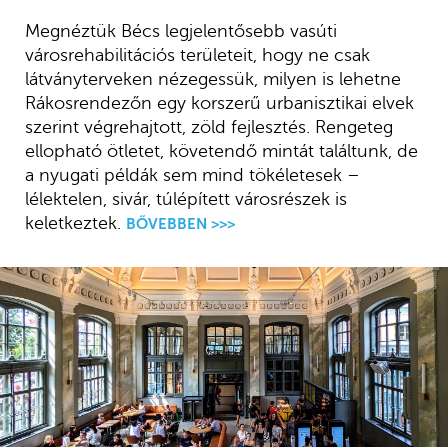
Megnéztük Bécs legjelentősebb vasúti
városrehabilitációs területeit, hogy ne csak
látványterveken nézegessük, milyen is lehetne
Rákosrendezőn egy korszerű urbanisztikai elvek
szerint végrehajtott, zöld fejlesztés. Rengeteg
ellopható ötletet, követendő mintát találtunk, de
a nyugati példák sem mind tökéletesek –
lélektelen, sivár, túlépített városrészek is
keletkeztek.
BŐVEBBEN >>>