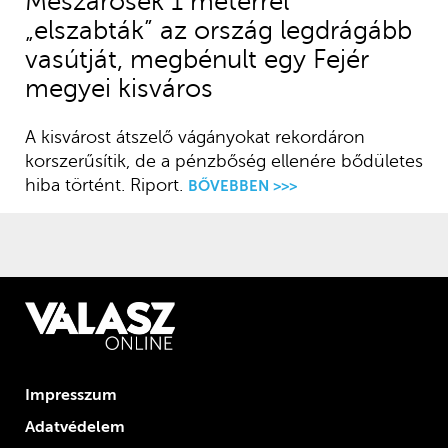
Mészárosék 1 méterrel
„elszabták” az ország legdrágább
vasútját, megbénult egy Fejér
megyei kisváros
A kisvárost átszelő vágányokat rekordáron
korszerűsítik, de a pénzbőség ellenére bődületes
hiba történt. Riport.
BŐVEBBEN >>>
Impresszum
Adatvédelem