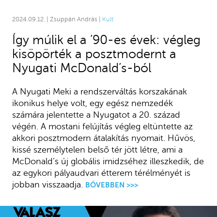
2024.09.12. | Zsuppán András |
Kult
Így múlik el a ’90-es évek: végleg
kisöpörték a posztmodernt a
Nyugati McDonald’s-ból
A Nyugati Meki a rendszerváltás korszakának
ikonikus helye volt, egy egész nemzedék
számára jelentette a Nyugatot a 20. század
végén. A mostani felújítás végleg eltüntette az
akkori posztmodern átalakítás nyomait. Hűvös,
kissé személytelen belső tér jött létre, ami a
McDonald’s új globális imidzséhez illeszkedik, de
az egykori pályaudvari étterem térélményét is
jobban visszaadja.
BŐVEBBEN >>>