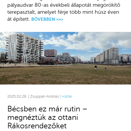
pályaudvar 80-as évekbeli állapotát megörökítő
terepasztalt, amelyet férje több mint húsz éven
át épített.
BŐVEBBEN >>>
2025.02.28. | Zsuppán András |
Háttér
Bécsben ez már rutin –
megnéztük az ottani
Rákosrendezőket