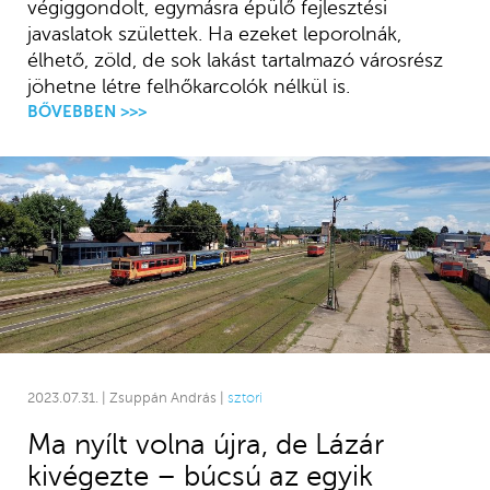
végiggondolt, egymásra épülő fejlesztési
javaslatok születtek. Ha ezeket leporolnák,
élhető, zöld, de sok lakást tartalmazó városrész
jöhetne létre felhőkarcolók nélkül is.
BŐVEBBEN >>>
2023.07.31. | Zsuppán András |
sztori
Ma nyílt volna újra, de Lázár
kivégezte – búcsú az egyik