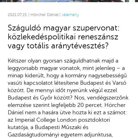
2021.07.15. | Hörcher Dániel |
vélemény
Száguldó magyar szupervonat:
közlekedéspolitikai reneszánsz
vagy totális aránytévesztés?
Kétszer olyan gyorsan száguldhatnak majd a
leggyorsabb magyar vonatok, mint jelenleg – a
minap kiderült, hogy a kormány nagysebességű
vasúti kapcsolatot létesítene Budapest és Varsó
között. De mennyi időt nyerünk végül ezzel
Budapest és Győr között? Nos, vendégszerzőnk
elemzése szerint legfeljebb 20 percet. Hörcher
Dániel nem a hasára ütve hozta ki ezt a számot:
az Imperial College London posztdoktori
kutatója, a Budapesti Műszaki és
Gazdaságtudományi egyetem adjunktusa,