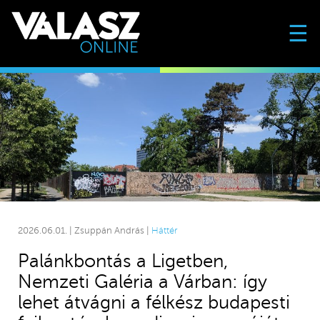
☰
2026.06.01. | Zsuppán András |
Háttér
Palánkbontás a Ligetben,
Nemzeti Galéria a Várban: így
lehet átvágni a félkész budapesti