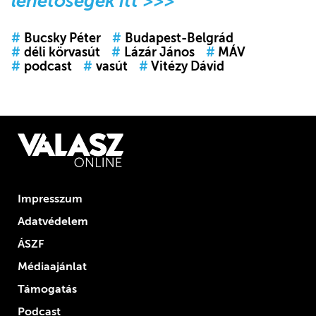
lehetőségek itt >>>
#
Bucsky Péter
#
Budapest-Belgrád
#
déli körvasút
#
Lázár János
#
MÁV
#
podcast
#
vasút
#
Vitézy Dávid
Impresszum
Adatvédelem
ÁSZF
Médiaajánlat
Támogatás
Podcast