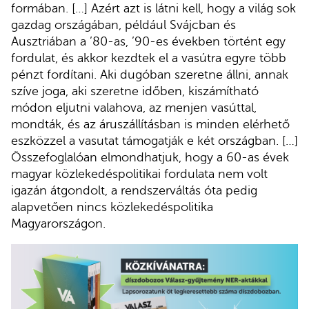
formában. […] Azért azt is látni kell, hogy a világ sok
gazdag országában, például Svájcban és
Ausztriában a ’80-as, ’90-es években történt egy
fordulat, és akkor kezdtek el a vasútra egyre több
pénzt fordítani. Aki dugóban szeretne állni, annak
szíve joga, aki szeretne időben, kiszámítható
módon eljutni valahova, az menjen vasúttal,
mondták, és az áruszállításban is minden elérhető
eszközzel a vasutat támogatják e két országban. […]
Összefoglalóan elmondhatjuk, hogy a 60-as évek
magyar közlekedéspolitikai fordulata nem volt
igazán átgondolt, a rendszerváltás óta pedig
alapvetően nincs közlekedéspolitika
Magyarországon.