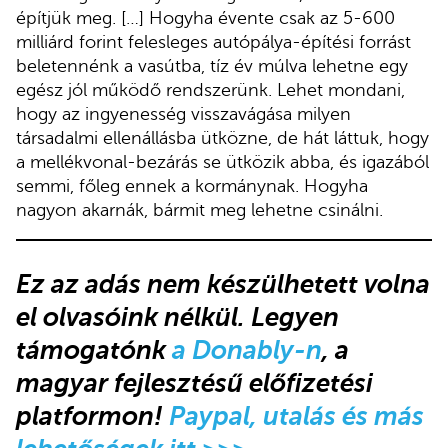
építjük meg. […] Hogyha évente csak az 5-600
milliárd forint felesleges autópálya-építési forrást
beletennénk a vasútba, tíz év múlva lehetne egy
egész jól működő rendszerünk. Lehet mondani,
hogy az ingyenesség visszavágása milyen
társadalmi ellenállásba ütközne, de hát láttuk, hogy
a mellékvonal-bezárás se ütközik abba, és igazából
semmi, főleg ennek a kormánynak. Hogyha
nagyon akarnák, bármit meg lehetne csinálni.
Ez az adás
nem készülhetett volna
el olvasóink nélkül.
Legyen
támogatónk
a Donably-n
, a
magyar fejlesztésű előfizetési
platformon!
Paypal, utalás és más