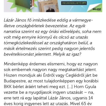
Lázár János fő intézkedése eddig a vármegye-
illetve országbérletek bevezetése. Az egyik
narratíva szerint ez egy óriási előrelépés, soha nem
volt még ennyire könnyű és olcsó az utazás
tömegközlekedéssel az országhatáron belül, a
másik értelmezés szerint pedig nagyon jelentős
bevételkivonást jelentett. Melyik az igaz?
Mindenképp érdemes elismerni, hogy ez nagyon
sok embernek nagyon nagy megtakarítást jelent.
Hiszen mondjuk aki Érdről vagy Ceglédről járt be
Budapestre, az most tulajdonképpen egy korábbi
BKK bérlet áráért teheti meg ezt. […] Horn Gyula
vezette be a nyugdíjasok ingyen utazását – na,
erre tett rá egy lapáttal Lázár János, ugyanis 14
éves korig ingyenes lett az utazás. Mivel 65 év