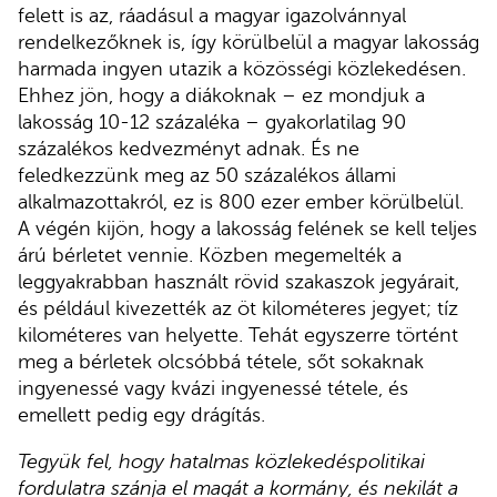
felett is az, ráadásul a magyar igazolvánnyal
rendelkezőknek is, így körülbelül a magyar lakosság
harmada ingyen utazik a közösségi közlekedésen.
Ehhez jön, hogy a diákoknak – ez mondjuk a
lakosság 10-12 százaléka – gyakorlatilag 90
százalékos kedvezményt adnak. És ne
feledkezzünk meg az 50 százalékos állami
alkalmazottakról, ez is 800 ezer ember körülbelül.
A végén kijön, hogy a lakosság felének se kell teljes
árú bérletet vennie. Közben megemelték a
leggyakrabban használt rövid szakaszok jegyárait,
és például kivezették az öt kilométeres jegyet; tíz
kilométeres van helyette. Tehát egyszerre történt
meg a bérletek olcsóbbá tétele, sőt sokaknak
ingyenessé vagy kvázi ingyenessé tétele, és
emellett pedig egy drágítás.
Tegyük fel, hogy hatalmas közlekedéspolitikai
fordulatra szánja el magát a kormány, és nekilát a