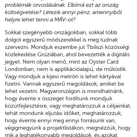
problémák orvoslásának. Elbírná ezt az ország
költségvetése? Létezik annyi pénz, amennyiből
helyre lehet tenni a MÁV-ot?
Sokkal szegényebb országokban, sokkal több
dolgot egyszerű módszerekkel is meg tudnak
szervezni. Mondjuk eszembe jut Tbiliszi közösségi
közlekedése Grúziában, ahol bevezették a digitális
jegyet. Nem olyan menő, mint az Oyster Card
Londonban, nem is applikációalapú, de működik.
Vagy mondjuk a kijevi metrón is lehet kártyával
fizetni. Vannak egyszerű megoldások, amiket be
lehet vezetni. Magyarországon is mondhatnánk,
hogy évente x összeget fordítunk mondjuk
közútfejlesztésre, vagy meghatározzuk a céljainkat,
tehát mondunk eljutási időket, meghatározzuk,
hogy évente ennyi meg ennyi forrásunk van,
végigmegyünk a projektlistákon, megnézzük, hogy
mik a leghatékonyabb megoldások, és azokat