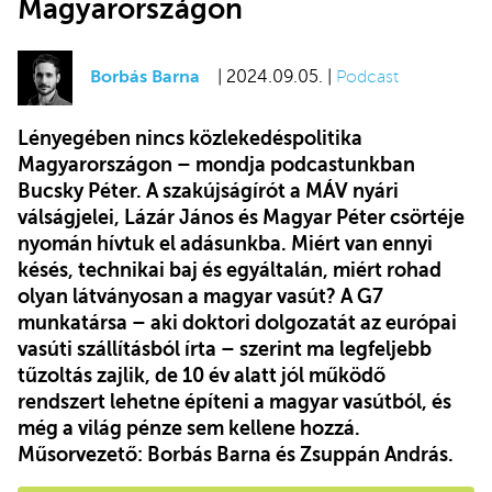
Magyarországon
Borbás Barna
| 2024.09.05. |
Podcast
Lényegében nincs közlekedéspolitika
Magyarországon – mondja podcastunkban
Bucsky Péter. A szakújságírót a MÁV nyári
válságjelei, Lázár János és Magyar Péter csörtéje
nyomán hívtuk el adásunkba. Miért van ennyi
késés, technikai baj és egyáltalán, miért rohad
olyan látványosan a magyar vasút? A G7
munkatársa – aki doktori dolgozatát az európai
vasúti szállításból írta – szerint ma legfeljebb
tűzoltás zajlik, de 10 év alatt jól működő
rendszert lehetne építeni a magyar vasútból, és
még a világ pénze sem kellene hozzá.
Műsorvezető: Borbás Barna és Zsuppán András.