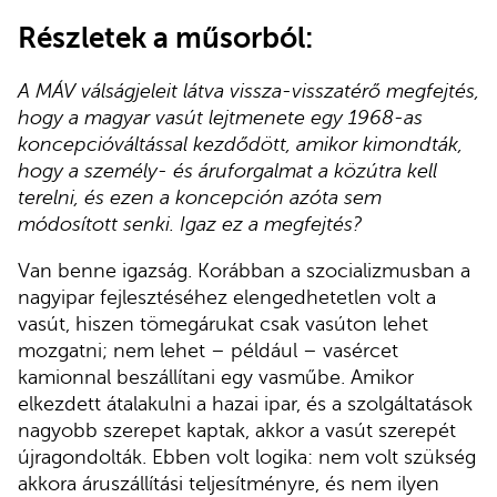
Részletek a műsorból:
A MÁV válságjeleit látva vissza-visszatérő megfejtés,
hogy a magyar vasút lejtmenete egy 1968-as
koncepcióváltással kezdődött, amikor kimondták,
hogy a személy- és áruforgalmat a közútra kell
terelni, és ezen a koncepción azóta sem
módosított senki. Igaz ez a megfejtés?
Van benne igazság. Korábban a szocializmusban a
nagyipar fejlesztéséhez elengedhetetlen volt a
vasút, hiszen tömegárukat csak vasúton lehet
mozgatni; nem lehet – például – vasércet
kamionnal beszállítani egy vasműbe. Amikor
elkezdett átalakulni a hazai ipar, és a szolgáltatások
nagyobb szerepet kaptak, akkor a vasút szerepét
újragondolták. Ebben volt logika: nem volt szükség
akkora áruszállítási teljesítményre, és nem ilyen