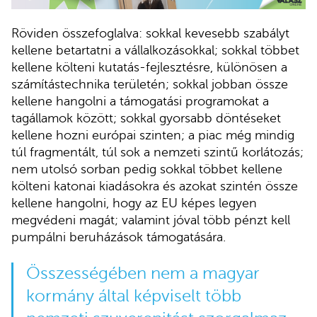
Röviden összefoglalva: sokkal kevesebb szabályt
kellene betartatni a vállalkozásokkal; sokkal többet
kellene költeni kutatás-fejlesztésre, különösen a
számítástechnika területén; sokkal jobban össze
kellene hangolni a támogatási programokat a
tagállamok között; sokkal gyorsabb döntéseket
kellene hozni európai szinten; a piac még mindig
túl fragmentált, túl sok a nemzeti szintű korlátozás;
nem utolsó sorban pedig sokkal többet kellene
költeni katonai kiadásokra és azokat szintén össze
kellene hangolni, hogy az EU képes legyen
megvédeni magát; valamint jóval több pénzt kell
pumpálni beruházások támogatására.
Összességében nem a magyar
kormány által képviselt több