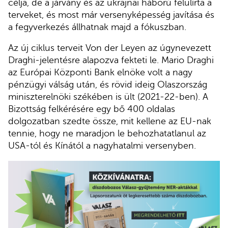
célja, de a járvány és az ukrajnai háború felülírta a
terveket, és most már versenyképesség javítása és
a fegyverkezés állhatnak majd a fókuszban.
Az új ciklus terveit Von der Leyen az úgynevezett
Draghi-jelentésre alapozva fekteti le. Mario Draghi
az Európai Központi Bank elnöke volt a nagy
pénzügyi válság után, és rövid ideig Olaszország
miniszterelnöki székében is ült (2021-22-ben). A
Bizottság felkérésére egy bő 400 oldalas
dolgozatban szedte össze, mit kellene az EU-nak
tennie, hogy ne maradjon le behozhatatlanul az
USA-tól és Kínától a nagyhatalmi versenyben.