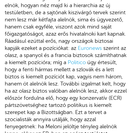
elnök, hogyan néz majd ki a hierarchia az új
testületben, de a sajtónak kiszivárgó tervek szerint
nem lesz már kétfajta alelnök, sima és ügyvezető,
hanem csak egyféle, viszont azok mind saját
főigazgatóságot, azaz erős hivatalnoki kart kapnak.
Ráadásul ezúttal erős, nagy országok biztosai
kapják ezeket a pozíciókat: az
Euronews
szerint az
olasz, a spanyol és a francia biztosok számíthatnak
a kiemelt pozícióra; míg a
Politico
úgy értesült,
hogy a fenti hármas mellett a szlovák és a lett
biztos is kiemelt pozíciót kap, vagyis nem három,
hanem öt alelnök lesz. További izgalmat kelt, hogy
ha az olasz biztos valóban alelnök lesz, akkor ezzel
először fordulna elő, hogy egy konzervatív (ECR)
pártszövetséghez tartozó politikus is kiemelt
szerepet kap a Bizottságban. Ezt a tervet a
szocialisták annyira utálják, hogy azzal
fenyegetnek: ha Meloni jelöltje tényleg alelnök