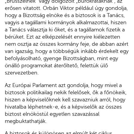
„Brüsszelnek” vagy dolgozóit „bürokratáknak”, az
erősen vitatott. Orbán Viktor például úgy gondolja,
hogy a Bizottság elnöke és a biztosok is a Tanács,
vagyis a tagállami kormányok alkalmazottai, hiszen
a Tanács választja ki őket, és a tagállamok fizetik a
bérüket. Ezt az elképzelését ennyire kiélezetten
nem osztja az összes kormány feje, de abban azért
van igazság, hogy a többségük inkább érdekelt egy
befolyásolható, gyenge Bizottságban, mint egy
önálló programokat áterőltető, felettük ülő
szervezetben.
Az Európai Parlament azt gondolja, hogy mivel a
biztosok politikailag nekik felelősek, ők a főnökeik,
hiszen a képviselőknek kell szavazniuk arról, hogy
hivatalba léphetnek-e, és a képviselők az összes
biztost elnököstül egyetlen szavazással
megbuktathatják.
A biztosok és különösen az elmúlt két ciklus