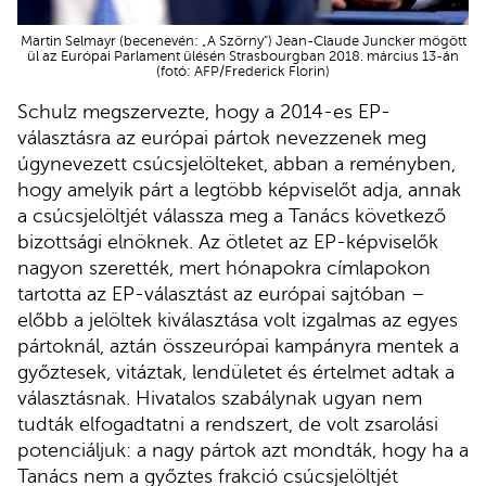
Martin Selmayr (becenevén: „A Szörny”) Jean-Claude Juncker mögött
ül az Európai Parlament ülésén Strasbourgban 2018. március 13-án
(fotó: AFP/Frederick Florin)
Schulz megszervezte, hogy a 2014-es EP-
választásra az európai pártok nevezzenek meg
úgynevezett csúcsjelölteket, abban a reményben,
hogy amelyik párt a legtöbb képviselőt adja, annak
a csúcsjelöltjét válassza meg a Tanács következő
bizottsági elnöknek. Az ötletet az EP-képviselők
nagyon szerették, mert hónapokra címlapokon
tartotta az EP-választást az európai sajtóban –
előbb a jelöltek kiválasztása volt izgalmas az egyes
pártoknál, aztán összeurópai kampányra mentek a
győztesek, vitáztak, lendületet és értelmet adtak a
választásnak. Hivatalos szabálynak ugyan nem
tudták elfogadtatni a rendszert, de volt zsarolási
potenciáljuk: a nagy pártok azt mondták, hogy ha a
Tanács nem a győztes frakció csúcsjelöltjét