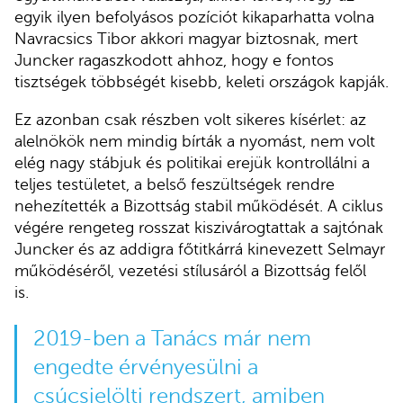
egyik ilyen befolyásos pozíciót kikaparhatta volna
Navracsics Tibor akkori magyar biztosnak, mert
Juncker ragaszkodott ahhoz, hogy e fontos
tisztségek többségét kisebb, keleti országok kapják.
Ez azonban csak részben volt sikeres kísérlet: az
alelnökök nem mindig bírták a nyomást, nem volt
elég nagy stábjuk és politikai erejük kontrollálni a
teljes testületet, a belső feszültségek rendre
nehezítették a Bizottság stabil működését. A ciklus
végére rengeteg rosszat kiszivárogtattak a sajtónak
Juncker és az addigra főtitkárrá kinevezett Selmayr
működéséről, vezetési stílusáról a Bizottság felől
is.
2019-ben a Tanács már nem
engedte érvényesülni a
csúcsjelölti rendszert, amiben