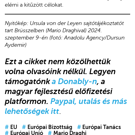
elérni a kitűzött célokat.
Nyitókép: Ursula von der Leyen sajtótájékoztatót
tart Brüsszelben (Mario Draghival) 2024.
szeptember 9-én (fotó: Anadolu Agency/Dursun
Aydemir)
Ezt a cikket
nem közölhettük
volna olvasóink nélkül.
Legyen
támogatónk
a Donably-n
, a
magyar fejlesztésű előfizetési
platformon.
Paypal, utalás és más
lehetőségek itt
.
#
EU
#
Európai Bizottság
#
Európai Tanács
#
Európai Unió
#
Mario Draghi