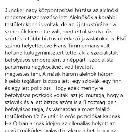
Juncker nagy központosítási húzása az alelnöki
rendszer átszervezése lett. Alelnökök a korábbi
testületekben is voltak, de az új struktúrában a
szerepük kiemeltté vált, mert ettől kezdve ők
szűrték a többi biztostól érkező javaslatokat is. Első
számú helyettesévé Frans Timmermans volt
holland külügyminisztert tette, aki a szocialisták
befolyásos embereként a néppárti-szocialista
parlamenti nagykoalíciót volt hivatott
megtestesíteni. A másik három alelnök három
kisebb tagállam biztosa lett: egy szlovák, egy finn
és egy lett politikus. Hogy ezek mennyire
befolyásos pozíciók voltak, azt jól mutatja, hogy a
szlovák és a lett biztos azóta is a Bizottság igen
befolyásos tagja, és várhatóan a most felálló
testületben tíz év után is erős pozíciókat kapnak.
Ha Orbán annak idején az ellenállás helyett az
együttműködést választja, akkor lehet, hogy az