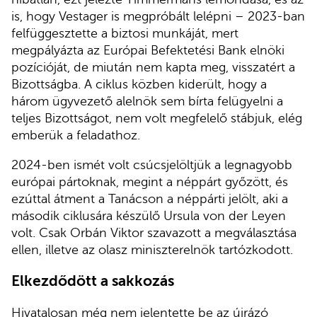
is, hogy Vestager is megpróbált lelépni – 2023-ban
felfüggesztette a biztosi munkáját, mert
megpályázta az Európai Befektetési Bank elnöki
pozícióját, de miután nem kapta meg, visszatért a
Bizottságba. A ciklus közben kiderült, hogy a
három ügyvezető alelnök sem bírta felügyelni a
teljes Bizottságot, nem volt megfelelő stábjuk, elég
emberük a feladathoz.
2024-ben ismét volt csúcsjelöltjük a legnagyobb
európai pártoknak, megint a néppárt győzött, és
ezúttal átment a Tanácson a néppárti jelölt, aki a
második ciklusára készülő Ursula von der Leyen
volt. Csak Orbán Viktor szavazott a megválasztása
ellen, illetve az olasz miniszterelnök tartózkodott.
Elkezdődött a sakkozás
Hivatalosan még nem jelentette be az újrázó