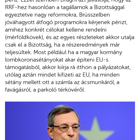
RRF-hez hasonlóan a tagállamok a Bizottsággal
egyeztetve nagy reformokra, Brüsszelben
jóváhagyott átfogó programokra kérjenek pénzt,
amihez konkrét célokat kellene rendelni
(mérföldkövek), és az egyes részleteket akkor utalja
csak el a Bizottság, ha a részeredmények már
teljesültek. Most például ha a magyar kormány
lombkoronasétányokat akar építeni EU-s
támogatásból, akkor kiírja rá itthon a pályázatokat,
utólag aztán mindet kifizeti az EU, ha minden
sétány mellett ott a számla az ácsmunkáról, a
favágásról, a parkoló térkövéről.