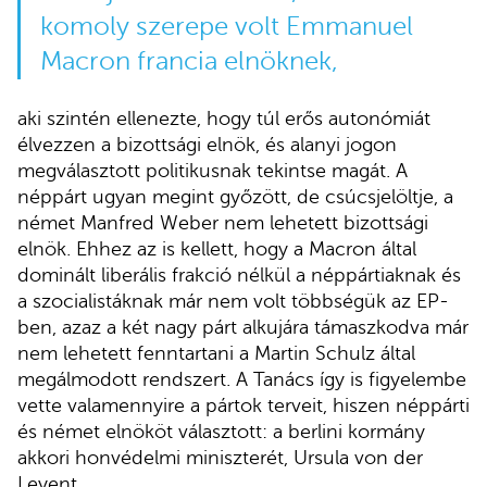
komoly szerepe volt Emmanuel
Macron francia elnöknek,
aki szintén ellenezte, hogy túl erős autonómiát
élvezzen a bizottsági elnök, és alanyi jogon
megválasztott politikusnak tekintse magát. A
néppárt ugyan megint győzött, de csúcsjelöltje, a
német Manfred Weber nem lehetett bizottsági
elnök. Ehhez az is kellett, hogy a Macron által
dominált liberális frakció nélkül a néppártiaknak és
a szocialistáknak már nem volt többségük az EP-
ben, azaz a két nagy párt alkujára támaszkodva már
nem lehetett fenntartani a Martin Schulz által
megálmodott rendszert. A Tanács így is figyelembe
vette valamennyire a pártok terveit, hiszen néppárti
és német elnököt választott: a berlini kormány
akkori honvédelmi miniszterét, Ursula von der
Leyent.