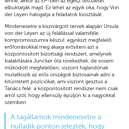
lenne, akkor az EP-ben az egész testületet
elbuktatják majd. Ez lehet az egyik oka, hogy Von
der Leyen halogatja a feladatok kiosztását.
Mindenesetre a kiszivárgott tervek alapján Ursula
von der Leyen az új felállással valamiféle
kompromisszumra készül: egyrészt megfelelő
erőforrásokkal meg akarja erősíteni azt a
központosított bizottsági rendszert, amelynek
kialakítására Juncker óta törekedtek, de sosem
működött megfelelően; viszont hajlandónak
mutatkozik az erős országok biztosainak adni a
kitüntetett pozíciókat, ami viszont gesztus a
Tanács felé: a központosított rendszer nem csak
arról szól, hogy ellensúly épüljön ki a nagyokkal
szemben.
A tagállamok mindenesetre a
nulladik ponton jelezték, hogy