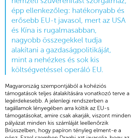
nemzeti szuverenitást szorgalmaz,
épp ellenkezőleg: hatékonyabb és
erősebb EU-t javasol, mert az USA
és Kína is rugalmasabban,
nagyobb összegekkel tudja
alakítani a gazdaságpolitikáját,
mint a nehézkes és sok kis
költségvetéssel operáló EU.
Magyarország szempontjából a kohéziós
támogatások teljes átalakítására vonatkozó terve a
legérdekesebb. A jelenlegi rendszerben a
tagállamok lényegében arra költik az EU-s
támogatásokat, amire csak akarják, viszont minden
pályázat minden kis számláját leellenőrzik
Brüsszelben, hogy papíron tényleg elment-e a
pénz. Ezzel szemben Draghi azt javasolja, hogy az