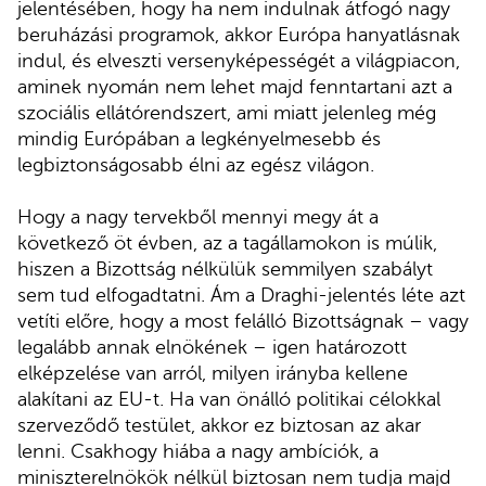
jelentésében, hogy ha nem indulnak átfogó nagy
beruházási programok, akkor Európa hanyatlásnak
indul, és elveszti versenyképességét a világpiacon,
aminek nyomán nem lehet majd fenntartani azt a
szociális ellátórendszert, ami miatt jelenleg még
mindig Európában a legkényelmesebb és
legbiztonságosabb élni az egész világon.
Hogy a nagy tervekből mennyi megy át a
következő öt évben, az a tagállamokon is múlik,
hiszen a Bizottság nélkülük semmilyen szabályt
sem tud elfogadtatni. Ám a Draghi-jelentés léte azt
vetíti előre, hogy a most felálló Bizottságnak – vagy
legalább annak elnökének – igen határozott
elképzelése van arról, milyen irányba kellene
alakítani az EU-t. Ha van önálló politikai célokkal
szerveződő testület, akkor ez biztosan az akar
lenni. Csakhogy hiába a nagy ambíciók, a
miniszterelnökök nélkül biztosan nem tudja majd