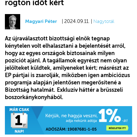
rögtön időt kért
Magyari Péter
| 2024.09.11. |
Nagytotál
Az újraválasztott bizottsági elnök tegnap
kénytelen volt elhalasztani a bejelentését arról,
hogy az egyes országok biztosainak milyen
pozíciót ajánl. A tagállamok egyrészt nem olyan
jelölteket küldtek, amilyeneket kért; másrészt az
EP pártjai is zsarolják, miközben igen ambiciózus
programja alapján jelentősen megerősítené a
Bizottság hatalmát.
Exkluzív háttér a brüsszeli
boszorkánykonyhából.