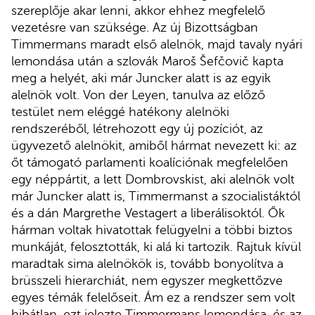
szereplője akar lenni, akkor ehhez megfelelő
vezetésre van szüksége. Az új Bizottságban
Timmermans maradt első alelnök, majd tavaly nyári
lemondása után a szlovák Maroš Šefčovič kapta
meg a helyét, aki már Juncker alatt is az egyik
alelnök volt. Von der Leyen, tanulva az előző
testület nem eléggé hatékony alelnöki
rendszeréből, létrehozott egy új pozíciót, az
ügyvezető alelnökit, amiből hármat nevezett ki: az
őt támogató parlamenti koalíciónak megfelelően
egy néppártit, a lett Dombrovskist, aki alelnök volt
már Juncker alatt is, Timmermanst a szocialistáktól
és a dán Margrethe Vestagert a liberálisoktól. Ők
hárman voltak hivatottak felügyelni a többi biztos
munkáját, felosztották, ki alá ki tartozik. Rajtuk kívül
maradtak sima alelnökök is, tovább bonyolítva a
brüsszeli hierarchiát, nem egyszer megkettőzve
egyes témák felelőseit. Ám ez a rendszer sem volt
hibátlan, ezt jelezte Timmermans lemondása, és az