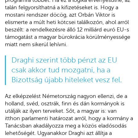
programra többet. Ha ez a logika érvényesülne, az
talán felgyorsíthatná a kifizetéseket is. Hogy a
mostani rendszer döcög, azt Orbán Viktor is
elismerte a múlt heti kötcsei találkozón, ahol arról
beszélt: a rendelkezésre álló 12 milliárd euró EU-s
támogatást a magyar bürokrácia körülményessége
miatt nem sikerül lehívni.
Draghi szerint több pénzt az EU
csak akkor tud mozgatni, ha a
Bizottság újabb hiteleket vesz fel.
Az elképzelést Németország nagyon ellenzi, de a
holland, svéd, osztrák, finn és dán kormányok is
utálják az ilyen terveket. Sőt, a magyar is: van
itthon parlamenti határozat arról, hogy a kormány a
Tanácsban akadályozza meg a közös eladósodás
lehetőségét. Ugyanakkor Draghi azt állítja a