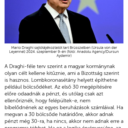
Mario Draghi sajtótájékoztatót tart Brüsszelben (Ursula von der
Leyennel) 2024. szeptember 9-én (fotó: Anadolu Agency/Dursun
Aydemir)
A Draghi-féle terv szerint a magyar kormánynak
olyan célt kellene kitűznie, ami a Bizottság szerint
is hasznos. Lombkoronasétány helyett építhetne
például bölcsődéket. Az első 30 megépítésére
előre odaadnák a pénzt, és utólag csak azt
ellenőriznék, hogy felépültek-e, nem
bíbelődnének az egyes beruházások számláival. Ha
megvan a 30 bölcsőde határidőre, akkor adnak
pénzt még 30-ra, ha nincs, akkor nem adnak erre a