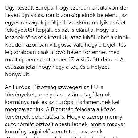
Úgy készült Európa, hogy szerdán Ursula von der
Leyen újraválasztott bizottsági elnök bejelenti, az
egyes országok jelöltjei biztosként melyik terület
felügyeletét kapják, és azt is elárulja, hogy kik
lesznek főnökök közülük, azaz kiből lehet alelnök.
Kedden azonban világossá vált, hogy a bejelntés
legkorábban csak a jövő héten történhet meg,
most éppen szeptember 17. a kitűzött dátum. A
csúszás jelzi, hogy nagy a tét, és a helyzet
bonyolult.
Az Európai Bizottság szövegezi az EU-s
törvényeket, amelyeket aztán a tagállamok
kormányainak és az Európai Parlamentnek kell
megszavazniuk. A Bizottság feladata a közös
törvények betartatása is. Hogy e szerep mennyi
autonómiát biztosít a testületnek, amit a magyar
kormány tagjai előszeretettel neveznek