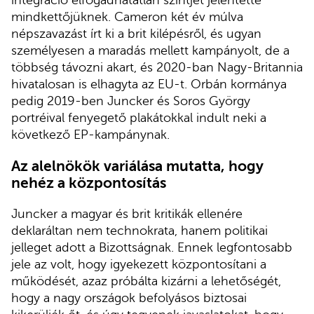
integráció elfogadhatatlan szintjét jelentette
mindkettőjüknek. Cameron két év múlva
népszavazást írt ki a brit kilépésről, és ugyan
személyesen a maradás mellett kampányolt, de a
többség távozni akart, és 2020-ban Nagy-Britannia
hivatalosan is elhagyta az EU-t. Orbán kormánya
pedig 2019-ben Juncker és Soros György
portréival fenyegető plakátokkal indult neki a
következő EP-kampánynak.
Az alelnökök variálása mutatta, hogy
nehéz a központosítás
Juncker a magyar és brit kritikák ellenére
deklaráltan nem technokrata, hanem politikai
jelleget adott a Bizottságnak. Ennek legfontosabb
jele az volt, hogy igyekezett központosítani a
működését, azaz próbálta kizárni a lehetőségét,
hogy a nagy országok befolyásos biztosai