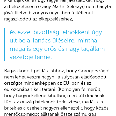
kikerüljék őt, és úgy tegyenek javaslatokat, hogy
azt előzetesen ő (vagy Martin Selmayr) nem hagyta
jóvá. Illetve bizonyos ügyekben feltétlenül
ragaszkodott az elképzeléseihez,
és ezzel bizottsági elnökként úgy
ült be a Tanács üléseire, mintha
maga is egy erős és nagy tagállam
vezetője lenne.
Ragaszkodott például ahhoz, hogy Görögországot
nem lehet veszni hagyni, a súlyosan eladósodott
országot mindenképpen az EU-ban és az
eurózónában kell tartani. (Komolyan felmerült,
hogy hagyni kellene kihullani, mert túl drágának
tűnt az ország hiteleinek törlesztése, ráadásul a
britek és a csehek nagyon ellenezték, hogy közös
mentőcsomagot állítsanak össze számukra.)