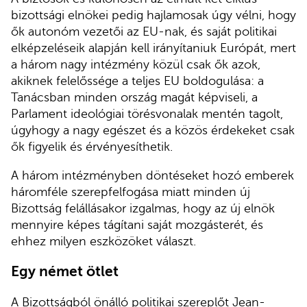
bizottsági elnökei pedig hajlamosak úgy vélni, hogy
ők autonóm vezetői az EU-nak, és saját politikai
elképzeléseik alapján kell irányítaniuk Európát, mert
a három nagy intézmény közül csak ők azok,
akiknek felelőssége a teljes EU boldogulása: a
Tanácsban minden ország magát képviseli, a
Parlament ideológiai törésvonalak mentén tagolt,
úgyhogy a nagy egészet és a közös érdekeket csak
ők figyelik és érvényesíthetik.
A három intézményben döntéseket hozó emberek
háromféle szerepfelfogása miatt minden új
Bizottság felállásakor izgalmas, hogy az új elnök
mennyire képes tágítani saját mozgásterét, és
ehhez milyen eszközöket választ.
Egy német ötlet
A Bizottságból önálló politikai szereplőt Jean-