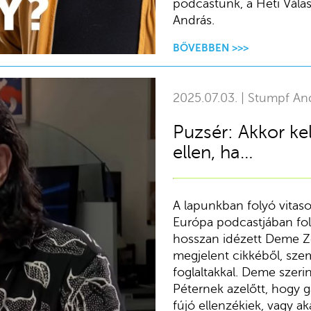
podcastunk, a Heti Vála
András.
BŐVEBBEN >>>
2025.07.03. | Stumpf An
Puzsér: Akkor ke
ellen, ha…
A lapunkban folyó vitas
Európa podcastjában fol
hosszan idézett Deme Zo
megjelent cikkéből, sze
foglaltakkal. Deme szeri
Péternek azelőtt, hogy g
fújó ellenzékiek, vagy ak