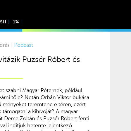
ISH
1%
drás |
Podcast
vitázik Puzsér Róbert és
eket szabni Magyar Péternek, például
várni tőle? Netán Orbán Viktor bukása
lményeket teremtene e téren, ezért
es támogatni a kihívóját? A magyar
kát Deme Zoltán és Puzsér Róbert fenti
jával indítjuk hetente jelentkező