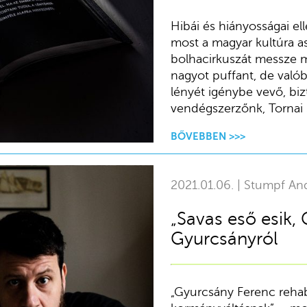
Hibái és hiányosságai el
most a magyar kultúra asz
bolhacirkuszát messze 
nagyot puffant, de valób
lényét igénybe vevő, bizt
vendégszerzőnk, Tornai 
BŐVEBBEN >>>
2021.01.06. | Stumpf An
„Savas eső esik,
Gyurcsányról
„Gyurcsány Ferenc rehabi