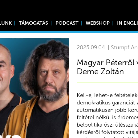
LUNK
TÁMOGATÁS
PODCAST
WEBSHOP
IN ENGL
2025.09.04. | Stumpf An
Magyar Péterről 
Deme Zoltán
Kell-e, lehet-e feltétel
demokratikus garanciát 
automatikusan jobb körü
feltétel nélkül is érdem
belpolitika őszi üléssza
kérdésről folytatott vitá