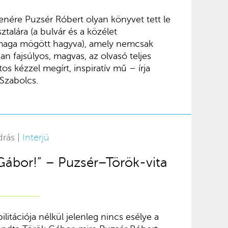
lenére Puzsér Róbert olyan könyvet tett le
talára (a bulvár és a közélet
maga mögött hagyva), amely nemcsak
an fajsúlyos, magvas, az olvasó teljes
os kézzel megírt, inspiratív mű – írja
Szabolcs.
drás |
Interjú
 Gábor!” – Puzsér–Török-vita
litációja nélkül jelenleg nincs esélye a