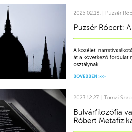
2025.02.18. | Puzsér Rób
Puzsér Róbert: 
A közéleti narratívaalko
át a következő fordulat m
osztálynak.
BŐVEBBEN >>>
2023.12.27. | Tornai Szab
Bulvárfilozófia v
Róbert Metafizik