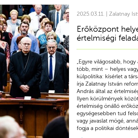
2025.03.11. | Zalatnay Is
Erőközpont hely
értelmiségi felada
„Egyre világosabb, hogy 
több, mint – helyes vagy
külpolitika: kísérlet a t
írja Zalatnay István refor
András által az értelmisé
Ilyen körülmények közöt
értelmiség önálló erőköz
egységesebben tud felso
vagy javaslat mögé, anná
fogja a politikai döntések