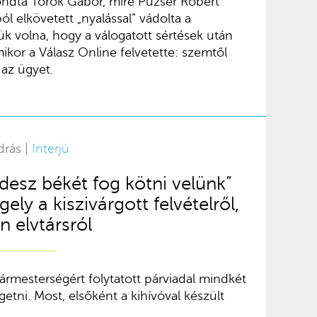
ndta Török Gábor, mire Puzsér Róbert
 elkövetett „nyalással” vádolta a
tük volna, hogy a válogatott sértések után
ikor a Válasz Online felvetette: szemtől
az ügyet.
drás |
Interjú
desz békét fog kötni velünk”
ly a kiszivárgott felvételről,
n elvtársról
ármesterségért folytatott párviadal mindkét
getni. Most, elsőként a kihívóval készült