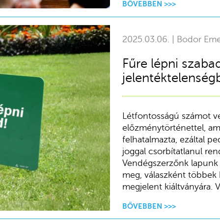
BŐVEBBEN >>>
2025.03.06. | Bodor Em
Fűre lépni szabad
jelentéktelenség
Létfontosságú számot vet
előzménytörténettel, ame
felhatalmazta, ezáltal pe
joggal csorbítatlanul re
Vendégszerzőnk lapunk j
meg, válaszként többek 
megjelent kiáltványára. 
BŐVEBBEN >>>