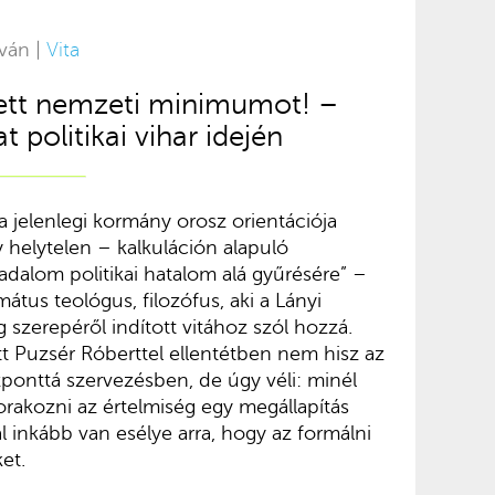
tván |
Vita
ett nemzeti minimumot! –
t politikai vihar idején
a jelenlegi kormány orosz orientációja
 helytelen – kalkuláción alapuló
ársadalom politikai hatalom alá gyűrésére” –
mátus teológus, filozófus, aki a Lányi
g szerepéről indított vitához szól hozzá.
t Puzsér Róberttel ellentétben nem hisz az
ponttá szervezésben, de úgy véli: minél
rakozni az értelmiség egy megállapítás
l inkább van esélye arra, hogy az formálni
et.