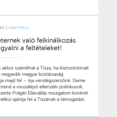
án |
vélemény
ernek való felkínálkozás
rgyalni a feltételeket!
akkor számíthat a Tisza, ha biztosítottnak
a negyedik magyar köztársaság
a majd fel – írja vendégszerzőnk. Deme
 mind a visszalépő ellenzéki politikusok,
zette Polgári Ellenállás mozgalom konkrét
nélkül ajánlja fel a Tiszának a támogatást.