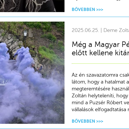
BŐVEBBEN >>>
2025.06.25. | Deme Zolt
Még a Magyar Pét
előtt kellene kitá
Az én szavazatomra csak 
látom, hogy a hatalmat 
megteremtésére használj
Zoltán helyteleníti, hogy
mind a Puzsér Róbert ve
vállalások elfogadtatása 
BŐVEBBEN >>>