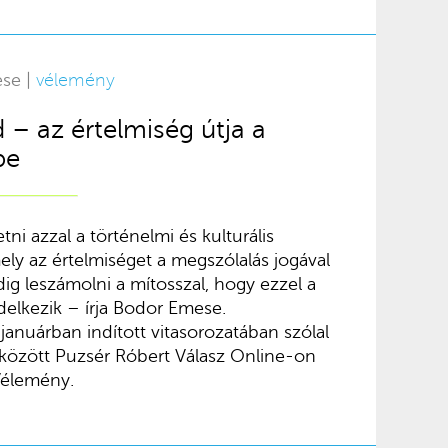
ese |
vélemény
 – az értelmiség útja a
be
ni azzal a történelmi és kulturális
ly az értelmiséget a megszólalás jogával
dig leszámolni a mítosszal, hogy ezzel a
ndelkezik – írja Bodor Emese.
anuárban indított vitasorozatában szólal
között Puzsér Róbert Válasz Online-on
Vélemény.