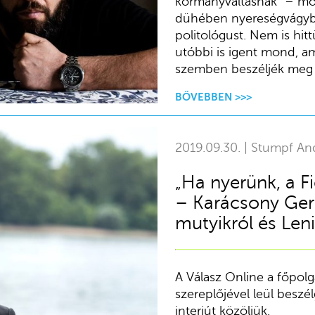
kormányváltásnak” – mo
dühében nyereségvágyból
politológust. Nem is hit
utóbbi is igent mond, am
szemben beszéljék meg 
BŐVEBBEN >>>
2019.09.30. | Stumpf An
„Ha nyerünk, a Fi
– Karácsony Gerge
mutyikról és Leni
A Válasz Online a főpolg
szereplőjével leül beszél
interjút közöljük.