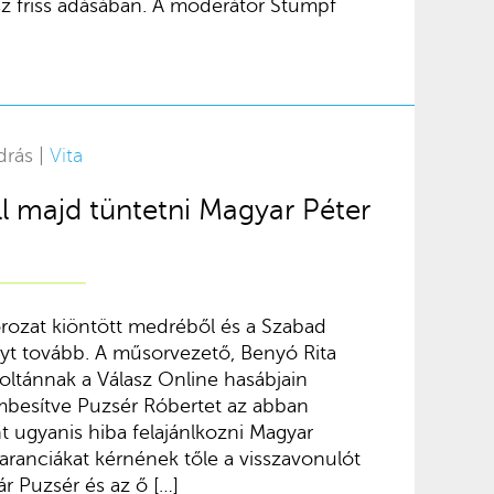
sz friss adásában. A moderátor Stumpf
drás |
Vita
ll majd tüntetni Magyar Péter
orozat kiöntött medréből és a Szabad
yt tovább. A műsorvezető, Benyó Rita
ltánnak a Válasz Online hasábjain
mbesítve Puzsér Róbertet az abban
nt ugyanis hiba felajánlkozni Magyar
aranciákat kérnének tőle a visszavonulót
ár Puzsér és az ő […]