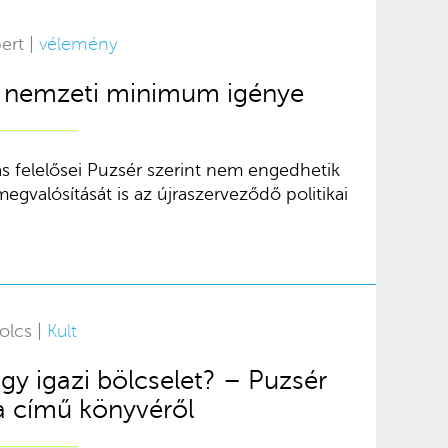
ert |
vélemény
A nemzeti minimum igénye
tás felelősei Puzsér szerint nem engedhetik
egvalósítását is az újraszerveződő politikai
olcs |
Kult
agy igazi bölcselet? – Puzsér
a című könyvéről