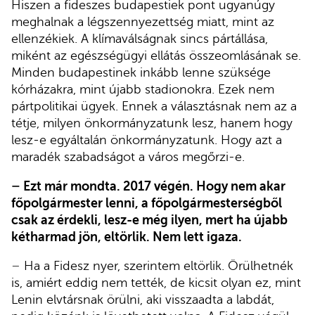
Hiszen a fideszes budapestiek pont ugyanúgy
meghalnak a légszennyezettség miatt, mint az
ellenzékiek. A klímaválságnak sincs pártállása,
miként az egészségügyi ellátás összeomlásának se.
Minden budapestinek inkább lenne szüksége
kórházakra, mint újabb stadionokra. Ezek nem
pártpolitikai ügyek. Ennek a választásnak nem az a
tétje, milyen önkormányzatunk lesz, hanem hogy
lesz-e egyáltalán önkormányzatunk. Hogy azt a
maradék szabadságot a város megőrzi-e.
–
Ezt már mondta. 2017 végén. Hogy nem akar
főpolgármester lenni, a főpolgármesterségből
csak az érdekli, lesz-e még ilyen, mert ha újabb
kétharmad jön, eltörlik. Nem lett igaza.
–
Ha a Fidesz nyer, szerintem eltörlik. Örülhetnék
is, amiért eddig nem tették, de kicsit olyan ez, mint
Lenin elvtársnak örülni, aki visszaadta a labdát,