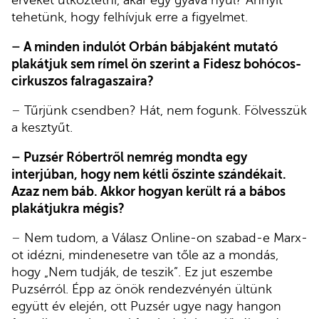
érveket ütköztetni, akár egy gyáva nyúl? Annyit
tehetünk, hogy felhívjuk erre a figyelmet.
–
A minden indulót Orbán bábjaként mutató
plakátjuk sem rímel ön szerint a Fidesz bohócos-
cirkuszos falragaszaira?
–
Tűrjünk csendben? Hát, nem fogunk. Fölvesszük
a kesztyűt.
–
Puzsér Róbertről nemrég mondta egy
interjúban, hogy nem kétli őszinte szándékait.
Azaz nem báb. Akkor hogyan került rá a bábos
plakátjukra mégis?
–
Nem tudom, a Válasz Online-on szabad-e Marx-
ot idézni, mindenesetre van tőle az a mondás,
hogy „Nem tudják, de teszik”. Ez jut eszembe
Puzsérról. Épp az önök rendezvényén ültünk
együtt év elején, ott Puzsér ugye nagy hangon