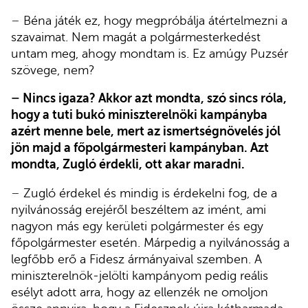
–
Béna játék ez, hogy megpróbálja átértelmezni a
szavaimat. Nem magát a polgármesterkedést
untam meg, ahogy mondtam is. Ez amúgy Puzsér
szövege, nem?
–
Nincs igaza? Akkor azt mondta, szó sincs róla,
hogy a tuti bukó miniszterelnöki kampányba
azért menne bele, mert az ismertségnövelés jól
jön majd a főpolgármesteri kampányban. Azt
mondta, Zugló érdekli, ott akar maradni.
–
Zugló érdekel és mindig is érdekelni fog, de a
nyilvánosság erejéről beszéltem az imént, ami
nagyon más egy kerületi polgármester és egy
főpolgármester esetén. Márpedig a nyilvánosság a
legfőbb erő a Fidesz ármányaival szemben. A
miniszterelnök-jelölti kampányom pedig reális
esélyt adott arra, hogy az ellenzék ne omoljon