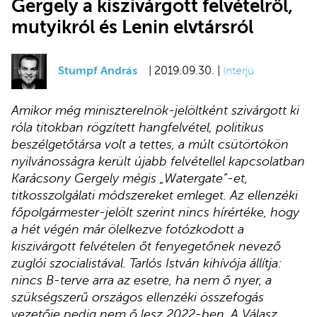
Gergely a kiszivárgott felvételről,
mutyikról és Lenin elvtársról
Stumpf András
| 2019.09.30. |
Interjú
Amikor még miniszterelnök-jelöltként szivárgott ki
róla titokban rögzített hangfelvétel, politikus
beszélgetőtársa volt a tettes, a múlt csütörtökön
nyilvánosságra került újabb felvétellel kapcsolatban
Karácsony Gergely mégis „Watergate”-et,
titkosszolgálati módszereket emleget. Az ellenzéki
főpolgármester-jelölt szerint nincs hírértéke, hogy
a hét végén már ölelkezve fotózkodott a
kiszivárgott felvételen őt fenyegetőnek nevező
zuglói szocialistával. Tarlós István kihívója állítja:
nincs B-terve arra az esetre, ha nem ő nyer, a
szükségszerű országos ellenzéki összefogás
vezetője pedig nem ő lesz 2022-ben. A Válasz