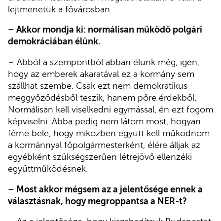
lejtmenetük a fővárosban.
–
Akkor mondja ki: normálisan működő polgári
demokráciában élünk.
–
Abból a szempontból abban élünk még, igen,
hogy az emberek akaratával ez a kormány sem
szállhat szembe. Csak ezt nem demokratikus
meggyőződésből teszik, hanem pőre érdekből.
Normálisan kell viselkedni egymással, én ezt fogom
képviselni. Abba pedig nem látom most, hogyan
férne bele, hogy miközben együtt kell működnöm
a kormánnyal főpolgármesterként, élére álljak az
egyébként szükségszerűen létrejövő ellenzéki
együttműködésnek.
–
Most akkor mégsem az a jelentősége ennek a
választásnak, hogy megroppantsa a NER-t?