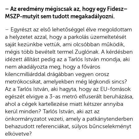
–
Az eredmény mégiscsak az, hogy egy Fidesz–
MSZP-mutyit sem tudott megakadályozni.
–
Egyrészt az első lehetőséggel élve megoldottam
a helyzetet azzal, hogy a parkolás üzemeltetését
saját kezünkbe vettük, ami olcsóbban működik,
mégis több bevételt termel Zuglónak. A kérdésben
idézett állítást pedig az a Tarlós István mondja, aki
nem akadályozta meg, hogy a főváros
kilencmilliárddal drágábban vegyen orosz
metrókocsikat, amelyekben még légkondi sincs?
Az a Tarlós István, aki hagyta, hogy az EU-források
egészét elvigye a 3-as metró elfuserált beruházása,
ahol a cégek kartellezése miatt kétszer annyiba
kerül minden? Tarlós István, aki azt az
önkormányzatot vezeti, amely a patkánytenderben
behazudott referenciákat, súlyos bűncselekményt
elkövetve?