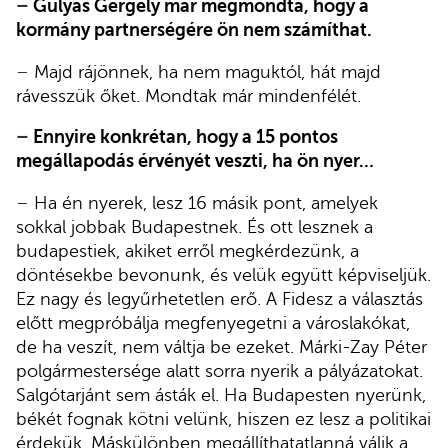
–
Gulyás Gergely már megmondta, hogy a
kormány partnerségére ön nem számíthat.
–
Majd rájönnek, ha nem maguktól, hát majd
rávesszük őket. Mondtak már mindenfélét.
–
Ennyire konkrétan, hogy a 15 pontos
megállapodás érvényét veszti, ha ön nyer…
–
Ha én nyerek, lesz 16 másik pont, amelyek
sokkal jobbak Budapestnek. És ott lesznek a
budapestiek, akiket erről megkérdezünk, a
döntésekbe bevonunk, és velük együtt képviseljük.
Ez nagy és legyűrhetetlen erő. A Fidesz a választás
előtt megpróbálja megfenyegetni a városlakókat,
de ha veszít, nem váltja be ezeket. Márki-Zay Péter
polgármestersége alatt sorra nyerik a pályázatokat.
Salgótarjánt sem ásták el. Ha Budapesten nyerünk,
békét fognak kötni velünk, hiszen ez lesz a politikai
érdekük. Máskülönben megállíthatatlanná válik a