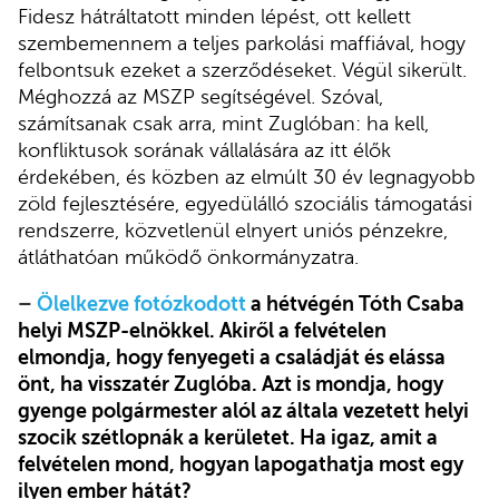
Fidesz hátráltatott minden lépést, ott kellett
szembemennem a teljes parkolási maffiával, hogy
felbontsuk ezeket a szerződéseket. Végül sikerült.
Méghozzá az MSZP segítségével. Szóval,
számítsanak csak arra, mint Zuglóban: ha kell,
konfliktusok sorának vállalására az itt élők
érdekében, és közben az elmúlt 30 év legnagyobb
zöld fejlesztésére, egyedülálló szociális támogatási
rendszerre, közvetlenül elnyert uniós pénzekre,
átláthatóan működő önkormányzatra.
–
Ölelkezve fotózkodott
a hétvégén Tóth Csaba
helyi MSZP-elnökkel. Akiről a felvételen
elmondja, hogy fenyegeti a családját és elássa
önt, ha visszatér Zuglóba. Azt is mondja, hogy
gyenge polgármester alól az általa vezetett helyi
szocik szétlopnák a kerületet. Ha igaz, amit a
felvételen mond, hogyan lapogathatja most egy
ilyen ember hátát?