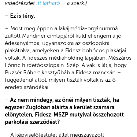
videórészlet
itt látható
– a szerk.)
–
Ez is tény.
–
Most meg éppen a lakájmédia-orgánummá
züllött Mandiner címlapjáról küld el engem a jó
édesanyámba, ugyanazokra az oszlopokra
plakátolva, amelyeken a Fidesz bohócos plakátjai
voltak. A fideszes médiaholding lapjában, Mészáros
Lőrinc hirdetőoszlopain. Szép. A vak is látja, hogy
Puzsér Róbert kesztyűbáb a Fidesz mancsán –
függetlenül attól, milyen tiszták voltak is az ő
eredeti szándékai.
–
Az nem mindegy, az önéi milyen tiszták, ha
egyszer Zuglóban aláírta a kerület számára
előnytelen, Fidesz-MSZP mutyival összehozott
parkolási szerződést?
–
A képviselőtestület által megszavazott