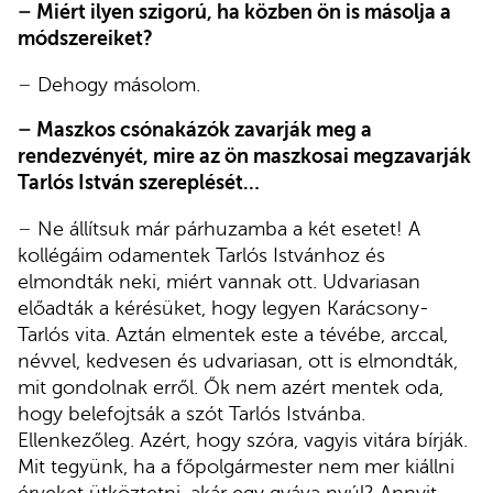
–
Miért ilyen szigorú, ha közben ön is másolja a
módszereiket?
–
Dehogy másolom.
–
Maszkos csónakázók zavarják meg a
rendezvényét, mire az ön maszkosai megzavarják
Tarlós István szereplését…
–
Ne állítsuk már párhuzamba a két esetet! A
kollégáim odamentek Tarlós Istvánhoz és
elmondták neki, miért vannak ott. Udvariasan
előadták a kérésüket, hogy legyen Karácsony-
Tarlós vita. Aztán elmentek este a tévébe, arccal,
névvel, kedvesen és udvariasan, ott is elmondták,
mit gondolnak erről. Ők nem azért mentek oda,
hogy belefojtsák a szót Tarlós Istvánba.
Ellenkezőleg. Azért, hogy szóra, vagyis vitára bírják.
Mit tegyünk, ha a főpolgármester nem mer kiállni