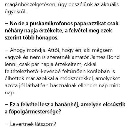
magánbeszélgetésen, úgy beszélünk az aktuális
ügyekről.
–
No de a puskamikrofonos paparazzikat csak
néhány napja érzékelte, a felvétel meg ezek
szerint több hónapos.
–
Ahogy mondja. Attól, hogy én, aki mégsem
vagyok és nem is szeretnék amatőr James Bond
lenni, csak pár napja érzékeltem, okkal
feltételezhető: kevésbé feltűnően korábban is
élhettek már azokkal a módszerekkel, amelyeket
azóta jól láthatóan használnak ellenem nap mint
nap.
–
Ez a felvétel lesz a banánhéj, amelyen elcsúszik
a főpolgármestersége?
–
Levertnek látszom?