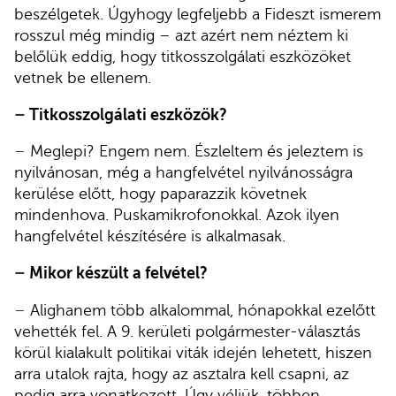
beszélgetek. Úgyhogy legfeljebb a Fideszt ismerem
rosszul még mindig – azt azért nem néztem ki
belőlük eddig, hogy titkosszolgálati eszközöket
vetnek be ellenem.
–
Titkosszolgálati eszközök?
–
Meglepi? Engem nem. Észleltem és jeleztem is
nyilvánosan, még a hangfelvétel nyilvánosságra
kerülése előtt, hogy paparazzik követnek
mindenhova. Puskamikrofonokkal. Azok ilyen
hangfelvétel készítésére is alkalmasak.
–
Mikor készült a felvétel?
–
Alighanem több alkalommal, hónapokkal ezelőtt
vehették fel. A 9. kerületi polgármester-választás
körül kialakult politikai viták idején lehetett, hiszen
arra utalok rajta, hogy az asztalra kell csapni, az
pedig arra vonatkozott. Úgy véljük, többen