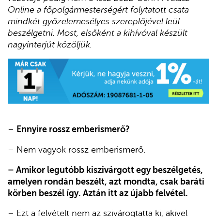
Online a főpolgármesterségért folytatott csata
mindkét győzelemesélyes szereplőjével leül
beszélgetni. Most, elsőként a kihívóval készült
nagyinterjút közöljük.
–
Ennyire rossz emberismerő?
–
Nem vagyok rossz emberismerő.
–
Amikor legutóbb kiszivárgott egy beszélgetés,
amelyen rondán beszélt, azt mondta, csak baráti
körben beszél így. Aztán itt az újabb felvétel.
–
Ezt a felvételt nem az szivárogtatta ki, akivel