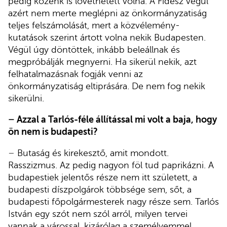
pedig közénk is lövethetett volna. A Fidesz végül
azért nem merte meglépni az önkormányzatiság
teljes felszámolását, mert a közvélemény-
kutatások szerint ártott volna nekik Budapesten.
Végül úgy döntöttek, inkább beleállnak és
megpróbálják megnyerni. Ha sikerül nekik, azt
felhatalmazásnak fogják venni az
önkormányzatiság eltiprására. De nem fog nekik
sikerülni.
–
Azzal a Tarlós-féle állítással mi volt a baja, hogy
ön nem is budapesti?
–
Butaság és kirekesztő, amit mondott.
Rasszizmus. Az pedig nagyon föl tud paprikázni. A
budapestiek jelentős része nem itt született, a
budapesti díszpolgárok többsége sem, sőt, a
budapesti főpolgármesterek nagy része sem. Tarlós
István egy szót nem szól arról, milyen tervei
vannak a várossal, kizárólag a személyemmel