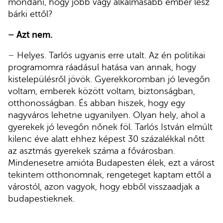
mondani, hogy jobb vagy alkalmasabb ember lesz
bárki ettől?
–
Azt nem.
–
Helyes. Tarlós ugyanis erre utalt. Az én politikai
programomra ráadásul hatása van annak, hogy
kistelepülésről jövök. Gyerekkoromban jó levegőn
voltam, emberek között voltam, biztonságban,
otthonosságban. És abban hiszek, hogy egy
nagyváros lehetne ugyanilyen. Olyan hely, ahol a
gyerekek jó levegőn nőnek föl. Tarlós István elmúlt
kilenc éve alatt ehhez képest 30 százalékkal nőtt
az asztmás gyerekek száma a fővárosban.
Mindenesetre amióta Budapesten élek, ezt a várost
tekintem otthonomnak, rengeteget kaptam ettől a
várostól, azon vagyok, hogy ebből visszaadjak a
budapestieknek.