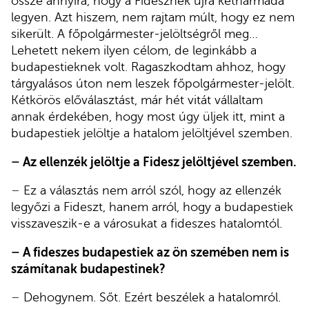
össze annyira, hogy a Fidesznek újra kétharmada
legyen. Azt hiszem, nem rajtam múlt, hogy ez nem
sikerült. A főpolgármester-jelöltségről meg…
Lehetett nekem ilyen célom, de leginkább a
budapestieknek volt. Ragaszkodtam ahhoz, hogy
tárgyalásos úton nem leszek főpolgármester-jelölt.
Kétkörös előválasztást, már hét vitát vállaltam
annak érdekében, hogy most úgy üljek itt, mint a
budapestiek jelöltje a hatalom jelöltjével szemben.
–
Az ellenzék jelöltje a Fidesz jelöltjével szemben.
–
Ez a választás nem arról szól, hogy az ellenzék
legyőzi a Fideszt, hanem arról, hogy a budapestiek
visszaveszik-e a városukat a fideszes hatalomtól.
–
A fideszes budapestiek az ön szemében nem is
számítanak budapestinek?
–
Dehogynem. Sőt. Ezért beszélek a hatalomról.