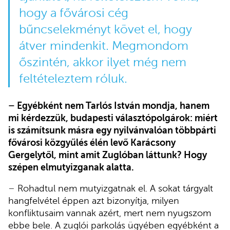
hogy a fővárosi cég
bűncselekményt követ el, hogy
átver mindenkit. Megmondom
őszintén, akkor ilyet még nem
feltételeztem róluk.
–
Egyébként nem Tarlós István mondja, hanem
mi kérdezzük, budapesti választópolgárok: miért
is számítsunk másra egy nyilvánvalóan többpárti
fővárosi közgyűlés élén levő Karácsony
Gergelytől, mint amit Zuglóban láttunk? Hogy
szépen elmutyizganak alatta.
–
Rohadtul nem mutyizgatnak el. A sokat tárgyalt
hangfelvétel éppen azt bizonyítja, milyen
konfliktusaim vannak azért, mert nem nyugszom
ebbe bele. A zuglói parkolás ügyében egyébként a