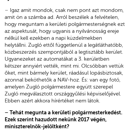
–
Igaz amit mondok, csak nem pont azt mondom,
amit ön a számba ad. Arról beszélek a felvételen,
hogy meguntam a kerületi polgármesterségnek ezt
az aspektusát, hogy ugyanis a nyilvánosság ereje
nélkül kell ezekben a napi küzdelmekben
helytállni. Zugló ettől függetlenül a legátláthatóbb,
közbeszerzés szempontjából a legtisztább kerület.
Ugyanezeket az automatákat a 3. kerületben
kétszer annyiért vették, mint mi. Olcsóbban vettük
őket, mint bármely kerület, ráadásul lopásbiztosak,
azonnal beköthetők a NAV-hoz. És: van egy fotó,
amelyen Zugló polgármestere együtt szerepel
Zugló megválasztott országgyűlési képviselőjével.
Ebben azért akkora hírértéket nem látok.
–
Tehát megunta a kerületi polgármesterkedést.
Ezek szerint hazudott nekünk 2017 végén,
miniszterelnök-jelöltként?