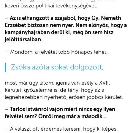
keveri össze politikai tevékenységével.
–
Az is elhangzott a szájából, hogy Gy. Németh
Erzsébet biztosan nem nyer. Nem előnyös, hogy a
kampányhajrában derül ki, még ön sem hisz
jelölttársaiban.
–
Mondom, a felvétel több hónapos lehet.
Zsóka azóta sokat dolgozott,
most már úgy látom, igenis van esély a XVII.
kerületi győzelemre is, de tény, hogy az a
legnehezebben nyerhető, erősen jobbos kerület.
–
Tarlós Istvánról vajon miért nincs egy ilyen
felvétel sem? Önről meg már a második…
–
A választ ott érdemes keresni, hogy ki képes