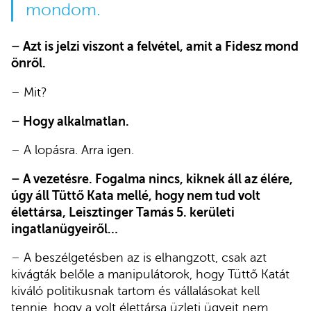
mondom.
–
Azt is jelzi viszont a felvétel, amit a Fidesz mond
önről.
–
Mit?
–
Hogy alkalmatlan.
–
A lopásra. Arra igen.
–
A vezetésre. Fogalma nincs, kiknek áll az élére,
úgy áll Tüttő Kata mellé, hogy nem tud volt
élettársa, Leisztinger Tamás 5. kerületi
ingatlanügyeiről…
–
A beszélgetésben az is elhangzott, csak azt
kivágták belőle a manipulátorok, hogy Tüttő Katát
kiváló politikusnak tartom és vállalásokat kell
tennie, hogy a volt élettársa üzleti ügyeit nem