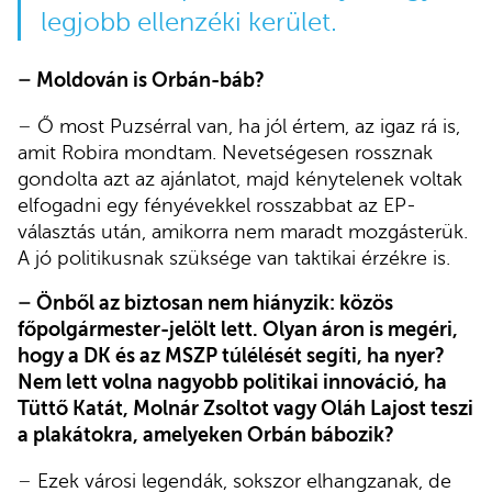
legjobb ellenzéki kerület.
–
Moldován is Orbán-báb?
–
Ő most Puzsérral van, ha jól értem, az igaz rá is,
amit Robira mondtam. Nevetségesen rossznak
gondolta azt az ajánlatot, majd kénytelenek voltak
elfogadni egy fényévekkel rosszabbat az EP-
választás után, amikorra nem maradt mozgásterük.
A jó politikusnak szüksége van taktikai érzékre is.
–
Önből az biztosan nem hiányzik: közös
főpolgármester-jelölt lett. Olyan áron is megéri,
hogy a DK és az MSZP túlélését segíti, ha nyer?
Nem lett volna nagyobb politikai innováció, ha
Tüttő Katát, Molnár Zsoltot vagy Oláh Lajost teszi
a plakátokra, amelyeken Orbán bábozik?
–
Ezek városi legendák, sokszor elhangzanak, de