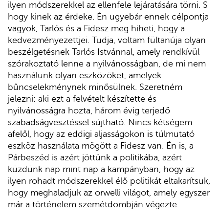
ilyen módszerekkel az ellenfele lejáratására törni. S
hogy kinek az érdeke. Én ugyebár ennek célpontja
vagyok, Tarlós és a Fidesz meg hiheti, hogy a
kedvezményezettjei. Tudja, voltam fültanúja olyan
beszélgetésnek Tarlós Istvánnal, amely rendkívül
szórakoztató lenne a nyilvánosságban, de mi nem
használunk olyan eszközöket, amelyek
bűncselekménynek minősülnek. Szeretném
jelezni: aki ezt a felvételt készítette és
nyilvánosságra hozta, három évig terjedő
szabadságvesztéssel sújtható. Nincs kétségem
afelől, hogy az eddigi aljasságokon is túlmutató
eszköz használata mögött a Fidesz van. Én is, a
Párbeszéd is azért jöttünk a politikába, azért
küzdünk nap mint nap a kampányban, hogy az
ilyen rohadt módszerekkel élő politikát eltakarítsuk,
hogy meghaladjuk az orwelli világot, amely egyszer
már a történelem szemétdombján végezte.