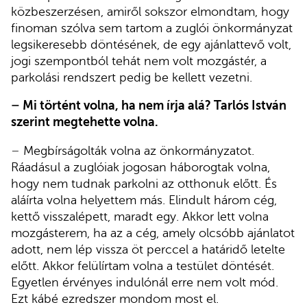
közbeszerzésen, amiről sokszor elmondtam, hogy
finoman szólva sem tartom a zuglói önkormányzat
legsikeresebb döntésének, de egy ajánlattevő volt,
jogi szempontból tehát nem volt mozgástér, a
parkolási rendszert pedig be kellett vezetni.
–
Mi történt volna, ha nem írja alá? Tarlós István
szerint megtehette volna.
–
Megbírságolták volna az önkormányzatot.
Ráadásul a zuglóiak jogosan háborogtak volna,
hogy nem tudnak parkolni az otthonuk előtt. És
aláírta volna helyettem más. Elindult három cég,
kettő visszalépett, maradt egy. Akkor lett volna
mozgásterem, ha az a cég, amely olcsóbb ajánlatot
adott, nem lép vissza öt perccel a határidő letelte
előtt. Akkor felülírtam volna a testület döntését.
Egyetlen érvényes indulónál erre nem volt mód.
Ezt kábé ezredszer mondom most el.