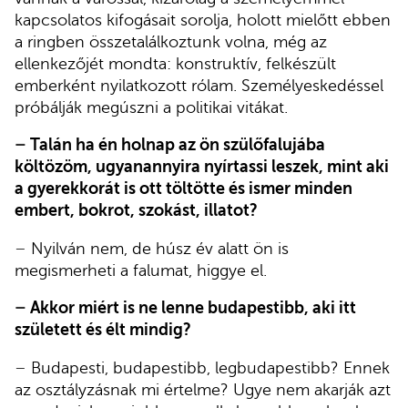
kapcsolatos kifogásait sorolja, holott mielőtt ebben
a ringben összetalálkoztunk volna, még az
ellenkezőjét mondta: konstruktív, felkészült
emberként nyilatkozott rólam. Személyeskedéssel
próbálják megúszni a politikai vitákat.
–
Talán ha én holnap az ön szülőfalujába
költözöm, ugyanannyira nyírtassi leszek, mint aki
a gyerekkorát is ott töltötte és ismer minden
embert, bokrot, szokást, illatot?
–
Nyilván nem, de húsz év alatt ön is
megismerheti a falumat, higgye el.
–
Akkor miért is ne lenne budapestibb, aki itt
született és élt mindig?
–
Budapesti, budapestibb, legbudapestibb? Ennek
az osztályzásnak mi értelme? Ugye nem akarják azt