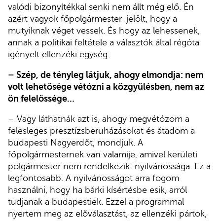
valódi bizonyítékkal senki nem állt még elő. Én
azért vagyok főpolgármester-jelölt, hogy a
mutyiknak véget vessek. És hogy az lehessenek,
annak a politikai feltétele a választók által régóta
igényelt ellenzéki egység.
–
Szép, de tényleg látjuk, ahogy elmondja: nem
volt lehetősége vétózni a közgyűlésben, nem az
ön felelőssége…
–
Vagy láthatnák azt is, ahogy megvétózom a
felesleges presztízsberuházásokat és átadom a
budapesti Nagyerdőt, mondjuk. A
főpolgármesternek van valamije, amivel kerületi
polgármester nem rendelkezik: nyilvánossága. Ez a
legfontosabb. A nyilvánosságot arra fogom
használni, hogy ha bárki kísértésbe esik, arról
tudjanak a budapestiek. Ezzel a programmal
nyertem meg az előválasztást, az ellenzéki pártok,