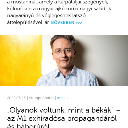
a mostaninál, amely a kárpátaljai szegények,
különösen a magyar ajkú roma nagycsaládok
nagyarányú és véglegesnek látszó
áttelepülésével jár.
BŐVEBBEN >>>
2022.03.23. | Stumpf András |
Interjú
„Olyanok voltunk, mint a békák” –
az M1 exhíradósa propagandáról
és háborúról