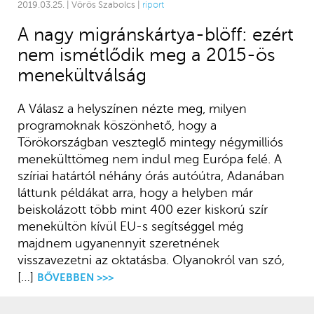
2019.03.25. | Vörös Szabolcs |
riport
A nagy migránskártya-blöff: ezért
nem ismétlődik meg a 2015-ös
menekültválság
A Válasz a helyszínen nézte meg, milyen
programoknak köszönhető, hogy a
Törökországban veszteglő mintegy négymilliós
menekülttömeg nem indul meg Európa felé. A
szíriai határtól néhány órás autóútra, Adanában
láttunk példákat arra, hogy a helyben már
beiskolázott több mint 400 ezer kiskorú szír
menekültön kívül EU-s segítséggel még
majdnem ugyanennyit szeretnének
visszavezetni az oktatásba. Olyanokról van szó,
[…]
BŐVEBBEN >>>