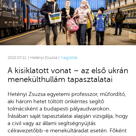
2022.07.11. | Hetényi Zsuzsa |
Nagytotál
A kisiklatott vonat – az első ukrán
menekülthullám tapasztalatai
Hetényi Zsuzsa egyetemi professzor, műfordító,
aki három hetet töltött önkéntes segítő
tolmácsként a budapesti pályaudvarokon.
Írásában saját tapasztalatai alapján vizsgálja, hogy
a civil vagy az állami segítségnyújtás
célravezetőbb-e menekültáradat esetén. Főként