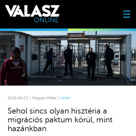
☰
2026.06.03. | Magyari Péter |
Háttér
Sehol sincs olyan hisztéria a
migrációs paktum körül, mint
hazánkban