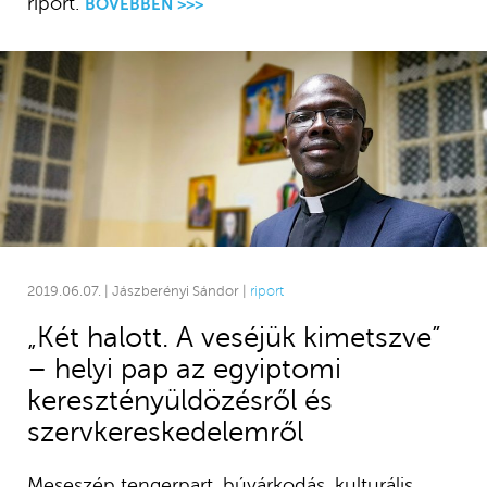
riport.
BŐVEBBEN >>>
2019.06.07. | Jászberényi Sándor |
riport
„Két halott. A veséjük kimetszve”
– helyi pap az egyiptomi
keresztényüldözésről és
szervkereskedelemről
Meseszép tengerpart, búvárkodás, kulturális