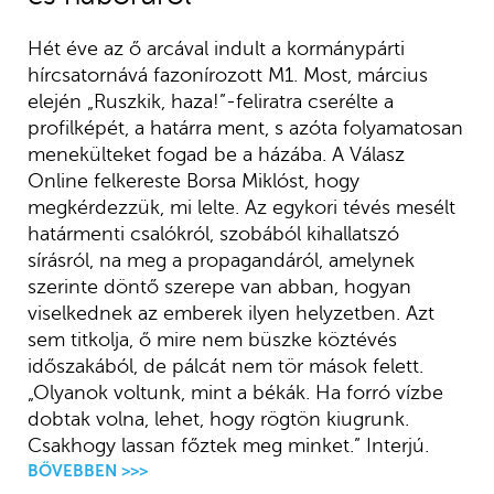
Hét éve az ő arcával indult a kormánypárti
hírcsatornává fazonírozott M1. Most, március
elején „Ruszkik, haza!”-feliratra cserélte a
profilképét, a határra ment, s azóta folyamatosan
menekülteket fogad be a házába. A Válasz
Online felkereste Borsa Miklóst, hogy
megkérdezzük, mi lelte. Az egykori tévés mesélt
határmenti csalókról, szobából kihallatszó
sírásról, na meg a propagandáról, amelynek
szerinte döntő szerepe van abban, hogyan
viselkednek az emberek ilyen helyzetben. Azt
sem titkolja, ő mire nem büszke köztévés
időszakából, de pálcát nem tör mások felett.
„Olyanok voltunk, mint a békák. Ha forró vízbe
dobtak volna, lehet, hogy rögtön kiugrunk.
Csakhogy lassan főztek meg minket.” Interjú.
BŐVEBBEN >>>