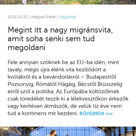
2024.10.30. | Magyari Péter |
Nagytotál
Megint itt a nagy migránsvita,
amit soha senki sem tud
megoldani
Fele annyian szöknek be az EU-ba idén, mint
tavaly, mégis újra élénk vita kezdődött a
kvótákról és a bevándorlásról – Budapesttől
Pozsonyig, Rómától Hágáig, Bécstől Brüsszelig
erről szól a politika. Az Európába költözőknek
csak töredékét teszik ki a lélekvesztőkön érkezők
vagy kerítésen átmászók, de velük tíz éve nem
tud a kontinens mit kezdeni.
BŐVEBBEN >>>