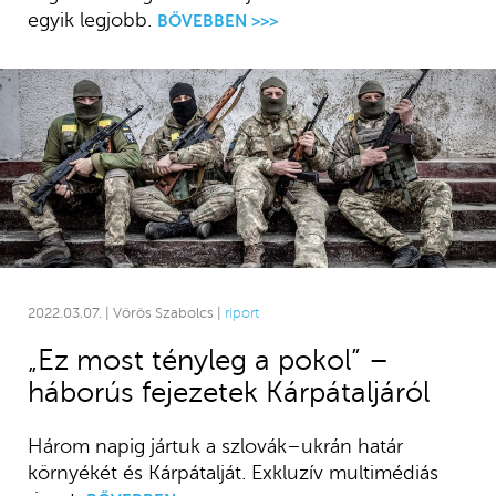
egyik legjobb.
BŐVEBBEN >>>
2022.03.07. | Vörös Szabolcs |
riport
„Ez most tényleg a pokol” –
háborús fejezetek Kárpátaljáról
Három napig jártuk a szlovák–ukrán határ
környékét és Kárpátalját. Exkluzív multimédiás