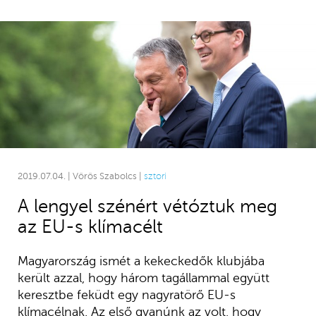
2019.07.04. | Vörös Szabolcs |
sztori
A lengyel szénért vétóztuk meg
az EU-s klímacélt
Magyarország ismét a kekeckedők klubjába
került azzal, hogy három tagállammal együtt
keresztbe feküdt egy nagyratörő EU-s
klímacélnak. Az első gyanúnk az volt, hogy