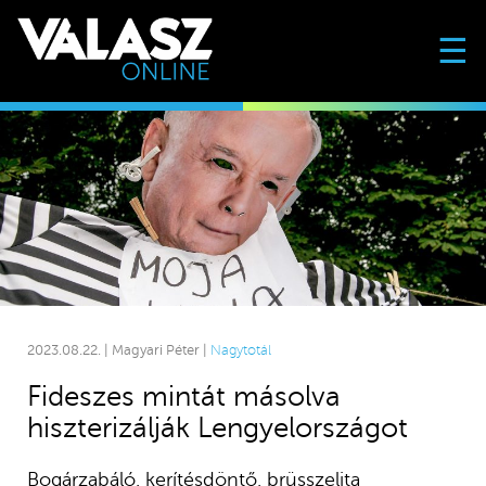
☰
2023.08.22. | Magyari Péter |
Nagytotál
Fideszes mintát másolva
hiszterizálják Lengyelországot
Bogárzabáló, kerítésdöntő, brüsszelita