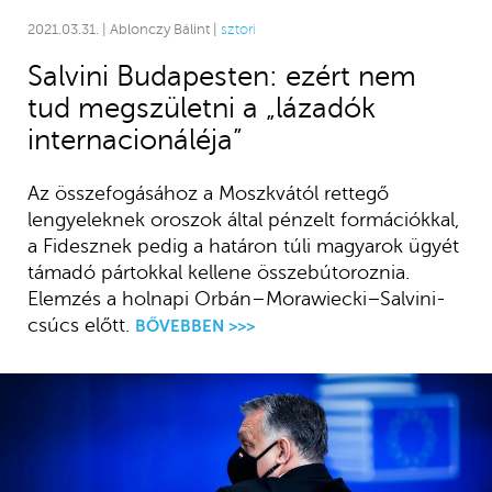
2021.03.31. | Ablonczy Bálint |
sztori
Salvini Budapesten: ezért nem
tud megszületni a „lázadók
internacionáléja”
Az összefogásához a Moszkvától rettegő
lengyeleknek oroszok által pénzelt formációkkal,
a Fidesznek pedig a határon túli magyarok ügyét
támadó pártokkal kellene összebútoroznia.
Elemzés a holnapi Orbán–Morawiecki–Salvini-
csúcs előtt.
BŐVEBBEN >>>