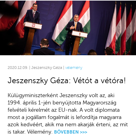
2020.12.09. | Jeszenszky Géza |
vélemény
Jeszenszky Géza: Vétót a vétóra!
Külügyminiszterként Jeszenszky volt az, aki
1994. április 1-jén benyújtotta Magyarország
felvételi kérelmét az EU-nak. A volt diplomata
most a jogállam fogalmát is lefordítja magyarra
azok kedvéért, akik ma nem akarják érteni, az mit
is takar. Vélemény.
BŐVEBBEN >>>