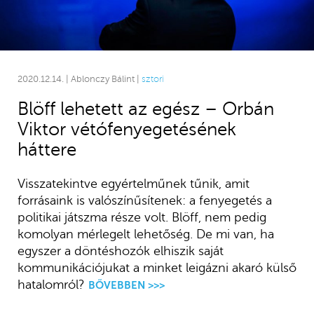
2020.12.14. | Ablonczy Bálint |
sztori
Blöff lehetett az egész – Orbán
Viktor vétófenyegetésének
háttere
Visszatekintve egyértelműnek tűnik, amit
forrásaink is valószínűsítenek: a fenyegetés a
politikai játszma része volt. Blöff, nem pedig
komolyan mérlegelt lehetőség. De mi van, ha
egyszer a döntéshozók elhiszik saját
kommunikációjukat a minket leigázni akaró külső
hatalomról?
BŐVEBBEN >>>