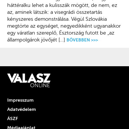
háttéralku lehet a kulisszák mögött, de nem, ez
az, aminek látszik: a visegrádi összetartás
kényszeres demonstrálása. Végül Szlovákia
megtörte az egységet, negyedikként ugyanakkor
egy váratlan szereplő, Észtország futott be „az
állampolgárok jövőjét […]
BŐVEBBEN >>>
Impresszum
Adatvédelem
ÁSZF
Médiaajánlat