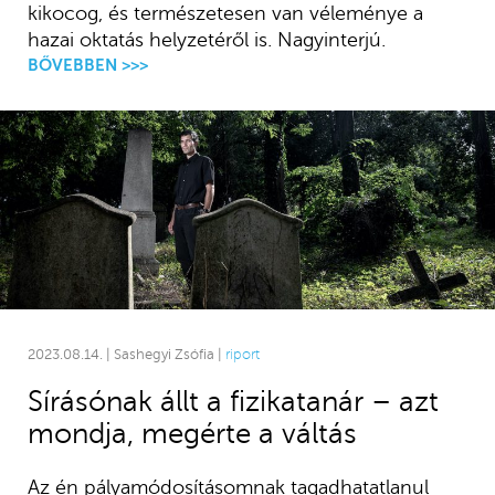
kikocog, és természetesen van véleménye a
hazai oktatás helyzetéről is. Nagyinterjú.
BŐVEBBEN >>>
2023.08.14. | Sashegyi Zsófia |
riport
Sírásónak állt a fizikatanár – azt
mondja, megérte a váltás
Az én pályamódosításomnak tagadhatatlanul