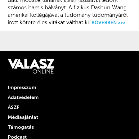
data módszertanának alkalmazásával ledönt
számos hamis bálványt. A fizikus Dashun Wang
amerikai kollégájával a tudomány tudományáról
írott kötete éles vitákat válthat ki.
BŐVEBBEN >>>
Impresszum
Adatvédelem
ÁSZF
Médiaajánlat
Támogatás
Podcast