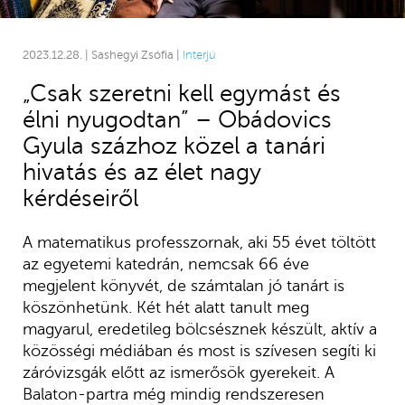
2023.12.28. | Sashegyi Zsófia |
Interjú
„Csak szeretni kell egymást és
élni nyugodtan” – Obádovics
Gyula százhoz közel a tanári
hivatás és az élet nagy
kérdéseiről
A matematikus professzornak, aki 55 évet töltött
az egyetemi katedrán, nemcsak 66 éve
megjelent könyvét, de számtalan jó tanárt is
köszönhetünk. Két hét alatt tanult meg
magyarul, eredetileg bölcsésznek készült, aktív a
közösségi médiában és most is szívesen segíti ki
záróvizsgák előtt az ismerősök gyerekeit. A
Balaton-partra még mindig rendszeresen