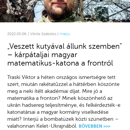
2022.05.06. | Vörös Szabolcs |
Interjú
„Veszett kutyával állunk szemben”
– kárpátaljai magyar
matematikus-katona a frontról
Traski Viktor a héten országos ismertségre tett
szert, miután rakétatűzzel a háttérben köszönte
meg a neki ítélt akadémiai díjat. Mire jó a
matematika a fronton? Minek köszönhető az
ukrán hadsereg teljesítménye, és felkérdezték-e
katonatársai a magyar kormány viselkedése
miatt? Interjú a bombatüzek közti szünetben –
valahonnan Kelet-Ukrajnából.
BŐVEBBEN >>>