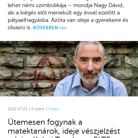
lehet némi szimbolikája – mondja Nagy Dávid,
aki a kiégés elől menekült egy évvel ezelőtt a
pályaelhagyásba. Azóta van ideje a gyerekeire és
olvasni is.
BŐVEBBEN >>>
2022.07.22. | A szerk. |
Interjú
Ütemesen fogynak a
matektanárok, ideje vészjelzést