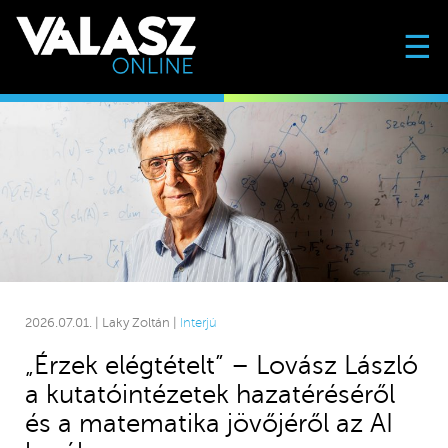
☰
2026.07.01. | Laky Zoltán |
Interjú
„Érzek elégtételt” – Lovász László
a kutatóintézetek hazatéréséről
és a matematika jövőjéről az AI