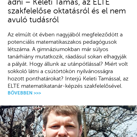
adni – Keleti Tamás, az ELTE
szakfelelőse oktatásról és el nem
avuló tudásról
Az elmúlt öt évben nagyjából megfeleződött a
potenciális matematikaszakos pedagógusok
létszáma. A gimnáziumokban már súlyos
tanárhiány mutatkozik, ráadásul sokan elhagyják
a pályát. Hogy állunk az utánpótlással? Miért volt
sokkoló látni a csütörtökön nyilvánosságra
hozott ponthatárokat? Interjú Keleti Tamással, az
ELTE matematikatanár-képzés szakfelelősével.
BŐVEBBEN >>>