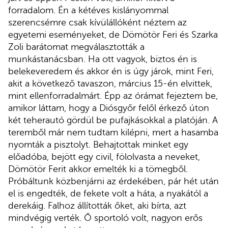
forradalom. Én a kétéves kislányommal
szerencsémre csak kívülállóként néztem az
egyetemi eseményeket, de Dömötör Feri és Szarka
Zoli barátomat megválasztották a
munkástanácsban. Ha ott vagyok, biztos én is
belekeveredem és akkor én is úgy járok, mint Feri,
akit a következő tavaszon, március 15-én elvittek,
mint ellenforradalmárt. Épp az órámat fejeztem be,
amikor láttam, hogy a Diósgyőr felől érkező úton
két teherautó gördül be pufajkásokkal a platóján. A
teremből már nem tudtam kilépni, mert a hasamba
nyomták a pisztolyt. Behajtottak minket egy
előadóba, bejött egy civil, fölolvasta a neveket,
Dömötör Ferit akkor emelték ki a tömegből.
Próbáltunk közbenjárni az érdekében, pár hét után
el is engedték, de fekete volt a háta, a nyakától a
derekáig. Falhoz állították őket, aki bírta, azt
mindvégig verték. Ő sportoló volt, nagyon erős