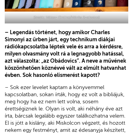
(fotók: Válasz Online/Vörös Szabolcs)
– Legendás történet, hogy amikor Charles
Simonyi az űrben járt, egy technikum diákjai
rádiókapcsolatba léptek vele és arra a kérdésre,
milyen olvasmány volt rá a legnagyobb hatással,
azt válaszolta: „az Obádovics”. A neve a művének
köszönhetően köznévvé vált az elmúlt hatvanhat
évben. Sok hasonló elismerést kapott?
– Sok ezer levelet kaptam a könyvemmel
kapcsolatban, sokan írták, hogy ez volt a bibliájuk,
meg hogy ha ez nem lett volna, sosem
érettségiznek le. Olyan is volt, aki néhány éve azt
írta, bárcsak legalább egyszer találkozhatna velem.
El is jött a kislány, aki Miskolcon végzett, és hozott
nekem egy festményt, amit az édesanyja készített,