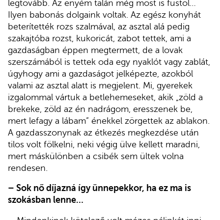
legtovább. Az enyém talán még most is füstöl…
Ilyen babonás dolgaink voltak. Az egész konyhát
beterítették rozs szalmával, az asztal alá pedig
szakajtóba rozst, kukoricát, zabot tettek, ami a
gazdaságban éppen megtermett, de a lovak
szerszámából is tettek oda egy nyaklót vagy zablát,
úgyhogy ami a gazdaságot jelképezte, azokból
valami az asztal alatt is megjelent. Mi, gyerekek
izgalommal vártuk a betlehemeseket, akik „zöld a
brekeke, zöld az én nadrágom, eresszenek be,
mert lefagy a lábam” énekkel zörgettek az ablakon.
A gazdasszonynak az étkezés megkezdése után
tilos volt fölkelni, neki végig ülve kellett maradni,
mert máskülönben a csibék sem ültek volna
rendesen.
– Sok nő díjazná így ünnepekkor, ha ez ma is
szokásban lenne…