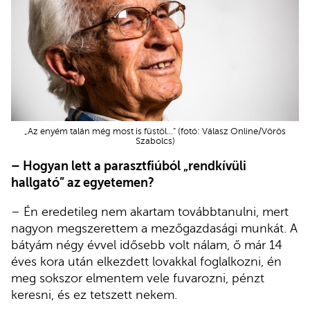
„Az enyém talán még most is füstöl…” (fotó: Válasz Online/Vörös
Szabolcs)
– Hogyan lett a parasztfiúból „rendkívüli
hallgató” az egyetemen?
– Én eredetileg nem akartam továbbtanulni, mert
nagyon megszerettem a mezőgazdasági munkát. A
bátyám négy évvel idősebb volt nálam, ő már 14
éves kora után elkezdett lovakkal foglalkozni, én
meg sokszor elmentem vele fuvarozni, pénzt
keresni, és ez tetszett nekem.