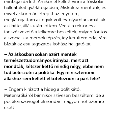
mintagazda lett. Amikor el kellett vinni a főiskolai
hallgatókat gyárlátogatásra, Miskolcra mentünk, és
mivel akkor már létrejött az egyetem,
meglátogattam az egyik volt évfolyamtársamat, aki
azt hitte, állás után jöttem. Végül a rektor és a
tanszékvezető a lelkemre beszéltek, milyen fontos
a szocialista mérnökképzés, így kerültem oda, rám
bízták az esti tagozatos kohász hallgatókat.
– Az átkosban sokan azért mentek
természettudományos irányba, mert azt
mondták, kétszer kettő mindig négy, ebbe nem
tud beleszólni a politika. Egy minisztériumi
álláshoz sem kellett elköteleződni a párt felé?
– Engem kirázott a hideg a politikától.
Matematikáról bármikor szívesen beszéltem, de a
politikai szöveget elmondani nagyon nehezemre
esett.