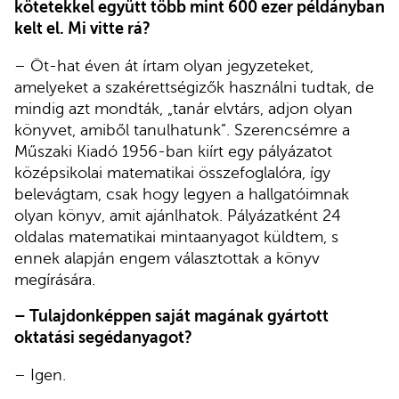
kötetekkel együtt több mint 600 ezer példányban
kelt el. Mi vitte rá?
– Öt-hat éven át írtam olyan jegyzeteket,
amelyeket a szakérettségizők használni tudtak, de
mindig azt mondták, „tanár elvtárs, adjon olyan
könyvet, amiből tanulhatunk”. Szerencsémre a
Műszaki Kiadó 1956-ban kiírt egy pályázatot
középsikolai matematikai összefoglalóra, így
belevágtam, csak hogy legyen a hallgatóimnak
olyan könyv, amit ajánlhatok. Pályázatként 24
oldalas matematikai mintaanyagot küldtem, s
ennek alapján engem választottak a könyv
megírására.
– Tulajdonképpen saját magának gyártott
oktatási segédanyagot?
– Igen.