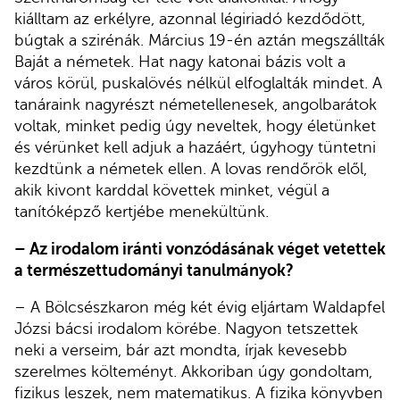
kiálltam az erkélyre, azonnal légiriadó kezdődött,
búgtak a szirénák. Március 19-én aztán megszállták
Baját a németek. Hat nagy katonai bázis volt a
város körül, puskalövés nélkül elfoglalták mindet. A
tanáraink nagyrészt németellenesek, angolbarátok
voltak, minket pedig úgy neveltek, hogy életünket
és vérünket kell adjuk a hazáért, úgyhogy tüntetni
kezdtünk a németek ellen. A lovas rendőrök elől,
akik kivont karddal követtek minket, végül a
tanítóképző kertjébe menekültünk.
– Az irodalom iránti vonzódásának véget vetettek
a természettudományi tanulmányok?
– A Bölcsészkaron még két évig eljártam Waldapfel
Józsi bácsi irodalom körébe. Nagyon tetszettek
neki a verseim, bár azt mondta, írjak kevesebb
szerelmes költeményt. Akkoriban úgy gondoltam,
fizikus leszek, nem matematikus. A fizika könyvben