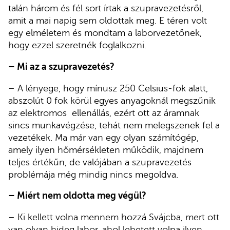
talán három és fél sort írtak a szupravezetésről,
amit a mai napig sem oldottak meg. E téren volt
egy elméletem és mondtam a laborvezetőnek,
hogy ezzel szeretnék foglalkozni.
– Mi az a szupravezetés?
– A lényege, hogy mínusz 250 Celsius-fok alatt,
abszolút 0 fok körül egyes anyagoknál megszűnik
az elektromos ellenállás, ezért ott az áramnak
sincs munkavégzése, tehát nem melegszenek fel a
vezetékek. Ma már van egy olyan számítógép,
amely ilyen hőmérsékleten működik, majdnem
teljes értékűn, de valójában a szupravezetés
problémája még mindig nincs megoldva.
– Miért nem oldotta meg végül?
– Ki kellett volna mennem hozzá Svájcba, mert ott
van olyan hideg labor, ahol lehetett volna ilyen