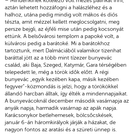
– Mindenkinek kötelező volt mézes pálinkát inni,
aztán lehetett hozzáfogni a halászléhez és a
halhoz, utána pedig mindig volt mákos és diós
tészta, amit mézzel kellett meglocsolgatni, meg
persze bejgli, az éjféli mise után pedig kocsonyát
ettünk. A belsővárosi templom a papoké volt, a
külvárosi pedig a barátoké. Mi a barátokhoz
tartoztunk, mert Dalmáciából valamikor tizenhat
baráttal jött az a több mint tízezer bunyevác
család, aki Baja, Szeged, Katymár, Gara térségében
telepedett le, még a török idők előtt. A régi
bunyevác „egyik kezében kapa, másik kezében
fegyver”-közmondás is jelzi, hogy a törökökkel
állandó harcban álltak, így élték a mindennapjaikat.
A bunyevácoknál december második vasárnapja az
anyák napja, harmadik vasárnap az apák napja.
Karácsonykor betlehemesek, bölcsőcskések,
január 6-án háromkirályok járják a házakat, de
nagyon fontos az aratási és a szüreti ünnep is.