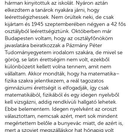
hárman kinyitottuk az iskolát. Nyáron aztán
elkezdtem a tanárok nyakára járni, hogy
leérettségizhessek. Nem örültek neki, de csak
kijártam és 1945 szeptemberében négyen a 42 fős
osztályból leérettségiztünk. Októberben már
Budapesten voltam, hogy az osztályfőnököm
javaslatára beiratkozzak a Pázmány Péter
Tudományegyetem irodalom szakára, de mivel se
görög, se latin érettségim nem volt, ezekből
különbözetit kellett volna tennem, amit nem
vállaltam. Akkor mondták, hogy ha matematika–
fizika szakra jelentkezem, a reál tagozatos
gimnáziumi érettségit is elfogadják, így csak
matematikából, fizikából és egy idegen nyelvből
kell vizsgázni, addig rendkívüli hallgató lehetek.
Ebbe belementem. Idegen nyelvként az oroszt
választottam, nemcsak azért, mert sok mindent
megértettem belőle a bunyevác miatt, de azért is,
mert a szovjet megszálláskor hat hónapig volt