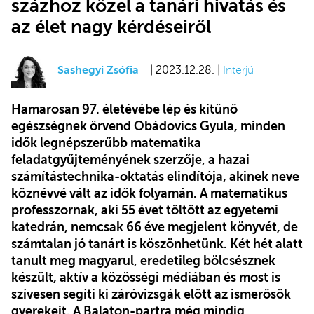
százhoz közel a tanári hivatás és
az élet nagy kérdéseiről
Sashegyi Zsófia
| 2023.12.28. |
Interjú
Hamarosan 97. életévébe lép és kitűnő
egészségnek örvend Obádovics Gyula, minden
idők legnépszerűbb matematika
feladatgyűjteményének szerzője,
a hazai
számítástechnika-oktatás
elindítója, akinek neve
köznévvé vált az idők folyamán. A matematikus
professzornak, aki 55 évet töltött az egyetemi
katedrán, nemcsak 66 éve megjelent könyvét, de
számtalan jó tanárt is köszönhetünk. Két hét alatt
tanult meg magyarul, eredetileg bölcsésznek
készült, aktív a közösségi médiában és most is
szívesen segíti ki záróvizsgák előtt az ismerősök
gyerekeit. A Balaton-partra még mindig