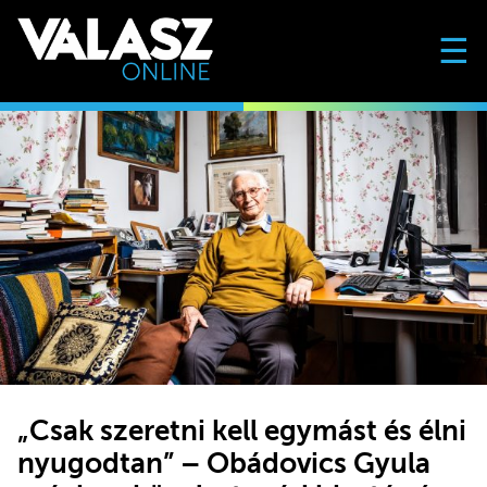
☰
„Csak szeretni kell egymást és élni
nyugodtan” – Obádovics Gyula