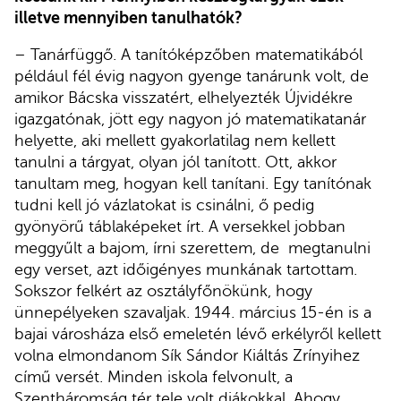
illetve mennyiben tanulhatók?
– Tanárfüggő. A tanítóképzőben matematikából
például fél évig nagyon gyenge tanárunk volt, de
amikor Bácska visszatért, elhelyezték Újvidékre
igazgatónak, jött egy nagyon jó matematikatanár
helyette, aki mellett gyakorlatilag nem kellett
tanulni a tárgyat, olyan jól tanított. Ott, akkor
tanultam meg, hogyan kell tanítani. Egy tanítónak
tudni kell jó vázlatokat is csinálni, ő pedig
gyönyörű táblaképeket írt. A versekkel jobban
meggyűlt a bajom, írni szerettem, de megtanulni
egy verset, azt időigényes munkának tartottam.
Sokszor felkért az osztályfőnökünk, hogy
ünnepélyeken szavaljak. 1944. március 15-én is a
bajai városháza első emeletén lévő erkélyről kellett
volna elmondanom Sík Sándor Kiáltás Zrínyihez
című versét. Minden iskola felvonult, a
Szentháromság tér tele volt diákokkal. Ahogy