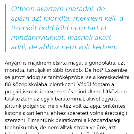
Otthon akartam maradni, de
apám azt mondta, mennem kell, a
tizenkét hold föld nem tart el
mindannyiunkat. Inasnak akart
adni, de ahhoz nem volt kedvem.
Anyám is majdnem elsírta magát a gondolatra, azt
mondta, tanuljak inkább tovább. De hol? Eszembe
se jutott addig se tanítóképzőbe, se a kereskedelmi
fiú középiskolába jelentkezni. Végül fogtam a
polgári iskolás indexemet és elindultam. Útközben
találkoztam az egyik barátommal, akivel együtt
jártunk polgáriba, neki vitéz volt az apja, önkéntes
katona akart lenni, ehhez szeretett volna érettségit
szerezni. Elmentünk beiratkozni a közgazdasági
technikumba, de nem álltak szóba velünk, azt