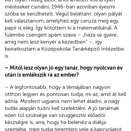
méréseket csinálni, 1946-ban azonban ilyesmi
szóba se kerülhetett. Végül beláttam: olyan pályát
kell választanom, amelyhez egy ceruza meg egy
papír is elég. Így kötöttem ki a matematikánál. A
fülembe csengett apám szava – „haza se gyere,
amíg nem lesz kenyér a kezedben” –, így
beiratkoztam a Középiskolai Tanárképző Intézetbe
is.
– Mitől lesz olyan jó egy tanár, hogy nyolcvan év
után is emlékszik rá az ember?
– A legfontosabb, hogy a témájában nagyon
otthon legyen és pontosan tudja, mi az, amit át kell
adnia. Mindent ugyanis nem lehet átadni, a nagy
tudás alapján tudni kell szelektálni. A jó tanárnak
ezen túl szüksége van szuggesztív előadói
készségre is, arra, hogy ha belenéz a diákja
szemébe, meg tudja teremteni vele a kapcsolatot.