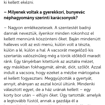
ki kellett ekézni.
– Milyenek voltak a gyerekkori, bunyevác
néphagyomány szerinti karácsonyok?
– Nagyon emlékezetesek. A szentestét badnji
dannak neveztük, ilyenkor minden rokonhoz el
kellett mennünk köszönteni őket. Baján mindenütt
halleves volt az esti menü, külön volt a tészta,
külön a lé, külön a hal. A vacsorát megelőző kis
szertartás valószínűleg még a török időkből maradt
ránk. Egy tányérban kitettünk az asztalra mézet,
egy másikban fokhagymát, almát, diót, szőlőt. Azzal
indult a vacsora, hogy ezeket a mézbe mártogatva
el kellett fogyasztani. Meggyújtották a gyertyát,
annyit, ahányan az asztal körül ültünk. Mindenki
választott egyet, de a ház urának kellett – egy
korty bor után – elfújni őket. Úgy tartották: amelyik
a legtovább füstöl, annak a gazdája él a