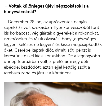
– Voltak különleges újévi népszokások is a
bunyevácoknál?
– December 28-án, az aprószentek napján
suprikálás volt szokásban. Ilyenkor vesszőből font
kis korbáccsal végigjárták a gyerekek a rokonokat,
ismerősöket és rájuk olvasták, hogy „egészséges
legyen, keléses ne legyen” és kissé megcsapkodták
őket. Cserébe kaptak diót, almát, sőt, pénzt is
kerestünk ezzel kicsi korunkban. De a legnagyobb
ünnep februárban volt, a préló, ami egy déli
ebéddel kezdődött, aztán éjjel kettőig szólt a
tambura zene és jártuk a körtáncot.