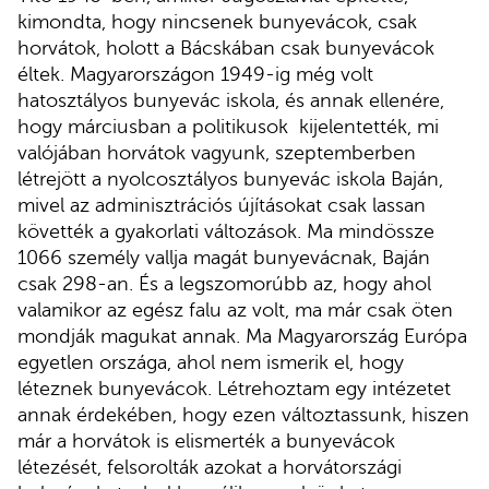
kimondta, hogy nincsenek bunyevácok, csak
horvátok, holott a Bácskában csak bunyevácok
éltek. Magyarországon 1949-ig még volt
hatosztályos bunyevác iskola, és annak ellenére,
hogy márciusban a politikusok kijelentették, mi
valójában horvátok vagyunk, szeptemberben
létrejött a nyolcosztályos bunyevác iskola Baján,
mivel az adminisztrációs újításokat csak lassan
követték a gyakorlati változások. Ma mindössze
1066 személy vallja magát bunyevácnak, Baján
csak 298-an. És a legszomorúbb az, hogy ahol
valamikor az egész falu az volt, ma már csak öten
mondják magukat annak. Ma Magyarország Európa
egyetlen országa, ahol nem ismerik el, hogy
léteznek bunyevácok. Létrehoztam egy intézetet
annak érdekében, hogy ezen változtassunk, hiszen
már a horvátok is elismerték a bunyevácok
létezését, felsorolták azokat a horvátországi