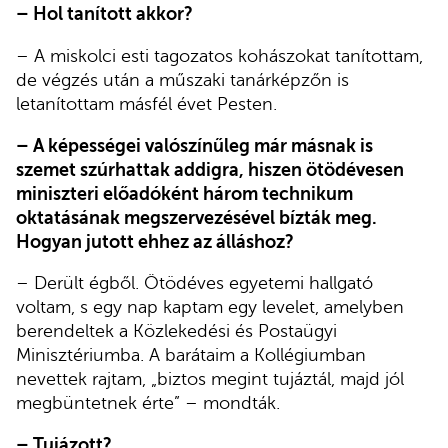
– Hol tanított akkor?
– A miskolci esti tagozatos kohászokat tanítottam,
de végzés után a műszaki tanárképzőn is
letanítottam másfél évet Pesten.
– A képességei valószínűleg már másnak is
szemet szúrhattak addigra, hiszen ötödévesen
miniszteri előadóként három technikum
oktatásának megszervezésével bízták meg.
Hogyan jutott ehhez az álláshoz?
– Derült égből. Ötödéves egyetemi hallgató
voltam, s egy nap kaptam egy levelet, amelyben
berendeltek a Közlekedési és Postaügyi
Minisztériumba. A barátaim a Kollégiumban
nevettek rajtam, „biztos megint tujáztál, majd jól
megbüntetnek érte” – mondták.
– Tujázott?