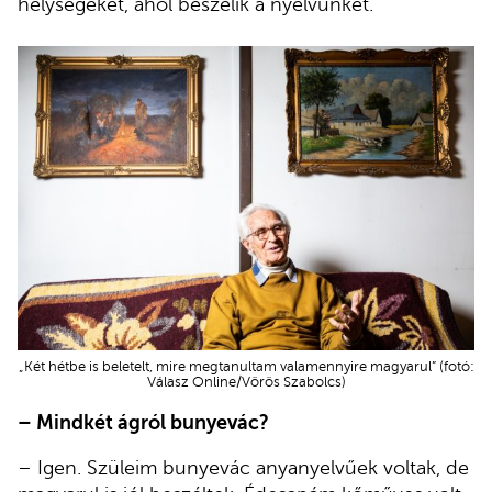
helységeket, ahol beszélik a nyelvünket.
„Két hétbe is beletelt, mire megtanultam valamennyire magyarul” (fotó:
Válasz Online/Vörös Szabolcs)
– Mindkét ágról bunyevác?
– Igen. Szüleim bunyevác anyanyelvűek voltak, de