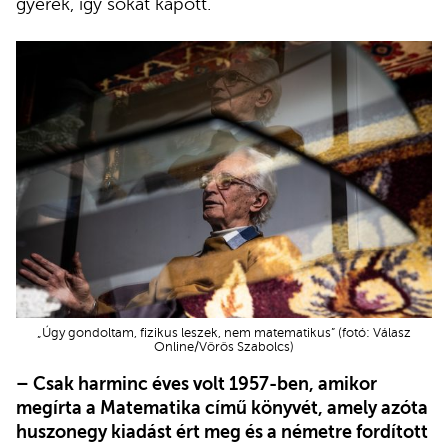
gyerek, így sokat kapott.
„Úgy gondoltam, fizikus leszek, nem matematikus” (fotó: Válasz
Online/Vörös Szabolcs)
– Csak harminc éves volt 1957-ben, amikor
megírta a Matematika című könyvét, amely azóta
huszonegy kiadást ért meg és a németre fordított