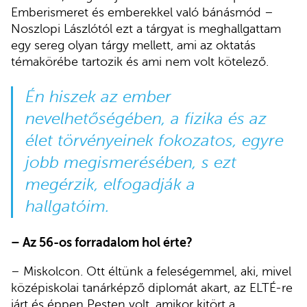
Emberismeret és emberekkel való bánásmód –
Noszlopi Lászlótól ezt a tárgyat is meghallgattam
egy sereg olyan tárgy mellett, ami az oktatás
témakörébe tartozik és ami nem volt kötelező.
Én hiszek az ember
nevelhetőségében, a fizika és az
élet törvényeinek fokozatos, egyre
jobb megismerésében, s ezt
megérzik, elfogadják a
hallgatóim.
– Az 56-os forradalom hol érte?
– Miskolcon. Ott éltünk a feleségemmel, aki, mivel
középiskolai tanárképző diplomát akart, az ELTÉ-re
járt és éppen Pesten volt, amikor kitört a