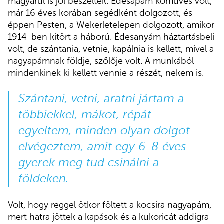
magyarul is jól beszéltek. Édesapám kőműves volt,
már 16 éves korában segédként dolgozott, és
éppen Pesten, a Wekerletelepen dolgozott, amikor
1914-ben kitört a háború. Édesanyám háztartásbeli
volt, de szántania, vetnie, kapálnia is kellett, mivel a
nagyapámnak földje, szőlője volt. A munkából
mindenkinek ki kellett vennie a részét, nekem is.
Szántani, vetni, aratni jártam a
többiekkel, mákot, répát
egyeltem, minden olyan dolgot
elvégeztem, amit egy 6-8 éves
gyerek meg tud csinálni a
földeken.
Volt, hogy reggel ötkor föltett a kocsira nagyapám,
mert hatra jöttek a kapások és a kukoricát addigra