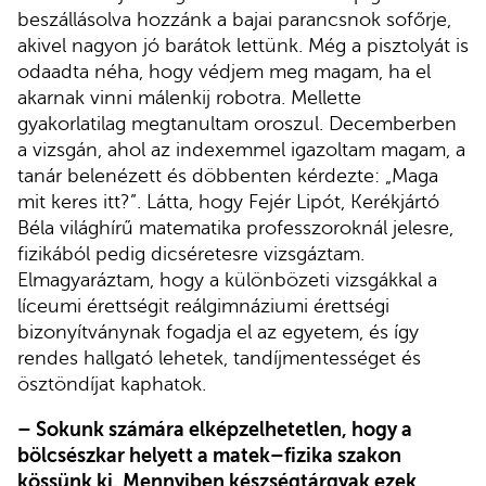
beszállásolva hozzánk a bajai parancsnok sofőrje,
akivel nagyon jó barátok lettünk. Még a pisztolyát is
odaadta néha, hogy védjem meg magam, ha el
akarnak vinni málenkij robotra. Mellette
gyakorlatilag megtanultam oroszul. Decemberben
a vizsgán, ahol az indexemmel igazoltam magam, a
tanár belenézett és döbbenten kérdezte: „Maga
mit keres itt?”. Látta, hogy Fejér Lipót, Kerékjártó
Béla világhírű matematika professzoroknál jelesre,
fizikából pedig dicséretesre vizsgáztam.
Elmagyaráztam, hogy a különbözeti vizsgákkal a
líceumi érettségit reálgimnáziumi érettségi
bizonyítványnak fogadja el az egyetem, és így
rendes hallgató lehetek, tandíjmentességet és
ösztöndíjat kaphatok.
– Sokunk számára elképzelhetetlen, hogy a
bölcsészkar helyett a matek–fizika szakon
kössünk ki. Mennyiben készségtárgyak ezek