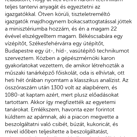
teljes tantervi anyagát és egyeztetni az
igazgatókkal. Ötven körüli, tiszteletreméltó
igazgatók majdhogynem bokacsattogtatással jöttek
a minisztériumba hozzám, és én a magam 22
évével elszégyelltem magam. Békéscsabára egy
vízépítőt, Székesfehérvárra egy útépítőt,
Budapestre egy út-, híd-, vasútépítő technikumot
szerveztem. Közben a gépészmérnöki karon
gyakorlatokat vezettem, de amikor létrehozták a
műszaki tanárképző főiskolát, oda is elhívtak, ott
heti hét órában nyomtam a klasszikus analízist. Az
összóraszám után 1300 volt az alapbérem, és
1080-at kaptam azért, mert plusz előadásokat
tartottam. Akkor így megfizették az egyetemi
tanárokat. Emlékszem, havonta ezer forintot
küldtem az apámnak, aki a piacon megvette a
beszolgáltatni való csibét, búzát, kukoricát, és
mivel időben teljesítette a beszolgáltatást,