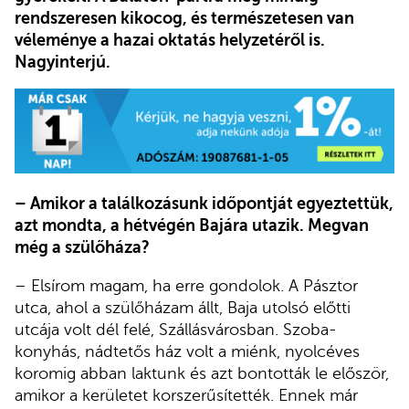
rendszeresen kikocog, és természetesen van
véleménye a hazai oktatás helyzetéről is.
Nagyinterjú.
– Amikor a találkozásunk időpontját egyeztettük,
azt mondta, a hétvégén Bajára utazik. Megvan
még a szülőháza?
– Elsírom magam, ha erre gondolok. A Pásztor
utca, ahol a szülőházam állt, Baja utolsó előtti
utcája volt dél felé, Szállásvárosban. Szoba-
konyhás, nádtetős ház volt a miénk, nyolcéves
koromig abban laktunk és azt bontották le először,
amikor a kerületet korszerűsítették. Ennek már