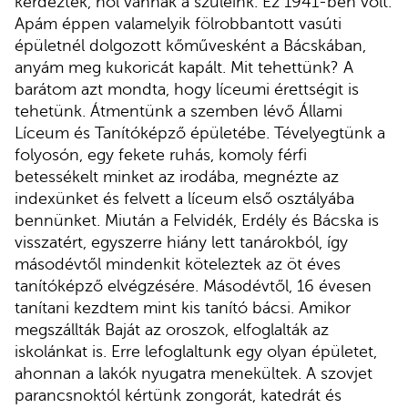
kérdezték, hol vannak a szüleink. Ez 1941-ben volt.
Apám éppen valamelyik fölrobbantott vasúti
épületnél dolgozott kőművesként a Bácskában,
anyám meg kukoricát kapált. Mit tehettünk? A
barátom azt mondta, hogy líceumi érettségit is
tehetünk. Átmentünk a szemben lévő Állami
Líceum és Tanítóképző épületébe. Tévelyegtünk a
folyosón, egy fekete ruhás, komoly férfi
betessékelt minket az irodába, megnézte az
indexünket és felvett a líceum első osztályába
bennünket. Miután a Felvidék, Erdély és Bácska is
visszatért, egyszerre hiány lett tanárokból, így
másodévtől mindenkit köteleztek az öt éves
tanítóképző elvégzésére. Másodévtől, 16 évesen
tanítani kezdtem mint kis tanító bácsi. Amikor
megszállták Baját az oroszok, elfoglalták az
iskolánkat is. Erre lefoglaltunk egy olyan épületet,
ahonnan a lakók nyugatra menekültek. A szovjet
parancsnoktól kértünk zongorát, katedrát és