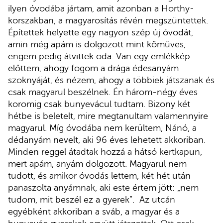
ilyen óvodába jártam, amit azonban a Horthy-
korszakban, a magyarosítás révén megszüntettek.
Építettek helyette egy nagyon szép új óvodát,
amin még apám is dolgozott mint kőműves,
engem pedig átvittek oda. Van egy emlékkép
előttem, ahogy fogom a drága édesanyám
szoknyáját, és nézem, ahogy a többiek játszanak és
csak magyarul beszélnek. Én három-négy éves
koromig csak bunyevácul tudtam. Bizony két
hétbe is beletelt, mire megtanultam valamennyire
magyarul. Míg óvodába nem kerültem, Nánó, a
dédanyám nevelt, aki 96 éves lehetett akkoriban.
Minden reggel átadtak hozzá a hátsó kertkapun,
mert apám, anyám dolgozott. Magyarul nem
tudott, és amikor óvodás lettem, két hét után
panaszolta anyámnak, aki este értem jött: „nem
tudom, mit beszél ez a gyerek”. Az utcán
egyébként akkoriban a sváb, a magyar és a