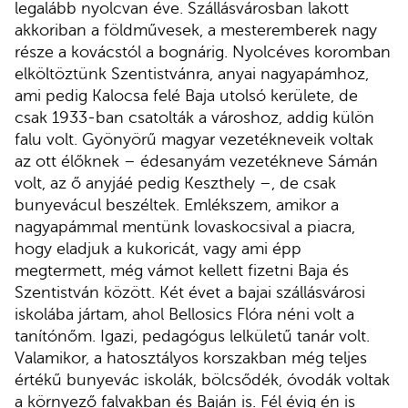
legalább nyolcvan éve. Szállásvárosban lakott
akkoriban a földművesek, a mesteremberek nagy
része a kovácstól a bognárig. Nyolcéves koromban
elköltöztünk Szentistvánra, anyai nagyapámhoz,
ami pedig Kalocsa felé Baja utolsó kerülete, de
csak 1933-ban csatolták a városhoz, addig külön
falu volt. Gyönyörű magyar vezetékneveik voltak
az ott élőknek – édesanyám vezetékneve Sámán
volt, az ő anyjáé pedig Keszthely –, de csak
bunyevácul beszéltek. Emlékszem, amikor a
nagyapámmal mentünk lovaskocsival a piacra,
hogy eladjuk a kukoricát, vagy ami épp
megtermett, még vámot kellett fizetni Baja és
Szentistván között. Két évet a bajai szállásvárosi
iskolába jártam, ahol Bellosics Flóra néni volt a
tanítónőm. Igazi, pedagógus lelkületű tanár volt.
Valamikor, a hatosztályos korszakban még teljes
értékű bunyevác iskolák, bölcsődék, óvodák voltak
a környező falvakban és Baján is. Fél évig én is