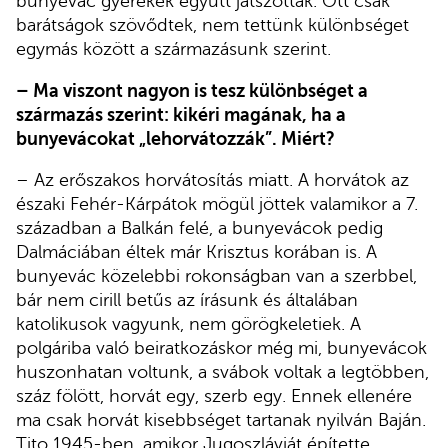
bunyevác gyerekek együtt játszottak. Ott csak
barátságok szövődtek, nem tettünk különbséget
egymás között a származásunk szerint.
– Ma viszont nagyon is tesz különbséget a
származás szerint: kikéri magának, ha a
bunyevácokat „lehorvátozzák”. Miért?
– Az erőszakos horvátosítás miatt. A horvátok az
északi Fehér-Kárpátok mögül jöttek valamikor a 7.
században a Balkán felé, a bunyevácok pedig
Dalmáciában éltek már Krisztus korában is. A
bunyevác közelebbi rokonságban van a szerbbel,
bár nem cirill betűs az írásunk és általában
katolikusok vagyunk, nem görögkeletiek. A
polgáriba való beiratkozáskor még mi, bunyevácok
huszonhatan voltunk, a svábok voltak a legtöbben,
száz fölött, horvát egy, szerb egy. Ennek ellenére
ma csak horvát kisebbséget tartanak nyilván Baján.
Tito 1945-ben, amikor Jugoszláviát építette,