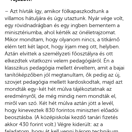
– Azt hívták így, amikor fölkapaszkodtunk a
villamos hátuljára és úgy utaztunk. Nyár vége volt,
egy rövidnadrágban és egy ingben bementem a
minisztériumba, ahol kérték az önéletrajzomat.
Mikor mondtam, hogy olyanom nincs, a titkárnő
elém tett két lapot, hogy írjam meg ott, helyben.
Aztán elvittek a személyzeti főosztályra és ott
elkezdtek vitatkozni velem pedagógiáról. Én a
klasszikus pedagógia mellett érveltem, amit a bajai
tanítóképzőben jól megtanultam, ők pedig az új,
szovjet pedagógia mellett kardoskodtak, majd azt
mondták egy-két hét múlva tájékoztatnak az
eredményről, de még mindig nem mondták el,
miről van szó. Két hét múlva aztán jött a levél,
hogy kineveztek 830 forintos miniszteri előadói
beosztásba. (A középiskolai kezdő tanári fizetés
akkor 430 forint volt.) Végre kiderült: az a
feladatom, hogy át kell venni három technikum