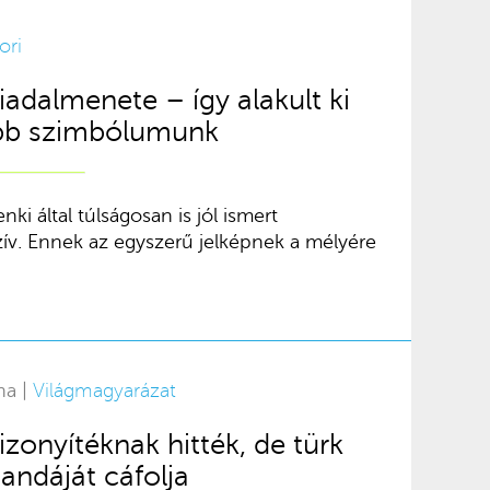
ori
diadalmenete – így alakult ki
ebb szimbólumunk
ki által túlságosan is jól ismert
zív. Ennek az egyszerű jelképnek a mélyére
na |
Világmagyarázat
zonyítéknak hitték, de türk
andáját cáfolja