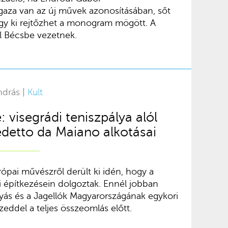
aza van az új művek azonosításában, sőt
 hogy ki rejtőzhet a monogram mögött. A
 Bécsbe vezetnek.
ndrás |
Kult
: visegrádi teniszpálya alól
edetto da Maiano alkotásai
rópai művészről derült ki idén, hogy a
i építkezésein dolgoztak. Ennél jobban
ás és a Jagellók Magyarországának egykori
zeddel a teljes összeomlás előtt.