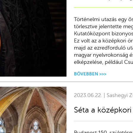
Történelmi utazás egy ő
törlesztve jelentette 
Kutatóközpont bizonyos 
Ez volt az a középkori ö
majd az ezredforduló u
magyar nyelvrokonság és
elképzelése, például Csu
BŐVEBBEN >>>
2023.06.22. | Sashegyi Z
Séta a középkori
Budapest 150. születésn