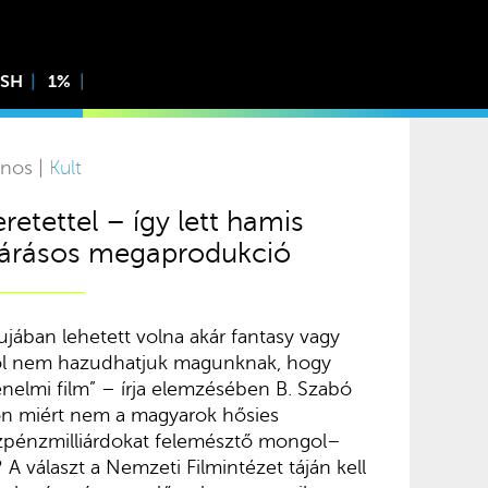
ISH
1%
ános |
Kult
etettel – így lett hamis
rjárásos megaprodukció
jában lehetett volna akár fantasy vagy
ről nem hazudhatjuk magunknak, hogy
nelmi film” – írja elemzésében B. Szabó
on miért nem a magyarok hősies
özpénzmilliárdokat felemésztő mongol–
 választ a Nemzeti Filmintézet táján kell