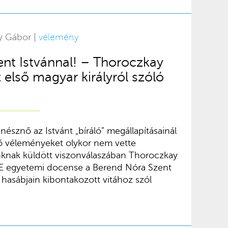
y Gábor |
vélemény
nt Istvánnal! – Thoroczkay
 első magyar királyról szóló
nésznő az Istvánt „bíráló” megállapításainál
ő véleményeket olykor nem vette
unknak küldött viszonválaszában Thoroczkay
TE egyetemi docense a Berend Nóra Szent
hasábjain kibontakozott vitához szól