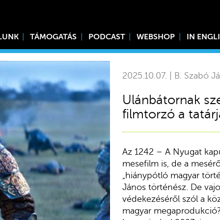
LUNK
TÁMOGATÁS
PODCAST
WEBSHOP
IN ENGL
2025.10.07. | B. Szabó J
Ulánbátornak szer
filmtorzó a tatá
Az 1242 – A Nyugat kapu
mesefilm is, de a mesé
„hiánypótló magyar törté
János történész. De vaj
védekezéséről szól a k
magyar megaprodukció? A