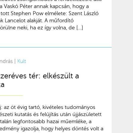
ja Vaskó Péter annak kapcsán, hogy a
utott Stephen Pow elmélete: Szent László
ák Lancelot alakját. A műfordító
rülne neki, ha ez így volna, de […]
ndrás |
Kult
zeréves tér: elkészült a
ta
j: az öt évig tartó, kivételes tudományos
eti kutatás és felújítás után újjászületett
k talán legfontosabb hazai műemléke, a
eredmény igazolja, hogy helyes döntés volt a