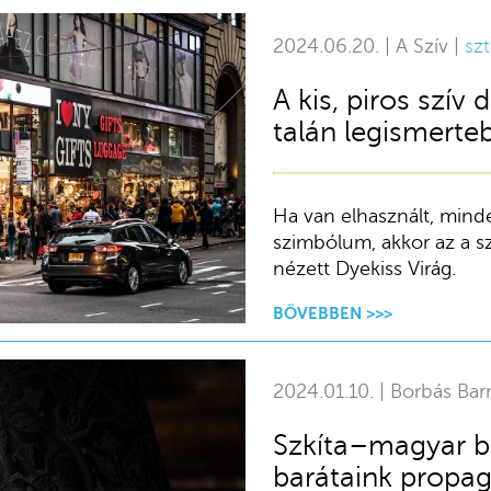
2024.06.20. | A Szív |
szt
A kis, piros szív 
talán legismert
Ha van elhasznált, minden
szimbólum, akkor az a s
nézett Dyekiss Virág.
BŐVEBBEN >>>
2024.01.10. | Borbás Bar
Szkíta–magyar bi
barátaink propag