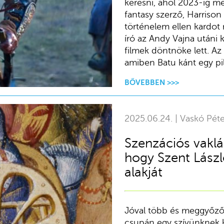
keresni, ahol 2023-ig me
fantasy szerző, Harrison
történelem ellen kardot 
író az Andy Vajna utáni 
filmek döntnöke lett. Az 
amiben Batu kánt egy pilis
BŐVEBBEN >>>
2025.06.24. | Vaskó Péte
Szenzációs vakl
hogy Szent Lászl
alakját
Jóval több és meggyőzőb
csupán egy szívünknek k