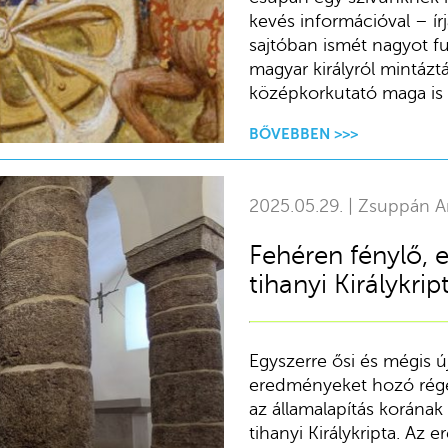
kevés információval – ír
sajtóban ismét nagyot f
magyar királyról mintázt
középkorkutató maga is ö
BŐVEBBEN >>>
2025.05.29. | Zsuppán A
Fehéren fénylő, e
tihanyi Királykrip
Egyszerre ősi és mégis ú
eredményeket hozó régész
az államalapítás korána
tihanyi Királykripta. Az 