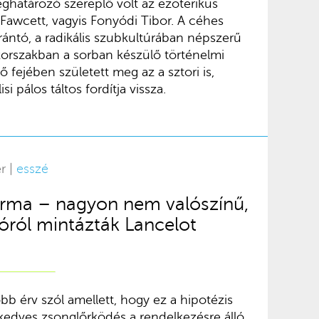
ghatározó szereplő volt az ezoterikus
 Fawcett, vagyis Fonyódi Tibor. A céhes
rántó, a radikális szubkultúrában népszerű
korszakban a sorban készülő történelmi
ő fejében született meg az a sztori is,
i pálos táltos fordítja vissza.
r |
esszé
árma – nagyon nem valószínű,
óról mintázták Lancelot
b érv szól amellett, hogy ez a hipotézis
edves zsonglőrködés a rendelkezésre álló