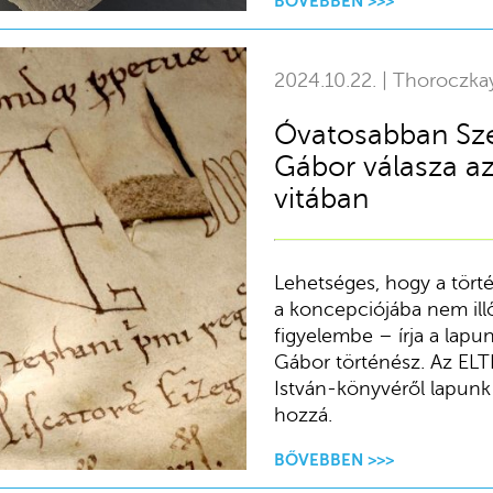
BŐVEBBEN >>>
2024.10.22. | Thoroczka
Óvatosabban Sze
Gábor válasza az
vitában
Lehetséges, hogy a törté
a koncepciójába nem ill
figyelembe – írja a lap
Gábor történész. Az EL
István-könyvéről lapunk 
hozzá.
BŐVEBBEN >>>