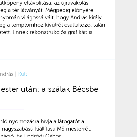
atköpeny eltávolítása; az újravakolás
eg a tér látványát. Mégpedig előnyére.
nyomán világossá vált, hogy András király
eg a templomhoz kívülről csatlakozó, talán
ett. Ennek rekonstrukciós grafikáit is
ndrás |
Kult
ter után: a szálak Bécsbe
ló nyomozásra hívja a látogatót a
agyszabású kiállítása MS mesterről.
záció, ha Endrődi Gábor