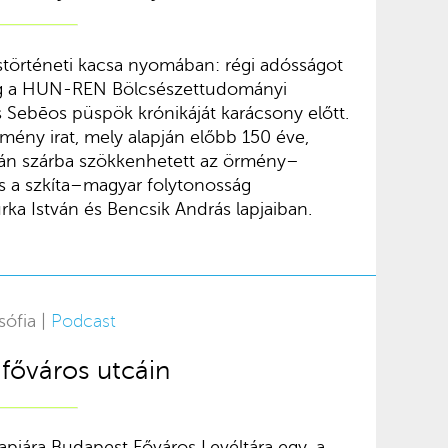
störténeti kacsa nyomában: régi adósságot
meg a HUN-REN Bölcsészettudományi
Sebēos püspök krónikáját karácsony előtt.
rmény irat, mely alapján előbb 150 éve,
tán szárba szökkenhetett az örmény–
 a szkíta–magyar folytonosság
rka István és Bencsik András lapjaiban.
sófia |
Podcast
 főváros utcáin
apjára Budapest Főváros Levéltára egy, a