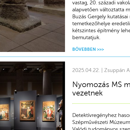
vastag, 20. századi vakol
alapvetően változtatta m
Buzás Gergely kutatásai 
temetkezőhelye eredetil
kétszintes építmény lehet
bemutatjuk.
BŐVEBBEN >>>
2025.04.22. | Zsuppán A
Nyomozás MS mes
vezetnek
Detektívregényhez hason
Szépművészeti Múzeum n
Valódi tudományos szen