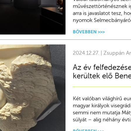
művészettörténésznek ig
arra is javaslatot tesz,
nyomok Selmecbányáról
BŐVEBBEN >>>
2024.12.27. | Zsuppán A
Az év felfedezése
kerültek elő Ben
Két valóban világhírű eu
magyar királyok visegrád
semmi nem mutatja Máty
súlyát – alig néhány évti