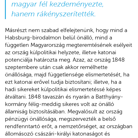
magyar fél kezdeményezte,
hanem rákényszerítették.
Másrészt nem szabad elfelejtenünk, hogy mind a
Habsburg-birodalmon belül önálló, mind a
független Magyarország megteremtésének esélyeit
az ország külpolitikai helyzete, illetve katonai
potenciálja határozta meg. Azaz, az ország 1848
szeptembere után csak akkor remélhette
önállósága, majd függetlensége elismertetését, ha
ezt katonai erővel tudja biztosítani; illetve, ha a
hadi sikereket külpolitikai elismertetéssé képes
átváltani. 1848 tavaszán és nyarán a Batthyány-
kormány félig-meddig sikeres volt az önálló
államiság biztosításában. Megvalósult az ország
pénzügyi önállósága, megszervezték a belső
rendfenntartó erőt, a nemzetőrséget, az országban
állomásozó császári-királyi katonaságot és