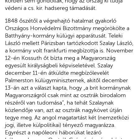
körben sem gondolták, hogy az ország ki tudja
védeni a cs. kir. hadsereg támadását.
1848 őszétől a végrehajtó hatalmat gyakorló
Országos Honvédelmi Bizottmány megörökölte a
Batthyány-kormány külügyi apparátusát. Teleki
László mellett Párizsban tartózkodott Szalay László,
a kormány volt frankfurti megbízottja is. November
12-én Kossuth őt bízta meg a Magyarország
egyesült királyságbeli képviseletével. Szalay
december 11-én átküldte megbízólevelét
Palmerston külügyminiszternek, akitől december
13-án azt a választ kapta, hogy „a brit kormánynak
Magyarországról csak mint az osztrák birodalom
részéről van tudomása”, ha tehát Szalaynak
közlendője van, azt az osztrák nagykövet útján
tegye meg. Az angol magatartást két (nemzetközi
jogi, illetve külpolitikai) tényező magyarázza.
Egyrészt a napóleoni háborúkat lezáró