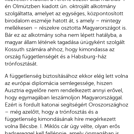
én Olmützben kiadott ún. oktrojált alkotmány
szolgáltatta, amelyet az egységes, központosított
birodalom eszméje hatott át, s amely – mintegy
mellékesen – részekre osztotta Magyarországot is.
Bár ez az alkotmány soha nem lépett hatályba, a
magyar állam létének tagadása ürügyként szolgált
Kossuth számára ahhoz, hogy kimondassa az
ország függetlenségét és a Habsburg-ház
trónfosztását.
A függetlenség biztosításához ekkor elég lett volna
az európai diplomácia semlegessége, hiszen
Ausztria egyelőre nem rendelkezett annyi erővel,
hogy egymagában leszámoljon Magyarországgal.
Ezért is fordult katonai segítségért Oroszországhoz
– még azelőtt, hogy a trónfosztás és a
függetlenség kimondásának híre megérkezett
volna Bécsbe. I. Miklós cár úgy vélte, olyan erős
hadsereggel kell fellépnie, amely önmagában is