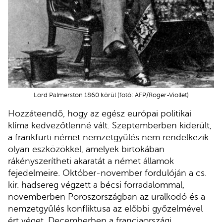
Lord Palmerston 1860 körül (fotó: AFP/Roger-Viollet)
Hozzáteendő, hogy az egész európai politikai
klíma kedvezőtlenné vált. Szeptemberben kiderült,
a frankfurti német nemzetgyűlés nem rendelkezik
olyan eszközökkel, amelyek birtokában
rákényszerítheti akaratát a német államok
fejedelmeire. Október-november fordulóján a cs.
kir. hadsereg végzett a bécsi forradalommal,
novemberben Poroszországban az uralkodó és a
nemzetgyűlés konfliktusa az előbbi győzelmével
ért véget. Decemberben a franciaországi