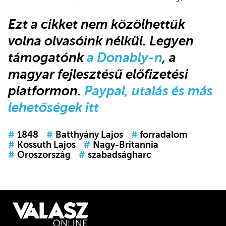
Ezt a cikket
nem közölhettük
volna olvasóink nélkül.
Legyen
támogatónk
a Donably-n
, a
magyar fejlesztésű előfizetési
platformon.
Paypal, utalás és más
lehetőségek itt
#
1848
#
Batthyány Lajos
#
forradalom
#
Kossuth Lajos
#
Nagy-Britannia
#
Oroszország
#
szabadságharc