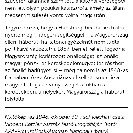
szuverén államnak számított, a katonai vereségből
nem lett olyan politikai katasztrófa, amely az állam
megsemmisülését vonta volna maga után.
Tegyük hozzá, hogy a Habsburg-birodalom hiába
nyerte meg – idegen segítséggel – a Magyarország
elleni háborút, ha katonai győzelmét nem tudta
politikaivá változtatni. 1867-ben el kellett fogadnia
Magyarország korlátozott önállóságát, az önálló
magyar pénz-, és kereskedelemügyet (és részben
az önálló hadügyet is) – még ha nem is az 1848-as
formában. Azaz Ausztriának el kellett ismernie a
magyar felfogás érvényességét azokban a
kérdésekben, amelyekért Magyarország a háborút
folytatta.
Nyitókép: az 1848. október 30-i schwechati csata
Vincent Katzler osztrák festő litográfiáján (fotó:
APA-PictureDesk/Austrian National Library)