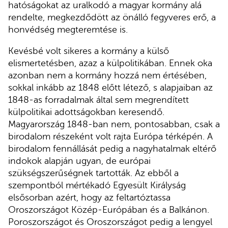
hatóságokat az uralkodó a magyar kormány alá
rendelte, megkezdődött az önálló fegyveres erő, a
honvédség megteremtése is.
Kevésbé volt sikeres a kormány a külső
elismertetésben, azaz a külpolitikában. Ennek oka
azonban nem a kormány hozzá nem értésében,
sokkal inkább az 1848 előtt létező, s alapjaiban az
1848-as forradalmak által sem megrendített
külpolitikai adottságokban keresendő.
Magyarország 1848-ban nem, pontosabban, csak a
birodalom részeként volt rajta Európa térképén. A
birodalom fennállását pedig a nagyhatalmak eltérő
indokok alapján ugyan, de európai
szükségszerűségnek tartották. Az ebből a
szempontból mértékadó Egyesült Királyság
elsősorban azért, hogy az feltartóztassa
Oroszországot Közép-Európában és a Balkánon.
Poroszországot és Oroszországot pedig a lengyel