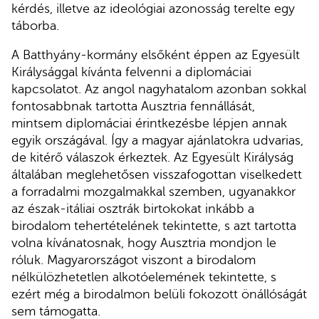
kérdés, illetve az ideológiai azonosság terelte egy
táborba.
A Batthyány-kormány elsőként éppen az Egyesült
Királysággal kívánta felvenni a diplomáciai
kapcsolatot. Az angol nagyhatalom azonban sokkal
fontosabbnak tartotta Ausztria fennállását,
mintsem diplomáciai érintkezésbe lépjen annak
egyik országával. Így a magyar ajánlatokra udvarias,
de kitérő válaszok érkeztek. Az Egyesült Királyság
általában meglehetősen visszafogottan viselkedett
a forradalmi mozgalmakkal szemben, ugyanakkor
az észak-itáliai osztrák birtokokat inkább a
birodalom tehertételének tekintette, s azt tartotta
volna kívánatosnak, hogy Ausztria mondjon le
róluk. Magyarországot viszont a birodalom
nélkülözhetetlen alkotóelemének tekintette, s
ezért még a birodalmon belüli fokozott önállóságát
sem támogatta.