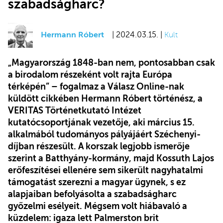
szabadságharc?
Hermann Róbert
| 2024.03.15. |
Kult
„Magyarország 1848-ban nem, pontosabban csak
a birodalom részeként volt rajta Európa
térképén” – fogalmaz a Válasz Online-nak
küldött cikkében Hermann Róbert történész, a
VERITAS Történetkutató Intézet
kutatócsoportjának vezetője, aki március 15.
alkalmából tudományos pályájáért Széchenyi-
díjban részesült. A korszak legjobb ismerője
szerint a Batthyány-kormány, majd Kossuth Lajos
erőfeszítései ellenére sem sikerült nagyhatalmi
támogatást szerezni a magyar ügynek, s ez
alapjaiban befolyásolta a szabadságharc
győzelmi esélyeit. Mégsem volt hiábavaló a
küzdelem: igaza lett Palmerston brit