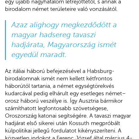
egy újabb nagyhatalom létrejöttétől, s annak a
birodalom német területeire való vonzásától.
Azaz alighogy megkezdődött a
magyar hadsereg tavaszi
hadjárata, Magyarország ismét
egyedül maradt.
Az itáliai háború befejezésével a Habsburg-
birodalomnak ismét nem kellett kétfrontos
háborútól tartania, a német egységtörekvés
kudarcával pedig elhárult egy esetleges német–
orosz háború veszélye is. Így Ausztria bármikor
számíthatott legfontosabb szövetségese,
Oroszország katonai segítségére. A tavaszi magyar
hadjárat első sikerei után Kossuth megpróbált
külpolitikai jellegű fordulatot kikényszeríteni. A
közvetlen indokot a Ferenc József által március 4-