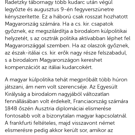
Radetzky tábornagy több kudarc után végül
legyőzte és augusztus 9-én fegyverszünetre
kényszerítette. Ez a háború csak rosszat hozhatott
Magyarország számára. Ha a cs. kir. csapatok
győznek, ez megszilárdítja a birodalom külpolitikai
helyzetét, s az osztrák politika aktívabban léphet fel
Magyarországgal szemben. Ha az olaszok győznek,
az észak-itáliai cs. kir. erők nagy része felszabadul,
s a birodalom Magyarországon kereshet
kompenzációt az itáliai kudarcokért.
A magyar külpolitika tehát megpróbált több húron
játszani, ám nem volt szerencséje. Az Egyesült
Királyság a birodalom nagyjából változatlan
fennállásában volt érdekelt, Franciaország számára
1848 őszén Ausztria diplomáciai elismerése
fontosabb volt a bizonytalan magyar kapcsolatnál.
A frankfurti feltételes, majd visszavont német
elismerésre pedig akkor került sor, amikor az