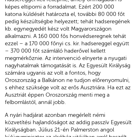
képes eltiporni a forradalmat. Ezért 200 000
katona küldését határozta el, további 80 000 főt
pedig készültségbe helyezett; tehát hadseregének
kb. egynegyedét kész volt Magyarországon
alkalmazni. A 160 000 fős honvédseregnek tehát
ezzel – a 170 000 főnyi cs. kir. hadsereggel együtt
– 370 000 főt számláló haderővel kellett
megmérkőznie. Az intervenció elnyerte a nyugati
nagyhatalmak támogatását is. Az Egyesült Királyság
számára ugyanis az volt a fontos, hogy
Oroszország a Balkánon ne tudjon előrenyomulni,
s ehhez szüksége volt az erős Ausztriára. Ha ezt az
Ausztriát éppen Oroszország menti meg a
felbomlástól, annál jobb.
A nyári hadjárat azonban megérlelt némi
közvetítési hajlandóságot az addig passzív Egyesült
Királyságban. Július 21-én Palmerston angol
külügyminiszter az alsóház vitájában arról beszélt,