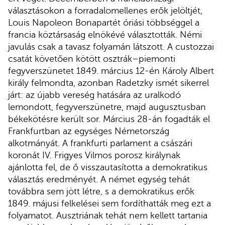
választásokon a forradalomellenes erők jelöltjét,
Louis Napoleon Bonapartét óriási többséggel a
francia köztársaság elnökévé választották. Némi
javulás csak a tavasz folyamán látszott. A custozzai
csatát követően kötött osztrák–piemonti
fegyverszünetet 1849. március 12-én Károly Albert
király felmondta, azonban Radetzky ismét sikerrel
járt: az újabb vereség hatására az uralkodó
lemondott, fegyverszünetre, majd augusztusban
békekötésre került sor. Március 28-án fogadták el
Frankfurtban az egységes Németország
alkotmányát. A frankfurti parlament a császári
koronát IV. Frigyes Vilmos porosz királynak
ajánlotta fel, de ő visszautasította a demokratikus
választás eredményét. A német egység tehát
továbbra sem jött létre, s a demokratikus erők
1849. májusi felkelései sem fordíthatták meg ezt a
folyamatot. Ausztriának tehát nem kellett tartania