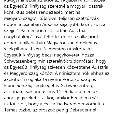
az Egyesült Királyság szeretné a magyar–osztrák
konfliktus békés rendezését, mert ha
Magyarországot „túlerővel teljesen szétzúzzák,
ebben a csatában Ausztria saját jobb kezét zúzza
széjjel”.
Palmerston elsősorban Ausztria
nagyhatalmi állását féltette, de ez az álláspont
ebben a pillanatban Magyarország érdekeit is
szolgálhatta. Ezért Palmerston utasította az
Egyesült Királyság bécsi nagykövetét, hozza
Schwarzenberg miniszterelnök tudomására, hogy
az Egyesült Királyság szívesen közvetítene Ausztria
és Magyarország között. A miniszterelnök ehhez az
akcióhoz meg akarta nyerni Poroszország és
Franciaország segítségét is. Schwarzenberg
azonban csak augusztus 14-én kapta meg az
angol jegyzéket – akkor, amikor Bécsben már
tudott volt, hogy a cs. kir. hadsereg benyomult a
Temesközbe, az oroszok pedig Debrecennél