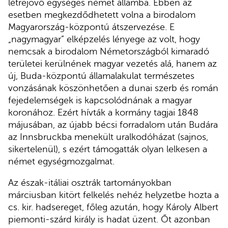
létrejövő egységes német államba. Ebben az
esetben megkezdődhetett volna a birodalom
Magyarország-központú átszervezése. E
„nagymagyar” elképzelés lényege az volt, hogy
nemcsak a birodalom Németországból kimaradó
területei kerülnének magyar vezetés alá, hanem az
új, Buda-központú államalakulat természetes
vonzásának köszönhetően a dunai szerb és román
fejedelemségek is kapcsolódnának a magyar
koronához. Ezért hívták a kormány tagjai 1848
májusában, az újabb bécsi forradalom után Budára
az Innsbruckba menekült uralkodóházat (sajnos,
sikertelenül), s ezért támogatták olyan lelkesen a
német egységmozgalmat.
Az észak-itáliai osztrák tartományokban
márciusban kitört felkelés nehéz helyzetbe hozta a
cs. kir. hadsereget, főleg azután, hogy Károly Albert
piemonti-szárd király is hadat üzent. Őt azonban