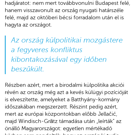
hadjáratot: nem mert továbbvonulni Budapest felé,
hanem visszavonult az ország nyugati határszéle
felé, majd az októberi bécsi forradalom után el is
hagyta az országot.
Az ország külpolitikai mozgástere
a fegyveres konfliktus
kibontakozásával egy időben
beszűkült.
Részben azért, mert a birodalmi külpolitika akciói
révén az ország még azt a kevés külügyi pozícióját
is elveszítette, amelyeket a Batthyány-kormány
időszakában megszerzett. Részint pedig azért,
mert az európai központokban előbb Jellačić,
majd Windisch-Grätz támadása után „leírták” az
önálló Magyarországot: egyetlen mértékadó