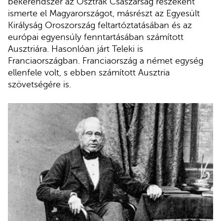
békerendszer az Osztrák Császárság részeként
ismerte el Magyarországot, másrészt az Egyesült
Királyság Oroszország feltartóztatásában és az
európai egyensúly fenntartásában számított
Ausztriára. Hasonlóan járt Teleki is
Franciaországban. Franciaország a német egység
ellenfele volt, s ebben számított Ausztria
szövetségére is.