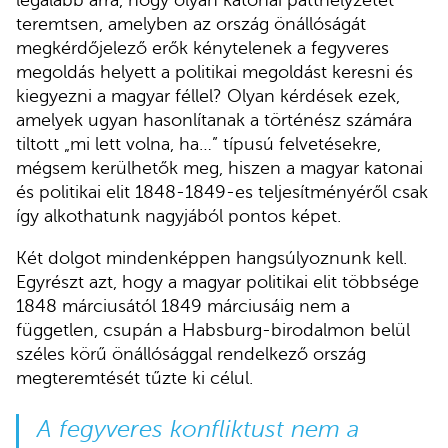
legalább arra, hogy olyan katonai patthelyzetet
teremtsen, amelyben az ország önállóságát
megkérdőjelező erők kénytelenek a fegyveres
megoldás helyett a politikai megoldást keresni és
kiegyezni a magyar féllel? Olyan kérdések ezek,
amelyek ugyan hasonlítanak a történész számára
tiltott „mi lett volna, ha…” típusú felvetésekre,
mégsem kerülhetők meg, hiszen a magyar katonai
és politikai elit 1848-1849-es teljesítményéről csak
így alkothatunk nagyjából pontos képet.
Két dolgot mindenképpen hangsúlyoznunk kell.
Egyrészt azt, hogy a magyar politikai elit többsége
1848 márciusától 1849 márciusáig nem a
független, csupán a Habsburg-birodalmon belül
széles körű önállósággal rendelkező ország
megteremtését tűzte ki célul.
A fegyveres konfliktust nem a