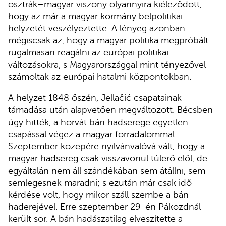
osztrák–magyar viszony olyannyira kiéleződött,
hogy az már a magyar kormány belpolitikai
helyzetét veszélyeztette. A lényeg azonban
mégiscsak az, hogy a magyar politika megpróbált
rugalmasan reagálni az európai politikai
változásokra, s Magyarországgal mint tényezővel
számoltak az európai hatalmi központokban.
A helyzet 1848 őszén, Jellačić csapatainak
támadása után alapvetően megváltozott. Bécsben
úgy hitték, a horvát bán hadserege egyetlen
csapással végez a magyar forradalommal.
Szeptember közepére nyilvánvalóvá vált, hogy a
magyar hadsereg csak visszavonul túlerő elől, de
egyáltalán nem áll szándékában sem átállni, sem
semlegesnek maradni; s ezután már csak idő
kérdése volt, hogy mikor száll szembe a bán
haderejével. Erre szeptember 29-én Pákozdnál
került sor. A bán hadászatilag elveszítette a