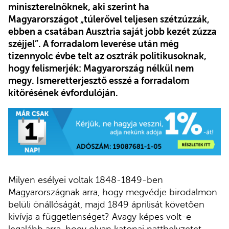
miniszterelnöknek, aki szerint ha
Magyarországot „túlerővel teljesen szétzúzzák,
ebben a csatában Ausztria saját jobb kezét zúzza
széjjel”. A forradalom leverése után még
tizennyolc évbe telt az osztrák politikusoknak,
hogy felismerjék: Magyarország nélkül nem
megy. Ismeretterjesztő esszé a forradalom
kitörésének évfordulóján.
Milyen esélyei voltak 1848-1849-ben
Magyarországnak arra, hogy megvédje birodalmon
belüli önállóságát, majd 1849 áprilisát követően
kivívja a függetlenséget? Avagy képes volt-e