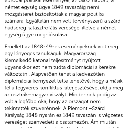
európai politikai események, az olasz háború, a
német egység ügye 1849 tavaszáig némi
mozgásteret biztosítottak a magyar politika
számára. Egyáltalán nem volt törvényszerű a szárd
hadsereg katasztrofális veresége, illetve a német
egység ügye meghiúsulása.
Emellett az 1848-49-es eseményeknek volt még
egy lényeges tanulságuk. Magyarország
kiemelkedő katonai teljesítményt nyújtott,
ugyanakkor ezt nem tudta diplomáciai sikerekre
változtatni. Alapvetően tehát a kedvezőtlen
diplomáciai környezet tette lehetővé, hogy a másik
fél a fegyveres konfliktus kiterjesztésével oldja meg
az osztrák–magyar viszályt. Mindennek pedig az
volt a legfőbb oka, hogy az országot nem
tekintették szuverénnek. A Piemonti–Szárd
Királyság 1848 nyarán és 1849 tavaszán is végzetes
vereséget szenvedett a csatamezőn. Ám miután