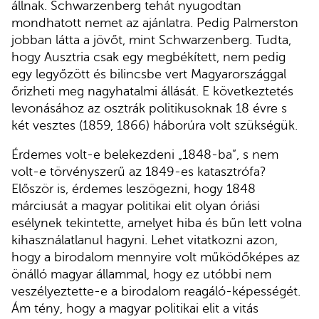
állnak. Schwarzenberg tehát nyugodtan
mondhatott nemet az ajánlatra. Pedig Palmerston
jobban látta a jövőt, mint Schwarzenberg. Tudta,
hogy Ausztria csak egy megbékített, nem pedig
egy legyőzött és bilincsbe vert Magyarországgal
őrizheti meg nagyhatalmi állását.
E következtetés
levonásához az osztrák politikusoknak 18 évre s
két vesztes (1859, 1866) háborúra volt szükségük.
Érdemes volt-e belekezdeni „1848-ba”, s nem
volt-e törvényszerű az 1849-es katasztrófa?
Először is, érdemes leszögezni, hogy 1848
márciusát a magyar politikai elit olyan óriási
esélynek tekintette, amelyet hiba és bűn lett volna
kihasználatlanul hagyni. Lehet vitatkozni azon,
hogy a birodalom mennyire volt működőképes az
önálló magyar állammal, hogy ez utóbbi nem
veszélyeztette-e a birodalom reagáló-képességét.
Ám tény, hogy a magyar politikai elit a vitás