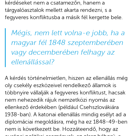
kérdéseket nem a csatamezőn, hanem a
tárgyalóasztalok mellett akarta rendezni, s a
fegyveres konfliktusba a másik fél kergette bele.
Mégis, nem lett volna-e jobb, ha a
magyar fél 1848 szeptemberében
vagy decemberében felhagy az
ellenállással?
A kérdés történelmietlen, hiszen az ellenállás még
oly csekély eszközeivel rendelkező államok is
többnyire vállalják a fegyveres konfliktust, hacsak
nem nehezedik rájuk nemzetközi nyomás az
ellenkező érdekében (például Csehszlovákiára
1938-ban). A katonai ellenállás mindig esélyt ad a
diplomáciai megoldásra, még ha ez 1848-49-ben
nem is következett be. Hozzáteendő, hogy az