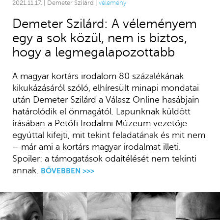
2021.11.17. | Demeter Szilárd |
vélemény
Demeter Szilárd: A véleményem
egy a sok közül, nem is biztos,
hogy a legmegalapozottabb
A magyar kortárs irodalom 80 százalékának
kikukázásáról szóló, elhíresült minapi mondatai
után Demeter Szilárd a Válasz Online hasábjain
határolódik el önmagától. Lapunknak küldött
írásában a Petőfi Irodalmi Múzeum vezetője
egyúttal kifejti, mit tekint feladatának és mit nem
– már ami a kortárs magyar irodalmat illeti.
Spoiler: a támogatások odaítélését nem tekinti
annak.
BŐVEBBEN >>>