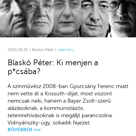
2020.08.26. | Blaskó Péter |
vélemény
Blaskó Péter: Ki menjen a
p*csába?
A színművész 2008-ban Gyurcsány Ferenc miatt
nem vette át a Kossuth-díjat, most viszont
nemcsak neki, hanem a Bayer Zsolt-szerű
alázásoknak, a kommunistázós
tetemrehívásoknak is megálljt parancsolna.
Vidnyánszky-ügy, sokadik fejezet.
BŐVEBBEN >>>