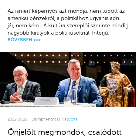
Az ismert képernyős azt mondja, nem tudott az
amerikai pénzekről, a politikához ugyanis adni
jár, nem kérni. A kultúra szereplői szerinte mindig
nagyobb királyok a politikusoknál. Interjú.
BŐVEBBEN >>>
2022.06.20. | Stumpf András |
Nagytotál
Önjelölt megmondók, csalódott