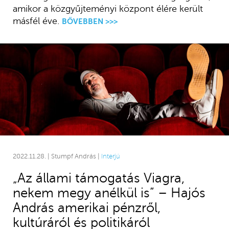
amikor a közgyűjteményi központ élére került
másfél éve.
BŐVEBBEN >>>
2022.11.28. | Stumpf András |
Interjú
„Az állami támogatás Viagra,
nekem megy anélkül is” – Hajós
András amerikai pénzről,
kultúráról és politikáról