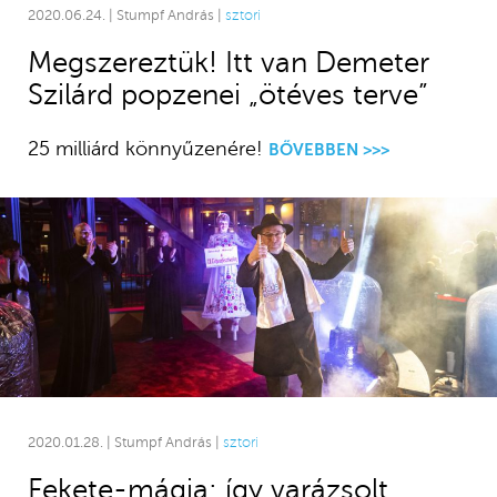
2020.06.24. | Stumpf András |
sztori
Megszereztük! Itt van Demeter
Szilárd popzenei „ötéves terve”
25 milliárd könnyűzenére!
BŐVEBBEN >>>
2020.01.28. | Stumpf András |
sztori
Fekete-mágia: így varázsolt