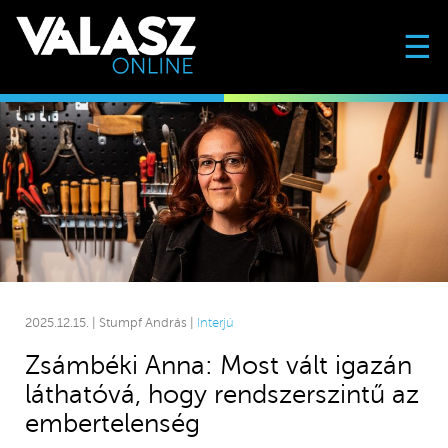
☰
2025.12.15. | Stumpf András |
Interjú
Zsámbéki Anna: Most vált igazán
láthatóvá, hogy rendszerszintű az
embertelenség