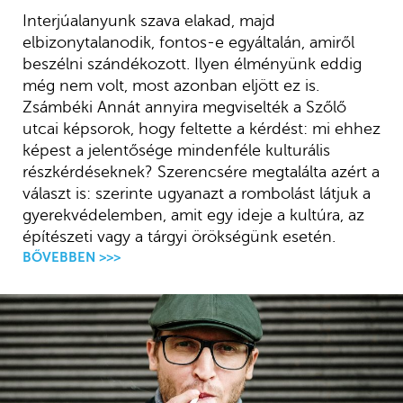
Interjúalanyunk szava elakad, majd
elbizonytalanodik, fontos-e egyáltalán, amiről
beszélni szándékozott. Ilyen élményünk eddig
még nem volt, most azonban eljött ez is.
Zsámbéki Annát annyira megviselték a Szőlő
utcai képsorok, hogy feltette a kérdést: mi ehhez
képest a jelentősége mindenféle kulturális
részkérdéseknek? Szerencsére megtalálta azért a
választ is: szerinte ugyanazt a rombolást látjuk a
gyerekvédelemben, amit egy ideje a kultúra, az
építészeti vagy a tárgyi örökségünk esetén.
BŐVEBBEN >>>