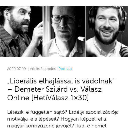
2020.07.09. | Vörös Szabolcs |
Podcast
„Liberális elhajlással is vádolnak”
– Demeter Szilárd vs. Válasz
Online [HetiVálasz 1×30]
Létezik-e független sajtó? Erdélyi szocializációja
motiválja-e a lépéseit? Hogyan képzeli el a
magyar könnyűzene jövőjét? Tud-e nemet