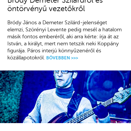
Bródy Demeter Szilárdról és
öntörvényű vezetőkről
Bródy János a Demeter Szilárd-jelenséget
elemzi, Szörényi Levente pedig mesél a hatalom
másik fontos emberéről, aki arra kérte: írja át az
István, a királyt, mert nem tetszik neki Koppány
figurája. Páros interjú könnyűzenéről és
közállapotokról.
BŐVEBBEN >>>