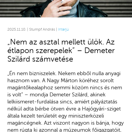
2025.11.10. | Stumpf András |
Interjú
„Nem az asztal mellett ülök. Az
étlapon szerepelek” – Demeter
Szilárd számvetése
„Én nem bizniszelek. Nekem ebből nulla anyagi
hasznom van. A Nagy Márton köréhez sorolt
magántőkealaphoz semmi közöm nincs és nem
is volt” – mondja Demeter Szilárd, akinek
lelkiismeret-furdalása sincs, amiért pályáztatás
nélkül adta bérbe ötven évre a Hajógyári-sziget
általa kezelt területét egy miniszterközeli
magáncégnek. Azt viszont nagyon is bánja, hogy
nem rúgta ki azonnal a múzeumok főigazgatóit,