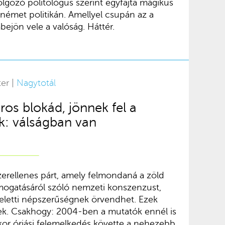
lgozó politológus szerint egyfajta mágikus
német politikán. Amellyel csupán az a
ejön vele a valóság. Háttér.
ter |
Nagytotál
ros blokád, jönnek fel a
k: válságban van
erellenes párt, amely felmondaná a zöld
ámogatásáról szóló nemzeti konszenzust,
feletti népszerűségnek örvendhet. Ezek
elek. Csakhogy: 2004-ben a mutatók ennél is
kkor óriási felemelkedés követte a nehezebb