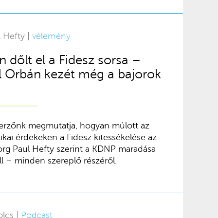
 Hefty |
vélemény
 dőlt el a Fidesz sorsa –
l Orbán kezét még a bajorok
rzőnk megmutatja, hogyan múlott az
itikai érdekeken a Fidesz kitessékelése az
rg Paul Hefty szerint a KDNP maradása
ll – minden szereplő részéről.
olcs |
Podcast