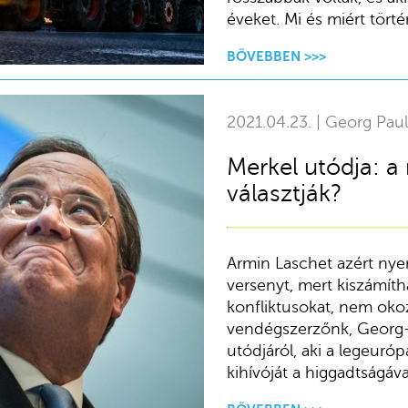
éveket. Mi és miért tört
BŐVEBBEN >>>
2021.04.23. | Georg Paul
Merkel utódja: 
választják?
Armin Laschet azért nyer
versenyt, mert kiszámítha
konfliktusokat, nem oko
vendégszerzőnk, Georg-P
utódjáról, aki a legeuró
kihívóját a higgadtságáva