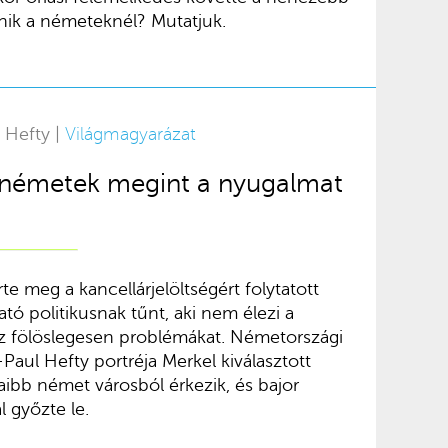
énik a németeknél? Mutatjuk.
 Hefty |
Világmagyarázat
a németek megint a nyugalmat
te meg a kancellárjelöltségért folytatott
tó politikusnak tűnt, aki nem élezi a
z fölöslegesen problémákat. Németországi
aul Hefty portréja Merkel kiválasztott
paibb német városból érkezik, és bajor
l győzte le.