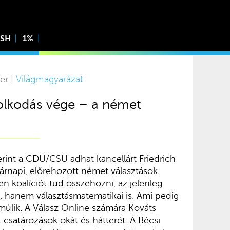
ISH
1%
er |
Világmagyarázat
lkodás vége – a német
rint a CDU/CSU adhat kancellárt Friedrich
rnapi, előrehozott német választások
n koalíciót tud összehozni, az jelenleg
, hanem választásmatematikai is. Ami pedig
múlik. A Válasz Online számára Kováts
 csatározások okát és hátterét. A Bécsi