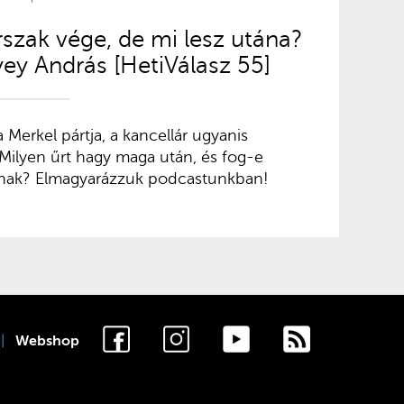
szak vége, de mi lesz utána?
ey András [HetiVálasz 55]
 Merkel pártja, a kancellár ugyanis
Milyen űrt hagy maga után, és fog-e
nak? Elmagyarázzuk podcastunkban!
Webshop