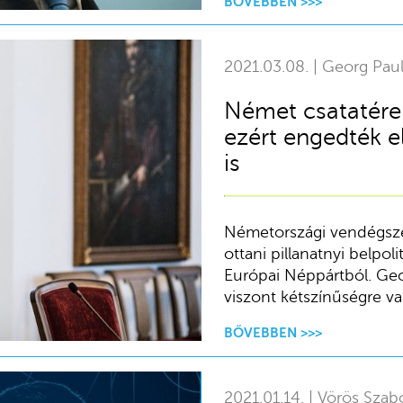
BŐVEBBEN >>>
2021.03.08. | Georg Paul
Német csatatéren
ezért engedték e
is
Németországi vendégsze
ottani pillanatnyi belpol
Európai Néppártból. Geo
viszont kétszínűségre va
BŐVEBBEN >>>
2021.01.14. | Vörös Szab