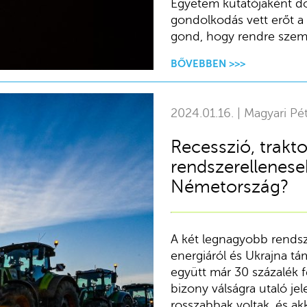
Egyetem kutatójaként do
gondolkodás vett erőt a 
gond, hogy rendre szemb
BŐVEBBEN >>>
2024.01.16. | Magyari Pé
Recesszió, trakto
rendszerellenese
Németország?
A két legnagyobb rendsz
energiáról és Ukrajna t
együtt már 30 százalék 
bizony válságra utaló j
rosszabbak voltak, és a