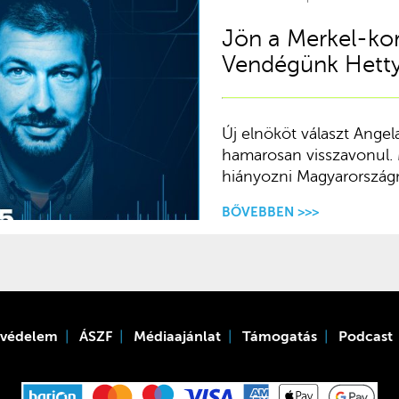
Jön a Merkel-kor
Vendégünk Hetty
Új elnököt választ Angela
hamarosan visszavonul. 
hiányozni Magyarország
BŐVEBBEN >>>
tvédelem
ÁSZF
Médiaajánlat
Támogatás
Podcast