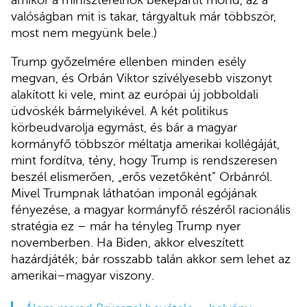
amikor a miniszterelnök békepártit mond, az a
valóságban mit is takar, tárgyaltuk már többször,
most nem megyünk bele.)
Trump győzelmére ellenben minden esély
megvan, és Orbán Viktor szívélyesebb viszonyt
alakított ki vele, mint az európai új jobboldali
üdvöskék bármelyikével. A két politikus
körbeudvarolja egymást, és bár a magyar
kormányfő többször méltatja amerikai kollégáját,
mint fordítva, tény, hogy Trump is rendszeresen
beszél elismerően, „erős vezetőként” Orbánról.
Mivel Trumpnak láthatóan imponál egójának
fényezése, a magyar kormányfő részéről racionális
stratégia ez – már ha tényleg Trump nyer
novemberben. Ha Biden, akkor elveszített
hazárdjáték; bár rosszabb talán akkor sem lehet az
amerikai–magyar viszony.