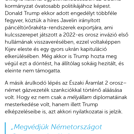
kormányzat óvatosabb politikájához képest.
Donald Trump ekkor adott engedélyt többféle
fegyver, köztük a híres Javelin irányított
páncéltörőrakéta-rendszerek exportjára, ami
kulcsszerepet játszott a 2022-es orosz invázió első
hullámának visszaverésében, ezzel voltaképpen
Kijev eleste és egy gyors ukrán kapituláció
elkerülésében. Még akkor is Trump hozta meg
végül ezt a döntést, ha állítólag sokáig hezitált, és
eleinte nem támogatta.
A másik árulkodó lépés az Északi Áramlat 2 orosz–
német gázvezeték szankciókkal történő aláásása
volt. Hogy ez nem csak a
mélyállam
diplomatáinak
mesterkedése volt, hanem illett Trump
elképzeléseibe is, azt akkori nyilatkozatai is jelzik.
„Megvédjük Németországot