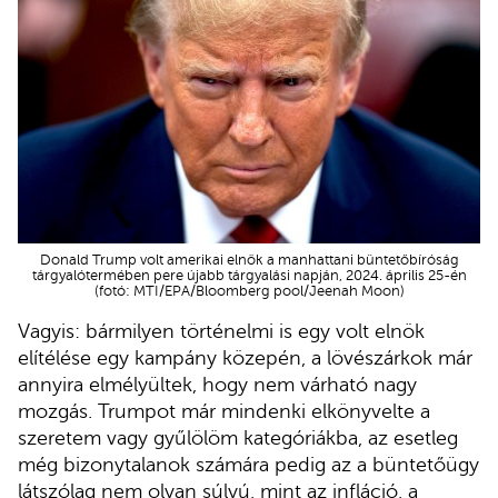
Donald Trump volt amerikai elnök a manhattani büntetőbíróság
tárgyalótermében pere újabb tárgyalási napján, 2024. április 25-én
(fotó: MTI/EPA/Bloomberg pool/Jeenah Moon)
Vagyis: bármilyen történelmi is egy volt elnök
elítélése egy kampány közepén, a lövészárkok már
annyira elmélyültek, hogy nem várható nagy
mozgás. Trumpot már mindenki elkönyvelte a
szeretem vagy gyűlölöm kategóriákba, az esetleg
még bizonytalanok számára pedig az a büntetőügy
látszólag nem olyan súlyú, mint az infláció, a