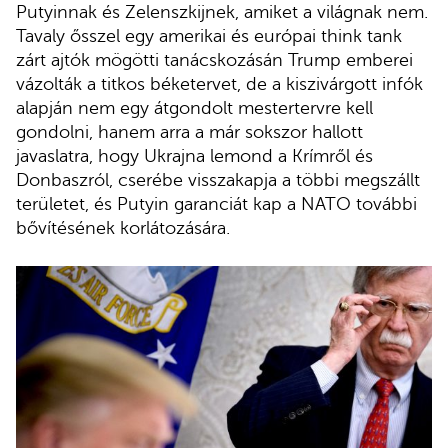
Putyinnak és Zelenszkijnek, amiket a világnak nem.
Tavaly ősszel egy amerikai és európai think tank
zárt ajtók mögötti tanácskozásán Trump emberei
vázolták a titkos béketervet, de a kiszivárgott infók
alapján nem egy átgondolt mestertervre kell
gondolni, hanem arra a már sokszor hallott
javaslatra, hogy Ukrajna lemond a Krímről és
Donbaszról, cserébe visszakapja a többi megszállt
területet, és Putyin garanciát kap a NATO további
bővítésének korlátozására.