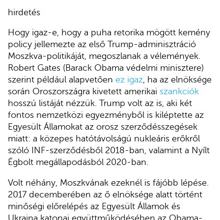
hirdetés
Hogy igaz-e, hogy a puha retorika mögött kemény
policy jellemezte az első Trump-adminisztráció
Moszkva-politikáját, megoszlanak a vélemények.
Robert Gates (Barack Obama védelmi minisztere)
szerint például alapvetően
ez igaz
, ha az elnöksége
során Oroszországra kivetett amerikai
szankciók
hosszú listáját nézzük. Trump volt az is, aki két
fontos nemzetközi egyezményből is kiléptette az
Egyesült Államokat az orosz szerződésszegések
miatt: a közepes hatótávolságú nukleáris erőkről
szóló INF-szerződésből 2018-ban, valamint a Nyílt
Égbolt megállapodásból 2020-ban.
Volt néhány, Moszkvának ezeknél is fájóbb lépése.
2017 decemberében az ő elnöksége alatt történt
minőségi előrelépés az Egyesült Államok és
Ukrajna katonai együttműködésében az Obama-