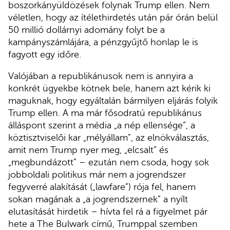
boszorkányüldözések folynak Trump ellen. Nem
véletlen, hogy az ítélethirdetés után pár órán belül
50 millió dollárnyi adomány folyt be a
kampányszámlájára, a pénzgyűjtő honlap le is
fagyott egy időre.
Valójában a republikánusok nem is annyira a
konkrét ügyekbe kötnek bele, hanem azt kérik ki
maguknak, hogy egyáltalán bármilyen eljárás folyik
Trump ellen. A ma már fősodratú republikánus
álláspont szerint a média „a nép ellensége”, a
köztisztviselői kar „mélyállam”, az elnökválasztás,
amit nem Trump nyer meg, „elcsalt” és
„megbundázott” – ezután nem csoda, hogy sok
jobboldali politikus már nem a jogrendszer
fegyverré alakítását („lawfare”) rója fel, hanem
sokan magának a „a jogrendszernek” a nyílt
elutasítását hirdetik – hívta fel rá a figyelmet pár
hete a The Bulwark című, Trumppal szemben