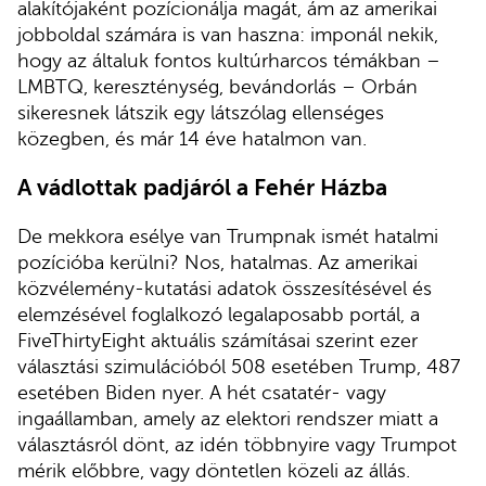
alakítójaként pozícionálja magát, ám az amerikai
jobboldal számára is van haszna: imponál nekik,
hogy az általuk fontos kultúrharcos témákban –
LMBTQ, kereszténység, bevándorlás – Orbán
sikeresnek látszik egy látszólag ellenséges
közegben, és már 14 éve hatalmon van.
A vádlottak padjáról a Fehér Házba
De mekkora esélye van Trumpnak ismét hatalmi
pozícióba kerülni? Nos, hatalmas. Az amerikai
közvélemény-kutatási adatok összesítésével és
elemzésével foglalkozó legalaposabb portál, a
FiveThirtyEight aktuális számításai szerint ezer
választási szimulációból 508 esetében Trump, 487
esetében Biden nyer. A hét csatatér- vagy
ingaállamban, amely az elektori rendszer miatt a
választásról dönt, az idén többnyire vagy Trumpot
mérik előbbre, vagy döntetlen közeli az állás.