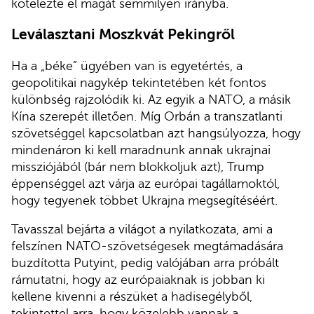
kötelezte el magát semmilyen irányba.
Leválasztani Moszkvát Pekingről
Ha a „béke” ügyében van is egyetértés, a
geopolitikai nagykép tekintetében két fontos
különbség rajzolódik ki. Az egyik a NATO, a másik
Kína szerepét illetően. Míg Orbán a transzatlanti
szövetséggel kapcsolatban azt hangsúlyozza, hogy
mindenáron ki kell maradnunk annak ukrajnai
missziójából (bár nem blokkoljuk azt), Trump
éppenséggel azt várja az európai tagállamoktól,
hogy tegyenek többet Ukrajna megsegítéséért.
Tavasszal bejárta a világot a nyilatkozata, ami a
felszínen NATO-szövetségesek megtámadására
buzdította Putyint, pedig valójában arra próbált
rámutatni, hogy az európaiaknak is jobban ki
kellene kivenni a részüket a hadisegélyből,
tekintettel arra, hogy közelebb vannak a