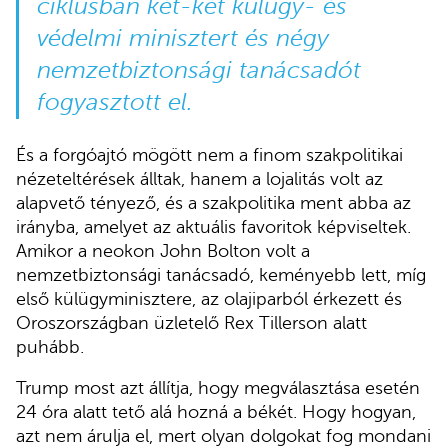
ciklusban két-két külügy- és
védelmi minisztert és négy
nemzetbiztonsági tanácsadót
fogyasztott el.
És a forgóajtó mögött nem a finom szakpolitikai
nézeteltérések álltak, hanem a lojalitás volt az
alapvető tényező, és a szakpolitika ment abba az
irányba, amelyet az aktuális favoritok képviseltek.
Amikor a neokon John Bolton volt a
nemzetbiztonsági tanácsadó, keményebb lett, míg
első külügyminisztere, az olajiparból érkezett és
Oroszországban üzletelő Rex Tillerson alatt
puhább.
Trump most azt állítja, hogy megválasztása esetén
24 óra alatt tető alá hozná a békét. Hogy hogyan,
azt nem árulja el, mert olyan dolgokat fog mondani