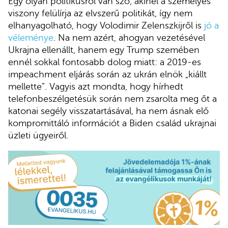
Egy olyan politikusról van szó, akinél a személyes
viszony felülírja az elvszerű politikát, így nem
elhanyagolható, hogy Volodimir Zelenszkijről is
jó a
véleménye
. Na nem azért, ahogyan vezetésével
Ukrajna ellenállt, hanem egy Trump szemében
ennél sokkal fontosabb dolog miatt: a 2019-es
impeachment eljárás során az ukrán elnök „kiállt
mellette”. Vagyis azt mondta, hogy hírhedt
telefonbeszélgetésük során nem zsarolta meg őt a
katonai segély visszatartásával, ha nem ásnak elő
kompromittáló információt a Biden család ukrajnai
üzleti ügyeiről.