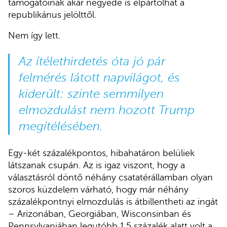
támogatóinak akár negyede is elpártolhat a
republikánus jelölttől.
Nem így lett.
Az ítélethirdetés óta jó pár
felmérés látott napvilágot, és
kiderült: szinte semmilyen
elmozdulást nem hozott Trump
megítélésében.
Egy-két százalékpontos, hibahatáron belüliek
látszanak csupán. Az is igaz viszont, hogy a
választásról döntő néhány csatatérállamban olyan
szoros küzdelem várható, hogy már néhány
százalékpontnyi elmozdulás is átbillentheti az ingát
– Arizonában, Georgiában, Wisconsinban és
Pennsylvaniában legutóbb 1,5 százalék alatt volt a