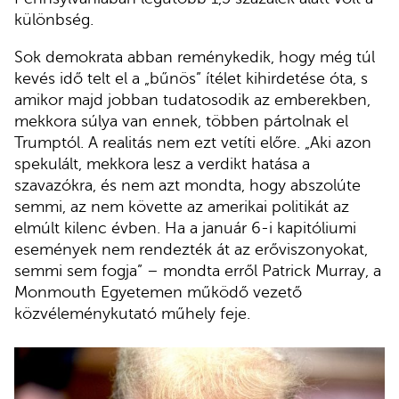
különbség.
Sok demokrata abban reménykedik, hogy még túl
kevés idő telt el a „bűnös” ítélet kihirdetése óta, s
amikor majd jobban tudatosodik az emberekben,
mekkora súlya van ennek, többen pártolnak el
Trumptól. A realitás nem ezt vetíti előre. „Aki azon
spekulált, mekkora lesz a verdikt hatása a
szavazókra, és nem azt mondta, hogy abszolúte
semmi, az nem követte az amerikai politikát az
elmúlt kilenc évben. Ha a január 6-i kapitóliumi
események nem rendezték át az erőviszonyokat,
semmi sem fogja” – mondta erről Patrick Murray, a
Monmouth Egyetemen működő vezető
közvéleménykutató műhely feje.