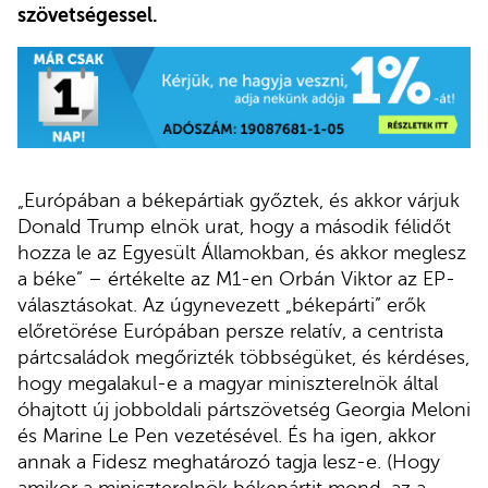
szövetségessel.
„Európában a békepártiak győztek, és akkor várjuk
Donald Trump elnök urat, hogy a második félidőt
hozza le az Egyesült Államokban, és akkor meglesz
a béke” – értékelte az M1-en Orbán Viktor az EP-
választásokat. Az úgynevezett „békepárti” erők
előretörése Európában persze relatív, a centrista
pártcsaládok megőrizték többségüket, és kérdéses,
hogy megalakul-e a magyar miniszterelnök által
óhajtott új jobboldali pártszövetség Georgia Meloni
és Marine Le Pen vezetésével. És ha igen, akkor
annak a Fidesz meghatározó tagja lesz-e. (Hogy