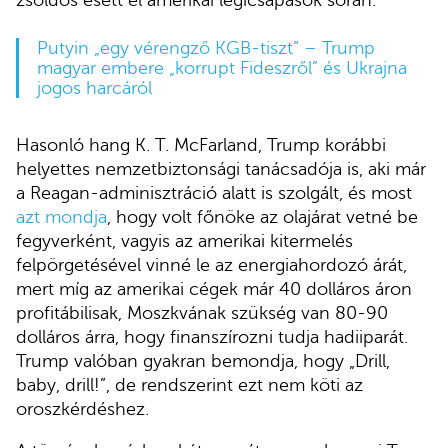
zsoldos esett el amerikai légicsapások során.
Putyin „egy vérengző KGB-tiszt” – Trump
magyar embere „korrupt Fideszről” és Ukrajna
jogos harcáról
Hasonló hang K. T. McFarland, Trump korábbi
helyettes nemzetbiztonsági tanácsadója is, aki már
a Reagan-adminisztráció alatt is szolgált, és most
azt mondja
, hogy volt főnöke az olajárat vetné be
fegyverként, vagyis az amerikai kitermelés
felpörgetésével vinné le az energiahordozó árát,
mert míg az amerikai cégek már 40 dolláros áron
profitábilisak, Moszkvának szükség van 80-90
dolláros árra, hogy finanszírozni tudja hadiiparát.
Trump valóban gyakran bemondja, hogy „Drill,
baby, drill!”, de rendszerint ezt nem köti az
oroszkérdéshez.