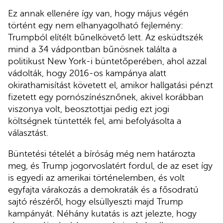
Ez annak ellenére így van, hogy május végén
történt egy nem elhanyagolható fejlemény:
Trumpból elítélt bűnelkövető lett. Az esküdtszék
mind a 34 vádpontban bűnösnek találta a
politikust New York-i büntetőperében, ahol azzal
vádolták, hogy 2016-os kampánya alatt
okirathamisítást követett el, amikor hallgatási pénzt
fizetett egy pornószínésznőnek, akivel korábban
viszonya volt, beosztottjai pedig ezt jogi
költségnek tüntették fel, ami befolyásolta a
választást.
Büntetési tételét a bíróság még nem határozta
meg, és Trump jogorvoslatért fordul, de az eset így
is egyedi az amerikai történelemben, és volt
egyfajta várakozás a demokraták és a fősodratú
sajtó részéről, hogy elsüllyeszti majd Trump
kampányát. Néhány kutatás is azt jelezte, hogy