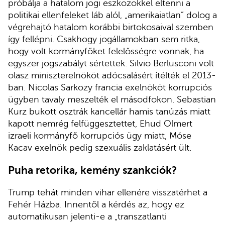
próbálja a hatalom jogi eszközökkel eltenni a
politikai ellenfeleket láb alól, „amerikaiatlan” dolog a
végrehajtó hatalom korábbi birtokosaival szemben
így fellépni. Csakhogy jogállamokban sem ritka,
hogy volt kormányfőket felelősségre vonnak, ha
egyszer jogszabályt sértettek. Silvio Berlusconi volt
olasz miniszterelnököt adócsalásért ítélték el 2013-
ban. Nicolas Sarkozy francia exelnököt korrupciós
ügyben tavaly meszelték el másodfokon. Sebastian
Kurz bukott osztrák kancellár hamis tanúzás miatt
kapott nemrég felfüggesztettet, Ehud Olmert
izraeli kormányfő korrupciós ügy miatt, Móse
Kacav exelnök pedig szexuális zaklatásért ült.
Puha retorika, kemény szankciók?
Trump tehát minden vihar ellenére visszatérhet a
Fehér Házba. Innentől a kérdés az, hogy ez
automatikusan jelenti-e a „transzatlanti