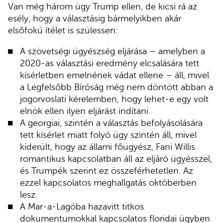
Van még három ügy Trump ellen, de kicsi rá az
esély, hogy a választásig bármelyikben akár
elsőfokú ítélet is szülessen:
A szövetségi ügyészség eljárása – amelyben a
2020-as választási eredmény elcsalására tett
kísérletben emelnének vádat ellene – áll, mivel
a Legfelsőbb Bíróság még nem döntött abban a
jogorvoslati kérelemben, hogy lehet-e egy volt
elnök ellen ilyen eljárást indítani.
A georgiai, szintén a választás befolyásolására
tett kísérlet miatt folyó ügy szintén áll, mivel
kiderült, hogy az állami főügyész, Fani Willis
romantikus kapcsolatban áll az eljáró ügyésszel,
és Trumpék szerint ez összeférhetetlen. Az
ezzel kapcsolatos meghallgatás októberben
lesz.
A Mar-a-Lagóba hazavitt titkos
dokumentumokkal kapcsolatos floridai ügyben