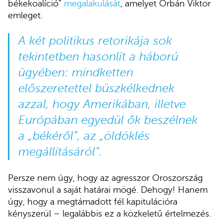
békekoalíció”
megalakulását
, amelyet Orbán Viktor
emleget.
A két politikus retorikája sok
tekintetben hasonlít a háború
ügyében: mindketten
előszeretettel büszkélkednek
azzal, hogy Amerikában, illetve
Európában egyedül ők beszélnek
a „békéről”, az „öldöklés
megállításáról”.
Persze nem úgy, hogy az agresszor Oroszország
visszavonul a saját határai mögé. Dehogy! Hanem
úgy, hogy a megtámadott fél kapitulációra
kényszerül – legalábbis ez a közkeletű értelmezés.