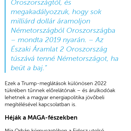
Oroszországtól, és
megakadályozzuk, hogy sok
milliárd dollár áramoljon
Németországból Oroszországba
– mondta 2019
nyarán
. – Az
Északi Áramlat 2 Oroszország
túszává tenné Németországot, ha
beüt a baj.”
Ezek a Trump-meglátások különösen 2022
tükrében tűnnek előrelátónak – és árulkodóak
lehetnek a magyar energiapolitika jövőbeli
megítélésével kapcsolatban is.
Héják a MAGA-fészekben
Míg Orbán környezetében a Fidesz utolsó