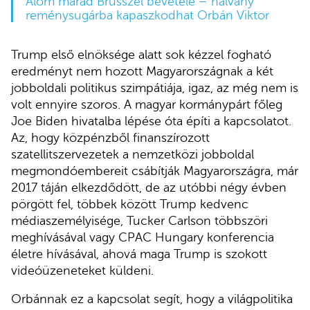
Álom marad Brüsszel bevétele – halvány
reménysugárba kapaszkodhat Orbán Viktor
Trump első elnöksége alatt sok kézzel fogható
eredményt nem hozott Magyarországnak a két
jobboldali politikus szimpátiája, igaz, az még nem is
volt ennyire szoros. A magyar kormánypárt főleg
Joe Biden hivatalba lépése óta építi a kapcsolatot.
Az, hogy közpénzből finanszírozott
szatellitszervezetek a nemzetközi jobboldal
megmondóembereit csábítják Magyarországra, már
2017 táján elkezdődött, de az utóbbi négy évben
pörgött fel, többek között Trump kedvenc
médiaszemélyisége, Tucker Carlson többszöri
meghívásával vagy CPAC Hungary konferencia
életre hívásával, ahová maga Trump is szokott
videóüzeneteket küldeni.
Orbánnak ez a kapcsolat segít, hogy a világpolitika