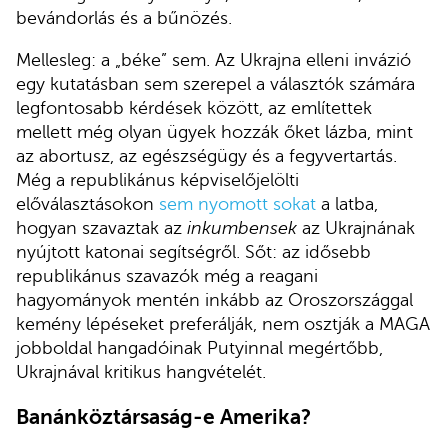
bevándorlás és a bűnözés.
Mellesleg: a „béke” sem. Az Ukrajna elleni invázió
egy kutatásban sem szerepel a választók számára
legfontosabb kérdések között, az említettek
mellett még olyan ügyek hozzák őket lázba, mint
az abortusz, az egészségügy és a fegyvertartás.
Még a republikánus képviselőjelölti
előválasztásokon
sem nyomott sokat
a latba,
hogyan szavaztak az
inkumbensek
az Ukrajnának
nyújtott katonai segítségről. Sőt: az idősebb
republikánus szavazók még a reagani
hagyományok mentén inkább az Oroszországgal
kemény lépéseket preferálják, nem osztják a MAGA
jobboldal hangadóinak Putyinnal megértőbb,
Ukrajnával kritikus hangvételét.
Banánköztársaság-e Amerika?