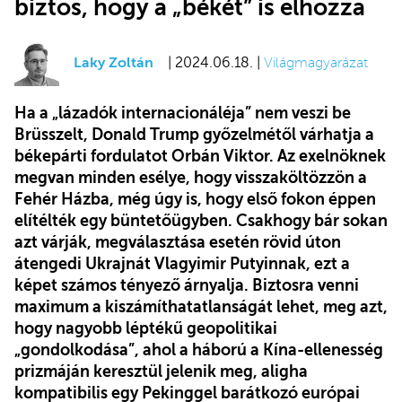
biztos, hogy a „békét” is elhozza
Laky Zoltán
| 2024.06.18. |
Világmagyarázat
Ha a „lázadók internacionáléja” nem veszi be
Brüsszelt, Donald Trump győzelmétől várhatja a
békepárti fordulatot Orbán Viktor. Az exelnöknek
megvan minden esélye, hogy visszaköltözzön a
Fehér Házba, még úgy is, hogy első fokon éppen
elítélték egy büntetőügyben. Csakhogy bár sokan
azt várják, megválasztása esetén rövid úton
átengedi Ukrajnát Vlagyimir Putyinnak, ezt a
képet számos tényező árnyalja. Biztosra venni
maximum a kiszámíthatatlanságát lehet, meg azt,
hogy nagyobb léptékű geopolitikai
„gondolkodása”, ahol a háború a Kína-ellenesség
prizmáján keresztül jelenik meg, aligha
kompatibilis egy Pekinggel barátkozó európai