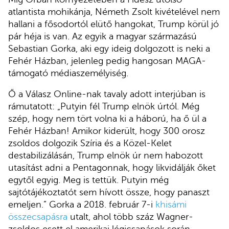
atlantista mohikánja, Németh Zsolt kivételével nem
hallani a fősodortól elütő hangokat, Trump körül jó
pár héja is van. Az egyik a magyar származású
Sebastian Gorka, aki egy ideig dolgozott is neki a
Fehér Házban, jelenleg pedig hangosan MAGA-
támogató médiaszemélyiség.
Ő a Válasz Online-nak tavaly adott interjúban is
rámutatott: „Putyin fél Trump elnök úrtól. Még
szép, hogy nem tört volna ki a háború, ha ő ül a
Fehér Házban! Amikor kiderült, hogy 300 orosz
zsoldos dolgozik Szíria és a Közel-Kelet
destabilizálásán, Trump elnök úr nem habozott
utasítást adni a Pentagonnak, hogy likvidálják őket
egytől egyig. Meg is tettük. Putyin még
sajtótájékoztatót sem hívott össze, hogy panaszt
emeljen.” Gorka a 2018. február 7-i
khisámi
összecsapásra
utalt, ahol több száz Wagner-