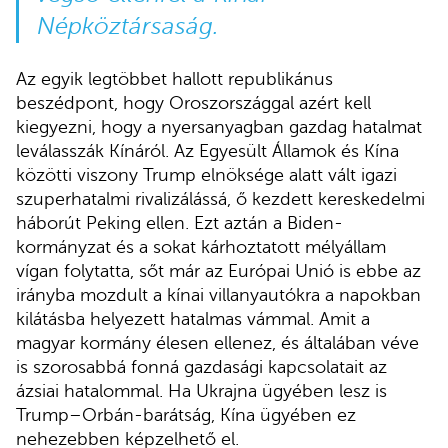
Népköztársaság.
Az egyik legtöbbet hallott republikánus
beszédpont, hogy Oroszországgal azért kell
kiegyezni, hogy a nyersanyagban gazdag hatalmat
leválasszák Kínáról. Az Egyesült Államok és Kína
közötti viszony Trump elnöksége alatt vált igazi
szuperhatalmi rivalizálássá, ő kezdett kereskedelmi
háborút Peking ellen. Ezt aztán a Biden-
kormányzat és a sokat kárhoztatott mélyállam
vígan folytatta, sőt már az Európai Unió is ebbe az
irányba mozdult a kínai villanyautókra a napokban
kilátásba helyezett hatalmas vámmal. Amit a
magyar kormány élesen ellenez, és általában véve
is szorosabbá fonná gazdasági kapcsolatait az
ázsiai hatalommal. Ha Ukrajna ügyében lesz is
Trump–Orbán-barátság, Kína ügyében ez
nehezebben képzelhető el.