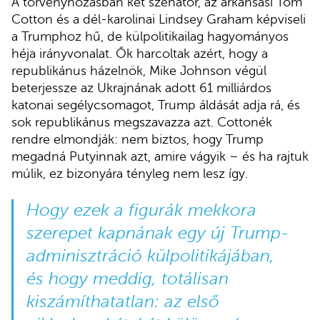
A törvényhozásban két szenátor, az arkansasi Tom
Cotton és a dél-karolinai Lindsey Graham képviseli
a Trumphoz hű, de külpolitikailag hagyományos
héja irányvonalat. Ők harcoltak azért, hogy a
republikánus házelnök, Mike Johnson végül
beterjessze az Ukrajnának adott 61 milliárdos
katonai segélycsomagot, Trump áldását adja rá, és
sok republikánus megszavazza azt. Cottonék
rendre elmondják: nem biztos, hogy Trump
megadná Putyinnak azt, amire vágyik – és ha rajtuk
múlik, ez bizonyára tényleg nem lesz így.
Hogy ezek a figurák mekkora
szerepet kapnának egy új Trump-
adminisztráció külpolitikájában,
és hogy meddig, totálisan
kiszámíthatatlan: az első