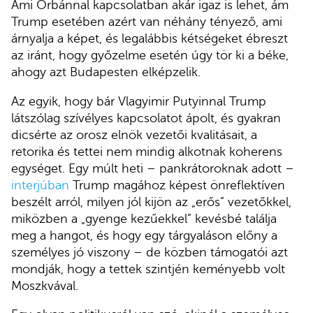
Ami Orbánnal kapcsolatban akár igaz is lehet, ám
Trump esetében azért van néhány tényező, ami
árnyalja a képet, és legalábbis kétségeket ébreszt
az iránt, hogy győzelme esetén úgy tör ki a béke,
ahogy azt Budapesten elképzelik.
Az egyik, hogy bár Vlagyimir Putyinnal Trump
látszólag szívélyes kapcsolatot ápolt, és gyakran
dicsérte az orosz elnök vezetői kvalitásait, a
retorika és tettei nem mindig alkotnak koherens
egységet. Egy múlt heti – pankrátoroknak adott –
interjúban
Trump magához képest önreflektíven
beszélt arról, milyen jól kijön az „erős” vezetőkkel,
miközben a „gyenge kezűekkel” kevésbé találja
meg a hangot, és hogy egy tárgyaláson előny a
személyes jó viszony – de közben támogatói azt
mondják, hogy a tettek szintjén keményebb volt
Moszkvával.