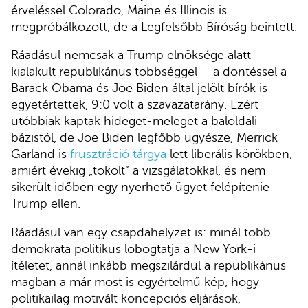
érveléssel Colorado, Maine és Illinois is
megpróbálkozott, de a Legfelsőbb Bíróság beintett.
Ráadásul nemcsak a Trump elnöksége alatt
kialakult republikánus többséggel – a döntéssel a
Barack Obama és Joe Biden által jelölt bírók is
egyetértettek, 9:0 volt a szavazatarány. Ezért
utóbbiak kaptak hideget-meleget a baloldali
bázistól, de Joe Biden legfőbb ügyésze, Merrick
Garland is
frusztráció tárgya
lett liberális körökben,
amiért évekig „tökölt” a vizsgálatokkal, és nem
sikerült időben egy nyerhető ügyet felépítenie
Trump ellen.
Ráadásul van egy csapdahelyzet is: minél több
demokrata politikus lobogtatja a New York-i
ítéletet, annál inkább megszilárdul a republikánus
magban a már most is egyértelmű kép, hogy
politikailag motivált koncepciós eljárások,