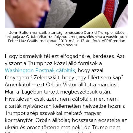
John Bolton nemzetbiztonsági tanácsadó Donald Trump elnököt
hallgatja az Orbán Viktorral folytatott megbeszélés alatt a washingtoni
Fehér Ház Ovális irodájában 2019. május 13-án (fotó: AFP/Brendan
Smialowski)
Hogy bármelyik fél ezt elfogadná-e, kérdéses. Azt
viszont a Trumphoz közel álló források a
Washington Postnak cáfolták
, hogy azzal
fenyegetné Zelenszkijt, hogy „egy fillért sem kap”
Amerikától – ezt Orbán Viktor állította márciusi,
Mar-a-Lagóban tartott megbeszélésük után.
Hivatalosan csak azért nem cáfolták, mert nem
akarták nyilvánosan kellemetlen helyzetbe hozni a
Trumpot szép szavakkal méltató magyar
kormányfőt. Orbán állítólag hosszasan ecsetelte az
ukrán és orosz történelmet neki, de Trump nem