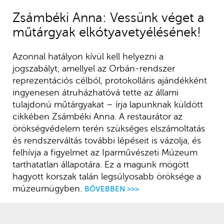
Zsámbéki Anna: Vessünk véget a
műtárgyak elkótyavetyélésének!
Azonnal hatályon kívül kell helyezni a
jogszabályt, amellyel az Orbán-rendszer
reprezentációs célból, protokolláris ajándékként
ingyenesen átruházhatóvá tette az állami
tulajdonú műtárgyakat – írja lapunknak küldött
cikkében Zsámbéki Anna. A restaurátor az
örökségvédelem terén szükséges elszámoltatás
és rendszerváltás további lépéseit is vázolja, és
felhívja a figyelmet az Iparművészeti Múzeum
tarthatatlan állapotára. Ez a magunk mögött
hagyott korszak talán legsúlyosabb öröksége a
múzeumügyben.
BŐVEBBEN >>>