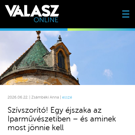
☰
2026.06.22. | Zsámbéki Anna |
esszé
Szívszorító! Egy éjszaka az
Iparművészetiben – és aminek
most jönnie kell