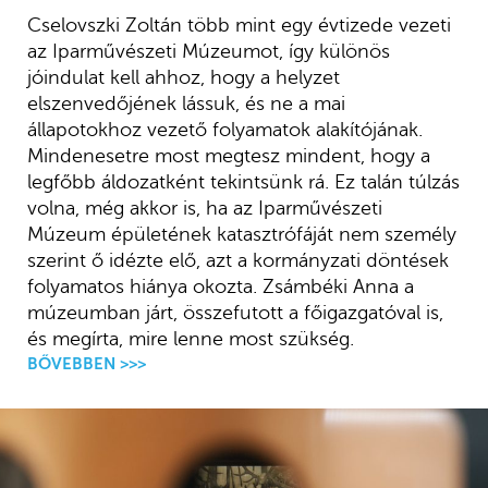
Cselovszki Zoltán több mint egy évtizede vezeti
az Iparművészeti Múzeumot, így különös
jóindulat kell ahhoz, hogy a helyzet
elszenvedőjének lássuk, és ne a mai
állapotokhoz vezető folyamatok alakítójának.
Mindenesetre most megtesz mindent, hogy a
legfőbb áldozatként tekintsünk rá. Ez talán túlzás
volna, még akkor is, ha az Iparművészeti
Múzeum épületének katasztrófáját nem személy
szerint ő idézte elő, azt a kormányzati döntések
folyamatos hiánya okozta. Zsámbéki Anna a
múzeumban járt, összefutott a főigazgatóval is,
és megírta, mire lenne most szükség.
BŐVEBBEN >>>