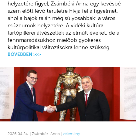
helyzetére figyel, Zsámbéki Anna egy kevésbé
szem előtt lévő területre hívja fel a figyelmet,
ahol a bajok talán még súlyosabbak: a városi
múzeumok helyzetére. A vidéki kultúra
tartópillérei átvészelték az elmúlt éveket, de a
fennmaradásukhoz mielőbb gyökeres
kultúrpolitikai változásokra lenne szükség.
BŐVEBBEN >>>
2026.04.24. | Zsámbéki Anna |
vélemény