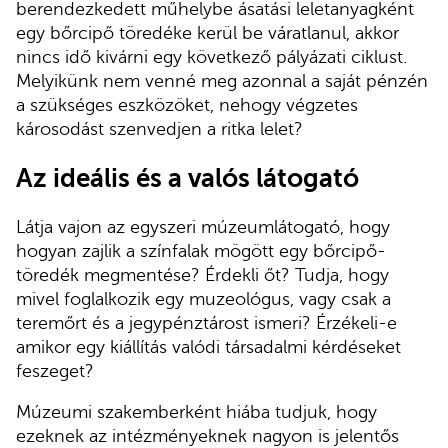
berendezkedett műhelybe ásatási leletanyagként
egy bőrcipő töredéke kerül be váratlanul, akkor
nincs idő kivárni egy következő pályázati ciklust.
Melyikünk nem venné meg azonnal a saját pénzén
a szükséges eszközöket, nehogy végzetes
károsodást szenvedjen a ritka lelet?
Az ideális és a valós látogató
Látja vajon az egyszeri múzeumlátogató, hogy
hogyan zajlik a színfalak mögött egy bőrcipő-
töredék megmentése? Érdekli őt? Tudja, hogy
mivel foglalkozik egy muzeológus, vagy csak a
teremőrt és a jegypénztárost ismeri? Érzékeli-e
amikor egy kiállítás valódi társadalmi kérdéseket
feszeget?
Múzeumi szakemberként hiába tudjuk, hogy
ezeknek az intézményeknek nagyon is jelentős