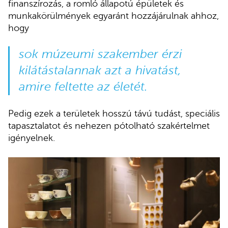
finanszírozás, a romló állapotú épületek és
munkakörülmények egyaránt hozzájárulnak ahhoz,
hogy
sok múzeumi szakember érzi
kilátástalannak azt a hivatást,
amire feltette az életét.
Pedig ezek a területek hosszú távú tudást, speciális
tapasztalatot és nehezen pótolható szakértelmet
igényelnek.