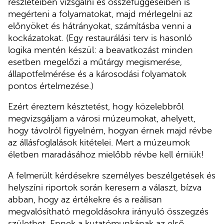
részleteiben vizsgálni és összefüggéseiben is
megérteni a folyamatokat, majd mérlegelni az
előnyöket és hátrányokat, számításba venni a
kockázatokat. (Egy restaurálási terv is hasonló
logika mentén készül: a beavatkozást minden
esetben megelőzi a műtárgy megismerése,
állapotfelmérése és a károsodási folyamatok
pontos értelmezése.)
Ezért éreztem késztetést, hogy közelebbről
megvizsgáljam a városi múzeumokat, ahelyett,
hogy távolról figyelném, hogyan érnek majd révbe
az állásfoglalások kitételei. Mert a múzeumok
életben maradásához mielőbb révbe kell érniük!
A felmerült kérdésekre személyes beszélgetések és
helyszíni riportok során keresem a választ, bízva
abban, hogy az értékekre és a reálisan
megvalósítható megoldásokra irányuló összegzés
születhet. Ennek a kutatómunkának az első