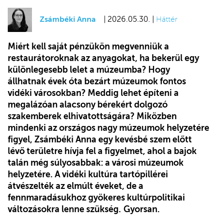
Zsámbéki Anna
| 2026.05.30. |
Háttér
Miért kell saját pénzükön megvenniük a
restaurátoroknak az anyagokat, ha bekerül egy
különlegesebb lelet a múzeumba? Hogy
állhatnak évek óta bezárt múzeumok fontos
vidéki városokban? Meddig lehet építeni a
megalázóan alacsony bérekért dolgozó
szakemberek elhivatottságára? Miközben
mindenki az országos nagy múzeumok helyzetére
figyel, Zsámbéki Anna egy kevésbé szem előtt
lévő területre hívja fel a figyelmet, ahol a bajok
talán még súlyosabbak: a városi múzeumok
helyzetére. A vidéki kultúra tartópillérei
átvészelték az elmúlt éveket, de a
fennmaradásukhoz gyökeres kultúrpolitikai
változásokra lenne szükség.
Gyorsan.