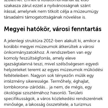
szakasza zárul ezzel a nyilvánosságnak szánt
írással, amelynek nem titkolt célja a múzeumügy
társadalmi támogatottságának növelése is.
Megyei hatókör, városi fenntartás
A jelenlegi struktúra 2012-ben alakult ki, amikor a
korábbi megyei múzeumok átkerültek a városi
önkormányzatokhoz. A rendszerben van egy
komoly feszültségforrás, amely eleve
igazságtalanná teszi, mivel szélsőségesen egyedi
helyzeteket teremt az egyes múzeumok működési
feltételeiben. Nagyon sok tényezőn múlik egy
intézmény sikeressége. Termőhely, éghajlat,
lombkorona-záródás… ja nem, de mégis, egy
ökológiai szisztémához hasonló. Területi
specifikusságok, a város közlekedési rendszerének
minősége, a lakosság összetétele, a turizmus