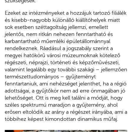
szükségesek.
Ezeket az intézményeket a hozzájuk tartozó filiálék
és kisebb-nagyobb különálló kiállítóhelyek miatt
sok esetben széttagoltság jellemzi, emellett
jelentős, nem ritkán nehezen fenntartható és
karbantartható műemléki épületállománnyal
rendelkeznek. Ráadásul a jogszabály szerint a
megyei hatókörű városi múzeumoknak kötelező
régészeti, néprajzi, történeti és képzőművészeti,
valamint legalább egy további szakági – jellemzően
természettudományos – gyűjteményt
fenntartaniuk, ami nehézséget jelenthet, ha a régió
adottságai, a gyűjtőkör nem ad erre önmagában jó
lehetőséget. Ott is meg kell találni a módját, hogy
széles spektrumú maradjon a gyűjtemény, ahol
erősen eltolódik az arány a régészet irányába, ami a
többihez képest kimondottan dinamikus műfaj.