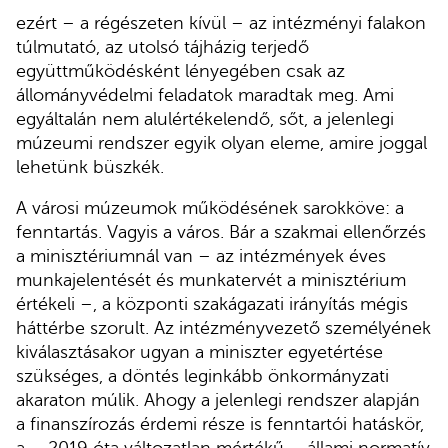
ezért – a régészeten kívül – az intézményi falakon
túlmutató, az utolsó tájházig terjedő
együttműködésként lényegében csak az
állományvédelmi feladatok maradtak meg. Ami
egyáltalán nem alulértékelendő, sőt, a jelenlegi
múzeumi rendszer egyik olyan eleme, amire joggal
lehetünk büszkék.
A városi múzeumok működésének sarokköve: a
fenntartás. Vagyis a város. Bár a szakmai ellenőrzés
a minisztériumnál van – az intézmények éves
munkajelentését és munkatervét a minisztérium
értékeli –, a központi szakágazati irányítás mégis
háttérbe szorult. Az intézményvezető személyének
kiválasztásakor ugyan a miniszter egyetértése
szükséges, a döntés leginkább önkormányzati
akaraton múlik. Ahogy a jelenlegi rendszer alapján
a finanszírozás érdemi része is fenntartói hatáskör,