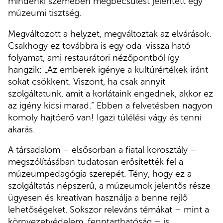
mindenki szemében megbecsülést jelentett egy
múzeumi tisztség.
Megváltozott a helyzet, megváltoztak az elvárások.
Csakhogy ez továbbra is egy oda-vissza ható
folyamat, ami restaurátori nézőpontból így
hangzik: „Az emberek igénye a kultúrértékek iránt
sokat csökkent. Viszont, ha csak annyit
szolgáltatunk, amit a korlátaink engednek, akkor ez
az igény kicsi marad.” Ebben a felvetésben nagyon
komoly hajtóerő van! Igazi túlélési vágy és tenni
akarás.
A társadalom – elsősorban a fiatal korosztály –
megszólításában tudatosan erősítették fel a
múzeumpedagógia szerepét. Tény, hogy ez a
szolgáltatás népszerű, a múzeumok jelentős része
ügyesen és kreatívan használja a benne rejlő
lehetőségeket. Sokszor releváns témákat – mint a
környezetvédelem, fenntarthatóság – is