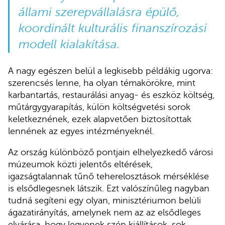
állami szerepvállalásra épülő,
koordinált kulturális finanszírozási
modell kialakítása.
A nagy egészen belül a legkisebb példákig ugorva:
szerencsés lenne, ha olyan témakörökre, mint
karbantartás, restaurálási anyag- és eszköz költség,
műtárgygyarapítás, külön költségvetési sorok
keletkeznének, ezek alapvetően biztosítottak
lennének az egyes intézményeknél.
Az ország különböző pontjain elhelyezkedő városi
múzeumok közti jelentős eltérések,
igazságtalannak tűnő teherelosztások mérséklése
is elsődlegesnek látszik. Ezt valószínűleg nagyban
tudná segíteni egy olyan, minisztériumon belüli
ágazatirányítás, amelynek nem az az elsődleges
elvárása, hogy legyenek szép kiállítások, sok