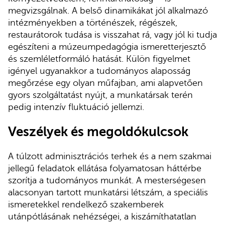
megvizsgálnak. A belső dinamikákat jól alkalmazó
intézményekben a történészek, régészek,
restaurátorok tudása is visszahat rá, vagy jól ki tudja
egészíteni a múzeumpedagógia ismeretterjesztő
és szemléletformáló hatását. Külön figyelmet
igényel ugyanakkor a tudományos alaposság
megőrzése egy olyan műfajban, ami alapvetően
gyors szolgáltatást nyújt, a munkatársak terén
pedig intenzív fluktuáció jellemzi.
Veszélyek és megoldókulcsok
A túlzott adminisztrációs terhek és a nem szakmai
jellegű feladatok ellátása folyamatosan háttérbe
szorítja a tudományos munkát. A mesterségesen
alacsonyan tartott munkatársi létszám, a speciális
ismeretekkel rendelkező szakemberek
utánpótlásának nehézségei, a kiszámíthatatlan