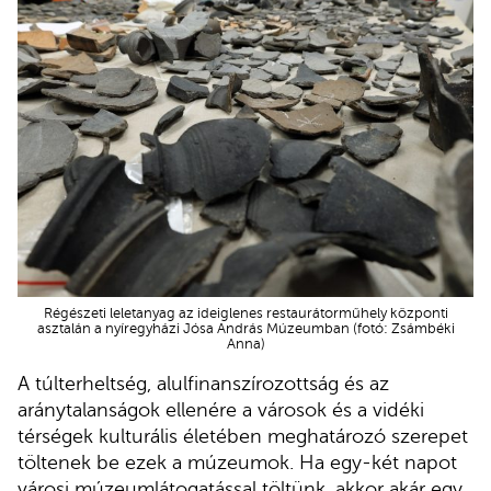
Régészeti leletanyag az ideiglenes restaurátorműhely központi
asztalán a nyíregyházi Jósa András Múzeumban (fotó: Zsámbéki
Anna)
A túlterheltség, alulfinanszírozottság és az
aránytalanságok ellenére a városok és a vidéki
térségek kulturális életében meghatározó szerepet
töltenek be ezek a múzeumok. Ha egy-két napot
városi múzeumlátogatással töltünk, akkor akár egy