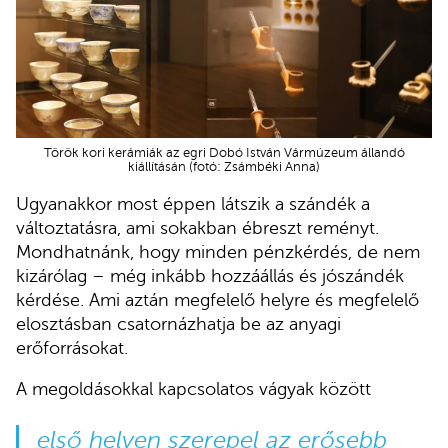
Török kori kerámiák az egri Dobó István Vármúzeum állandó
kiállításán (fotó: Zsámbéki Anna)
Ugyanakkor most éppen látszik a szándék a
változtatásra, ami sokakban ébreszt reményt.
Mondhatnánk, hogy minden pénzkérdés, de nem
kizárólag – még inkább hozzáállás és jószándék
kérdése. Ami aztán megfelelő helyre és megfelelő
elosztásban csatornázhatja be az anyagi
erőforrásokat.
A megoldásokkal kapcsolatos vágyak között
első helyen szerepel az erősebb