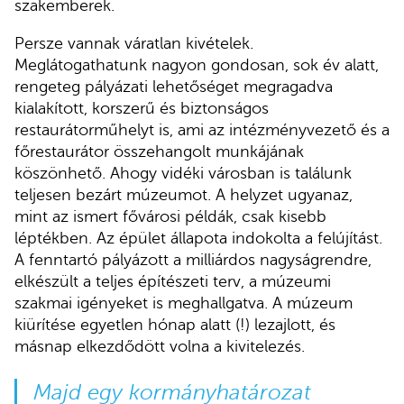
szakemberek.
Persze vannak váratlan kivételek.
Meglátogathatunk nagyon gondosan, sok év alatt,
rengeteg pályázati lehetőséget megragadva
kialakított, korszerű és biztonságos
restaurátorműhelyt is, ami az intézményvezető és a
főrestaurátor összehangolt munkájának
köszönhető. Ahogy vidéki városban is találunk
teljesen bezárt múzeumot. A helyzet ugyanaz,
mint az ismert fővárosi példák, csak kisebb
léptékben. Az épület állapota indokolta a felújítást.
A fenntartó pályázott a milliárdos nagyságrendre,
elkészült a teljes építészeti terv, a múzeumi
szakmai igényeket is meghallgatva. A múzeum
kiürítése egyetlen hónap alatt (!) lezajlott, és
másnap elkezdődött volna a kivitelezés.
Majd egy kormányhatározat