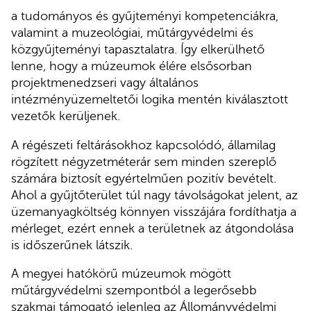
a tudományos és gyűjteményi kompetenciákra,
valamint a muzeológiai, műtárgyvédelmi és
közgyűjteményi tapasztalatra. Így elkerülhető
lenne, hogy a múzeumok élére elsősorban
projektmenedzseri vagy általános
intézményüzemeltetői logika mentén kiválasztott
vezetők kerüljenek.
A régészeti feltárásokhoz kapcsolódó, államilag
rögzített négyzetméterár sem minden szereplő
számára biztosít egyértelműen pozitív bevételt.
Ahol a gyűjtőterület túl nagy távolságokat jelent, az
üzemanyagköltség könnyen visszájára fordíthatja a
mérleget, ezért ennek a területnek az átgondolása
is időszerűnek látszik.
A megyei hatókörű múzeumok mögött
műtárgyvédelmi szempontból a legerősebb
szakmai támogató jelenleg az Állományvédelmi