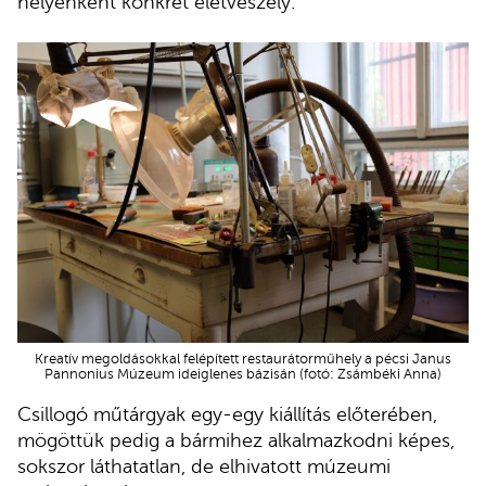
helyenként konkrét életveszély.
Kreatív megoldásokkal felépített restaurátorműhely a pécsi Janus
Pannonius Múzeum ideiglenes bázisán (fotó: Zsámbéki Anna)
Csillogó műtárgyak egy-egy kiállítás előterében,
mögöttük pedig a bármihez alkalmazkodni képes,
sokszor láthatatlan, de elhivatott múzeumi