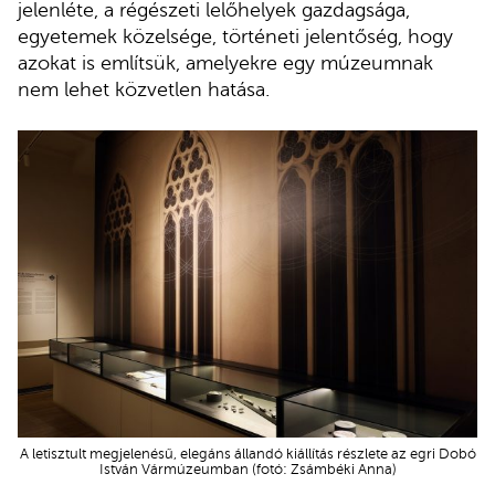
jelenléte, a régészeti lelőhelyek gazdagsága,
egyetemek közelsége, történeti jelentőség, hogy
azokat is említsük, amelyekre egy múzeumnak
nem lehet közvetlen hatása.
A letisztult megjelenésű, elegáns állandó kiállítás részlete az egri Dobó
István Vármúzeumban (fotó: Zsámbéki Anna)