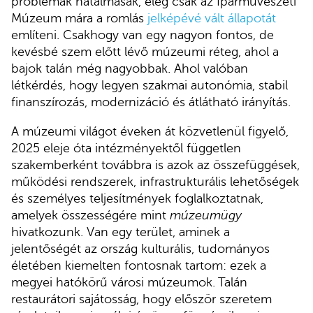
problémák hatalmasak, elég csak az Iparművészeti
Múzeum mára a romlás
jelképévé vált állapotát
említeni. Csakhogy van egy nagyon fontos, de
kevésbé szem előtt lévő múzeumi réteg, ahol a
bajok talán még nagyobbak. Ahol valóban
létkérdés, hogy legyen szakmai autonómia, stabil
finanszírozás, modernizáció és átlátható irányítás.
A múzeumi világot éveken át közvetlenül figyelő,
2025 eleje óta intézményektől független
szakemberként továbbra is azok az összefüggések,
működési rendszerek, infrastrukturális lehetőségek
és személyes teljesítmények foglalkoztatnak,
amelyek összességére mint
múzeumügy
hivatkozunk. Van egy terület, aminek a
jelentőségét az ország kulturális, tudományos
életében kiemelten fontosnak tartom: ezek a
megyei hatókörű városi múzeumok.
Talán
restaurátori sajátosság, hogy először szeretem