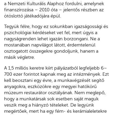
a Nemzeti Kulturális Alaphoz fordulni, amelynek
finanszírozása – 2010 óta – jelentős részben az
ötöslottó játékadójára épül.
Tegyük félre, hogy ez sokunkban igazságossági és
pszichológiai kérdéseket vet fel, mert úgyis a
nagyságrenden lehet igazán borzongani. Ne a
mostanában napvilágot látott, érdemtelenül
osztogatott összegekre gondoljunk, hanem a
másik végletre.
A 1,5 milliós keretre kiírt pályázatból legfeljebb 6–
700 ezer forintot kapnak meg az intézmények. Ezt
kell beosztani egy évre, a munkavégzését segítő
anyagokra, eszközökre egy megyei hatókörű
múzeum restaurátor osztályának. Nem meglepő,
hogy a munkatársak sok esetben saját maguk
veszik meg a hiányzó tételeket. De legyünk
megértőek, mert ha egy fém- és kerámialeletekre