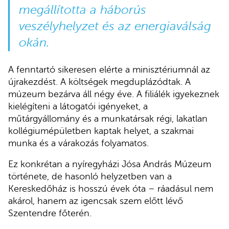
megállította a háborús
veszélyhelyzet és az energiaválság
okán.
A fenntartó sikeresen elérte a minisztériumnál az
újrakezdést. A költségek megduplázódtak. A
múzeum bezárva áll négy éve. A filiálék igyekeznek
kielégíteni a látogatói igényeket, a
műtárgyállomány és a munkatársak régi, lakatlan
kollégiumépületben kaptak helyet, a szakmai
munka és a várakozás folyamatos.
Ez konkrétan a nyíregyházi Jósa András Múzeum
története, de hasonló helyzetben van a
Kereskedőház is hosszú évek óta – ráadásul nem
akárol, hanem az igencsak szem előtt lévő
Szentendre főterén.