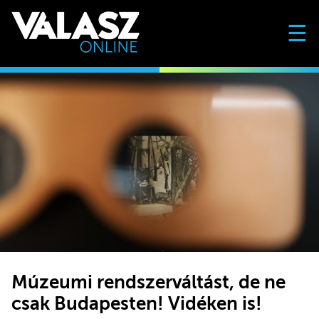
☰
Múzeumi rendszerváltást, de ne
csak Budapesten! Vidéken is!