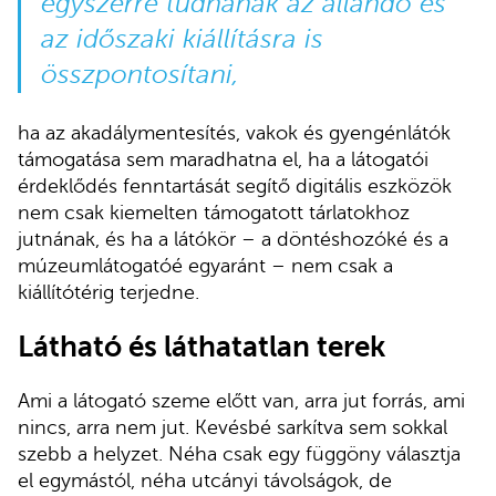
egyszerre tudnának az állandó és
az időszaki kiállításra is
összpontosítani,
ha az akadálymentesítés, vakok és gyengénlátók
támogatása sem maradhatna el, ha a látogatói
érdeklődés fenntartását segítő digitális eszközök
nem csak kiemelten támogatott tárlatokhoz
jutnának, és ha a látókör – a döntéshozóké és a
múzeumlátogatóé egyaránt – nem csak a
kiállítótérig terjedne.
Látható és láthatatlan terek
Ami a látogató szeme előtt van, arra jut forrás, ami
nincs, arra nem jut. Kevésbé sarkítva sem sokkal
szebb a helyzet. Néha csak egy függöny választja
el egymástól, néha utcányi távolságok, de