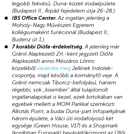
legjobb fekvésű, Duna-közeli irodaépülete
(Budapest II., Árpád fejedelem útja 26-28.).
IBS Office Center.
Az ingatlan jelenleg a
Moholy-Nagy Művészeti Egyetem
kollégiumaként funkcionál (Budapest II.,
Budenz út 1.).
7 korábbi Diófa-érdekeltség.
A jelenleg már
Gránit Alapkezelő Zrt.-ként jegyzett Diófa
Alapkezelőt anno Mészáros Lőrinc
közeléből
vásárolta meg
Jellinek Indotek-
csoportja, majd később a kormányfő veje. A
Gránit nemcsak Tiborcz-befolyású, hanem
régebbi, sok „kisember” által tulajdonolt
ingatlanalapokat is kezel; ezek birtokában van
egyebek mellett a MOM Parkkal szemközti
Alkotás Point, a budai Duna-part Infoparkjának
három épülete, a Váci úti irodafolyosó két
egysége (Green House, V17) és a Shopmark
(korábban Europark) bevásárlóközpont az Üllői