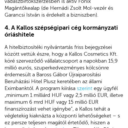
vadászbirtokszerzésben is aktív Főnix
Magántőkealap (de Hernádi Zsolt Mol-vezér és
Garancsi István is érdekelt a bizniszben).
4. A Kallos szépségipari cég kormányzati
óriáshitele
A hitelbiztosítéki nyilvántartás friss bejegyzései
között vettük észre, hogy a Kallos Cosmetics Kft.
köré szerveződő vállalatcsoport a napokban 15,9
millió eurós, szuperkedvezményes kölcsönre
érdemesült a Baross Gábor Újraiparosítási
Beruházási Hitel Plusz keretében az állami
Eximbanktól. A program kiírása
szerint
egy ügyfél
„minimum 1 milliárd HUF vagy 2,5 millió EUR, illetve
maximum 6 mrd HUF vagy 15 millió EUR
finanszírozást vehet igénybe”, a Kallos tehát a
végletekig kiaknázta a központi lehetőségeket – s
ez persze teljesen magától értetődő, hiszen a