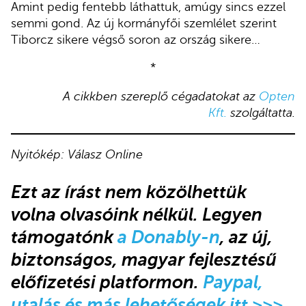
Amint pedig fentebb láthattuk, amúgy sincs ezzel
semmi gond. Az új kormányfői szemlélet szerint
Tiborcz sikere végső soron az ország sikere…
*
A cikkben szereplő cégadatokat az
Opten
Kft.
szolgáltatta.
Nyitókép: Válasz Online
Ezt az írást nem közölhettük
volna olvasóink nélkül. Legyen
támogatónk
a Donably-n
, az új,
biztonságos, magyar fejlesztésű
előfizetési platformon.
Paypal,
utalás és más lehetőségek itt >>>