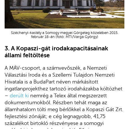
Széchenyi-kastély a Somogy megyei Görgeteg közelében 2015.
február 18-án (fotó: MTI/Varga György)
3. A Kopaszi-gát irodakapacitásainak
állami feltöltése
A MÁV-csoport, a számvevőszék, a Nemzeti
Választási Iroda és a Szellemi Tulajdon Nemzeti
Hivatala is a BudaPart néven márkásított
ingatlanprojekthez tartozó irodaházakba költözhet
–
derült ki
nemrég a Telex által megszerzett
dokumentumokból. Részben tehát maga az
államhatalom tölti meg bérlőkkel a Kopaszi Gát Zrt.
fejlesztési zónáját; e cég legnagyobb, 41,75
százalékot birtokló részvényese a somogyi