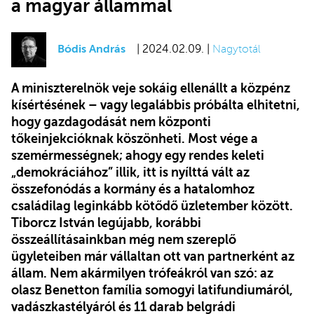
a magyar állammal
Bódis András
| 2024.02.09. |
Nagytotál
A miniszterelnök veje sokáig ellenállt a közpénz
kísértésének – vagy legalábbis próbálta elhitetni,
hogy gazdagodását nem központi
tőkeinjekcióknak köszönheti. Most vége a
szemérmességnek; ahogy egy rendes keleti
„demokráciához” illik, itt is nyílttá vált az
összefonódás a kormány és a hatalomhoz
családilag leginkább kötődő üzletember között.
Tiborcz István legújabb, korábbi
összeállításainkban még nem szereplő
ügyleteiben már vállaltan ott van partnerként az
állam. Nem akármilyen trófeákról van szó: az
olasz Benetton família somogyi latifundiumáról,
vadászkastélyáról és 11 darab belgrádi