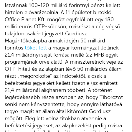
Istvánnak 100-120 milliárd forintnyi pénzt kellett
hirtelen elővarázsolnia. A 11 épületet birtokló
Office Planet Kft. mögött egyfelől ott egy 180
millió eurós OTP-kölcsön, másrészt a cég végső
tulajdonosaként jegyzett Gordiusz
Magántőkealapba annak idején 50 milliárd
forintos
tőkét tett
a magyar kormányzat Jellinek
21,4 milliárdnyi saját forrása mellé (az MFB egyik
programjának örve alatt). A miniszterelnök veje az
OTP-hitelt és az alapban lévő 50 milliárdos állami
részt „megörökölte” az Indotektől, s csak a
befektetési jegyekért kellett fizetnie (az említett
21,4 milliárdnál alighanem többet). A történet
legérdekesebb része azonban az, hogy Tiborczot
senki nem kényszerítette, hogy ennyire láthatóvá
tegye magát az állam által kitömött Gordiusz
mögött. Elég lett volna titokban átvennie a
befektetési jegyeket, az alapkezelést pedig másra