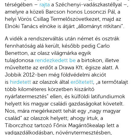
térségében –
rajta
a Széchenyi-vadászkastéllyal –,
amelyre a közeli Barcson honos Losonczi Pál, a
helyi Vörös Csillag Termelőszövetkezet, majd az
Elnöki Tanács elnöke is átjárt „állományt ritkítani”.
A vidék a rendszerváltás után német és osztrák
fennhatóság alá került, később pedig Carlo
Benetton, az olasz világmárka egyik
tulajdonosa
rendezkedett be
a birtokon, illetve
műveltette az erdőt a Drawa Kft. égisze alatt. A
Jobbik 2012-ben még földvédelmi akciót
is
hirdetett
az olaszok által
erőltetett
, „a termőtalajt
több kilométeres körzetben kiszárító
nyárfatermesztés” ellen, és külföldi latifundiumok
helyett kis magyar családi gazdaságokat követelt.
Nos, mára megérkezett tehát egy „nagy magyar
család” az olaszok helyett; ahogy írtuk, a
Tiborczhoz tartozó Főnix Magántőkealap lett a
vadgazdálkodásban, növénytermesztésben,