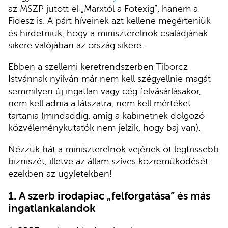
az MSZP jutott el „Marxtól a Fotexig”, hanem a
Fidesz is. A párt híveinek azt kellene megérteniük
és hirdetniük, hogy a miniszterelnök családjának
sikere valójában az ország sikere.
Ebben a szellemi keretrendszerben Tiborcz
Istvánnak nyilván már nem kell szégyellnie magát
semmilyen új ingatlan vagy cég felvásárlásakor,
nem kell adnia a látszatra, nem kell mértéket
tartania (mindaddig, amíg a kabinetnek dolgozó
közvéleménykutatók nem jelzik, hogy baj van).
Nézzük hát a miniszterelnök vejének öt legfrissebb
bizniszét, illetve az állam szíves közreműködését
ezekben az ügyletekben!
1. A szerb irodapiac „felforgatása” és más
ingatlankalandok