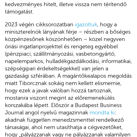
kedvezményes hitelt, illetve vissza nem térítendő
támogatást.
2023 végén cikksorozatban
igazoltuk
, hogy a
miniszterelnök lányának férje – részben a bőséges
közpénzesőnek köszönhetően – közel negyven
óriási ingatlanprojekttel és rengeteg egyébbel
(pénzpiaci, szállítmányozási, vasbetongyártó,
napelemparkos, hulladékgazdálkodási, informatikai,
szépségipari érdekeltségekkel) van jelen a
gazdasági szférában. A magántőkealapos megoldás
miatt Tiborcznak sokáig nem kellett elismernie,
hogy ezek a javak valóban hozzá tartoznak,
mostanra viszont megint az előremenekülés
korszakába lépett. Először a Budapest Business
Journal angol nyelvű magazinnak
mondta ki
:
akadnak független menedzsmenttel rendelkező
társaságai, ahol nem utasíthatja a cégvezetőket,
hogy „pályázzanak vagy ne pályázzanak valamilyen