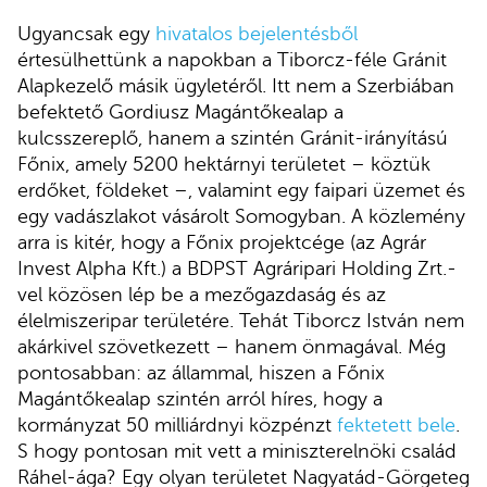
Ugyancsak egy
hivatalos bejelentésből
értesülhettünk a napokban a Tiborcz-féle Gránit
Alapkezelő másik ügyletéről. Itt nem a Szerbiában
befektető Gordiusz Magántőkealap a
kulcsszereplő, hanem a szintén Gránit-irányítású
Főnix, amely 5200 hektárnyi területet – köztük
erdőket, földeket –, valamint egy faipari üzemet és
egy vadászlakot vásárolt Somogyban. A közlemény
arra is kitér, hogy a Főnix projektcége (az Agrár
Invest Alpha Kft.) a BDPST Agráripari Holding Zrt.-
vel közösen lép be a mezőgazdaság és az
élelmiszeripar területére. Tehát Tiborcz István nem
akárkivel szövetkezett – hanem önmagával. Még
pontosabban: az állammal, hiszen a Főnix
Magántőkealap szintén arról híres, hogy a
kormányzat 50 milliárdnyi közpénzt
fektetett bele
.
S hogy pontosan mit vett a miniszterelnöki család
Ráhel-ága? Egy olyan területet Nagyatád-Görgeteg