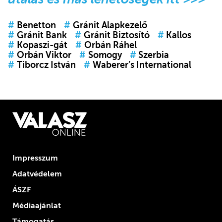
#
Benetton
#
Gránit Alapkezelő
#
Gránit Bank
#
Gránit Biztosító
#
Kallos
#
Kopaszi-gát
#
Orbán Ráhel
#
Orbán Viktor
#
Somogy
#
Szerbia
#
Tiborcz István
#
Waberer’s International
Impresszum
Adatvédelem
ÁSZF
Médiaajánlat
Támogatás