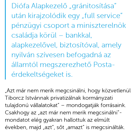
Diófa Alapkezelő „gránitosítása”
után
kirajzolódik
egy „full service”
pénzügyi csoport a miniszterelnök
családja körül – bankkal,
alapkezelővel, biztosítóval, amely
nyilván szívesen befogadná az
államtól megszerezhető Posta-
érdekeltségeket is.
„Azt már nem merik megcsinálni, hogy közvetlenül
Tiborcz Istvánnak privatizálnak kormányzati
tulajdonú vállalatokat” – mondogatják forrásaink.
Csakhogy az „azt már nem merik megcsinálni”-
mondatot elég gyakran hallottuk az elmúlt
években, majd „azt”, sőt „amazt” is megcsinálták.