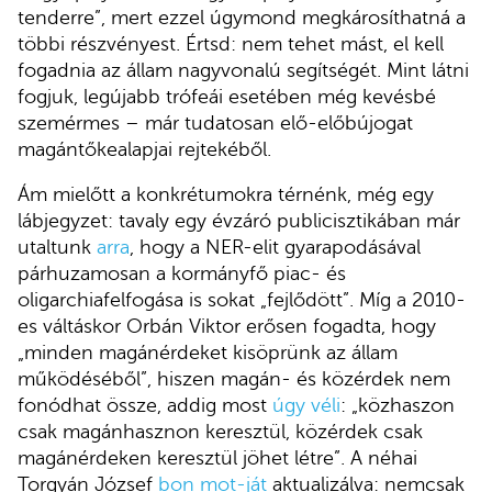
tenderre”, mert ezzel úgymond megkárosíthatná a
többi részvényest. Értsd: nem tehet mást, el kell
fogadnia az állam nagyvonalú segítségét. Mint látni
fogjuk, legújabb trófeái esetében még kevésbé
szemérmes – már tudatosan elő-előbújogat
magántőkealapjai rejtekéből.
Ám mielőtt a konkrétumokra térnénk, még egy
lábjegyzet: tavaly egy évzáró publicisztikában már
utaltunk
arra
, hogy a NER-elit gyarapodásával
párhuzamosan a kormányfő piac- és
oligarchiafelfogása is sokat „fejlődött”. Míg a 2010-
es váltáskor Orbán Viktor erősen fogadta, hogy
„minden magánérdeket kisöprünk az állam
működéséből”, hiszen magán- és közérdek nem
fonódhat össze, addig most
úgy véli
: „közhaszon
csak magánhasznon keresztül, közérdek csak
magánérdeken keresztül jöhet létre”. A néhai
Torgyán József
bon mot-ját
aktualizálva: nemcsak