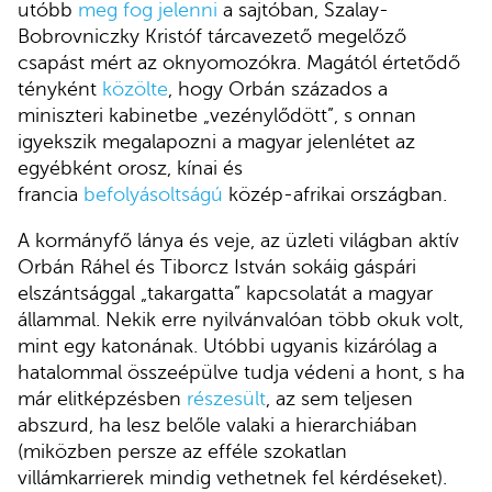
utóbb
meg fog jelenni
a sajtóban, Szalay-
Bobrovniczky Kristóf tárcavezető megelőző
csapást mért az oknyomozókra. Magától értetődő
tényként
közölte
, hogy Orbán százados a
miniszteri kabinetbe „vezénylődött”, s onnan
igyekszik megalapozni a magyar jelenlétet az
egyébként orosz, kínai és
francia
befolyásoltságú
közép-afrikai országban.
A kormányfő lánya és veje, az üzleti világban aktív
Orbán Ráhel és Tiborcz István sokáig gáspári
elszántsággal „takargatta” kapcsolatát a magyar
állammal. Nekik erre nyilvánvalóan több okuk volt,
mint egy katonának. Utóbbi ugyanis kizárólag a
hatalommal összeépülve tudja védeni a hont, s ha
már elitképzésben
részesült
, az sem teljesen
abszurd, ha lesz belőle valaki a hierarchiában
(miközben persze az efféle szokatlan
villámkarrierek mindig vethetnek fel kérdéseket).