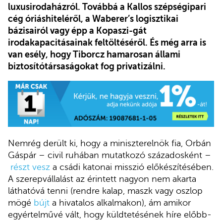
luxusirodaházról. Továbbá a Kallos szépségipari
cég óriáshiteléről, a Waberer’s logisztikai
bázisairól vagy épp a Kopaszi-gát
irodakapacitásainak feltöltéséről. És még arra is
van esély, hogy Tiborcz hamarosan állami
biztosítótársaságokat fog privatizálni.
Nemrég derült ki, hogy a miniszterelnök fia, Orbán
Gáspár – civil ruhában mutatkozó századosként –
részt vesz
a csádi katonai misszió előkészítésében.
A szerepvállalást az érintett nagyon nem akarta
láthatóvá tenni (rendre kalap, maszk vagy oszlop
mögé
bújt
a hivatalos alkalmakon), ám amikor
egyértelművé vált, hogy küldtetésének híre előbb-