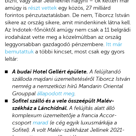
bízni, vagy akár Jellineknél hagyni – ők ketten már
amúgy is
részt vettek
egy közös, 27 milliárd
forintos pénzutaztatásban. De nem, Tiborcz István
sikere az ország sikere, amit mindenkinek látna kell.
Az Indotek-főnöktől amúgy nem csak a 11 belgrádi
irodaházat vette meg a közelmúltban az ország
leggyorsabban gazdagodó pénzembere.
Itt már
bemutattuk
a többi kincset, most csak egy gyors
leltár:
A budai Hotel Gellért épülete.
A felújítandó
szálloda majdani üzemeltetéséről Tiborcz István
nemrég a nemzetközi hírű Mandarin Oriental
Grouppal
állapodott meg
.
Sofitel szálló és a vele összeépült Malév-
székház a Lánchídnál.
A felújítás alatt álló
komplexum üzemeltetője a francia Accor-
csoport
marad
(e cég egyik luxusmárkája a
Sofitel). A volt Malév-székházat Jellinek 2021-