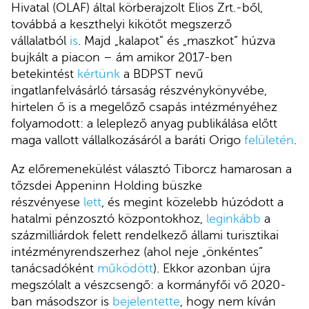
Hivatal (OLAF) által körberajzolt Elios Zrt.-ből,
továbbá a keszthelyi kikötőt megszerző
vállalatból
is
. Majd „kalapot” és „maszkot” húzva
bujkált a piacon – ám amikor 2017-ben
betekintést
kértünk
a BDPST nevű
ingatlanfelvásárló társaság részvénykönyvébe,
hirtelen ő is a megelőző csapás intézményéhez
folyamodott: a leleplező anyag publikálása előtt
maga vallott vállalkozásáról a baráti Origo
felületén
.
Az előremenekülést választó Tiborcz hamarosan a
tőzsdei Appeninn Holding büszke
részvényese
lett
, és megint közelebb húzódott a
hatalmi pénzosztó központokhoz,
leginkább
a
százmilliárdok felett rendelkező állami turisztikai
intézményrendszerhez (ahol neje „önkéntes”
tanácsadóként
működött
). Ekkor azonban újra
megszólalt a vészcsengő: a kormányfői vő 2020-
ban másodszor is
bejelentette
, hogy nem kíván