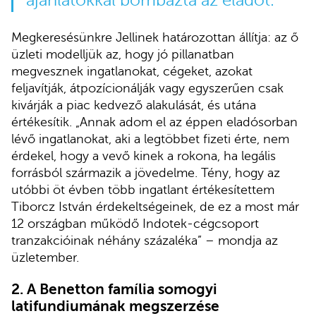
ajánlatokkal bombázta az eladót.
Megkeresésünkre Jellinek határozottan állítja: az ő
üzleti modelljük az, hogy jó pillanatban
megvesznek ingatlanokat, cégeket, azokat
feljavítják, átpozícionálják vagy egyszerűen csak
kivárják a piac kedvező alakulását, és utána
értékesítik. „Annak adom el az éppen eladósorban
lévő ingatlanokat, aki a legtöbbet fizeti érte, nem
érdekel, hogy a vevő kinek a rokona, ha legális
forrásból származik a jövedelme. Tény, hogy az
utóbbi öt évben több ingatlant értékesítettem
Tiborcz István érdekeltségeinek, de ez a most már
12 országban működő Indotek-cégcsoport
tranzakcióinak néhány százaléka” – mondja az
üzletember.
2. A Benetton família somogyi
latifundiumának megszerzése