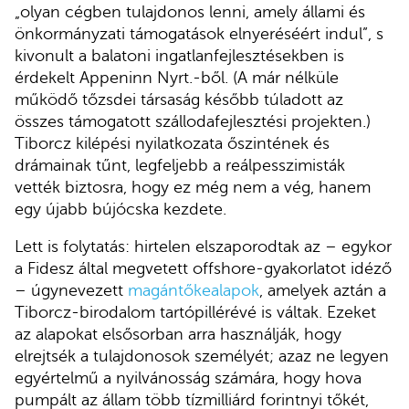
„olyan cégben tulajdonos lenni, amely állami és
önkormányzati támogatások elnyeréséért indul”, s
kivonult a balatoni ingatlanfejlesztésekben is
érdekelt Appeninn Nyrt.-ből. (A már nélküle
működő tőzsdei társaság később túladott az
összes támogatott szállodafejlesztési projekten.)
Tiborcz kilépési nyilatkozata őszintének és
drámainak tűnt, legfeljebb a reálpesszimisták
vették biztosra, hogy ez még nem a vég, hanem
egy újabb bújócska kezdete.
Lett is folytatás: hirtelen elszaporodtak az – egykor
a Fidesz által megvetett offshore-gyakorlatot idéző
– úgynevezett
magántőkealapok
, amelyek aztán a
Tiborcz-birodalom tartópillérévé is váltak. Ezeket
az alapokat elsősorban arra használják, hogy
elrejtsék a tulajdonosok személyét; azaz ne legyen
egyértelmű a nyilvánosság számára, hogy hova
pumpált az állam több tízmilliárd forintnyi tőkét,