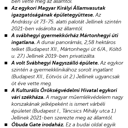
ben vette meg az államtól.
Az egykori Magyar Királyi Államvasutak
igazgatóságának épületegyüttese.
Az
Andrássy út 73-75. alatti palotát Jellinek szintén
2021-ben vásárolta az államtól.
A svábhegyi gyermekkórház Mártonhegyi úti
ingatlana.
A dunai panorámás, 2,58 hektáros
telket (Budapest XII., Mártonhegyi út 6/A., Költő
u. 27.) Jellinek 2019-ben privatizálta.
A volt Svábhegyi Nagyszálló épülete.
Az egykor
szintén a gyermekklinikához sorolt ingatlant
(Budapest XII., Eötvös út 2.) Jellinek ugyancsak
öt éve vette meg.
A Kulturális Örökségvédelmi Hivatal egykori
vári székháza.
A magyar műemlékvédelem nagy
korszakának jelképeként is ismert várbéli
épületet (Budapest I., Táncsics Mihály utca 1.)
Jellinek 2021-ben szerezte meg az államtól.
Óbuda Gate irodaház.
Ez a budai oldal egyik