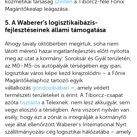
kozmetikai társaság
szintén
a Tiborcz-féle Főnix
Magántőkealap leágazása.
5. A Waberer’s logisztikaibázis-
fejlesztéseinek állami támogatása
Ahogy tavaly októberben megírtuk, soha nem
látott méretű hazai ingatlanfejlesztés előtt nyitotta
meg az utat a kormány: Soroksár és Gyál területén,
az M0–M5-ös autópályák térségében egy ipari,
logisztikai város képe kezd kirajzolódni – a Főnix
Magántőkelaphoz tartozó egyik
vállalkozás
gondozásában
–, amely védett
természeti területeket is érint. A Tiborcz-csapat
azóta
tisztázta
a Telexnek: nem lesz akkugyár, sem
vegyi elosztó a térségben. Arra viszont nyilván van
esély, hogy ezt a zónát is integrálják a kormányfő
veje által ellenőrzött Waberer’s International Nyrt.
szállítmányozási cég logisztikai hálózatába – amely