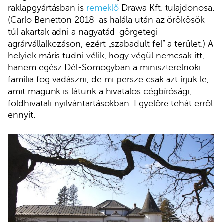
raklapgyártásban is
remeklő
Drawa Kft. tulajdonosa.
(Carlo Benetton 2018-as halála után az örökösök
túl akartak adni a nagyatád-görgetegi
agrárvállalkozáson, ezért „szabadult fel” a terület.) A
helyiek máris tudni vélik, hogy végül nemcsak itt,
hanem egész Dél-Somogyban a miniszterelnöki
família fog vadászni, de mi persze csak azt írjuk le,
amit magunk is látunk a hivatalos cégbírósági,
földhivatali nyilvántartásokban. Egyelőre tehát erről
ennyit.