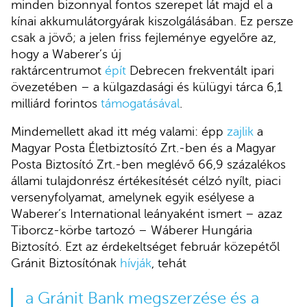
minden bizonnyal fontos szerepet lát majd el a
kínai akkumulátorgyárak kiszolgálásában. Ez persze
csak a jövő; a jelen friss fejleménye egyelőre az,
hogy a Waberer’s új
raktárcentrumot
épít
Debrecen frekventált ipari
övezetében – a külgazdasági és külügyi tárca 6,1
milliárd forintos
támogatásával
.
Mindemellett akad itt még valami: épp
zajlik
a
Magyar Posta Életbiztosító Zrt.-ben és a Magyar
Posta Biztosító Zrt.-ben meglévő 66,9 százalékos
állami tulajdonrész értékesítését célzó nyílt, piaci
versenyfolyamat, amelynek egyik esélyese a
Waberer’s International leányaként ismert – azaz
Tiborcz-körbe tartozó – Wáberer Hungária
Biztosító. Ezt az érdekeltséget február közepétől
Gránit Biztosítónak
hívják
, tehát
a Gránit Bank
megszerzése
és a