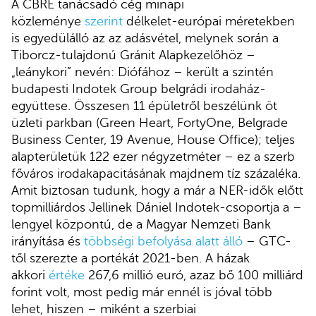
A CBRE tanácsadó cég minapi
közleménye
szerint
délkelet-európai méretekben
is egyedülálló az az adásvétel, melynek során a
Tiborcz-tulajdonú Gránit Alapkezelőhöz –
„leánykori” nevén: Diófához – került a szintén
budapesti Indotek Group belgrádi irodaház-
együttese. Összesen 11 épületről beszélünk öt
üzleti parkban (Green Heart, FortyOne, Belgrade
Business Center, 19 Avenue, House Office); teljes
alapterületük 122 ezer négyzetméter – ez a szerb
főváros irodakapacitásának majdnem tíz százaléka.
Amit biztosan tudunk, hogy a már a NER-idők előtt
topmilliárdos Jellinek Dániel Indotek-csoportja a –
lengyel központú, de a Magyar Nemzeti Bank
irányítása és
többségi befolyása alatt álló
– GTC-
től szerezte a portékát 2021-ben. A házak
akkori
értéke
267,6 millió euró, azaz bő 100 milliárd
forint volt, most pedig már ennél is jóval több
lehet, hiszen – miként a szerbiai