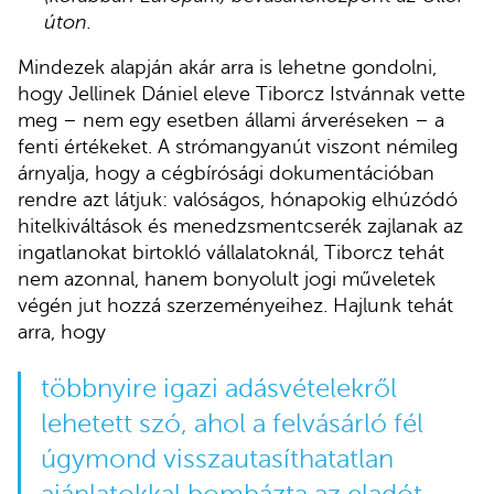
úton.
Mindezek alapján akár arra is lehetne gondolni,
hogy Jellinek Dániel eleve Tiborcz Istvánnak vette
meg – nem egy esetben állami árveréseken – a
fenti értékeket. A strómangyanút viszont némileg
árnyalja, hogy a cégbírósági dokumentációban
rendre azt látjuk: valóságos, hónapokig elhúzódó
hitelkiváltások és menedzsmentcserék zajlanak az
ingatlanokat birtokló vállalatoknál, Tiborcz tehát
nem azonnal, hanem bonyolult jogi műveletek
végén jut hozzá szerzeményeihez. Hajlunk tehát
arra, hogy
többnyire igazi adásvételekről
lehetett szó, ahol a felvásárló fél
úgymond visszautasíthatatlan