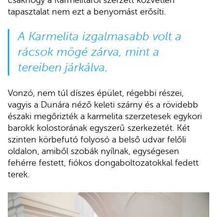
tapasztalat nem ezt a benyomást erősíti.
A Karmelita izgalmasabb volt a
rácsok mögé zárva, mint a
tereiben járkálva.
Vonzó, nem túl díszes épület, régebbi részei,
vagyis a Dunára néző keleti szárny és a rövidebb
északi megőrizték a karmelita szerzetesek egykori
barokk kolostorának egyszerű szerkezetét. Két
szinten körbefutó folyosó a belső udvar felőli
oldalon, amiből szobák nyílnak, egységesen
fehérre festett, fiókos dongaboltozatokkal fedett
terek.