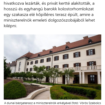
hivatkozva lezárták, és privát kertté alakították, a
hosszú és egyhangú barokk kolostorhomlokzat
egy szakasza elé kőpilléres terasz épült, amire a
miniszterelnök emeleti dolgozószobájából lehet
kilépni.
A dunai bástyaterasz a miniszterelnök erkélyével (fotó: Vörös Szabolcs