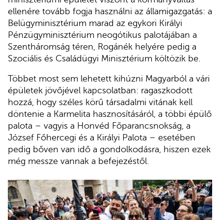
ellenére tovább fogja használni az államigazgatás: a
Belügyminisztérium marad az egykori Királyi
Pénzügyminisztérium neogótikus palotájában a
Szentháromság téren, Rogánék helyére pedig a
Szociális és Családügyi Minisztérium költözik be.
Többet most sem lehetett kihúzni Magyarból a vári
épületek jövőjével kapcsolatban: ragaszkodott
hozzá, hogy széles körű társadalmi vitának kell
döntenie a Karmelita hasznosításáról, a többi épülő
palota – vagyis a Honvéd Főparancsnokság, a
József Főhercegi és a Királyi Palota – esetében
pedig bőven van idő a gondolkodásra, hiszen ezek
még messze vannak a befejezéstől.