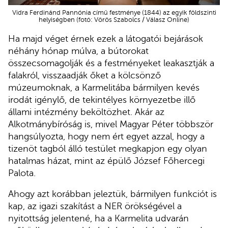
Vidra Ferdinánd Pannónia című festménye (1844) az egyik földszinti
helyiségben (fotó: Vörös Szabolcs / Válasz Online)
Ha majd véget érnek ezek a látogatói bejárások
néhány hónap múlva, a bútorokat
összecsomagolják és a festményeket leakasztják a
falakról, visszaadják őket a kölcsönző
múzeumoknak, a Karmelitába bármilyen kevés
irodát igénylő, de tekintélyes környezetbe illő
állami intézmény beköltözhet. Akár az
Alkotmánybíróság is, mivel Magyar Péter többször
hangsúlyozta, hogy nem ért egyet azzal, hogy a
tizenöt tagból álló testület megkapjon egy olyan
hatalmas házat, mint az épülő József Főhercegi
Palota.
Ahogy azt korábban jeleztük, bármilyen funkciót is
kap, az igazi szakítást a NER örökségével a
nyitottság jelentené, ha a Karmelita udvarán