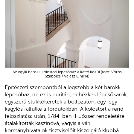
Az egyik barokk kolostori lépcsőház a kettő közül (fotó: Vörös
Szabolcs / Válasz Online)
Építészeti szempontból a legszebb a két barokk
lépcsőház, de ez is puritán, nehézkes lépcsőkarok,
egyszerű stukkókeretek a boltozaton, egy-egy
kagylós falfülke a fordulókban. A kolostort a rend
feloszlatása után, 1784-ben II. József rendeletére
átalakították kaszinóvá, vagyis a vári
kormányhivatalok tisztviselőit kiszolgáló klubbá.