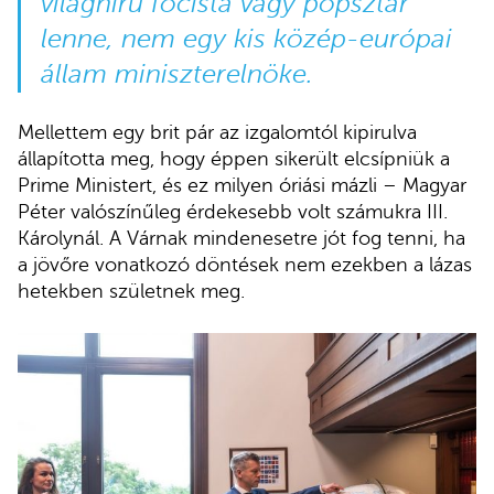
világhírű focista vagy popsztár
lenne, nem egy kis közép-európai
állam miniszterelnöke.
Mellettem egy brit pár az izgalomtól kipirulva
állapította meg, hogy éppen sikerült elcsípniük a
Prime Ministert, és ez milyen óriási mázli – Magyar
Péter valószínűleg érdekesebb volt számukra III.
Károlynál. A Várnak mindenesetre jót fog tenni, ha
a jövőre vonatkozó döntések nem ezekben a lázas
hetekben születnek meg.