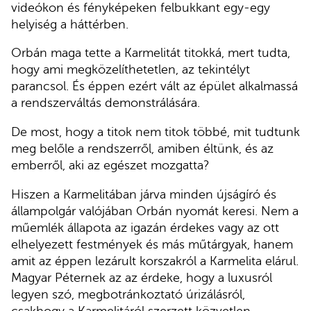
videókon és fényképeken felbukkant egy-egy
helyiség a háttérben.
Orbán maga tette a Karmelitát titokká, mert tudta,
hogy ami megközelíthetetlen, az tekintélyt
parancsol. És éppen ezért vált az épület alkalmassá
a rendszerváltás demonstrálására.
De most, hogy a titok nem titok többé, mit tudtunk
meg belőle a rendszerről, amiben éltünk, és az
emberről, aki az egészet mozgatta?
Hiszen a Karmelitában járva minden újságíró és
állampolgár valójában Orbán nyomát keresi. Nem a
műemlék állapota az igazán érdekes vagy az ott
elhelyezett festmények és más műtárgyak, hanem
amit az éppen lezárult korszakról a Karmelita elárul.
Magyar Péternek az az érdeke, hogy a luxusról
legyen szó, megbotránkoztató úrizálásról,
csakhogy a Karmelitáról szerzett közvetlen