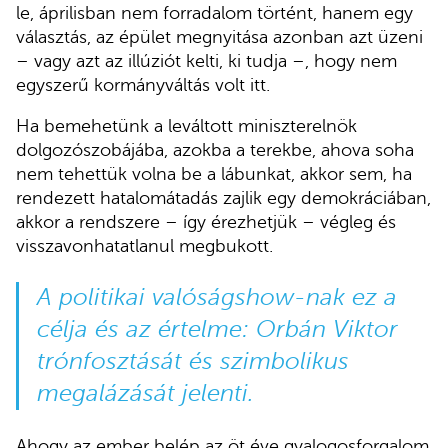
le, áprilisban nem forradalom történt, hanem egy
választás, az épület megnyitása azonban azt üzeni
– vagy azt az illúziót kelti, ki tudja –, hogy nem
egyszerű kormányváltás volt itt.
Ha bemehetünk a leváltott miniszterelnök
dolgozószobájába, azokba a terekbe, ahova soha
nem tehettük volna be a lábunkat, akkor sem, ha
rendezett hatalomátadás zajlik egy demokráciában,
akkor a rendszere – így érezhetjük – végleg és
visszavonhatatlanul megbukott.
A politikai valóságshow-nak ez a
célja és az értelme: Orbán Viktor
trónfosztását és szimbolikus
megalázását jelenti.
Ahogy az ember belép az öt éve gyalogosforgalom