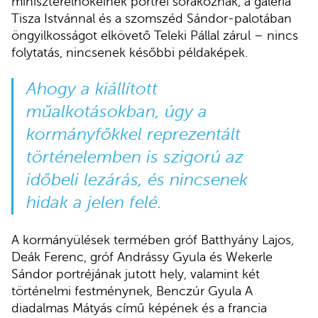
miniszterelnökeinek portréi sorakoznak, a galéria
Tisza Istvánnal és a szomszéd Sándor-palotában
öngyilkosságot elkövető Teleki Pállal zárul – nincs
folytatás, nincsenek későbbi példaképek.
Ahogy a kiállított
műalkotásokban, úgy a
kormányfőkkel reprezentált
történelemben is szigorú az
időbeli lezárás, és nincsenek
hidak a jelen felé.
A kormányülések termében gróf Batthyány Lajos,
Deák Ferenc, gróf Andrássy Gyula és Wekerle
Sándor portréjának jutott hely, valamint két
történelmi festménynek, Benczúr Gyula A
diadalmas Mátyás című képének és a francia