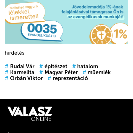
hirdetés
#
Budai Vár
#
építészet
#
hatalom
#
Karmelita
#
Magyar Péter
#
műemlék
#
Orbán Viktor
#
reprezentáció