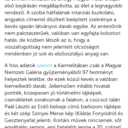
első bejárásán megállapította, az élet a legnagyobb
rendező. A szoba hátfalának intarziás burkolatú,
angyalos címerrel díszített beépített szekrénye a
kevés igazán látványos darab egyike. Az enteriőrök
nem palotaszerűek, valóban van egyfajta kolostori
hatás, de közben látszik az is, hogy a
visszafogottság nem jelentett olcsóságot:
mindenben jó sok és elsőosztályú anyag van.
A friss adatok
szerint
a Karmelitában csak a Magyar
Nemzeti Galéria gyűjteményéből 97 festményt
helyeztek letétbe, de ezek közül kevés a valóban
kiemelkedő darab. Jellemzően inkább hivatali
portrék, közepesen jó történelmi tájképek,
csendéletek sorakoznak a falakon, a csúcsot talán
Paál László az Erdő belseje című barbizoni tájképe
és két szép Szinyei Merse kép (Kilátás Fonyódról és
Gesztenyefa) jelenti. Kortárs művek nincsenek, sőt
egyáltalán semmi, ami fiatalabb lenne a 20. század