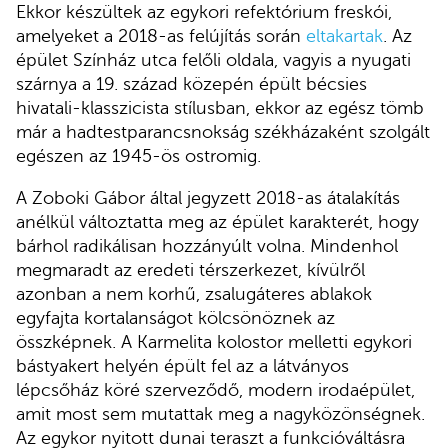
Ekkor készültek az egykori refektórium freskói,
amelyeket a 2018-as felújítás során
eltakartak
. Az
épület Színház utca felőli oldala, vagyis a nyugati
szárnya a 19. század közepén épült bécsies
hivatali-klasszicista stílusban, ekkor az egész tömb
már a hadtestparancsnokság székházaként szolgált
egészen az 1945-ös ostromig.
A Zoboki Gábor által jegyzett 2018-as átalakítás
anélkül változtatta meg az épület karakterét, hogy
bárhol radikálisan hozzányúlt volna. Mindenhol
megmaradt az eredeti térszerkezet, kívülről
azonban a nem korhű, zsalugáteres ablakok
egyfajta kortalanságot kölcsönöznek az
összképnek. A Karmelita kolostor melletti egykori
bástyakert helyén épült fel az a látványos
lépcsőház köré szerveződő, modern irodaépület,
amit most sem mutattak meg a nagyközönségnek.
Az egykor nyitott dunai teraszt a funkcióváltásra