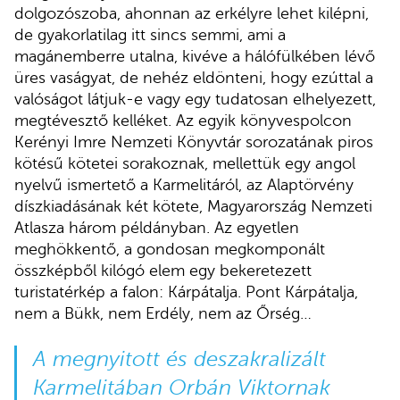
dolgozószoba, ahonnan az erkélyre lehet kilépni,
de gyakorlatilag itt sincs semmi, ami a
magánemberre utalna, kivéve a hálófülkében lévő
üres vaságyat, de nehéz eldönteni, hogy ezúttal a
valóságot látjuk-e vagy egy tudatosan elhelyezett,
megtévesztő kelléket. Az egyik könyvespolcon
Kerényi Imre Nemzeti Könyvtár sorozatának piros
kötésű kötetei sorakoznak, mellettük egy angol
nyelvű ismertető a Karmelitáról, az Alaptörvény
díszkiadásának két kötete, Magyarország Nemzeti
Atlasza három példányban. Az egyetlen
meghökkentő, a gondosan megkomponált
összképből kilógó elem egy bekeretezett
turistatérkép a falon: Kárpátalja. Pont Kárpátalja,
nem a Bükk, nem Erdély, nem az Őrség…
A megnyitott és deszakralizált
Karmelitában Orbán Viktornak