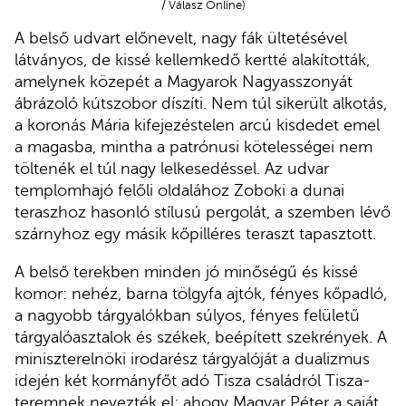
/ Válasz Online)
A belső udvart előnevelt, nagy fák ültetésével
látványos, de kissé kellemkedő kertté alakították,
amelynek közepét a Magyarok Nagyasszonyát
ábrázoló kútszobor díszíti. Nem túl sikerült alkotás,
a koronás Mária kifejezéstelen arcú kisdedet emel
a magasba, mintha a patrónusi kötelességei nem
töltenék el túl nagy lelkesedéssel. Az udvar
templomhajó felőli oldalához Zoboki a dunai
teraszhoz hasonló stílusú pergolát, a szemben lévő
szárnyhoz egy másik kőpilléres teraszt tapasztott.
A belső terekben minden jó minőségű és kissé
komor: nehéz, barna tölgyfa ajtók, fényes kőpadló,
a nagyobb tárgyalókban súlyos, fényes felületű
tárgyalóasztalok és székek, beépített szekrények. A
miniszterelnöki irodarész tárgyalóját a dualizmus
idején két kormányfőt adó Tisza családról Tisza-
teremnek nevezték el; ahogy Magyar Péter a saját