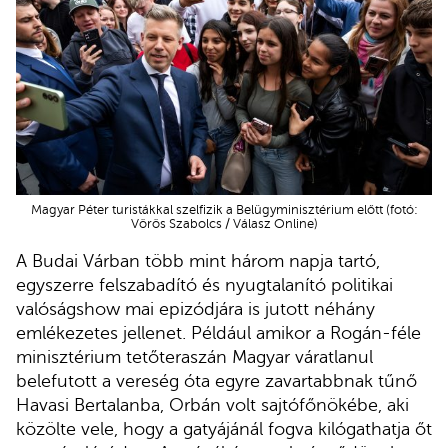
Magyar Péter turistákkal szelfizik a Belügyminisztérium előtt (fotó:
Vörös Szabolcs / Válasz Online)
A Budai Várban több mint három napja tartó,
egyszerre felszabadító és nyugtalanító politikai
valóságshow mai epizódjára is jutott néhány
emlékezetes jellenet. Például amikor a Rogán-féle
minisztérium tetőteraszán Magyar váratlanul
belefutott a vereség óta egyre zavartabbnak tűnő
Havasi Bertalanba, Orbán volt sajtófőnökébe, aki
közölte vele, hogy a gatyájánál fogva kilógathatja őt