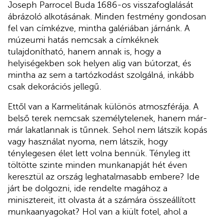
Joseph Parrocel Buda 1686-os visszafoglalását
ábrázoló alkotásának. Minden festmény gondosan
fel van címkézve, mintha galériában járnánk. A
múzeumi hatás nemcsak a címkéknek
tulajdonítható, hanem annak is, hogy a
helyiségekben sok helyen alig van bútorzat, és
mintha az sem a tartózkodást szolgálná, inkább
csak dekorációs jellegű.
Ettől van a Karmelitának különös atmoszférája. A
belső terek nemcsak személytelenek, hanem már-
már lakatlannak is tűnnek. Sehol nem látszik kopás
vagy használat nyoma, nem látszik, hogy
ténylegesen élet lett volna bennük. Tényleg itt
töltötte szinte minden munkanapját hét éven
keresztül az ország leghatalmasabb embere? Ide
járt be dolgozni, ide rendelte magához a
minisztereit, itt olvasta át a számára összeállított
munkaanyagokat? Hol van a kiült fotel, ahol a