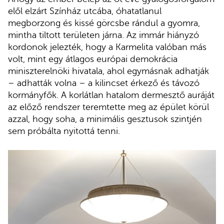
elől elzárt Színház utcába, óhatatlanul
megborzong és kissé görcsbe rándul a gyomra,
mintha tiltott területen járna. Az immár hiányzó
kordonok jelezték, hogy a Karmelita valóban más
volt, mint egy átlagos európai demokrácia
miniszterelnöki hivatala, ahol egymásnak adhatják
– adhatták volna – a kilincset érkező és távozó
kormányfők. A korlátlan hatalom dermesztő auráját
az előző rendszer teremtette meg az épület körül
azzal, hogy soha, a minimális gesztusok szintjén
sem próbálta nyitottá tenni.