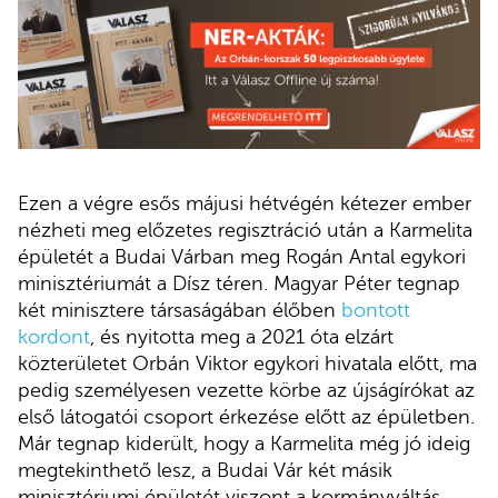
Ezen a végre esős májusi hétvégén kétezer ember
nézheti meg előzetes regisztráció után a Karmelita
épületét a Budai Várban meg Rogán Antal egykori
minisztériumát a Dísz téren. Magyar Péter tegnap
két minisztere társaságában élőben
bontott
kordont
, és nyitotta meg a 2021 óta elzárt
közterületet Orbán Viktor egykori hivatala előtt, ma
pedig személyesen vezette körbe az újságírókat az
első látogatói csoport érkezése előtt az épületben.
Már tegnap kiderült, hogy a Karmelita még jó ideig
megtekinthető lesz, a Budai Vár két másik
minisztériumi épületét viszont a kormányváltás