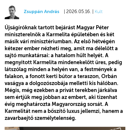
Zsuppán András
| 2026.05.16. |
Kult
Újságíróknak tartott bejárást Magyar Péter
miniszterelnök a Karmelita épületében és két
másik vári minisztériumban. Az első hétvégén
kétezer ember nézheti meg, amit ma délelőtt a
sajtó munkatársai: a hatalom hűlt helyét. A
megnyitott Karmelita mindenekelőtt üres, pedig
látszólag minden a helyén van, a festmények a
falakon, a fonott kerti bútor a teraszon, Orbán
vaságya a dolgozószobája melletti kis hálóban.
Mégis, még ezekben a privát terekben járkálva
sem értjük meg jobban az embert, aki tizenhat
évig meghatározta Magyarország sorsát. A
Karmelitát nem a bőszítő luxus jellemzi, hanem a
zavarbaejtő személytelenség.