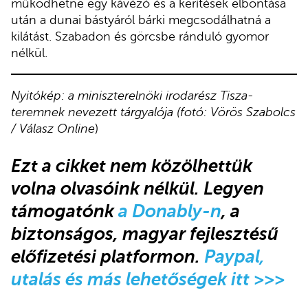
működhetne egy kávézó és a kerítések elbontása
után a dunai bástyáról bárki megcsodálhatná a
kilátást. Szabadon és görcsbe ránduló gyomor
nélkül.
Nyitókép: a miniszterelnöki irodarész Tisza-
teremnek nevezett tárgyalója (fotó: Vörös Szabolcs
/ Válasz Online
)
Ezt a cikket nem közölhettük
volna olvasóink nélkül
.
Legyen
támogatónk
a Donably-n
, a
biztonságos, magyar fejlesztésű
előfizetési platformon.
Paypal,
utalás és más lehetőségek itt >>>