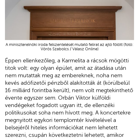
A miniszterelnöki iroda felszentelését mutató felirat az ajtó fölött (fotó:
Vörös Szabolcs / Válasz Online)
Éppen ellenkezőleg, a Karmelita a rácsok mögötti
titok volt: egy olyan épület, amit az átadása után
nem mutattak meg az embereknek, noha nem
kevés adófizetői pénzből alakították át (körülbelül
16 milliárd forintba került), nem volt megtekinthető
évente egyszer sem. Orbán Viktor külföldi
vendégeket fogadott ugyan itt, de ellenzéki
politikusokat soha nem hívott meg. A koncertekre
megnyitott egykori templomtér kivételével a
belsejéről hiteles információkat nem lehetett
szerezni, csupán következtetni lehetett, amikor