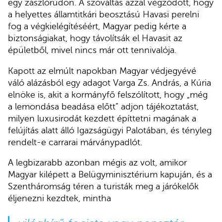
egy zászlórúdon. A szóváltás azzal végződött, hogy
a helyettes államtitkári beosztású Havasi perelni
fog a végkielégítéséért, Magyar pedig kérte a
biztonságiakat, hogy távolítsák el Havasit az
épületből, mivel nincs már ott tennivalója.
Kapott az elmúlt napokban Magyar védjegyévé
váló alázásból egy adagot Varga Zs. András, a Kúria
elnöke is, akit a kormányfő felszólított, hogy „még
a lemondása beadása előtt” adjon tájékoztatást,
milyen luxusirodát kezdett építtetni magának a
felújítás alatt álló Igazságügyi Palotában, és tényleg
rendelt-e carrarai márványpadlót.
A legbizarabb azonban mégis az volt, amikor
Magyar kilépett a Belügyminisztérium kapuján, és a
Szentháromság téren a turisták meg a járókelők
éljenezni kezdtek, mintha