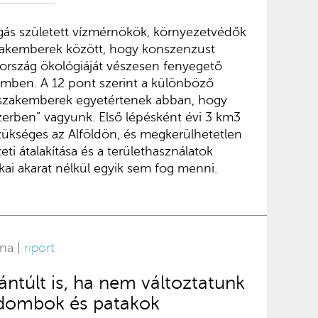
gás született vízmérnökök, környezetvédők
 szakemberek között, hogy konszenzust
ország ökológiáját vészesen fenyegető
lemben. A 12 pont szerint a különböző
il szakemberek egyetértenek abban, hogy
zerben” vagyunk. Első lépésként évi 3 km3
szükséges az Alföldön, és megkerülhetetlen
i átalakítása és a területhasználatok
ikai akarat nélkül egyik sem fog menni.
rna |
riport
ántúlt is, ha nem változtatunk
 dombok és patakok