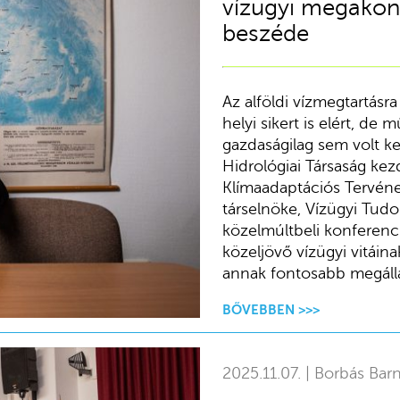
vízügyi megakon
beszéde
Az alföldi vízmegtartásra
helyi sikert is elért, de 
gazdaságilag sem volt k
Hidrológiai Társaság ke
Klímaadaptációs Tervének
társelnöke, Vízügyi Tud
közelmúltbeli konferenc
közeljövő vízügyi vitáin
annak fontosabb megállap
BŐVEBBEN >>>
2025.11.07. | Borbás Bar