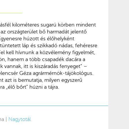
másfél kilométeres sugarú körben mindent
 az országterület bő harmadát jelentő
gyenesre húzott és élőhelyként
ltüntetett láp és szikkadó nádas, fehéresre
el kell hívnunk a közvélemény figyelmét,
ön, hanem a több csapadék dacára a
 vannak, itt is kiszáradás fenyeget” –
lencsér Géza agrármérnök-tájökológus.
 azt is bemutatja, milyen egyszerű
 „élő bőrt” húzni a tájra.
na |
Nagytotál