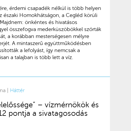
nére, érdemi csapadék nélkül is több helyen
 az északi Homokhátságon, a Cegléd körüli
 Majdnem: önkéntes és hivatásos
gyel összefogva mederküszöbökkel szórták
ását, a korábban mesterségesen mélyre
 Gerjét. A mintaszerű együttműködésben
ssították a lefolyást, így nemcsak a
an a talajban is több lett a víz.
rna |
Háttér
elelőssége” – vízmérnökök és
12 pontja a sivatagosodás