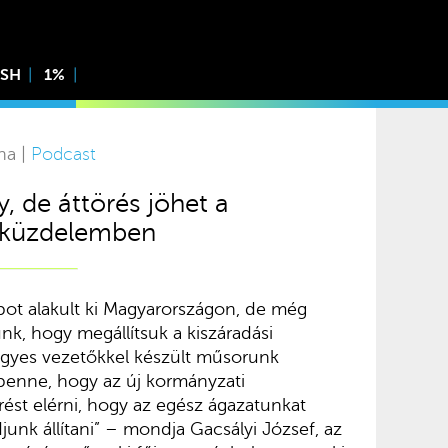
ISH
1%
na |
Podcast
, de áttörés jöhet a
i küzdelemben
pot alakult ki Magyarországon, de még
nk, hogy megállítsuk a kiszáradási
ügyes vezetőkkel készült műsorunk
benne, hogy az új kormányzati
örést elérni, hogy az egész ágazatunkat
junk állítani” – mondja Gacsályi József, az