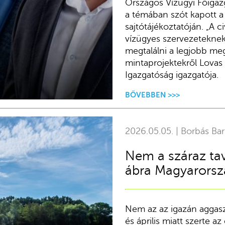
Országos Vízügyi Főigaz
a témában szót kapott a
sajtótájékoztatóján. „A c
vízügyes szervezeteknek
megtalálni a legjobb me
mintaprojektekről Lovas 
Igazgatóság igazgatója.
BŐVEBBEN >>>
2026.05.05. | Borbás Ba
Nem a száraz tav
ábra Magyarorszá
Nem az az igazán aggas
és április miatt szerte 