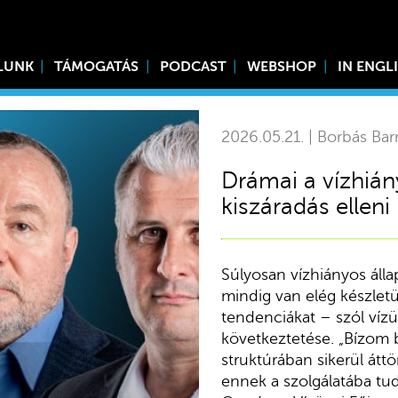
LUNK
TÁMOGATÁS
PODCAST
WEBSHOP
IN ENGL
2026.05.21. | Borbás Bar
Drámai a vízhiány
kiszáradás ellen
Súlyosan vízhiányos álla
mindig van elég készletü
tendenciákat – szól víz
következtetése. „Bízom 
struktúrában sikerül átt
ennek a szolgálatába tud