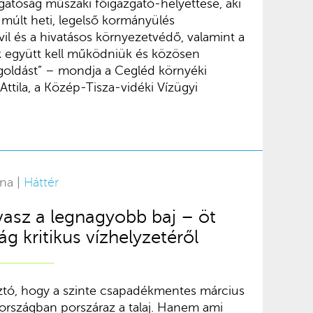
gatóság műszaki főigazgató-helyettese, aki
 múlt heti, legelső kormányülés
ivil és a hivatásos környezetvédő, valamint a
 együtt kell működniük és közösen
goldást” – mondja a Cegléd környéki
Attila, a Közép-Tisza-vidéki Vízügyi
rna |
Háttér
asz a legnagyobb baj – öt
g kritikus vízhelyzetéről
ztó, hogy a szinte csapadékmentes március
az országban porszáraz a talaj. Hanem ami