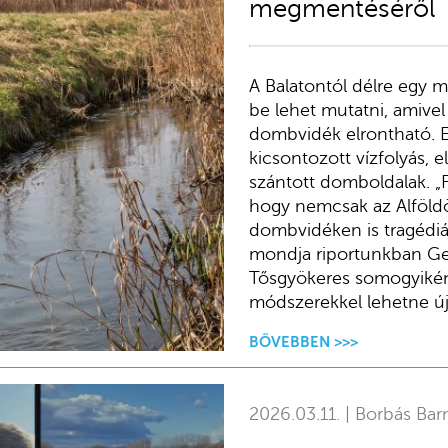
megmentéséről
A Balatontól délre egy 
be lehet mutatni, amivel
dombvidék elrontható. E
kicsontozott vízfolyás, e
szántott domboldalak. „F
hogy nemcsak az Alföld
dombvidéken is tragédiák
mondja riportunkban Ge
Tősgyökeres somogyiként
módszerekkel lehetne újra
BŐVEBBEN >>>
2026.03.11. | Borbás Bar