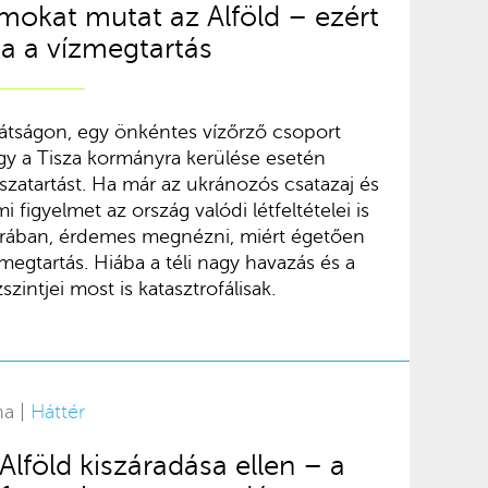
ámokat mutat az Alföld – ezért
a a vízmegtartás
tságon, egy önkéntes vízőrző csoport
ogy a Tisza kormányra kerülése esetén
sszatartást. Ha már az ukránozós csatazaj és
 figyelmet az ország valódi létfeltételei is
rában, érdemes megnézni, miért égetően
megtartás. Hiába a téli nagy havazás és a
szintjei most is katasztrofálisak.
na |
Háttér
 Alföld kiszáradása ellen – a