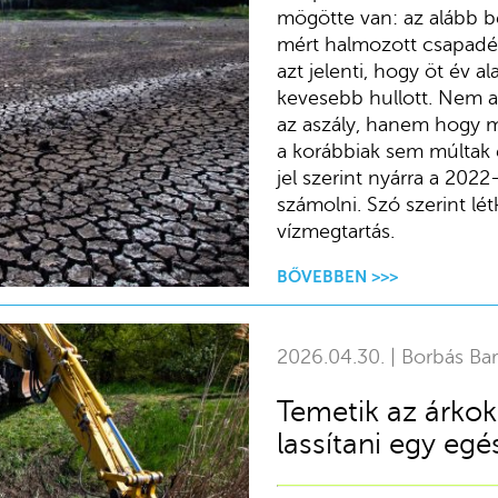
mögötte van: az alább b
mért halmozott csapadé
azt jelenti, hogy öt év a
kevesebb hullott. Nem ar
az aszály, hanem hogy mé
a korábbiak sem múltak 
jel szerint nyárra a 2022
számolni. Szó szerint lé
vízmegtartás.
BŐVEBBEN >>>
2026.04.30. | Borbás Ba
Temetik az árkoka
lassítani egy egé