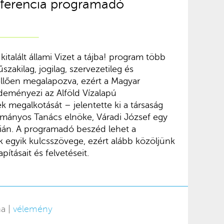
ferencia programadó
 kitalált állami Vizet a tájba! program több
műszakilag, jogilag, szervezetileg és
ellően megalapozva, ezért a Magyar
zdeményezi az Alföld Vízalapú
 megalkotását – jelentette ki a társaság
ományos Tanács elnöke, Váradi József egy
ián. A programadó beszéd lehet a
ak egyik kulcsszövege, ezért alább közöljünk
ításait és felvetéseit.
na |
vélemény