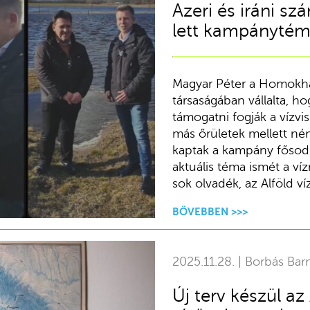
Azeri és iráni sz
lett kampánytém
Magyar Péter a Homokhá
társaságában vállalta, h
támogatni fogják a vízvi
más őrületek mellett némi
kaptak a kampány fősod
aktuális téma ismét a víz
sok olvadék, az Alföld víz
BŐVEBBEN >>>
2025.11.28. | Borbás Bar
Új terv készül az