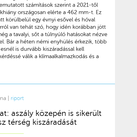
emutatott számítások szerint a 2021-től
khiány országosan elérte a 462 mm-t. Ez
latt körülbelül egy évnyi esővel és hóval
ról van tehát szó, hogy idén korábban jött
g a tavalyi, sőt a túlnyúló hatásokat nézve
el. Bár a héten némi enyhülés érkezik, több
-esnél is durvább kiszáradással kell
tkérdéssé válik a klímaalkalmazkodás és a
rna |
riport
t: aszály közepén is sikerült
sz térség kiszáradását