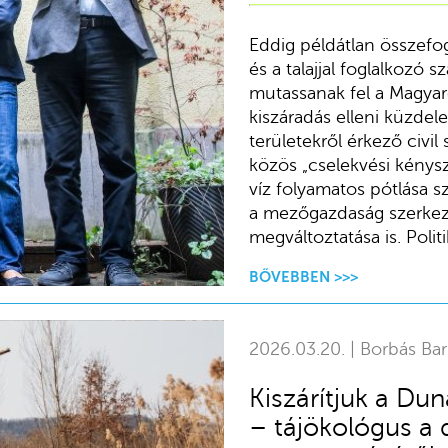
Eddig példátlan összefo
és a talajjal foglalkozó
mutassanak fel a Magyar
kiszáradás elleni küzde
területekről érkező civ
közös „cselekvési kénys
víz folyamatos pótlása 
a mezőgazdaság szerkezet
megváltoztatása is. Polit
BŐVEBBEN >>>
2026.03.20. | Borbás Ba
Kiszárítjuk a Dun
– tájökológus a