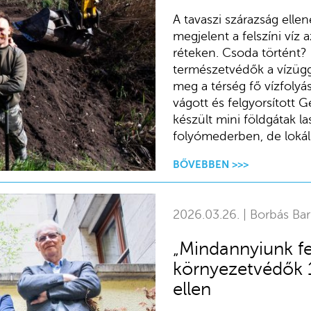
A tavaszi szárazság elle
megjelent a felszíni víz
réteken. Csoda történt?
természetvédők a vízüg
meg a térség fő vízfoly
vágott és felgyorsított
készült mini földgátak la
folyómederben, de lokális
BŐVEBBEN >>>
2026.03.26. | Borbás Ba
„Mindannyiunk f
környezetvédők 
ellen