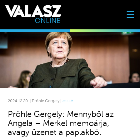
☰
2024.12.20. | Prőhle Gergely |
esszé
Prőhle Gergely: Mennyből az
Angela – Merkel memoárja,
avagy üzenet a paplakból