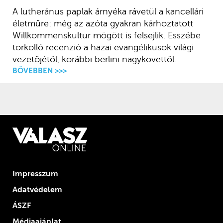
A lutheránus paplak árnyéka rávetül a kancellári
életműre: még az azóta gyakran kárhoztatott
Willkommenskultur mögött is felsejlik. Esszébe
torkolló recenzió a hazai evangélikusok világi
vezetőjétől, korábbi berlini nagykövettől.
BŐVEBBEN >>>
Impresszum
Adatvédelem
ÁSZF
Médiaajánlat