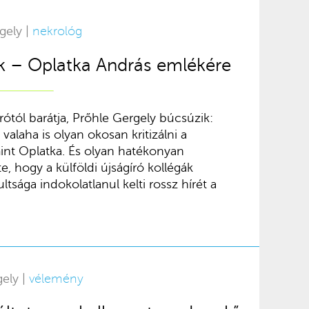
gely |
nekrológ
k – Oplatka András emlékére
rótól barátja, Prőhle Gergely búcsúzik:
alaha is olyan okosan kritizálni a
nt Oplatka. És olyan hatékonyan
, hogy a külföldi újságíró kollégák
ltsága indokolatlanul kelti rossz hírét a
gely |
vélemény