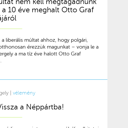
 múltat nem kell megtagadnunk”
 a 10 éve meghalt Otto Graf
járól
liberális múltat ahhoz, hogy polgári,
otthonosan érezzük magunkat – vonja le a
rgely a ma tíz éve halott Otto Graf
.
gely |
vélemény
Vissza a Néppártba!