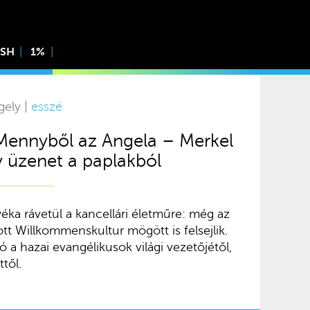
ISH
1%
gely |
esszé
 Mennyből az Angela – Merkel
 üzenet a paplakból
éka rávetül a kancellári életműre: még az
tt Willkommenskultur mögött is felsejlik.
ó a hazai evangélikusok világi vezetőjétől,
től.