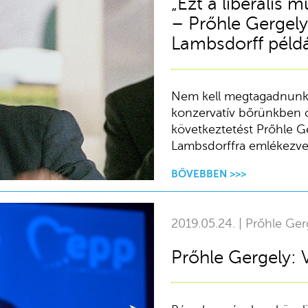
„Ezt a liberális
– Prőhle Gergely
Lambsdorff példá
Nem kell megtagadnunk a 
konzervatív bőrünkben 
következtetést Prőhle Ge
Lambsdorffra emlékezve
BŐVEBBEN >>>
2019.05.24. | Prőhle Ger
Prőhle Gergely: 