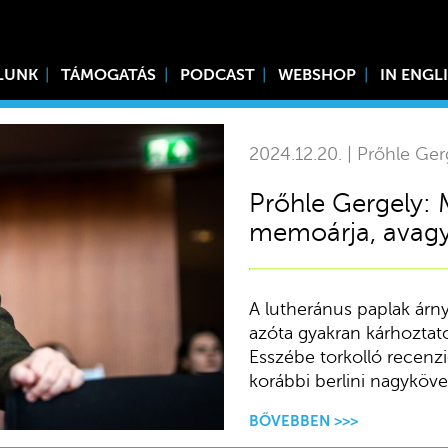
LUNK
TÁMOGATÁS
PODCAST
WEBSHOP
IN ENGL
2024.12.20. | Prőhle Ger
Prőhle Gergely:
memoárja, avagy
A lutheránus paplak árny
azóta gyakran kárhoztato
Esszébe torkolló recenzi
korábbi berlini nagykövet
BŐVEBBEN >>>