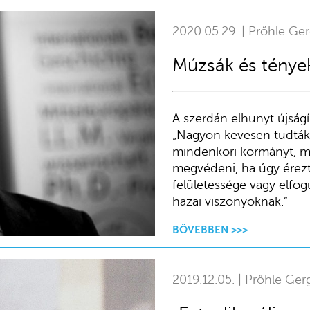
2020.05.29. | Prőhle Ger
Múzsák és ténye
A szerdán elhunyt újságí
„Nagyon kevesen tudták v
mindenkori kormányt, mi
megvédeni, ha úgy érezte
felületessége vagy elfogu
hazai viszonyoknak.”
BŐVEBBEN >>>
2019.12.05. | Prőhle Ger