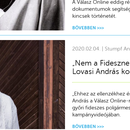
A Válasz Online eddig r
dokumentumok segítségé
kincsek történetét.
BŐVEBBEN >>>
2020.02.04. | Stumpf An
„Nem a Fidesznek
Lovasi András ko
„Ehhez az ellenzékhez é
András a Válasz Online-
győri fideszes polgárme
kampányvideójában.
BŐVEBBEN >>>