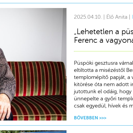
2025.04.10. | Élő Anita |
„Lehetetlen a pü
Ferenc a vagyon
Püspöki gesztusra várnak
eltiltotta a misézéstől 
templomépítő papját, a v
kitörése óta nem adott i
jutottunk el odáig, hogy
ünnepelte a győri templ
csak egyedül, hívek és m
BŐVEBBEN >>>