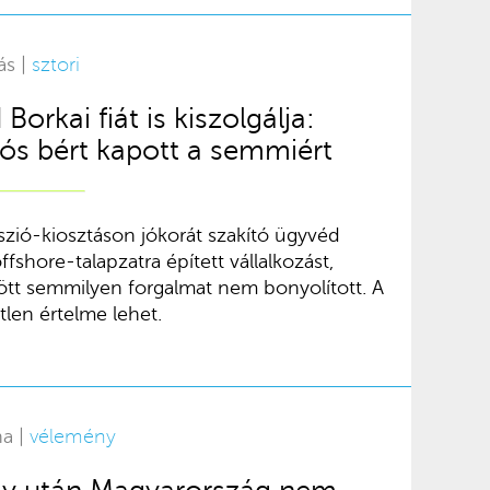
ás |
sztori
Borkai fiát is kiszolgálja:
iós bért kapott a semmiért
szió-kiosztáson jókorát szakító ügyvéd
fshore-talapzatra épített vállalkozást,
tt semmilyen forgalmat nem bonyolított. A
len értelme lehet.
na |
vélemény