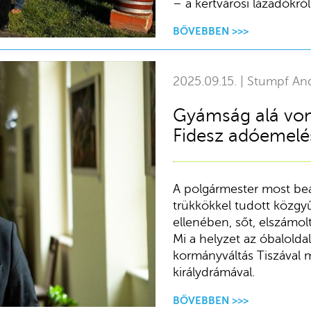
– a kertvárosi lázadókról
BŐVEBBEN >>>
2025.09.15. | Stumpf An
Gyámság alá vont
Fidesz adóemelés
A polgármester most beav
trükkökkel tudott közgyű
ellenében, sőt, elszámolt
Mi a helyzet az óbalolda
kormányváltás Tiszával 
királydrámával.
BŐVEBBEN >>>