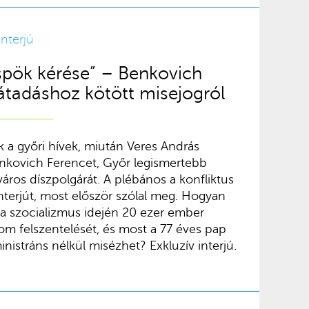
Interjú
spök kérése” – Benkovich
átadáshoz kötött misejogról
 a győri hívek, miután Veres András
Benkovich Ferencet, Győr legismertebb
áros díszpolgárát. A plébános a konfliktus
nterjút, most először szólal meg. Hogyan
 a szocializmus idején 20 ezer ember
om felszentelését, és most a 77 éves pap
inistráns nélkül misézhet? Exkluzív interjú.