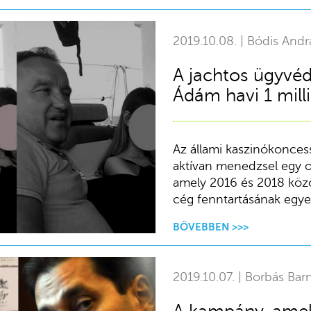
2019.10.08. | Bódis Andr
A jachtos ügyvéd 
Ádám havi 1 mill
Az állami kaszinókonces
aktívan menedzsel egy of
amely 2016 és 2018 közö
cég fenntartásának egyet
BŐVEBBEN >>>
2019.10.07. | Borbás Bar