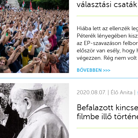
választási csaták
Hiába lett az ellenzék le
Péterék lényegében kisz
az EP-szavazáson felborít
először van esély, hogy 
végezzen. Rég nem volt i
BŐVEBBEN >>>
2020.08.07. | Élő Anita |
Befalazott kinc
filmbe illő törté