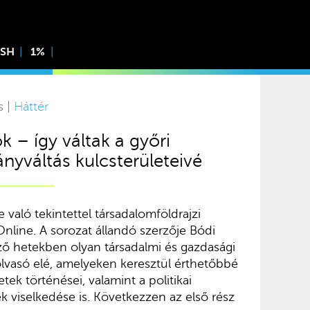
ISH
1%
s |
Háttér
k – így váltak a győri
nyváltás kulcsterületeivé
 való tekintettel társadalomföldrajzi
 Online. A sorozat állandó szerzője Bódi
ző hetekben olyan társadalmi és gazdasági
olvasó elé, amelyeken keresztül érthetőbbé
etek történései, valamint a politikai
k viselkedése is. Következzen az első rész