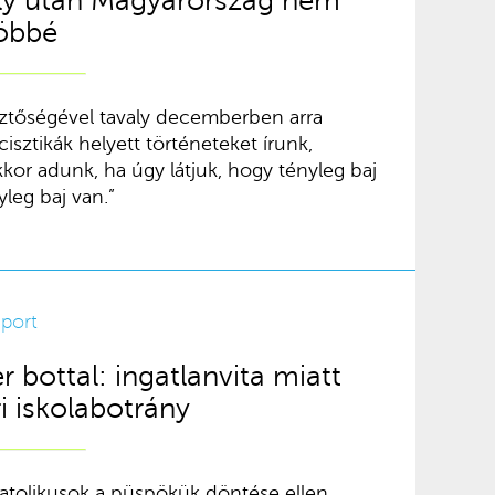
ly után Magyarország nem
többé
sztőségével tavaly decemberben arra
isztikák helyett történeteket írunk,
kkor adunk, ha úgy látjuk, hogy tényleg baj
yleg baj van.”
iport
 bottal: ingatlanvita miatt
i iskolabotrány
katolikusok a püspökük döntése ellen