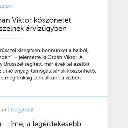
sztori
bán Viktor köszönetet
zelnek árvízügyben
rüsszel kisegítsen bennünket a bajból,
zben” – jelentette ki Orbán Viktor. A
 Brüsszel segített, már évekkel ezelőtt.
 unió anyagi támogatásának köszönhető,
e még bokáig sem álltunk a vízben.
ter |
Nagytotál
 – íme, a legérdekesebb