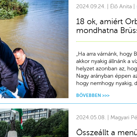
2024.09.24. | Élő Anita |
18 ok, amiért Or
mondhatna Brüss
„Ha arra várnánk, hogy B
akkor nyakig állnánk a ví
helyzet azonban az, hogy
Nagy arányban éppen az
hogy nemhogy nyakig, d
BŐVEBBEN >>>
2024.05.08. | Magyari Pé
Összeállt a menü