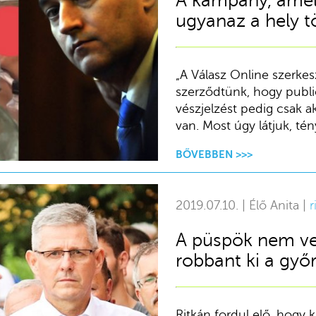
A kampány, ame
ugyanaz a hely 
„A Válasz Online szerke
szerződtünk, hogy public
vészjelzést pedig csak a
van. Most úgy látjuk, tén
BŐVEBBEN >>>
2019.07.10. | Élő Anita |
r
A püspök nem ver
robbant ki a győr
Ritkán fordul elő, hogy 