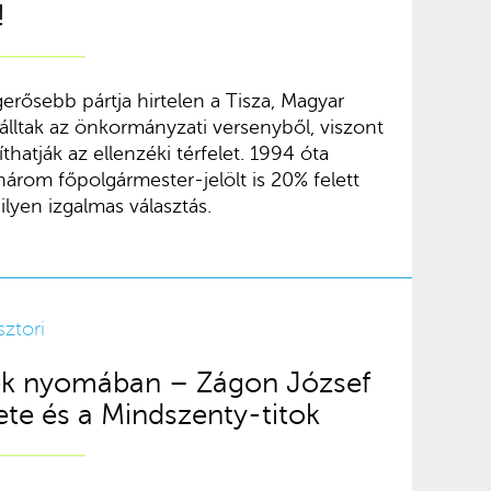
!
gerősebb pártja hirtelen a Tisza, Magyar
álltak az önkormányzati versenyből, viszont
hatják az ellenzéki térfelet. 1994 óta
három főpolgármester-jelölt is 20% felett
lyen izgalmas választás.
sztori
sek nyomában – Zágon József
nete és a Mindszenty-titok