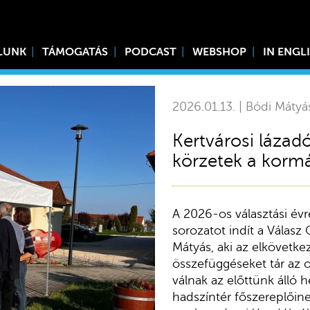
LUNK
TÁMOGATÁS
PODCAST
WEBSHOP
IN ENGL
2026.01.13. | Bódi Mátyá
Kertvárosi lázadó
körzetek a kormá
A 2026-os választási évre
sorozatot indít a Válasz
Mátyás, aki az elkövetke
összefüggéseket tár az 
válnak az előttünk álló h
hadszíntér főszereplőine