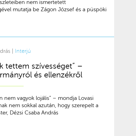
észleteiben nem ismertetett
vel mutatja be Zágon József és a püspöki
drás |
Interjú
 tettem szívességet” –
rmányról és ellenzékről
n nem vagyok lojális” – mondja Lovasi
nak nem sokkal azután, hogy szerepelt a
ster, Dézsi Csaba András