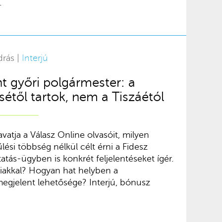
.
drás |
Interjú
 győri polgármester: a
étől tartok, nem a Tiszáétól
atja a Válasz Online olvasóit, milyen
lési többség nélkül célt érni a Fidesz
atás-ügyben is konkrét feljelentéseket ígér.
liakkal? Hogyan hat helyben a
megjelent lehetősége? Interjú, bónusz