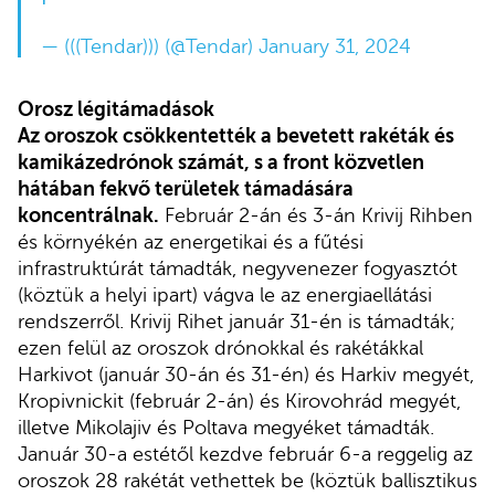
— (((Tendar))) (@Tendar)
January 31, 2024
Orosz légitámadások
Az oroszok csökkentették a bevetett rakéták és
kamikázedrónok számát, s a front közvetlen
hátában fekvő területek támadására
koncentrálnak.
Február 2-án és 3-án Krivij Rihben
és környékén az energetikai és a fűtési
infrastruktúrát támadták, negyvenezer fogyasztót
(köztük a helyi ipart) vágva le az energiaellátási
rendszerről. Krivij Rihet január 31-én is támadták;
ezen felül az oroszok drónokkal és rakétákkal
Harkivot (január 30-án és 31-én) és Harkiv megyét,
Kropivnickit (február 2-án) és Kirovohrád megyét,
illetve Mikolajiv és Poltava megyéket támadták.
Január 30-a estétől kezdve február 6-a reggelig az
oroszok 28 rakétát vethettek be (köztük ballisztikus