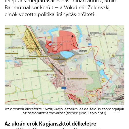
település megtartását – hasonlóan ahhoz, amire
Bahmutnál sor került – a Volodimir Zelenszkij
elnök vezette politikai irányítás erőlteti.
Az oroszok előretörtek Avdijivkától északra, és dél felől is szorongatják
az ostromlott erődvárost (forrás: @pouletvolant3)
Az ukrán erők Kupjanszktól délkeletre