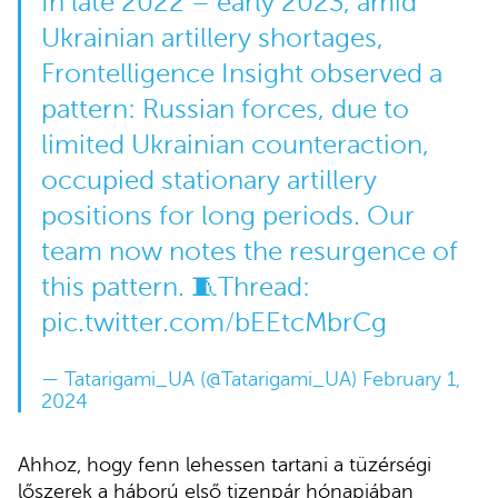
In late 2022 – early 2023, amid
Ukrainian artillery shortages,
Frontelligence Insight observed a
pattern: Russian forces, due to
limited Ukrainian counteraction,
occupied stationary artillery
positions for long periods. Our
team now notes the resurgence of
this pattern. 🧵Thread:
pic.twitter.com/bEEtcMbrCg
— Tatarigami_UA (@Tatarigami_UA)
February 1,
2024
Ahhoz, hogy fenn lehessen tartani a tüzérségi
lőszerek a háború első tizenpár hónapjában