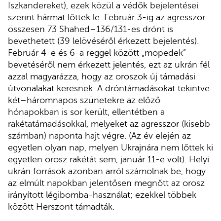
Iszkandereket), ezek közül a védők bejelentései
szerint hármat lőttek le. Február 3-ig az agresszor
összesen 73 Shahed–136/131-es drónt is
bevethetett (39 lelövéséről érkezett bejelentés).
Február 4-e és 6-a reggel között „mopedek”
bevetéséről nem érkezett jelentés, ezt az ukrán fél
azzal magyarázza, hogy az oroszok új támadási
útvonalakat keresnek. A dróntámadásokat tekintve
két–háromnapos szünetekre az előző
hónapokban is sor került, ellentétben a
rakétatámadásokkal, melyeket az agresszor (kisebb
számban) naponta hajt végre. (Az év elején az
egyetlen olyan nap, melyen Ukrajnára nem lőttek ki
egyetlen orosz rakétát sem, január 11-e volt). Helyi
ukrán források azonban arról számolnak be, hogy
az elmúlt napokban jelentősen megnőtt az orosz
irányított légibomba-használat; ezekkel többek
között Herszont támadták.