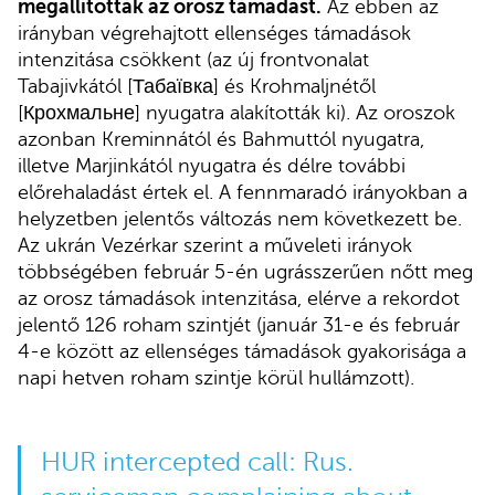
megállították az orosz támadást.
Az ebben az
irányban végrehajtott ellenséges támadások
intenzitása csökkent (az új frontvonalat
Tabajivkától [Табаївка] és Krohmaljnétől
[Крохмальне] nyugatra alakították ki). Az oroszok
azonban Kreminnától és Bahmuttól nyugatra,
illetve Marjinkától nyugatra és délre további
előrehaladást értek el. A fennmaradó irányokban a
helyzetben jelentős változás nem következett be.
Az ukrán Vezérkar szerint a műveleti irányok
többségében február 5-én ugrásszerűen nőtt meg
az orosz támadások intenzitása, elérve a rekordot
jelentő 126 roham szintjét (január 31-e és február
4-e között az ellenséges támadások gyakorisága a
napi hetven roham szintje körül hullámzott).
HUR intercepted call: Rus.