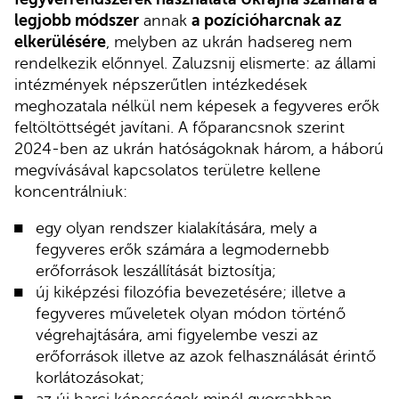
legjobb módszer
annak
a pozícióharcnak az
elkerülésére
, melyben az ukrán hadsereg nem
rendelkezik előnnyel. Zaluzsnij elismerte: az állami
intézmények népszerűtlen intézkedések
meghozatala nélkül nem képesek a fegyveres erők
feltöltöttségét javítani. A főparancsnok szerint
2024-ben az ukrán hatóságoknak három, a háború
megvívásával kapcsolatos területre kellene
koncentrálniuk:
egy olyan rendszer kialakítására, mely a
fegyveres erők számára a legmodernebb
erőforrások leszállítását biztosítja;
új kiképzési filozófia bevezetésére; illetve a
fegyveres műveletek olyan módon történő
végrehajtására, ami figyelembe veszi az
erőforrások illetve az azok felhasználását érintő
korlátozásokat;