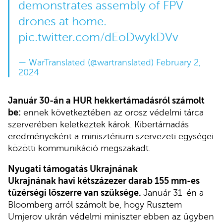
demonstrates assembly of FPV
drones at home.
pic.twitter.com/dEoDwykDVv
— WarTranslated (@wartranslated)
February 2,
2024
Január 30-án a HUR hekkertámadásról számolt
be:
ennek következtében az orosz védelmi tárca
szerverében keletkeztek károk. Kibertámadás
eredményeként a minisztérium szervezeti egységei
közötti kommunikáció megszakadt.
Nyugati támogatás Ukrajnának
Ukrajnának havi kétszázezer darab 155 mm-es
tüzérségi lőszerre van szüksége.
Január 31-én a
Bloomberg arról számolt be, hogy Rusztem
Umjerov ukrán védelmi miniszter ebben az ügyben