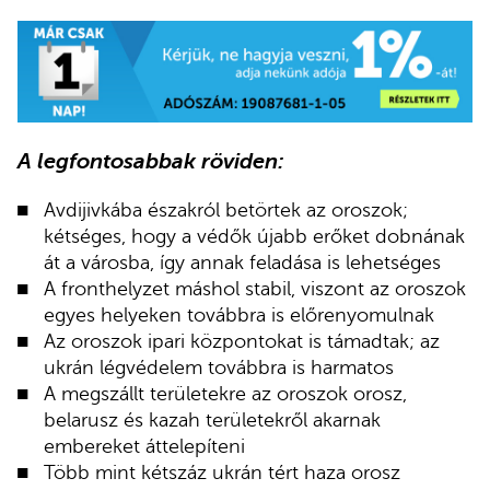
A legfontosabbak röviden:
Avdijivkába északról betörtek az oroszok;
kétséges, hogy a védők újabb erőket dobnának
át a városba, így annak feladása is lehetséges
A fronthelyzet máshol stabil, viszont az oroszok
egyes helyeken továbbra is előrenyomulnak
Az oroszok ipari központokat is támadtak; az
ukrán légvédelem továbbra is harmatos
A megszállt területekre az oroszok orosz,
belarusz és kazah területekről akarnak
embereket áttelepíteni
Több mint kétszáz ukrán tért haza orosz