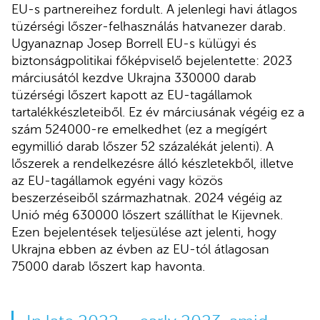
EU-s partnereihez fordult. A jelenlegi havi átlagos
tüzérségi lőszer-felhasználás hatvanezer darab.
Ugyanaznap Josep Borrell EU-s külügyi és
biztonságpolitikai főképviselő bejelentette: 2023
márciusától kezdve Ukrajna 330000 darab
tüzérségi lőszert kapott az EU-tagállamok
tartalékkészleteiből. Ez év márciusának végéig ez a
szám 524000-re emelkedhet (ez a megígért
egymillió darab lőszer 52 százalékát jelenti). A
lőszerek a rendelkezésre álló készletekből, illetve
az EU-tagállamok egyéni vagy közös
beszerzéseiből származhatnak. 2024 végéig az
Unió még 630000 lőszert szállíthat le Kijevnek.
Ezen bejelentések teljesülése azt jelenti, hogy
Ukrajna ebben az évben az EU-tól átlagosan
75000 darab lőszert kap havonta.