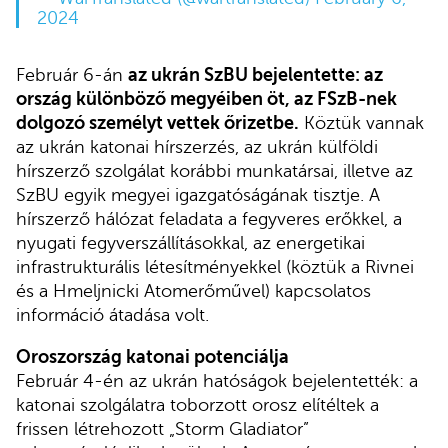
2024
Február 6-án
az ukrán SzBU bejelentette: az
ország különböző megyéiben öt, az FSzB-nek
dolgozó személyt vettek őrizetbe.
Köztük vannak
az ukrán katonai hírszerzés, az ukrán külföldi
hírszerző szolgálat korábbi munkatársai, illetve az
SzBU egyik megyei igazgatóságának tisztje. A
hírszerző hálózat feladata a fegyveres erőkkel, a
nyugati fegyverszállításokkal, az energetikai
infrastrukturális létesítményekkel (köztük a Rivnei
és a Hmeljnicki Atomerőművel) kapcsolatos
információ átadása volt.
Oroszország katonai potenciálja
Február 4-én az ukrán hatóságok bejelentették: a
katonai szolgálatra toborzott orosz elítéltek a
frissen létrehozott „Storm Gladiator”