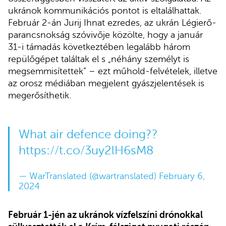
ukránok kommunikációs pontot is eltalálhattak.
Február 2-án Jurij Ihnat ezredes, az ukrán Légierő-
parancsnokság szóvivője közölte, hogy a január
31-i támadás következtében legalább három
repülőgépet találtak el s „néhány személyt is
megsemmisítettek” – ezt műhold-felvételek, illetve
az orosz médiában megjelent gyászjelentések is
megerősíthetik.
What air defence doing??
https://t.co/3uy2lH6sM8
— WarTranslated (@wartranslated)
February 6,
2024
Február 1-jén az ukránok vízfelszíni drónokkal