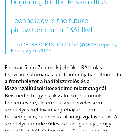
beginning for the Russian fleet.
Technology is the future.
pic.twitter.com/rl13AidkvE
— NOELREPORTS 🇪🇺 🇺🇦 (@NOELreports)
February 6, 2024
Február 5-én Zelenszkij elnök a RAI1 olasz
televíziócsatornának adott interjújában elmondta:
a fronthelyzet a hadfelszerelés és a
lőszerszállítások késedelme miatt stagnál.
Beismerte, hogy hajlik Zaluzsnij tábornok
felmentésére, de ennek során széleskörű
személycserét kíván végrehajtani nem csak a
hadseregben, hanem az államigazgatásban is. A
személyi átrendeződés azt szolgálhatja, hogy
motivált, a „kétségbeesésnek” nem engedő