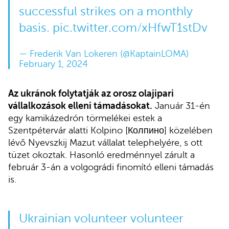
successful strikes on a monthly
basis.
pic.twitter.com/xHfwT1stDv
— Frederik Van Lokeren (@KaptainLOMA)
February 1, 2024
Az ukránok folytatják az orosz olajipari
vállalkozások elleni támadásokat.
Január 31-én
egy kamikázedrón törmelékei estek a
Szentpétervár alatti Kolpino [Колпино] közelében
lévő Nyevszkij Mazut vállalat telephelyére, s ott
tüzet okoztak. Hasonló eredménnyel zárult a
február 3-án a volgográdi finomító elleni támadás
is.
Ukrainian volunteer volunteer