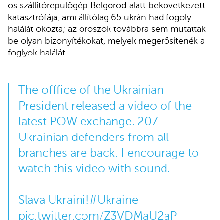
os szállítórepülőgép Belgorod alatt bekövetkezett
katasztrófája, ami állítólag 65 ukrán hadifogoly
halálát okozta; az oroszok továbbra sem mutattak
be olyan bizonyítékokat, melyek megerősítenék a
foglyok halálát.
The offfice of the Ukrainian
President released a video of the
latest POW exchange. 207
Ukrainian defenders from all
branches are back. I encourage to
watch this video with sound.
Slava Ukraini!
#Ukraine
pic.twitter.com/Z3VDMaU2aP