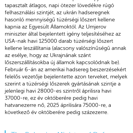
tapasztalt átlagos, napi ötezer lövedékre rúgó
felhasználási szintjét, az ukrán hadseregnek
hasonló mennyiségű tüzérségi lőszert kellene
kapnia az Egyesült Államoktól. Az Umjerov
miniszter által bejelentett igény teljesítéséhez az
USA-nak havi 125000 darab tüzérségi lőszert
kellene leszállítania (alacsony valószínűségű annak
az esélye, hogy az Ukrajnának szánt
lőszerszállításokba új államok kapcsolódnak be).
Február 6-án az amerikai hadsereg beszerzésekért
felelős vezetője bejelentette azon terveket, melyek
szerint a tüzérségi lőszerek gyártásának szintje a
jelenlegi havi 28000-es szintről áprilisra havi
37000-re, ez év októberére pedig havi
hatvanezerre nő, 2025 áprilisára 75000-re, a
következő év októberére pedig százezerre.