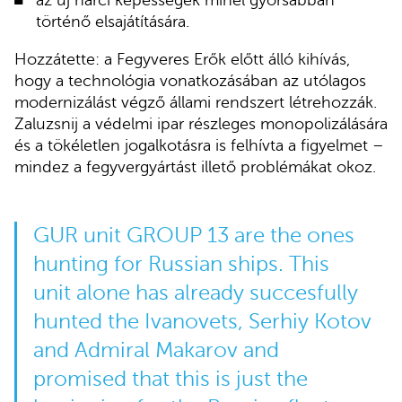
az új harci képességek minél gyorsabban
történő elsajátítására.
Hozzátette: a Fegyveres Erők előtt álló kihívás,
hogy a technológia vonatkozásában az utólagos
modernizálást végző állami rendszert létrehozzák.
Zaluzsnij a védelmi ipar részleges monopolizálására
és a tökéletlen jogalkotásra is felhívta a figyelmet –
mindez a fegyvergyártást illető problémákat okoz.
GUR unit GROUP 13 are the ones
hunting for Russian ships. This
unit alone has already succesfully
hunted the Ivanovets, Serhiy Kotov
and Admiral Makarov and
promised that this is just the