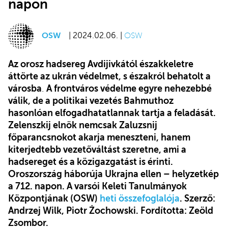
napon
OSW
| 2024.02.06. |
OSW
Az orosz hadsereg Avdijivkától északkeletre
áttörte az ukrán védelmet, s északról behatolt a
városba
.
A frontváros védelme egyre nehezebbé
válik, de a politikai vezetés Bahmuthoz
hasonlóan elfogadhatatlannak tartja a feladását.
Zelenszkij elnök nemcsak Zaluzsnij
főparancsnokot akarja meneszteni, hanem
kiterjedtebb vezetőváltást szeretne, ami a
hadsereget és a közigazgatást is érinti.
Oroszország háborúja Ukrajna ellen – helyzetkép
a 712. napon. A varsói Keleti Tanulmányok
Központjának (OSW)
heti összefoglalója
. Szerző:
Andrzej Wilk, Piotr Żochowski. Fordította: Zeöld
Zsombor.