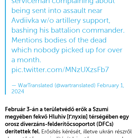
serviceman complaining about
being sent into assault near
Avdiivka w/o artillery support,
bashing his battalion commander.
Mentions bodies of the dead
which nobody picked up for over
a month.
pic.twitter.com/MNzUXzsFb7
— WarTranslated (@wartranslated)
February 1,
2024
Február 3-án a területvédő erők a Szumi
megyében fekvő Hluhiv [Глухів] térségében egy
orosz diverzáns-felderítőcsoportot (DFCs)
derítettek fel.
Erősítés kérését, illetve ukrán részről