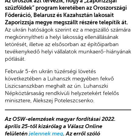
Az oroszok azt tervezik, hogy a „Zaporizzsjai
szűzföldek” program keretében az Oroszországi
Föderáció, Belarusz és Kazahsztán lakosait
Zaporizzsja megye megszállt részére telepítik át.
Az ukrán hatóságok szerint ez a megszálló számára
megkönnyítheti a helyi lakosság ellenállásának
letörését, illetve az elsősorban az építőiparban
tevékenykedő helyi vállalatok munkaerő-hiányának
pótlását.
Február 5-én ukrán tüzérségi lövetés
következtében a Luhanszk megyében fekvő
Liszicsanszkban meghalt az ún. Luhanszki
Népköztársaság rendkívüli helyzetekért felelős
minisztere, Alekszej Poteleszcsenko.
Az OSW-elemzések magyar fordításai 2022.
április 25-től kizárólag a Válasz Online
felületén
jelennek meg
. Az erről szóló