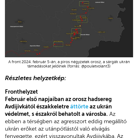
A front 2024. február 5-án, a piros négyzetek orosz, a sárgák ukrán
támadásokat jelölnek (forrás: @pouletvolant3)
Részletes helyzetkép:
Fronthelyzet
Február első napjaiban az orosz hadsereg
Avdijivkától északkeletre
áttörte
az ukrán
védelmet, s északról behatolt a városba.
Az
ebben a térségben az agresszort eddig megállító
ukrán erőket az utánpótlástól való elvágás
fenyegette, ezért visszavonultak Avdijivkába. Az