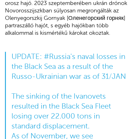
orosz hajó. 2023 szeptemberében ukrán drónok
Novorosszijszkban súlyosan megrongálták az
Olenyegorszkij Gornyak [Оленегорский горняк]
partraszálló hajót, s egyéb hajókban több
alkalommal is kismértékű károkat okoztak.
UPDATE:
#Russia
's naval losses in
the Black Sea as a result of the
Russo-Ukrainian war as of 31/JAN
The sinking of the Ivanovets
resulted in the Black Sea Fleet
losing over 22.000 tons in
standard displacement.
As of November, we see