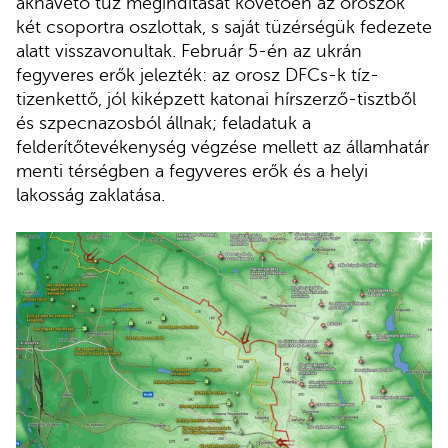
aknavető tűz megindítását követően az oroszok
két csoportra oszlottak, s saját tüzérségük fedezete
alatt visszavonultak. Február 5-én az ukrán
fegyveres erők jelezték: az orosz DFCs-k tíz-
tizenkettő, jól kiképzett katonai hírszerző-tisztből
és szpecnazosból állnak; feladatuk a
felderítőtevékenység végzése mellett az államhatár
menti térségben a fegyveres erők és a helyi
lakosság zaklatása.