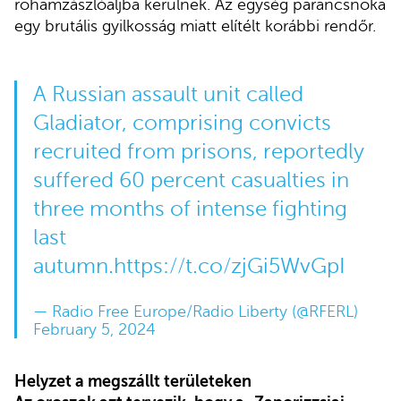
rohamzászlóaljba kerülnek. Az egység parancsnoka
egy brutális gyilkosság miatt elítélt korábbi rendőr.
A Russian assault unit called
Gladiator, comprising convicts
recruited from prisons, reportedly
suffered 60 percent casualties in
three months of intense fighting
last
autumn.
https://t.co/zjGi5WvGpI
— Radio Free Europe/Radio Liberty (@RFERL)
February 5, 2024
Helyzet a megszállt területeken