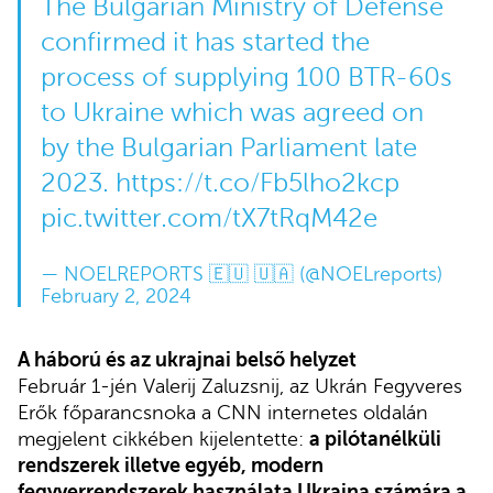
The Bulgarian Ministry of Defense
confirmed it has started the
process of supplying 100 BTR-60s
to Ukraine which was agreed on
by the Bulgarian Parliament late
2023.
https://t.co/Fb5lho2kcp
pic.twitter.com/tX7tRqM42e
— NOELREPORTS 🇪🇺 🇺🇦 (@NOELreports)
February 2, 2024
A háború és az ukrajnai belső helyzet
Február 1-jén Valerij Zaluzsnij, az Ukrán Fegyveres
Erők főparancsnoka a CNN internetes oldalán
megjelent cikkében kijelentette:
a pilótanélküli
rendszerek illetve egyéb, modern
fegyverrendszerek használata Ukrajna számára a