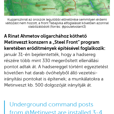
Kupjanszknál az oroszok legutóbbi előretörése semmilyen érdemi
változást nem hozott, a front Tabajivka elfoglalását követően azonnal
stabilizálódott (forrás: @pouletvolant3)
A Rinat Ahmetov oligarchához köthető
Metinveszt konszern a „Steel Front” program
keretében erődítmények építésével foglalkozik:
január 31-én bejelentették, hogy a hadsereg
részére több mint 330 megerősített ellenállási
pontot adtak át. A hadsereggel történt egyeztetést
követően hat darab óvóhelyből álló vezetési-
irányítási pontokat is építenek; a munkálatokra a
Metinveszt kb. 500 dolgozóját irányítják át.
Underground command posts
from
@Metinvest
are installed 3-4