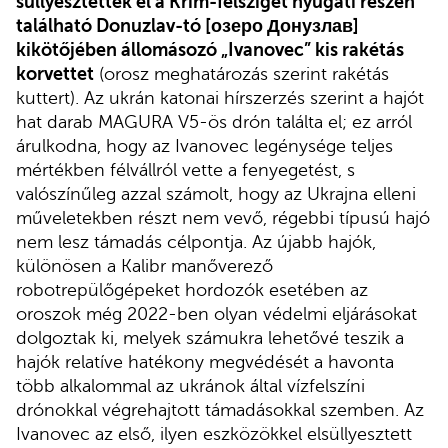
süllyesztették el a Krím-félsziget nyugati részén
található Donuzlav-tó [озеро Донузлав]
kikötőjében állomásozó „Ivanovec” kis rakétás
korvettet
(orosz meghatározás szerint rakétás
kuttert). Az ukrán katonai hírszerzés szerint a hajót
hat darab MAGURA V5-ös drón találta el; ez arról
árulkodna, hogy az Ivanovec legénysége teljes
mértékben félvállról vette a fenyegetést, s
valószínűleg azzal számolt, hogy az Ukrajna elleni
műveletekben részt nem vevő, régebbi típusú hajó
nem lesz támadás célpontja. Az újabb hajók,
különösen a Kalibr manőverező
robotrepülőgépeket hordozók esetében az
oroszok még 2022-ben olyan védelmi eljárásokat
dolgoztak ki, melyek számukra lehetővé teszik a
hajók relatíve hatékony megvédését a havonta
több alkalommal az ukránok által vízfelszíni
drónokkal végrehajtott támadásokkal szemben. Az
Ivanovec az első, ilyen eszközökkel elsüllyesztett