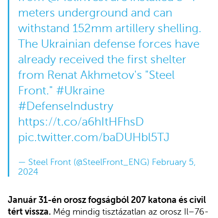
meters underground and can
withstand 152mm artillery shelling.
The Ukrainian defense forces have
already received the first shelter
from Renat Akhmetov's "Steel
Front."
#Ukraine
#DefenseIndustry
https://t.co/a6hItHFhsD
pic.twitter.com/baDUHbl5TJ
— Steel Front (@SteelFront_ENG)
February 5,
2024
Január 31-én orosz fogságból 207 katona és civil
tért vissza.
Még mindig tisztázatlan az orosz Il–76-