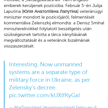
emberek kerüljenek pozícióba. Február 5-én Julija
Laputina [Юлія Анатоліївна Лапутіна] veteránügyi
miniszter mondott le pozíciójáról; felmentését
kommentálva Zelenszkij elmondta: a Denisz Smihal
miniszterelnökkel folytatott beszélgetés után
szükségesnek tartotta a tárca irányításának
megváltoztatását és a veteránok bizalmának
visszaszerzését.
Interesting. Now unmanned
systems are a separate type of
military force in Ukraine, as per
Zelensky's decree.
pic.twitter.com/kUXIfKyGxI
— WarTranslated (@wartranslated)
February 6,