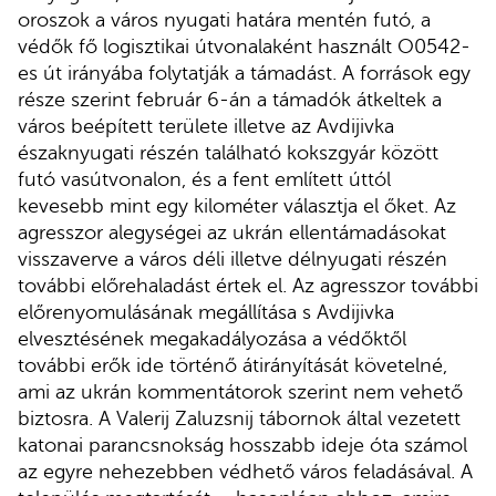
oroszok a város nyugati határa mentén futó, a
védők fő logisztikai útvonalaként használt O0542-
es út irányába folytatják a támadást. A források egy
része szerint február 6-án a támadók átkeltek a
város beépített területe illetve az Avdijivka
északnyugati részén található kokszgyár között
futó vasútvonalon, és a fent említett úttól
kevesebb mint egy kilométer választja el őket. Az
agresszor alegységei az ukrán ellentámadásokat
visszaverve a város déli illetve délnyugati részén
további előrehaladást értek el. Az agresszor további
előrenyomulásának megállítása s Avdijivka
elvesztésének megakadályozása a védőktől
további erők ide történő átirányítását követelné,
ami az ukrán kommentátorok szerint nem vehető
biztosra. A Valerij Zaluzsnij tábornok által vezetett
katonai parancsnokság hosszabb ideje óta számol
az egyre nehezebben védhető város feladásával. A