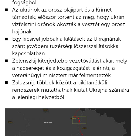
fogságból
Az ukránok az orosz olajipart és a Krímet
támadták; először történt az meg, hogy ukrán
vízfelszíni drónok okozták a vesztét egy orosz
hajónak
Egy kicsivel jobbak a kilátások az Ukrajnának
szánt jövőbeni tüzérségi lőszerszállításokkal
kapcsolatban
Zelenszkij kiterjedtebb vezetőváltást akar, mely
a hadsereget és a közigazgatást is érinti; a
veteránügyi minisztert már felmentették
Zaluzsnij: többek között a pilótanélküli
rendszerek mutathatnak kiutat Ukrajna számára
a jelenlegi helyzetből