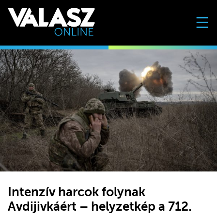
☰
Intenzív harcok folynak
Avdijivkáért – helyzetkép a 712.