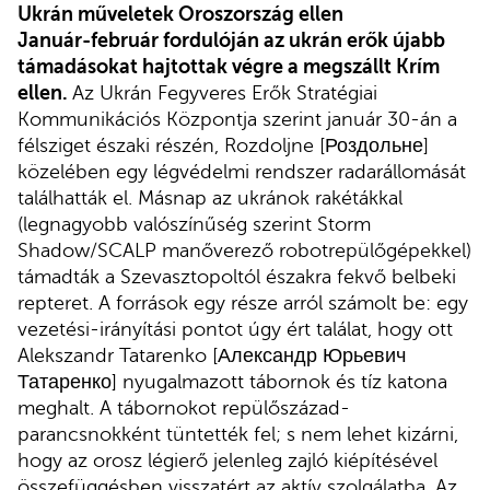
Ukrán műveletek Oroszország ellen
Január-február fordulóján az ukrán erők újabb
támadásokat hajtottak végre a megszállt Krím
ellen.
Az Ukrán Fegyveres Erők Stratégiai
Kommunikációs Központja szerint január 30-án a
félsziget északi részén, Rozdoljne [Роздольне]
közelében egy légvédelmi rendszer radarállomását
találhatták el. Másnap az ukránok rakétákkal
(legnagyobb valószínűség szerint Storm
Shadow/SCALP manőverező robotrepülőgépekkel)
támadták a Szevasztopoltól északra fekvő belbeki
repteret. A források egy része arról számolt be: egy
vezetési-irányítási pontot úgy ért találat, hogy ott
Alekszandr Tatarenko [Александр Юрьевич
Татаренко] nyugalmazott tábornok és tíz katona
meghalt. A tábornokot repülőszázad-
parancsnokként tüntették fel; s nem lehet kizárni,
hogy az orosz légierő jelenleg zajló kiépítésével
összefüggésben visszatért az aktív szolgálatba. Az