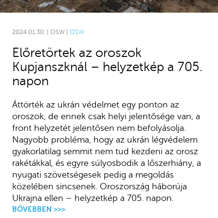
2024.01.30. | OSW |
OSW
Előretörtek az oroszok
Kupjanszknál – helyzetkép a 705.
napon
Áttörték az ukrán védelmet egy ponton az
oroszok, de ennek csak helyi jelentősége van, a
front helyzetét jelentősen nem befolyásolja.
Nagyobb probléma, hogy az ukrán légvédelem
gyakorlatilag semmit nem tud kezdeni az orosz
rakétákkal, és egyre súlyosbodik a lőszerhiány, a
nyugati szövetségesek pedig a megoldás
közelében sincsenek. Oroszország háborúja
Ukrajna ellen – helyzetkép a 705. napon.
BŐVEBBEN >>>