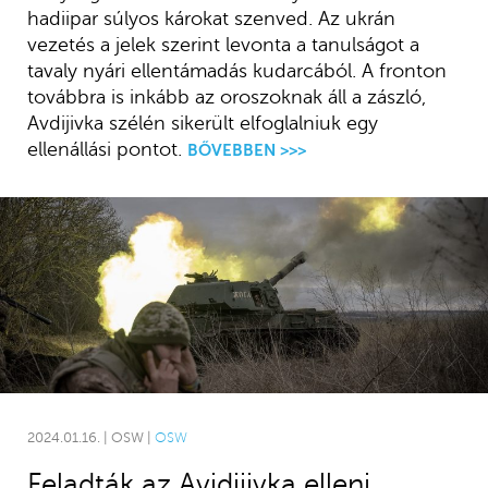
hadiipar súlyos károkat szenved. Az ukrán
vezetés a jelek szerint levonta a tanulságot a
tavaly nyári ellentámadás kudarcából. A fronton
továbbra is inkább az oroszoknak áll a zászló,
Avdijivka szélén sikerült elfoglalniuk egy
ellenállási pontot.
BŐVEBBEN >>>
2024.01.16. | OSW |
OSW
Feladták az Avidijivka elleni