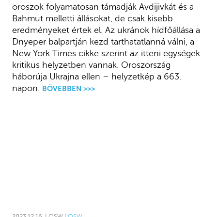
oroszok folyamatosan támadják Avdijivkát és a
Bahmut melletti állásokat, de csak kisebb
eredményeket értek el. Az ukránok hídfőállása a
Dnyeper balpartján kezd tarthatatlanná válni, a
New York Times cikke szerint az itteni egységek
kritikus helyzetben vannak. Oroszország
háborúja Ukrajna ellen – helyzetkép a 663.
napon.
BŐVEBBEN >>>
2023.12.16. | OSW |
OSW