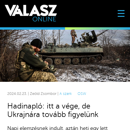
☰
2024.02.23. | Zeöld Zsombor |
A szerk
OSW
Hadinapló: itt a vége, de
Ukrajnára tovább figyelünk
Napi elemzésnek indult, aztán heti egy lett