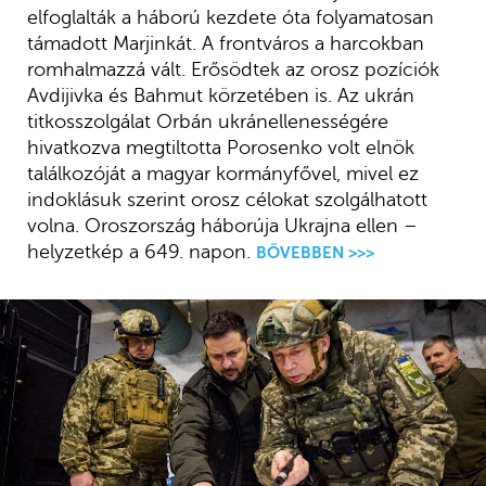
elfoglalták a háború kezdete óta folyamatosan
támadott Marjinkát. A frontváros a harcokban
romhalmazzá vált. Erősödtek az orosz pozíciók
Avdijivka és Bahmut körzetében is. Az ukrán
titkosszolgálat Orbán ukránellenességére
hivatkozva megtiltotta Porosenko volt elnök
találkozóját a magyar kormányfővel, mivel ez
indoklásuk szerint orosz célokat szolgálhatott
volna. Oroszország háborúja Ukrajna ellen –
helyzetkép a 649. napon.
BŐVEBBEN >>>