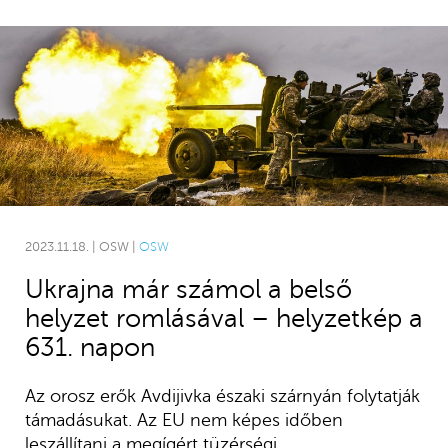
2023.11.18. | OSW |
OSW
Ukrajna már számol a belső
helyzet romlásával – helyzetkép a
631. napon
Az orosz erők Avdijivka északi szárnyán folytatják
támadásukat. Az EU nem képes időben
leszállítani a megígért tüzérségi