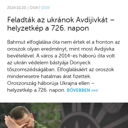
2024.02.20. | OSW |
OSW
Feladták az ukránok Avdijivkát –
helyzetkép a 726. napon
Bahmut elfoglalása óta nem értek el a fronton az
oroszok olyan eredményt, mint most Avdijivka
bevételével. A város a 2014-es háború óta volt
az ukrán védelem bástyája Donyeck
tőszomszédságában. Elfoglalásáért az oroszok
mindenesetre hatalmas árat fizettek.
Oroszország háborúja Ukrajna ellen –
helyzetkép a 726. napon.
BŐVEBBEN >>>