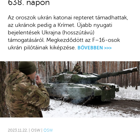
638. napon
Az oroszok ukrán katonai repteret támadhattak,
az ukránok pedig a Krímet. Újabb nyugati
bejelentések Ukrajna (hosszútávú)
támogatásáról. Megkezdődött az F–16-osok
ukrán pilótáinak kiképzése.
BŐVEBBEN >>>
2023.11.22. | OSW |
OSW