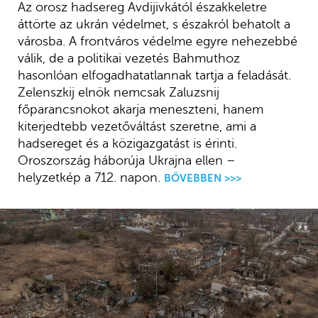
Az orosz hadsereg Avdijivkától északkeletre
áttörte az ukrán védelmet, s északról behatolt a
városba. A frontváros védelme egyre nehezebbé
válik, de a politikai vezetés Bahmuthoz
hasonlóan elfogadhatatlannak tartja a feladását.
Zelenszkij elnök nemcsak Zaluzsnij
főparancsnokot akarja meneszteni, hanem
kiterjedtebb vezetőváltást szeretne, ami a
hadsereget és a közigazgatást is érinti.
Oroszország háborúja Ukrajna ellen –
helyzetkép a 712. napon.
BŐVEBBEN >>>