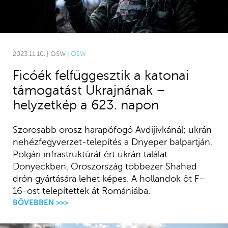
2023.11.10. | OSW |
OSW
Ficóék felfüggesztik a katonai
támogatást Ukrajnának –
helyzetkép a 623. napon
Szorosabb orosz harapófogó Avdijivkánál; ukrán
nehézfegyverzet-telepítés a Dnyeper balpartján.
Polgári infrastruktúrát ért ukrán találat
Donyeckben. Oroszország többezer Shahed
drón gyártására lehet képes. A hollandok öt F–
16-ost telepítettek át Romániába.
BŐVEBBEN >>>