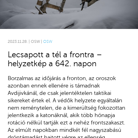
2023.11.28. | OSW |
OSW
Lecsapott a tél a frontra –
helyzetkép a 642. napon
Borzalmas az időjárás a fronton, az oroszok
azonban ennek ellenére is támadnak
Avdijivkánál, de csak jelentéktelen taktikai
sikereket értek el. A védők helyzete egyáltalán
nem reménytelen, de a kimerültség fokozottan
jelentkezik a katonáknál, akik több hónapja
rotáció nélkül tartják ezt a nehéz frontszakaszt.
Az elmúlt napokban mindkét fél nagyszabású
dróntámadást hajtott végre az ellenség