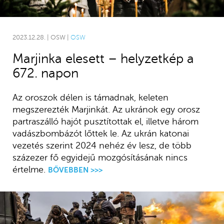
2023.12.28. | OSW |
OSW
Marjinka elesett – helyzetkép a
672. napon
Az oroszok délen is támadnak, keleten
megszerezték Marjinkát. Az ukránok egy orosz
partraszálló hajót pusztítottak el, illetve három
vadászbombázót lőttek le. Az ukrán katonai
vezetés szerint 2024 nehéz év lesz, de több
százezer fő egyidejű mozgósításának nincs
értelme.
BŐVEBBEN >>>