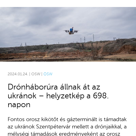
2024.01.24. | OSW |
OSW
Drónháborúra állnak át az
ukránok – helyzetkép a 698.
napon
Fontos orosz kikötőt és gázterminált is támadtak
az ukránok Szentpétervár mellett a drónjaikkal, a
mélységi támadások eredményeként az orosz