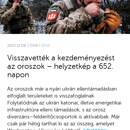
2023.12.09. | OSW |
OSW
Visszavették a kezdeményezést
az oroszok – helyzetkép a 652.
napon
Az oroszok már a nyári ukrán ellentámadásban
elfoglalt területeket is visszafoglalnak.
Folytatódnak az ukrán katonai, illetve energetikai
infrastruktúra elleni támadások, s az orosz
diverzáns–felderítőcsoportok is aktívabbak. Már
csak pár hétig tarthat ki az az összeg, amelyet