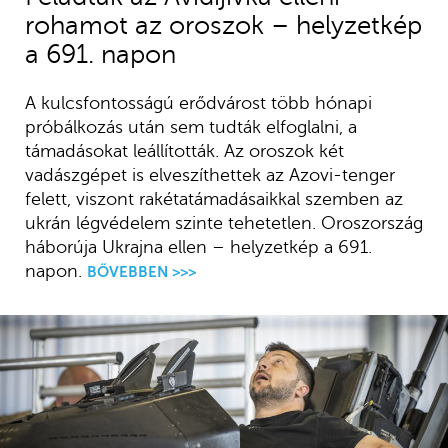
rohamot az oroszok – helyzetkép
a 691. napon
A kulcsfontosságú erődvárost több hónapi
próbálkozás után sem tudták elfoglalni, a
támadásokat leállították. Az oroszok két
vadászgépet is elveszíthettek az Azovi-tenger
felett, viszont rakétatámadásaikkal szemben az
ukrán légvédelem szinte tehetetlen. Oroszország
háborúja Ukrajna ellen – helyzetkép a 691.
napon.
BŐVEBBEN >>>