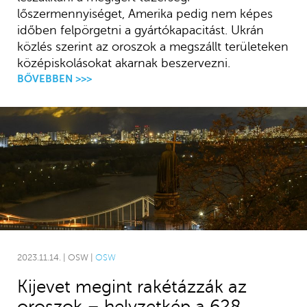
lőszermennyiséget, Amerika pedig nem képes
időben felpörgetni a gyártókapacitást. Ukrán
közlés szerint az oroszok a megszállt területeken
középiskolásokat akarnak beszervezni.
BŐVEBBEN >>>
2023.11.14. | OSW |
OSW
Kijevet megint rakétázzák az
oroszok – helyzetkép a 628.