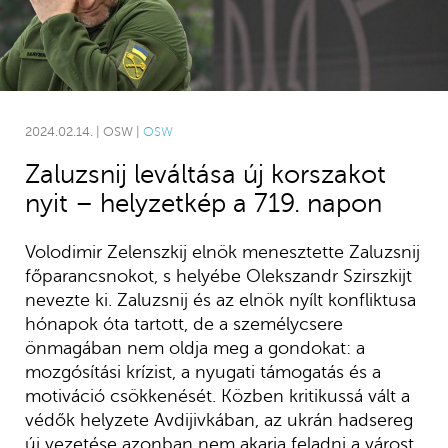
2024.02.14. | OSW |
OSW
Zaluzsnij leváltása új korszakot
nyit – helyzetkép a 719. napon
Volodimir Zelenszkij elnök menesztette Zaluzsnij
főparancsnokot, s helyébe Olekszandr Szirszkijt
nevezte ki. Zaluzsnij és az elnök nyílt konfliktusa
hónapok óta tartott, de a személycsere
önmagában nem oldja meg a gondokat: a
mozgósítási krízist, a nyugati támogatás és a
motiváció csökkenését. Közben kritikussá vált a
védők helyzete Avdijivkában, az ukrán hadsereg
új vezetése azonban nem akarja feladni a várost.