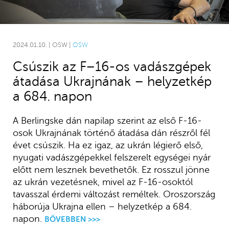
2024.01.10. | OSW |
OSW
Csúszik az F–16-os vadászgépek
átadása Ukrajnának – helyzetkép
a 684. napon
A Berlingske dán napilap szerint az első F-16-
osok Ukrajnának történő átadása dán részről fél
évet csúszik. Ha ez igaz, az ukrán légierő első,
nyugati vadászgépekkel felszerelt egységei nyár
előtt nem lesznek bevethetők. Ez rosszul jönne
az ukrán vezetésnek, mivel az F-16-osoktól
tavasszal érdemi változást reméltek. Oroszország
háborúja Ukrajna ellen – helyzetkép a 684.
napon.
BŐVEBBEN >>>