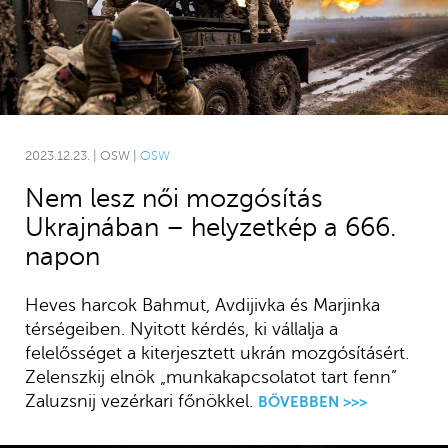
2023.12.23. | OSW |
OSW
Nem lesz női mozgósítás
Ukrajnában – helyzetkép a 666.
napon
Heves harcok Bahmut, Avdijivka és Marjinka
térségeiben. Nyitott kérdés, ki vállalja a
felelősséget a kiterjesztett ukrán mozgósításért.
Zelenszkij elnök „munkakapcsolatot tart fenn”
Zaluzsnij vezérkari főnökkel.
BŐVEBBEN >>>