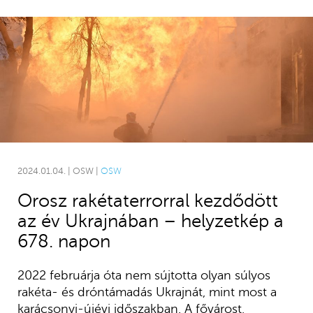
2024.01.04. | OSW |
OSW
Orosz rakétaterrorral kezdődött
az év Ukrajnában – helyzetkép a
678. napon
2022 februárja óta nem sújtotta olyan súlyos
rakéta- és dróntámadás Ukrajnát, mint most a
karácsonyi-újévi időszakban. A fővárost,