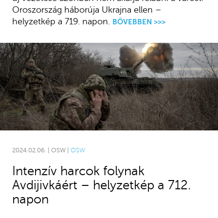
Oroszország háborúja Ukrajna ellen –
helyzetkép a 719. napon.
BŐVEBBEN >>>
2024.02.06. | OSW |
OSW
Intenzív harcok folynak
Avdijivkáért – helyzetkép a 712.
napon