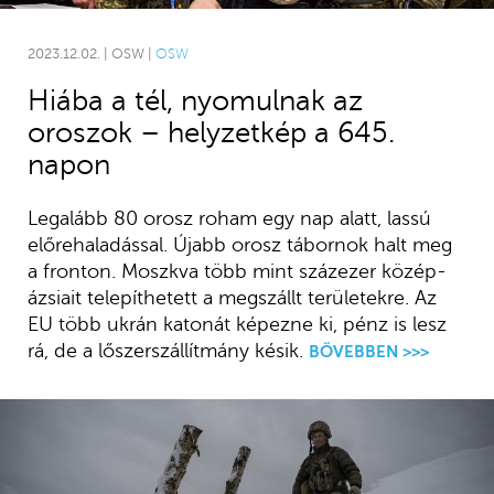
2023.12.02. | OSW |
OSW
Hiába a tél, nyomulnak az
oroszok – helyzetkép a 645.
napon
Legalább 80 orosz roham egy nap alatt, lassú
előrehaladással. Újabb orosz tábornok halt meg
a fronton. Moszkva több mint százezer közép-
ázsiait telepíthetett a megszállt területekre. Az
EU több ukrán katonát képezne ki, pénz is lesz
rá, de a lőszerszállítmány késik.
BŐVEBBEN >>>