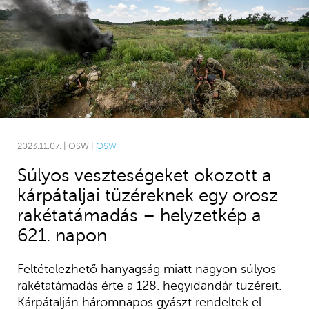
2023.11.07. | OSW |
OSW
Súlyos veszteségeket okozott a
kárpátaljai tüzéreknek egy orosz
rakétatámadás – helyzetkép a
621. napon
Feltételezhető hanyagság miatt nagyon súlyos
rakétatámadás érte a 128. hegyidandár tüzéreit.
Kárpátalján háromnapos gyászt rendeltek el.