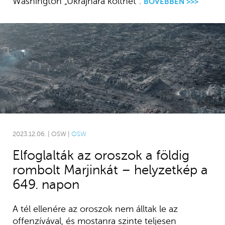
Washington „Ukrajnára költhet”.
BŐVEBBEN >>>
2023.12.06. | OSW |
OSW
Elfoglalták az oroszok a földig
rombolt Marjinkát – helyzetkép a
649. napon
A tél ellenére az oroszok nem álltak le az
offenzívával, és mostanra szinte teljesen