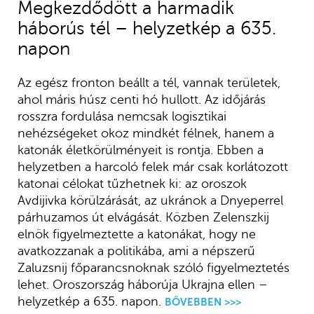
Megkezdődött a harmadik
háborús tél – helyzetkép a 635.
napon
Az egész fronton beállt a tél, vannak területek,
ahol máris húsz centi hó hullott. Az időjárás
rosszra fordulása nemcsak logisztikai
nehézségeket okoz mindkét félnek, hanem a
katonák életkörülményeit is rontja. Ebben a
helyzetben a harcoló felek már csak korlátozott
katonai célokat tűzhetnek ki: az oroszok
Avdijivka körülzárását, az ukránok a Dnyeperrel
párhuzamos út elvágását. Közben Zelenszkij
elnök figyelmeztette a katonákat, hogy ne
avatkozzanak a politikába, ami a népszerű
Zaluzsnij főparancsnoknak szóló figyelmeztetés
lehet. Oroszország háborúja Ukrajna ellen –
helyzetkép a 635. napon.
BŐVEBBEN >>>