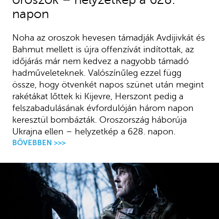
napon
Noha az oroszok hevesen támadják Avdijivkát és
Bahmut mellett is újra offenzívát indítottak, az
időjárás már nem kedvez a nagyobb támadó
hadműveleteknek. Valószínűleg ezzel függ
össze, hogy ötvenkét napos szünet után megint
rakétákat lőttek ki Kijevre, Herszont pedig a
felszabadulásának évfordulóján három napon
keresztül bombázták. Oroszország háborúja
Ukrajna ellen – helyzetkép a 628. napon.
BŐVEBBEN >>>