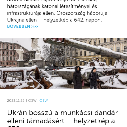
hátországának katonai létesítményei és
infrastruktúrája ellen. Oroszország háborúja
Ukrajna ellen – helyzetkép a 642. napon.
BŐVEBBEN >>>
2023.11.25. | OSW |
OSW
Ukrán bosszú a munkácsi dandár
elleni támadásért – helyzetkép a