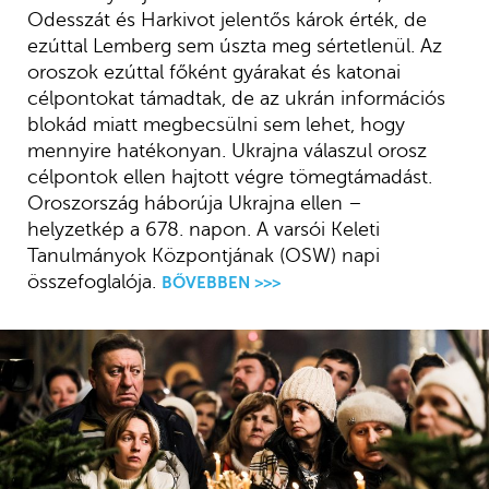
Odesszát és Harkivot jelentős károk érték, de
ezúttal Lemberg sem úszta meg sértetlenül. Az
oroszok ezúttal főként gyárakat és katonai
célpontokat támadtak, de az ukrán információs
blokád miatt megbecsülni sem lehet, hogy
mennyire hatékonyan. Ukrajna válaszul orosz
célpontok ellen hajtott végre tömegtámadást.
Oroszország háborúja Ukrajna ellen –
helyzetkép a 678. napon. A varsói Keleti
Tanulmányok Központjának (OSW) napi
összefoglalója.
BŐVEBBEN >>>