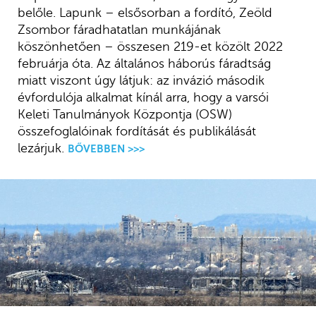
belőle. Lapunk – elsősorban a fordító, Zeöld
Zsombor fáradhatatlan munkájának
köszönhetően – összesen 219-et közölt 2022
februárja óta. Az általános háborús fáradtság
miatt viszont úgy látjuk: az invázió második
évfordulója alkalmat kínál arra, hogy a varsói
Keleti Tanulmányok Központja (OSW)
összefoglalóinak fordítását és publikálását
lezárjuk.
BŐVEBBEN >>>