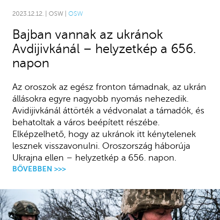
2023.12.12. | OSW |
OSW
Bajban vannak az ukránok
Avdijivkánál – helyzetkép a 656.
napon
Az oroszok az egész fronton támadnak, az ukrán
állásokra egyre nagyobb nyomás nehezedik.
Avidijivkánál áttörték a védvonalat a támadók, és
behatoltak a város beépített részébe.
Elképzelhető, hogy az ukránok itt kénytelenek
lesznek visszavonulni. Oroszország háborúja
Ukrajna ellen – helyzetkép a 656. napon.
BŐVEBBEN >>>