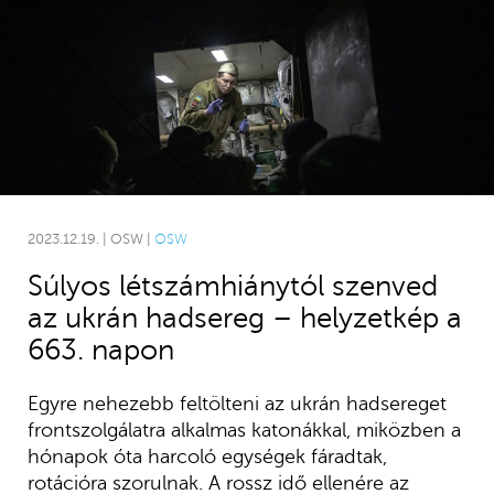
2023.12.19. | OSW |
OSW
Súlyos létszámhiánytól szenved
az ukrán hadsereg – helyzetkép a
663. napon
Egyre nehezebb feltölteni az ukrán hadsereget
frontszolgálatra alkalmas katonákkal, miközben a
hónapok óta harcoló egységek fáradtak,
rotációra szorulnak. A rossz idő ellenére az