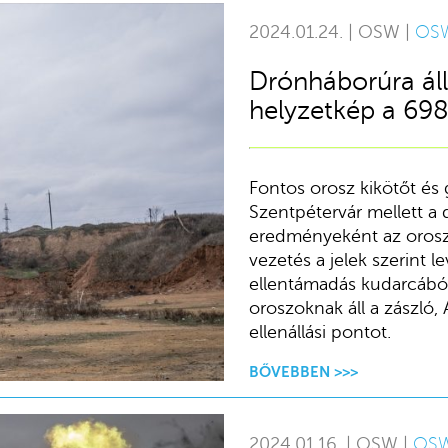
2024.01.24. | OSW |
OS
Drónháborúra áll
helyzetkép a 69
Fontos orosz kikötőt és 
Szentpétervár mellett a 
eredményeként az orosz 
vezetés a jelek szerint l
ellentámadás kudarcából
oroszoknak áll a zászló, 
ellenállási pontot.
BŐVEBBEN >>>
2024.01.16. | OSW |
OS