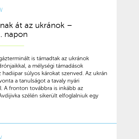
W
nak át az ukránok –
8. napon
gázterminált is támadtak az ukránok
drónjaikkal, a mélységi támadások
hadiipar súlyos károkat szenved. Az ukrán
evonta a tanulságot a tavaly nyári
. A fronton továbbra is inkább az
Avdijivka szélén sikerült elfoglalniuk egy
W