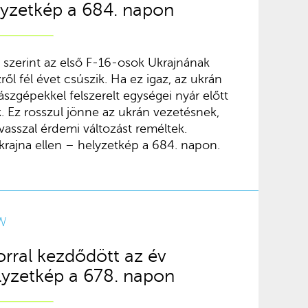
lyzetkép a 684. napon
 szerint az első F-16-osok Ukrajnának
ől fél évet csúszik. Ha ez igaz, az ukrán
ászgépekkel felszerelt egységei nyár előtt
 Ez rosszul jönne az ukrán vezetésnek,
vasszal érdemi változást reméltek.
rajna ellen – helyzetkép a 684. napon.
W
orral kezdődött az év
lyzetkép a 678. napon