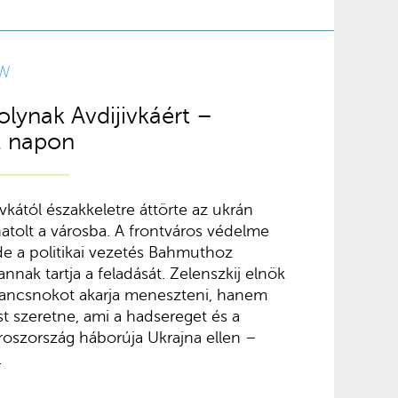
W
olynak Avdijivkáért –
. napon
vkától északkeletre áttörte az ukrán
atolt a városba. A frontváros védelme
de a politikai vezetés Bahmuthoz
nnak tartja a feladását. Zelenszkij elnök
rancsnokot akarja meneszteni, hanem
st szeretne, ami a hadsereget és a
 Oroszország háborúja Ukrajna ellen –
.