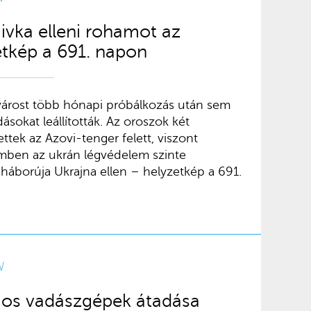
jivka elleni rohamot az
etkép a 691. napon
várost több hónapi próbálkozás után sem
dásokat leállították. Az oroszok két
ttek az Azovi-tenger felett, viszont
mben az ukrán légvédelem szinte
háborúja Ukrajna ellen – helyzetkép a 691.
W
-os vadászgépek átadása