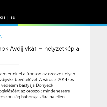
ISH
1%
W
nok Avdijivkát – helyzetkép a
em értek el a fronton az oroszok olyan
dijivka bevételével. A város a 2014-es
n védelem bástyája Donyeck
glalásáért az oroszok mindenesetre
Oroszország háborúja Ukrajna ellen –
.