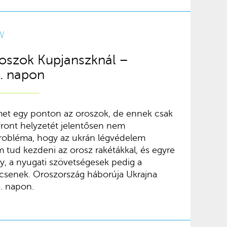
W
roszok Kupjanszknál –
5. napon
met egy ponton az oroszok, de ennek csak
 front helyzetét jelentősen nem
probléma, hogy az ukrán légvédelem
 tud kezdeni az orosz rakétákkal, és egyre
y, a nyugati szövetségesek pedig a
csenek. Oroszország háborúja Ukrajna
5. napon.