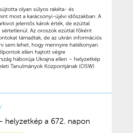
újtotta olyan súlyos rakéta- és
int most a karácsonyi-újévi időszakban. A
kivot jelentős károk érték, de ezúttal
értetlenül. Az oroszok ezúttal főként
pontokat támadtak, de az ukrán információs
ni sem lehet, hogy mennyire hatékonyan.
élpontok ellen hajtott végre
szág háborúja Ukrajna ellen – helyzetkép
Keleti Tanulmányok Központjának (OSW)
W
 – helyzetkép a 672. napon