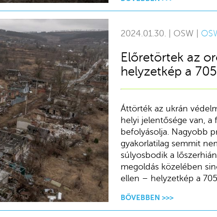
2024.01.30. | OSW |
OS
Előretörtek az o
helyzetkép a 70
Áttörték az ukrán védel
helyi jelentősége van, a
befolyásolja. Nagyobb 
gyakorlatilag semmit nem
súlyosbodik a lőszerhián
megoldás közelében sin
ellen – helyzetkép a 70
BŐVEBBEN >>>