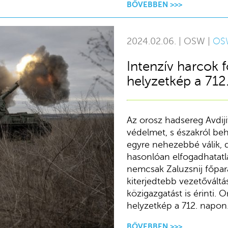
BŐVEBBEN >>>
2024.02.06. | OSW |
OS
Intenzív harcok f
helyzetkép a 712
Az orosz hadsereg Avdiji
védelmet, s északról beh
egyre nehezebbé válik, 
hasonlóan elfogadhatatla
nemcsak Zaluzsnij főpa
kiterjedtebb vezetőváltá
közigazgatást is érinti.
helyzetkép a 712. napon
BŐVEBBEN >>>