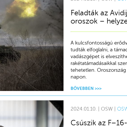
Feladták az Avidi
oroszok – helyz
A kulcsfontosságú erőd
tudták elfoglalni, a táma
vadászgépet is elveszíthe
rakétatámadásaikkal sze
tehetetlen. Oroszország 
napon.
BŐVEBBEN >>>
2024.01.10. | OSW |
OS
Csúszik az F–16