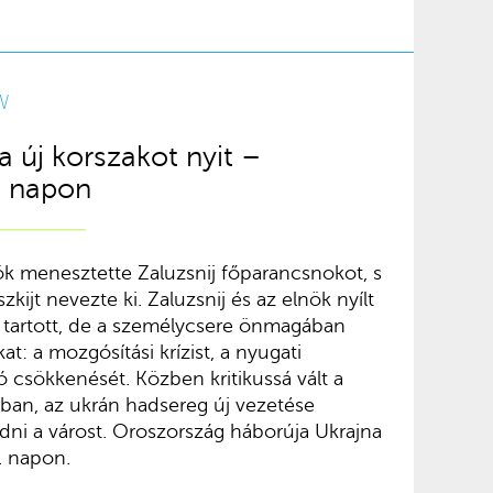
W
sa új korszakot nyit –
. napon
ök menesztette Zaluzsnij főparancsnokot, s
kijt nevezte ki. Zaluzsnij és az elnök nyílt
 tartott, de a személycsere önmagában
: a mozgósítási krízist, a nyugati
 csökkenését. Közben kritikussá vált a
ában, az ukrán hadsereg új vezetése
dni a várost. Oroszország háborúja Ukrajna
. napon.