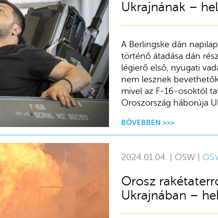
Ukrajnának – he
A Berlingske dán napilap
történő átadása dán részr
légierő első, nyugati vad
nem lesznek bevethetők.
mivel az F-16-osoktól ta
Oroszország háborúja Uk
BŐVEBBEN >>>
2024.01.04. | OSW |
OS
Orosz rakétaterr
Ukrajnában – he