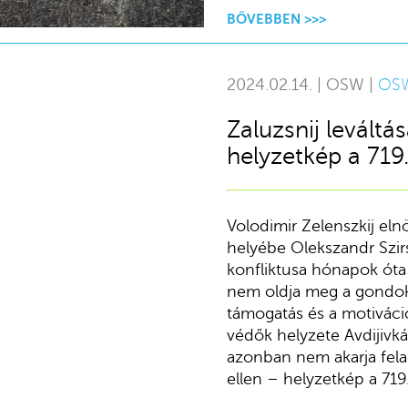
BŐVEBBEN >>>
2024.02.14. | OSW |
OS
Zaluzsnij leváltá
helyzetkép a 719
Volodimir Zelenszkij eln
helyébe Olekszandr Szirsz
konfliktusa hónapok óta
nem oldja meg a gondokat
támogatás és a motiváció
védők helyzete Avdijivk
azonban nem akarja fela
ellen – helyzetkép a 719