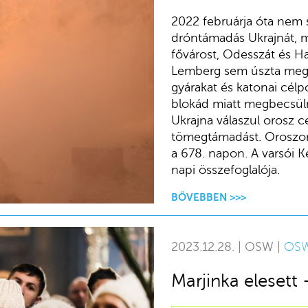
2022 februárja óta nem s
dróntámadás Ukrajnát, m
fővárost, Odesszát és Har
Lemberg sem úszta meg s
gyárakat és katonai cél
blokád miatt megbecsül
Ukrajna válaszul orosz c
tömegtámadást. Oroszor
a 678. napon. A varsói 
napi összefoglalója.
BŐVEBBEN >>>
2023.12.28. | OSW |
OS
Marjinka elesett