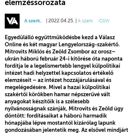
elemzéssorozata
A szerk.
| 2022.04.25. |
A szerk
OSW
Egyedülálló együttműködésbe kezd a Válasz
Online és két magyar Lengyelország-szakértő.
Mitrovits Miklós és Zeöld Zsombor az orosz–
ukrán háború február 24-i kitörése óta naponta
fordítja le a legelismertebb lengyel külpolitikai
intézet hadi helyzettel kapcsolatos értékelő
elemzéseit – az intézet hozzájárulásával és
megelégedésére. Mivel a hazai külpolitikai
szakértői körökben hamar népszerűvé vált
anyagokat készítőik is a szélesebb
nyilvánosságnak szánják, Mitrovits és Zeöld úgy
döntött: fordításaikat a háború harmadik
hónapjába lépve mostantól kizárólag lapunk
gondozásában jelentetik meg. Az elsővel mindjárt