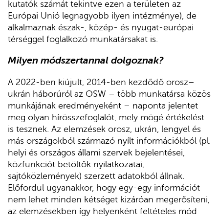
kutatók számát tekintve ezen a területen az
Európai Unió legnagyobb ilyen intézménye), de
alkalmaznak észak-, közép- és nyugat-európai
térséggel foglalkozó munkatársakat is.
Milyen módszertannal dolgoznak?
A 2022-ben kiújult, 2014-ben kezdődő orosz–
ukrán háborúról az OSW – több munkatársa közös
munkájának eredményeként – naponta jelentet
meg olyan hírösszefoglalót, mely mögé értékelést
is tesznek. Az elemzések orosz, ukrán, lengyel és
más országokból származó nyílt információkból (pl.
helyi és országos állami szervek bejelentései,
közfunkciót betöltők nyilatkozatai,
sajtóközlemények) szerzett adatokból állnak.
Előfordul ugyanakkor, hogy egy-egy információt
nem lehet minden kétséget kizáróan megerősíteni,
az elemzésekben így helyenként feltételes mód