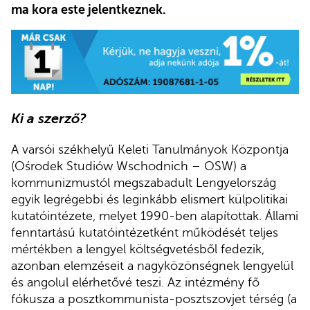
ma kora este jelentkeznek.
Ki a szerző?
A varsói székhelyű Keleti Tanulmányok Központja
(Ośrodek Studiów Wschodnich – OSW) a
kommunizmustól megszabadult Lengyelország
egyik legrégebbi és leginkább elismert külpolitikai
kutatóintézete, melyet 1990-ben alapítottak. Állami
fenntartású kutatóintézetként működését teljes
mértékben a lengyel költségvetésből fedezik,
azonban elemzéseit a nagyközönségnek lengyelül
és angolul elérhetővé teszi. Az intézmény fő
fókusza a posztkommunista-posztszovjet térség (a