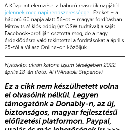
A Központ elemzései a háború második napjától
jelennek meg napi rendszerességgel
. Ezeket – a
háború 60 napja alatt 56-ot – magyar fordításban
Mitrovits Miklós eddig (az OSW tudtával) a saját
Facebook-profilján osztotta meg, de a nagy
érdeklődésre való tekintettel a fordításokat a április
25-től a Válasz Online-on közöljük.
Nyitókép: ukrán katona Izjum térségében 2022.
április 18-án (fotó: AFP/Anatolii Stepanov)
Ez a cikk
nem készülhetett volna
el olvasóink nélkül.
Legyen
támogatónk
a Donably-n
, az új,
biztonságos, magyar fejlesztésű
előfizetési platformon.
Paypal,
utalás és más lehetőségek itt >>>