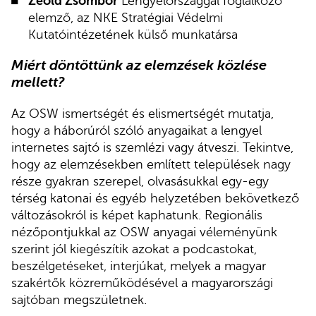
Zeöld Zsombor
Lengyelországgal foglalkozó
elemző, az NKE Stratégiai Védelmi
Kutatóintézetének külső munkatársa
Miért döntöttünk az elemzések közlése
mellett?
Az OSW ismertségét és elismertségét mutatja,
hogy a háborúról szóló anyagaikat a lengyel
internetes sajtó is szemlézi vagy átveszi. Tekintve,
hogy az elemzésekben említett települések nagy
része gyakran szerepel, olvasásukkal egy-egy
térség katonai és egyéb helyzetében bekövetkező
változásokról is képet kaphatunk. Regionális
nézőpontjukkal az OSW anyagai véleményünk
szerint jól kiegészítik azokat a podcastokat,
beszélgetéseket, interjúkat, melyek a magyar
szakértők közreműködésével a magyarországi
sajtóban megszületnek.