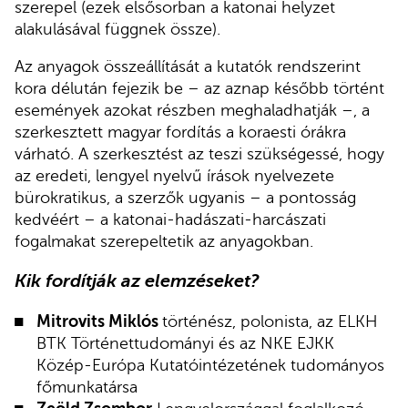
szerepel (ezek elsősorban a katonai helyzet
alakulásával függnek össze).
Az anyagok összeállítását a kutatók rendszerint
kora délután fejezik be – az aznap később történt
események azokat részben meghaladhatják –, a
szerkesztett magyar fordítás a koraesti órákra
várható. A szerkesztést az teszi szükségessé, hogy
az eredeti, lengyel nyelvű írások nyelvezete
bürokratikus, a szerzők ugyanis – a pontosság
kedvéért – a katonai-hadászati-harcászati
fogalmakat szerepeltetik az anyagokban.
Kik fordítják az elemzéseket?
Mitrovits Miklós
történész, polonista, az ELKH
BTK Történettudományi és az NKE EJKK
Közép-Európa Kutatóintézetének tudományos
főmunkatársa