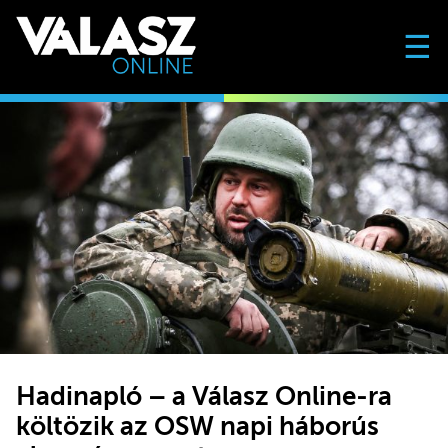
☰
Hadinapló – a Válasz Online-ra
költözik az OSW napi háborús