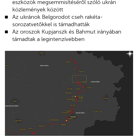
eszközök megsemmisítéséről szóló ukrán
közlemények között
Az ukránok Belgorodot cseh rakéta-
sorozatvetőkkel is támadhatták
Az oroszok Kupjanszk és Bahmut irányában
támadtak a legintenzívebben