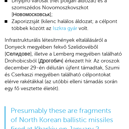
Dnyipro városát (hét polgári áldozat) és a
szomszédos Novomoszkovszkot
[Новомосковськ];
Zaporizzsját (kilenc halálos áldozat; a célpont
többek között az
Iszkra gyár
volt.
Infrastrukturális létesítmények eltalálásáról a
Donyeck megyében fekvő Szelidovéből
[Селидове], illetve a Lemberg megyében található
Drohobicsból [Дрогобич] érkezett hír. Az oroszok
december 29-én délután újfent támadtak, Szumi
és Cserkaszi megyében található célpontokat
elérve rakétákkal (az utóbbi elleni támadás során
egy fő vesztette életét).
Presumably these are fragments
of North Korean ballistic missiles