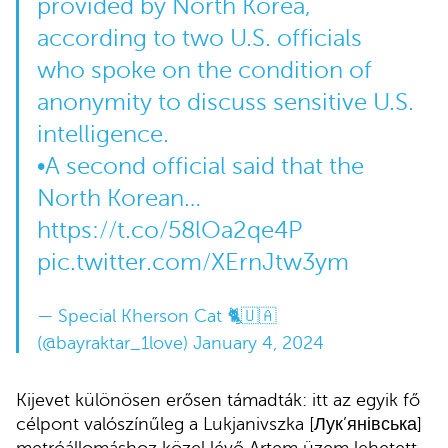
provided by North Korea,
according to two U.S. officials
who spoke on the condition of
anonymity to discuss sensitive U.S.
intelligence.
•A second official said that the
North Korean…
https://t.co/58lOa2qe4P
pic.twitter.com/XErnJtw3ym
— Special Kherson Cat 🐈🇺🇦
(@bayraktar_1love)
January 4, 2024
Kijevet különösen erősen támadták: itt az egyik fő
célpont valószínűleg a Lukjanivszka [Лук’янівська]