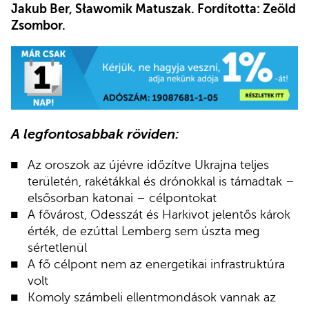
Jakub Ber, Sławomik Matuszak. Fordította: Zeöld
Zsombor.
A legfontosabbak röviden:
Az oroszok az újévre időzítve Ukrajna teljes
területén, rakétákkal és drónokkal is támadtak –
elsősorban katonai – célpontokat
A fővárost, Odesszát és Harkivot jelentős károk
érték, de ezúttal Lemberg sem úszta meg
sértetlenül
A fő célpont nem az energetikai infrastruktúra
volt
Komoly számbeli ellentmondások vannak az