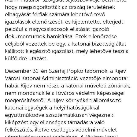
hogy megszigorították az ország területének
elhagyását férfiak számára lehetővé tevő
igazolások ellenőrzését, és kijelentette: elterjedt
például a nagycsaládosok ellátását igazoló
dokumentumok hamisítása. Ezek ellenőrzése
céljából vezettek be egy, a katonai bizottság által
kiállított kiegészítő igazolást, mely lehetővé teszi a
külföldre utazást.
December 31-én Szerhij Popko tábornok, a Kijev
Városi Katonai Adminisztráció vezetője elmondta:
habár Kijev nem része a katonai műveleti zónának,
nem mondanak le a főváros védelmi képességei
megerősítéséről. A Kijev környékén állomásozó
katonai egységek a helyi hatóságokkal
együttműködve szisztematikusan végeznek
kiképzést egy ellenséges támadásra való
felkészülés, illetve esetleges védelmi művelet