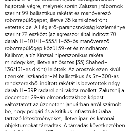
hajtottak végre, melynek során Zaluzsnij tábornok
szerint 99 ballisztikus rakétát és manőverező
robotrepülőgépet, illetve 35 kamikázedrónt
vetettek be. A Légierő-parancsnokság közleménye
szerint 72 eszközt (az agresszor által indított 70
darab H–101/H–555/H–55-ös manőverező
robotrepülőgép közül 59-et és mindhárom
Kalibrot, a tíz Kinzsal hiperszonikus rakéta
mindegyikét, illetve az összes [35] Shahed–
136/131-es drónt) lelőtték. Az oroszok ezen kívül
tizenkét, Iszkander–M ballisztikus és Sz–300-as
rendszerekből indított rakétát is bevetettek négy
darab H–39P radarelleni rakéta mellett. Zaluzsnij a
december 29-án elmondottakhoz képest
változtatott az üzeneten: januárban arról számolt
be, hogy polgári és a kritikus infrastruktúrába
tartozó létesítményeket, illetve ipari és katonai
objektumokat támadtak. A támadás következtében