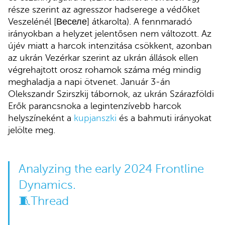
része szerint az agresszor hadserege a védőket
Veszelénél [Веселе] átkarolta). A fennmaradó
irányokban a helyzet jelentősen nem változott. Az
újév miatt a harcok intenzitása csökkent, azonban
az ukrán Vezérkar szerint az ukrán állások ellen
végrehajtott orosz rohamok száma még mindig
meghaladja a napi ötvenet. Január 3-án
Olekszandr Szirszkij tábornok, az ukrán Szárazföldi
Erők parancsnoka a legintenzívebb harcok
helyszíneként a
kupjanszki
és a bahmuti irányokat
jelölte meg.
Analyzing the early 2024 Frontline
Dynamics.
🧵Thread