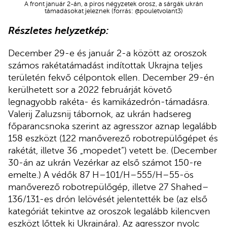
A front január 2-án, a piros négyzetek orosz, a sárgák ukrán
támadásokat jeleznek (forrás: @pouletvolant3)
Részletes helyzetkép:
December 29-e és január 2-a között az oroszok
számos rakétatámadást indítottak Ukrajna teljes
területén fekvő célpontok ellen. December 29-én
kerülhetett sor a 2022 februárját követő
legnagyobb rakéta- és kamikázedrón-támadásra.
Valerij Zaluzsnij tábornok, az ukrán hadsereg
főparancsnoka szerint az agresszor aznap legalább
158 eszközt (122 manőverező robotrepülőgépet és
rakétát, illetve 36 „mopedet”) vetett be. (December
30-án az ukrán Vezérkar az első számot 150-re
emelte.) A védők 87 H–101/H–555/H–55-ös
manőverező robotrepülőgép, illetve 27 Shahed–
136/131-es drón lelövését jelentették be (az első
kategóriát tekintve az oroszok legalább kilencven
eszközt lőttek ki Ukrajnára). Az agresszor nyolc