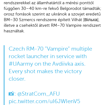
rendszerekkel az államhatártól a mérési ponttól
függően 30–40 km-re fekvő Belgorodot támadták;
orosz források szerint az ukránok a szovjet eredetű
BM–30 Szmercs rendszerre épített Vilhát [Вільха],
illetve a csehektől átvett RM–70 Vampire rendszert
használtak.
Czech RM-70 "Vampire" multiple
rocket launcher in service with
#UAarmy
on the Avdiivka axis.
Every shot makes the victory
closer.
📸:
@StratCom_AFU
pic.twitter.com/uI6JWIenV5