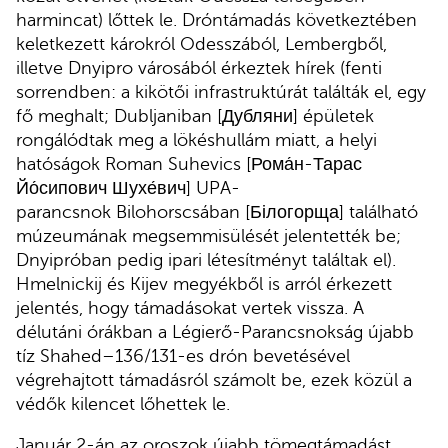
harmincat) lőttek le. Dróntámadás következtében
keletkezett károkról Odesszából, Lembergből,
illetve Dnyipro városából érkeztek hírek (fenti
sorrendben: a kikötői infrastruktúrát találták el, egy
fő meghalt; Dubljaniban [Дубляни] épületek
rongálódtak meg a lökéshullám miatt, a helyi
hatóságok Roman Suhevics [Рома́н-Тарас
Йо́сипович Шухе́вич] UPA-
parancsnok Bilohorscsában [Білогорща] található
múzeumának megsemmisülését jelentették be;
Dnyipróban pedig ipari létesítményt találtak el).
Hmelnickij és Kijev megyékből is arról érkezett
jelentés, hogy támadásokat vertek vissza. A
délutáni órákban a Légierő-Parancsnokság újabb
tíz Shahed–136/131-es drón bevetésével
végrehajtott támadásról számolt be, ezek közül a
védők kilencet lőhettek le.
Január 2-án az oroszok újabb tömegtámadást