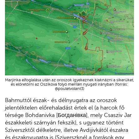
Marjinka elfoglalása után az oroszok igyekeznek kiaknázni a sikerüket,
és előretörni az Oszikova folyó mentén nyugati irányban (forrás:
@pouletvolant3)
Bahmuttól észak- és délnyugatra az oroszok
jelentéktelen előrehaladást értek el (a harcok fő
térsége Bohdanivka [Богданівка], mely Csasziv Jar
északkeleti szárnyán fekszik), s ugyanez történt
Sziverszktől délkeletre, illetve Avdijivkától északra
és északnyugatra is (Sziverszknél a források egy