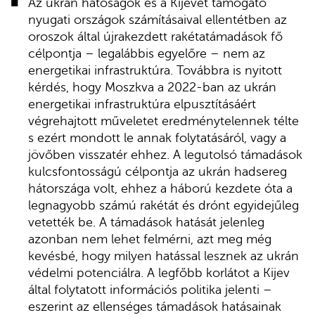
Az ukrán hatóságok és a Kijevet támogató
nyugati országok számításaival ellentétben az
oroszok által újrakezdett rakétatámadások fő
célpontja – legalábbis egyelőre – nem az
energetikai infrastruktúra. Továbbra is nyitott
kérdés, hogy Moszkva a 2022-ban az ukrán
energetikai infrastruktúra elpusztításáért
végrehajtott műveletet eredménytelennek télte
s ezért mondott le annak folytatásáról, vagy a
jövőben visszatér ehhez. A legutolsó támadások
kulcsfontosságú célpontja az ukrán hadsereg
hátországa volt, ehhez a háború kezdete óta a
legnagyobb számú rakétát és drónt egyidejűleg
vetették be. A támadások hatását jelenleg
azonban nem lehet felmérni, azt meg még
kevésbé, hogy milyen hatással lesznek az ukrán
védelmi potenciálra. A legfőbb korlátot a Kijev
által folytatott információs politika jelenti –
eszerint az ellenséges támadások hatásainak