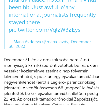
been hit. Just awful. Many
international journalists frequently
stayed there
pic.twitter.com/VqlzW32Eys
— Maria Avdeeva (@maria_avdv)
December
30, 2023
December 31-én az oroszok soha nem látott
mennyiségű kamikázedrónt vetettek be: az ukrán
Vezérkar közleménye szerint a nap folyamán
kilencvenhatot, s pusztán egy éjszakai támadásban
negyvenkilencet (erről a Légierő-parancsnokság
jelentett). A védők összesen 66 „moped” lelövését
jelentették be (az éjszakai támadást illetően pedig
21-et). Az oroszok támadódrónokkal Zaporizzsját,
Harkivot, illetve Mikolajiv, Odessza, Kijev és