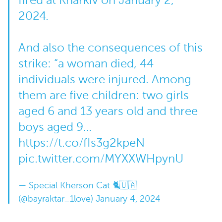
fired at Kharkiv on January 2,
2024.
And also the consequences of this
strike: “a woman died, 44
individuals were injured. Among
them are five children: two girls
aged 6 and 13 years old and three
boys aged 9…
https://t.co/fIs3g2kpeN
pic.twitter.com/MYXXWHpynU
— Special Kherson Cat 🐈🇺🇦
(@bayraktar_1love)
January 4, 2024