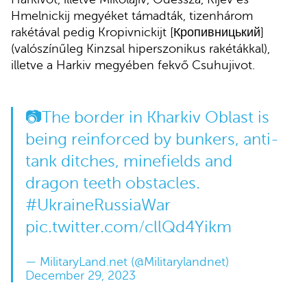
Hmelnickij megyéket támadták, tizenhárom
rakétával pedig Kropivnickijt [Кропивницький]
(valószínűleg Kinzsal hiperszonikus rakétákkal),
illetve a Harkiv megyében fekvő Csuhujivot.
📷The border in Kharkiv Oblast is
being reinforced by bunkers, anti-
tank ditches, minefields and
dragon teeth obstacles.
#UkraineRussiaWar
pic.twitter.com/cllQd4Yikm
— MilitaryLand.net (@Militarylandnet)
December 29, 2023