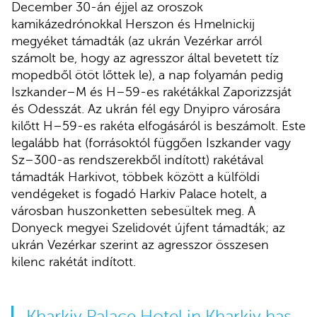
December 30-án éjjel az oroszok
kamikázedrónokkal Herszon és Hmelnickij
megyéket támadták (az ukrán Vezérkar arról
számolt be, hogy az agresszor által bevetett tíz
mopedből ötöt lőttek le), a nap folyamán pedig
Iszkander–M és H–59-es rakétákkal Zaporizzsját
és Odesszát. Az ukrán fél egy Dnyipro városára
kilőtt H–59-es rakéta elfogásáról is beszámolt. Este
legalább hat (forrásoktól függően Iszkander vagy
Sz–300-as rendszerekből indított) rakétával
támadták Harkivot, többek között a külföldi
vendégeket is fogadó Harkiv Palace hotelt, a
városban huszonketten sebesültek meg. A
Donyeck megyei Szelidovét újfent támadták; az
ukrán Vezérkar szerint az agresszor összesen
kilenc rakétát indított.
Kharkiv Palace Hotel in Kharkiv has