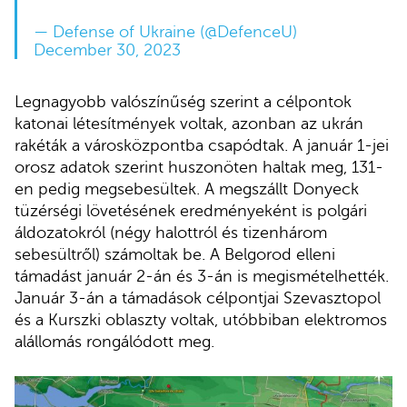
— Defense of Ukraine (@DefenceU)
December 30, 2023
Legnagyobb valószínűség szerint a célpontok
katonai létesítmények voltak, azonban az ukrán
rakéták a városközpontba csapódtak. A január 1-jei
orosz adatok szerint huszonöten haltak meg, 131-
en pedig megsebesültek. A megszállt Donyeck
tüzérségi lövetésének eredményeként is polgári
áldozatokról (négy halottról és tizenhárom
sebesültről) számoltak be. A Belgorod elleni
támadást január 2-án és 3-án is megismételhették.
Január 3-án a támadások célpontjai Szevasztopol
és a Kurszki oblaszty voltak, utóbbiban elektromos
alállomás rongálódott meg.