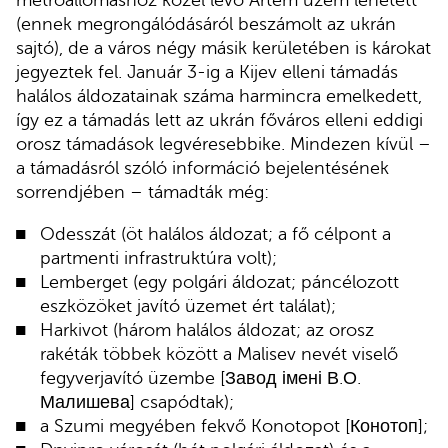
metróállomáshoz közel lévő Artem üzem lehetett
(ennek megrongálódásáról beszámolt az ukrán
sajtó), de a város négy másik kerületében is károkat
jegyeztek fel. Január 3-ig a Kijev elleni támadás
halálos áldozatainak száma harmincra emelkedett,
így ez a támadás lett az ukrán főváros elleni eddigi
orosz támadások legvéresebbike. Mindezen kívül –
a támadásról szóló információ bejelentésének
sorrendjében – támadták még:
Odesszát (öt halálos áldozat; a fő célpont a
partmenti infrastruktúra volt);
Lemberget (egy polgári áldozat; páncélozott
eszközöket javító üzemet ért találat);
Harkivot (három halálos áldozat; az orosz
rakéták többek között a Malisev nevét viselő
fegyverjavító üzembe [Завод імені В.О.
Малишева] csapódtak);
a Szumi megyében fekvő Konotopot [Конотоп];