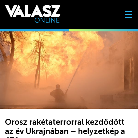
☰
Orosz rakétaterrorral kezdődött
az év Ukrajnában – helyzetkép a