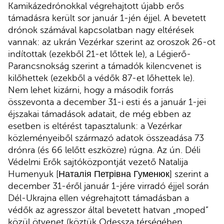
Kamikázedrónokkal végrehajtott újabb erős
támadásra került sor január 1-jén éjjel. A bevetett
drónok számával kapcsolatban nagy eltérések
vannak: az ukrán Vezérkar szerint az oroszok 26-ot
indítottak (ezekből 21-et lőttek le), a Légierő-
Parancsnokság szerint a támadók kilencvenet is
kilőhettek (ezekből a védők 87-et lőhettek le).
Nem lehet kizárni, hogy a második forrás
összevonta a december 31-i esti és a január 1-jei
éjszakai támadások adatait, de még ebben az
esetben is eltérést tapasztalunk: a Vezérkar
közleményeiből származó adatok összeadása 73
drónra (és 66 lelőtt eszközre) rúgna. Az ún. Déli
Védelmi Erők sajtóközpontját vezető Natalija
Humenyuk [Наталія Петрівна Гуменюк] szerint a
december 31-éről január 1-jére virradó éjjel során
Dél-Ukrajna ellen végrehajtott támadásban a
védők az agresszor által bevetett hatvan „moped”
közül ötvenet (köztük Odessza térségében