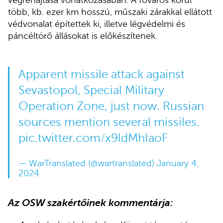
végrehajtása vonatkozásában. A főváros körül
több, kb. ezer km hosszú, műszaki zárakkal ellátott
védvonalat építettek ki, illetve légvédelmi és
páncéltörő állásokat is előkészítenek.
Apparent missile attack against
Sevastopol, Special Military
Operation Zone, just now. Russian
sources mention several missiles.
pic.twitter.com/x9ldMhIaoF
— WarTranslated (@wartranslated)
January 4,
2024
Az OSW szakértőinek kommentárja: