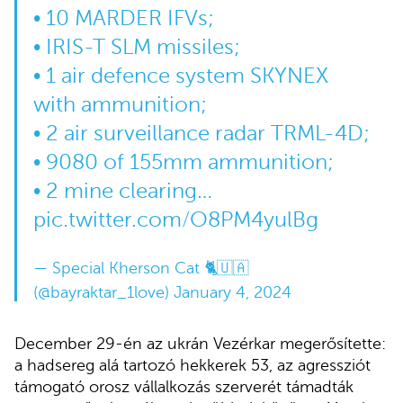
• 10 MARDER IFVs;
• IRIS-T SLM missiles;
• 1 air defence system SKYNEX
with ammunition;
• 2 air surveillance radar TRML-4D;
• 9080 of 155mm ammunition;
• 2 mine clearing…
pic.twitter.com/O8PM4yulBg
— Special Kherson Cat 🐈🇺🇦
(@bayraktar_1love)
January 4, 2024
December 29-én az ukrán Vezérkar megerősítette:
a hadsereg alá tartozó hekkerek 53, az agressziót
támogató orosz vállalkozás szerverét támadták