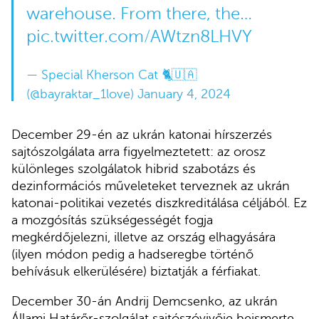
warehouse. From there, the…
pic.twitter.com/AWtzn8LHVY
— Special Kherson Cat 🐈🇺🇦
(@bayraktar_1love)
January 4, 2024
December 29-én az ukrán katonai hírszerzés
sajtószolgálata arra figyelmeztetett: az orosz
különleges szolgálatok hibrid szabotázs és
dezinformációs műveleteket terveznek az ukrán
katonai-politikai vezetés diszkreditálása céljából. Ez
a mozgósítás szükségességét fogja
megkérdőjelezni, illetve az ország elhagyására
(ilyen módon pedig a hadseregbe történő
behívásuk elkerülésére) biztatják a férfiakat.
December 30-án Andrij Demcsenko, az ukrán
Állami Határőr-szolgálat sajtószóvivője beismerte,