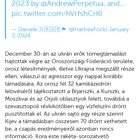
2023 by
@AndrewPerpetua
, and…
pic.twitter.com/hVrfshCrKl
— Daniele 🇺🇦🇬🇧🏴󠁧󠁢󠁳󠁣󠁴󠁿 (@HartreeFock)
January
3, 2024
December 30-án az ukrán erők tömegtámadást
hajtottak végre az Oroszországi Föderáció területe,
orosz létesítmények, illetve Ukrajna megszállt része
ellen, válaszul az agresszor egy nappal korábbi
támadására. Az orosz fél 32 kamikázedrón
lelövéséről tájékoztatott a Brjanszki, a Kurszki, a
Moszkvai és az Orjoli oblasztyok felett, továbbá a
szevasztopoli révkikötőben egy vízfelszíni drónt
pusztítottak el. Az ukrán sajtó egy része szerint
Kijev a támadásban összesen 70 drónt vethetett
be, a csapás eredményeiről azonban nincs
információ. Kora este rakéta-sorozatvető