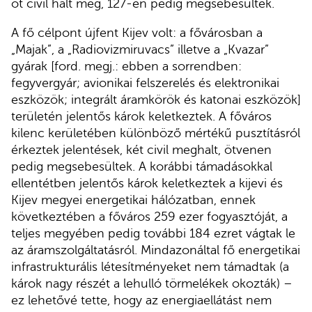
öt civil halt meg, 127-en pedig megsebesültek.
A fő célpont újfent Kijev volt: a fővárosban a
„Majak”, a „Radiovizmiruvacs” illetve a „Kvazar”
gyárak [ford. megj.: ebben a sorrendben:
fegyvergyár; avionikai felszerelés és elektronikai
eszközök; integrált áramkörök és katonai eszközök]
területén jelentős károk keletkeztek. A főváros
kilenc kerületében különböző mértékű pusztításról
érkeztek jelentések, két civil meghalt, ötvenen
pedig megsebesültek. A korábbi támadásokkal
ellentétben jelentős károk keletkeztek a kijevi és
Kijev megyei energetikai hálózatban, ennek
következtében a főváros 259 ezer fogyasztóját, a
teljes megyében pedig további 184 ezret vágtak le
az áramszolgáltatásról. Mindazonáltal fő energetikai
infrastrukturális létesítményeket nem támadtak (a
károk nagy részét a lehulló törmelékek okozták) –
ez lehetővé tette, hogy az energiaellátást nem