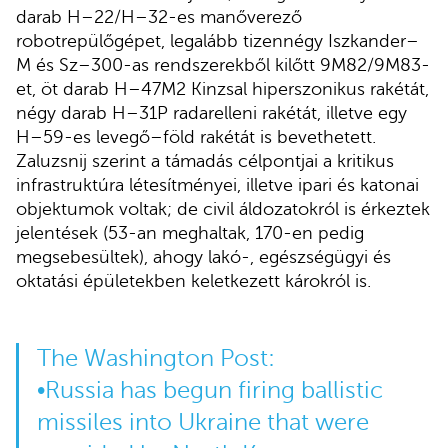
darab H–22/H–32-es manőverező
robotrepülőgépet, legalább tizennégy Iszkander–
M és Sz–300-as rendszerekből kilőtt 9M82/9M83-
et, öt darab H–47M2 Kinzsal hiperszonikus rakétát,
négy darab H–31P radarelleni rakétát, illetve egy
H–59-es levegő–föld rakétát is bevethetett.
Zaluzsnij szerint a támadás célpontjai a kritikus
infrastruktúra létesítményei, illetve ipari és katonai
objektumok voltak; de civil áldozatokról is érkeztek
jelentések (53-an meghaltak, 170-en pedig
megsebesültek), ahogy lakó-, egészségügyi és
oktatási épületekben keletkezett károkról is.
The Washington Post:
•Russia has begun firing ballistic
missiles into Ukraine that were