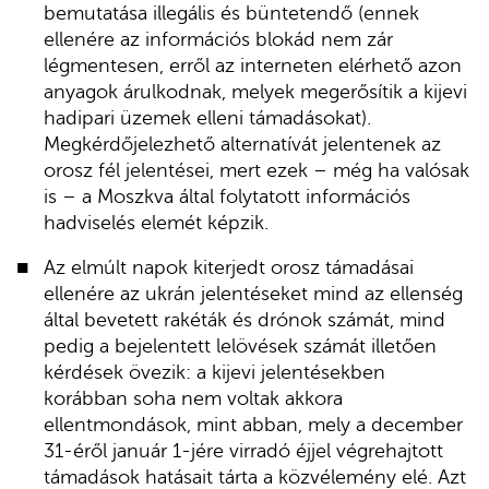
bemutatása illegális és büntetendő (ennek
ellenére az információs blokád nem zár
légmentesen, erről az interneten elérhető azon
anyagok árulkodnak, melyek megerősítik a kijevi
hadipari üzemek elleni támadásokat).
Megkérdőjelezhető alternatívát jelentenek az
orosz fél jelentései, mert ezek – még ha valósak
is – a Moszkva által folytatott információs
hadviselés elemét képzik.
Az elmúlt napok kiterjedt orosz támadásai
ellenére az ukrán jelentéseket mind az ellenség
által bevetett rakéták és drónok számát, mind
pedig a bejelentett lelövések számát illetően
kérdések övezik: a kijevi jelentésekben
korábban soha nem voltak akkora
ellentmondások, mint abban, mely a december
31-éről január 1-jére virradó éjjel végrehajtott
támadások hatásait tárta a közvélemény elé. Azt