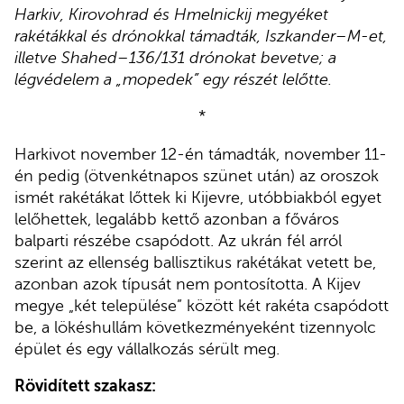
Harkiv, Kirovohrad és Hmelnickij megyéket
rakétákkal és drónokkal támadták, Iszkander–M-et,
illetve Shahed–136/131 drónokat bevetve; a
légvédelem a „mopedek” egy részét lelőtte.
*
Harkivot november 12-én támadták, november 11-
én pedig (ötvenkétnapos szünet után) az oroszok
ismét rakétákat lőttek ki Kijevre, utóbbiakból egyet
lelőhettek, legalább kettő azonban a főváros
balparti részébe csapódott. Az ukrán fél arról
szerint az ellenség ballisztikus rakétákat vetett be,
azonban azok típusát nem pontosította. A Kijev
megye „két települése” között két rakéta csapódott
be, a lökéshullám következményeként tizennyolc
épület és egy vállalkozás sérült meg.
Rövidített szakasz: