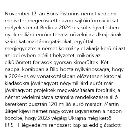
November 13-án Boris Pistorius német védelmi
miniszter megerősítette azon sajtóinformációkat,
melyek szerint Berlin a 2024-es költségvetésben
nyolcmilliárd euróra tervezi növelni az Ukrajnának
szánt katonai támogatásokat, egyúttal
megjegyezte: a német kormány el akarja kerülni azt
az idei évben előállt helyzetet, mikoris az
elkülönített források gyorsan kimerültek. Két
nappal korábban a Bild hozta nyilvánosságra, hogy
a 2024-es év vonatkozásában előzetesen katonai
kiadásokra jóváhagyott négymilliárd eurót már
jóváhagyott projektek megvalósítására fordítják, a
német védelmi tárca számára rendelkezésre álló
keretként pusztán 120 millió euró maradt. Martin
Jäger kijevi német nagykövet ugyanezen a napon
közölte, hogy 2023 végéig Ukrajna még kettő
IRIS–T légvédelmi rendszert kap az eddig átadott