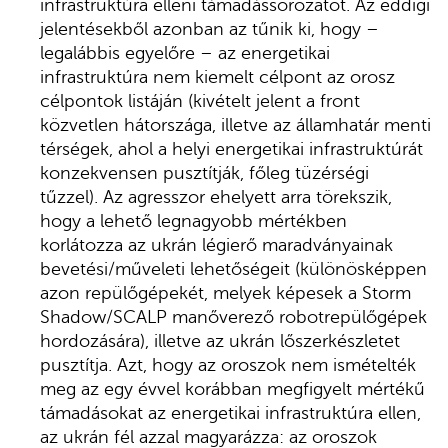
infrastruktúra elleni támadássorozatot. Az eddigi
jelentésekből azonban az tűnik ki, hogy –
legalábbis egyelőre – az energetikai
infrastruktúra nem kiemelt célpont az orosz
célpontok listáján (kivételt jelent a front
közvetlen hátországa, illetve az államhatár menti
térségek, ahol a helyi energetikai infrastruktúrát
konzekvensen pusztítják, főleg tüzérségi
tűzzel). Az agresszor ehelyett arra törekszik,
hogy a lehető legnagyobb mértékben
korlátozza az ukrán légierő maradványainak
bevetési/műveleti lehetőségeit (különösképpen
azon repülőgépekét, melyek képesek a Storm
Shadow/SCALP manőverező robotrepülőgépek
hordozására), illetve az ukrán lőszerkészletet
pusztítja. Azt, hogy az oroszok nem ismételték
meg az egy évvel korábban megfigyelt mértékű
támadásokat az energetikai infrastruktúra ellen,
az ukrán fél azzal magyarázza: az oroszok