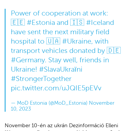
Power of cooperation at work:
🇪🇪
#Estonia
and 🇮🇸
#Iceland
have sent the next military field
hospital to 🇺🇦
#Ukraine
, with
transport vehicles donated by 🇩🇪
#Germany
. Stay well, friends in
Ukraine!
#SlavaUkraïni
#StrongerTogether
pic.twitter.com/uJQIE5pEVv
— MoD Estonia (@MoD_Estonia)
November
10, 2023
November 10-én az ukrán Dezinformáció Elleni