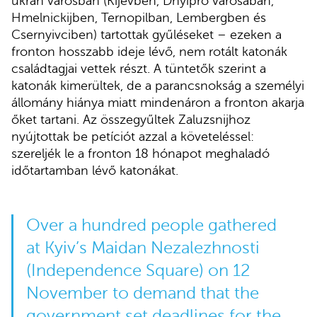
ukrán városban (Kijevben, Dnyipro városában,
Hmelnickijben, Ternopilban, Lembergben és
Csernyivciben) tartottak gyűléseket – ezeken a
fronton hosszabb ideje lévő, nem rotált katonák
családtagjai vettek részt. A tüntetők szerint a
katonák kimerültek, de a parancsnokság a személyi
állomány hiánya miatt mindenáron a fronton akarja
őket tartani. Az összegyűltek Zaluzsnijhoz
nyújtottak be petíciót azzal a követeléssel:
szereljék le a fronton 18 hónapot meghaladó
időtartamban lévő katonákat.
Over a hundred people gathered
at Kyiv’s Maidan Nezalezhnosti
(Independence Square) on 12
November to demand that the
government set deadlines for the