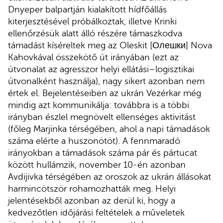
Dnyeper balpartján kialakított hídfőállás
kiterjesztésével próbálkoztak, illetve Krinki
ellenőrzésük alatt álló részére támaszkodva
támadást kíséreltek meg az Oleskit [Олешки] Nova
Kahovkával összekötő út irányában (ezt az
útvonalat az agresszor helyi ellátási–logisztikai
útvonalként használja), nagy sikert azonban nem
értek el. Bejelentéseiben az ukrán Vezérkar még
mindig azt kommunikálja: továbbra is a többi
irányban észlel megnövelt ellenséges aktivitást
(főleg Marjinka térségében, ahol a napi támadások
száma elérte a huszonötöt). A fennmaradó
irányokban a támadások száma pár és pártucat
között hullámzik, november 10-én azonban
Avdijivka térségében az oroszok az ukrán állásokat
harmincötször rohamozhatták meg. Helyi
jelentésekből azonban az derül ki, hogy a
kedvezőtlen időjárási feltételek a műveletek