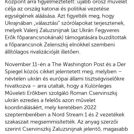
Központ arra figyelmeztetett: újabb orosz művelet
célja az ország katonai és politikai vezetése
egységének aláásása. Azt figyelték meg, hogy
Ukrajnában „választási” szórólapokat terjesztenek,
melyek Valerij Zaluzsnijnak (az Ukrán Fegyveres
Erők főparancsnokának) támogatására buzdítottak
a főparancsnok Zelenszkij elnökkel szembeni
állítólagos rivalizációját illetően.
November 11-én a The Washington Post és a Der
Spiegel közös cikket jelentetett meg, melyben –
névtelen ukrán és európai állami tisztségviselőkre
hivatkozva – arra utaltak, hogy a Különleges
Műveleti Erőkben szolgáló Roman Cservinszkij
ukrán ezredes a felelős azon művelet
koordinálásáért, mely keretében 2022
szeptemberében a Nord Stream 1 és 2 vezetékek
szakaszait megsemmisítették. Az anyag szerzői
szerint Cservinszkij Zaluzsnijnak jelentő, magasabb