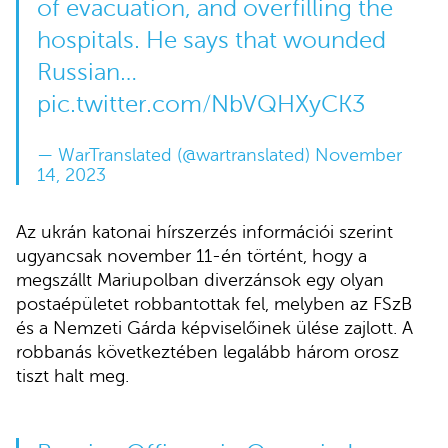
of evacuation, and overfilling the
hospitals. He says that wounded
Russian…
pic.twitter.com/NbVQHXyCK3
— WarTranslated (@wartranslated)
November
14, 2023
Az ukrán katonai hírszerzés információi szerint
ugyancsak november 11-én történt, hogy a
megszállt Mariupolban diverzánsok egy olyan
postaépületet robbantottak fel, melyben az FSzB
és a Nemzeti Gárda képviselőinek ülése zajlott. A
robbanás következtében legalább három orosz
tiszt halt meg.