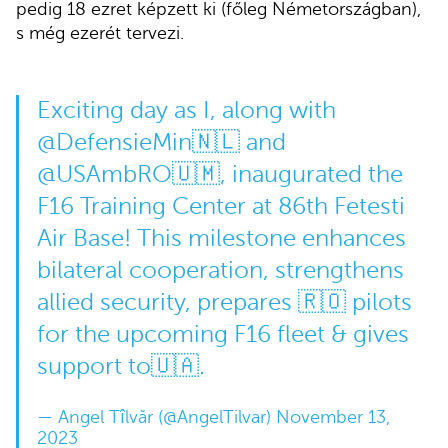
pedig 18 ezret képzett ki (főleg Németországban),
s még ezerét tervezi.
Exciting day as I, along with
@DefensieMin
🇳🇱 and
@USAmbRO
🇺🇲, inaugurated the
F16 Training Center at 86th Fetesti
Air Base! This milestone enhances
bilateral cooperation, strengthens
allied security, prepares 🇷🇴 pilots
for the upcoming F16 fleet & gives
support to🇺🇦.
— Angel Tîlvăr (@AngelTilvar)
November 13,
2023