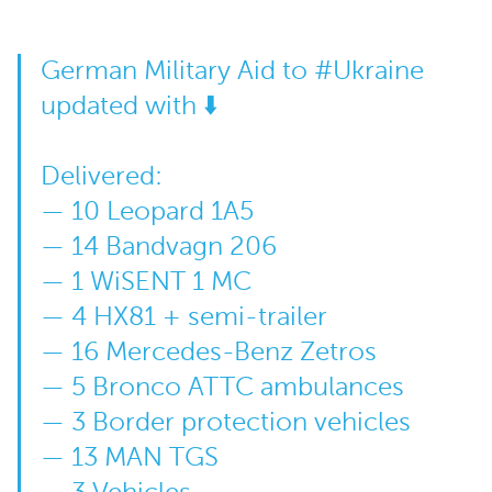
German Military Aid to
#Ukraine
updated with ⬇️
Delivered:
— 10 Leopard 1A5
— 14 Bandvagn 206
— 1 WiSENT 1 MC
— 4 HX81 + semi-trailer
— 16 Mercedes-Benz Zetros
— 5 Bronco ATTC ambulances
— 3 Border protection vehicles
— 13 MAN TGS