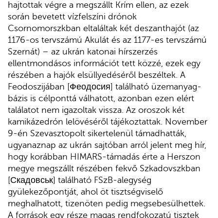
hajtottak végre a megszállt Krím ellen, az ezek
során bevetett vízfelszíni drónok
Csornomorszkban eltaláltak két deszanthajót (az
1176-os tervszámú Akulát és az 1177-es tervszámú
Szernát) – az ukrán katonai hírszerzés
ellentmondásos információt tett közzé, ezek egy
részében a hajók elsüllyedéséről beszéltek. A
Feodoszijában [Феодосия] található üzemanyag-
bázis is célponttá válhatott, azonban ezen elért
találatot nem igazoltak vissza. Az oroszok két
kamikázedrón lelövéséről tájékoztattak. November
9-én Szevasztopolt sikertelenül támadhatták,
ugyanaznap az ukrán sajtóban arról jelent meg hír,
hogy korábban HIMARS-támadás érte a Herszon
megye megszállt részében fekvő Szkadovszkban
[Скадовськ] található FSzB-alegység
gyülekezőpontját, ahol öt tisztségviselő
meghalhatott, tizenöten pedig megsebesülhettek.
A források egy része magas rendfokozatú tisztek