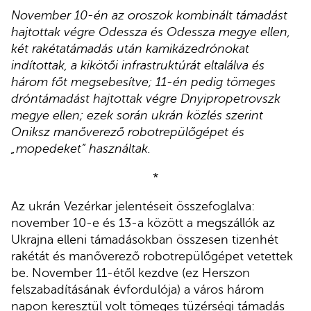
November 10-én az oroszok kombinált támadást
hajtottak végre Odessza és Odessza megye ellen,
két rakétatámadás után kamikázedrónokat
indítottak, a kikötői infrastruktúrát eltalálva és
három főt megsebesítve; 11-én pedig tömeges
dróntámadást hajtottak végre Dnyipropetrovszk
megye ellen; ezek során ukrán közlés szerint
Oniksz manőverező robotrepülőgépet és
„mopedeket” használtak.
*
Az ukrán Vezérkar jelentéseit összefoglalva:
november 10-e és 13-a között a megszállók az
Ukrajna elleni támadásokban összesen tizenhét
rakétát és manőverező robotrepülőgépet vetettek
be. November 11-étől kezdve (ez Herszon
felszabadításának évfordulója) a város három
napon keresztül volt tömeges tüzérségi támadás