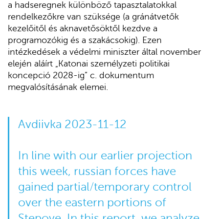
a hadseregnek különböző tapasztalatokkal
rendelkezőkre van szüksége (a gránátvetők
kezelőitől és aknavetősöktől kezdve a
programozókig és a szakácsokig). Ezen
intézkedések a védelmi miniszter által november
elején aláírt „Katonai személyzeti politikai
koncepció 2028-ig” c. dokumentum
megvalósításának elemei.
Avdiivka 2023-11-12
In line with our earlier projection
this week, russian forces have
gained partial/temporary control
over the eastern portions of
Stepove. In this report, we analyze