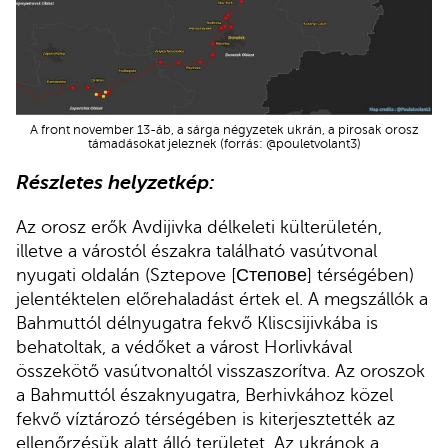
A front november 13-áb, a sárga négyzetek ukrán, a pirosak orosz
támadásokat jeleznek (forrás: @pouletvolant3)
Részletes helyzetkép:
Az orosz erők Avdijivka délkeleti külterületén,
illetve a várostól északra található vasútvonal
nyugati oldalán (Sztepove [Степове] térségében)
jelentéktelen előrehaladást értek el. A megszállók a
Bahmuttól délnyugatra fekvő Kliscsijivkába is
behatoltak, a védőket a várost Horlivkával
összekötő vasútvonaltól visszaszorítva. Az oroszok
a Bahmuttól északnyugatra, Berhivkához közel
fekvő víztározó térségében is kiterjesztették az
ellenőrzésük alatt álló területet. Az ukránok a