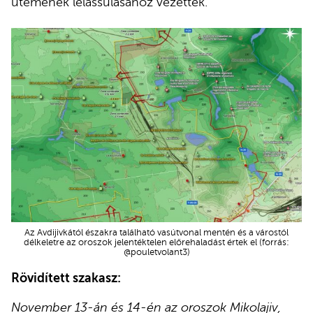
ütemének lelassulásához vezettek.
Az Avdijivkától északra található vasútvonal mentén és a várostól
délkeletre az oroszok jelentéktelen előrehaladást értek el (forrás:
@pouletvolant3)
Rövidített szakasz:
November 13-án és 14-én az oroszok Mikolajiv,