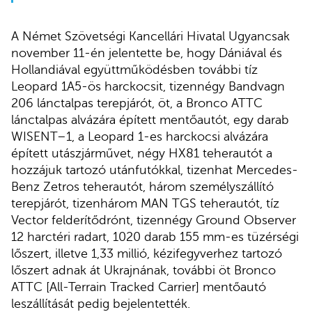
A Német Szövetségi Kancellári Hivatal Ugyancsak
november 11-én jelentette be, hogy Dániával és
Hollandiával együttműködésben további tíz
Leopard 1A5-ös harckocsit, tizennégy Bandvagn
206 lánctalpas terepjárót, öt, a Bronco ATTC
lánctalpas alvázára épített mentőautót, egy darab
WISENT–1, a Leopard 1-es harckocsi alvázára
épített utászjárművet, négy HX81 teherautót a
hozzájuk tartozó utánfutókkal, tizenhat Mercedes-
Benz Zetros teherautót, három személyszállító
terepjárót, tizenhárom MAN TGS teherautót, tíz
Vector felderítődrónt, tizennégy Ground Observer
12 harctéri radart, 1020 darab 155 mm-es tüzérségi
lőszert, illetve 1,33 millió, kézifegyverhez tartozó
lőszert adnak át Ukrajnának, további öt Bronco
ATTC [All-Terrain Tracked Carrier] mentőautó
leszállítását pedig bejelentették.