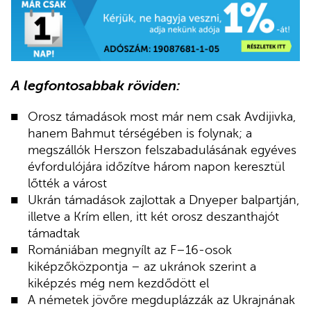
A legfontosabbak röviden:
Orosz támadások most már nem csak Avdijivka,
hanem Bahmut térségében is folynak; a
megszállók Herszon felszabadulásának egyéves
évfordulójára időzítve három napon keresztül
lőtték a várost
Ukrán támadások zajlottak a Dnyeper balpartján,
illetve a Krím ellen, itt két orosz deszanthajót
támadtak
Romániában megnyílt az F–16-osok
kiképzőközpontja – az ukránok szerint a
kiképzés még nem kezdődött el
A németek jövőre megduplázzák az Ukrajnának