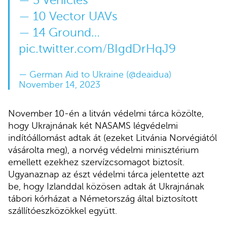
— 3 Vehicles
— 10 Vector UAVs
— 14 Ground…
pic.twitter.com/BIgdDrHqJ9
— German Aid to Ukraine (@deaidua)
November 14, 2023
November 10-én a litván védelmi tárca közölte,
hogy Ukrajnának két NASAMS légvédelmi
indítóállomást adtak át (ezeket Litvánia Norvégiától
vásárolta meg), a norvég védelmi minisztérium
emellett ezekhez szervízcsomagot biztosít.
Ugyanaznap az észt védelmi tárca jelentette azt
be, hogy Izlanddal közösen adtak át Ukrajnának
tábori kórházat a Németország által biztosított
szállítóeszközökkel együtt.