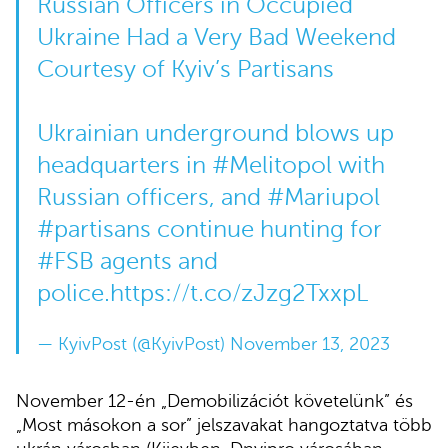
Russian Officers in Occupied
Ukraine Had a Very Bad Weekend
Courtesy of Kyiv’s Partisans
Ukrainian underground blows up
headquarters in
#Melitopol
with
Russian officers, and
#Mariupol
#partisans
continue hunting for
#FSB
agents and
police.
https://t.co/zJzg2TxxpL
— KyivPost (@KyivPost)
November 13, 2023
November 12-én „Demobilizációt követelünk” és
„Most másokon a sor” jelszavakat hangoztatva több