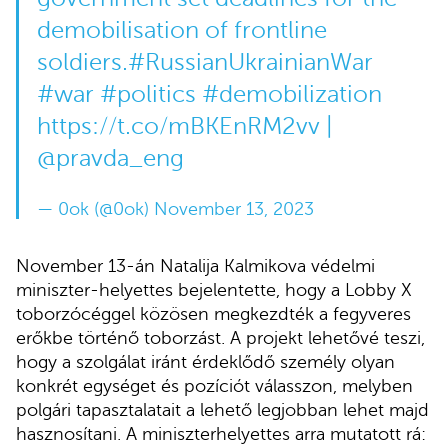
demobilisation of frontline
soldiers.
#RussianUkrainianWar
#war
#politics
#demobilization
https://t.co/mBKEnRM2vv
|
@pravda_eng
— 0ok (@0ok)
November 13, 2023
November 13-án Natalija Kalmikova védelmi
miniszter-helyettes bejelentette, hogy a Lobby X
toborzócéggel közösen megkezdték a fegyveres
erőkbe történő toborzást. A projekt lehetővé teszi,
hogy a szolgálat iránt érdeklődő személy olyan
konkrét egységet és pozíciót válasszon, melyben
polgári tapasztalatait a lehető legjobban lehet majd
hasznosítani. A miniszterhelyettes arra mutatott rá: