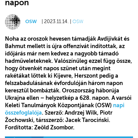
napon
OSW
| 2023.11.14. |
OSW
Noha az oroszok hevesen támadják Avdijivkát és
Bahmut mellett is újra offenzívát indítottak, az
időjárás már nem kedvez a nagyobb támadó
hadműveleteknek. Valószínűleg ezzel függ össze,
hogy ötvenkét napos szünet után megint
rakétákat lőttek ki Kijevre, Herszont pedig a
felszabadulásának évfordulóján három napon
keresztül bombázták.
Oroszország háborúja
Ukrajna ellen – helyzetkép a 628. napon. A varsói
Keleti Tanulmányok Központjának (OSW)
napi
összefoglalója
. Szerző: Andrzej Wilk, Piotr
Żochowski, társszerző: Jacek Tarociński.
Fordította: Zeöld Zsombor.