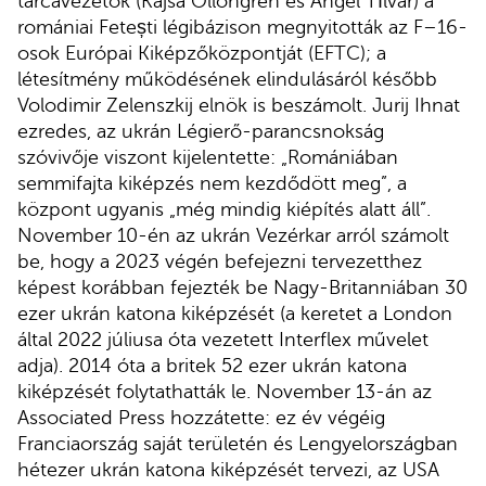
tárcavezetők (Kajsa Ollongren és Angel Tîlvăr) a
romániai Fetești légibázison megnyitották az F–16-
osok Európai Kiképzőközpontját (EFTC); a
létesítmény működésének elindulásáról később
Volodimir Zelenszkij elnök is beszámolt. Jurij Ihnat
ezredes, az ukrán Légierő-parancsnokság
szóvivője viszont kijelentette: „Romániában
semmifajta kiképzés nem kezdődött meg”, a
központ ugyanis „még mindig kiépítés alatt áll”.
November 10-én az ukrán Vezérkar arról számolt
be, hogy a 2023 végén befejezni tervezetthez
képest korábban fejezték be Nagy-Britanniában 30
ezer ukrán katona kiképzését (a keretet a London
által 2022 júliusa óta vezetett Interflex művelet
adja). 2014 óta a britek 52 ezer ukrán katona
kiképzését folytathatták le. November 13-án az
Associated Press hozzátette: ez év végéig
Franciaország saját területén és Lengyelországban
hétezer ukrán katona kiképzését tervezi, az USA