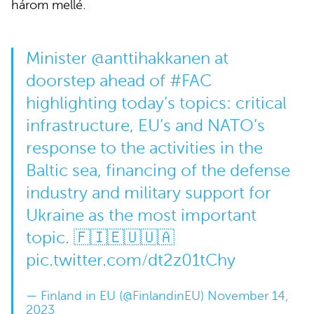
három mellé.
Minister
@anttihakkanen
at
doorstep ahead of
#FAC
highlighting today’s topics: critical
infrastructure, EU’s and NATO’s
response to the activities in the
Baltic sea, financing of the defense
industry and military support for
Ukraine as the most important
topic. 🇫🇮🇪🇺🇺🇦
pic.twitter.com/dt2z01tChy
— Finland in EU (@FinlandinEU)
November 14,
2023