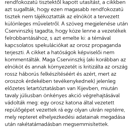
rendfokozatú tisztektől kapott utasítást, a cikkben
azt sugallták, hogy ezen magasabb rendfokozatú
tisztek nem tájékoztatták az elnököt a tervezett
különleges műveletről. A szöveg megjelenése után
Cservinszkij tagadta, hogy köze lenne a vezetékek
felrobbantásához, s azt emelte ki: a témával
kapcsolatos spekulációkat az orosz propaganda
terjeszti. A cikket a hatóságok képviselői nem
kommentálták. Maga Cservinszkij (aki korábban az
elnököt és annak környezetét is kritizálta az ország
rossz háborús felkészítéséért és azért, mert az
oroszok érdekében tevékenykednek) jelenleg
előzetes letartóztatásban van Kijevben, miután
tavaly júliusban önkényes akció végrehajtásával
vádolták meg: egy orosz katona által vezetett
repülőgépet vezettek rá egy olyan ukrán reptérre,
mely repteret elhelyezkedési adatainak megadása
után rakétatámadásban megsemmisítettek.