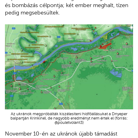
és bombázás célpontja; két ember meghalt, tízen
pedig megsebesültek.
Az ukránok megpróbálták kiszélesíteni hídfőállásukat a Dnyeper
balpartján Krinkinél, de nagyobb eredményt nem értek el (forrás:
@pouletvolant3)
November 10-én az ukránok újabb támadást