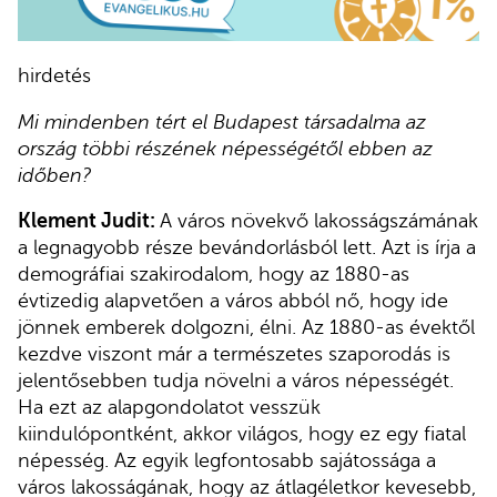
hirdetés
Mi mindenben tért el Budapest társadalma az
ország többi részének népességétől ebben az
időben?
Klement Judit:
A város növekvő lakosságszámának
a legnagyobb része bevándorlásból lett. Azt is írja a
demográfiai szakirodalom, hogy az 1880-as
évtizedig alapvetően a város abból nő, hogy ide
jönnek emberek dolgozni, élni. Az 1880-as évektől
kezdve viszont már a természetes szaporodás is
jelentősebben tudja növelni a város népességét.
Ha ezt az alapgondolatot vesszük
kiindulópontként, akkor világos, hogy ez egy fiatal
népesség. Az egyik legfontosabb sajátossága a
város lakosságának, hogy az átlagéletkor kevesebb,