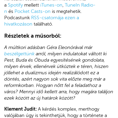
a
Spotify
mellett
iTunes-on
,
TuneIn Radio-
n
és
Pocket Casts-on
is megtehetik.
Podcastunk
RSS-csatornája ezen a
hivatkozáson
található.
Részletek a műsorból:
A múltkori adásban Géra Eleonórával már
beszélgettünk
arról, milyen indulatokat váltott ki
Pest, Buda és Óbuda egyesítésének gondolata,
milyen érvek, ellenérvek ütköztek e téren, hiszen
jóllehet a dualizmus idején realizálódott ez a
döntés, azért nagyon sok vita előzte meg már a
reformkorban. Hogyan nőtt fel a feladathoz a
város? Mennyi idő kellett arra, hogy magára találjon
ezek között az új határok között?
Klement Judit:
A kérdés komplex, merthogy
valójában úgy is tekinthetjük, hogy a története a