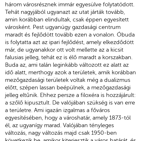
három városrésznek immár egyesülve folytatódott.
Tehát nagyjából ugyanazt az utat járták tovább,
amin korábban elindultak, csak éppen egyesített
városként. Pest ugyanúgy gazdasági centrum
maradt és fejlődött tovább ezen a vonalon. Óbuda
is folytatta azt az ipari fejlődést, amely elkezdődött
már, de ugyanakkor ott volt mellette az a kicsit
falusias jelleg, tehát ez is élő maradt a korszakban.
Buda az, ami talán leginkább változott ez alatt az
idő alatt, merthogy azok a területek, amik korábban
mezőgazdasági területek voltak még a dualizmus
előtt, szépen lassan beépülnek, a mezőgazdasági
jelleg eltűnik. Ehhez persze a filoxéra is hozzájárult:
a szőlő kipusztult. De valójában szükség is van erre
a területre. Ami igazán izgalmas a főváros
egyesítésében, hogy a városhatár, amely 1873-tól
él, az ugyanígy marad. Valójában tényleges
változás, nagy változás majd csak 1950-ben
következik be, amikor kiterjesztik a város határát, és