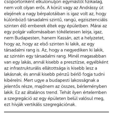
csoportonként elkülönüljön egymástól fizikailag,
nem volt olyan erős. A körút vagy az Andrássy út
elejének a nagy bérpalotáiban is igaz volt az, hogy
különböző társadalmi szintű, rangú, egzisztenciális
szinten élő emberek éltek egy épületben. Márai az
egy polgár vallomásaiban tökéletesen leírja, igaz,
nem Budapesten, hanem Kassán, azt a helyzetet,
hogy az, hogy az első szinten ki lakik, az egy
társadalmi rang is. Az, hogy a negyediken ki lakik,
az szintén egy társadalmi rang. Minél magasabban
van egy lakás, annál kisebb a presztízse, egyébként
az infrastrukturális ellátottsága is kisebb lesz a
lakásnak, és annál kisebb pénzű bérlő fogja tudni
kibérelni. Mert ugye a budapesti lakosságnak a
jelentős része, majdnem az összes, bérleményben
lakik. Ez az általános trend. Tehát ilyen értelemben
a szegregáció az egy épületen belül valósul meg,
ezt hívják vertikális szegregációnak.