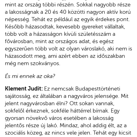
mint az ország többi részén. Sokkal nagyobb része
a lakosságnak a 20 és 40 közötti nagyon aktív korú
népesség. Tehát ez például az egyik érdekes pont.
Később házasodtak, kevesebb gyereket vállaltak,
több volt a házasságon kívüli születésszám a
fővárosban, mint az országos adat, és egész
egyszerűen több volt az olyan városlakó, aki nem is
házasodott meg, ami azért ebben az időszakban
még nem szokványos.
És mi ennek az oka?
Klement Judit:
Ez nemcsak Budapesttörténeti
sajátosság, ez általában a nagyváros jelensége. Mit
jelent nagyvárosban élni? Ott sokan vannak,
sokfelől érkeznek, sokféle háttérrel bírnak. Egy
gyorsan növekvő város esetében a lakosság
jelentős része új lakó. Mindaz, ahol addig élt, az a
szociális közeg, az nincs vele jelen. Tehát egy kicsit