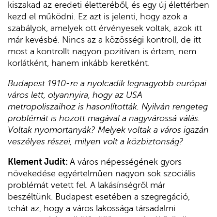
kiszakad az eredeti életteréből, és egy új élettérben
kezd el működni. Ez azt is jelenti, hogy azok a
szabályok, amelyek ott érvényesek voltak, azok itt
már kevésbé. Nincs az a közösségi kontroll, de itt
most a kontrollt nagyon pozitívan is értem, nem
korlátként, hanem inkább keretként.
Budapest 1910-re a nyolcadik legnagyobb európai
város lett, olyannyira, hogy az USA
metropoliszaihoz is hasonlították. Nyilván rengeteg
problémát is hozott magával a nagyvárossá válás.
Voltak nyomortanyák? Melyek voltak a város igazán
veszélyes részei, milyen volt a közbiztonság?
Klement Judit:
A város népességének gyors
növekedése egyértelműen nagyon sok szociális
problémát vetett fel. A lakásínségről már
beszéltünk. Budapest esetében a szegregáció,
tehát az, hogy a város lakossága társadalmi