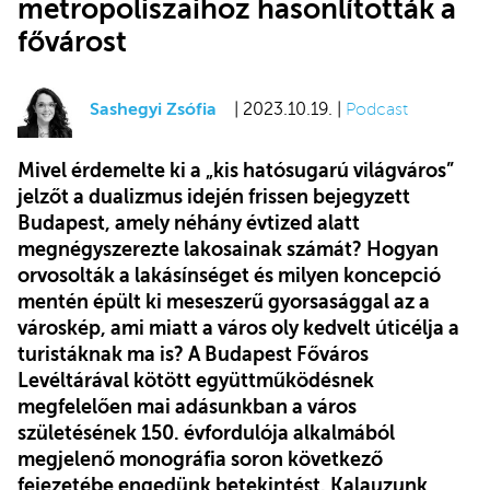
metropoliszaihoz hasonlították a
fővárost
Sashegyi Zsófia
| 2023.10.19. |
Podcast
Mivel érdemelte ki a „kis hatósugarú világváros”
jelzőt a dualizmus idején frissen bejegyzett
Budapest, amely néhány évtized alatt
megnégyszerezte lakosainak számát? Hogyan
orvosolták a lakásínséget és milyen koncepció
mentén épült ki meseszerű gyorsasággal az a
városkép, ami miatt
a város
oly kedvelt úticélja a
turistáknak ma is? A Budapest Főváros
Levéltárával kötött együttműködésnek
megfelelően mai adásunkban a város
születésének 150. évfordulója alkalmából
megjelenő monográfia soron következő
fejezetébe engedünk betekintést. Kalauzunk