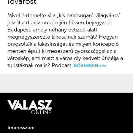
fővárost
Mivel érdemelte ki a „kis hatósugarú világváros”
jelzőt a dualizmus idején frissen bejegyzett
Budapest, amely néhány évtized alatt
megnégyszerezte lakosainak számát? Hogyan
orvosolták a lakásínséget és milyen koncepció
mentén épült ki meseszerű gyorsasággal az a
városkép, ami miatt a város oly kedvelt úticélja a
turistáknak ma is? Podcast.
BŐVEBBEN >>>
Impresszum