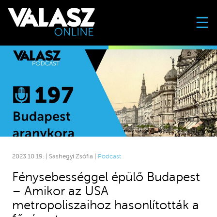
☰
2023.10.19. | Sashegyi Zsófia |
Podcast
Fénysebességgel épülő Budapest
– Amikor az USA
metropoliszaihoz hasonlították a