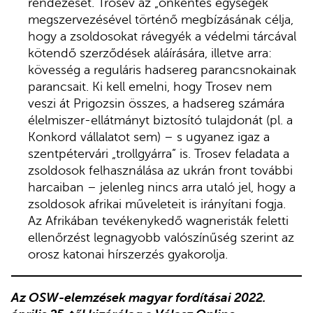
rendezését. Trosev az „önkéntes egységek”
megszervezésével történő megbízásának célja,
hogy a zsoldosokat rávegyék a védelmi tárcával
kötendő szerződések aláírására, illetve arra:
kövesség a reguláris hadsereg parancsnokainak
parancsait. Ki kell emelni, hogy Trosev nem
veszi át Prigozsin összes, a hadsereg számára
élelmiszer-ellátmányt biztosító tulajdonát (pl. a
Konkord vállalatot sem) – s ugyanez igaz a
szentpétervári „trollgyárra” is. Trosev feladata a
zsoldosok felhasználása az ukrán front további
harcaiban – jelenleg nincs arra utaló jel, hogy a
zsoldosok afrikai műveleteit is irányítani fogja.
Az Afrikában tevékenykedő wagneristák feletti
ellenőrzést legnagyobb valószínűség szerint az
orosz katonai hírszerzés gyakorolja.
Az OSW-elemzések magyar fordításai 2022.