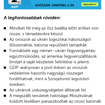
A legfontosabbak röviden:
Mindkét fél még az ősz beállta előtt erőket von
össze, s támadásokra készül.
Az oroszok az ukrán logisztikai hátországot
(lőszerraktár, katonai repülőtér) támadták.
Formálódik egy német–ukrán fegyvergyártási
együttműködés, az amerikai fegyverszállítások
limitjét a saját készletek feltöltése is jelenti.
GDP-arányosan a jövő évben az oroszok
védelemre hasonló nagyságú összeget
fordíthatnak, mint a Szovjetunió legutolsó
éveiben.
Az ukránok utászegységeket állítanak fel.
A megszállt területek hatóságai Moszkvának
küldött levélben panaszkodtak az orosz katonák