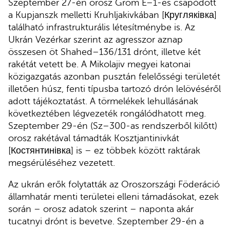
Szeptember 27-én orosz Grom E–1-es csapódott
a Kupjanszk melletti Kruhljakivkában [Кругляківка]
található infrastrukturális létesítménybe is. Az
Ukrán Vezérkar szerint az agresszor aznap
összesen öt Shahed–136/131 drónt, illetve két
rakétát vetett be. A Mikolajiv megyei katonai
közigazgatás azonban pusztán felelősségi területét
illetően húsz, fenti típusba tartozó drón lelövéséről
adott tájékoztatást. A törmelékek lehullásának
következtében légvezeték rongálódhatott meg.
Szeptember 29-én (Sz–300-as rendszerből kilőtt)
orosz rakétával támadták Kosztjantinivkát
[Костянтинівка] is – ez többek között raktárak
megsérüléséhez vezetett.
Az ukrán erők folytatták az Oroszországi Föderáció
államhatár menti területei elleni támadásokat, ezek
során – orosz adatok szerint – naponta akár
tucatnyi drónt is bevetve. Szeptember 29-én a