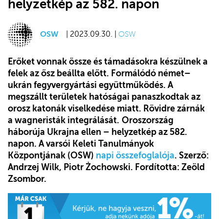
helyzetkép az 582. napon
OSW
| 2023.09.30. |
OSW
Erőket vonnak össze és támadásokra készülnek a
felek az ősz beállta előtt. Formálódó német–
ukrán fegyvergyártási együttműködés. A
megszállt területek hatóságai panaszkodtak az
orosz katonák viselkedése miatt. Rövidre zárnák
a wagneristák integrálását.
Oroszország
háborúja Ukrajna ellen – helyzetkép az 582.
napon. A varsói Keleti Tanulmányok
Központjának (OSW)
napi összefoglalója
. Szerző:
Andrzej Wilk, Piotr Żochowski. Fordította: Zeöld
Zsombor.