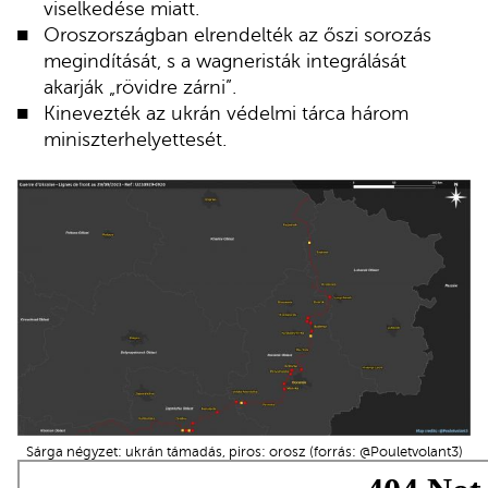
viselkedése miatt.
Oroszországban elrendelték az őszi sorozás
megindítását, s a wagneristák integrálását
akarják „rövidre zárni”.
Kinevezték az ukrán védelmi tárca három
miniszterhelyettesét.
Sárga négyzet: ukrán támadás, piros: orosz (forrás: @Pouletvolant3)