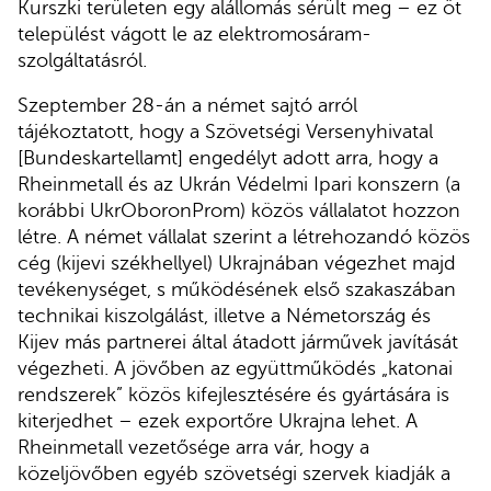
Kurszki területen egy alállomás sérült meg – ez öt
települést vágott le az elektromosáram-
szolgáltatásról.
Szeptember 28-án a német sajtó arról
tájékoztatott, hogy a Szövetségi Versenyhivatal
[Bundeskartellamt] engedélyt adott arra, hogy a
Rheinmetall és az Ukrán Védelmi Ipari konszern (a
korábbi UkrOboronProm) közös vállalatot hozzon
létre. A német vállalat szerint a létrehozandó közös
cég (kijevi székhellyel) Ukrajnában végezhet majd
tevékenységet, s működésének első szakaszában
technikai kiszolgálást, illetve a Németország és
Kijev más partnerei által átadott járművek javítását
végezheti. A jövőben az együttműködés „katonai
rendszerek” közös kifejlesztésére és gyártására is
kiterjedhet – ezek exportőre Ukrajna lehet. A
Rheinmetall vezetősége arra vár, hogy a
közeljövőben egyéb szövetségi szervek kiadják a