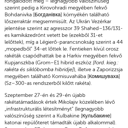
rongálódott meg – legnagyobb valószínűség
szerint pedig a Kirovohradi megyében fekvő
Bohdanivka [Богданівка] környékén található
lőszerraktár megsemmisült. Az Ukrán Vezérkar
jelentése szerint az agresszor 39 Shahed–136/131-
es kamikázedrónt vetett be (ezekből 31-et
lelőttek), míg a Légierő-parancsnokság szerint a 44
„mopedből” 34-et lőttek le. Fentieken kívül orosz
rakéták csapódhattak be a Harkiv megyében fekvő
Kupjanszkba (Grom–E1 hibrid eszköz
[ford. kieg.:
rakéta és siklóbomba hibridje]
), illetve a Zaporizzsja
megyében található Komisuvahába [Комишуваха]
(Sz–300-as rendszerből kilőtt rakéta).
Szeptember 27-én és 29-én újabb
rakétatámadások értek Mikolajiv közelében lévő
„infrastrukturális létesítményt” (legnagyobb
valószínűség szerint a Kulbakine [Кульбакине]
katonai repülőteret támadták újabb alkalommal).