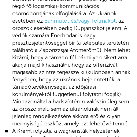
régió fő logisztikai-kommunikációs
csomópontjának elfoglalására. Az ukránok
esetében ez
Bahmutot és/vagy Tokmakot
, az
oroszok esetében pedig Kupjanszkot jelenti. A
védők számára Enerhodar is nagy
presztízsjelentőséggel bír (a település területén
található a Zaporizzsjai Atomerőmű). Nem lehet
kizárni, hogy a támadó fél bármilyen sikert arra
akarja majd kihasználni, hogy az offenzívát
magasabb szintre terjessze ki (különösen annak
fényében, hogy az ukránok bejelentették: a
támadótevékenységet az időjárási
körülményektől függetlenül folytatni fogják).
Mindazonáltal a hadszíntéren valószínűleg sem
az oroszoknak, sem az ukránoknak nem áll
jelenleg rendelkezésére akkora erő és olyan
mennyiségű eszköz, amely ezt lehetővé tenné.
A Kreml folytatja a wagneristák helyzetének