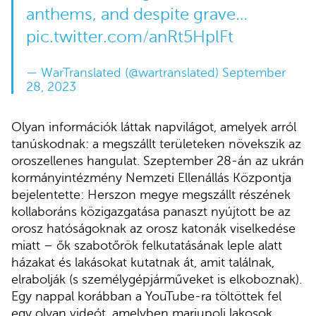
anthems, and despite grave…
pic.twitter.com/anRt5HplFt
— WarTranslated (@wartranslated)
September
28, 2023
Olyan információk láttak napvilágot, amelyek arról
tanúskodnak: a megszállt területeken növekszik az
oroszellenes hangulat. Szeptember 28-án az ukrán
kormányintézmény Nemzeti Ellenállás Központja
bejelentette: Herszon megye megszállt részének
kollaboráns közigazgatása panaszt nyújtott be az
orosz hatóságoknak az orosz katonák viselkedése
miatt – ők szabotőrök felkutatásának leple alatt
házakat és lakásokat kutatnak át, amit találnak,
elrabolják (s személygépjárműveket is elkoboznak).
Egy nappal korábban a YouTube-ra töltöttek fel
egy olyan videót, amelyben mariupoli lakosok