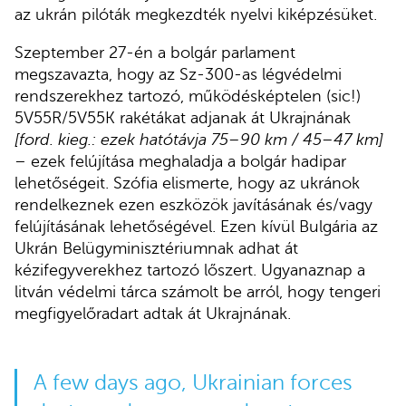
az ukrán pilóták megkezdték nyelvi kiképzésüket.
Szeptember 27-én a bolgár parlament
megszavazta, hogy az Sz-300-as légvédelmi
rendszerekhez tartozó, működésképtelen (sic!)
5V55R/5V55K rakétákat adjanak át Ukrajnának
[ford. kieg.: ezek hatótávja 75–90 km / 45–47 km]
– ezek felújítása meghaladja a bolgár hadipar
lehetőségeit. Szófia elismerte, hogy az ukránok
rendelkeznek ezen eszközök javításának és/vagy
felújításának lehetőségével. Ezen kívül Bulgária az
Ukrán Belügyminisztériumnak adhat át
kézifegyverekhez tartozó lőszert. Ugyanaznap a
litván védelmi tárca számolt be arról, hogy tengeri
megfigyelőradart adtak át Ukrajnának.
A few days ago, Ukrainian forces