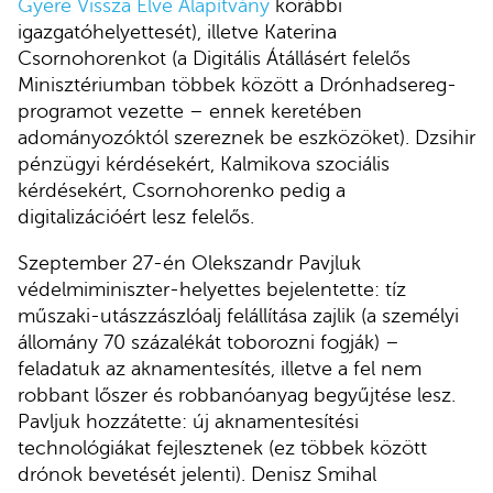
Gyere Vissza Élve Alapítvány
korábbi
igazgatóhelyettesét), illetve Katerina
Csornohorenkot (a Digitális Átállásért felelős
Minisztériumban többek között a Drónhadsereg-
programot vezette – ennek keretében
adományozóktól szereznek be eszközöket). Dzsihir
pénzügyi kérdésekért, Kalmikova szociális
kérdésekért, Csornohorenko pedig a
digitalizációért lesz felelős.
Szeptember 27-én Olekszandr Pavjluk
védelmiminiszter-helyettes bejelentette: tíz
műszaki-utászzászlóalj felállítása zajlik (a személyi
állomány 70 százalékát toborozni fogják) –
feladatuk az aknamentesítés, illetve a fel nem
robbant lőszer és robbanóanyag begyűjtése lesz.
Pavljuk hozzátette: új aknamentesítési
technológiákat fejlesztenek (ez többek között
drónok bevetését jelenti). Denisz Smihal