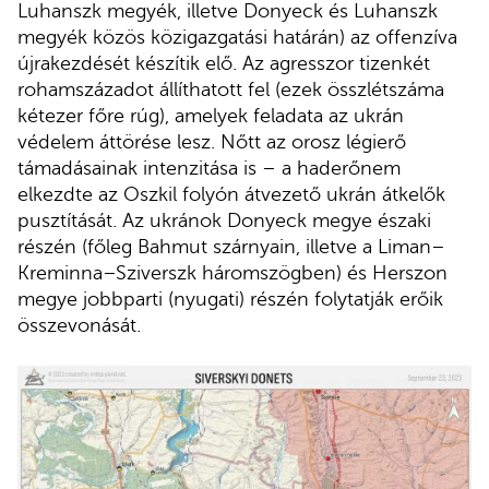
Luhanszk megyék, illetve Donyeck és Luhanszk
megyék közös közigazgatási határán) az offenzíva
újrakezdését készítik elő. Az agresszor tizenkét
rohamszázadot állíthatott fel (ezek összlétszáma
kétezer főre rúg), amelyek feladata az ukrán
védelem áttörése lesz. Nőtt az orosz légierő
támadásainak intenzitása is – a haderőnem
elkezdte az Oszkil folyón átvezető ukrán átkelők
pusztítását. Az ukránok Donyeck megye északi
részén (főleg Bahmut szárnyain, illetve a Liman–
Kreminna–Sziverszk háromszögben) és Herszon
megye jobbparti (nyugati) részén folytatják erőik
összevonását.