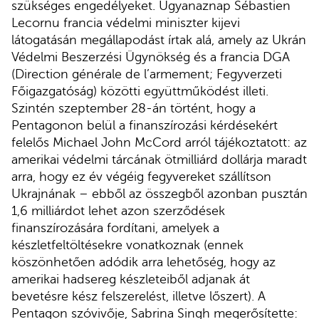
szükséges engedélyeket. Ugyanaznap Sébastien
Lecornu francia védelmi miniszter kijevi
látogatásán megállapodást írtak alá, amely az Ukrán
Védelmi Beszerzési Ügynökség és a francia DGA
(Direction générale de l’armement; Fegyverzeti
Főigazgatóság) közötti együttműködést illeti.
Szintén szeptember 28-án történt, hogy a
Pentagonon belül a finanszírozási kérdésekért
felelős Michael John McCord arról tájékoztatott: az
amerikai védelmi tárcának ötmilliárd dollárja maradt
arra, hogy ez év végéig fegyvereket szállítson
Ukrajnának – ebből az összegből azonban pusztán
1,6 milliárdot lehet azon szerződések
finanszírozására fordítani, amelyek a
készletfeltöltésekre vonatkoznak (ennek
köszönhetően adódik arra lehetőség, hogy az
amerikai hadsereg készleteiből adjanak át
bevetésre kész felszerelést, illetve lőszert). A
Pentagon szóvivője, Sabrina Singh megerősítette: