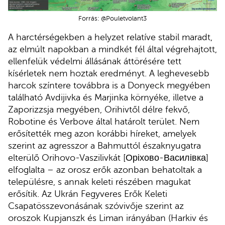
Forrás: @Pouletvolant3
A harctérségekben a helyzet relatíve stabil maradt,
az elmúlt napokban a mindkét fél által végrehajtott,
ellenfelük védelmi állásának áttörésére tett
kísérletek nem hoztak eredményt. A leghevesebb
harcok színtere továbbra is a Donyeck megyében
található Avdijivka és Marjinka környéke, illetve a
Zaporizzsja megyében, Orihivtől délre fekvő,
Robotine és Verbove által határolt terület. Nem
erősítették meg azon korábbi híreket, amelyek
szerint az agresszor a Bahmuttól északnyugatra
elterülő Orihovo-Vaszilivkát [Оріхово-Василівка]
elfoglalta – az orosz erők azonban behatoltak a
településre, s annak keleti részében magukat
erősítik. Az Ukrán Fegyveres Erők Keleti
Csapatösszevonásának szóvivője szerint az
oroszok Kupjanszk és Liman irányában (Harkiv és