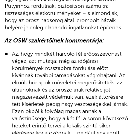
Putyinhoz fordulnak: biztosítson számukra
tisztességes életkörülményeket – s elmondják,
hogy az orosz hadsereg által lerombolt házaik
helyére jelenleg eladandó ingatlanokat építenek.
Az OSW szakértőinek kommentárja:
Az, hogy mindkét harcoló fél erőösszevonást
végez, azt mutatja: még az időjárási
körülmények rosszabbra fordulása előtt
kívánnak további támadásokat végrehajtani. Az
elmúlt hónapok műveletei megerősítették: az
ukránoknak és az oroszoknak relatíve jól
megszervezett védelmük van, ezek áttörésére
tett kísérletek pedig nagy veszteségekkel járnak.
Ezen okból kifolyólag magas annak a
valószínűsége, hogy a két fél a soron következő
heteket érintő tervei a lokális szintű siker
elérésére korlátozódnak – például egy adott