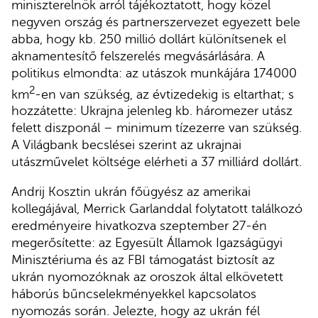
miniszterelnök arról tájékoztatott, hogy közel
negyven ország és partnerszervezet egyezett bele
abba, hogy kb. 250 millió dollárt különítsenek el
aknamentesítő felszerelés megvásárlására. A
politikus elmondta: az utászok munkájára 174000
2
km
-en van szükség, az évtizedekig is eltarthat; s
hozzátette: Ukrajna jelenleg kb. háromezer utász
felett diszponál – minimum tízezerre van szükség.
A Világbank becslései szerint az ukrajnai
utászművelet költsége elérheti a 37 milliárd dollárt.
Andrij Kosztin ukrán főügyész az amerikai
kollegájával, Merrick Garlanddal folytatott találkozó
eredményeire hivatkozva szeptember 27-én
megerősítette: az Egyesült Államok Igazságügyi
Minisztériuma és az FBI támogatást biztosít az
ukrán nyomozóknak az oroszok által elkövetett
háborús bűncselekményekkel kapcsolatos
nyomozás során. Jelezte, hogy az ukrán fél