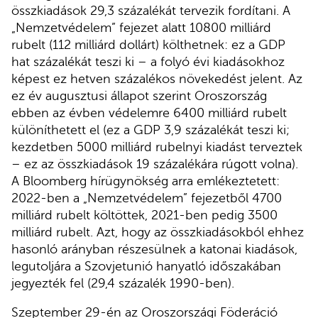
összkiadások 29,3 százalékát tervezik fordítani. A
„Nemzetvédelem” fejezet alatt 10800 milliárd
rubelt (112 milliárd dollárt) költhetnek: ez a GDP
hat százalékát teszi ki – a folyó évi kiadásokhoz
képest ez hetven százalékos növekedést jelent. Az
ez év augusztusi állapot szerint Oroszország
ebben az évben védelemre 6400 milliárd rubelt
különíthetett el (ez a GDP 3,9 százalékát teszi ki;
kezdetben 5000 milliárd rubelnyi kiadást terveztek
– ez az összkiadások 19 százalékára rúgott volna).
A Bloomberg hírügynökség arra emlékeztetett:
2022-ben a „Nemzetvédelem” fejezetből 4700
milliárd rubelt költöttek, 2021-ben pedig 3500
milliárd rubelt. Azt, hogy az összkiadásokból ehhez
hasonló arányban részesülnek a katonai kiadások,
legutoljára a Szovjetunió hanyatló időszakában
jegyezték fel (29,4 százalék 1990-ben).
Szeptember 29-én az Oroszországi Föderáció