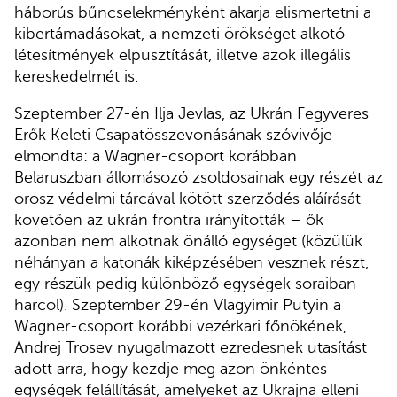
háborús bűncselekményként akarja elismertetni a
kibertámadásokat, a nemzeti örökséget alkotó
létesítmények elpusztítását, illetve azok illegális
kereskedelmét is.
Szeptember 27-én Ilja Jevlas, az Ukrán Fegyveres
Erők Keleti Csapatösszevonásának szóvivője
elmondta: a Wagner-csoport korábban
Belaruszban állomásozó zsoldosainak egy részét az
orosz védelmi tárcával kötött szerződés aláírását
követően az ukrán frontra irányították – ők
azonban nem alkotnak önálló egységet (közülük
néhányan a katonák kiképzésében vesznek részt,
egy részük pedig különböző egységek soraiban
harcol). Szeptember 29-én Vlagyimir Putyin a
Wagner-csoport korábbi vezérkari főnökének,
Andrej Trosev nyugalmazott ezredesnek utasítást
adott arra, hogy kezdje meg azon önkéntes
egységek felállítását, amelyeket az Ukrajna elleni