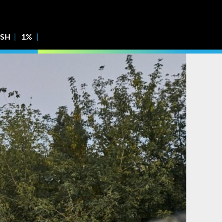
ISH
1%