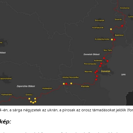
-én, a sárga négyzetek az ukrán, a pirosak az orosz támadásokat jelölik (fo
tkép: