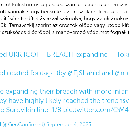
 front kulcsfontosságú szakaszán az ukránok az orosz v
tt vannak, s úgy becsülte: az oroszok erőforrásaik és i
építésére fordították azzal számolva, hogy az ukránokn
iük. Tarnavszkij szerint az oroszok előbb vagy utóbb ki
 szükséges élőerőből, s manőverező védelmet fognak fo
d UKR [CO] – BREACH expanding – Tokm
oLocated footage (by
@EjShahid
and
@mo
re expanding their breach with more infan
ey have highly likely reached the trenchs
e Surovikin line. 1/8
pic.twitter.com/OM
d (@GeoConfirmed)
September 4, 2023