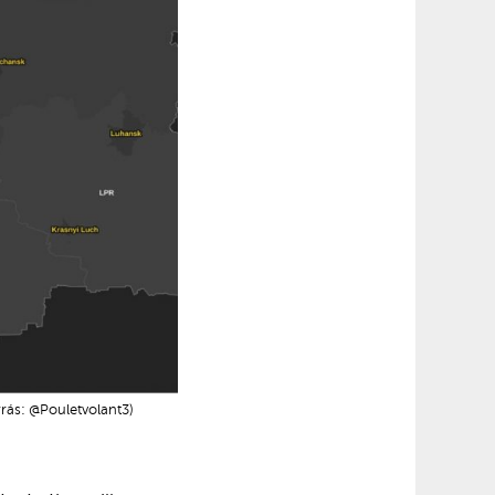
rrás: @Pouletvolant3)