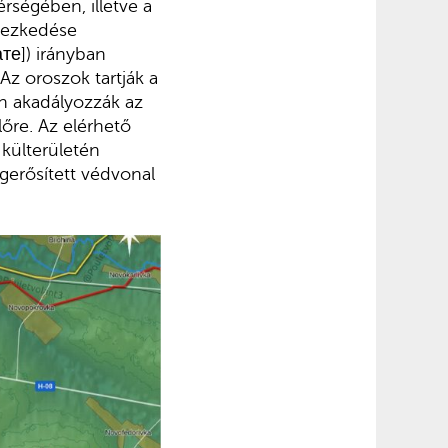
rségében, illetve a
yezkedése
те]) irányban
Az oroszok tartják a
n akadályozzák az
őre. Az elérhető
külterületén
egerősített védvonal