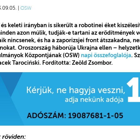
3.09.05. |
OSW
és keleti irányban is sikerült a robotinei éket kiszéles
minden azon múlik, tudják-e tartani az erődítmények v
aik nincsenek, és ha a zaporizsjei front átszakadna, 
ánokat. Oroszország háborúja Ukrajna ellen – helyzet
anulmányok Központjának (OSW)
napi összefoglalója
. S
acek Tarociński. Fordította: Zeöld Zsombor.
 röviden: