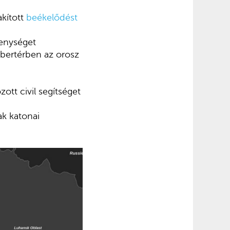
akított
beékelődést
kenységet
ibertérben az orosz
tt civil segítséget
ak katonai