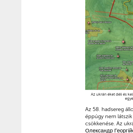
Az ukrán éket déli és ke
egye
Az 58. hadsereg áll
éppúgy nem látszik 
csökkenése. Az ukrá
Олександр Георгійов