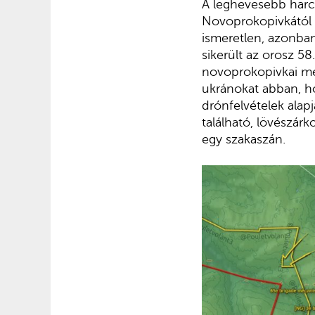
A leghevesebb harco
Novoprokopivkától 
ismeretlen, azonban
sikerült az orosz 58
novoprokopivkai me
ukránokat abban, h
drónfelvételek alap
található, lövészár
egy szakaszán.