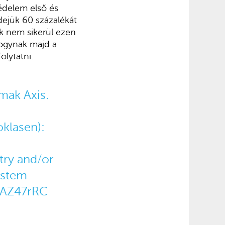
édelem első és
dejük 60 százalékát
ak nem sikerül ezen
fogynak majd a
lytatni.
ak Axis.
klasen
):
try and/or
ystem
4AZ47rRC