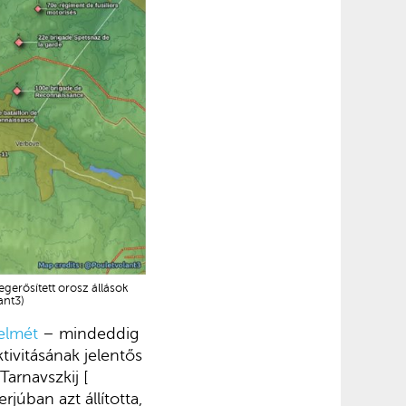
egerősített orosz állások
ant3)
elmét
– mindeddig
ivitásának jelentős
arnavszkij [
úban azt állította,