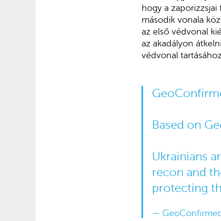
hogy a zaporizzsjai
második vonala közö
az első védvonal ki
az akadályon átkeln
védvonal tartásához
GeoConfirme
Based on Ge
Ukrainians a
recon and th
protecting th
— GeoConfirme