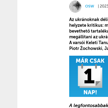
OSW
| 202
Az ukránoknak déli 
helyzete kritikus: 
bevethető tartalék
megállítani az ukr
A varsói Keleti T
Piotr Żochowski, J
A legfontosabbak