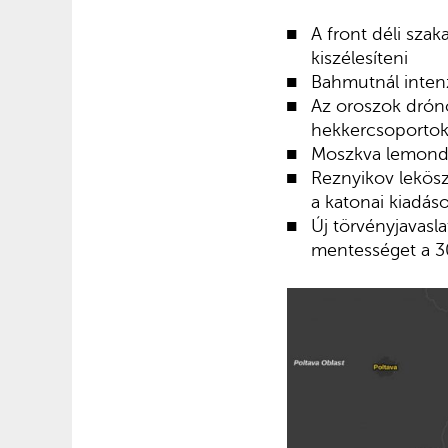
A front déli szak
kiszélesíteni
Bahmutnál intenz
Az oroszok dróno
hekkercsoportok 
Moszkva lemondt
Reznyikov lekösz
a katonai kiadás
Új törvényjavasl
mentességet a 30 