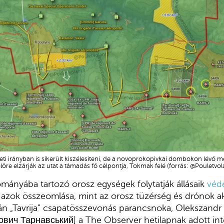
leti irányban is sikerült kiszélesíteni, de a novoprokopivkai dombokon lévő m
lőre elzárják az utat a támadás fő célpontja, Tokmak felé (forrás: @Pouletvol
ományába tartozó orosz egységek folytatják állásaik
véd
azok összeomlása, mint az orosz tüzérség és drónok akt
n „Tavrija” csapatösszevonás parancsnoka, Olekszandr T
ич Тарнавський] a The Observer hetilapnak adott interj