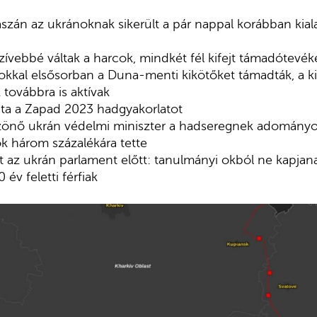
aszán az ukránoknak sikerült a pár nappal korábban kial
ívebbé váltak a harcok, mindkét fél kifejt támadótevé
kkal elsősorban a Duna-menti kikötőket támadták, a k
továbbra is aktívak
a a Zapad 2023 hadgyakorlatot
önő ukrán védelmi miniszter a hadseregnek adományozo
ok három százalékára tette
at az ukrán parlament előtt: tanulmányi okból ne kapjan
év feletti férfiak