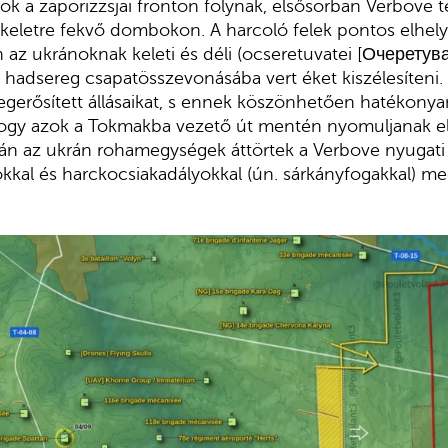
k a zaporizzsjai fronton folynak, elsősorban Verbove té
keletre fekvő dombokon. A harcoló felek pontos elhel
 az ukránoknak keleti és déli (ocseretuvatei [Очеретува
. hadsereg csapatösszevonásába vert éket kiszélesíteni. 
gerősített állásaikat, s ennek köszönhetően hatékonya
ogy azok a Tokmakba vezető út mentén nyomuljanak el
ján az ukrán rohamegységek áttörtek a Verbove nyugati 
kokkal és harckocsiakadályokkal (ún. sárkányfogakkal) m