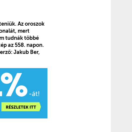
íteniük. Az oroszok
onalát, mert
nem tudnák többé
kép az 558. napon.
zerző: Jakub Ber,