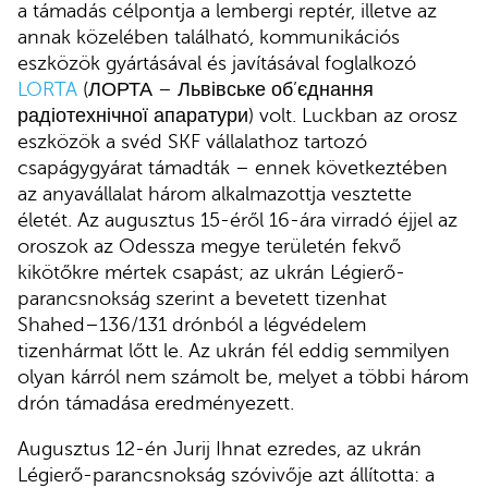
a támadás célpontja a lembergi reptér, illetve az
annak közelében található, kommunikációs
eszközök gyártásával és javításával foglalkozó
LORTA
(ЛОРТА – Львівське об’єднання
радіотехнічної апаратури) volt. Luckban az orosz
eszközök a svéd SKF vállalathoz tartozó
csapágygyárat támadták – ennek következtében
az anyavállalat három alkalmazottja vesztette
életét. Az augusztus 15-éről 16-ára virradó éjjel az
oroszok az Odessza megye területén fekvő
kikötőkre mértek csapást; az ukrán Légierő-
parancsnokság szerint a bevetett tizenhat
Shahed–136/131 drónból a légvédelem
tizenhármat lőtt le. Az ukrán fél eddig semmilyen
olyan kárról nem számolt be, melyet a többi három
drón támadása eredményezett.
Augusztus 12-én Jurij Ihnat ezredes, az ukrán
Légierő-parancsnokság szóvivője azt állította: a