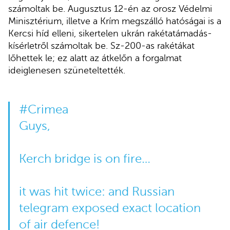
számoltak be. Augusztus 12-én az orosz Védelmi
Minisztérium, illetve a Krím megszálló hatóságai is a
Kercsi híd elleni, sikertelen ukrán rakétatámadás-
kísérletről számoltak be. Sz-200-as rakétákat
lőhettek le; ez alatt az átkelőn a forgalmat
ideiglenesen szüneteltették.
#Crimea
Guys,
Kerch bridge is on fire…
it was hit twice: and Russian
telegram exposed exact location
of air defence!