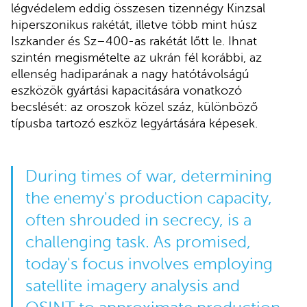
légvédelem eddig összesen tizennégy Kinzsal
hiperszonikus rakétát, illetve több mint húsz
Iszkander és Sz–400-as rakétát lőtt le. Ihnat
szintén megismételte az ukrán fél korábbi, az
ellenség hadiparának a nagy hatótávolságú
eszközök gyártási kapacitására vonatkozó
becslését: az oroszok közel száz, különböző
típusba tartozó eszköz legyártására képesek.
During times of war, determining
the enemy's production capacity,
often shrouded in secrecy, is a
challenging task. As promised,
today's focus involves employing
satellite imagery analysis and