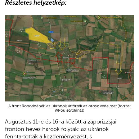
Részletes helyzetkép:
A front Robotinénél: az ukránok áttörték az orosz védelmet (forrás:
@Pouletvolant3)
Augusztus 11-e és 16-a között a zaporizzsjai
fronton heves harcok folytak: az ukránok
fenntartották a kezdeményezést, s