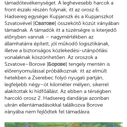
támadótevékenységet. A leghevesebb harcok a
front északi részén folynak; itt az orosz 6.
Hadsereg egységei Kupjanszk és a Kupjanszkot
Szvatovével [Сватове] összekötő közút irányában
támadnak. A támadók itt a tüzérségre is kiterjedő
előnyben vannak – nagymértékben az
államhatárra épített, jól működő logisztikának,
illetve a biztonságos közlekedési-utánpótlási
vonalaknak köszönhetően. Az oroszok a
Szvatove–Borove [Борове] tengely mentén is
előrenyomulással próbálkoznak: itt az elmúlt
hetekben a Zserebec folyó nyugati partján,
legfeljebb négy–öt kilométer mélyen, sikerrel
alakítottak ki hídfőállást. Az ebben a térségben
harcoló orosz 2. Hadsereg dandárjai azonban
ukrán ellentámadásokkal találkozva Borove
irányába nem fejlődtek fel támadásra.