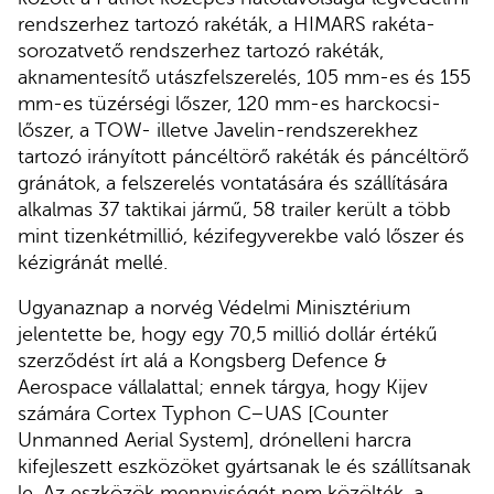
rendszerhez tartozó rakéták, a HIMARS rakéta-
sorozatvető rendszerhez tartozó rakéták,
aknamentesítő utászfelszerelés, 105 mm-es és 155
mm-es tüzérségi lőszer, 120 mm-es harckocsi-
lőszer, a TOW- illetve Javelin-rendszerekhez
tartozó irányított páncéltörő rakéták és páncéltörő
gránátok, a felszerelés vontatására és szállítására
alkalmas 37 taktikai jármű, 58 trailer került a több
mint tizenkétmillió, kézifegyverekbe való lőszer és
kézigránát mellé.
Ugyanaznap a norvég Védelmi Minisztérium
jelentette be, hogy egy 70,5 millió dollár értékű
szerződést írt alá a Kongsberg Defence &
Aerospace vállalattal; ennek tárgya, hogy Kijev
számára Cortex Typhon C–UAS [Counter
Unmanned Aerial System], drónelleni harcra
kifejleszett eszközöket gyártsanak le és szállítsanak
le. Az eszközök mennyiségét nem közölték, a