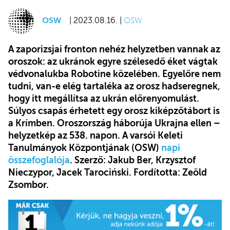
OSW
| 2023.08.16. |
OSW
A zaporizsjai fronton nehéz helyzetben vannak az
oroszok: az ukránok egyre szélesedő éket vágtak
védvonalukba Robotine közelében. Egyelőre nem
tudni, van-e elég tartaléka az orosz hadseregnek,
hogy itt megállítsa az ukrán előrenyomulást.
Súlyos csapás érhetett egy orosz kiképzőtábort is
a Krímben. Oroszország háborúja Ukrajna ellen –
helyzetkép az 538. napon. A varsói Keleti
Tanulmányok Központjának (OSW)
napi
összefoglalója
. Szerző: Jakub Ber, Krzysztof
Nieczypor, Jacek Tarociński. Fordította: Zeöld
Zsombor.