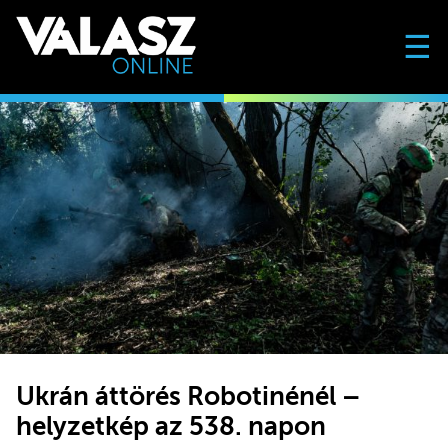
☰
Ukrán áttörés Robotinénél –
helyzetkép az 538. napon