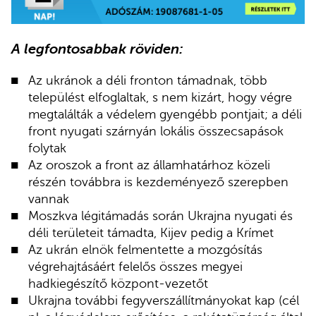
A legfontosabbak röviden:
Az ukránok a déli fronton támadnak, több
települést elfoglaltak, s nem kizárt, hogy végre
megtalálták a védelem gyengébb pontjait; a déli
front nyugati szárnyán lokális összecsapások
folytak
Az oroszok a front az államhatárhoz közeli
részén továbbra is kezdeményező szerepben
vannak
Moszkva légitámadás során Ukrajna nyugati és
déli területeit támadta, Kijev pedig a Krímet
Az ukrán elnök felmentette a mozgósítás
végrehajtásáért felelős összes megyei
hadkiegészítő központ-vezetőt
Ukrajna további fegyverszállítmányokat kap (cél