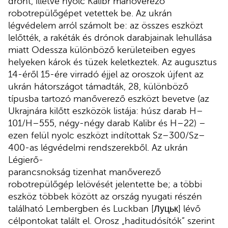
drónt, illetve nyolc Kalibr manőverező
robotrepülőgépet vetettek be. Az ukrán
légvédelem arról számolt be: az összes eszközt
lelőtték, a rakéták és drónok darabjainak lehullása
miatt Odessza különböző kerületeiben egyes
helyeken károk és tüzek keletkeztek. Az augusztus
14-éről 15-ére virradó éjjel az oroszok újfent az
ukrán hátországot támadták, 28, különböző
típusba tartozó manőverező eszközt bevetve (az
Ukrajnára kilőtt eszközök listája: húsz darab H–
101/H–555, négy-négy darab Kalibr és H–22) –
ezen felül nyolc eszközt indítottak Sz–300/Sz–
400-as légvédelmi rendszerekből. Az ukrán
Légierő-
parancsnokság tizenhat manőverező
robotrepülőgép lelövését jelentette be; a többi
eszköz többek között az ország nyugati részén
található Lembergben és Luckban [Луцьк] lévő
célpontokat talált el. Orosz „haditudósítók” szerint