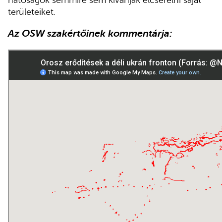
hatóságok semmire sem kívánják elcserélni saját
területeiket.
Az OSW szakértőinek kommentárja: