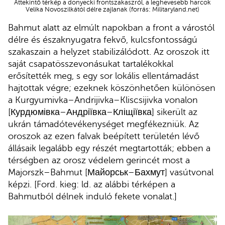
Áttekintő térkép a donyecki frontszakaszról, a leghevesebb harcok
Velika Novoszilkától délre zajlanak (forrás: Militaryland.net)
Bahmut alatt az elmúlt napokban a front a várostól
délre és északnyugatra fekvő, kulcsfontosságú
szakaszain a helyzet stabilizálódott. Az oroszok itt
saját csapatösszevonásukat tartalékokkal
erősítették meg, s egy sor lokális ellentámadást
hajtottak végre; ezeknek köszönhetően különösen
a Kurgyumivka–Andrijivka–Kliscsijivka vonalon
[Курдюмівка–Андріївка–Кліщіївка] sikerült az
ukrán támadótevékenységet megfékezniük. Az
oroszok az ezen falvak beépített területén lévő
állásaik legalább egy részét megtartották; ebben a
térségben az orosz védelem gerincét most a
Majorszk–Bahmut [Майорськ–Бахмут] vasútvonal
képzi. [Ford. kieg: ld. az alábbi térképen a
Bahmutból délnek induló fekete vonalat.]