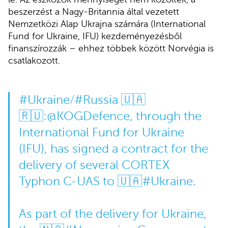
beszerzést a Nagy-Britannia által vezetett
Nemzetközi Alap Ukrajna számára (International
Fund for Ukraine, IFU) kezdeményezésből
finanszírozzák – ehhez többek között Norvégia is
csatlakozott.
#Ukraine
/
#Russia
🇺🇦
🇷🇺:
@KOGDefence
, through the
International Fund for Ukraine
(IFU), has signed a contract for the
delivery of several CORTEX
Typhon C-UAS to 🇺🇦
#Ukraine
.
As part of the delivery for Ukraine,