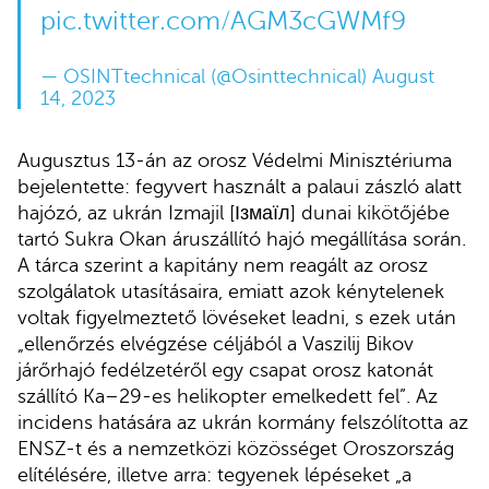
pic.twitter.com/AGM3cGWMf9
— OSINTtechnical (@Osinttechnical)
August
14, 2023
Augusztus 13-án az orosz Védelmi Minisztériuma
bejelentette: fegyvert használt a palaui zászló alatt
hajózó, az ukrán Izmajil [Ізмаїл] dunai kikötőjébe
tartó Sukra Okan áruszállító hajó megállítása során.
A tárca szerint a kapitány nem reagált az orosz
szolgálatok utasításaira, emiatt azok kénytelenek
voltak figyelmeztető lövéseket leadni, s ezek után
„ellenőrzés elvégzése céljából a Vaszilij Bikov
járőrhajó fedélzetéről egy csapat orosz katonát
szállító Ka–29-es helikopter emelkedett fel”. Az
incidens hatására az ukrán kormány felszólította az
ENSZ-t és a nemzetközi közösséget Oroszország
elítélésére, illetve arra: tegyenek lépéseket „a