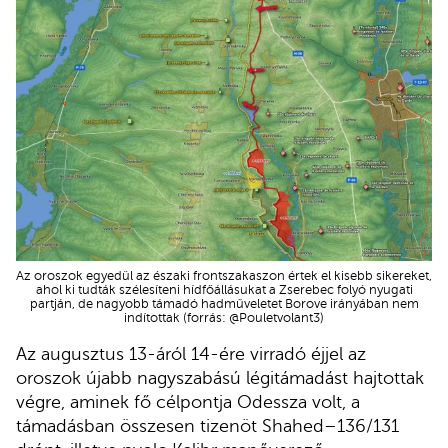
Az oroszok egyedül az északi frontszakaszon értek el kisebb sikereket,
ahol ki tudták szélesíteni hídfőállásukat a Zserebec folyó nyugati
partján, de nagyobb támadó hadműveletet Borove irányában nem
indítottak (forrás: @Pouletvolant3)
Az augusztus 13-áról 14-ére virradó éjjel az
oroszok újabb nagyszabású légitámadást hajtottak
végre, aminek fő célpontja Odessza volt, a
támadásban összesen tizenöt Shahed–136/131