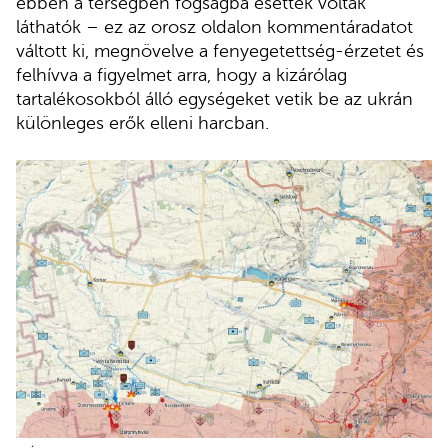
ebben a térségben fogságba esettek voltak
láthatók – ez az orosz oldalon kommentáradatot
váltott ki, megnövelve a fenyegetettség-érzetet és
felhívva a figyelmet arra, hogy a kizárólag
tartalékosokból álló egységeket vetik be az ukrán
különleges erők elleni harcban.