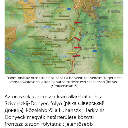
Bahmutnál az oroszok stabilizálták a helyzetüket, védelmük gerincét
most a vasútvonal alkotja a várostól délre eső szakaszon (forrás:
@Pouletvolant3)
Az oroszok az orosz-ukrán államhatár és a
Sziverszkij-Donyec folyó [річка Сіверський
Донець], közelebbről a Luhanszk, Harkiv és
Donyeck megyék határterülete közötti
frontszakaszon folytatnak jelentősebb