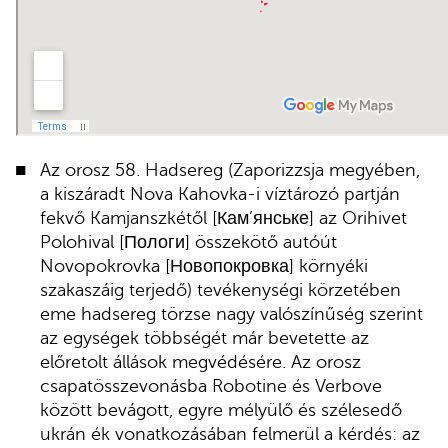
Az orosz 58. Hadsereg (Zaporizzsja megyében,
a kiszáradt Nova Kahovka-i víztározó partján
fekvő Kamjanszkétől [Кам’янське] az Orihivet
Polohival [Пологи] összekötő autóút
Novopokrovka [Новопокровка] környéki
szakaszáig terjedő) tevékenységi körzetében
eme hadsereg törzse nagy valószínűség szerint
az egységek többségét már bevetette az
előretolt állások megvédésére. Az orosz
csapatösszevonásba Robotine és Verbove
között bevágott, egyre mélyülő és szélesedő
ukrán ék vonatkozásában felmerül a kérdés: az