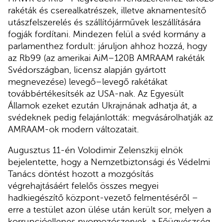
rakéták és cserealkatrészek, illetve aknamentesítő
utászfelszerelés és szállítójárművek leszállítására
fogják fordítani. Mindezen felül a svéd kormány a
parlamenthez fordult: járuljon ahhoz hozzá, hogy
az Rb99 (az amerikai AiM–120B AMRAAM rakéták
Svédországban, licensz alapján gyártott
megnevezése) levegő–levegő rakétákat
továbbértékesítsék az USA-nak. Az Egyesült
Államok ezeket ezután Ukrajnának adhatja át, a
svédeknek pedig felajánlották: megvásárolhatják az
AMRAAM-ok modern változatait.
Augusztus 11-én Volodimir Zelenszkij elnök
bejelentette, hogy a Nemzetbiztonsági és Védelmi
Tanács döntést hozott a mozgósítás
végrehajtásáért felelős összes megyei
hadkiegészítő központ-vezető felmentéséről –
erre a testület azon ülése után került sor, melyen a
korrupcióellenes nyomozószervek, a Főügyészség