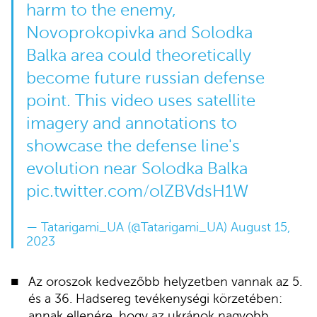
harm to the enemy,
Novoprokopivka and Solodka
Balka area could theoretically
become future russian defense
point. This video uses satellite
imagery and annotations to
showcase the defense line's
evolution near Solodka Balka
pic.twitter.com/olZBVdsH1W
— Tatarigami_UA (@Tatarigami_UA)
August 15,
2023
Az oroszok kedvezőbb helyzetben vannak az 5.
és a 36. Hadsereg tevékenységi körzetében:
annak ellenére, hogy az ukránok nagyobb