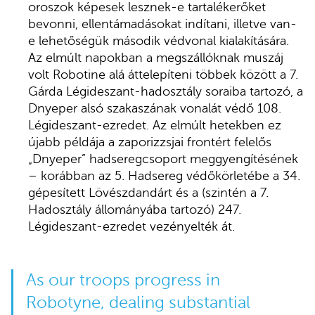
oroszok képesek lesznek-e tartalékerőket
bevonni, ellentámadásokat indítani, illetve van-
e lehetőségük második védvonal kialakítására.
Az elmúlt napokban a megszállóknak muszáj
volt Robotine alá áttelepíteni többek között a 7.
Gárda Légideszant-hadosztály soraiba tartozó, a
Dnyeper alsó szakaszának vonalát védő 108.
Légideszant-ezredet. Az elmúlt hetekben ez
újabb példája a zaporizzsjai frontért felelős
„Dnyeper” hadseregcsoport meggyengítésének
– korábban az 5. Hadsereg védőkörletébe a 34.
gépesített Lövészdandárt és a (szintén a 7.
Hadosztály állományába tartozó) 247.
Légideszant-ezredet vezényelték át.
As our troops progress in
Robotyne, dealing substantial