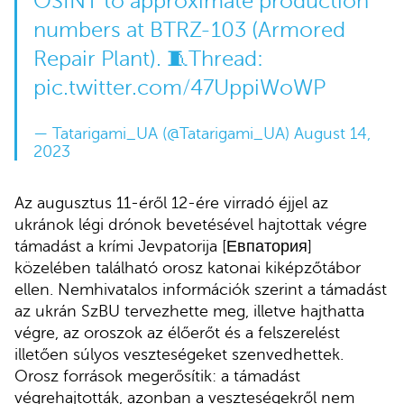
OSINT to approximate production
numbers at BTRZ-103 (Armored
Repair Plant). 🧵Thread:
pic.twitter.com/47UppiWoWP
— Tatarigami_UA (@Tatarigami_UA)
August 14,
2023
Az augusztus 11-éről 12-ére virradó éjjel az
ukránok légi drónok bevetésével hajtottak végre
támadást a krími Jevpatorija [Евпатория]
közelében található orosz katonai kiképzőtábor
ellen. Nemhivatalos információk szerint a támadást
az ukrán SzBU tervezhette meg, illetve hajthatta
végre, az oroszok az élőerőt és a felszerelést
illetően súlyos veszteségeket szenvedhettek.
Orosz források megerősítik: a támadást
végrehajtották, azonban a veszteségekről nem