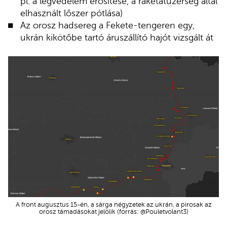
pl. a légvédelem erősítése, a rakétatüzérség által
elhasznált lőszer pótlása)
Az orosz hadsereg a Fekete-tengeren egy,
ukrán kikötőbe tartó áruszállító hajót vizsgált át
A front augusztus 15-én, a sárga négyzetek az ukrán, a pirosak az
orosz támadásokat jelölik (forrás: @Pouletvolant3)