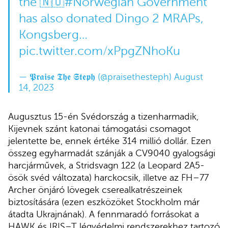
the 🇳🇴
#Norwegian
Government
has also donated Dingo 2 MRAPs,
Kongsberg…
pic.twitter.com/xPpgZNhoKu
— 𝕻𝖗𝖆𝖎𝖘𝖊 𝕿𝖍𝖊 𝕾𝖙𝖊𝖕𝖍 (@praisethesteph)
August
14, 2023
Augusztus 15-én Svédország a tizenharmadik,
Kijevnek szánt katonai támogatási csomagot
jelentette be, ennek értéke 314 millió dollár. Ezen
összeg egyharmadát szánják a CV9040 gyalogsági
harcjárművek, a Stridsvagn 122 (a Leopard 2A5-
ösök svéd változata) harckocsik, illetve az FH–77
Archer önjáró lövegek cserealkatrészeinek
biztosítására (ezen eszközöket Stockholm már
átadta Ukrajnának). A fennmaradó forrásokat a
HAWK és IRIS–T légvédelmi rendszerekhez tartozó