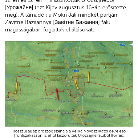
11-én és 12-én – kiszorították Urozsajnéből
[Урожайне] (ezt Kijev augusztus 16-án erősítette
meg). A támadók a Mokri Jali mindkét partján,
Zavitne Bazsannya [Завітне Бажання] falu
magasságában foglaltak el állásokat.
Rosszul áll az oroszok szénája a Velika Novoszilkától délre eső
frontszakaszon is, ahol kiszorultak Urozsajne faluból (forrás: