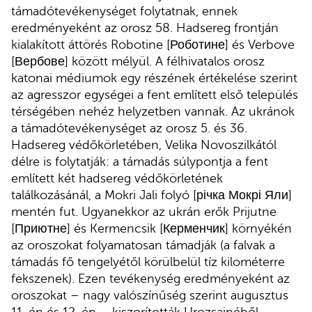
támadótevékenységet folytatnak, ennek
eredményeként az orosz 58. Hadsereg frontján
kialakított áttörés Robotine [Роботине] és Verbove
[Вербове] között mélyül. A félhivatalos orosz
katonai médiumok egy részének értékelése szerint
az agresszor egységei a fent említett első település
térségében nehéz helyzetben vannak. Az ukránok
a támadótevékenységet az orosz 5. és 36.
Hadsereg védőkörletében, Velika Novoszilkától
délre is folytatják: a támadás súlypontja a fent
említett két hadsereg védőkörletének
találkozásánál, a Mokri Jali folyó [річка Мокрі Яли]
mentén fut. Ugyanekkor az ukrán erők Prijutne
[Приютне] és Kermencsik [Керменчик] környékén
az oroszokat folyamatosan támadják (a falvak a
támadás fő tengelyétől körülbelül tíz kilométerre
fekszenek). Ezen tevékenység eredményeként az
oroszokat – nagy valószínűség szerint augusztus