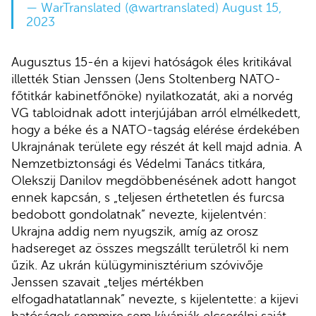
— WarTranslated (@wartranslated)
August 15,
2023
Augusztus 15-én a kijevi hatóságok éles kritikával
illették Stian Jenssen (Jens Stoltenberg NATO-
főtitkár kabinetfőnöke) nyilatkozatát, aki a norvég
VG tabloidnak adott interjújában arról elmélkedett,
hogy a béke és a NATO-tagság elérése érdekében
Ukrajnának területe egy részét át kell majd adnia. A
Nemzetbiztonsági és Védelmi Tanács titkára,
Olekszij Danilov megdöbbenésének adott hangot
ennek kapcsán, s „teljesen érthetetlen és furcsa
bedobott gondolatnak” nevezte, kijelentvén:
Ukrajna addig nem nyugszik, amíg az orosz
hadsereget az összes megszállt területről ki nem
űzik. Az ukrán külügyminisztérium szóvivője
Jenssen szavait „teljes mértékben
elfogadhatatlannak” nevezte, s kijelentette: a kijevi