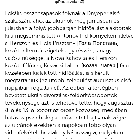
@Pouletvolant3)
Lokális összecsapások folynak a Dnyeper alsó
szakaszán, ahol az ukránok még júniusban és
júliusban a folyó jobbpartján hídfőállást alakítottak
ki a megsemmisített Antonov híd környékén, illetve
a Herszon és Hola Prisztany [Гола Пристань]
között elterülő szigetek egy részén, s nagy
valószínűséggel a Nova Kahovka és Herszon
között félúton, Kozacsi Laheri [Козачі Лагері] falu
közelében kialakított hídfőállást is sikerült
megtartaniuk (ez utóbbi települést augusztus első
napjaiban foglalták el). Az ebben a térségben
bevetett ukrán diverzáns-felderítőcsoportok
tevékenysége azt is lehetővé tette, hogy augusztus
8-a és 13-a között az orosz közösségi médiában
hatásos pszichológiai műveletet hajtsanak végre:
az ukránok ezekben a napokban több olyan
videofelvételt hoztak nyilvánosságra, melyeken