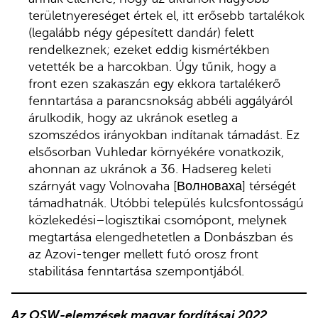
területnyereséget értek el, itt erősebb tartalékok
(legalább négy gépesített dandár) felett
rendelkeznek; ezeket eddig kismértékben
vetették be a harcokban. Úgy tűnik, hogy a
front ezen szakaszán egy ekkora tartalékerő
fenntartása a parancsnokság abbéli aggályáról
árulkodik, hogy az ukránok esetleg a
szomszédos irányokban indítanak támadást. Ez
elsősorban Vuhledar környékére vonatkozik,
ahonnan az ukránok a 36. Hadsereg keleti
szárnyát vagy Volnovaha [Волноваха] térségét
támadhatnák. Utóbbi település kulcsfontosságú
közlekedési–logisztikai csomópont, melynek
megtartása elengedhetetlen a Donbászban és
az Azovi-tenger mellett futó orosz front
stabilitása fenntartása szempontjából.
Az OSW-elemzések magyar fordításai 2022.