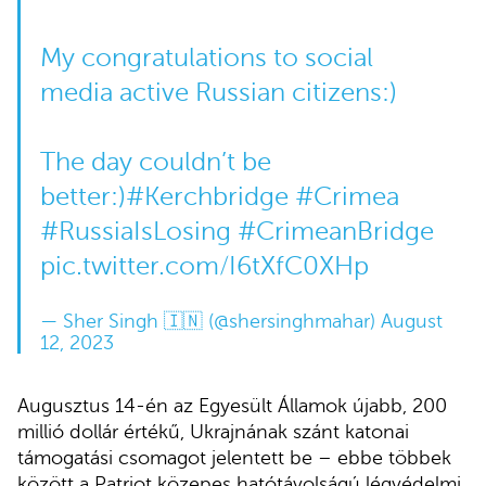
My congratulations to social
media active Russian citizens:)
The day couldn’t be
better:)
#Kerchbridge
#Crimea
#RussiaIsLosing
#CrimeanBridge
pic.twitter.com/I6tXfC0XHp
— Sher Singh 🇮🇳 (@shersinghmahar)
August
12, 2023
Augusztus 14-én az Egyesült Államok újabb, 200
millió dollár értékű, Ukrajnának szánt katonai
támogatási csomagot jelentett be – ebbe többek
között a Patriot közepes hatótávolságú légvédelmi