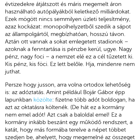
évtizedekre átjátszott és máris megemelt áron
használható autópályákból keletkező milliárdokat.
Ezek mögött nincs semmilyen üzleti teljesítmény,
azaz kockázat: monopolhelyzetből szedik a sápot
az állampolgártól, megbízhatóan, hosszú távon.
Aztán ott vannak a sokat emlegetett stadionok –
azoknak a fenntartása is pénzbe kerül, ugye. Nagy
pénz, nagy foci – a nemzet elé ez a cél tűzetett ki.
Kis pénz, kis föci. Ez lett belőle. Hja, mindenre nem
juthat.
Persze hogy jusson, arra volna ortodox lehetőség
is: az adóztatás. Amint például Bojár Gábor épp
lapunkban
közölte
: fizetne több adót boldogan, ha
azt az oktatásra költenék. (De hát ez a kormány
nem emel adót! Azt csak a baloldal emel! Ez a
kormány inkább beszánt egy működő rendszert, a
katát, hogy más formába terelve a népet többet
szedjen be, ahelyett, hogy megemelné az összeget