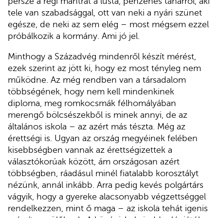
persze a régi mantrát a lusta, pénzéhes tanárról, aki
tele van szabadsággal, ott van neki a nyári szünet
egésze, de neki az sem elég – most mégsem ezzel
próbálkozik a kormány. Ami jó jel.
Minthogy a Századvég mindenről készít mérést,
ezek szerint az jött ki, hogy ez most tényleg nem
működne. Az még rendben van a társadalom
többségének, hogy nem kell mindenkinek
diploma, meg romkocsmák félhomályában
merengő bölcsészekből is minek annyi, de az
általános iskola – az azért más tészta. Még az
érettségi is. Ugyan az ország megyéinek felében
kisebbségben vannak az érettségizettek a
választókorúak között, ám országosan azért
többségben, ráadásul minél fiatalabb korosztályt
nézünk, annál inkább. Arra pedig kevés polgártárs
vágyik, hogy a gyereke alacsonyabb végzettséggel
rendelkezzen, mint ő maga – az iskola tehát igenis