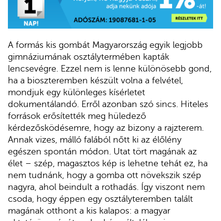
A formás kis gombát Magyarország egyik legjobb
gimnáziumának osztálytermében kapták
lencsevégre. Ezzel nem is lenne különösebb gond,
ha a bioszteremben készült volna a felvétel,
mondjuk egy különleges kísérletet
dokumentálandó. Erről azonban szó sincs. Hiteles
források erősítették meg hüledező
kérdezősködésemre, hogy az bizony a rajzterem.
Annak vizes, málló falából nőtt ki az élőlény
egészen spontán módon. Utat tört magának az
élet – szép, magasztos kép is lehetne tehát ez, ha
nem tudnánk, hogy a gomba ott növekszik szép
nagyra, ahol beindult a rothadás. Így viszont nem
csoda, hogy éppen egy osztályteremben talált
magának otthont a kis kalapos: a magyar