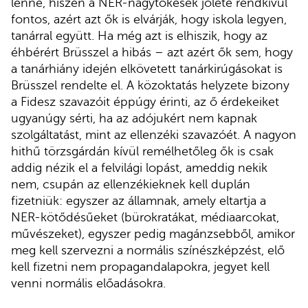
lenne, hiszen a NER-nagytőkések jóléte rendkívül
fontos, azért azt ők is elvárják, hogy iskola legyen,
tanárral együtt. Ha még azt is elhiszik, hogy az
éhbérért Brüsszel a hibás – azt azért ők sem, hogy
a tanárhiány idején elkövetett tanárkirúgásokat is
Brüsszel rendelte el. A közoktatás helyzete bizony
a Fidesz szavazóit éppúgy érinti, az ő érdekeiket
ugyanúgy sérti, ha az adójukért nem kapnak
szolgáltatást, mint az ellenzéki szavazóét. A nagyon
hithű törzsgárdán kívül remélhetőleg ők is csak
addig nézik el a felvilági lopást, ameddig nekik
nem, csupán az ellenzékieknek kell duplán
fizetniük: egyszer az államnak, amely eltartja a
NER-kötődésűeket (bürokratákat, médiaarcokat,
művészeket), egyszer pedig magánzsebből, amikor
meg kell szervezni a normális színészképzést, elő
kell fizetni nem propagandalapokra, jegyet kell
venni normális előadásokra.