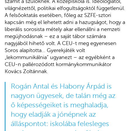
számít a szülőknek. A középiskola is. Ideológiától,
világnézettől, politikai elfogultságoktól függetlenül.
A felsőoktatás esetében, főleg az SZFE-sztori
kapcsán még el lehetett adni a hazugságot, hogy a
liberális sorosista métely akar ellenállni a nemzeti
megújhodásnak – ez a saját tábor számára
nagyjából hihető volt. A CEU-t meg egyenesen
Soros alapította… Gyerekjáték volt
„lekommunikálnia” ugyanezt – az egyébként a
CEU-n pallérozódott kormánykommunikátor
Kovács Zoltánnak.
Rogán Antal és Habony Árpád is
nagyon ügyesek, de talán még az
ő képességeiket is meghaladja,
hogy eladják a jónépnek az
álláspontot: iskolába felesleges