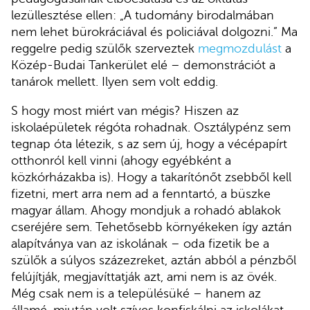
lezüllesztése ellen: „A tudomány birodalmában
nem lehet bürokráciával és policiával dolgozni.” Ma
reggelre pedig szülők szerveztek
megmozdulást
a
Közép-Budai Tankerület elé – demonstrációt a
tanárok mellett. Ilyen sem volt eddig.
S hogy most miért van mégis? Hiszen az
iskolaépületek régóta rohadnak. Osztálypénz sem
tegnap óta létezik, s az sem új, hogy a vécépapírt
otthonról kell vinni (ahogy egyébként a
közkórházakba is). Hogy a takarítónőt zsebből kell
fizetni, mert arra nem ad a fenntartó, a büszke
magyar állam. Ahogy mondjuk a rohadó ablakok
cseréjére sem. Tehetősebb környékeken így aztán
alapítványa van az iskolának – oda fizetik be a
szülők a súlyos százezreket, aztán abból a pénzből
felújítják, megjavíttatják azt, ami nem is az övék.
Még csak nem is a településüké – hanem az
államé, miután volt szíves konfiskálni az iskolákat