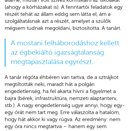
(ahogy a kórházakat is). A fenntartói feladatok egy
részét tehát az állam eddig sem látta el, ám a
szolgáltatásnak azt a részét, amelyet a szülők
mégsem tudnak megoldani, biztosította. A tanárt.
A mostani felháborodáshoz kellett
az égbekiáltó igazságtalanság
megtapasztalása egyrészt.
A tanár régóta éhbéren van tartva, de a sztrájkot
megtiltották neki, maradt hát a polgári
engedetlenség, ha fel akarta hívni a figyelmet a
bajra (bérek, infrastruktúra, nemzeti alaptanterv,
stb.). A nagy engedetlenség ugye annyi, hogy egy-
egy órát nem tart meg. Erre válaszolta a hatalom,
hogy hát akkor ki vagy rúgva. Az eredmény: nem
egy óra nincs megtartva – hanem egy sem.