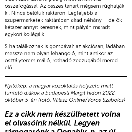
összefogással. Az összes tanárt mégsem rúghatják
ki. Nincs belőlük raktáron. Legfeljebb a
szupermarketek raktárában akad néhány – de ők
kétszer annyit keresnek, mint pályán maradt
egykori kollégáik.
S ha találkoznak is gombával: az akciósan, ládában
messze nem olyan lehangoló, mint amikor az
osztályterem málló, rothadó zegzugából mered
elő.
Nyitókép: a magyar közoktatás helyzete miatt
tüntető diákok a budapesti Margit hídon 2022.
október 5-én (fotó: Válasz Online/Vörös Szabolcs)
Ez a cikk
nem készülhetett volna
el olvasóink nélkül.
Legyen
támogatónk
a Donably-n
, az új,