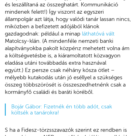
és leszállítaná az összeghatárt. Kommunikáció
mindenek felett!) Így viszont az egyszeri
állampolgár azt látja, hogy valódi tanár lassan nincs,
miközben a befizetett adójából klánok
gazdagodnak: például a minap
láthatóvá vált
Matolcsy-klán. (A mindenféle nemzeti banki
alapítványokba pakolt közpénz mehetett volna ám
a költségvetésbe is, a kiáramoltatott közvagyon
eladása utáni továbbadás extra hasznával
együtt.) Ez persze csak néhány kósza ötlet –
mélyebb kutakodás után jó eséllyel a szükséges
összeg többszörösét is összeszedhetnénk csak a
kormányfő családi és baráti köréből.
Bojár Gábor: Fizetnék én több adót, csak
költsék a tanárokra!
S ha a Fidesz-törzsszavazók szerint ez rendben is