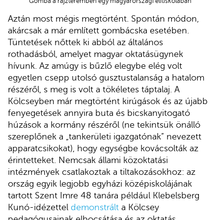
Gomba a rajzteremben egy magyarországi elitiskolában
Aztán most mégis megtörtént. Spontán módon,
akárcsak a már említett gombácska esetében.
Tüntetések nőttek ki abból az általános
rothadásból, amelyet magyar oktatásügynek
hívunk. Az amúgy is bűzlő elegybe elég volt
egyetlen csepp utolsó gusztustalanság a hatalom
részéről, s meg is volt a tökéletes táptalaj. A
Kölcseyben már megtörtént kirúgások és az újabb
fenyegetések annyira buta és bicskanyitogató
húzások a kormány részéről (ne tekintsük önálló
szereplőnek a „tankerületi igazgatónak” nevezett
apparatcsikokat), hogy egységbe kovácsolták az
érintetteket. Nemcsak állami közoktatási
intézmények csatlakoztak a tiltakozásokhoz: az
ország egyik legjobb egyházi középiskolájának
tartott Szent Imre 48 tanára például Klebelsberg
Kunó-idézettel
demonstrált
a Kölcsey
pedagógusainak elbocsátása és az oktatás