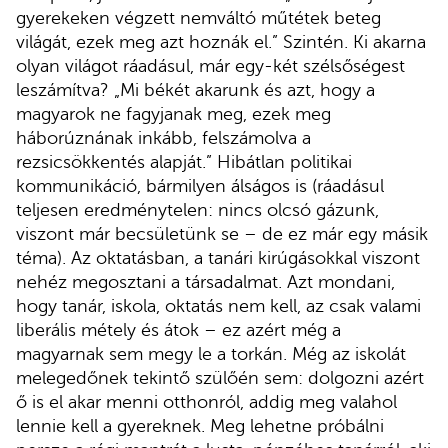
gyerekeken végzett nemváltó műtétek beteg
világát, ezek meg azt hoznák el.” Szintén. Ki akarna
olyan világot ráadásul, már egy-két szélsőségest
leszámítva? „Mi békét akarunk és azt, hogy a
magyarok ne fagyjanak meg, ezek meg
háborúznának inkább, felszámolva a
rezsicsökkentés alapját.” Hibátlan politikai
kommunikáció, bármilyen álságos is (ráadásul
teljesen eredménytelen: nincs olcsó gázunk,
viszont már becsületünk se – de ez már egy másik
téma). Az oktatásban, a tanári kirúgásokkal viszont
nehéz megosztani a társadalmat. Azt mondani,
hogy tanár, iskola, oktatás nem kell, az csak valami
liberális métely és átok – ez azért még a
magyarnak sem megy le a torkán. Még az iskolát
melegedőnek tekintő szülőén sem: dolgozni azért
ő is el akar menni otthonról, addig meg valahol
lennie kell a gyereknek. Meg lehetne próbálni