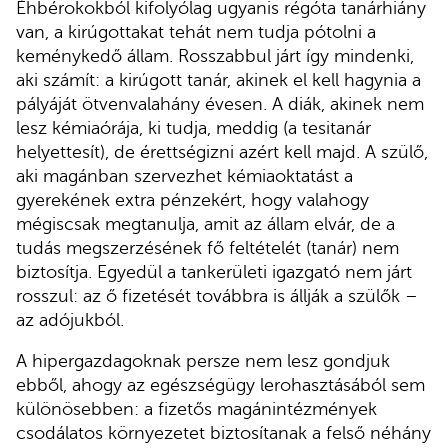
Éhbérokokból kifolyólag ugyanis régóta tanárhiány
van, a kirúgottakat tehát nem tudja pótolni a
keménykedő állam. Rosszabbul járt így mindenki,
aki számít: a kirúgott tanár, akinek el kell hagynia a
pályáját ötvenvalahány évesen. A diák, akinek nem
lesz kémiaórája, ki tudja, meddig (a tesitanár
helyettesít), de érettségizni azért kell majd. A szülő,
aki magánban szervezhet kémiaoktatást a
gyerekének extra pénzekért, hogy valahogy
mégiscsak megtanulja, amit az állam elvár, de a
tudás megszerzésének fő feltételét (tanár) nem
biztosítja. Egyedül a tankerületi igazgató nem járt
rosszul: az ő fizetését továbbra is állják a szülők –
az adójukból.
A hipergazdagoknak persze nem lesz gondjuk
ebből, ahogy az egészségügy lerohasztásából sem
különösebben: a fizetős magánintézmények
csodálatos környezetet biztosítanak a felső néhány