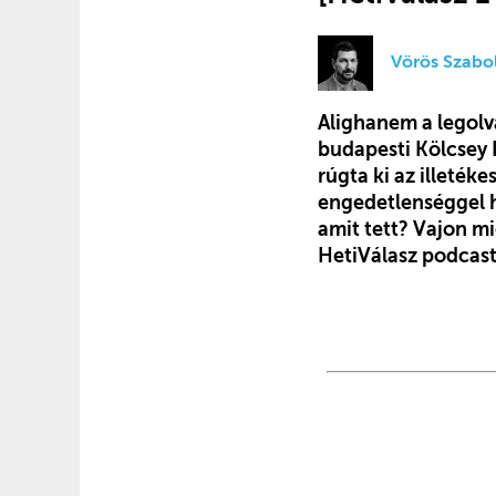
Vörös Szabo
Alighanem a legol
budapesti Kölcsey
rúgta ki az illetéke
engedetlenséggel hí
amit tett? Vajon mi
HetiVálasz podcast