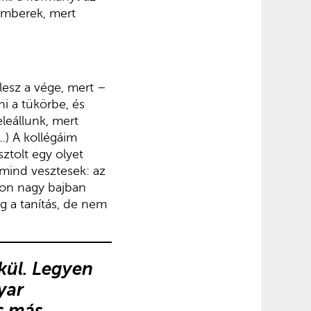
emberek, mert
lesz a vége, mert –
i a tükörbe, és
eleállunk, mert
…) A kollégáim
ztolt egy olyet
mind vesztesek: az
gyon nagy bajban
g a tanítás, de nem
kül.
Legyen
yar
és más