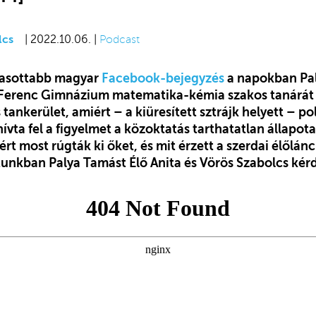
lcs
| 2022.10.06. |
Podcast
vasottabb magyar
Facebook-bejegyzés
a napokban Pal
 Ferenc Gimnázium matematika-kémia szakos tanárát
s tankerület, amiért – a kiüresített sztrájk helyett – po
vta fel a figyelmet a közoktatás tarthatatlan állapot
ért most rúgták ki őket, és mit érzett a szerdai élőlá
unkban Palya Tamást Élő Anita és Vörös Szabolcs kérd