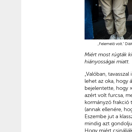
„Felemelő volt.” Di
Miért most rúgták k
hiányosságai miatt.
„Valóban, tavasszal 
lehet az oka, hogy 
bejelentette, hogy 
azért volt furcsa, 
kormányzó frakció t
(annak ellenére, h
Eszembe jut a klass
mindig azt gondolju
Hogy miért csináljá