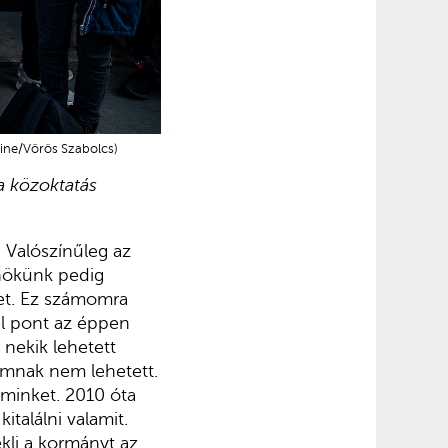
line/Vörös Szabolcs)
a közoktatás
. Valószínűleg az
őnökünk pedig
get. Ez számomra
zel pont az éppen
 nekik lehetett
ámnak nem lehetett.
 minket. 2010 óta
találni valamit.
kli a kormányt az