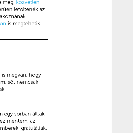
ne meg,
közvetlen
erűen letöltenék az
tlakoznának
-on
is megtehetik.
 is megvan, hogy
am, sőt nemcsak
ak.
 egy sorban álltak
khez mentem, az
mberek, gratuláltak.