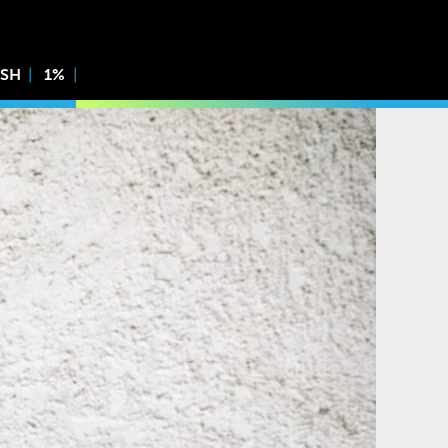
ISH
1%