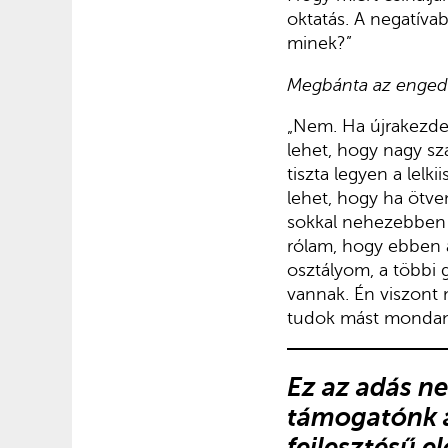
oktatás. A negatíva
minek?”
Megbánta az enged
„Nem. Ha újrakezden
lehet, hogy nagy sz
tiszta legyen a lelk
lehet, hogy ha ötve
sokkal nehezebben é
rólam, hogy ebben a
osztályom, a többi 
vannak. Én viszont 
tudok mást mondani,
Ez az adás
ne
támogatónk
fejlesztésű e