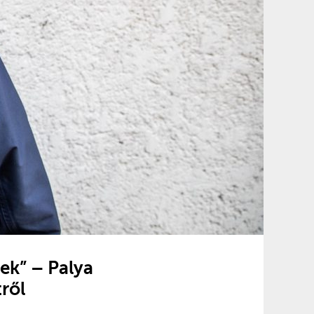
ek” – Palya
ről