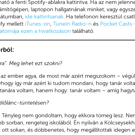
ató a fenti Spotify-ablakra kattintva. Ha az nem jelen
számítógépen, laptopon hallgatnának minket, vagy egysz
mátumban,
ide kattintsanak
. Ha telefonon keresztül csa
fy mellett
iTunes-on
,
TuneIn Radio-n
és
Pocket Casts
atornája ezen a hivatkozáson
található.
rból:
ra”. Meg lehet ezt szokni?
 az ember agya, de most már azért megszokom – végül
hogy így már azért ki tudom mondani, hogy tanár volt
 tanára voltam, hanem hogy: tanár voltam – amíg hagyt
i élőlánc-tüntetésen?
 Tényleg nem gondoltam, hogy ekkora tömeg lesz. Nem
b sorban, rengeteg iskolából. Én nyilván a Kölcseyse
 ott sokan, és döbbenetes, hogy megállítottak idegen e