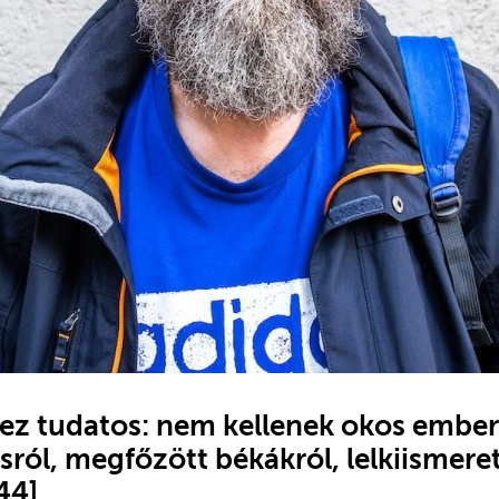
 ez tudatos: nem kellenek okos ember
ról, megfőzött békákról, lelkiismeret
44]