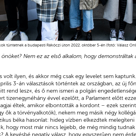
ákok tüntetnek a budapesti Rákóczi úton 2022. október 5-én (fotó: Válasz On
i önöket? Nem ez az első alkalom, hogy demonstráltak 
is volt ilyen, és akkor még csak egy levelet sem kaptunk
április 3-án választások történtek az országban, az új f
»itt rend lesz«, és ő nem ismeri a polgári engedetlensé
mert tizenegynéhány évvel ezelőtt, a Parlament előtt ez
agjai éltek, amikor elbontották a kordont – ezek szerint
ogy ők a törvényalkotók), nekem meg másik négy kollég
zikus béka hasonlat: hideg vízben elkezdtek melegíteni
k, hogy most már nincs lejjebb, de még mindig tudnak ki
k? A kevésbé negatív válasz, hogy egyszerűen nem érde