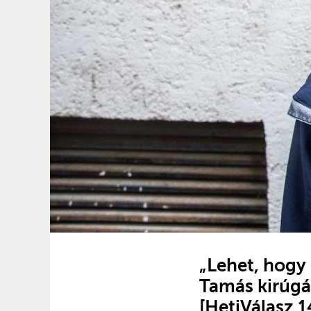
„Lehet, hogy
Tamás kirúgás
[HetiVálasz 1