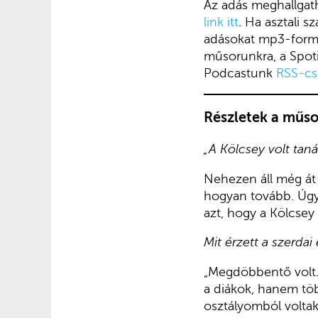
Az adás meghallgath
link itt
. Ha asztali 
adásokat mp3-for
műsorunkra, a Spoti
Podcastunk
RSS-cs
Részletek a műso
„A Kölcsey volt taná
Nehezen áll még át
hogyan tovább. Úgy
azt, hogy a Kölcsey
Mit érzett a szerda
„Megdöbbentő volt.
a diákok, hanem töb
osztályomból voltak