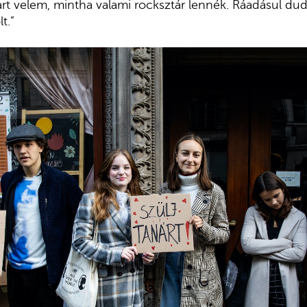
akart velem, mintha valami rocksztár lennék. Ráadásul du
t.”