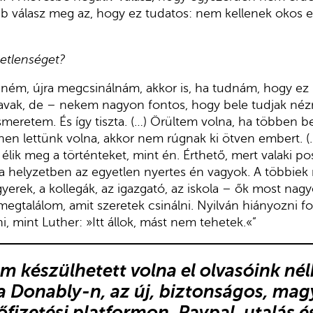
bb válasz meg az, hogy ez tudatos: nem kellenek okos 
etlenséget?
ém, újra megcsinálnám, akkor is, ha tudnám, hogy ez 
avak, de – nekem nagyon fontos, hogy bele tudjak nézn
iismeretem. És így tiszta. (…) Örültem volna, ha többen b
nen lettünk volna, akkor nem rúgnak ki ötven embert. (
lik meg a történteket, mint én. Érthető, mert valaki pos
 helyzetben az egyetlen nyertes én vagyok. A többiek 
gyerek, a kollegák, az igazgató, az iskola – ők most na
megtalálom, amit szeretek csinálni. Nyilván hiányozni fo
 mint Luther: »Itt állok, mást nem tehetek.«”
m készülhetett volna el olvasóink nél
a Donably-n
, az új, biztonságos, mag
lőfizetési platformon.
Paypal, utalás 