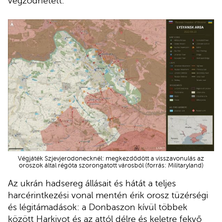
végződhetett.
Végjáték Szjevjerodonecknél: megkezdődött a visszavonulás az
oroszok által régóta szorongatott városból (forrás: Militaryland)
Az ukrán hadsereg állásait és hátát a teljes
harcérintkezési vonal mentén érik orosz tüzérségi
és légitámadások: a Donbaszon kívül többek
között Harkivot és az attól délre és keletre fekvő