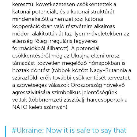
keresztül következetesen csökkentették a
katonai potenciált, és a katonai struktúrát
mindenekelőtt a nemzetközi katonai
kooperációkban való részvételre alkalmas
módon alakították át (az ilyen műveletekben az
ellenség főleg irreguláris fegyveres
formációkból állhatott). A potenciál
csökkentéséről még az Ukrajna elleni orosz
támadást közvetlen megelőző hónapokban is
hoztak döntést (többek között Nagy-Britannia a
szárazföldi erők további csökkentését tervezte),
a szövetséges válaszok Oroszország növekvő
agresszivitására szimbolikus jelentőségűek
voltak (többnemzeti zászlóalj-harccsoportok a
NATO keleti szárnyán).
#Ukraine
: Now it is safe to say that