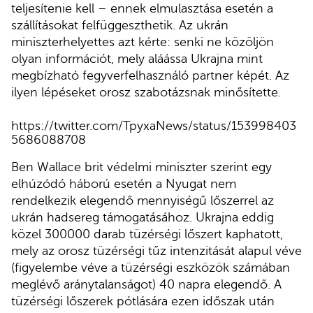
teljesítenie kell – ennek elmulasztása esetén a
szállításokat felfüggeszthetik. Az ukrán
miniszterhelyettes azt kérte: senki ne közöljön
olyan információt, mely aláássa Ukrajna mint
megbízható fegyverfelhasználó partner képét. Az
ilyen lépéseket orosz szabotázsnak minősítette.
https://twitter.com/TpyxaNews/status/153998403
5686088708
Ben Wallace brit védelmi miniszter szerint egy
elhúzódó háború esetén a Nyugat nem
rendelkezik elegendő mennyiségű lőszerrel az
ukrán hadsereg támogatásához. Ukrajna eddig
közel 300000 darab tüzérségi lőszert kaphatott,
mely az orosz tüzérségi tűz intenzitását alapul véve
(figyelembe véve a tüzérségi eszközök számában
meglévő aránytalanságot) 40 napra elegendő. A
tüzérségi lőszerek pótlására ezen időszak után