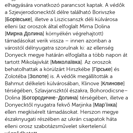
elhagyására vonatkozó parancsot kaptak. A védők
a Szjevjerodonecktől délre található Borivszke
[Борівське], illetve a Liszicsanszk déli külvárosa
elleni (az oroszok által elfoglalt Mirna Dolina
[Мирна Долина] környékén végrehajtott)
támadásokat verik vissza – innen azonban a
várostól délnyugatra szorulnak ki: az ellenség
Donyeck megye határán elfoglalta a több napon át
tartott Mikolajivkát [Миколаївка]. Az oroszok
behatolhattak a körülzárt Hirszkébe [Гірське] és
Zolotéba [Золоте] is. A védők megállították a
Bahmut délkeleti külvárosában, Klinove [Клинове]
térségében, Szlavjanszktól északra, Bohorodicsne–
Dolina [Богородичне-Долина] térségében, illetve a
Donyecktől nyugatra fekvő Marjinka [Мар’їнка]
ellen megkísérelt támadásokat. Herszon megye
északnyugati részében az ukrán csapatok háta
elleni orosz szabotázsművelet sikertelenül