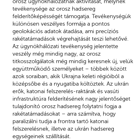
orosz ügynökhálózatnak aktivitását, melynek
tevékenysége az orosz hadsereg
felderítőképésségét támogatja. Tevékenységük
különösen veszélyes formája a pontos
geolokációs adatok átadása, ami precíziós
rakétatámadások végrehajtását teszi lehetővé.
Az ügynökhálózati tevékenység jelentette
veszély még mindig nagy, az orosz
titkosszolgálatok még mindig keresnek új, velük
együttműködő személyeket – többek között
azok soraiban, akik Ukrajna keleti régióiból a
középsőbe és a nyugatiba költöztek. Az ukrán
erők, katonai felszerelés-raktárak és vasúti
infrastruktúra felderítésének nagy jelentőséget
tulajdonító orosz hadsereg folytatni fogja a
rakétatámadásokat – arra számítva, hogy
paralizálni tudja a frontra tartó katonai
felszerelésnek, illetve az ukrán hadsereg
egységeinek szállítását.