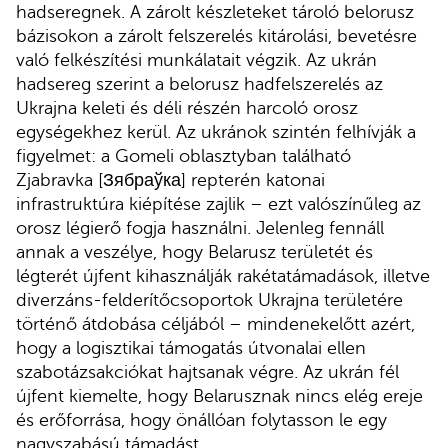
hadseregnek. A zárolt készleteket tároló belorusz
bázisokon a zárolt felszerelés kitárolási, bevetésre
való felkészítési munkálatait végzik. Az ukrán
hadsereg szerint a belorusz hadfelszerelés az
Ukrajna keleti és déli részén harcoló orosz
egységekhez kerül. Az ukránok szintén felhívják a
figyelmet: a Gomeli oblasztyban található
Zjabravka [Зябраўка] repterén katonai
infrastruktúra kiépítése zajlik – ezt valószínűleg az
orosz légierő fogja használni. Jelenleg fennáll
annak a veszélye, hogy Belarusz területét és
légterét újfent kihasználják rakétatámadások, illetve
diverzáns-felderítőcsoportok Ukrajna területére
történő átdobása céljából – mindenekelőtt azért,
hogy a logisztikai támogatás útvonalai ellen
szabotázsakciókat hajtsanak végre. Az ukrán fél
újfent kiemelte, hogy Belarusznak nincs elég ereje
és erőforrása, hogy önállóan folytasson le egy
nagyszabású támadást.