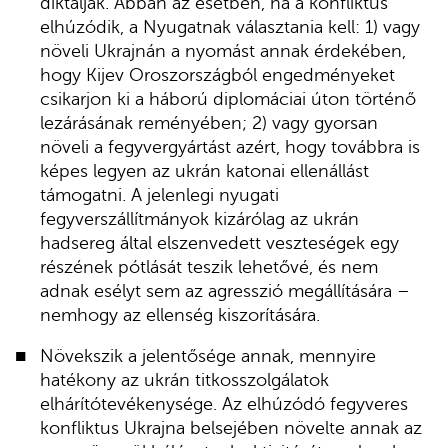
diktálják. Abban az esetben, ha a konfliktus
elhúzódik, a Nyugatnak választania kell: 1) vagy
növeli Ukrajnán a nyomást annak érdekében,
hogy Kijev Oroszországból engedményeket
csikarjon ki a háború diplomáciai úton történő
lezárásának reményében; 2) vagy gyorsan
növeli a fegyvergyártást azért, hogy továbbra is
képes legyen az ukrán katonai ellenállást
támogatni. A jelenlegi nyugati
fegyverszállítmányok kizárólag az ukrán
hadsereg által elszenvedett veszteségek egy
részének pótlását teszik lehetővé, és nem
adnak esélyt sem az agresszió megállítására –
nemhogy az ellenség kiszorítására.
Növekszik a jelentősége annak, mennyire
hatékony az ukrán titkosszolgálatok
elhárítótevékenysége. Az elhúzódó fegyveres
konfliktus Ukrajna belsejében növelte annak az