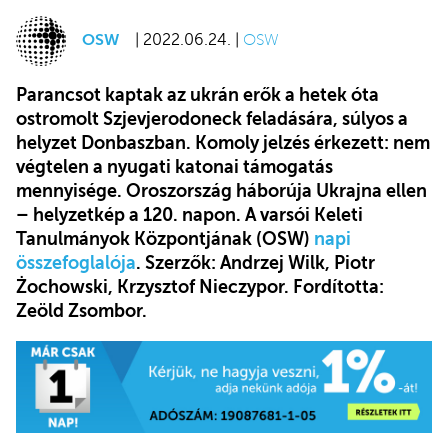
OSW
| 2022.06.24. |
OSW
Parancsot kaptak az ukrán erők a hetek óta
ostromolt Szjevjerodoneck feladására, súlyos a
helyzet Donbaszban. Komoly jelzés érkezett: nem
végtelen a nyugati katonai támogatás
mennyisége. Oroszország háborúja Ukrajna ellen
– helyzetkép a 120. napon. A varsói Keleti
Tanulmányok Központjának (OSW)
napi
összefoglalója
. Szerzők: Andrzej Wilk, Piotr
Żochowski, Krzysztof Nieczypor. Fordította:
Zeöld Zsombor.