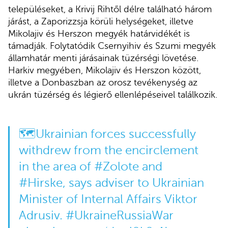
településeket, a Krivij Rihtől délre található három
járást, a Zaporizzsja körüli helységeket, illetve
Mikolajiv és Herszon megyék határvidékét is
támadják. Folytatódik Csernyihiv és Szumi megyék
államhatár menti járásainak tüzérségi lövetése.
Harkiv megyében, Mikolajiv és Herszon között,
illetve a Donbaszban az orosz tevékenység az
ukrán tüzérség és légierő ellenlépéseivel találkozik.
🗺️Ukrainian forces successfully
withdrew from the encirclement
in the area of
#Zolote
and
#Hirske
, says adviser to Ukrainian
Minister of Internal Affairs Viktor
Adrusiv.
#UkraineRussiaWar