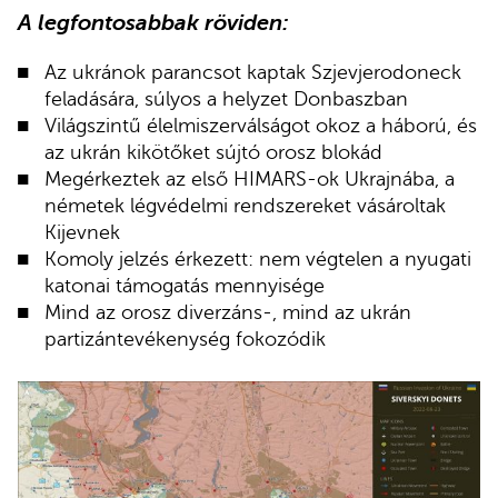
A legfontosabbak röviden:
Az ukránok parancsot kaptak Szjevjerodoneck
feladására, súlyos a helyzet Donbaszban
Világszintű élelmiszerválságot okoz a háború, és
az ukrán kikötőket sújtó orosz blokád
Megérkeztek az első HIMARS-ok Ukrajnába, a
németek légvédelmi rendszereket vásároltak
Kijevnek
Komoly jelzés érkezett: nem végtelen a nyugati
katonai támogatás mennyisége
Mind az orosz diverzáns-, mind az ukrán
partizántevékenység fokozódik