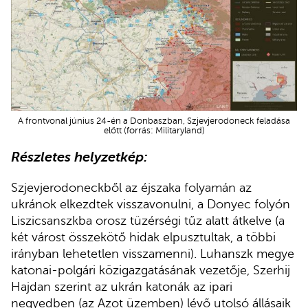
A frontvonal június 24-én a Donbaszban, Szjevjerodoneck feladása
előtt (forrás: Militaryland)
Részletes helyzetkép:
Szjevjerodoneckből az éjszaka folyamán az
ukránok elkezdtek visszavonulni, a Donyec folyón
Liszicsanszkba orosz tüzérségi tűz alatt átkelve (a
két várost összekötő hidak elpusztultak, a többi
irányban lehetetlen visszamenni). Luhanszk megye
katonai-polgári közigazgatásának vezetője, Szerhij
Hajdan szerint az ukrán katonák az ipari
negyedben (az Azot üzemben) lévő utolsó állásaik