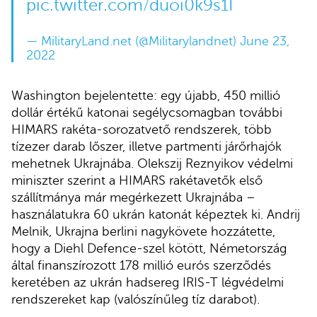
pic.twitter.com/duoi0k9s1I
— MilitaryLand.net (@Militarylandnet)
June 23,
2022
Washington bejelentette: egy újabb, 450 millió
dollár értékű katonai segélycsomagban további
HIMARS rakéta-sorozatvető rendszerek, több
tízezer darab lőszer, illetve partmenti járőrhajók
mehetnek Ukrajnába. Olekszij Reznyikov védelmi
miniszter szerint a HIMARS rakétavetők első
szállítmánya már megérkezett Ukrajnába –
használatukra 60 ukrán katonát képeztek ki. Andrij
Melnik, Ukrajna berlini nagykövete hozzátette,
hogy a Diehl Defence-szel kötött, Németország
által finanszírozott 178 millió eurós szerződés
keretében az ukrán hadsereg IRIS-T légvédelmi
rendszereket kap (valószínűleg tíz darabot).