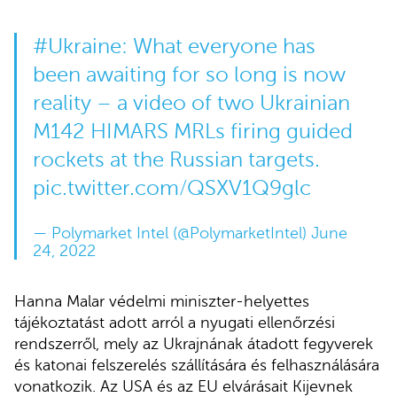
#Ukraine
: What everyone has
been awaiting for so long is now
reality – a video of two Ukrainian
M142 HIMARS MRLs firing guided
rockets at the Russian targets.
pic.twitter.com/QSXV1Q9glc
— Polymarket Intel (@PolymarketIntel)
June
24, 2022
Hanna Malar védelmi miniszter-helyettes
tájékoztatást adott arról a nyugati ellenőrzési
rendszerről, mely az Ukrajnának átadott fegyverek
és katonai felszerelés szállítására és felhasználására
vonatkozik. Az USA és az EU elvárásait Kijevnek