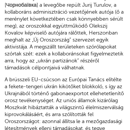
[Чорнобаївка] a levegőbe repült Jurij Turulov, a
kollaboráns adminisztráció vezetőjének autója (ő a
merénylet következtében csak könnyebben sérült
meg), az oroszokkal együttműködő Olekszij
Kovalov képviselő autójára rálőttek, Herszonban
meghalt az „Új Oroszország” szervezet egyik
aktivistája. A megszállt területeken szórólapokat
szórtak szét: ezek a kollaboránsokat figyelmeztetik
arra, hogy az „ukrán partizánok” részéről
támadások célpontjaivá válhatnak.
A brüsszeli EU-csúcson az Európai Tanács elítélte
a fekete-tengeri ukrán kikötőket blokkoló, s így az
Ukrajnából történő gabonaexportot ellehetetlenítő
orosz tevékenységet. Az uniós államok kizárólag
Moszkvát hibáztatták a világszintű élelmiszerválság
kiprovokálásáért, és arra szólították fel
Oroszországot: azonnal állítsa le a mezőgazdasági
létesítmények elleni támadásokat, és tegye