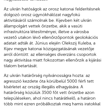
Az ukrán hatóságok az orosz katonai felderítésnek
dolgozó orosz ügynökhálózat nagyfokú
aktivitásáról számolnak be. Kijevben két ukrán
állampolgárt vettek őrizetbe, akik a vasúti
infrastruktúra létesítményei, illetve a városba
vezető utakon lévő ellenőrzőpontok geolokációs
adatait adták át. Június elején Olekszij Kuleba, a
Kijev megye katonai közigazgatásának vezetője
arról döntött: az ellenséges diverzáns csoportok
nagy aktivitása miatt fokozottan ellenőrzik a kijárási
tilalom betartását.
Az ukrán határőrség nyilvánosságra hozta: az
agresszió kezdete óta körülbelül 5000 férfi tett
kísérletet az ország illegális elhagyására. A
határőrség közülük 3500 főt vett őrizetbe azon
településeken, ahol nincs határátkelő, a határon
több mint ezren próbálkoztak meg hamis iratokkal