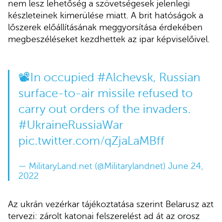
nem lesz lehetőség a szövetségesek jelenlegi
készleteinek kimerülése miatt. A brit hatóságok a
lőszerek előállításának meggyorsítása érdekében
megbeszéléseket kezdhettek az ipar képviselőivel.
📽️In occupied
#Alchevsk
, Russian
surface-to-air missile refused to
carry out orders of the invaders.
#UkraineRussiaWar
pic.twitter.com/qZjaLaMBff
— MilitaryLand.net (@Militarylandnet)
June 24,
2022
Az ukrán vezérkar tájékoztatása szerint Belarusz azt
tervezi: zárolt katonai felszerelést ad át az orosz