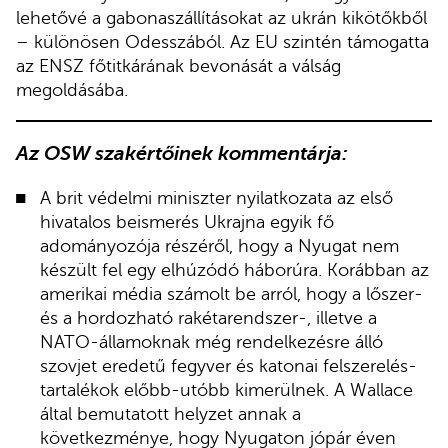
lehetővé a gabonaszállításokat az ukrán kikötőkből
– különösen Odesszából. Az EU szintén támogatta
az ENSZ főtitkárának bevonását a válság
megoldásába.
Az OSW szakértőinek kommentárja:
A brit védelmi miniszter nyilatkozata az első
hivatalos beismerés Ukrajna egyik fő
adományozója részéről, hogy a Nyugat nem
készült fel egy elhúzódó háborúra. Korábban az
amerikai média számolt be arról, hogy a lőszer-
és a hordozható rakétarendszer-, illetve a
NATO-államoknak még rendelkezésre álló
szovjet eredetű fegyver és katonai felszerelés-
tartalékok előbb-utóbb kimerülnek. A Wallace
által bemutatott helyzet annak a
következménye, hogy Nyugaton jópár éven