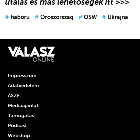
utalás és más lehetőségek itt >>>
#
háború
#
Oroszország
#
OSW
#
Ukrajna
Impresszum
Adatvédelem
ÁSZF
Médiaajánlat
Támogatás
Podcast
Webshop