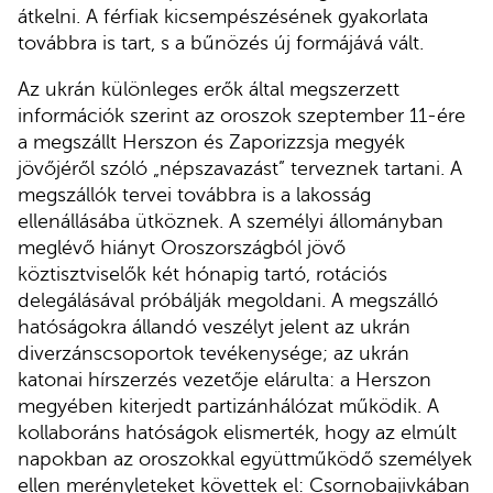
átkelni. A férfiak kicsempészésének gyakorlata
továbbra is tart, s a bűnözés új formájává vált.
Az ukrán különleges erők által megszerzett
információk szerint az oroszok szeptember 11-ére
a megszállt Herszon és Zaporizzsja megyék
jövőjéről szóló „népszavazást” terveznek tartani. A
megszállók tervei továbbra is a lakosság
ellenállásába ütköznek. A személyi állományban
meglévő hiányt Oroszországból jövő
köztisztviselők két hónapig tartó, rotációs
delegálásával próbálják megoldani. A megszálló
hatóságokra állandó veszélyt jelent az ukrán
diverzánscsoportok tevékenysége; az ukrán
katonai hírszerzés vezetője elárulta: a Herszon
megyében kiterjedt partizánhálózat működik. A
kollaboráns hatóságok elismerték, hogy az elmúlt
napokban az oroszokkal együttműködő személyek
ellen merényleteket követtek el: Csornobajivkában