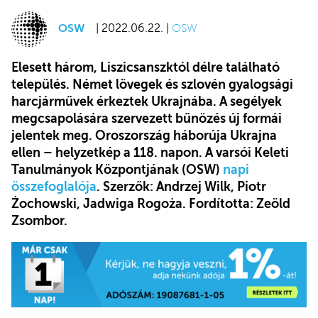
OSW
| 2022.06.22. |
OSW
Elesett három, Liszicsanszktól délre található
település. Német lövegek és szlovén gyalogsági
harcjárművek érkeztek Ukrajnába. A segélyek
megcsapolására szervezett bűnözés új formái
jelentek meg. Oroszország háborúja Ukrajna
ellen – helyzetkép a 118. napon. A varsói Keleti
Tanulmányok Központjának (OSW)
napi
összefoglalója
. Szerzők: Andrzej Wilk, Piotr
Żochowski, Jadwiga Rogoża. Fordította: Zeöld
Zsombor.