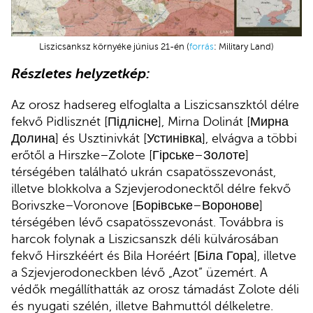
Liszicsanksz környéke június 21-én (
forrás
: Military Land)
Részletes helyzetkép:
Az orosz hadsereg elfoglalta a Liszicsanszktól délre
fekvő Pidlisznét [Підлісне], Mirna Dolinát [Мирна
Долина] és Usztinivkát [Устинівка], elvágva a többi
erőtől a Hirszke–Zolote [Гірське–Золоте]
térségében található ukrán csapatösszevonást,
illetve blokkolva a Szjevjerodonecktől délre fekvő
Borivszke–Voronove [Борівське–Воронове]
térségében lévő csapatösszevonást. Továbbra is
harcok folynak a Liszicsanszk déli külvárosában
fekvő Hirszkéért és Bila Horéért [Біла Гора], illetve
a Szjevjerodoneckben lévő „Azot” üzemért. A
védők megállíthatták az orosz támadást Zolote déli
és nyugati szélén, illetve Bahmuttól délkeletre.