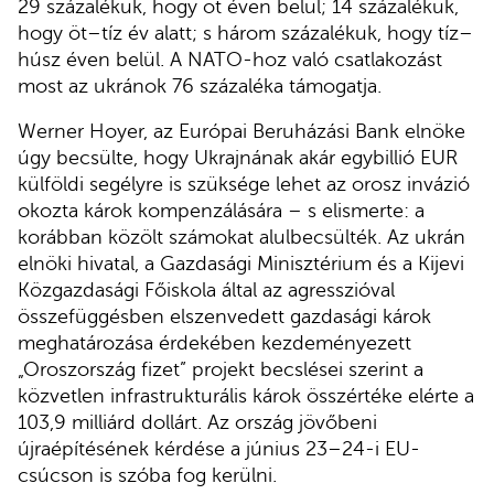
29 százalékuk, hogy öt éven belül; 14 százalékuk,
hogy öt–tíz év alatt; s három százalékuk, hogy tíz–
húsz éven belül. A NATO-hoz való csatlakozást
most az ukránok 76 százaléka támogatja.
Werner Hoyer, az Európai Beruházási Bank elnöke
úgy becsülte, hogy Ukrajnának akár egybillió EUR
külföldi segélyre is szüksége lehet az orosz invázió
okozta károk kompenzálására – s elismerte: a
korábban közölt számokat alulbecsülték. Az ukrán
elnöki hivatal, a Gazdasági Minisztérium és a Kijevi
Közgazdasági Főiskola által az agresszióval
összefüggésben elszenvedett gazdasági károk
meghatározása érdekében kezdeményezett
„Oroszország fizet” projekt becslései szerint a
közvetlen infrastrukturális károk összértéke elérte a
103,9 milliárd dollárt. Az ország jövőbeni
újraépítésének kérdése a június 23–24-i EU-
csúcson is szóba fog kerülni.