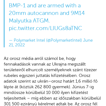
BMP-1 and are armed with a
20mm autocannon and 9M14
Malyutka ATGM.
pic.twitter.com/LlUGs8aTNC
— Polymarket Intel (@PolymarketIntel)
June
21, 2022
Az orosz média arról számol be, hogy
fennakadások vannak az Ukrajna megszállt
területeiről elhurcolt személyeknek szánt tízezer
rubeles egyszeri juttatás kifizetésében. Orosz
adatok szerint az ukrán–orosz határt 1,6 millió fő
lépte át (köztük 262 800 gyermek). Június 7-ig
mindössze körülbelül 10 000 ilyen kifizetést
teljesítettek – míg ebben az időszakban körülbelül
301 500 ezirányú kérelmet adtak be. Az orosz fél