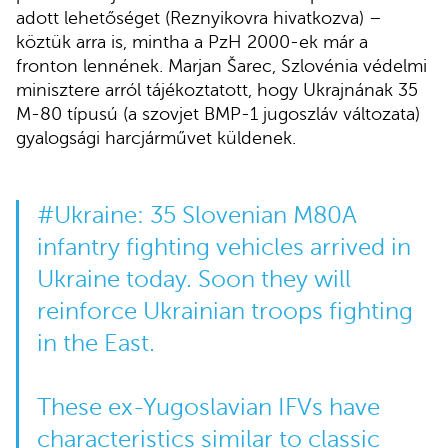
adott lehetőséget (Reznyikovra hivatkozva) –
köztük arra is, mintha a PzH 2000-ek már a
fronton lennének. Marjan Šarec, Szlovénia védelmi
minisztere arról tájékoztatott, hogy Ukrajnának 35
M-80 típusú (a szovjet BMP-1 jugoszláv változata)
gyalogsági harcjárművet küldenek.
#Ukraine
: 35 Slovenian M80A
infantry fighting vehicles arrived in
Ukraine today. Soon they will
reinforce Ukrainian troops fighting
in the East.
These ex-Yugoslavian IFVs have
characteristics similar to classic