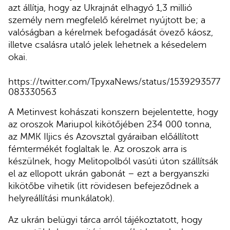
azt állítja, hogy az Ukrajnát elhagyó 1,3 millió
személy nem megfelelő kérelmet nyújtott be; a
valóságban a kérelmek befogadását övező káosz,
illetve csalásra utaló jelek lehetnek a késedelem
okai.
https://twitter.com/TpyxaNews/status/1539293577
083330563
A Metinvest kohászati konszern bejelentette, hogy
az oroszok Mariupol kikötőjében 234 000 tonna,
az MMK Iljics és Azovsztal gyáraiban előállított
fémtermékét foglaltak le. Az oroszok arra is
készülnek, hogy Melitopolból vasúti úton szállítsák
el az ellopott ukrán gabonát – ezt a bergyanszki
kikötőbe vihetik (itt rövidesen befejeződnek a
helyreállítási munkálatok).
Az ukrán belügyi tárca arról tájékoztatott, hogy