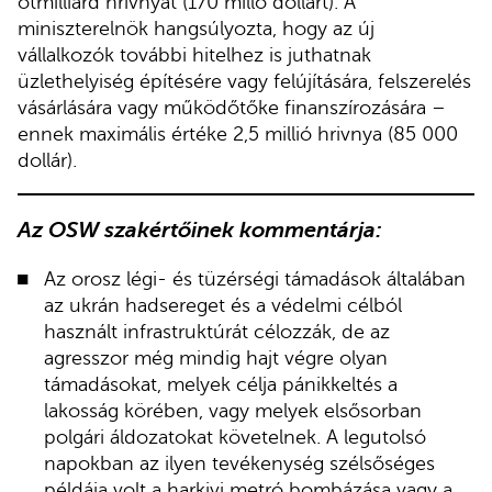
ötmilliárd hrivnyát (170 milló dollárt). A
miniszterelnök hangsúlyozta, hogy az új
vállalkozók további hitelhez is juthatnak
üzlethelyiség építésére vagy felújítására, felszerelés
vásárlására vagy működőtőke finanszírozására –
ennek maximális értéke 2,5 millió hrivnya (85 000
dollár).
Az OSW szakértőinek kommentárja:
Az orosz légi- és tüzérségi támadások általában
az ukrán hadsereget és a védelmi célból
használt infrastruktúrát célozzák, de az
agresszor még mindig hajt végre olyan
támadásokat, melyek célja pánikkeltés a
lakosság körében, vagy melyek elsősorban
polgári áldozatokat követelnek. A legutolsó
napokban az ilyen tevékenység szélsőséges
példája volt a harkivi metró bombázása vagy a