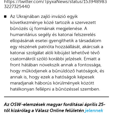
https://twitter.com/TpyxaNews/status/153948983
3227325440
Az Ukrajnában zajló invázió egyik
következménye közé tartozik a szervezett
bűnözés új formáinak megjelenése. A
humanitárius segély és katonai felszerelés
ellopásának esetei gyengíthetik a társadalom
egy részének patrióta hozzáállását, akárcsak a
katonai szolgálat alóli kibújást lehetővé tévő
csatornákról szóló korábbi jelzések. Emiatt a
front hátában növekszik annak a fontossága,
hogy működjenek a bűnüldöző hatóságok, és
annak is, hogy ezek a hatóságok képesek
maradjanak háborús körülmények között
hatékonyan fellépni a bűnözéssel szemben.
Az OSW-elemzések magyar fordításai április 25-
től kizárólag a Válasz Online felületén
jelennek