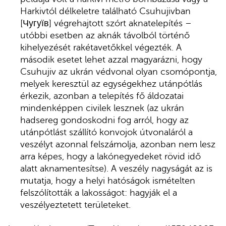
Harkivtól délkeletre található Csuhujivban
[Чугуїв] végrehajtott szórt aknatelepítés –
utóbbi esetben az aknák távolból történő
kihelyezését rakétavetőkkel végezték. A
második esetet lehet azzal magyarázni, hogy
Csuhujiv az ukrán védvonal olyan csomópontja,
melyek keresztül az egységekhez utánpótlás
érkezik, azonban a telepítés fő áldozatai
mindenképpen civilek lesznek (az ukrán
hadsereg gondoskodni fog arról, hogy az
utánpótlást szállító konvojok útvonaláról a
veszélyt azonnal felszámolja, azonban nem lesz
arra képes, hogy a lakónegyedeket rövid idő
alatt aknamentesítse). A veszély nagyságát az is
mutatja, hogy a helyi hatóságok ismételten
felszólították a lakosságot: hagyják el a
veszélyeztetett területeket.