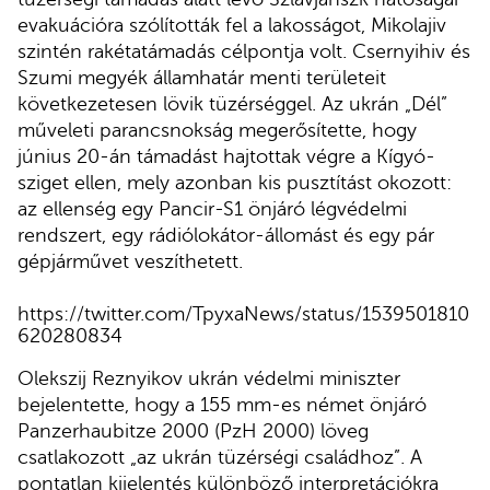
evakuációra szólították fel a lakosságot, Mikolajiv
szintén rakétatámadás célpontja volt. Csernyihiv és
Szumi megyék államhatár menti területeit
következetesen lövik tüzérséggel. Az ukrán „Dél”
műveleti parancsnokság megerősítette, hogy
június 20-án támadást hajtottak végre a Kígyó-
sziget ellen, mely azonban kis pusztítást okozott:
az ellenség egy Pancir-S1 önjáró légvédelmi
rendszert, egy rádiólokátor-állomást és egy pár
gépjárművet veszíthetett.
https://twitter.com/TpyxaNews/status/1539501810
620280834
Olekszij Reznyikov ukrán védelmi miniszter
bejelentette, hogy a 155 mm-es német önjáró
Panzerhaubitze 2000 (PzH 2000) löveg
csatlakozott „az ukrán tüzérségi családhoz”. A
pontatlan kijelentés különböző interpretációkra