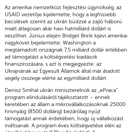
Az amerikai nemzetközi fejlesztési ügynökség, az
USAID vezetője kijelentette, hogy a legfrissebb
becslések szerint az ukrán büdzsé a zajló háború
miatt átlagosan akár havi hatmilliárd dollárt is
veszíthet. Június elején Bridget Brink kijevi amerikai
nagykövet bejelentette: Washington a
megtámadott országnak 7,5 milliárd dollár értékben
ad támogatást a költségvetési kiadások
finanszírozására, s azt is megjegyezte: az
Ukrajnának az Egyesült Államok által már átadott
segély összege elérte az egymilliárd dollárt.
Denisz Smihal ukrán miniszterelnök az „ePraca”
program elindulásáról tájékoztatott – ennek
keretében az állam a mikrovállalkozásoknak 25000
hrivnyáig (8500 dollárig) bezárólag nyújt
támogatást annak érdekében, hogy új vállalkozást
indítsanak. A program éves költségvetése eléri az