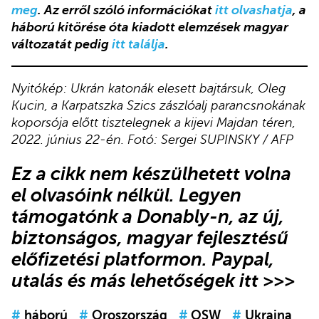
meg
. Az erről szóló információkat
itt olvashatja
, a
háború kitörése óta kiadott elemzések magyar
változatát pedig
itt találja
.
Nyitókép: Ukrán katonák elesett bajtársuk, Oleg
Kucin, a Karpatszka Szics zászlóalj parancsnokának
koporsója előtt tisztelegnek a kijevi Majdan téren,
2022. június 22-én. Fotó: Sergei SUPINSKY / AFP
Ez a cikk
nem készülhetett volna
el olvasóink nélkül.
Legyen
támogatónk
a Donably-n
, az új,
biztonságos, magyar fejlesztésű
előfizetési platformon.
Paypal,
utalás és más lehetőségek itt >>>
#
háború
#
Oroszország
#
OSW
#
Ukrajna