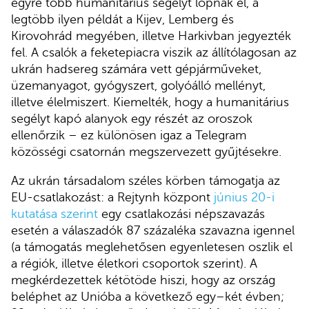
egyre több humanitárius segélyt lopnak el, a
legtöbb ilyen példát a Kijev, Lemberg és
Kirovohrád megyében, illetve Harkivban jegyezték
fel. A csalók a feketepiacra viszik az állítólagosan az
ukrán hadsereg számára vett gépjárműveket,
üzemanyagot, gyógyszert, golyóálló mellényt,
illetve élelmiszert. Kiemelték, hogy a humanitárius
segélyt kapó alanyok egy részét az oroszok
ellenőrzik – ez különösen igaz a Telegram
közösségi csatornán megszervezett gyűjtésekre.
Az ukrán társadalom széles körben támogatja az
EU-csatlakozást: a Rejtynh központ
június 20-i
kutatása szerint
egy csatlakozási népszavazás
esetén a válaszadók 87 százaléka szavazna igennel
(a támogatás meglehetősen egyenletesen oszlik el
a régiók, illetve életkori csoportok szerint). A
megkérdezettek kétötöde hiszi, hogy az ország
beléphet az Unióba a következő egy–két évben;