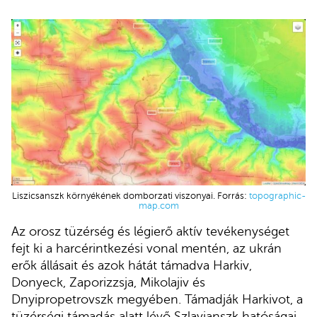
Liszicsanszk környékének domborzati viszonyai. Forrás:
topographic-
map.com
Az orosz tüzérség és légierő aktív tevékenységet
fejt ki a harcérintkezési vonal mentén, az ukrán
erők állásait és azok hátát támadva Harkiv,
Donyeck, Zaporizzsja, Mikolajiv és
Dnyipropetrovszk megyében. Támadják Harkivot, a
tüzérségi támadás alatt lévő Szlavjanszk hatóságai