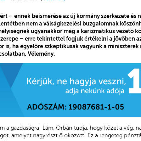
rt – ennek beismerése az új kormány szerkezete és n
lentétben nem a válságkezelési buzgalomnak köszönh
mélyiségnek ugyanakkor még a karizmatikus vezető k
szerepe – erre tekintettel fogjuk értékelni a jövőben 
r is, ha egyelőre szkeptikusak vagyunk a miniszterek
csolatban. Vélemény.
m a gazdaságra! Lám, Orbán tudja, hogy közel a vég, na
ágot, amelyet nagyrészt ő okozott! Ez a rengeteg pénzt