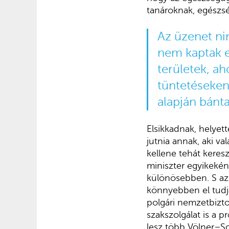
tanároknak, egészs
Az üzenet n
nem kaptak e
területek, ah
tüntetéseken
alapján bánta
Elsikkadnak, helyett
jutnia annak, aki v
kellene tehát keres
miniszter egyikekén
különösebben. S az 
könnyebben el tudja
polgári nemzetbizto
szakszolgálat is a 
lesz több Völner–Sc