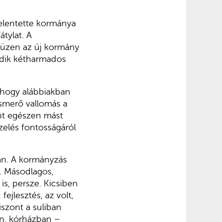
jelentette kormánya
átylat. A
 üzen az új kormány
edik kétharmados
 hogy alábbiakban
ismerő vallomás a
nt egészen mást
zelés fontosságáról
van. A kormányzás
. Másodlagos,
s, persze. Kicsiben
ejlesztés, az volt,
iszont a suliban
ban, kórházban –