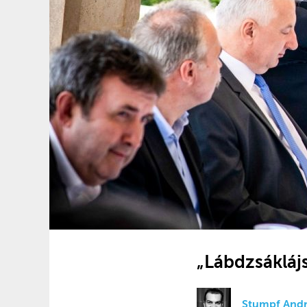
„Lábdzsákláj
Stumpf Andr