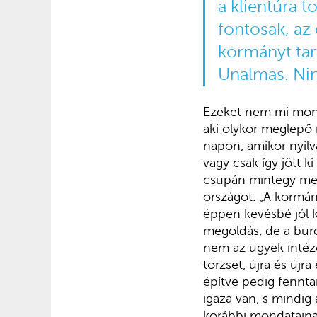
a klientúra t
fontosak, az
kormányt tar
Unalmas. Ninc
Ezeket nem mi mond
aki olykor meglepő n
napon, amikor nyilv
vagy csak így jött 
csupán mintegy mell
országot. „A kormán
éppen kevésbé jól k
megoldás, de a bürok
nem az ügyek intézé
törzset, újra és újr
építve pedig fennta
igaza van, s mindig 
korábbi mondatainak