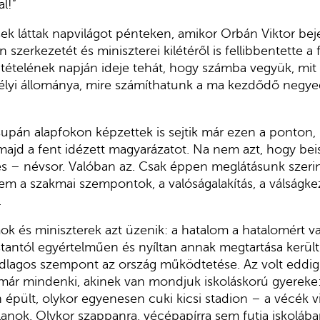
l!”
ek láttak napvilágot pénteken, amikor Orbán Viktor be
 szerkezetét és miniszterei kilétéről is fellibbentette a f
tételének napján ideje tehát, hogy számba vegyük, mit
élyi állománya, mire számíthatunk a ma kezdődő negy
upán alapfokon képzettek is sejtik már ezen a ponton,
majd a fent idézett magyarázatot. Na nem azt, hogy be
s – névsor. Valóban az. Csak éppen meglátásunk szeri
em a szakmai szempontok, a valóságalakítás, a válságke
.
ok és miniszterek azt üzenik: a hatalom a hatalomért 
antól egyértelműen és nyíltan annak megtartása került
lagos szempont az ország működtetése. Az volt eddig i
már mindenki, akinek van mondjuk iskoláskorú gyereke: f
 épült, olykor egyenesen cuki kicsi stadion – a vécék v
atlanok. Olykor szappanra, vécépapírra sem futja iskolá