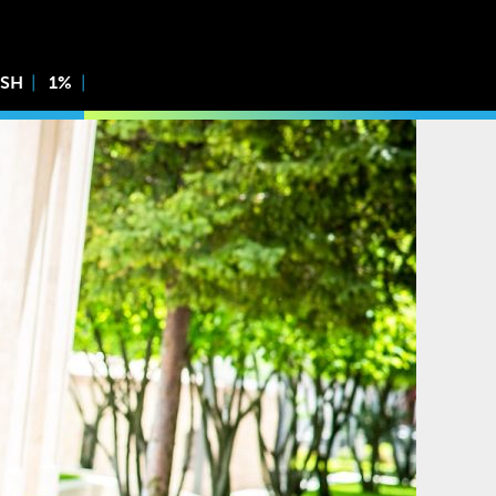
ISH
1%