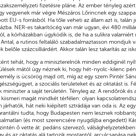
, szakszemélyzeti fizetésre pláne. Az ember tényleg azér
gy vegyenek már végre Mészáros Lőrincnek egy szappa
t EU-s forrásból. Ha tőle veheti az állam azt is, talán
ázba. NER-es takarítócég van már ugyan, évi 480 milli
ól, a kórházakban ügyködik is, de ha a sulikra valamiért
Antal, a rutinos feltaláló szabadalmaztasson mondjuk vad
belőle százcsilliárdért. Akkor talán lesz takarítás az isk
tént tehát, hogy a miniszterelnök minden eddiginél nyílt
lések mától úgy néznek ki, hogy hét-nyolc-kilenc pénz
személy is ücsörög majd ott, míg az egy szem Pintér Sánd
szségügyet, a szociális területeket és az oktatást is. Fé
 miniszter a saját területén. Tényleg az. A rendőrök és
ól kiismeri magát mindkét térfélen: olyan kapcsolatrends
 járhatók, hát neki kiépített sztrádája van oda is. Az eg
garantálni tudta, hogy Budapesten nem lesznek robbant
alkalmatlan (és most szerencsére nyugdíjba engedett) Kásl
 szintén ő vette át: pedáns szervező, válsághelyzetekben j
 és az oktatás alá tartozik mostantól, arculcsapása neki