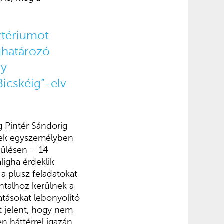
ztériumot
ghatározó
gy
icskéig”-elv
g Pintér Sándorig
inek egyszemélyben
yülésen – 14
ligha érdeklik
a plusz feladatokat
Antalhoz kerülnek a
atásokat lebonyolító
t jelent, hogy nem
n háttérrel igazán