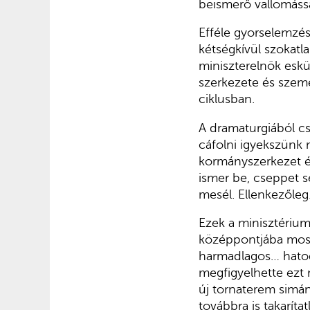
beismerő vallomássa
Efféle gyorselemzés
kétségkívül szokatlan
miniszterelnök eskü
szerkezete és szem
ciklusban.
A dramaturgiából cs
cáfolni igyekszünk 
kormányszerkezet é
ismer be, cseppet s
mesél. Ellenkezőleg
Ezek a minisztérium
középpontjába most
harmadlagos… hatod
megfigyelhette ezt 
új tornaterem simán
továbbra is takarít