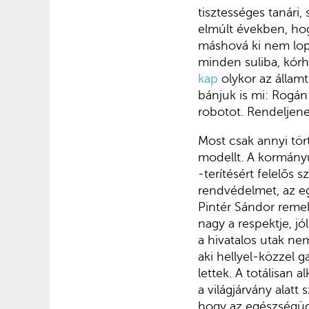
tisztességes tanári
elmúlt években, ho
máshová ki nem lopot
minden suliba, kórh
kap
olykor az államt
bánjuk is mi: Rogán 
robotot. Rendeljenek 
Most csak annyi tör
modellt. A kormányü
-terítésért felelős 
rendvédelmet, az egé
Pintér Sándor remek
nagy a respektje, j
a hivatalos utak nem
aki hellyel-közzel 
lettek. A totálisan 
a világjárvány alatt
hogy az egészségügy