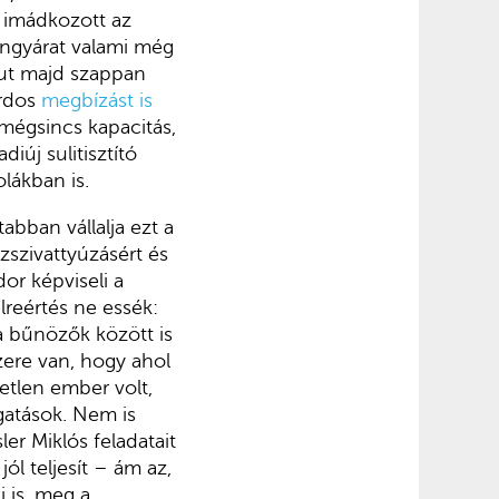
t imádkozott az
ngyárat valami még
 jut majd szappan
árdos
megbízást is
 mégsincs kapacitás,
iúj sulitisztító
olákban is.
abban vállalja ezt a
szivattyúzásért és
or képviseli a
lreértés ne essék:
 a bűnözők között is
zere van, hogy ahol
yetlen ember volt,
gatások. Nem is
er Miklós feladatait
ól teljesít – ám az,
 is, meg a