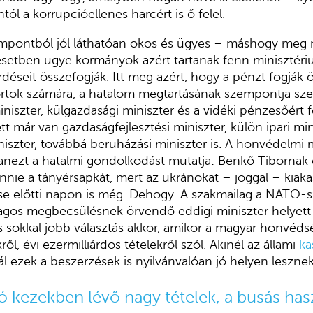
ól a korrupcióellenes harcért is ő felel.
mpontból jól láthatóan okos és ügyes – máshogy meg 
esetben ugye kormányok azért tartanak fenn minisztéri
déseit összefogják. Itt meg azért, hogy a pénzt fogják 
tok számára, a hatalom megtartásának szempontja szeri
szter, külgazdasági miniszter és a vidéki pénzesőért f
tt már van gazdaságfejlesztési miniszter, külön ipari min
iniszter, továbbá beruházási miniszter is. A honvédelmi 
yanezt a hatalmi gondolkodást mutatja: Benkő Tibornak
ennie a tányérsapkát, mert az ukránokat – joggal – kiaka
ése előtti napon is még. Dehogy. A szakmailag a NATO-
agos megbecsülésnek örvendő eddigi miniszter helyett 
sokkal jobb választás akkor, amikor a magyar honvéds
l, évi ezermilliárdos tételekről szól. Akinél az állami
ka
l ezek a beszerzések is nyilvánvalóan jó helyen lesznek
 kezekben lévő nagy tételek, a busás has