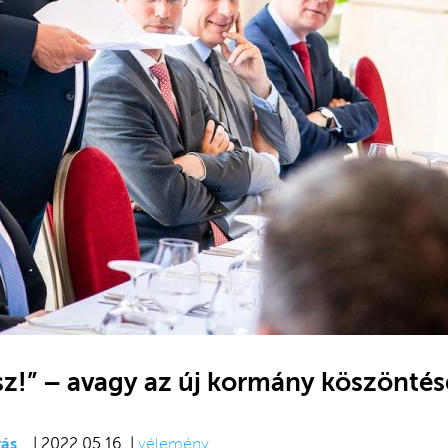
sz!” – avagy az új kormány köszöntés
ás
| 2022.05.16. |
vélemény