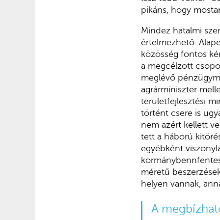
pikáns, hogy mostant
Mindez hatalmi sze
értelmezhető. Alap
közösség fontos kér
a megcélzott csopor
meglévő pénzügymini
agrárminiszter melle
területfejlesztési m
történt csere is ug
nem azért kellett v
tett a háború kitör
egyébként viszonyl
kormánybennfentes 
méretű beszerzésekrő
helyen vannak, anná
A megbízható