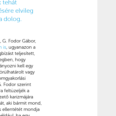
k tehát
sére elvileg
a dolog.
, G. Fodor Gábor,
n is
, ugyanazon a
zást teljesített,
övegben, hogy
ányozni kell egy
örülhatárolt vagy
lomgyakorlási
G. Fodor szerint
 feltüzeljék a
ezető karizmájára
át, aki bármit mond,
es ellentétét mondja
például, ha egy