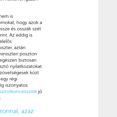
nem is
umokat, hogy azok a
össze és osszák szét
nt. Az eddig is
elelős
iszter, aztán
miniszteri poszton
 egészen biztosan
sztó nyilatkozatokat
szövetségesek közt
egy régi
ég iszonyatos
szinókoncessziók
jó
.
zonnal, azaz