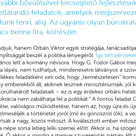
ovábbi bővülésével kecsegtető fejlesztése
 ellátandó feladatok, amelyek megszervezé
tunk fenn, alig. Az ugyanis olyan bürokrat
s benne líra, költészet.
juk, hanem Orbán Viktor egyik stratégája, tanácsadója
yíltsággal beszél a politika lényegéről.
Így tett pénteke
ános lett a kormány névsora. Hogy G. Fodor Gábor megbí
ki a lépés, nem tudhatjuk, mindenesetre látványos a sz
ékes feladatként veti oda, hogy „természetesen” korm
y emberekből áll, akiknek lesznek minisztériumaik, jól k
örülhatárolt feladataik – ez is egy érdekes orbáni hata
rácia nem zabálhatja fel a politikát.” A fontos feladat 
se, valóságos működtetése, hanem az, hogy újra és újra
a elmeséljék a történetet jóról (mi) és gonoszról (ők), a v
rtsák a nagy, közös mítoszt. A kiválasztott ember mítosz
a népe sorsa lebeg lelki szemei előtt. Akkor is, ha szög
. Ő akkor is mindig a magyar szuverenitás pártján állt 