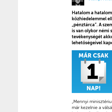
Hatalom a hatalomé
közhiedelemmel el
„pénztárca”. A sze
is van olykor némi 
tevékenységét akko
lehetőségeivel kap
„Mennyi minisztériu
már kezelnie a váls