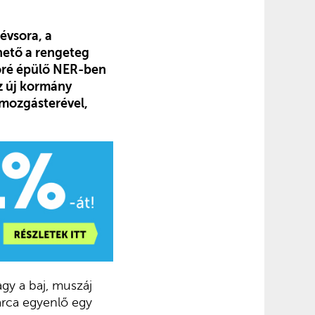
évsora, a
ető a rengeteg
öré épülő NER-ben
az új kormány
 mozgásterével,
gy a baj, muszáj
árca egyenlő egy