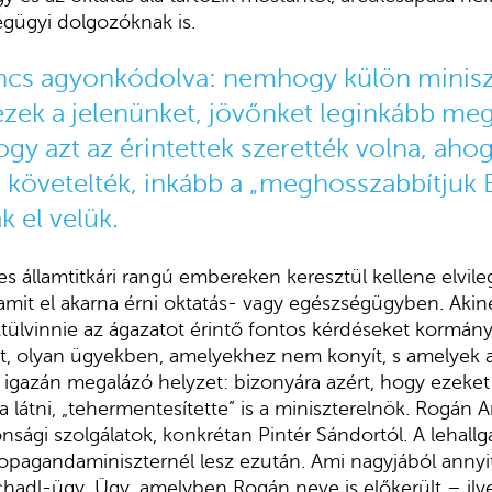
égügyi dolgozóknak is.
incs agyonkódolva: nemhogy külön minis
zek a jelenünket, jövőnket leginkább me
ogy azt az érintettek szerették volna, aho
 követelték, inkább a „meghosszabbítjuk B
k el velük.
es államtitkári rangú embereken keresztül kellene elvile
alamit el akarna érni oktatás- vagy egészségügyben. Ak
ztülvinnie az ágazatot érintő fontos kérdéseket kormán
t, olyan ügyekben, amelyekhez nem konyít, s amelyek a
igazán megalázó helyzet: bizonyára azért, hogy ezeket 
 látni, „tehermentesítette” is a miniszterelnök. Rogán 
nsági szolgálatok, konkrétan Pintér Sándortól. A lehallg
propagandaminiszternél lesz ezután. Ami nagyjából annyi
hadl-ügy. Ügy, amelyben Rogán neve is előkerült – ilye