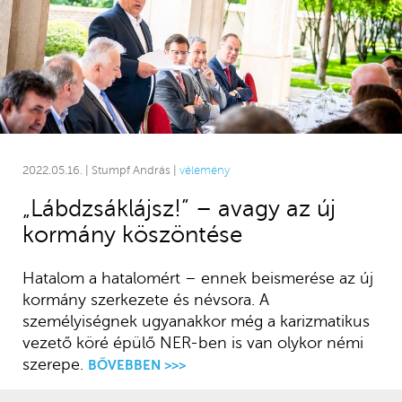
2022.05.16. | Stumpf András |
vélemény
„Lábdzsáklájsz!” – avagy az új
kormány köszöntése
Hatalom a hatalomért – ennek beismerése az új
kormány szerkezete és névsora. A
személyiségnek ugyanakkor még a karizmatikus
vezető köré épülő NER-ben is van olykor némi
szerepe.
BŐVEBBEN >>>