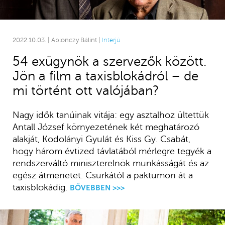
2022.10.03. | Ablonczy Bálint |
Interjú
54 exügynök a szervezők között.
Jön a film a taxisblokádról – de
mi történt ott valójában?
Nagy idők tanúinak vitája: egy asztalhoz ültettük
Antall József környezetének két meghatározó
alakját, Kodolányi Gyulát és Kiss Gy. Csabát,
hogy három évtized távlatából mérlegre tegyék a
rendszerváltó miniszterelnök munkásságát és az
egész átmenetet. Csurkától a paktumon át a
taxisblokádig.
BŐVEBBEN >>>