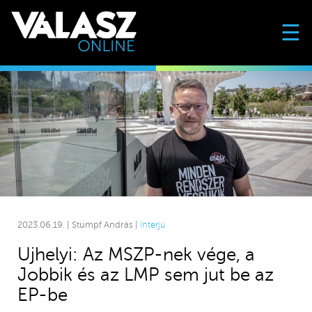
☰
2023.06.19. | Stumpf András |
Interjú
Ujhelyi: Az MSZP-nek vége, a
Jobbik és az LMP sem jut be az
EP-be