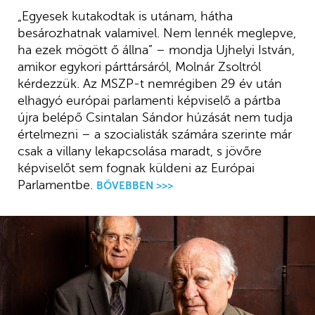
„Egyesek kutakodtak is utánam, hátha
besározhatnak valamivel. Nem lennék meglepve,
ha ezek mögött ő állna” – mondja Ujhelyi István,
amikor egykori párttársáról, Molnár Zsoltról
kérdezzük. Az MSZP-t nemrégiben 29 év után
elhagyó európai parlamenti képviselő a pártba
újra belépő Csintalan Sándor húzását nem tudja
értelmezni – a szocialisták számára szerinte már
csak a villany lekapcsolása maradt, s jövőre
képviselőt sem fognak küldeni az Európai
Parlamentbe.
BŐVEBBEN >>>