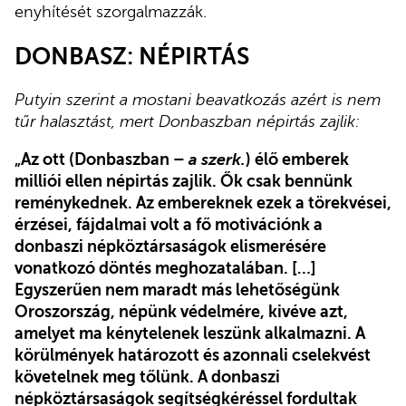
enyhítését szorgalmazzák.
DONBASZ: NÉPIRTÁS
Putyin szerint a mostani beavatkozás azért is nem
tűr halasztást, mert Donbaszban népirtás zajlik:
„Az ott (Donbaszban –
a szerk.
) élő emberek
milliói ellen népirtás zajlik. Ők csak bennünk
reménykednek. Az embereknek ezek a törekvései,
érzései, fájdalmai volt a fő motivációnk a
donbaszi népköztársaságok elismerésére
vonatkozó döntés meghozatalában. […]
Egyszerűen nem maradt más lehetőségünk
Oroszország, népünk védelmére, kivéve azt,
amelyet ma kénytelenek leszünk alkalmazni. A
körülmények határozott és azonnali cselekvést
követelnek meg tőlünk. A donbaszi
népköztársaságok segítségkéréssel fordultak