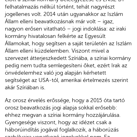
felhatalmazás nélkül történt, tehát nagyrészt
jogellenes volt. 2014 után ugyanakkor az Iszlám
Állam elleni beavatkozásnak már volt – igaz,
nagyon erősen vitatható – jogi indoklása: az iraki
kormány hivatalosan felkérte az Egyesült
Államokat, hogy segítsen a saját területén az Iszlám
Állam elleni küzdelemben. Viszont mivel a
szervezet átterjeszkedett Szíriába, a szíriai kormány
pedig nem tudta semlegesíteni őket, ezért Irak az
önvédelemhez való jog alapján kérhetett
segítséget az USA-tól, amerikai értelmezés szerint
akár Szíriában is.
Az orosz érvelés erőssége, hogy a 2015 óta tartó
orosz beavatkozás jogi alapja sokkal erősebb:
ehhez megvan a szíriai kormány hozzájárulása.
Gyengesége viszont, hogy az idézet csak a
háborúindítás jogával foglalkozik, a háborúzás