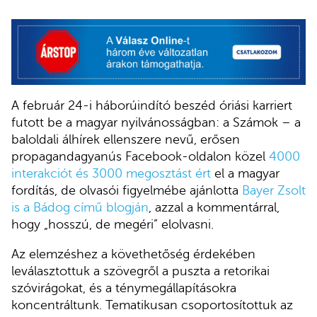
A február 24-i háborúindító beszéd óriási karriert
futott be a magyar nyilvánosságban: a Számok – a
baloldali álhírek ellenszere nevű, erősen
propagandagyanús Facebook-oldalon közel
4000
interakciót és 3000 megosztást ért
el a magyar
fordítás, de olvasói figyelmébe ajánlotta
Bayer Zsolt
is a Bádog című blogján
, azzal a kommentárral,
hogy „hosszú, de megéri” elolvasni.
Az elemzéshez a követhetőség érdekében
leválasztottuk a szövegről a puszta a retorikai
szóvirágokat, és a ténymegállapításokra
koncentráltunk. Tematikusan csoportosítottuk az