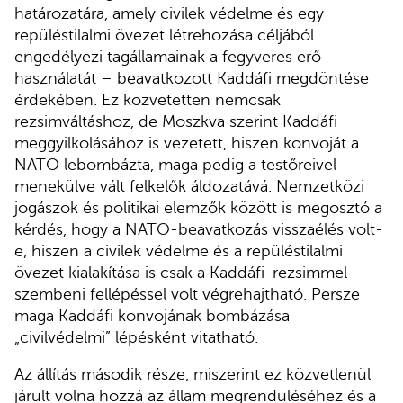
határozatára, amely civilek védelme és egy
repüléstilalmi övezet létrehozása céljából
engedélyezi tagállamainak a fegyveres erő
használatát – beavatkozott Kaddáfi megdöntése
érdekében. Ez közvetetten nemcsak
rezsimváltáshoz, de Moszkva szerint Kaddáfi
meggyilkolásához is vezetett, hiszen konvoját a
NATO lebombázta, maga pedig a testőreivel
menekülve vált felkelők áldozatává. Nemzetközi
jogászok és politikai elemzők között is megosztó a
kérdés, hogy a NATO-beavatkozás visszaélés volt-
e, hiszen a civilek védelme és a repüléstilalmi
övezet kialakítása is csak a Kaddáfi-rezsimmel
szembeni fellépéssel volt végrehajtható. Persze
maga Kaddáfi konvojának bombázása
„civilvédelmi” lépésként vitatható.
Az állítás második része, miszerint ez közvetlenül
járult volna hozzá az állam megrendüléséhez és a