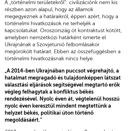
A „történelmi területekről”: civilizációnk nem kis
részben azon alapul, hogy az államok
megegyeznek a határaikról, éppen azért, hogy a
történelmi hivatkozások ne terheljék a
kapcsolatukat. Oroszország öt kontraktust kötött,
amelyben nemzetközi határként ismerte el
Ukrajnának a Szovjetunió felbomlásakor
megörökölt határait. Ebben az összefüggésben a
történelmi hivatkozásnak nincs helye.
„A 2014-ben Ukrajnában puccsot végrehajtó, a
hatalmat megragadó és tulajdonképpen látszat
választási eljárások segítségével megtartó erők
végleg felhagytak a konfliktus békés
rendezésével. Nyolc éven át, végtelenül hosszú
nyolc éven keresztül mindent megtettünk a
helyzet békés, politikai úton történő
megoldásáért.”