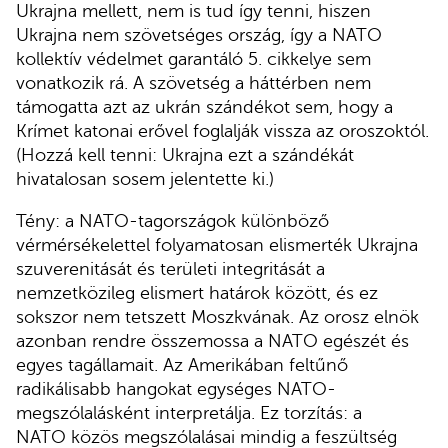
Ukrajna mellett, nem is tud így tenni, hiszen
Ukrajna nem szövetséges ország, így a NATO
kollektív védelmet garantáló 5. cikkelye sem
vonatkozik rá. A szövetség a háttérben nem
támogatta azt az ukrán szándékot sem, hogy a
Krímet katonai erővel foglalják vissza az oroszoktól.
(Hozzá kell tenni: Ukrajna ezt a szándékát
hivatalosan sosem jelentette ki.)
Tény: a NATO-tagországok különböző
vérmérsékelettel folyamatosan elismerték Ukrajna
szuverenitását és területi integritását a
nemzetközileg elismert határok között, és ez
sokszor nem tetszett Moszkvának. Az orosz elnök
azonban rendre összemossa a NATO egészét és
egyes tagállamait. Az Amerikában feltűnő
radikálisabb hangokat egységes NATO-
megszólalásként interpretálja. Ez torzítás: a
NATO közös megszólalásai mindig a feszültség