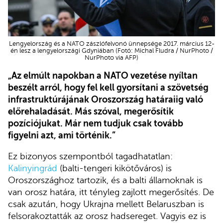
Lengyelország és a NATO zászlófelvonó ünnepsége 2017. március 12-
én lesz a lengyelországi Gdyniában (Fotó: Michal Fludra / NurPhoto /
NurPhoto via AFP)
„Az elmúlt napokban a NATO vezetése nyíltan
beszélt arról, hogy fel kell gyorsítani a szövetség
infrastruktúrájának Oroszország határaiig való
előrehaladását. Más szóval, megerősítik
pozíciójukat. Már nem tudjuk csak tovább
figyelni azt, ami történik.”
Ez bizonyos szempontból tagadhatatlan:
Kalinyingrád
(balti-tengeri kikötőváros) is
Oroszországhoz tartozik, és a balti államoknak is
van orosz határa, itt tényleg zajlott megerősítés. De
csak azután, hogy Ukrajna mellett Belaruszban is
felsorakoztatták az orosz hadsereget. Vagyis ez is