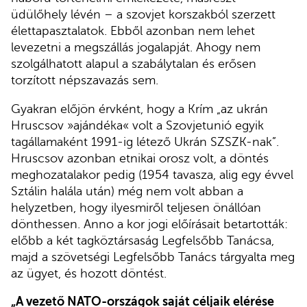
üdülőhely lévén – a szovjet korszakból szerzett
élettapasztalatok. Ebből azonban nem lehet
levezetni a megszállás jogalapját. Ahogy nem
szolgálhatott alapul a szabálytalan és erősen
torzított népszavazás sem.
Gyakran előjön érvként, hogy a Krím „az ukrán
Hruscsov »ajándéka« volt a Szovjetunió egyik
tagállamaként 1991-ig létező Ukrán SZSZK-nak”.
Hruscsov azonban etnikai orosz volt, a döntés
meghozatalakor pedig (1954 tavasza, alig egy évvel
Sztálin halála után) még nem volt abban a
helyzetben, hogy ilyesmiről teljesen önállóan
dönthessen. Anno a kor jogi előírásait betartották:
előbb a két tagköztársaság Legfelsőbb Tanácsa,
majd a szövetségi Legfelsőbb Tanács tárgyalta meg
az ügyet, és hozott döntést.
„A vezető NATO-országok saját céljaik elérése