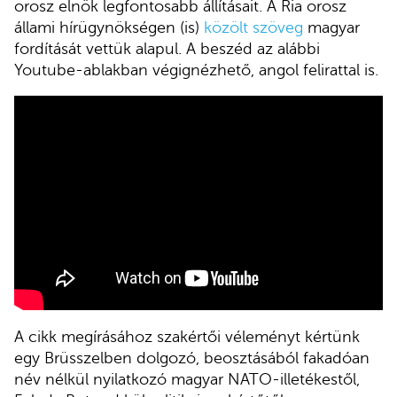
orosz elnök legfontosabb állításait. A Ria orosz
állami hírügynökségen (is)
közölt szöveg
magyar
fordítását vettük alapul. A beszéd az alábbi
Youtube-ablakban végignézhető, angol felirattal is.
A cikk megírásához szakértői véleményt kértünk
egy Brüsszelben dolgozó, beosztásából fakadóan
név nélkül nyilatkozó magyar NATO-illetékestől,