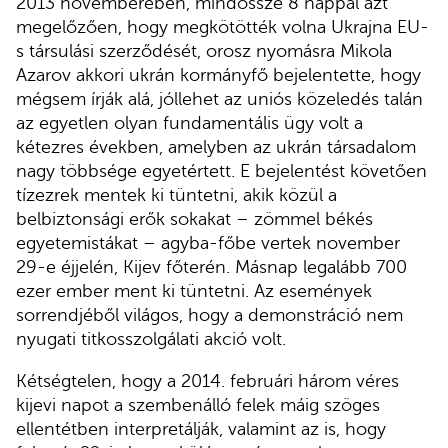
2013 novemberében, mindössze 8 nappal azt
megelőzően, hogy megkötötték volna Ukrajna EU-
s társulási szerződését, orosz nyomásra Mikola
Azarov akkori ukrán kormányfő bejelentette, hogy
mégsem írják alá, jóllehet az uniós közeledés talán
az egyetlen olyan fundamentális ügy volt a
kétezres években, amelyben az ukrán társadalom
nagy többsége egyetértett. E bejelentést követően
tízezrek mentek ki tüntetni, akik közül a
belbiztonsági erők sokakat – zömmel békés
egyetemistákat – agyba-főbe vertek november
29-e éjjelén, Kijev főterén. Másnap legalább 700
ezer ember ment ki tüntetni. Az események
sorrendjéből világos, hogy a demonstráció nem
nyugati titkosszolgálati akció volt.
Kétségtelen, hogy a 2014. februári három véres
kijevi napot a szembenálló felek máig szöges
ellentétben interpretálják, valamint az is, hogy