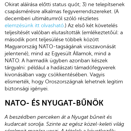
Okirat aláírása előtti status quót; 3) ne telepítsenek
csapásmérésre alkalmas fegyverrendszereket. (A
decemberi ultimátumról szóló részletes
elemzésünk itt olvasható
.) Az első két követelés
teljesítését valóban elutasították (emlékeztetőül: a
második pont teljesülése többek között
Magyarország NATO-tagságának visszavonását
jelentené), mind az Egyesült Államok, mind a
NATO. A harmadik ügyben azonban készek
tárgyalni: például a hadászati támadófegyverek
kivonásában vagy csökkentésében. Vagyis
elismerték, hogy Oroszországnak lehetnek legitim
biztonsági igényei.
NATO- ÉS NYUGAT-BŰNÖK
A beszédben perceken át a Nyugat bűneit és
kudarcait sorolja. Szinte az egész közel-keleti világ