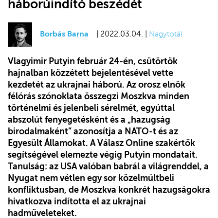
háborúindító beszédét
Borbás Barna
| 2022.03.04. |
Nagytotál
Vlagyimir Putyin február 24-én, csütörtök
hajnalban közzétett bejelentésével vette
kezdetét az ukrajnai háború. Az orosz elnök
félórás szónoklata összegzi Moszkva minden
történelmi és jelenbeli sérelmét, egyúttal
abszolút fenyegetésként és a „hazugság
birodalmaként” azonosítja a NATO-t és az
Egyesült Államokat. A Válasz Online szakértők
segítségével elemezte végig Putyin mondatait.
Tanulság: az USA valóban babrál a világrenddel, a
Nyugat nem vétlen egy sor közelmúltbeli
konfliktusban, de Moszkva konkrét hazugságokra
hivatkozva indította el az ukrajnai
hadműveleteket.