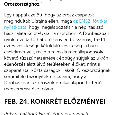
Oroszországhoz.”
Egy nappal azelőtt, hogy az orosz csapatok
megindultak Ukrajna ellen, maga
az ENSZ-főtitkár
nyilatkozta
, hogy megalapozatlan a népirtás szó
használata Kelet-Ukrajna esetében. A Donbaszban
nyolc éve tartó háború tényleg borzalmas, 13-14
ezres vesztesége kétoldalú veszteség: a harci
cselekmények, majd a minszki megállapodásokat
követő tűzszünetsértések éppúgy sújtják az ukrán
ellenőrzés alatt lévő területeken élőket, mint a
szeparatista „köztársaságok” lakóit. Oroszországnak
semmiféle bizonyíték nincs arra, hogy a
Donbaszban az oroszok etnikai alapon történő
megsemmisítése folyna.
FEB. 24. KONKRÉT ELŐZMÉNYEI
Putyin a háború kitörésében is a nyugati