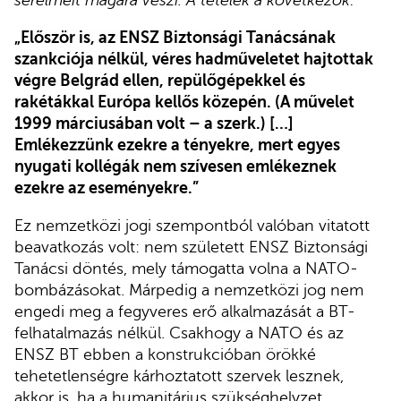
sérelmeit magára veszi. A tételek a következők:
„Először is, az ENSZ Biztonsági Tanácsának
szankciója nélkül, véres hadműveletet hajtottak
végre Belgrád ellen, repülőgépekkel és
rakétákkal Európa kellős közepén. (A művelet
1999 márciusában volt – a szerk.) […]
Emlékezzünk ezekre a tényekre, mert egyes
nyugati kollégák nem szívesen emlékeznek
ezekre az eseményekre.”
Ez nemzetközi jogi szempontból valóban vitatott
beavatkozás volt: nem született ENSZ Biztonsági
Tanácsi döntés, mely támogatta volna a NATO-
bombázásokat. Márpedig a nemzetközi jog nem
engedi meg a fegyveres erő alkalmazását a BT-
felhatalmazás nélkül. Csakhogy a NATO és az
ENSZ BT ebben a konstrukcióban örökké
tehetetlenségre kárhoztatott szervek lesznek,
akkor is, ha a humanitárius szükséghelyzet