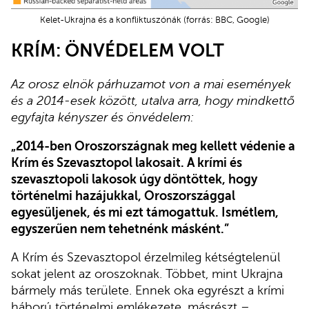
Kelet-Ukrajna és a konfliktuszónák (forrás: BBC, Google)
KRÍM: ÖNVÉDELEM VOLT
Az orosz elnök párhuzamot von a mai események
és a 2014-esek között, utalva arra, hogy mindkettő
egyfajta kényszer és önvédelem:
„2014-ben Oroszországnak meg kellett védenie a
Krím és Szevasztopol lakosait. A krími és
szevasztopoli lakosok úgy döntöttek, hogy
történelmi hazájukkal, Oroszországgal
egyesüljenek, és mi ezt támogattuk. Ismétlem,
egyszerűen nem tehetnénk másként.”
A Krím és Szevasztopol érzelmileg kétségtelenül
sokat jelent az oroszoknak. Többet, mint Ukrajna
bármely más területe. Ennek oka egyrészt a krími
háború történelmi emlékezete, másrészt –