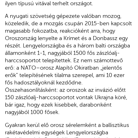
ilyen típusú vitával terhelt országot.
A nyugati szövetség gépezete valóban mozog,
közeledik, de a mozgás csupán 2015-ben kapcsolt
magasabb fokozatba, reakcióként arra, hogy
Oroszország lenyelte a Krímet és a Donbassz egy
részét. Lengyelországba és a három balti országba
államonként 1-1, nagyjából 1500 fős zászlóalj-
harccsoportot telepítettek. Ez nem számottevő
erő: a NATO–orosz Alapító Okiratban „jelentős
erők” telepítésének tilalma szerepel, ami 10 ezer
fős hadosztályoknál kezdődne.
Összehasonlításként: az oroszok az invázió előtt
150 zászlóalj-harccsoportot vontak Ukrajna köré,
bár igaz, hogy ezek kisebbek, darabonként
nagyjából 1000 fősek.
Gyakran kerül elő orosz sérelemként a ballisztikus
rakétavédelmi egységek Lengyelországba