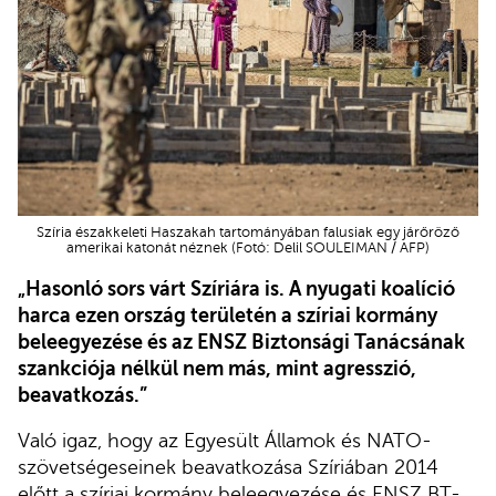
Szíria északkeleti Haszakah tartományában falusiak egy járőröző
amerikai katonát néznek (Fotó: Delil SOULEIMAN / AFP)
„Hasonló sors várt Szíriára is. A nyugati koalíció
harca ezen ország területén a szíriai kormány
beleegyezése és az ENSZ Biztonsági Tanácsának
szankciója nélkül nem más, mint agresszió,
beavatkozás.”
Való igaz, hogy az Egyesült Államok és NATO-
szövetségeseinek beavatkozása Szíriában 2014
előtt a szíriai kormány beleegyezése és ENSZ BT-