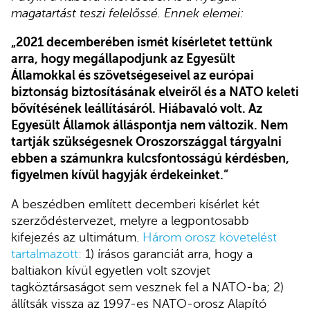
magatartást teszi felelőssé. Ennek elemei:
„2021 decemberében ismét kísérletet tettünk
arra, hogy megállapodjunk az Egyesült
Államokkal és szövetségeseivel az európai
biztonság biztosításának elveiről és a NATO keleti
bővítésének leállításáról. Hiábavaló volt. Az
Egyesült Államok álláspontja nem változik. Nem
tartják szükségesnek Oroszországgal tárgyalni
ebben a számunkra kulcsfontosságú kérdésben,
figyelmen kívül hagyják érdekeinket.”
A beszédben említett decemberi kísérlet két
szerződéstervezet, melyre a legpontosabb
kifejezés az ultimátum.
Három orosz követelést
tartalmazott:
1) írásos garanciát arra, hogy a
baltiakon kívül egyetlen volt szovjet
tagköztársaságot sem vesznek fel a NATO-ba; 2)
állítsák vissza az 1997-es NATO-orosz Alapító