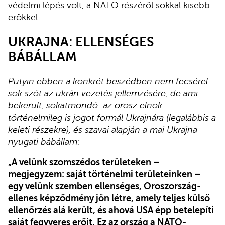
védelmi lépés volt, a NATO részéről sokkal kisebb
erőkkel.
UKRAJNA: ELLENSÉGES
BÁBÁLLAM
Putyin ebben a konkrét beszédben nem fecsérel
sok szót az ukrán vezetés jellemzésére, de ami
bekerült, sokatmondó: az orosz elnök
történelmileg is jogot formál Ukrajnára (legalábbis a
keleti részekre), és szavai alapján a mai Ukrajna
nyugati bábállam:
„A velünk szomszédos területeken –
megjegyzem: saját történelmi területeinken –
egy velünk szemben ellenséges, Oroszország-
ellenes képződmény jön létre, amely teljes külső
ellenőrzés alá került, és ahová USA épp betelepíti
saját fegyveres erőit. Ez az ország a NATO-