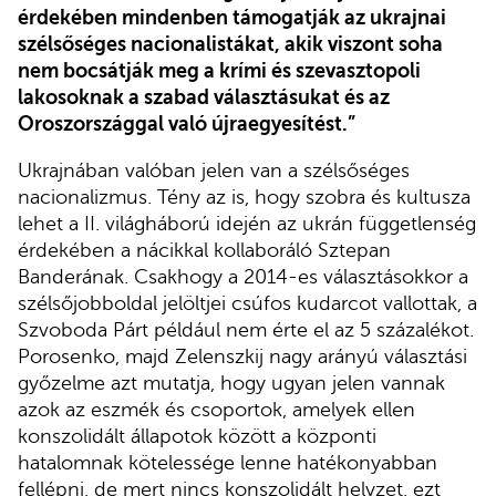
érdekében mindenben támogatják az ukrajnai
szélsőséges nacionalistákat, akik viszont soha
nem bocsátják meg a krími és szevasztopoli
lakosoknak a szabad választásukat és az
Oroszországgal való újraegyesítést.”
Ukrajnában valóban jelen van a szélsőséges
nacionalizmus. Tény az is, hogy szobra és kultusza
lehet a II. világháború idején az ukrán függetlenség
érdekében a nácikkal kollaboráló Sztepan
Banderának. Csakhogy a 2014-es választásokkor a
szélsőjobboldal jelöltjei csúfos kudarcot vallottak, a
Szvoboda Párt például nem érte el az 5 százalékot.
Porosenko, majd Zelenszkij nagy arányú választási
győzelme azt mutatja, hogy ugyan jelen vannak
azok az eszmék és csoportok, amelyek ellen
konszolidált állapotok között a központi
hatalomnak kötelessége lenne hatékonyabban
fellépni, de mert nincs konszolidált helyzet, ezt