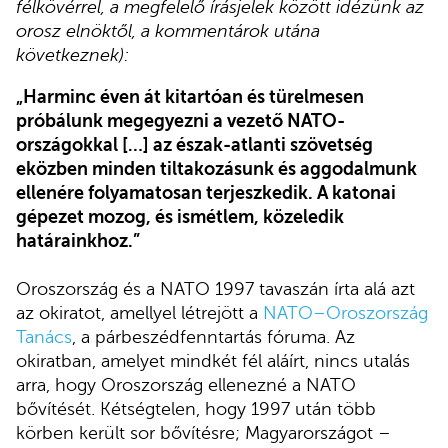
félkövérrel, a megfelelő írásjelek között idézünk az
orosz elnöktől, a kommentárok utána
következnek):
„Harminc éven át kitartóan és türelmesen
próbálunk megegyezni a vezető NATO-
országokkal […] az észak-atlanti szövetség
eközben minden tiltakozásunk és aggodalmunk
ellenére folyamatosan terjeszkedik. A katonai
gépezet mozog, és ismétlem, közeledik
határainkhoz.”
Oroszország és a NATO 1997 tavaszán írta alá azt
az okiratot, amellyel létrejött a
NATO–Oroszország
Tanács
, a párbeszédfenntartás fóruma. Az
okiratban, amelyet mindkét fél aláírt, nincs utalás
arra, hogy Oroszország ellenezné a NATO
bővítését. Kétségtelen, hogy 1997 után több
körben került sor bővítésre; Magyarországot –