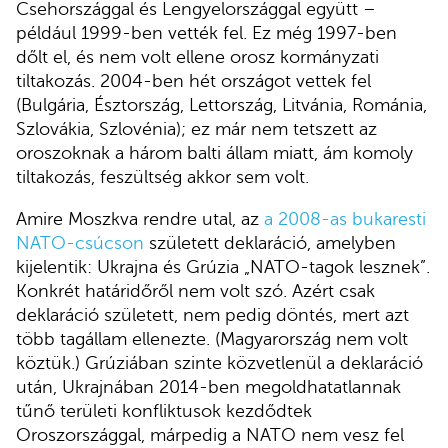
Csehországgal és Lengyelországgal együtt –
például 1999-ben vették fel. Ez még 1997-ben
dőlt el, és nem volt ellene orosz kormányzati
tiltakozás. 2004-ben hét országot vettek fel
(Bulgária, Észtország, Lettország, Litvánia, Románia,
Szlovákia, Szlovénia); ez már nem tetszett az
oroszoknak a három balti állam miatt, ám komoly
tiltakozás, feszültség akkor sem volt.
Amire Moszkva rendre utal, az
a 2008-as bukaresti
NATO-csúcson
született deklaráció, amelyben
kijelentik: Ukrajna és Grúzia „NATO-tagok lesznek”.
Konkrét határidőről nem volt szó. Azért csak
deklaráció született, nem pedig döntés, mert azt
több tagállam ellenezte. (Magyarország nem volt
köztük.) Grúziában szinte közvetlenül a deklaráció
után, Ukrajnában 2014-ben megoldhatatlannak
tűnő területi konfliktusok kezdődtek
Oroszországgal, márpedig a NATO nem vesz fel