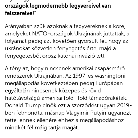
országok legmodernebb fegyvereivel van
felszerelve!”
Arányaiban szűk azoknak a fegyvereknek a köre,
amelyeket NATO-országok Ukrajnának juttattak, a
folyamat pedig azt követően gyorsult fel, hogy az
ukránokat közvetlen fenyegetés érte, majd a
fenyegetésből orosz katonai invázió lett.
A tény az, hogy nincsenek amerikai csapásmérő
rendszerek Ukrajnában. Az 1997-es washingtoni
megállapodás következtében pedig Európában
egyáltalán nincsenek közepes és rövid
hatótávolságú amerikai föld–föld támadórakéták.
Donald Trump elnök ezt a szerződést ugyan 2019-
ben felmondta, másnap Vlagyimir Putyin ugyanezt
tette, ennek ellenére ehhez a megállapodáshoz
mindkét fél máig tartja magát.