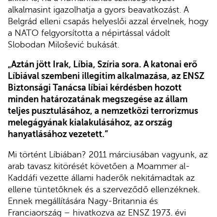
alkalmasint igazolhatja a gyors beavatkozást. A
Belgrád elleni csapás helyeslői azzal érvelnek, hogy
a NATO felgyorsította a népirtással vádolt
Slobodan Milošević bukását.
„Aztán jött Irak, Líbia, Szíria sora. A katonai erő
Líbiával szembeni illegitim alkalmazása, az ENSZ
Biztonsági Tanácsa líbiai kérdésben hozott
minden határozatának megszegése az állam
teljes pusztulásához, a nemzetközi terrorizmus
melegágyának kialakulásához, az ország
hanyatlásához vezetett.”
Mi történt Líbiában? 2011 márciusában vagyunk, az
arab tavasz kitörését követően a Moammer al-
Kaddáfi vezette állami haderők nekitámadtak az
ellene tüntetőknek és a szerveződő ellenzéknek.
Ennek megállítására Nagy-Britannia és
Franciaország – hivatkozva az ENSZ 1973. évi