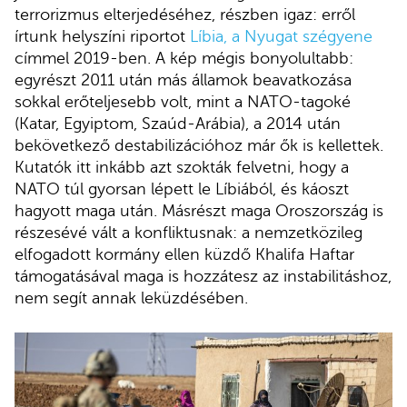
terrorizmus elterjedéséhez, részben igaz: erről
írtunk helyszíni riportot
Líbia, a Nyugat szégyene
címmel 2019-ben. A kép mégis bonyolultabb:
egyrészt 2011 után más államok beavatkozása
sokkal erőteljesebb volt, mint a NATO-tagoké
(Katar, Egyiptom, Szaúd-Arábia), a 2014 után
bekövetkező destabilizációhoz már ők is kellettek.
Kutatók itt inkább azt szokták felvetni, hogy a
NATO túl gyorsan lépett le Líbiából, és káoszt
hagyott maga után. Másrészt maga Oroszország is
részesévé vált a konfliktusnak: a nemzetközileg
elfogadott kormány ellen küzdő Khalifa Haftar
támogatásával maga is hozzátesz az instabilitáshoz,
nem segít annak leküzdésében.