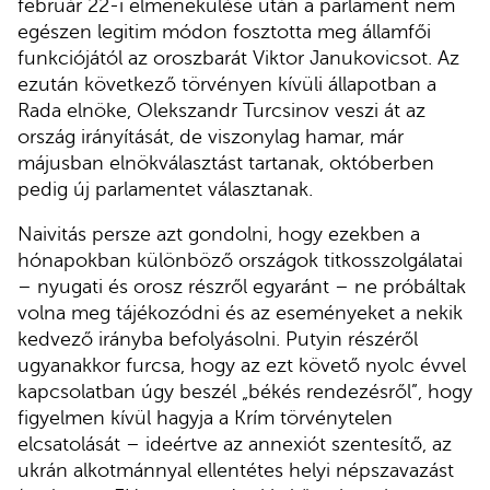
február 22-i elmenekülése után a parlament nem
egészen legitim módon fosztotta meg államfői
funkciójától az oroszbarát Viktor Janukovicsot. Az
ezután következő törvényen kívüli állapotban a
Rada elnöke, Olekszandr Turcsinov veszi át az
ország irányítását, de viszonylag hamar, már
májusban elnökválasztást tartanak, októberben
pedig új parlamentet választanak.
Naivitás persze azt gondolni, hogy ezekben a
hónapokban különböző országok titkosszolgálatai
– nyugati és orosz részről egyaránt – ne próbáltak
volna meg tájékozódni és az eseményeket a nekik
kedvező irányba befolyásolni. Putyin részéről
ugyanakkor furcsa, hogy az ezt követő nyolc évvel
kapcsolatban úgy beszél „békés rendezésről”, hogy
figyelmen kívül hagyja a Krím törvénytelen
elcsatolását – ideértve az annexiót szentesítő, az
ukrán alkotmánnyal ellentétes helyi népszavazást