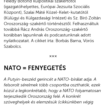
Feledy Botond külpolitikai szakértőtől
(igazgatóhelyettes, Európai Jezsuita Szociális
Központ), Szalai Máté Közel-Kelet-kutatótól
(Külügyi és Külgazdasági Intézet) és Sz. Bíró Zoltán
Oroszország-szakértő történésztől. Felhasználtuk
továbbá Rácz András Oroszország-szakértő
korábban lapunknak és podcastunknak adott
nyilatkozatait. A cikket írta: Borbás Barna, Vörös
Szabolcs.
×××
NATO = FENYEGETÉS
A Putyin-beszéd gerincét a NATO-bírálat adja. A
felsorolt sérelmek több csoportba oszthatók, ezek
közül a legkonkrétabb, hogy a NATO folyamatosan
terjeszkedik Oroszország felé. A konkrét
szöveghelyek és elemzésük (cikkünkben végig