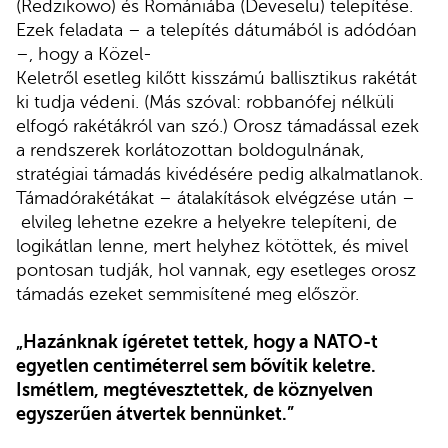
(Redzikowo) és Romániába (Deveselu) telepítése.
Ezek feladata – a telepítés dátumából is adódóan
–, hogy a Közel-
Keletről esetleg kilőtt kisszámú ballisztikus rakétát
ki tudja védeni. (Más szóval: robbanófej nélküli
elfogó rakétákról van szó.) Orosz támadással ezek
a rendszerek korlátozottan boldogulnának,
stratégiai támadás kivédésére pedig alkalmatlanok.
Támadórakétákat – átalakítások elvégzése után –
elvileg lehetne ezekre a helyekre telepíteni, de
logikátlan lenne, mert helyhez kötöttek, és mivel
pontosan tudják, hol vannak, egy esetleges orosz
támadás ezeket semmisítené meg először.
„Hazánknak ígéretet tettek, hogy a NATO-t
egyetlen centiméterrel sem bővítik keletre.
Ismétlem, megtévesztettek, de köznyelven
egyszerűen átvertek bennünket.”