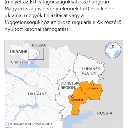
(melyet az EU-s tagországokkal összhangban
Magyarország is érvénytelennek tart) –, a kelet-
ukrajnai megyék fellázítását vagy a
függetlenségükhöz az orosz reguláris erők részéről
nyújtott katonai támogatást.