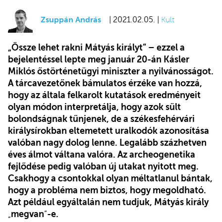
Zsuppán András
| 2021.02.05. |
Kult
„Össze lehet rakni Mátyás királyt” – ezzel a
bejelentéssel lepte meg január 20-án Kásler
Miklós őstörténetügyi miniszter a nyilvánosságot.
A tárcavezetőnek bámulatos érzéke van hozzá,
hogy az általa felkarolt kutatások eredményeit
olyan módon interpretálja, hogy azok sült
bolondságnak tűnjenek, de a székesfehérvári
királysírokban eltemetett uralkodók azonosítása
valóban nagy dolog lenne. Legalább százhetven
éves álmot váltana valóra. Az archeogenetika
fejlődése pedig valóban új utakat nyitott meg.
Csakhogy a csontokkal olyan méltatlanul bántak,
hogy a probléma nem biztos, hogy megoldható.
Azt például egyáltalán nem tudjuk, Mátyás király
„
megvan
”
-e.