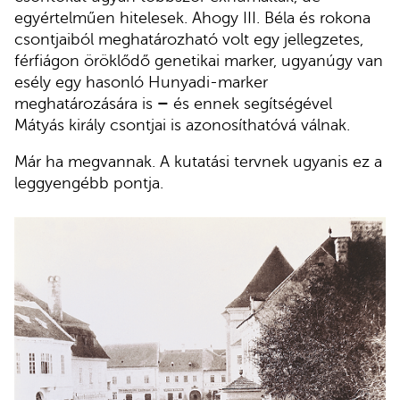
egyértelműen hitelesek. Ahogy III. Béla és rokona
csontjaiból meghatározható volt egy jellegzetes,
férfiágon öröklődő genetikai marker, ugyanúgy van
esély egy hasonló Hunyadi-marker
meghatározására is
–
és ennek segítségével
Mátyás király csontjai is azonosíthatóvá válnak.
Már ha megvannak. A kutatási tervnek ugyanis ez a
leggyengébb pontja.