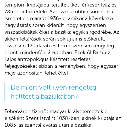
templom kriptájába kerültek (két férficsontváz és
785 csonttöredék). Az összes többi csont sorsa
ismeretlen maradt 1936-ig, amikor a következő
nagy ásatás során kiderült, hogy egyszerűen
visszadobálták őket a bazilika egyik sírgödrébe. Az
akkori feltárások során sok új sír is előkerült,
összesen 120 darab és természetesen rengeteg
csont, mindenféle állapotban. Ezekről Bartucz
Lajos antropológus készített részletes
feljegyzéseket abban a reményben, hogy egyszer
majd azonosítani lehet őket.
De miért volt ilyen rengeteg
holttest a bazilikában?
Fehérváron tizenöt magyar királyt temettek el,
elsőként Szent Istvánt 1038-ban, akinek kriptája az
1083-as szentté avatás után a bazilika