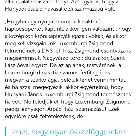
által is alátámasztott tényt. Azt ugyanis, hogy a
Hunyadi család havasalföldi származású volt:
„Hogyha egy nyugat-európai karakterű
haplocsoportot kapunk, akkor igen valószínű, hogy
a középkori krónikapletyák igazak voltak, és akkor
meg kell vizsgálnunk Luxemburgi Zsigmond
felmenőinek a DNS-ét, hisz Zsigmond csontváza is
megsemmisült Nagyvárad török dúlásakor, Szent
Lászlóéval együtt. De az apjának, testvérének, a
Luxemburgi-dinasztia számos férfitagjának
megvan a szarkofágja, belőlük lehet venni mintát,
és ha azzal megegyezik, akkor egyértelmű, hogy
Hunyadi János Luxemburgi Zsigmond természetes
fia volt. Ne feledjük el, hogy Luxemburgi Zsigmond
pedig leányágon Árpád-házi származású! Ezek
egyelőre csak feltételezések, de
lehet, hogy olyan összefüggésekre