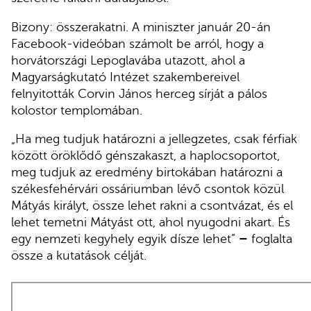
Bizony: összerakatni. A miniszter január 20-án
Facebook-videóban számolt be arról, hogy a
horvátországi Lepoglavába utazott, ahol a
Magyarságkutató Intézet szakembereivel
felnyitották Corvin János herceg sírját a pálos
kolostor templomában.
„Ha meg tudjuk határozni a jellegzetes, csak férfiak
között öröklődő génszakaszt, a haplocsoportot,
meg tudjuk az eredmény birtokában határozni a
székesfehérvári ossáriumban lévő csontok közül
Mátyás királyt, össze lehet rakni a csontvázat, és el
lehet temetni Mátyást ott, ahol nyugodni akart. És
egy nemzeti kegyhely egyik dísze lehet”
–
foglalta
össze a kutatások célját.