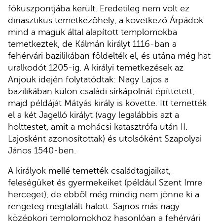
fókuszpontjába került. Eredetileg nem volt ez
dinasztikus temetkezőhely, a következő Árpádok
mind a maguk által alapított templomokba
temetkeztek, de Kálmán királyt 1116-ban a
fehérvári bazilikában földelték el, és utána még hat
uralkodót 1205-ig. A királyi temetkezések az
Anjouk idején folytatódtak: Nagy Lajos a
bazilikában külön családi sírkápolnát építtetett,
majd példáját Mátyás király is követte. Itt temették
el a két Jagelló királyt (vagy legalábbis azt a
holttestet, amit a mohácsi katasztrófa után II.
Lajosként azonosítottak) és utolsóként Szapolyai
János 1540-ben.
A királyok mellé temették családtagjaikat,
feleségüket és gyermekeiket (például Szent Imre
herceget), de ebből még mindig nem jönne ki a
rengeteg megtalált halott. Sajnos más nagy
középkori templomokhoz hasonlóan a fehérvári