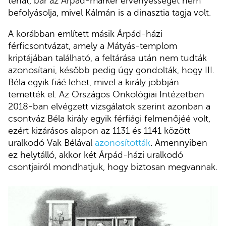
tehát, bár az Árpád-marker érvényességét nem
befolyásolja, mivel Kálmán is a dinasztia tagja volt.
A korábban említett másik Árpád-házi
férficsontvázat, amely a Mátyás-templom
kriptájában található, a feltárása után nem tudták
azonosítani, később pedig úgy gondolták, hogy III.
Béla egyik fiáé lehet, mivel a király jobbján
temették el. Az Országos Onkológiai Intézetben
2018-ban elvégzett vizsgálatok szerint azonban a
csontváz Béla király egyik férfiági felmenőjéé volt,
ezért kizárásos alapon az 1131 és 1141 között
uralkodó Vak Bélával
azonosították
. Amennyiben
ez helytálló, akkor két Árpád-házi uralkodó
csontjairól mondhatjuk, hogy biztosan megvannak.