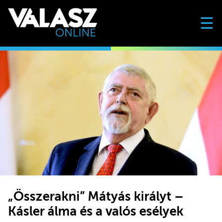
☰
„Összerakni” Mátyás királyt –
Kásler álma és a valós esélyek