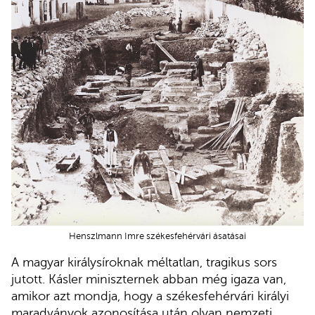
Henszlmann Imre székesfehérvári ásatásai
A magyar királysíroknak méltatlan, tragikus sors
jutott. Kásler miniszternek abban még igaza van,
amikor azt mondja, hogy a székesfehérvári királyi
maradványok azonosítása után olyan nemzeti