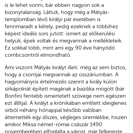
is le lehet vonni, bár ebben nagyon sok a
bizonytalanság. Láttuk, hogy még a Mátyás-
templomban lévő királyi pár esetében is
fennmaradt a kétely, pedig ezeknek a többihez
képest ideális sors jutott: ismert az előkerülési
helyük, épek voltak és megvannak a mellékleteik.
Ez sokkal több, mint ami egy 90 éve hányódó
combcsontról elmondható.
Ami viszont Mátyás királyt illeti: még az sem biztos,
hogy a csontjai megvannak az osszáriumban. A
hagyományos értelmezés szerint a király külön
sírkápolnát épített magának a bazilika mögött (bár
Bonfini fentebb ismertetett szövege nem egészen
ezt állítja). A királyt a krónikában említett ideiglenes
sírból néhány hónappal később valóban
áttemették egy díszes, végleges síremlékbe, hiszen
amikor Miksa német-római császár 1490
novemberében elfoglalta a várost, már felkereste