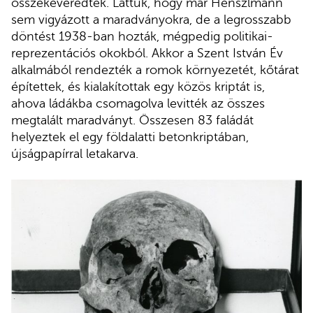
összekeveredtek. Láttuk, hogy már Henszlmann
sem vigyázott a maradványokra, de a legrosszabb
döntést 1938-ban hozták, mégpedig politikai-
reprezentációs okokból. Akkor a Szent István Év
alkalmából rendezték a romok környezetét, kőtárat
építettek, és kialakítottak egy közös kriptát is,
ahova ládákba csomagolva levitték az összes
megtalált maradványt. Összesen 83 faládát
helyeztek el egy földalatti betonkriptában,
újságpapírral letakarva.