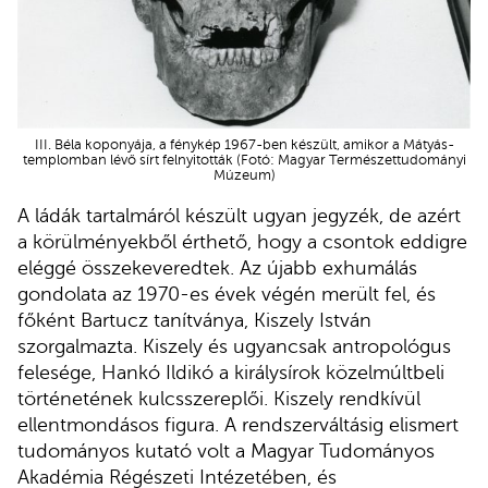
III. Béla koponyája, a fénykép 1967-ben készült, amikor a Mátyás-
templomban lévő sírt felnyitották (Fotó: Magyar Természettudományi
Múzeum)
A ládák tartalmáról készült ugyan jegyzék, de azért
a körülményekből érthető, hogy a csontok eddigre
eléggé összekeveredtek. Az újabb exhumálás
gondolata az 1970-es évek végén merült fel, és
főként Bartucz tanítványa, Kiszely István
szorgalmazta. Kiszely és ugyancsak antropológus
felesége, Hankó Ildikó a királysírok közelmúltbeli
történetének kulcsszereplői. Kiszely rendkívül
ellentmondásos figura. A rendszerváltásig elismert
tudományos kutató volt a Magyar Tudományos
Akadémia Régészeti Intézetében, és