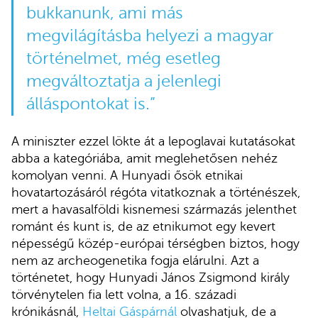
bukkanunk, ami más
megvilágításba helyezi a magyar
történelmet, még esetleg
megváltoztatja a jelenlegi
álláspontokat is.”
A miniszter ezzel lökte át a lepoglavai kutatásokat
abba a kategóriába, amit meglehetősen nehéz
komolyan venni. A Hunyadi ősök etnikai
hovatartozásáról régóta vitatkoznak a történészek,
mert a havasalföldi kisnemesi származás jelenthet
románt és kunt is, de az etnikumot egy kevert
népességű közép-európai térségben biztos, hogy
nem az archeogenetika fogja elárulni. Azt a
történetet, hogy Hunyadi János Zsigmond király
törvénytelen fia lett volna, a 16. századi
krónikásnál,
Heltai Gáspárnál
olvashatjuk, de a