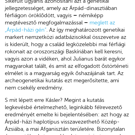
Sikerült ugyanis azonosítani azt a genetikai
jellegzetességet, amely az Árpád-dinasztiában
férfiágon öröklődött, vagyis
–
némiképp
megtévesztő megfogalmazással
–
meglett az
„Árpád-házi gén”
. Az így meghatározott genetikai
markert nemzetközi adatbázisokkal összevetve az
is kiderült, hogy a család legközelebbi mai férfiági
rokonait az oroszországi Baskíriában kell keresni,
vagyis azon a vidéken, ahol Julianus barát egykor
magyarokat talált, és amit az elfogadott őstörténeti
elmélet is a magyarság egyik őshazájának tart. Az
archeogenetikai kutatás ezt megerősítette, ami
nem csekély eredmény.
S mit lépett erre Kásler? Megint a kutatás
legkevésbé értelmezhető, leginkább félrevezető
eredményét emelte ki bejelentésében: azt hogy az
Árpád-házi haplotípus visszavezethető Közép-
Ázsiába, a mai Afganisztán területére. Bizonytalan