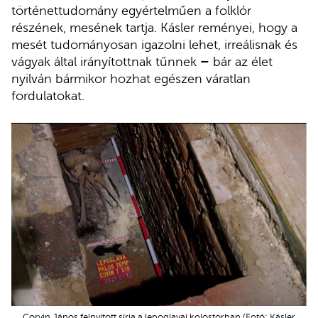
történettudomány egyértelműen a folklór
részének, mesének tartja. Kásler reményei, hogy a
mesét tudományosan igazolni lehet, irreálisnak és
vágyak által irányítottnak tűnnek
–
bár az élet
nyilván bármikor hozhat egészen váratlan
fordulatokat.
Corvin János felnyitott sírja a lepoglavai kolostorban (Fotó: Kásler