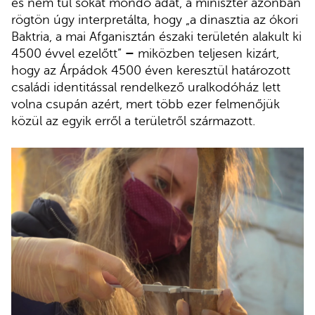
és nem túl sokat mondó adat, a miniszter azonban
rögtön úgy interpretálta, hogy „a
dinasztia az ókori
Baktria, a mai Afganisztán északi területén alakult ki
4500 évvel ezelőtt”
–
miközben teljesen kizárt,
hogy az Árpádok 4500 éven keresztül határozott
családi identitással rendelkező uralkodóház lett
volna csupán azért, mert több ezer felmenőjük
közül az egyik erről a területről származott.