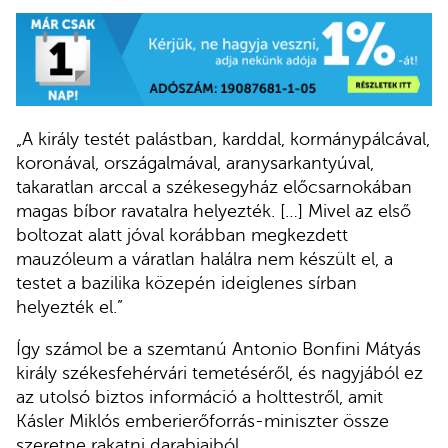
„A király testét palástban, karddal, kormánypálcával,
koronával, országalmával, aranysarkantyúval,
takaratlan arccal a székesegyház előcsarnokában
magas bíbor ravatalra helyezték. […] Mivel az első
boltozat alatt jóval korábban megkezdett
mauzóleum a váratlan halálra nem készült el, a
testet a bazilika közepén ideiglenes sírban
helyezték el.”
Így számol be a szemtanú Antonio Bonfini Mátyás
király székesfehérvári temetéséről, és nagyjából ez
az utolsó biztos információ a holttestről, amit
Kásler Miklós emberierőforrás-miniszter össze
szeretne rakatni darabjaiból.