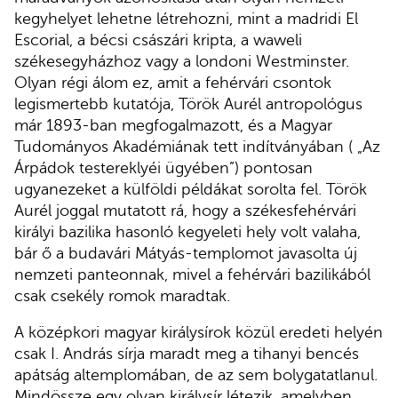
kegyhelyet lehetne létrehozni, mint a madridi El
Escorial, a bécsi császári kripta, a waweli
székesegyházhoz vagy a londoni Westminster.
Olyan régi álom ez, amit a fehérvári csontok
legismertebb kutatója, Török Aurél antropológus
már 1893-ban megfogalmazott, és a Magyar
Tudományos Akadémiának tett indítványában ( „Az
Árpádok testereklyéi ügyében”) pontosan
ugyanezeket a külföldi példákat sorolta fel. Török
Aurél joggal mutatott rá, hogy a székesfehérvári
királyi bazilika hasonló kegyeleti hely volt valaha,
bár ő a budavári Mátyás-templomot javasolta új
nemzeti panteonnak, mivel a fehérvári bazilikából
csak csekély romok maradtak.
A középkori magyar királysírok közül eredeti helyén
csak I. András sírja maradt meg a tihanyi bencés
apátság altemplomában, de az sem bolygatatlanul.
Mindössze egy olyan királysír létezik, amelyben