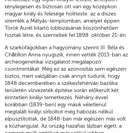
ténylegesen és biztosan ott van egy középkori
magyar király és felesége holtteste: az a díszes
síremlék a Mátyás-templomban, amelyet éppen
Török Aurél kitartó lobbizásának köszönhetően
hoztak létre, és szenteltek fel 1898. október 21-én.
A szarkofágokban a hagyomány szerint III. Béla és
Châtillon Anna nyugszik, innen vették 2013-ban az
archeogenetikai vizsgálatot megalapozó
csontmintákat. Még ez az azonosítás sem egészen
biztos, mert valójában csak annyit tudunk, hogy
1848 decemberében a székesfehérvári bazilika
területén vízvezeték építése során előkerült két
érintetlen királyi temetkezés. Néhány évvel
korábban (1839-ben) egy másik véletlenül
megtalált királyi sírboltot még habozás nélkül
elpusztítottak, de 1848-ban már egészen más volt
a közhangulat. Az ország hazafias lázban égett, a
nemzeti múlt emlékeit már sokkal jobban