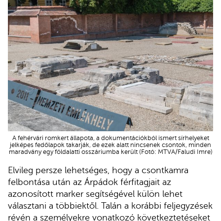
A fehérvári romkert állapota, a dokumentációkból ismert sírhelyeket
jelképes fedőlapok takarják, de ezek alatt nincsenek csontok, minden
maradvány egy földalatti osszáriumba került (Fotó: MTVA/Faludi Imre)
Elvileg persze lehetséges, hogy a csontkamra
felbontása után az Árpádok férfitagjait az
azonosított marker segítségével külön lehet
választani a többiektől. Talán a korábbi feljegyzések
révén a személyekre vonatkozó következtetéseket