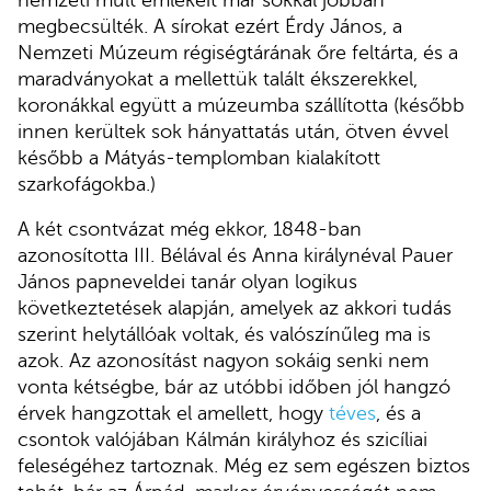
megbecsülték. A sírokat ezért Érdy János, a
Nemzeti Múzeum régiségtárának őre feltárta, és a
maradványokat a mellettük talált ékszerekkel,
koronákkal együtt a múzeumba szállította (később
innen kerültek sok hányattatás után, ötven évvel
később a Mátyás-templomban kialakított
szarkofágokba.)
A két csontvázat még ekkor, 1848-ban
azonosította III. Bélával és Anna királynéval Pauer
János papneveldei tanár olyan logikus
következtetések alapján, amelyek az akkori tudás
szerint helytállóak voltak, és valószínűleg ma is
azok. Az azonosítást nagyon sokáig senki nem
vonta kétségbe, bár az utóbbi időben jól hangzó
érvek hangzottak el amellett, hogy
téves
, és a
csontok valójában Kálmán királyhoz és szicíliai
feleségéhez tartoznak. Még ez sem egészen biztos