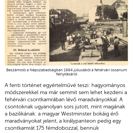
Beszámoló a Népszabadságban 1984 júliusából a fehérvári ossarium
felnyitásáról
A fenti történet egyértelművé teszi: hagyományos
módszerekkel ma már semmit sem lehet kezdeni a
fehérvári csontkamrában lévő maradványokkal. A
csontoknak ugyanolyan sors jutott, mint magának
a bazilikának: a magyar Westminster bokáig érő
maradványokat jelent, a királypanteon pedig egy
csontkamrát 175 fémdobozzal, bennük