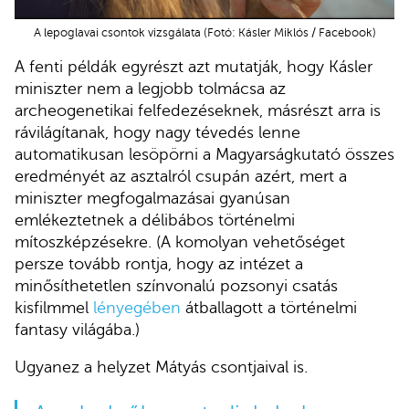
A lepoglavai csontok vizsgálata (Fotó: Kásler Miklós / Facebook)
A fenti példák egyrészt azt mutatják, hogy Kásler
miniszter nem a legjobb tolmácsa az
archeogenetikai felfedezéseknek, másrészt arra is
rávilágítanak, hogy nagy tévedés lenne
automatikusan lesöpörni a Magyarságkutató összes
eredményét az asztalról csupán azért, mert a
miniszter megfogalmazásai gyanúsan
emlékeztetnek a délibábos történelmi
mítoszképzésekre. (A komolyan vehetőséget
persze tovább rontja, hogy az intézet a
minősíthetetlen színvonalú pozsonyi csatás
kisfilmmel
lényegében
átballagott a történelmi
fantasy világába.)
Ugyanez a helyzet Mátyás csontjaival is.