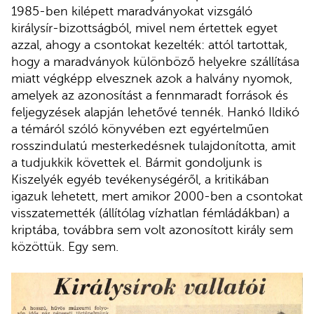
1985-ben kilépett maradványokat vizsgáló
királysír-bizottságból, mivel nem értettek egyet
azzal, ahogy a csontokat kezelték: attól tartottak,
hogy a maradványok különböző helyekre szállítása
miatt végképp elvesznek azok a halvány nyomok,
amelyek az azonosítást a fennmaradt források és
feljegyzések alapján lehetővé tennék. Hankó Ildikó
a témáról szóló könyvében ezt egyértelműen
rosszindulatú mesterkedésnek tulajdonította, amit
a tudjukkik követtek el. Bármit gondoljunk is
Kiszelyék egyéb tevékenységéről, a kritikában
igazuk lehetett, mert amikor 2000-ben a csontokat
visszatemették (állítólag vízhatlan fémládákban) a
kriptába, továbbra sem volt azonosított király sem
közöttük. Egy sem.