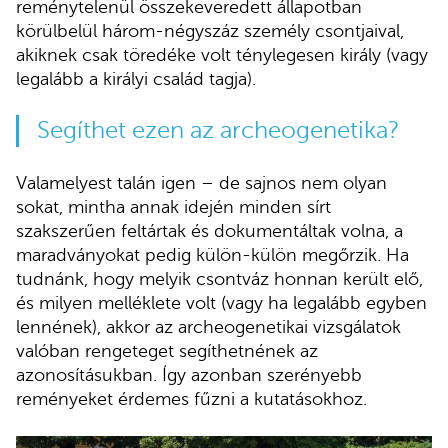
reménytelenül összekeveredett állapotban
körülbelül három-négyszáz személy csontjaival,
akiknek csak töredéke volt ténylegesen király (vagy
legalább a királyi család tagja).
Segíthet ezen az archeogenetika?
Valamelyest talán igen – de sajnos nem olyan
sokat, mintha annak idején minden sírt
szakszerűen feltártak és dokumentáltak volna, a
maradványokat pedig külön-külön megőrzik. Ha
tudnánk, hogy melyik csontváz honnan került elő,
és milyen melléklete volt (vagy ha legalább egyben
lennének), akkor az archeogenetikai vizsgálatok
valóban rengeteget segíthetnének az
azonosításukban. Így azonban szerényebb
reményeket érdemes fűzni a kutatásokhoz.