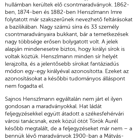
hullámban kerültek elő csontmaradványok. 1862-
ben, 1874-ben és 1882-ben Henszlmann Imre
folytatott már szakszerűnek nevezhető feltárásokat
a bazilikában. Nagy számú sírra és 33 személy
csontmaradványaira bukkant, bár a temetkezések
nagy többsége erősen bolygatott volt. A jelek
alapján mindenesetre biztos, hogy királyi sírok is
voltak köztük. Henszlmann minden sír helyét
lerajzolta, és a jelentősebb sírokat fantáziadús
módon egy-egy királyéval azonosította. Ezeket az
azonosításokat a későbbi tudományos álláspont
nem fogadta el.
Sajnos Henszlmann egyáltalán nem járt el ilyen
gondosan a maradványokkal. Hat ládát
feljegyzésekkel együtt átadott a székesfehérvári
városi tanácsnak, ezek közül ötöt Török Aurél
később megtalált, de a feljegyzéseket már nem – a
bennük lévő maradványok 1900-ban a Mátyás-