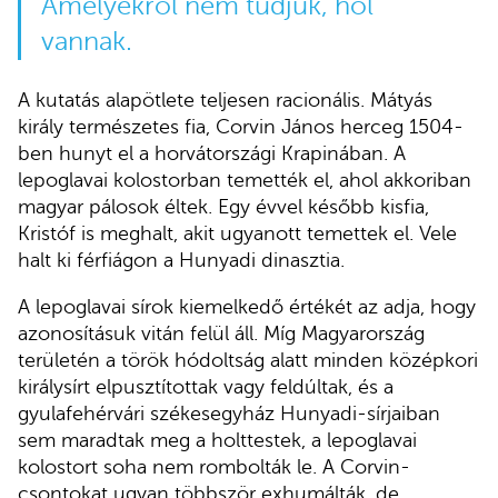
Amelyekről nem tudjuk, hol
vannak.
A kutatás alapötlete teljesen racionális. Mátyás
király természetes fia, Corvin János herceg 1504-
ben hunyt el a horvátországi Krapinában. A
lepoglavai kolostorban temették el, ahol akkoriban
magyar pálosok éltek. Egy évvel később kisfia,
Kristóf is meghalt, akit ugyanott temettek el. Vele
halt ki férfiágon a Hunyadi dinasztia.
A lepoglavai sírok kiemelkedő értékét az adja, hogy
azonosításuk vitán felül áll. Míg Magyarország
területén a török hódoltság alatt minden középkori
királysírt elpusztítottak vagy feldúltak, és a
gyulafehérvári székesegyház Hunyadi-sírjaiban
sem maradtak meg a holttestek, a lepoglavai
kolostort soha nem rombolták le. A Corvin-
csontokat ugyan többször exhumálták, de