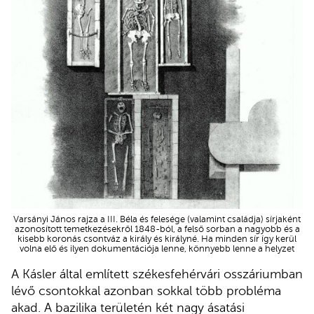
Varsányi János rajza a III. Béla és felesége (valamint családja) sírjaként
azonosított temetkezésekről 1848-ból, a felső sorban a nagyobb és a
kisebb koronás csontváz a király és királyné. Ha minden sír így kerül
volna elő és ilyen dokumentációja lenne, könnyebb lenne a helyzet
A Kásler által említett székesfehérvári osszáriumban
lévő csontokkal azonban sokkal több probléma
akad. A bazilika területén két nagy ásatási