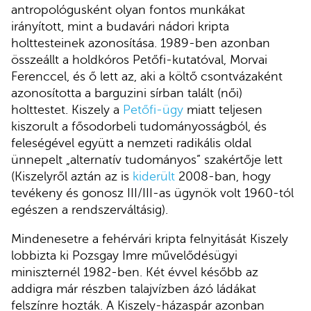
antropológusként olyan fontos munkákat
irányított, mint a budavári nádori kripta
holttesteinek azonosítása. 1989-ben azonban
összeállt a holdkóros Petőfi-kutatóval, Morvai
Ferenccel, és ő lett az, aki a költő csontvázaként
azonosította a barguzini sírban talált (női)
holttestet. Kiszely a
Petőfi-ügy
miatt teljesen
kiszorult a fősodorbeli tudományosságból, és
feleségével együtt a nemzeti radikális oldal
ünnepelt „alternatív tudományos” szakértője lett
(Kiszelyről aztán az is
kiderült
2008-ban, hogy
tevékeny és gonosz III/III-as ügynök volt 1960-tól
egészen a rendszerváltásig).
Mindenesetre a fehérvári kripta felnyitását Kiszely
lobbizta ki Pozsgay Imre művelődésügyi
miniszternél 1982-ben. Két évvel később az
addigra már részben talajvízben ázó ládákat
felszínre hozták. A Kiszely-házaspár azonban