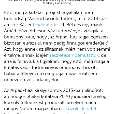
Miklós / Facebook)
Ettől még a kutatási projekt egyáltalán nem
bolondság. Valami hasonló történt, mint 2018-ban,
amikor Kásler
bejelentette
: III. Béla és egy másik
Árpád-házi férficsontváz tudományos vizsgálata
bebizonyította, hogy „az Árpád-ház tagjai egészen
biztosan eurázsiai, nem pedig finnugor eredetűek”.
Azt, hogy ennek az állításnak miért nem volt semmi
értelme, annak idején
részletesen bemutattuk
, de
arra is felhívtuk a figyelmet, hogy ettől még maga a
kutatás valós tudományos eredményt hozott,
habár a félrevezető megfogalmazás miatt erre
nehezebb volt odafigyelni.
Az Árpád-házi királycsontok 2013-ban elindított
archeogeneteikai kutatása 2020 júniusára tényleg
komoly felfedezést produkált, amelyet már a
rangos Nature magazinban is
közölni lehetett
.