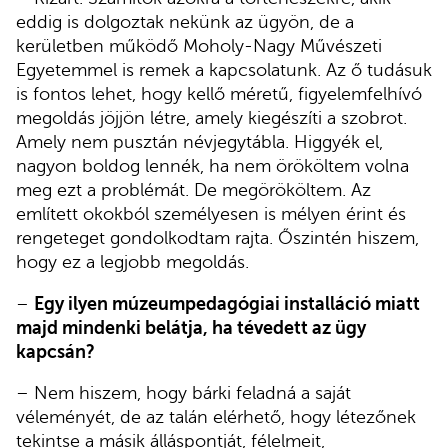
eddig is dolgoztak nekünk az ügyön, de a
kerületben működő Moholy-Nagy Művészeti
Egyetemmel is remek a kapcsolatunk. Az ő tudásuk
is fontos lehet, hogy kellő méretű, figyelemfelhívó
megoldás jöjjön létre, amely kiegészíti a szobrot.
Amely nem pusztán névjegytábla. Higgyék el,
nagyon boldog lennék, ha nem örököltem volna
meg ezt a problémát. De megörököltem. Az
említett okokból személyesen is mélyen érint és
rengeteget gondolkodtam rajta. Őszintén hiszem,
hogy ez a legjobb megoldás.
–
Egy ilyen múzeumpedagógiai installáció miatt
majd mindenki belátja, ha tévedett az ügy
kapcsán?
– Nem hiszem, hogy bárki feladná a saját
véleményét, de az talán elérhető, hogy létezőnek
tekintse a másik álláspontját, félelmeit,