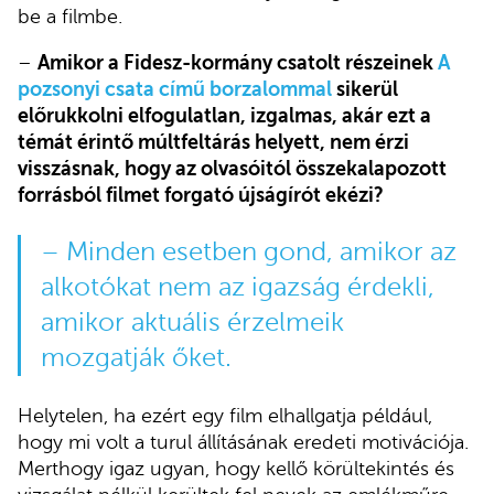
be a filmbe.
–
Amikor a Fidesz-kormány csatolt részeinek
A
pozsonyi csata című borzalommal
sikerül
előrukkolni elfogulatlan, izgalmas, akár ezt a
témát érintő múltfeltárás helyett, nem érzi
visszásnak, hogy az olvasóitól összekalapozott
forrásból filmet forgató újságírót ekézi?
– Minden esetben gond, amikor az
alkotókat nem az igazság érdekli,
amikor aktuális érzelmeik
mozgatják őket.
Helytelen, ha ezért egy film elhallgatja például,
hogy mi volt a turul állításának eredeti motivációja.
Merthogy igaz ugyan, hogy kellő körültekintés és