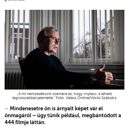
„A mi nemzedékünk számára az, hogy »nyilas«, a lehető
legrosszabbat jelentette.” Fotó: Válasz Online/Vörös Szabolcs
–
Mindenesetre ön is árnyalt képet vár el
önmagáról – úgy tűnik például, megbántódott a
444 filmje láttán.