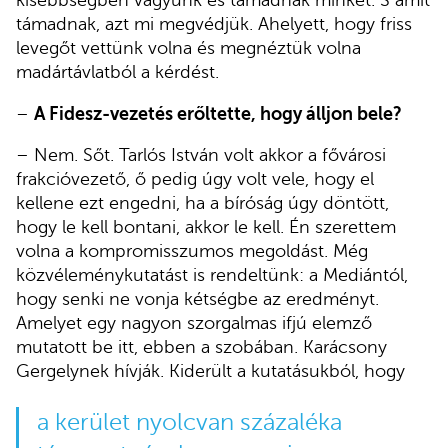
kisebbségben vagyunk és támadnak minket. S amit
támadnak, azt mi megvédjük. Ahelyett, hogy friss
levegőt vettünk volna és megnéztük volna
madártávlatból a kérdést.
–
A Fidesz-vezetés erőltette, hogy álljon bele?
– Nem. Sőt. Tarlós István volt akkor a fővárosi
frakcióvezető, ő pedig úgy volt vele, hogy el
kellene ezt engedni, ha a bíróság úgy döntött,
hogy le kell bontani, akkor le kell. Én szerettem
volna a kompromisszumos megoldást. Még
közvéleménykutatást is rendeltünk: a Mediántól,
hogy senki ne vonja kétségbe az eredményt.
Amelyet egy nagyon szorgalmas ifjú elemző
mutatott be itt, ebben a szobában. Karácsony
Gergelynek hívják. Kiderült a kutatásukból, hogy
a kerület nyolcvan százaléka