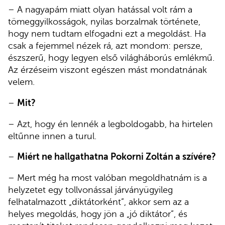
– A nagyapám miatt olyan hatással volt rám a
tömeggyilkosságok, nyilas borzalmak története,
hogy nem tudtam elfogadni ezt a megoldást. Ha
csak a fejemmel nézek rá, azt mondom: persze,
észszerű, hogy legyen első világháborús emlékmű.
Az érzéseim viszont egészen mást mondatnának
velem.
–
Mit?
– Azt, hogy én lennék a legboldogabb, ha hirtelen
eltűnne innen a turul.
–
Miért ne hallgathatna Pokorni Zoltán a szívére?
– Mert még ha most valóban megoldhatnám is a
helyzetet egy tollvonással járványügyileg
felhatalmazott „diktátorként”, akkor sem az a
helyes megoldás, hogy jön a „jó diktátor”, és