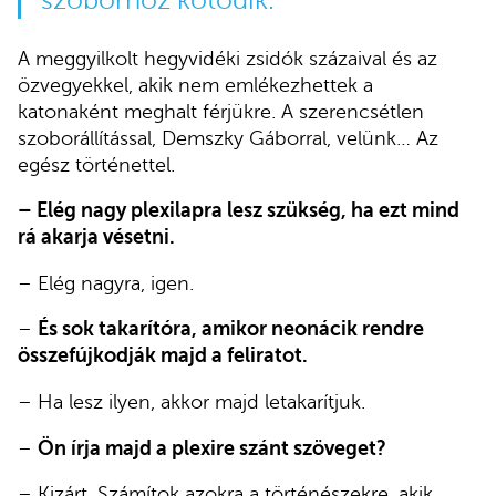
szoborhoz kötődik.
A meggyilkolt hegyvidéki zsidók százaival és az
özvegyekkel, akik nem emlékezhettek a
katonaként meghalt férjükre. A szerencsétlen
szoborállítással, Demszky Gáborral, velünk… Az
egész történettel.
– Elég nagy plexilapra lesz szükség, ha ezt mind
rá akarja vésetni.
– Elég nagyra, igen.
–
És sok takarítóra, amikor neonácik rendre
összefújkodják majd a feliratot.
– Ha lesz ilyen, akkor majd letakarítjuk.
–
Ön írja majd a plexire szánt szöveget?
– Kizárt. Számítok azokra a történészekre, akik