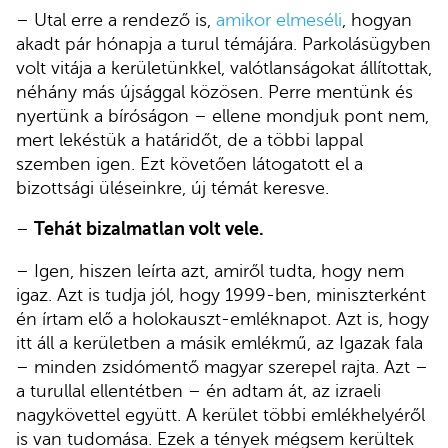
– Utal erre a rendező is,
amikor elmeséli
, hogyan
akadt pár hónapja a turul témájára. Parkolásügyben
volt vitája a kerületünkkel, valótlanságokat állítottak,
néhány más újsággal közösen. Perre mentünk és
nyertünk a bíróságon – ellene mondjuk pont nem,
mert lekéstük a határidőt, de a többi lappal
szemben igen. Ezt követően látogatott el a
bizottsági üléseinkre, új témát keresve.
–
Tehát bizalmatlan volt vele.
– Igen, hiszen leírta azt, amiről tudta, hogy nem
igaz. Azt is tudja jól, hogy 1999-ben, miniszterként
én írtam elő a holokauszt-emléknapot. Azt is, hogy
itt áll a kerületben a másik emlékmű, az Igazak fala
– minden zsidómentő magyar szerepel rajta. Azt –
a turullal ellentétben – én adtam át, az izraeli
nagykövettel együtt. A kerület többi emlékhelyéről
is van tudomása. Ezek a tények mégsem kerültek