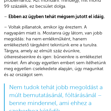
problémához. Azt mondani: mindegy, mit mond
99 százalék, ez becsület dolga.
–
Ebben az ügyben tehát mégsem jutott el idáig.
– Voltak pillanatok, amikor így éreztem. A
nagyapám miatt is. Mostanra úgy látom, van jobb
megoldás: ha nem emlékműként, hanem
emlékeztető tárgyként tekintünk erre a turulra.
Tárgyra, amely az elmúlt száz évünkre,
útkereséseinkre és igen: bűneinkre is emlékeztet
minket. Ám ahogy egyetlen embert sem ítélhetünk
meg egyetlen cselekedete alapján, úgy magunkat
és az országot sem.
Nem tudok tehát jobb megoldást a
múlt bemutatásánál, föltárásánál –
benne mindennel, ami ehhez a