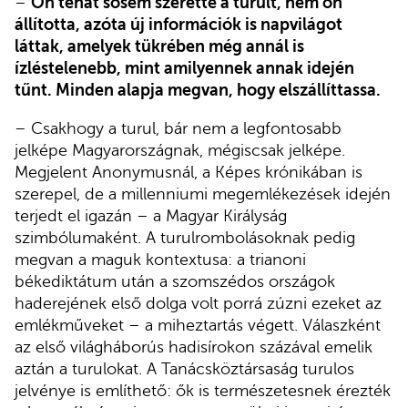
–
Ön tehát sosem szerette a turult, nem ön
állította, azóta új információk is napvilágot
láttak, amelyek tükrében még annál is
ízléstelenebb, mint amilyennek annak idején
tűnt. Minden alapja megvan, hogy elszállíttassa.
– Csakhogy a turul, bár nem a legfontosabb
jelképe Magyarországnak, mégiscsak jelképe.
Megjelent Anonymusnál, a Képes krónikában is
szerepel, de a millenniumi megemlékezések idején
terjedt el igazán – a Magyar Királyság
szimbólumaként. A turulrombolásoknak pedig
megvan a maguk kontextusa: a trianoni
békediktátum után a szomszédos országok
haderejének első dolga volt porrá zúzni ezeket az
emlékműveket – a miheztartás végett. Válaszként
az első világháborús hadisírokon százával emelik
aztán a turulokat. A Tanácsköztársaság turulos
jelvénye is említhető: ők is természetesnek érezték