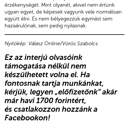
érzékenységét. Mint olyanét, akivel nem értünk
ugyan egyet, de képesek vagyunk vele normálisan
együtt élni. És nem bélyegezzük egymást sem
hazaárulónak, sem pedig nyilasnak.
Nyitókép: Válasz Online/Vörös Szabolcs
Ez az interjú olvasóink
támogatása nélkül nem
készülhetett volna el. Ha
fontosnak tartja munkánkat,
kérjük,
legyen „előfizetőnk”
akár
már havi 1700 forintért,
és
csatlakozzon hozzánk a
Facebookon
!