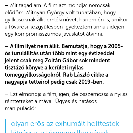
– Mit tagadjam. A film azt mondja: nemcsak
elődöm, Mitnyan György volt tudatában, hogy
gyilkosoknak állít emlékművet, hanem én is, amikor
a fővárosi közgyűlésben igyekeztem annak idején
egy kompromisszumos javaslatot átvinni.
–
A film ilyet nem állít. Bemutatja, hogy a 2005-
ös turulállítás után több mint egy évtizeddel
jelent csak meg Zoltán Gábor sok mindent
tisztázó könyve a kerületi nyilas
tömeggyilkosságokról, Rab László cikke a
nagyapja tetteiről pedig csak 2019-ben.
– Ezt elmondja a film, igen, de összemossa a nyilas
rémtetteket a mával. Ügyes és hatásos
manipuláció:
olyan erős az exhumált holttestek