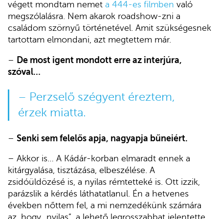
végett mondtam nemet
a 444-es filmben
való
megszólalásra. Nem akarok roadshow-zni a
családom szörnyű történetével. Amit szükségesnek
tartottam elmondani, azt megtettem már.
–
De most igent mondott erre az interjúra,
szóval…
– Perzselő szégyent éreztem,
érzek miatta.
–
Senki sem felelős apja, nagyapja bűneiért.
– Akkor is… A Kádár-korban elmaradt ennek a
kitárgyalása, tisztázása, elbeszélése. A
zsidóüldözésé is, a nyilas rémtetteké is. Ott izzik,
parázslik a kérdés láthatatlanul. Én a hetvenes
években nőttem fel, a mi nemzedékünk számára
az, hogy „nyilas”, a lehető legrosszabbat jelentette.