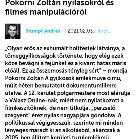
Pokorni Zoltán nyilasokról és
filmes manipulációról
Stumpf András
| 2021.02.03. |
Interjú
„Olyan erős az exhumált holttestek látványa, a
tömeggyilkosságok története, hogy elég ezek
közé bevágni a fejünket és a kívánt hatás máris
előáll. Ez az összemosás tényleg sért” – mondja
Pokorni Zoltán A gyilkosok emlékműve című,
múlt héten bemutatott dokumentumfilmre
utalva. A 12. kerület polgármestere most elárulja
a Válasz Online-nak, miért nem nyilatkozott a
filmkészítőknek,
de nem titkolja: „perzselő
szégyent” érez nyilas nagyapjára gondolva. A
politikussal végigvesszük, szerinte mi minden
lényeges maradt ki az alkotásból, akárcsak a
2005-ben állított kerületi turulemlékmű