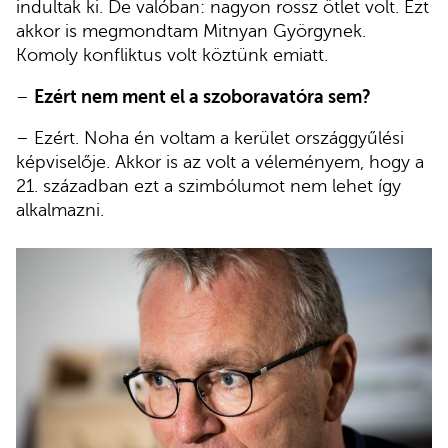
indultak ki. De valóban: nagyon rossz ötlet volt. Ezt
akkor is megmondtam Mitnyan Györgynek.
Komoly konfliktus volt köztünk emiatt.
–
Ezért nem ment el a szoboravatóra sem?
– Ezért. Noha én voltam a kerület országgyűlési
képviselője. Akkor is az volt a véleményem, hogy a
21. században ezt a szimbólumot nem lehet így
alkalmazni.