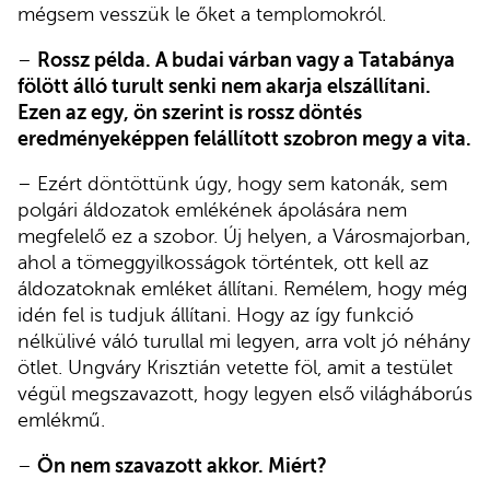
mégsem vesszük le őket a templomokról.
–
Rossz példa. A budai várban vagy a Tatabánya
fölött álló turult senki nem akarja elszállítani.
Ezen az egy, ön szerint is rossz döntés
eredményeképpen felállított szobron megy a vita.
– Ezért döntöttünk úgy, hogy sem katonák, sem
polgári áldozatok emlékének ápolására nem
megfelelő ez a szobor. Új helyen, a Városmajorban,
ahol a tömeggyilkosságok történtek, ott kell az
áldozatoknak emléket állítani. Remélem, hogy még
idén fel is tudjuk állítani. Hogy az így funkció
nélkülivé váló turullal mi legyen, arra volt jó néhány
ötlet. Ungváry Krisztián vetette föl, amit a testület
végül megszavazott, hogy legyen első világháborús
emlékmű.
–
Ön nem szavazott akkor. Miért?