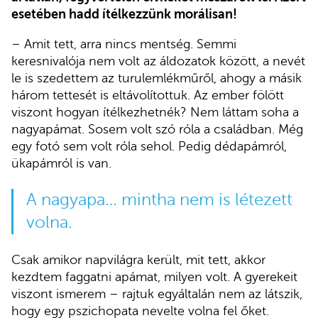
esetében hadd ítélkezzünk morálisan!
– Amit tett, arra nincs mentség. Semmi
keresnivalója nem volt az áldozatok között, a nevét
le is szedettem az turulemlékműről, ahogy a másik
három tettesét is eltávolítottuk. Az ember fölött
viszont hogyan ítélkezhetnék? Nem láttam soha a
nagyapámat. Sosem volt szó róla a családban. Még
egy fotó sem volt róla sehol. Pedig dédapámról,
ükapámról is van.
A nagyapa… mintha nem is létezett
volna.
Csak amikor napvilágra került, mit tett, akkor
kezdtem faggatni apámat, milyen volt. A gyerekeit
viszont ismerem – rajtuk egyáltalán nem az látszik,
hogy egy pszichopata nevelte volna fel őket.