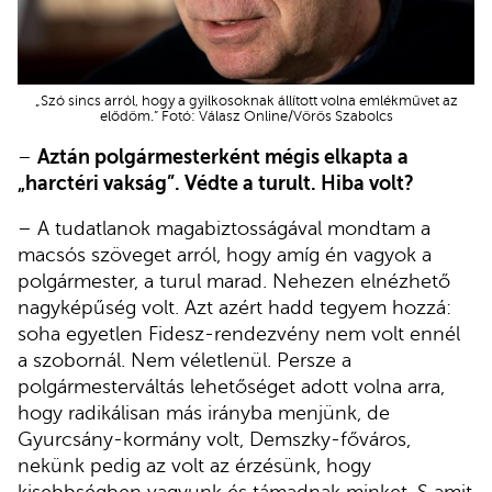
„Szó sincs arról, hogy a gyilkosoknak állított volna emlékművet az
elődöm.” Fotó: Válasz Online/Vörös Szabolcs
–
Aztán polgármesterként mégis elkapta a
„harctéri vakság”. Védte a turult. Hiba volt?
– A tudatlanok magabiztosságával mondtam a
macsós szöveget arról, hogy amíg én vagyok a
polgármester, a turul marad. Nehezen elnézhető
nagyképűség volt. Azt azért hadd tegyem hozzá:
soha egyetlen Fidesz-rendezvény nem volt ennél
a szobornál. Nem véletlenül. Persze a
polgármesterváltás lehetőséget adott volna arra,
hogy radikálisan más irányba menjünk, de
Gyurcsány-kormány volt, Demszky-főváros,
nekünk pedig az volt az érzésünk, hogy