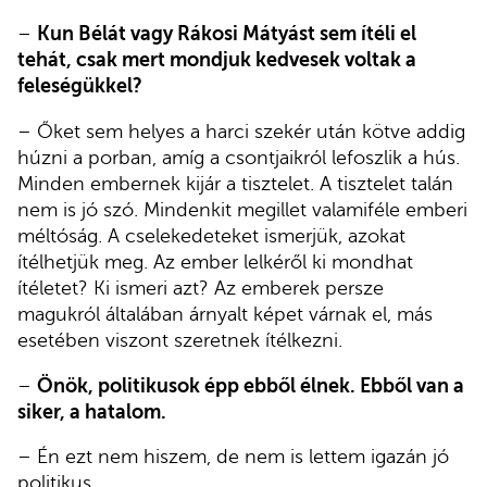
–
Kun Bélát vagy Rákosi Mátyást sem ítéli el
tehát, csak mert mondjuk kedvesek voltak a
feleségükkel?
– Őket sem helyes a harci szekér után kötve addig
húzni a porban, amíg a csontjaikról lefoszlik a hús.
Minden embernek kijár a tisztelet. A tisztelet talán
nem is jó szó. Mindenkit megillet valamiféle emberi
méltóság. A cselekedeteket ismerjük, azokat
ítélhetjük meg. Az ember lelkéről ki mondhat
ítéletet? Ki ismeri azt? Az emberek persze
magukról általában árnyalt képet várnak el, más
esetében viszont szeretnek ítélkezni.
–
Önök, politikusok épp ebből élnek. Ebből van a
siker, a hatalom.
– Én ezt nem hiszem, de nem is lettem igazán jó
politikus.