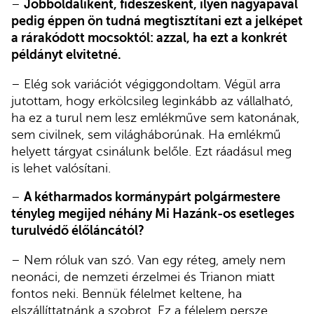
–
Jobboldaliként, fideszesként, ilyen nagyapával
pedig éppen ön tudná megtisztítani ezt a jelképet
a rárakódott mocsoktól: azzal, ha ezt a konkrét
példányt elvitetné.
– Elég sok variációt végiggondoltam. Végül arra
jutottam, hogy erkölcsileg leginkább az vállalható,
ha ez a turul nem lesz emlékműve sem katonának,
sem civilnek, sem világháborúnak. Ha emlékmű
helyett tárgyat csinálunk belőle. Ezt ráadásul meg
is lehet valósítani.
–
A kétharmados kormánypárt polgármestere
tényleg megijed néhány Mi Hazánk-os esetleges
turulvédő élőláncától?
– Nem róluk van szó. Van egy réteg, amely nem
neonáci, de nemzeti érzelmei és Trianon miatt
fontos neki. Bennük félelmet keltene, ha
elszállíttatnánk a szobrot. Ez a félelem persze