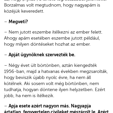
Borzalmas volt megtudnom, hogy nagyapám is
közéjük keveredett.
–
Megveti?
– Nem jutott eszembe ítélkezni az ember felett.
Ahogy apám esetében eszembe jutott például,
hogy milyen döntéseket hozhat az ember.
–
Apját ügynöknek szervezték be.
– Négy évet ült börtönben, aztán kiengedték
1956-ban, majd a hatvanas években megzsarolták,
hogy beviszik újabb nyolc évre, ha nem áll
kötélnek. Aki sosem volt még börtönben, nem
tudhatja, hogyan döntene ilyen helyzetben. Ezért
jobb, ha nem is ítélkezik.
–
Apja esete azért nagyon más. Nagyapja
ártatlan, fegyvertelen civileket mészárolt le. Azért