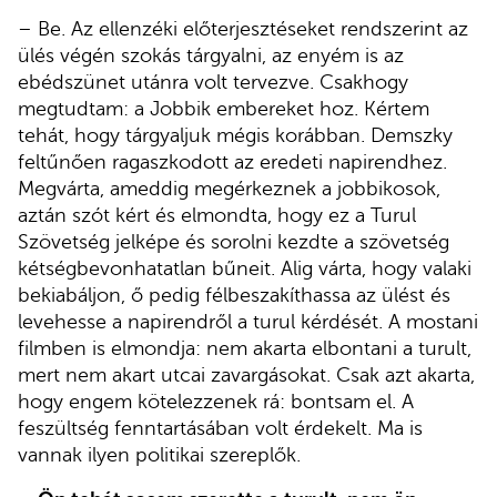
– Be. Az ellenzéki előterjesztéseket rendszerint az
ülés végén szokás tárgyalni, az enyém is az
ebédszünet utánra volt tervezve. Csakhogy
megtudtam: a Jobbik embereket hoz. Kértem
tehát, hogy tárgyaljuk mégis korábban. Demszky
feltűnően ragaszkodott az eredeti napirendhez.
Megvárta, ameddig megérkeznek a jobbikosok,
aztán szót kért és elmondta, hogy ez a Turul
Szövetség jelképe és sorolni kezdte a szövetség
kétségbevonhatatlan bűneit. Alig várta, hogy valaki
bekiabáljon, ő pedig félbeszakíthassa az ülést és
levehesse a napirendről a turul kérdését. A mostani
filmben is elmondja: nem akarta elbontani a turult,
mert nem akart utcai zavargásokat. Csak azt akarta,
hogy engem kötelezzenek rá: bontsam el. A
feszültség fenntartásában volt érdekelt. Ma is
vannak ilyen politikai szereplők.