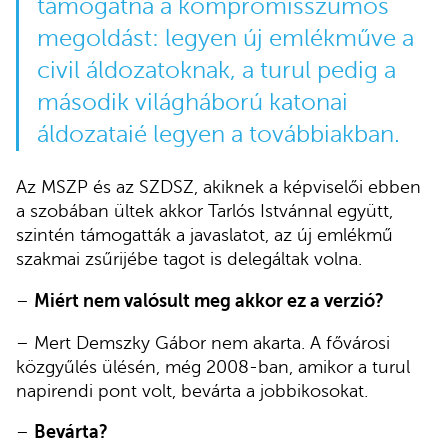
támogatná a kompromisszumos
megoldást: legyen új emlékműve a
civil áldozatoknak, a turul pedig a
második világháború katonai
áldozataié legyen a továbbiakban.
Az MSZP és az SZDSZ, akiknek a képviselői ebben
a szobában ültek akkor Tarlós Istvánnal együtt,
szintén támogatták a javaslatot, az új emlékmű
szakmai zsűrijébe tagot is delegáltak volna.
–
Miért nem valósult meg akkor ez a verzió?
– Mert Demszky Gábor nem akarta. A fővárosi
közgyűlés ülésén, még 2008-ban, amikor a turul
napirendi pont volt, bevárta a jobbikosokat.
–
Bevárta?