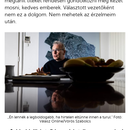
megtanít titeket rendesen gondolkozni meg kezet
mosni, kedves emberek. Választott vezetőként
nem ez a dolgom. Nem mehetek az érzelmeim
után.
„Én lennék a legboldogabb, ha hirtelen eltűnne innen a turul.” Fotó:
Válasz Online/Vörös Szabolcs