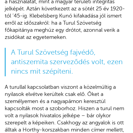
a használatát, mint a magyar területi integritás
jelképét. Aztán következett az a sötét 25 év 1920-
tól ’45-ig. Klebelsberg Kunó kifakadása jól ismert
erről az időszakról: ha a Turul Szövetség
főkapitánya meghúz egy drótot, azonnal verik a
zsidókat az egyetemeken.
A Turul Szövetség fajvédő,
antiszemita szerveződés volt, ezen
nincs mit szépíteni.
A turullal kapcsolatban viszont a közelmúltig a
nyilasok elvétve kerültek csak elő. Őket a
személyemen és a nagyapámon keresztül
kapcsolták most a szoborhoz. Hiszen a turul nem
volt a nyilasok hivatalos jelképe – bár olykor
szerepelt a képeiken. Csakhogy az angyalok is ott
álltak a Horthy-korszakban minden címer mellett,