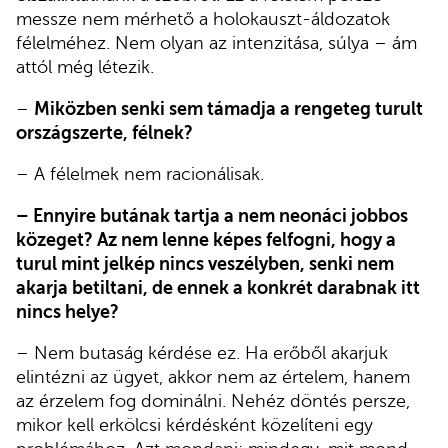
messze nem mérhető a holokauszt-áldozatok
félelméhez. Nem olyan az intenzitása, súlya – ám
attól még létezik.
–
Miközben senki sem támadja a rengeteg turult
országszerte, félnek?
– A félelmek nem racionálisak.
– Ennyire butának tartja a nem neonáci jobbos
közeget? Az nem lenne képes felfogni, hogy a
turul mint jelkép nincs veszélyben, senki nem
akarja betiltani, de ennek a konkrét darabnak itt
nincs helye?
– Nem butaság kérdése ez. Ha erőből akarjuk
elintézni az ügyet, akkor nem az értelem, hanem
az érzelem fog dominálni. Nehéz döntés persze,
mikor kell erkölcsi kérdésként közelíteni egy