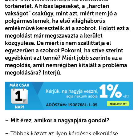
történetét. A hibás lépéseket, a
„harctéri
vakságot”
csakúgy, mint azt, miért nem jó a
polgármesternek, ha első világháborús
emlékművé keresztelik át a szobrot. Holott ezt a
megoldást már megszavazta a kerület
közgyűlése. De miért is nem szállíttatja el
egyszerűen a szobrot Pokorni, ha szíve szerint
egyébként azt tenné? Miért jobb szerinte az a
megoldás, amit nemrégiben kitalált a probléma
megoldására? Interjú.
–
Mit érez, amikor a nagyapjára gondol?
– Többek között az ilyen kérdések elkerülése