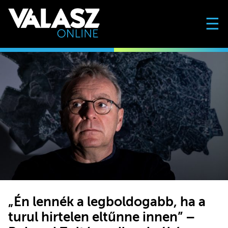
☰
„Én lennék a legboldogabb, ha a
turul hirtelen eltűnne innen” –