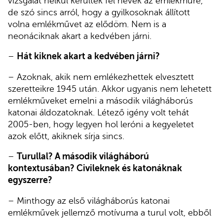
vizsgálat nélkül kerültek fel nevek az emlékműre,
de szó sincs arról, hogy a gyilkosoknak állított
volna emlékművet az elődöm. Nem is a
neonáciknak akart a kedvében járni.
–
Hát kiknek akart a kedvében járni?
– Azoknak, akik nem emlékezhettek elvesztett
szeretteikre 1945 után. Akkor ugyanis nem lehetett
emlékműveket emelni a második világháborús
katonai áldozatoknak. Létező igény volt tehát
2005-ben, hogy legyen hol leróni a kegyeletet
azok előtt, akiknek sírja sincs.
–
Turullal? A második világháború
kontextusában? Civileknek és katonáknak
egyszerre?
– Minthogy az első világháborús katonai
emlékművek jellemző motívuma a turul volt, ebből