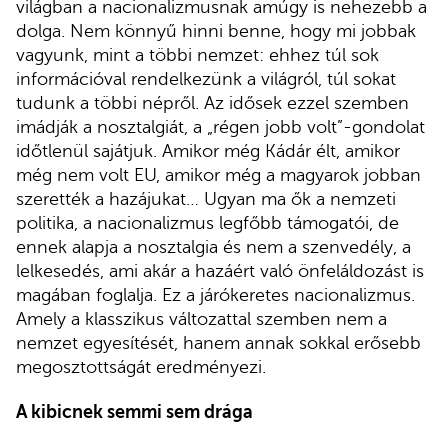
világban a nacionalizmusnak amúgy is nehezebb a
dolga. Nem könnyű hinni benne, hogy mi jobbak
vagyunk, mint a többi nemzet: ehhez túl sok
információval rendelkezünk a világról, túl sokat
tudunk a többi népről. Az idősek ezzel szemben
imádják a nosztalgiát, a „régen jobb volt”-gondolat
időtlenül sajátjuk. Amikor még Kádár élt, amikor
még nem volt EU, amikor még a magyarok jobban
szerették a hazájukat… Ugyan ma ők a nemzeti
politika, a nacionalizmus legfőbb támogatói, de
ennek alapja a nosztalgia és nem a szenvedély, a
lelkesedés, ami akár a hazáért való önfeláldozást is
magában foglalja. Ez a járókeretes nacionalizmus.
Amely a klasszikus változattal szemben nem a
nemzet egyesítését, hanem annak sokkal erősebb
megosztottságát eredményezi.
A kibicnek semmi sem drága