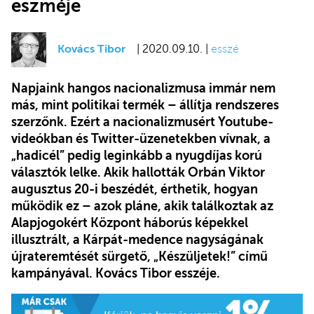
eszméje
Kovács Tibor
| 2020.09.10. |
esszé
Napjaink hangos nacionalizmusa immár nem
más, mint politikai termék – állítja rendszeres
szerzőnk. Ezért a nacionalizmusért Youtube-
videókban és Twitter-üzenetekben vívnak, a
„hadicél” pedig leginkább a nyugdíjas korú
választók lelke. Akik hallották Orbán Viktor
augusztus 20-i beszédét, érthetik, hogyan
működik ez – azok pláne, akik találkoztak az
Alapjogokért Központ háborús képekkel
illusztrált, a Kárpát-medence nagyságának
újrateremtését sürgető, „Készüljetek!” című
kampányával. Kovács Tibor esszéje.