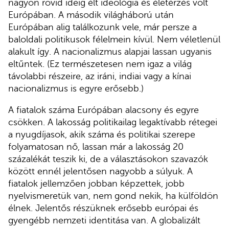
nagyon rövid ideig élt ideológia és életérzés volt
Európában. A második világháború után
Európában alig találkozunk vele, már persze a
baloldali politikusok félelmein kívül. Nem véletlenül
alakult így. A nacionalizmus alapjai lassan ugyanis
eltűntek. (Ez természetesen nem igaz a világ
távolabbi részeire, az iráni, indiai vagy a kínai
nacionalizmus is egyre erősebb.)
A fiatalok száma Európában alacsony és egyre
csökken. A lakosság politikailag legaktívabb rétegei
a nyugdíjasok, akik száma és politikai szerepe
folyamatosan nő, lassan már a lakosság 20
százalékát teszik ki, de a választásokon szavazók
között ennél jelentősen nagyobb a súlyuk. A
fiatalok jellemzően jobban képzettek, jobb
nyelvismeretük van, nem gond nekik, ha külföldön
élnek. Jelentős részüknek erősebb európai és
gyengébb nemzeti identitása van. A globalizált