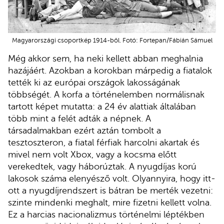
Magyarországi csoportkép 1914-ből. Fotó: Fortepan/Fábián Sámuel
Még akkor sem, ha neki kellett abban meghalnia
hazájáért. Azokban a korokban márpedig a fiatalok
tették ki az európai országok lakosságának
többségét. A korfa a történelemben normálisnak
tartott képet mutatta: a 24 év alattiak általában
több mint a felét adták a népnek. A
társadalmakban ezért aztán tombolt a
tesztoszteron, a fiatal férfiak harcolni akartak és
mivel nem volt Xbox, vagy a kocsma előtt
verekedtek, vagy háborúztak. A nyugdíjas korú
lakosok száma elenyésző volt. Olyannyira, hogy itt-
ott a nyugdíjrendszert is bátran be merték vezetni:
szinte mindenki meghalt, mire fizetni kellett volna.
Ez a harcias nacionalizmus történelmi léptékben