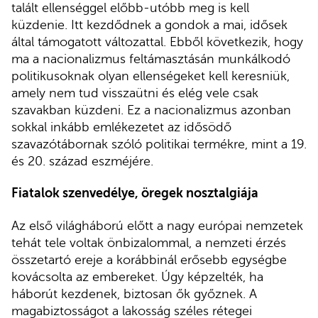
talált ellenséggel előbb-utóbb meg is kell
küzdenie. Itt kezdődnek a gondok a mai, idősek
által támogatott változattal. Ebből következik, hogy
ma a nacionalizmus feltámasztásán munkálkodó
politikusoknak olyan ellenségeket kell keresniük,
amely nem tud visszaütni és elég vele csak
szavakban küzdeni. Ez a nacionalizmus azonban
sokkal inkább emlékezetet az idősödő
szavazótábornak szóló politikai termékre, mint a 19.
és 20. század eszméjére.
Fiatalok szenvedélye, öregek nosztalgiája
Az első világháború előtt a nagy európai nemzetek
tehát tele voltak önbizalommal, a nemzeti érzés
összetartó ereje a korábbinál erősebb egységbe
kovácsolta az embereket. Úgy képzelték, ha
háborút kezdenek, biztosan ők győznek. A
magabiztosságot a lakosság széles rétegei