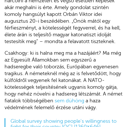
harcolni a nemzetért és végső esetben képesek
akár meghalni is érte. Amely gondolat szintén
komoly hangsúlyt kapott Orbán Viktor idei
augusztus 20-i beszédében. „Önök mától egy
férfieszményt, a kötelességét fegyverrel, és ha kell,
élete árán is teljesítő magyar katonatiszt idolját
testesítik meg” – mondta a felavatott tiszteknek.
Csakhogy: ki is halna meg ma a hazájáért? Ma még
az Egyesült Államokban sem egyszerű a
hadseregbe való toborzás, Európában egyenesen
tragikus. A németeknél még az is felvetődött, hogy
külföldről vegyenek fel katonákat. A NATO-
kötelességek teljesítésének ugyanis komoly gátja,
hogy nehéz növelni a hadsereg létszámát. A német
fiatalok többségében
sem dühöng
a haza
védelmének felemelő érzése utáni vágy.
Global survey showing people's willingness to
fight for their country [OC] [1260×646]