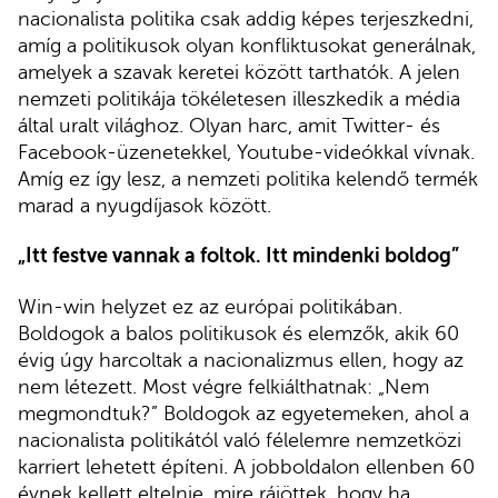
nacionalista politika csak addig képes terjeszkedni,
amíg a politikusok olyan konfliktusokat generálnak,
amelyek a szavak keretei között tarthatók. A jelen
nemzeti politikája tökéletesen illeszkedik a média
által uralt világhoz. Olyan harc, amit Twitter- és
Facebook-üzenetekkel, Youtube-videókkal vívnak.
Amíg ez így lesz, a nemzeti politika kelendő termék
marad a nyugdíjasok között.
„
Itt festve vannak a foltok. Itt mindenki boldog
”
Win-win helyzet ez az európai politikában.
Boldogok a balos politikusok és elemzők, akik 60
évig úgy harcoltak a nacionalizmus ellen, hogy az
nem létezett. Most végre felkiálthatnak: „Nem
megmondtuk?” Boldogok az egyetemeken, ahol a
nacionalista politikától való félelemre nemzetközi
karriert lehetett építeni. A jobboldalon ellenben 60
évnek kellett eltelnie, mire rájöttek, hogy ha