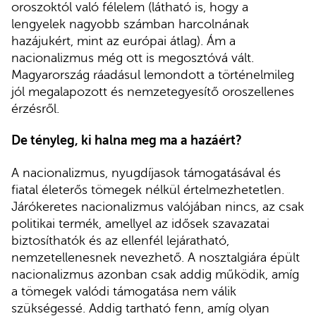
oroszoktól való félelem (látható is, hogy a
lengyelek nagyobb számban harcolnának
hazájukért, mint az európai átlag). Ám a
nacionalizmus még ott is megosztóvá vált.
Magyarország ráadásul lemondott a történelmileg
jól megalapozott és nemzetegyesítő oroszellenes
érzésről.
De tényleg, ki halna meg ma a hazáért?
A nacionalizmus, nyugdíjasok támogatásával és
fiatal életerős tömegek nélkül értelmezhetetlen.
Járókeretes nacionalizmus valójában nincs, az csak
politikai termék, amellyel az idősek szavazatai
biztosíthatók és az ellenfél lejáratható,
nemzetellenesnek nevezhető. A nosztalgiára épült
nacionalizmus azonban csak addig működik, amíg
a tömegek valódi támogatása nem válik
szükségessé. Addig tartható fenn, amíg olyan