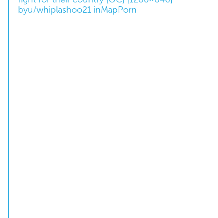
by
u/whiplashoo21
in
MapPorn