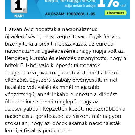
Hatvan évig riogattak a nacionalizmus
újraéledésével, most végre itt van. Egyik fényes
bizonyítéka a brexit-népszavazás: az európai
nacionalizmus újjáéledésének nagy napja volt az.
Rengeteg kutatás és elemzés bizonyította, hogy a
britek EU-ból való kilépését támogatók
átlagéletkora jóval magasabb volt, mint a brexit
ellenzőié. Egyszerű szabály érvényesült: minél
fiatalabb volt valaki és minél magasabb
végzettségű, annál inkább ellenezte a kilépést.
Abban nincs semmi meglepő, hogy az
alacsonyabban képzettek között népszerűbbek a
nacionalista gondolatok, az viszont már nagyon
szokatlan, hogy az idősek akarnak nacionalisták
lenni, a fiatalok pedig nem.