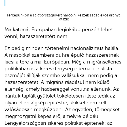
Térképünkön a saját országukért harcolni készek százalékos aránya
látszik
Ma katonát Európában leginkább pénzért lehet
venni, hazaszeretetért nem.
Ez pedig minden történelmi nacionalizmus halála.
A másokkal szembeni dühre épülő hazaszeretnek
kicsi a tere a mai Európában. Még a migránsellenes
politikában is a kereszténység internacionalista
eszméjét állítják szembe vallásukkal, nem pedig a
hazaszeretetet. A migráns ráadásul nem külső
ellenség, amely hadsereggel vonulna ellenünk. Az
irántuk táplált gyűlölet tökéletesen illeszkedik az
olyan ellenségkép építésbe, akikkel nem kell
valóságosan megküzdeni. Az egyetlen, tömegeket
megmozgatni képes erő, amelyre például
Lengyelországban sikeres politikát építenek: az