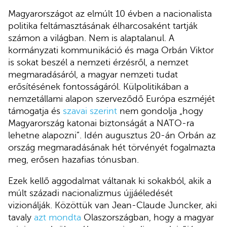
Magyarországot az elmúlt 10 évben a nacionalista
politika feltámasztásának élharcosaként tartják
számon a világban. Nem is alaptalanul. A
kormányzati kommunikáció és maga Orbán Viktor
is sokat beszél a nemzeti érzésről, a nemzet
megmaradásáról, a magyar nemzeti tudat
erősítésének fontosságáról. Külpolitikában a
nemzetállami alapon szerveződő Európa eszméjét
támogatja és
szavai szerint
nem gondolja „hogy
Magyarország katonai biztonságát a NATO-ra
lehetne alapozni”. Idén augusztus 20-án Orbán az
ország megmaradásának hét törvényét fogalmazta
meg, erősen hazafias tónusban.
Ezek kellő aggodalmat váltanak ki sokakból, akik a
múlt századi nacionalizmus újjáéledését
vizionálják. Közöttük van Jean-Claude Juncker, aki
tavaly
azt mondta
Olaszországban, hogy a magyar