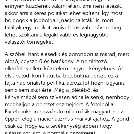
ennyien küzdenek valami ellen, ami nem létezik,
akkor arra sikeres politikát lehet építeni. Így most
boldogok a jobboldali „nacionalisták” is, mert
találtak egy topikot, amivel hosszabb távon meg
lehet szólítani a legaktívabb és legnagyobb
választói tömegeket.
A szóbeli harc élesedik és porondon is marad, mert
olcsó, egyszerű és hatékony. A nemlétező
ellenfelek elleni küzdelem nagyon kényelmes. Az
első valódi konfliktusba belebukna persze ez a
fajta nacionalista politika, áldozatot hozni ugyanis
senki sem akar érte. Még a jólétéből és
kényelméből sem szívesen adna le senki, nemhogy
meghaljon a nemzet eszméjéért. A fotelből a
Facebook-on hazaárulózni a másik magyart – ez
éppen elég a nacionalizmus mai válfajához. A gond
csak az, hogy ez a tevékenység éppen hogy
aláássa azt, ami a normális hazaszeret