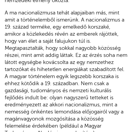
nemzedéki élmény okozta.
A ma nacionalizmusa tehát alapjaiban más, mint
amit a történelemből ismerünk. A nacionalizmus a
19. század terméke, egy emelkedő korszaké,
amikor a közlekedés révén az emberek rájöttek,
hogy van élet a saját falujukon túl is.
Megtapasztalták, hogy sokkal nagyobb közösség
részei, mint amit addig láttak. Ez az érzés soha nem
látott egységbe kovácsolta az egy nemzethez
tartozókat és hihetetlen energiákat szabadított fel.
A magyar történelem egyik legszebb korszaka is
ehhez kötődik a 19. században. Nem csak a
gazdasági, tudományos és nemzeti kulturális
fejlődés indult be: olyan nagyszerű tetteket is
eredményezett az akkori nacionalizmus, mint a
nemesség önkéntes lemondása előjogairól vagy a
magánvagyonok mozgósítása a közösség
felemelése érdekében (például a Magyar