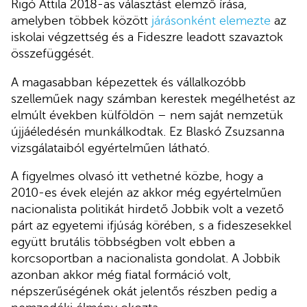
Rigó Attila 2018-as választást elemző írása,
amelyben többek között
járásonként elemezte
az
iskolai végzettség és a Fideszre leadott szavaztok
összefüggését.
A magasabban képezettek és vállalkozóbb
szelleműek nagy számban kerestek megélhetést az
elmúlt években külföldön – nem saját nemzetük
újjáéledésén munkálkodtak. Ez Blaskó Zsuzsanna
vizsgálataiból egyértelműen látható.
A figyelmes olvasó itt vethetné közbe, hogy a
2010-es évek elején az akkor még egyértelműen
nacionalista politikát hirdető Jobbik volt a vezető
párt az egyetemi ifjúság körében, s a fideszesekkel
együtt brutális többségben volt ebben a
korcsoportban a nacionalista gondolat. A Jobbik
azonban akkor még fiatal formáció volt,
népszerűségének okát jelentős részben pedig a