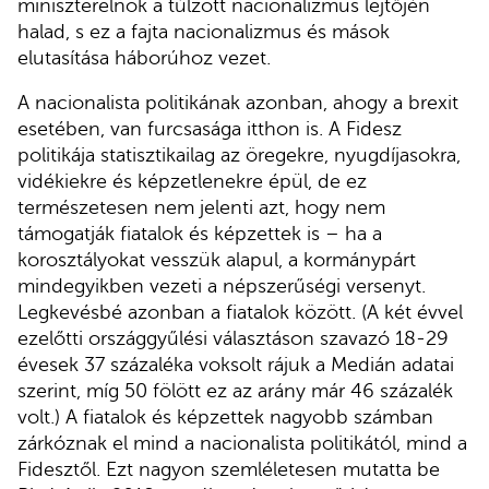
miniszterelnök a túlzott nacionalizmus lejtőjén
halad, s ez a fajta nacionalizmus és mások
elutasítása háborúhoz vezet.
A nacionalista politikának azonban, ahogy a brexit
esetében, van furcsasága itthon is. A Fidesz
politikája statisztikailag az öregekre, nyugdíjasokra,
vidékiekre és képzetlenekre épül, de ez
természetesen nem jelenti azt, hogy nem
támogatják fiatalok és képzettek is – ha a
korosztályokat vesszük alapul, a kormánypárt
mindegyikben vezeti a népszerűségi versenyt.
Legkevésbé azonban a fiatalok között. (A két évvel
ezelőtti országgyűlési választáson szavazó 18-29
évesek 37 százaléka voksolt rájuk a Medián adatai
szerint, míg 50 fölött ez az arány már 46 százalék
volt.) A fiatalok és képzettek nagyobb számban
zárkóznak el mind a nacionalista politikától, mind a
Fidesztől. Ezt nagyon szemléletesen mutatta be