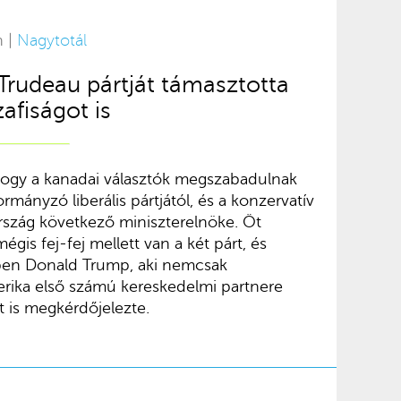
n |
Nagytotál
rudeau pártját támasztotta
zafiságot is
 hogy a kanadai választók megszabadulnak
rmányzó liberális pártjától, és a konzervatív
 ország következő miniszterelnöke. Öt
égis fej-fej mellett van a két párt, és
ben Donald Trump, aki nemcsak
rika első számú kereskedelmi partnere
t is megkérdőjelezte.