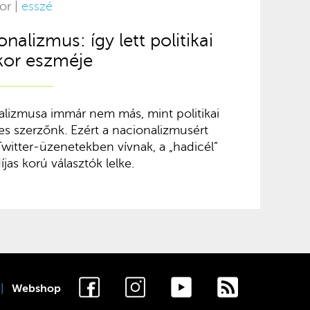
or |
esszé
nalizmus: így lett politikai
kor eszméje
lizmusa immár nem más, mint politikai
res szerzőnk. Ezért a nacionalizmusért
itter-üzenetekben vívnak, a „hadicél”
jas korú választók lelke.
Webshop