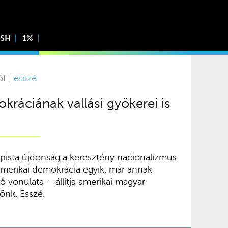
ISH
1%
óf |
esszé
kráciának vallási gyökerei is
pista újdonság a keresztény nacionalizmus
merikai demokrácia egyik, már annak
ő vonulata – állítja amerikai magyar
őnk. Esszé.