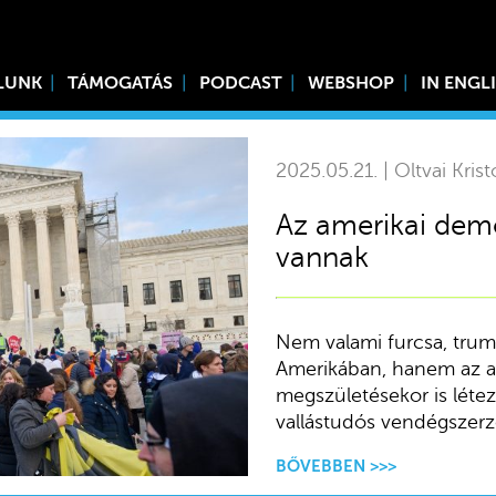
LUNK
TÁMOGATÁS
PODCAST
WEBSHOP
IN ENGL
2025.05.21. | Oltvai Krist
Az amerikai demo
vannak
Nem valami furcsa, trum
Amerikában, hanem az a
megszületésekor is létez
vallástudós vendégszerz
BŐVEBBEN >>>