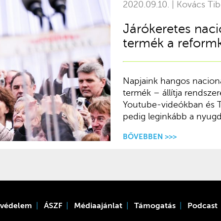
2020.09.10. | Kovács Tib
Járókeretes nacio
termék a reform
Napjaink hangos naciona
termék – állítja rendsze
Youtube-videókban és Tw
pedig leginkább a nyugdí
BŐVEBBEN >>>
tvédelem
ÁSZF
Médiaajánlat
Támogatás
Podcast