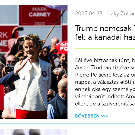
2025.04.23. | Laky Zoltá
Trump nemcsak T
fel: a kanadai ha
Fél éve biztosnak tűnt,
Justin Trudeau tíz éve ko
Pierre Poilievre lesz az
nappal a választás előtt m
ennek oka egy személy
vámháborút indított Ame
ellen, de a szuverenitásá
BŐVEBBEN >>>